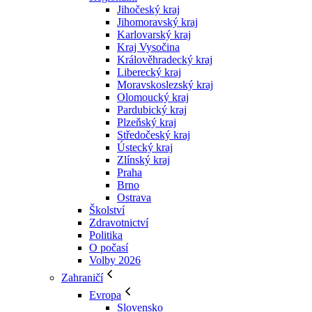
Jihočeský kraj
Jihomoravský kraj
Karlovarský kraj
Kraj Vysočina
Králověhradecký kraj
Liberecký kraj
Moravskoslezský kraj
Olomoucký kraj
Pardubický kraj
Plzeňský kraj
Středočeský kraj
Ústecký kraj
Zlínský kraj
Praha
Brno
Ostrava
Školství
Zdravotnictví
Politika
O počasí
Volby 2026
Zahraničí
Evropa
Slovensko