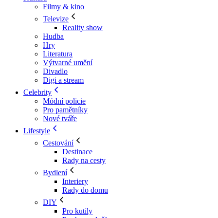
Filmy & kino
Televize
Reality show
Hudba
Hry
Literatura
Výtvarné umění
Divadlo
Digi a stream
Celebrity
Módní policie
Pro pamětníky
Nové tváře
Lifestyle
Cestování
Destinace
Rady na cesty
Bydlení
Interiery
Rady do domu
DIY
Pro kutily