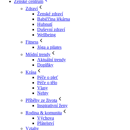
Ženské centrum
Zdraví
Ženské zdraví
Babiččina lékárna
Hubnutí
Duševní zdraví
Wellbeing
Fitness
Jóga a pilates
Módní trendy
Aktuální trendy
Doplňky
Krása
Péče o pleť
Péče o tělo
Vlasy
Nehty
Příběhy ze života
Inspirativní ženy
Rodina & komunita
Výchova
Přátelství
Vztahy