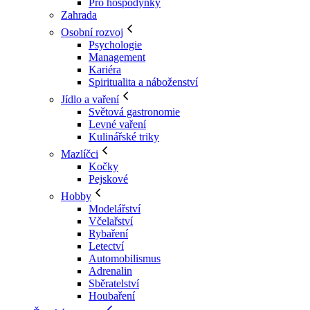
Pro hospodyňky
Zahrada
Osobní rozvoj
Psychologie
Management
Kariéra
Spiritualita a náboženství
Jídlo a vaření
Světová gastronomie
Levné vaření
Kulinářské triky
Mazlíčci
Kočky
Pejskové
Hobby
Modelářství
Včelařství
Rybaření
Letectví
Automobilismus
Adrenalin
Sběratelství
Houbaření