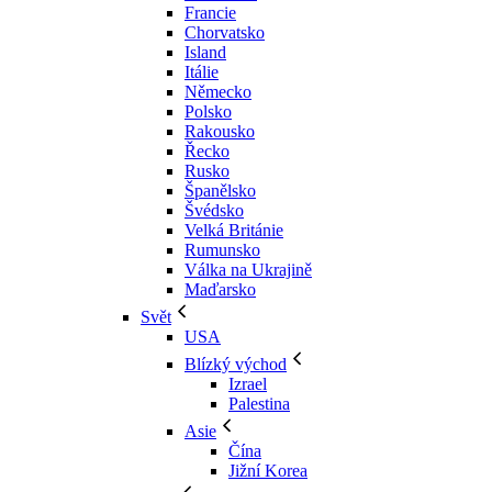
Francie
Chorvatsko
Island
Itálie
Německo
Polsko
Rakousko
Řecko
Rusko
Španělsko
Švédsko
Velká Británie
Rumunsko
Válka na Ukrajině
Maďarsko
Svět
USA
Blízký východ
Izrael
Palestina
Asie
Čína
Jižní Korea