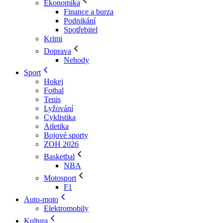
Ekonomika
Finance a burza
Podnikání
Spotřebitel
Krimi
Doprava
Nehody
Sport
Hokej
Fotbal
Tenis
Lyžování
Cyklistika
Atletika
Bojové sporty
ZOH 2026
Basketbal
NBA
Motosport
F1
Auto-moto
Elektromobily
Kultura