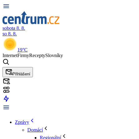
sobota 8. 8.
so 8. 8.
19°C
Internet
Firmy
Recepty
Slovníky
Přihlášení
Zprávy
Domácí
Regionální