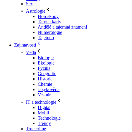
Sex
Astrologie
Horoskopy
Tarot a karty
Andělé a tajemná znamení
Numerologie
Tajemno
Zajímavosti
Věda
Biologie
Ekologie
Fyzika
Geografie
Historie
Chemie
Jazykověda
Vesmír
IT a technologie
Digital
Mobil
Technologie
Trendy
True crime