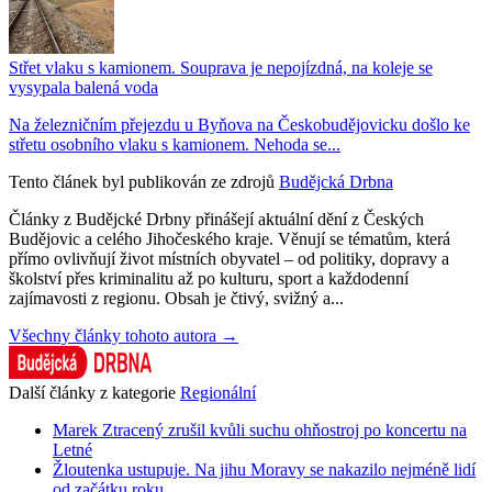
Střet vlaku s kamionem. Souprava je nepojízdná, na koleje se
vysypala balená voda
Na železničním přejezdu u Byňova na Českobudějovicku došlo ke
střetu osobního vlaku s kamionem. Nehoda se...
Tento článek byl publikován ze zdrojů
Budějcká Drbna
Články z Budějcké Drbny přinášejí aktuální dění z Českých
Budějovic a celého Jihočeského kraje. Věnují se tématům, která
přímo ovlivňují život místních obyvatel – od politiky, dopravy a
školství přes kriminalitu až po kulturu, sport a každodenní
zajímavosti z regionu. Obsah je čtivý, svižný a...
Všechny články tohoto autora →
Další články z kategorie
Regionální
Marek Ztracený zrušil kvůli suchu ohňostroj po koncertu na
Letné
Žloutenka ustupuje. Na jihu Moravy se nakazilo nejméně lidí
od začátku roku