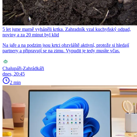
5 let jsme marně vyháněli krtka. Zahradník vzal kuchyňský odpad,
noviny a za 20 minut byl klid
Na jaře a na podzim jsou krtci obzvláště aktivní, protože si hledají
partnery a připravují se na zimu. Vypudit je tedy musíte včas.
Chalupáři-Zahrádkáři
dnes, 20:45
2 min