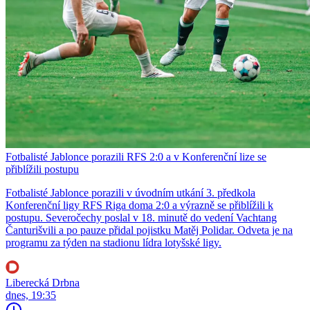
Fotbalisté Jablonce porazili RFS 2:0 a v Konferenční lize se
přiblížili postupu
Fotbalisté Jablonce porazili v úvodním utkání 3. předkola
Konferenční ligy RFS Riga doma 2:0 a výrazně se přiblížili k
postupu. Severočechy poslal v 18. minutě do vedení Vachtang
Čanturišvili a po pauze přidal pojistku Matěj Polidar. Odveta je na
programu za týden na stadionu lídra lotyšské ligy.
Liberecká Drbna
dnes, 19:35