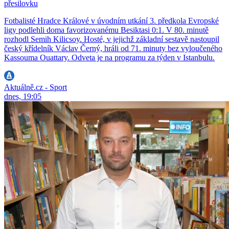
přesilovku
Fotbalisté Hradce Králové v úvodním utkání 3. předkola Evropské
ligy podlehli doma favorizovanému Besiktasi 0:1. V 80. minutě
rozhodl Semih Kilicsoy. Hosté, v jejichž základní sestavě nastoupil
český křídelník Václav Černý, hráli od 71. minuty bez vyloučeného
Kassouma Ouattary. Odveta je na programu za týden v Istanbulu.
Aktuálně.cz - Sport
dnes, 19:05