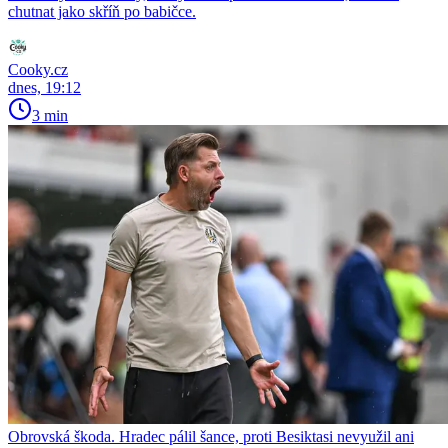
chutnat jako skříň po babičce.
Cooky.cz
dnes, 19:12
3 min
Obrovská škoda. Hradec pálil šance, proti Besiktasi nevyužil ani