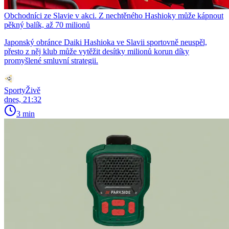
Obchodníci ze Slavie v akci. Z nechtěného Hashioky může kápnout
pěkný balík, až 70 milionů
Japonský obránce Daiki Hashioka ve Slavii sportovně neuspěl,
přesto z něj klub může vytěžit desítky milionů korun díky
promyšlené smluvní strategii.
SportyŽivě
dnes, 21:32
3 min