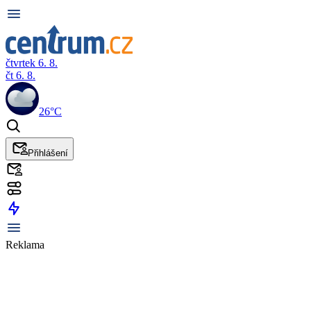
čtvrtek 6. 8.
čt 6. 8.
26°C
Přihlášení
Reklama