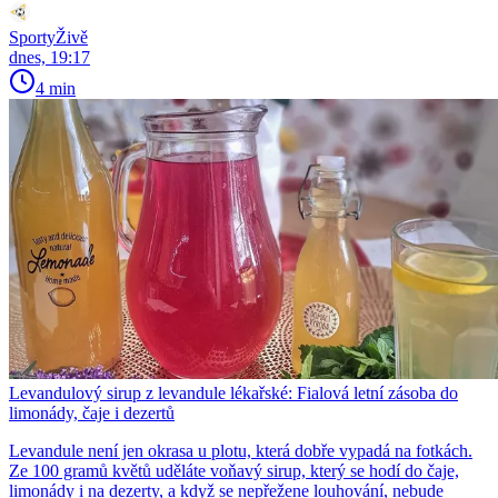
SportyŽivě
dnes, 19:17
4 min
Levandulový sirup z levandule lékařské: Fialová letní zásoba do
limonády, čaje i dezertů
Levandule není jen okrasa u plotu, která dobře vypadá na fotkách.
Ze 100 gramů květů uděláte voňavý sirup, který se hodí do čaje,
limonády i na dezerty, a když se nepřežene louhování, nebude