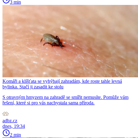
3 min
Komáři a klíšťata se vyhýbají zahradám, kde roste tahle levná
bylinka. Stačí ji zasadit ke stolu
S otravným hmyzem na zahradě se smířit nemusíte. Pomůže vám
řešení, které si pro vás nachystala sama příroda.
adbz.cz
dnes, 19:34
2 min