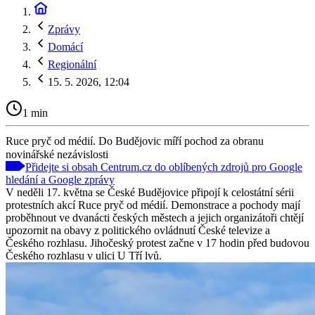
Zprávy
Domácí
Regionální
15. 5. 2026, 12:04
1 min
Ruce pryč od médií. Do Budějovic míří pochod za obranu
novinářské nezávislosti
Přidejte si obsah Centrum.cz do oblíbených zdrojů pro Google
hledání a Google zprávy
V neděli 17. května se České Budějovice připojí k celostátní sérii
protestních akcí Ruce pryč od médií. Demonstrace a pochody mají
proběhnout ve dvanácti českých městech a jejich organizátoři chtějí
upozornit na obavy z politického ovládnutí České televize a
Českého rozhlasu. Jihočeský protest začne v 17 hodin před budovou
Českého rozhlasu v ulici U Tří lvů.