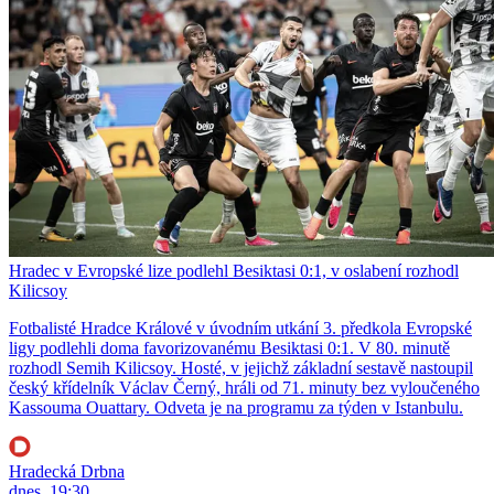
Hradec v Evropské lize podlehl Besiktasi 0:1, v oslabení rozhodl
Kilicsoy
Fotbalisté Hradce Králové v úvodním utkání 3. předkola Evropské
ligy podlehli doma favorizovanému Besiktasi 0:1. V 80. minutě
rozhodl Semih Kilicsoy. Hosté, v jejichž základní sestavě nastoupil
český křídelník Václav Černý, hráli od 71. minuty bez vyloučeného
Kassouma Ouattary. Odveta je na programu za týden v Istanbulu.
Hradecká Drbna
dnes, 19:30