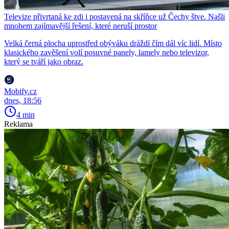
Televize přivrtaná ke zdi i postavená na skříňce už Čechy štve. Našli
mnohem zajímavější řešení, které neruší prostor
Velká černá plocha uprostřed obýváku dráždí čím dál víc lidí. Místo
klasického zavěšení volí posuvné panely, lamely nebo televizor,
který se tváří jako obraz.
Mobify.cz
dnes, 18:56
4 min
Reklama