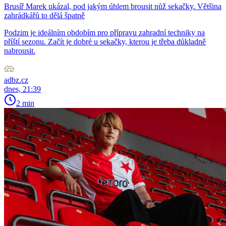
Brusíř Marek ukázal, pod jakým úhlem brousit nůž sekačky. Většina
zahrádkářů to dělá špatně
Podzim je ideálním obdobím pro přípravu zahradní techniky na
příští sezonu. Začít je dobré u sekačky, kterou je třeba důkladně
nabrousit.
adbz.cz
dnes, 21:39
2 min