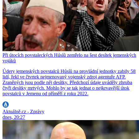
Při útocích povstaleckých Húsíů zemřelo na šest desítek jemenských
vojáků
Údery jemenských povstalců Húsíů na provládní jednotky zabily 58
lidí, řekl ve čtvrtek nejmenovaný vojenský zdroj agentuře AFP.
Zraněných jsou podle něj desítky. Předchozí údaje uváděly zhruba
čtyři desítky mrtvých. Mohlo by se tak jednat o nejkrvavější útok
povstalců v Jemenu od příměří z roku 2022.
Aktuálně.cz - Zprávy
dnes, 20:27