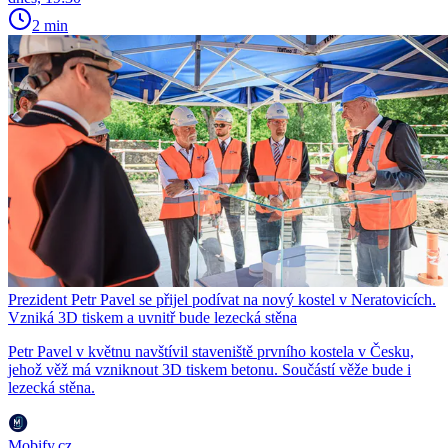
2 min
Prezident Petr Pavel se přijel podívat na nový kostel v Neratovicích.
Vzniká 3D tiskem a uvnitř bude lezecká stěna
Petr Pavel v květnu navštívil staveniště prvního kostela v Česku,
jehož věž má vzniknout 3D tiskem betonu. Součástí věže bude i
lezecká stěna.
Mobify.cz