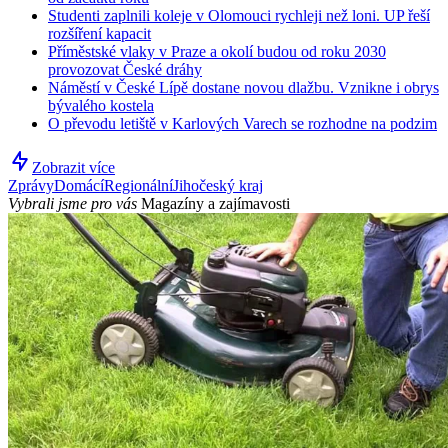
Studenti zaplnili koleje v Olomouci rychleji než loni. UP řeší
rozšíření kapacit
Příměstské vlaky v Praze a okolí budou od roku 2030
provozovat České dráhy
Náměstí v České Lípě dostane novou dlažbu. Vznikne i obrys
bývalého kostela
O převodu letiště v Karlových Varech se rozhodne na podzim
Zobrazit více
Zprávy
Domácí
Regionální
Jihočeský kraj
Vybrali jsme pro vás
Magazíny a zajímavosti