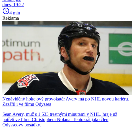
dnes, 19:22
4 min
Reklama
Nenáviděný hokejový provokatér Avery má po NHL novou kariéru.
Zazářil i ve filmu Odyssea
Sean Avery, muž s 1 533 trestnými minutami v NHL, hraje už
potřetí ve filmu Christophera Nolana. Tentokrát jako člen
Odysseovy posádky.