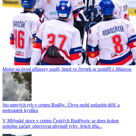
Motor na úvod přípravy uspěl, hned ve čtvrtek se poměří s Jihlavou
Sto mrtvých ryb v centru Budějc. Úhyn mohl způsobit déšť a
nedostatek kyslíku
V Mlýnské stoce v centru Českých Budějovic se dnes kolem
poledne začaly objevovat uhynulé ryby. Jejich těla...