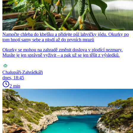
Namočte chleba do kbelíku a přidejte půl lahvičky jódu. Okurky po
tom hnojí samy sebe a plodí až do prvních mrazů
Okurky se mohou na zahradě změnit doslova v plodící nezmary.
Musíte je jen správně vyživit – a pak už se jen těšit z výsledků.
Chalupáři-Zahrádkáři
dnes, 18:45
2 min