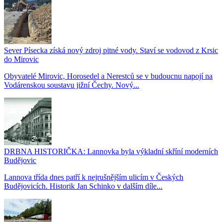
Sever Písecka získá nový zdroj pitné vody. Staví se vodovod z Krsic
do Mirovic
Obyvatelé Mirovic, Horosedel a Nerestců se v budoucnu napojí na
Vodárenskou soustavu jižní Čechy. Nový...
DRBNA HISTORIČKA: Lannovka byla výkladní skříní moderních
Budějovic
Lannova třída dnes patří k nejrušnějším ulicím v Českých
Budějovicích. Historik Jan Schinko v dalším díle...