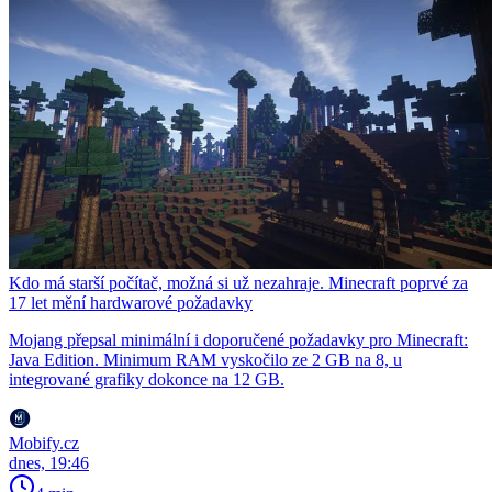
Kdo má starší počítač, možná si už nezahraje. Minecraft poprvé za
17 let mění hardwarové požadavky
Mojang přepsal minimální i doporučené požadavky pro Minecraft:
Java Edition. Minimum RAM vyskočilo ze 2 GB na 8, u
integrované grafiky dokonce na 12 GB.
Mobify.cz
dnes, 19:46