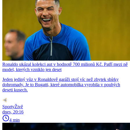
Ronaldo ukázal kolekci aut v hodnotě 700 milionů Kč. Patří mezi ně
model, kterých vzniklo jen deset
Jeden jediný vůz v Ronaldově garáži stojí víc než zbytek sbírky
dohromady. Je to Bugatti, které automobilka vyrobila v pouhých
deseti kusech.
SportyŽivě
dnes, 20:16
4 min