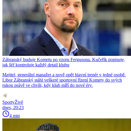
Zábranský buduje Kometu po vzoru Fergusona. Kučeřík popisuje,
jak šéf kontroluje každý detail klubu
Majitel, generální manažer a nově opět hlavní trenér v jedné osobě.
Libor Zábranský stáhl veškeré sportovní řízení Komety do svých
rukou právě ve chvíli, kdy klub míří do nové éry.
SportyŽivě
dnes, 20:23
4 min