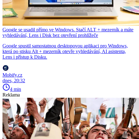
Google se usadil přímo ve Windows. Stačí ALT + mezerník a máte
vyhledávání, Lens i Disk bez otevření prohlížeče
Google spustil samostatnou desktopovou aplikaci pro Windows,
která po stisku Alt + mezerník otevře vyhledávání, AI asistenta,
Lens i přístup k Disku.
Mobify.cz
dnes, 20:32
4 min
Reklama