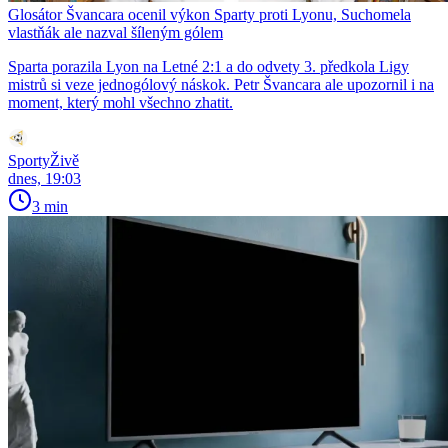
Glosátor Švancara ocenil výkon Sparty proti Lyonu, Suchomela
vlastňák ale nazval šíleným gólem
Sparta porazila Lyon na Letné 2:1 a do odvety 3. předkola Ligy
mistrů si veze jednogólový náskok. Petr Švancara ale upozornil i na
moment, který mohl všechno zhatit.
SportyŽivě
dnes, 19:03
3 min