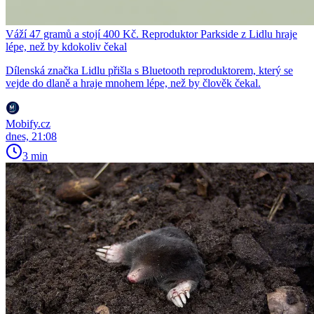
Váží 47 gramů a stojí 400 Kč. Reproduktor Parkside z Lidlu hraje
lépe, než by kdokoliv čekal
Dílenská značka Lidlu přišla s Bluetooth reproduktorem, který se
vejde do dlaně a hraje mnohem lépe, než by člověk čekal.
Mobify.cz
dnes, 21:08
3 min