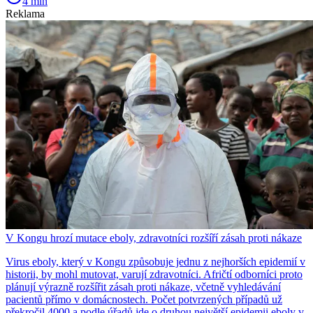
4 min
Reklama
V Kongu hrozí mutace eboly, zdravotníci rozšíří zásah proti nákaze
Virus eboly, který v Kongu způsobuje jednu z nejhorších epidemií v
historii, by mohl mutovat, varují zdravotníci. Afričtí odborníci proto
plánují výrazně rozšířit zásah proti nákaze, včetně vyhledávání
pacientů přímo v domácnostech. Počet potvrzených případů už
překročil 4000 a podle úřadů jde o druhou největší epidemii eboly v