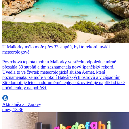
U Mallorky mělo moře přes 33 stupňů, byl to rekord, uvádí
meteorologové
Povrchová teplota moře u Mallorky ve středu odpoledne mírně
přesáhla 33 stupňů a tím zaznamenala nový španělský rekord.
Uvedla to ve čtvrtek meteorologická služba Aemet, která
poznamenala, že moře v okolí Baleárských ostrovů a v západním
Středomoří je letos nadprůměrně teplé, což ovlivňuje například také
noční teploty na pobřeží.
Aktuálně.cz - Zprávy
dnes, 18:36