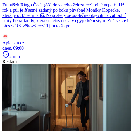
František Ringo Čech (83) do starého železa rozhodně nepatří. Už
rok a půl je šťastně zadaný po boku půvabné Moniky Kopecké,
která je o 37 let mladší. Naposledy se společně objevili na zahradní
party Petra Jandy, která se letos nesla v egyptském stylu. Zdá se, že i
přes velký věkový rozdíl jim to šlape.
Aplausin.cz
dnes, 09:00
2 min
Reklama