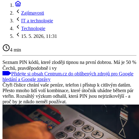
Zajímavosti
IT a technologie
Technologie
15. 5. 2026, 11:31
4 min
Seznam PIN kódů, které zloději tipnou na první dobrou. Má je 50 %
Čechů, pravděpodobně i vy
Přidejte si obsah Centrum.cz do oblíbených zdrojů pro Google
hledání a Google zprávy
Čtyři číslice chrání vaše peníze, telefon i přístup k citlivým datům.
Přesto mnoho lidí volí kombinace, které útočník uhádne během pár
vteřin. Rozsáhlý výzkum odhalil, která PIN jsou nejrizikovější - a
proč by je nikdo neměl používat.