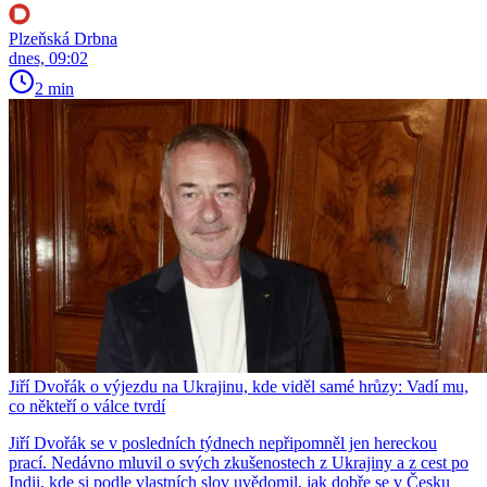
Plzeňská Drbna
dnes, 09:02
2 min
Jiří Dvořák o výjezdu na Ukrajinu, kde viděl samé hrůzy: Vadí mu,
co někteří o válce tvrdí
Jiří Dvořák se v posledních týdnech nepřipomněl jen hereckou
prací. Nedávno mluvil o svých zkušenostech z Ukrajiny a z cest po
Indii, kde si podle vlastních slov uvědomil, jak dobře se v Česku