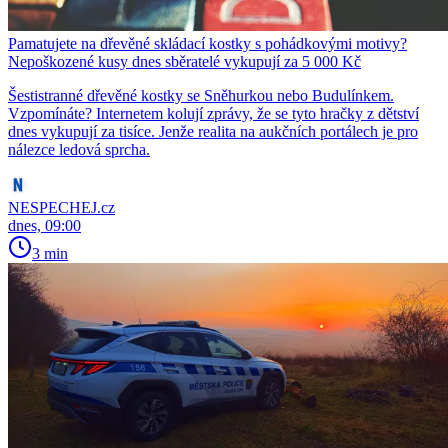
Pamatujete na dřevěné skládací kostky s pohádkovými motivy?
Nepoškozené kusy dnes sběratelé vykupují za 5 000 Kč
Šestistranné dřevěné kostky se Sněhurkou nebo Budulínkem.
Vzpomínáte? Internetem kolují zprávy, že se tyto hračky z dětství
dnes vykupují za tisíce. Jenže realita na aukčních portálech je pro
nálezce ledová sprcha.
NESPECHEJ.cz
dnes, 09:00
3 min