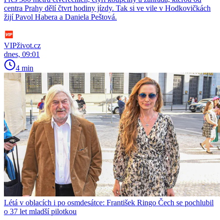
centra Prahy dělí čtvrt hodiny jízdy. Tak si ve vile v Hodkovičkách
žijí Pavol Habera a Daniela Peštová.
VIPživot.cz
dnes, 09:01
4 min
Létá v oblacích i po osmdesátce: František Ringo Čech se pochlubil
o 37 let mladší pilotkou