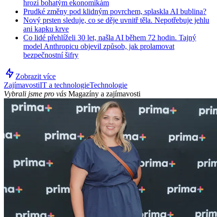
hrozí bohatým ekonomikám
Prudké změny pod klidným povrchem, splaskla AI bublina?
Nový prsten sleduje, co se děje uvnitř těla. Nepotřebuje jehlu
ani kapku krve
Co lidé přehlíželi 30 let, našla AI během 72 hodin. Tajný
model Anthropicu objevil způsob, jak prolamovat
bezpečnostní šifry
Zobrazit více
Zajímavosti
IT a technologie
Technologie
Vybrali jsme pro vás
Magazíny a zajímavosti