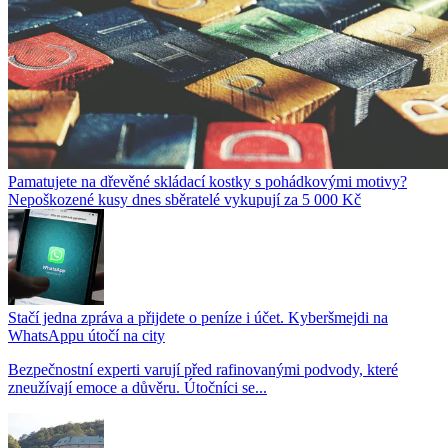
Pamatujete na dřevěné skládací kostky s pohádkovými motivy?
Nepoškozené kusy dnes sběratelé vykupují za 5 000 Kč
Stačí jedna zpráva a přijdete o peníze i účet. Kyberšmejdi na
WhatsAppu útočí na city
Bezpečnostní experti varují před rafinovanými podvody, které
zneužívají emoce a důvěru. Útočníci se...