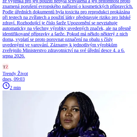
že výjimka pro její použití nebyla schválena a její přítomnost proto
znamená porušení evropského nařízení o kosmetických přípravcích.
Podle úředních dokumentů byla toxicita pro reprodukci prokázána
při testech na zvířatech a použití látky představuje riziko pro lidské
zdraví. Rozhodující je číslo šarže Upozornění se nevztahuje
automaticky na všechny výrobky uvedených značek, ale na přesně
identifikované přípravky a šarže. Pokud má někdo některý z nich
doma, vyplatí se proto porovnat označení na obalu s čísly
uvedenými ve varování. Záznamy k jednotlivým výrobkům
zveřejnilo Ministerstvo zdravotnictví na své úřední desce 4. a 6.
srpna 2026.
Trendy Život
dnes, 09:03
2 min