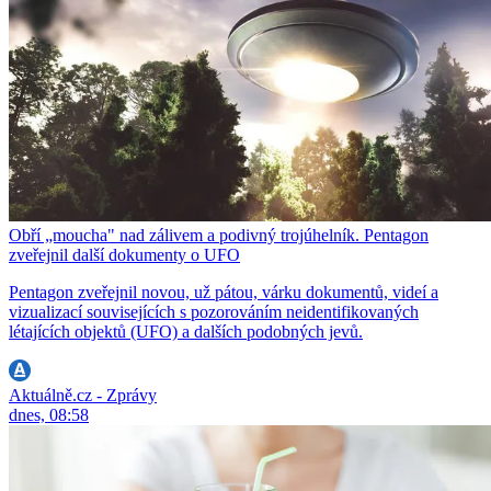
Obří „moucha" nad zálivem a podivný trojúhelník. Pentagon
zveřejnil další dokumenty o UFO
Pentagon zveřejnil novou, už pátou, várku dokumentů, videí a
vizualizací souvisejících s pozorováním neidentifikovaných
létajících objektů (UFO) a dalších podobných jevů.
Aktuálně.cz - Zprávy
dnes, 08:58