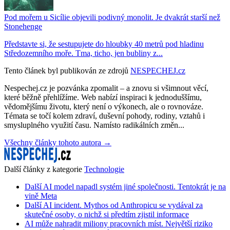
Pod mořem u Sicílie objevili podivný monolit. Je dvakrát starší než
Stonehenge
Představte si, že sestupujete do hloubky 40 metrů pod hladinu
Středozemního moře. Tma, ticho, jen bubliny z...
Tento článek byl publikován ze zdrojů
NESPECHEJ.cz
Nespechej.cz je pozvánka zpomalit – a znovu si všimnout věcí,
které běžně přehlížíme. Web nabízí inspiraci k jednoduššímu,
vědomějšímu životu, který není o výkonech, ale o rovnováze.
Témata se točí kolem zdraví, duševní pohody, rodiny, vztahů i
smysluplného využití času. Namísto radikálních změn...
Všechny články tohoto autora →
Další články z kategorie
Technologie
Další AI model napadl systém jiné společnosti. Tentokrát je na
vině Meta
Další AI incident. Mythos od Anthropicu se vydával za
skutečné osoby, o nichž si předtím zjistil informace
AI může nahradit miliony pracovních míst. Největší riziko