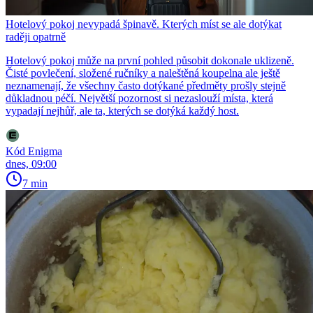
Hotelový pokoj nevypadá špinavě. Kterých míst se ale dotýkat
raději opatrně
Hotelový pokoj může na první pohled působit dokonale uklizeně.
Čisté povlečení, složené ručníky a naleštěná koupelna ale ještě
neznamenají, že všechny často dotýkané předměty prošly stejně
důkladnou péčí. Největší pozornost si nezaslouží místa, která
vypadají nejhůř, ale ta, kterých se dotýká každý host.
Kód Enigma
dnes, 09:00
7 min