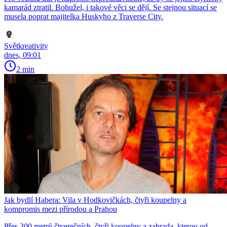
kamarád ztratil. Bohužel, i takové věci se dějí. Se stejnou situací se
musela poprat majitelka Huskyho z Traverse City.
Světkreativity
dnes, 09:01
2 min
Jak bydlí Habera: Vila v Hodkovičkách, čtyři koupelny a
kompromis mezi přírodou a Prahou
Přes 300 metrů čtverečních, čtyři koupelny a zahrada, kterou od