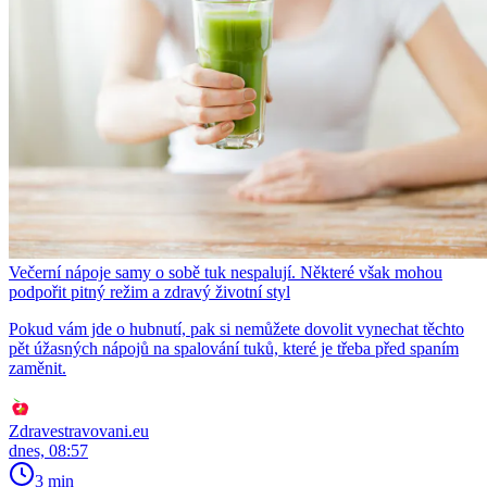
Večerní nápoje samy o sobě tuk nespalují. Některé však mohou
podpořit pitný režim a zdravý životní styl
Pokud vám jde o hubnutí, pak si nemůžete dovolit vynechat těchto
pět úžasných nápojů na spalování tuků, které je třeba před spaním
zaměnit.
Zdravestravovani.eu
dnes, 08:57
3 min