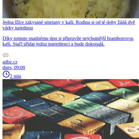
Jedna lžíce zakysané smetany v kaši. Rodina si od té doby žádá dvě
várky najednou
Díky tomuto snadnému tipu si připravíte nejchutnější bramborovou
kaši. Stačí přidat jednu ingredienci a bude dokonalá.
adbz.cz
dnes, 09:00
2 min