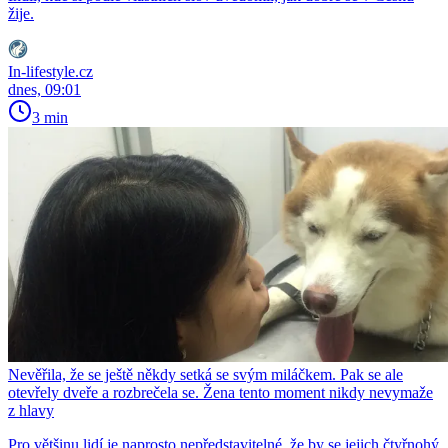
žije.
In-lifestyle.cz
dnes, 09:01
3 min
Nevěřila, že se ještě někdy setká se svým miláčkem. Pak se ale
otevřely dveře a rozbrečela se. Žena tento moment nikdy nevymaže
z hlavy
Pro většinu lidí je naprosto nepředstavitelné, že by se jejich čtyřnohý