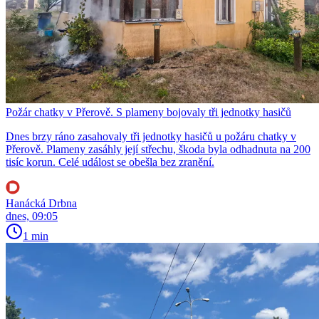
Požár chatky v Přerově. S plameny bojovaly tři jednotky hasičů
Dnes brzy ráno zasahovaly tři jednotky hasičů u požáru chatky v
Přerově. Plameny zasáhly její střechu, škoda byla odhadnuta na 200
tisíc korun. Celé událost se obešla bez zranění.
Hanácká Drbna
dnes, 09:05
1 min