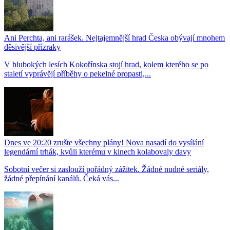
Ani Perchta, ani rarášek. Nejtajemnější hrad Česka obývají mnohem
děsivější přízraky
V hlubokých lesích Kokořínska stojí hrad, kolem kterého se po
staletí vyprávějí příběhy o pekelné propasti,...
Dnes ve 20:20 zrušte všechny plány! Nova nasadí do vysílání
legendární trhák, kvůli kterému v kinech kolabovaly davy
Sobotní večer si zaslouží pořádný zážitek. Žádné nudné seriály,
žádné přepínání kanálů. Čeká vás...