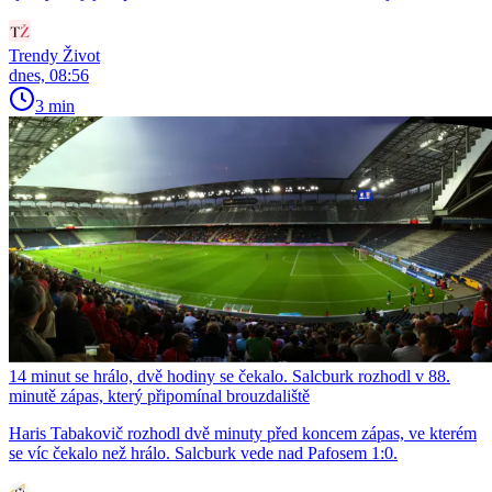
Trendy Život
dnes, 08:56
3 min
14 minut se hrálo, dvě hodiny se čekalo. Salcburk rozhodl v 88.
minutě zápas, který připomínal brouzdaliště
Haris Tabakovič rozhodl dvě minuty před koncem zápas, ve kterém
se víc čekalo než hrálo. Salcburk vede nad Pafosem 1:0.