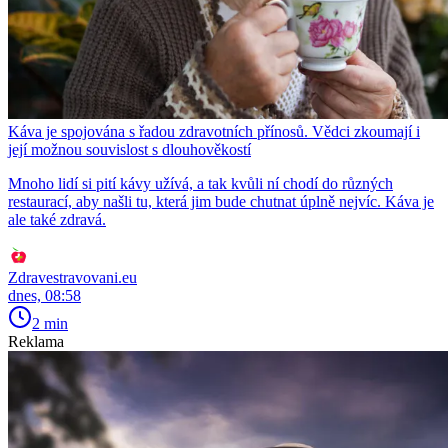
Káva je spojována s řadou zdravotních přínosů. Vědci zkoumají i
její možnou souvislost s dlouhověkostí
Mnoho lidí si pití kávy užívá, a tak kvůli ní chodí do různých
restaurací, aby našli tu, která jim bude chutnat úplně nejvíc. Káva je
ale také zdravá.
Zdravestravovani.eu
dnes, 08:58
2 min
Reklama