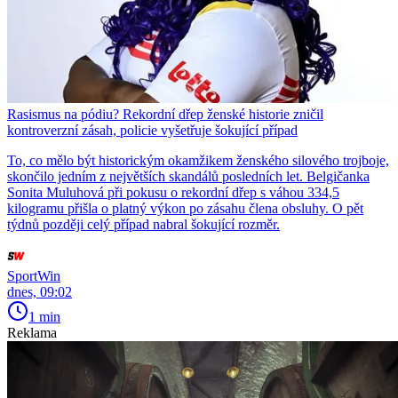
Rasismus na pódiu? Rekordní dřep ženské historie zničil
kontroverzní zásah, policie vyšetřuje šokující případ
To, co mělo být historickým okamžikem ženského silového trojboje,
skončilo jedním z největších skandálů posledních let. Belgičanka
Sonita Muluhová při pokusu o rekordní dřep s váhou 334,5
kilogramu přišla o platný výkon po zásahu člena obsluhy. O pět
týdnů později celý případ nabral šokující rozměr.
SportWin
dnes, 09:02
1 min
Reklama