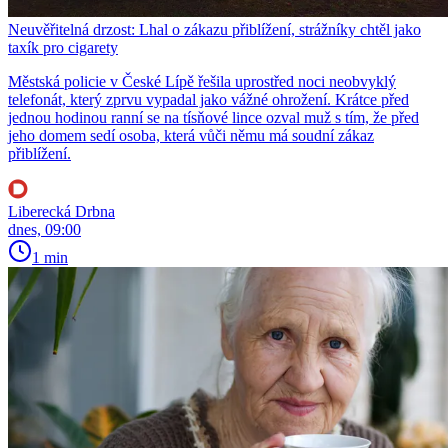
Neuvěřitelná drzost: Lhal o zákazu přiblížení, strážníky chtěl jako
taxík pro cigarety
Městská policie v České Lípě řešila uprostřed noci neobvyklý
telefonát, který zprvu vypadal jako vážné ohrožení. Krátce před
jednou hodinou ranní se na tísňové lince ozval muž s tím, že před
jeho domem sedí osoba, která vůči němu má soudní zákaz
přiblížení.
Liberecká Drbna
dnes, 09:00
1 min