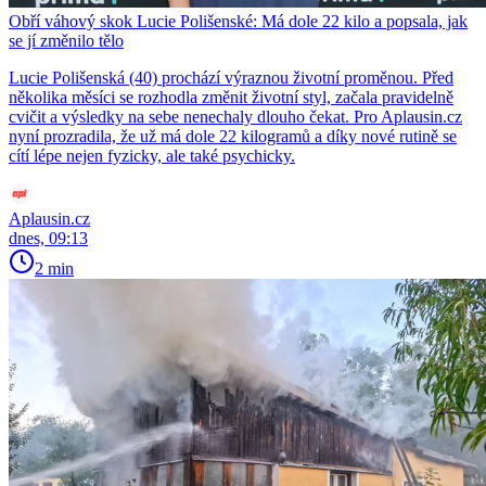
Obří váhový skok Lucie Polišenské: Má dole 22 kilo a popsala, jak
se jí změnilo tělo
Lucie Polišenská (40) prochází výraznou životní proměnou. Před
několika měsíci se rozhodla změnit životní styl, začala pravidelně
cvičit a výsledky na sebe nenechaly dlouho čekat. Pro Aplausin.cz
nyní prozradila, že už má dole 22 kilogramů a díky nové rutině se
cítí lépe nejen fyzicky, ale také psychicky.
Aplausin.cz
dnes, 09:13
2 min