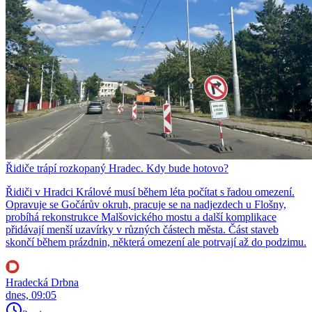
Řidiče trápí rozkopaný Hradec. Kdy bude hotovo?
Řidiči v Hradci Králové musí během léta počítat s řadou omezení.
Opravuje se Gočárův okruh, pracuje se na nadjezdech u Flošny,
probíhá rekonstrukce Malšovického mostu a další komplikace
přidávají menší uzavírky v různých částech města. Část staveb
skončí během prázdnin, některá omezení ale potrvají až do podzimu.
Hradecká Drbna
dnes, 09:05