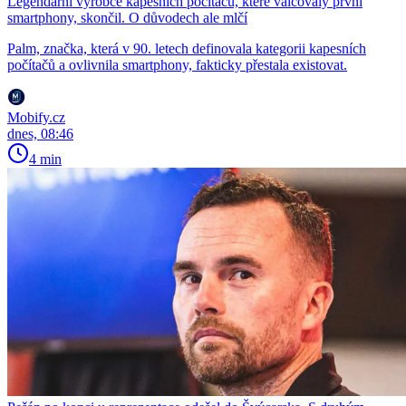
Legendární výrobce kapesních počítačů, které válcovaly první
smartphony, skončil. O důvodech ale mlčí
Palm, značka, která v 90. letech definovala kategorii kapesních
počítačů a ovlivnila smartphony, fakticky přestala existovat.
Mobify.cz
dnes, 08:46
4 min