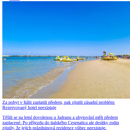
Za pobyt v Itálii zaplatili předem, pak zjistili zásadní problém:
Rezervovaný hotel neexistuje
Těšili se na letní dovolenou u Jadranu a ubytování měli předem
zaplacené. Po příjezdu do italského Cesenatica ale desítky rodin
zjistily, že jejich prázdninová rezidence vůbec neexistuje.