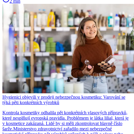
2 min
Hygienici objevili v prodeji nebezpečnou kosmetiku: Varování se
týká pěti konkrétních výrobků
Kontrola kosmetiky odhalila pět konkrétních vlasových přípravků,
které nesplňují evropská pravidla. Problémem je látka lilial, která je
v kosmetice zakázaná. Lidé by si měli zkontrolovat hlavně číslo
šarže.Ministerstvo zdravotnictví zařadilo mezi nebezpečné