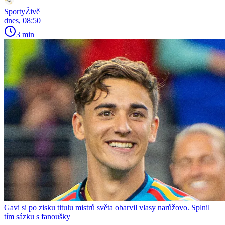
SportyŽivě
dnes, 08:50
3 min
Gavi si po zisku titulu mistrů světa obarvil vlasy narůžovo. Splnil
tím sázku s fanoušky