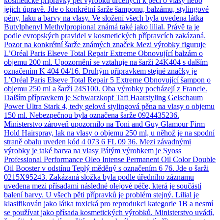
kosmetické přípravky pět výrobků určených k péči o vlasy nebo
jejich úpravě. Jde o konkrétní šarže šamponu, balzámu, stylingové
pěny, laku a barvy na vlasy. Ve složení všech byla uvedena látka
Butylphenyl Methylpropional známá také jako lilial. Právě ta je
podle evropských pravidel v kosmetických přípravcích zakázaná.
Pozor na konkrétní šarže známých značek Mezi výrobky figuruje
L’Oréal Paris Elseve Total Repair Extreme Obnovující balzám o
objemu 200 ml. Upozornění se vztahuje na šarži 24K404 s dalším
označením K 404 04/16. Druhým přípravkem stejné značky je
L’Oréal Paris Elseve Total Repair 5 Extreme Obnovující šampon o
objemu 250 ml a šarži 24S100. Oba výrobky pocházejí z Francie.
Dalším přípravkem je Schwarzkopf Taft Haarstyling Gelschaum
Power Ultra Stark 4, tedy gelová stylingová pěna na vlasy o objemu
150 ml. Nebezpečnou byla označena šarže 0924435236.
Ministerstvo zároveň upozornilo na Toni and Guy Glamour Firm
Hold Hairspray, lak na vlasy o objemu 250 ml, u něhož je na spodní
straně obalu uveden kód 4 073 6 FL 09 36. Mezi závadnými
výrobky je také barva na vlasy Pátým výrobkem je Syoss
Professional Performance Oleo Intense Permanent Oil Color Double
Oil Booster v odstínu Teplý měděný s označením 6 76. Jde o šarži
0215X95243. Zakázaná složka byla podle úředního záznamu
uvedena mezi přísadami následné olejové péče, která je součástí
balení barvy. U všech pěti přípravků je problém stejný. Lilial je
klasifikován jako látka toxická pro reprodukci kategorie 1B a nesmí
se používat jako přísada kosmetických výrobků. Ministerstvo uvádí,