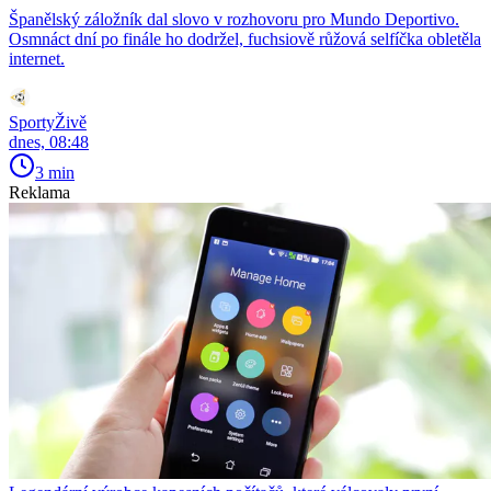
Španělský záložník dal slovo v rozhovoru pro Mundo Deportivo.
Osmnáct dní po finále ho dodržel, fuchsiově růžová selfíčka obletěla
internet.
SportyŽivě
dnes, 08:48
3 min
Reklama