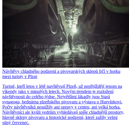
Návštěvy chladného podzemí a pivovarských sklepů frčí v horku
mezi turisty v Plzni
Turisté, kteří letos v létě navštěvují Plzeň, už nepřijíždějí jenom na
víkendy jako v minulých letech. Novým trendem je rozložení
návštěvnosti do celého týdne. Největšími lákadly jsou Stará
synagoga, bednárna plzeňského pivovaru a výstava o Hurvínkovi.
Počty návštěvníků nesnížily ani opravy v centru, ani velká horka.
Návštěvníci ale kvůli vedrům vyhledávají spíše chladnější prostory,
hlavně sklepy pivovaru a historické podzemí, které zažily velmi
silný červenec.