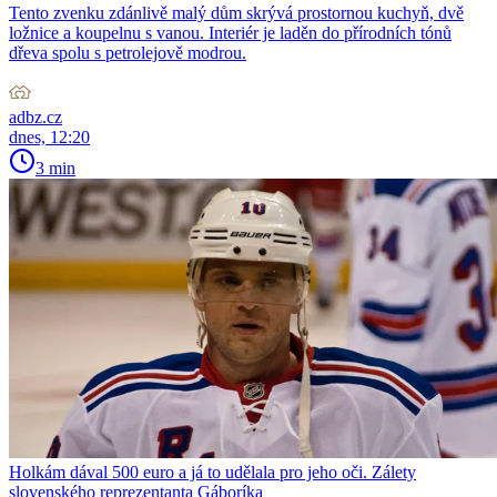
Tento zvenku zdánlivě malý dům skrývá prostornou kuchyň, dvě
ložnice a koupelnu s vanou. Interiér je laděn do přírodních tónů
dřeva spolu s petrolejově modrou.
adbz.cz
dnes, 12:20
3 min
Holkám dával 500 euro a já to udělala pro jeho oči. Zálety
slovenského reprezentanta Gáboríka