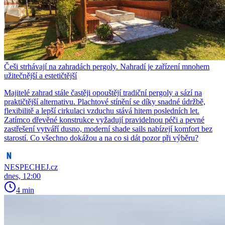
Češi strhávají na zahradách pergoly. Nahradí je zařízení mnohem
užitečnější a estetičtější
Majitelé zahrad stále častěji opouštějí tradiční pergoly a sází na
praktičtější alternativu. Plachtové stínění se díky snadné údržbě,
flexibilitě a lepší cirkulaci vzduchu stává hitem posledních let.
Zatímco dřevěné konstrukce vyžadují pravidelnou péči a pevné
zastřešení vytváří dusno, moderní shade sails nabízejí komfort bez
starostí. Co všechno dokážou a na co si dát pozor při výběru?
NESPECHEJ.cz
dnes, 12:00
4 min