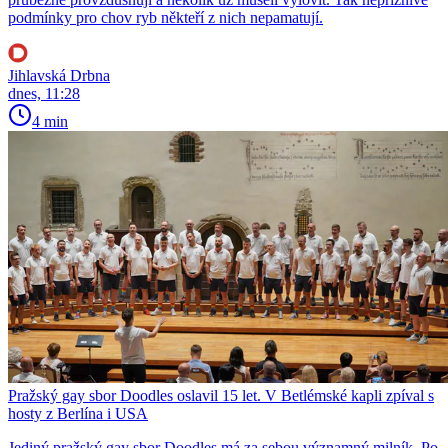
podmínky pro chov ryb někteří z nich nepamatují.
Jihlavská Drbna
dnes, 11:28
4 min
Pražský gay sbor Doodles oslavil 15 let. V Betlémské kapli zpíval s
hosty z Berlína i USA
Jediný pražský gay sbor Doodles má za sebou významný milník. Po