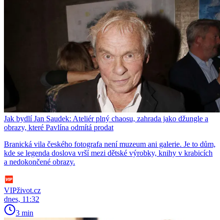
Jak bydlí Jan Saudek: Ateliér plný chaosu, zahrada jako džungle a
obrazy, které Pavlína odmítá prodat
Branická vila českého fotografa není muzeum ani galerie. Je to dům,
kde se legenda doslova vrší mezi dětské výrobky, knihy v krabicích
a nedokončené obrazy.
VIPživot.cz
dnes, 11:32
3 min