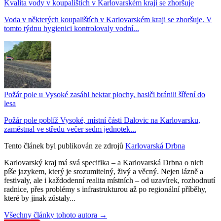
Kvalita vody v koupalištích v Karlovarském kraji se zhoršuje
Voda v některých koupalištích v Karlovarském kraji se zhoršuje. V
tomto týdnu hygienici kontrolovaly vodní...
Požár pole u Vysoké zasáhl hektar plochy, hasiči bránili šíření do
lesa
Požár pole poblíž Vysoké, místní části Dalovic na Karlovarsku,
zaměstnal ve středu večer sedm jednotek...
Tento článek byl publikován ze zdrojů
Karlovarská Drbna
Karlovarský kraj má svá specifika – a Karlovarská Drbna o nich
píše jazykem, který je srozumitelný, živý a věcný. Nejen lázně a
festivaly, ale i každodenní realita místních – od uzavírek, rozhodnutí
radnice, přes problémy s infrastrukturou až po regionální příběhy,
které by jinak zůstaly...
Všechny články tohoto autora →