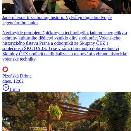
Jaderní experti zachraňují historii. Vytvářejí digitální dvojče
legendárního tanku
Neobvyklé propojení špičkových technologií z jaderné energetiky a
ochrany kulturního dědictví vzniklo díky spolupráci Vojenského
historického ústavu Praha a odborníků ze Skupiny ČEZ a
společnosti ŠKODA JS. Ti se v rámci firemního dobrovolnictví
Skupiny ČEZ podílejí na digitalizaci a mapování vybrané historické
vojenské techniky.
Plzeňská Drbna
dnes, 12:02
1 min