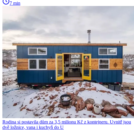
7 min
Rodina si postavila dům za 3,5 milionu Kč z kontejneru. Uvnitř jsou
dvě ložnice, vana i kuchyň do U