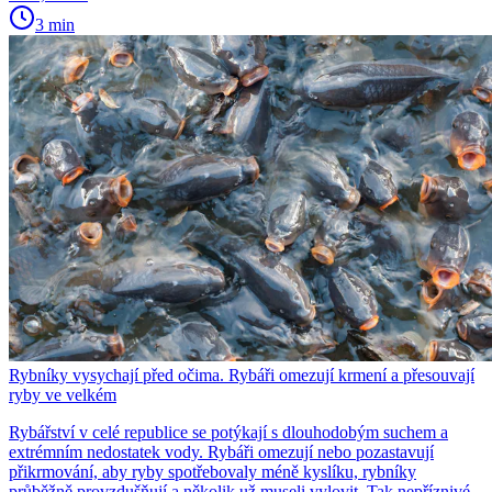
3 min
Rybníky vysychají před očima. Rybáři omezují krmení a přesouvají
ryby ve velkém
Rybářství v celé republice se potýkají s dlouhodobým suchem a
extrémním nedostatek vody. Rybáři omezují nebo pozastavují
přikrmování, aby ryby spotřebovaly méně kyslíku, rybníky
průběžně provzdušňují a několik už museli vylovit. Tak nepříznivé