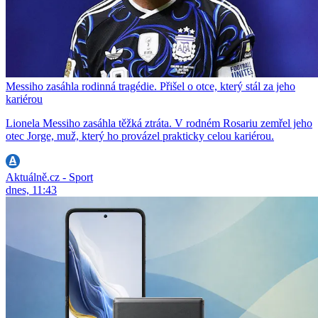
Messiho zasáhla rodinná tragédie. Přišel o otce, který stál za jeho
kariérou
Lionela Messiho zasáhla těžká ztráta. V rodném Rosariu zemřel jeho
otec Jorge, muž, který ho provázel prakticky celou kariérou.
Aktuálně.cz - Sport
dnes, 11:43