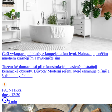
Češi vykopávají obklady z koupelen a kuchyní. Nahrazují je něčím
mnohem krásnějším a hygieničtějším
Tuzemské domácnosti při rekonstrukcích masivně odstraňují
keramické obklady. Důvod? Moderní řešení, které eliminuje plísně a
šetří hodiny úklidu.
FAJNTIP.cz
dnes, 12:30
3 min