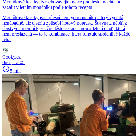
Meruňkové kostky: Neschovávejte ovoce pod těsto, nechte ho
zazářit v letním moučníku podle tohoto receptu
Meruňkové kostky jsou přesně ten typ moučníku, který vypadá
nenápadně, ale u stolu způsobí hotový poprask. Šťavnatá náplň z
čerstvých meruněk, vláčné těsto se smetanou a lehká chuť, která
není přeslazená — to je kombinace, která funguje spolehlivě každé
léto.
Cooky.cz
dnes, 12:05
5 min