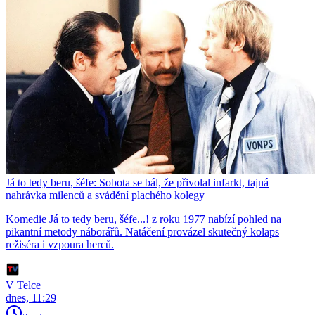
Já to tedy beru, šéfe: Sobota se bál, že přivolal infarkt, tajná
nahrávka milenců a svádění plachého kolegy
Komedie Já to tedy beru, šéfe...! z roku 1977 nabízí pohled na
pikantní metody náborářů. Natáčení provázel skutečný kolaps
režiséra i vzpoura herců.
V Telce
dnes, 11:29