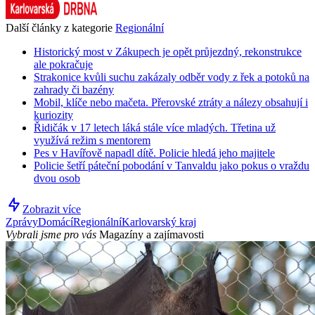
Další články z kategorie
Regionální
Historický most v Zákupech je opět průjezdný, rekonstrukce
ale pokračuje
Strakonice kvůli suchu zakázaly odběr vody z řek a potoků na
zahrady či bazény
Mobil, klíče nebo mačeta. Přerovské ztráty a nálezy obsahují i
kuriozity
Řidičák v 17 letech láká stále více mladých. Třetina už
využívá režim s mentorem
Pes v Havířově napadl dítě. Policie hledá jeho majitele
Policie šetří páteční pobodání v Tanvaldu jako pokus o vraždu
dvou osob
Zobrazit více
Zprávy
Domácí
Regionální
Karlovarský kraj
Vybrali jsme pro vás
Magazíny a zajímavosti