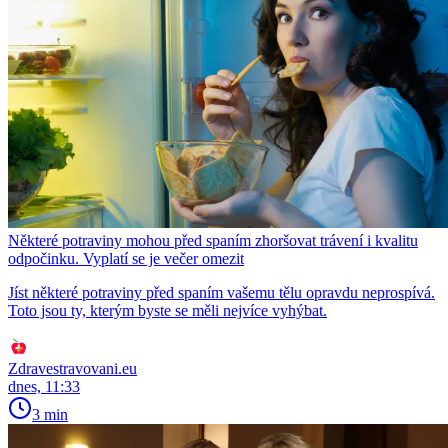
Některé potraviny mohou před spaním zhoršovat trávení i kvalitu
odpočinku. Vyplatí se je večer omezit
Jíst některé potraviny před spaním vašemu tělu opravdu neprospívá.
Toto jsou ty, kterým byste se měli nejvíce vyhýbat.
Zdravestravovani.eu
dnes, 11:33
3 min