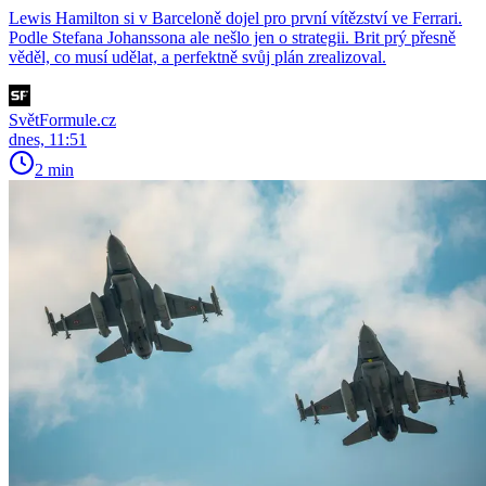
Lewis Hamilton si v Barceloně dojel pro první vítězství ve Ferrari.
Podle Stefana Johanssona ale nešlo jen o strategii. Brit prý přesně
věděl, co musí udělat, a perfektně svůj plán zrealizoval.
SvětFormule.cz
dnes, 11:51
2 min