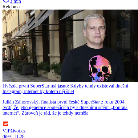
3 min
Reklama
Hvězda první SuperStar má jasno: Kdyby tehdy existoval dnešní
Instagram, internet by kolem něj šílel
Julián Záhorovský, finalista první české SuperStar z roku 2004,
tvrdí, že jeho generace soutěžících by s dnešními sítěmi „bourala
internet“. Zároveň je rád, že je tehdy neměla.
VIPživot.cz
dnes, 11:28