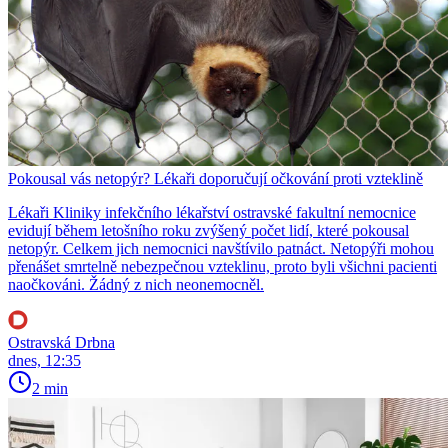
Pokousal vás netopýr? Lékaři doporučují očkování proti vzteklině
Lékaři Kliniky infekčního lékařství ostravské fakultní nemocnice
evidují během letošního roku zvýšený počet lidí, které pokousal
netopýr. Celkem jich nemocnici navštívilo patnáct. Netopýři mohou
přenášet smrtelně nebezpečnou vzteklinu, proto byli všichni pacienti
naočkováni. Žádný z nich neonemocněl.
Ostravská Drbna
dnes, 12:35
2 min