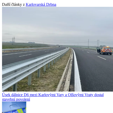
Další články z
Karlovarská Drbna
Úsek dálnice D6 mezi Karlovými Vary a Olšovými Vraty dostal
stavební povolení