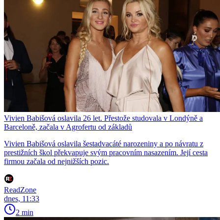
Vivien Babišová oslavila 26 let. Přestože studovala v Londýně a
Barceloně, začala v Agrofertu od základů
Vivien Babišová oslavila šestadvacáté narozeniny a po návratu z
prestižních škol překvapuje svým pracovním nasazením. Její cesta
firmou začala od nejnižších pozic.
ReadZone
dnes, 11:33
2 min