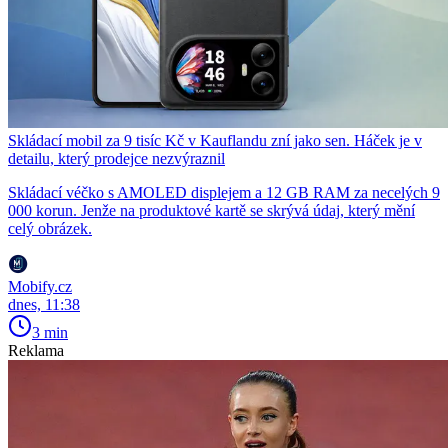
Skládací mobil za 9 tisíc Kč v Kauflandu zní jako sen. Háček je v
detailu, který prodejce nezvýraznil
Skládací véčko s AMOLED displejem a 12 GB RAM za necelých 9
000 korun. Jenže na produktové kartě se skrývá údaj, který mění
celý obrázek.
Mobify.cz
dnes, 11:38
3 min
Reklama