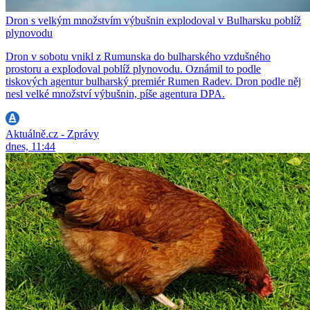
Dron s velkým množstvím výbušnin explodoval v Bulharsku poblíž
plynovodu
Dron v sobotu vnikl z Rumunska do bulharského vzdušného
prostoru a explodoval poblíž plynovodu. Oznámil to podle
tiskových agentur bulharský premiér Rumen Radev. Dron podle něj
nesl velké množství výbušnin, píše agentura DPA.
Aktuálně.cz - Zprávy
dnes, 11:44