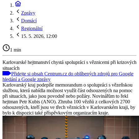
Zprávy
Domácí
Regionální
15. 5. 2026, 12:00
1 min
Karlovarské hejtmanství chystá spolupráci s věznicemi při krizových
situacích
Přidejte si obsah Centrum.cz do oblíbených zdrojů pro Google
hledání a Google zprávy
Karlovarský kraj podepíše memorandum o spolupráci s vězeňskou
službou, která nabídla možnost využít část odsouzených na pomoc
při situacích, jako jsou povodně nebo požáry. Novinářům to řekl
hejtman Petr Kubis (ANO). Zhruba 100 vězňů z celkových 2700
odsouzených, kteří jsou ve třech věznicích v Karlovarském kraji, by
bylo k dispozici také příspěvkovým organizacím kraje.