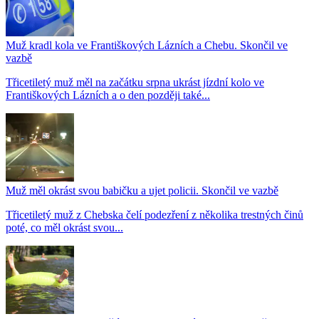
Muž kradl kola ve Františkových Lázních a Chebu. Skončil ve
vazbě
Třicetiletý muž měl na začátku srpna ukrást jízdní kolo ve
Františkových Lázních a o den později také...
Muž měl okrást svou babičku a ujet policii. Skončil ve vazbě
Třicetiletý muž z Chebska čelí podezření z několika trestných činů
poté, co měl okrást svou...