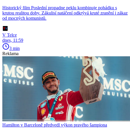
Historický film Poslední propadne peklu kombinuje pohádku s
krutou realitou doby. Zákulisí natáčení odkrývá kruté zranění i zákaz
od mocných komunistů.
V Telce
dnes, 11:59
3 min
Reklama
Hamilton v Barceloně předvedl výkon pravého šampiona