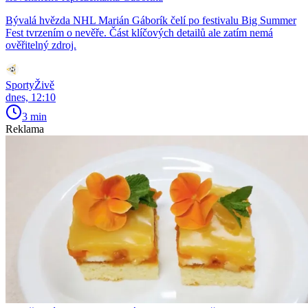
Bývalá hvězda NHL Marián Gáborík čelí po festivalu Big Summer
Fest tvrzením o nevěře. Část klíčových detailů ale zatím nemá
ověřitelný zdroj.
SportyŽivě
dnes, 12:10
3 min
Reklama