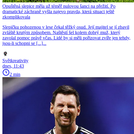
Opuštěná slepice měla už téměř nulovou šanci na přežití. Po
dramatické záchraně vyšla najevo pravda, která situaci ještě
zkomplikovala
Slepičku pohozenou v lese čekal těžký osud. Její majitel se jí zbavil
zvláště krutým způsobem. Naštěstí šel kolem dobrý muž, který
zavolal pomoc právě včas. Lidé by si měli pořizovat zvíře jen tehdy,
jsou-li schopni se [...]...
Světkreativity
dnes, 11:43
2 min