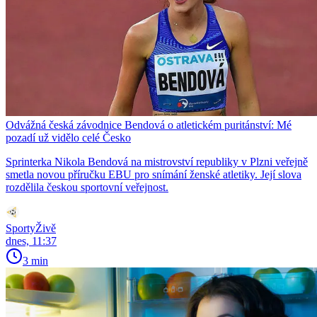
Odvážná česká závodnice Bendová o atletickém puritánství: Mé
pozadí už vidělo celé Česko
Sprinterka Nikola Bendová na mistrovství republiky v Plzni veřejně
smetla novou příručku EBU pro snímání ženské atletiky. Její slova
rozdělila českou sportovní veřejnost.
SportyŽivě
dnes, 11:37
3 min