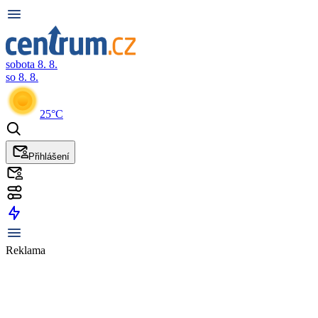
sobota 8. 8.
so 8. 8.
25°C
Přihlášení
Reklama