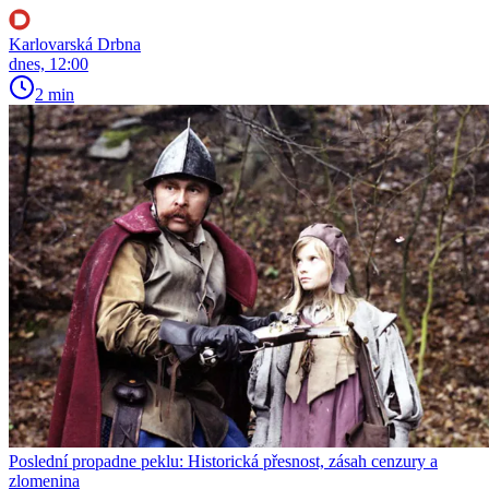
Karlovarská Drbna
dnes, 12:00
2 min
Poslední propadne peklu: Historická přesnost, zásah cenzury a
zlomenina