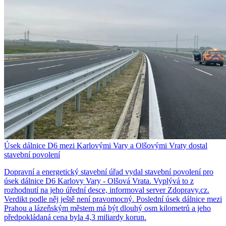
Úsek dálnice D6 mezi Karlovými Vary a Olšovými Vraty dostal
stavební povolení
Dopravní a energetický stavební úřad vydal stavební povolení pro
úsek dálnice D6 Karlovy Vary - Olšová Vrata. Vyplývá to z
rozhodnutí na jeho úřední desce, informoval server Zdopravy.cz.
Verdikt podle něj ještě není pravomocný. Poslední úsek dálnice mezi
Prahou a lázeňským městem má být dlouhý osm kilometrů a jeho
předpokládaná cena byla 4,3 miliardy korun.