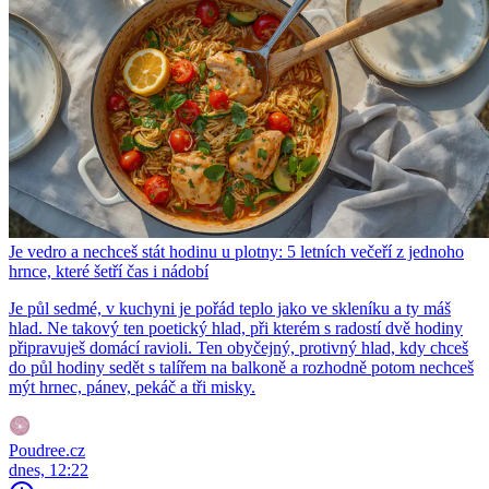
Je vedro a nechceš stát hodinu u plotny: 5 letních večeří z jednoho
hrnce, které šetří čas i nádobí
Je půl sedmé, v kuchyni je pořád teplo jako ve skleníku a ty máš
hlad. Ne takový ten poetický hlad, při kterém s radostí dvě hodiny
připravuješ domácí ravioli. Ten obyčejný, protivný hlad, kdy chceš
do půl hodiny sedět s talířem na balkoně a rozhodně potom nechceš
mýt hrnec, pánev, pekáč a tři misky.
Poudree.cz
dnes, 12:22