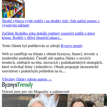
Školní výbava vyjde rodiče i na desítky tisíc: Stát nabízí pomoc s
vysokými náklady
Začátek školního roku dokáže rodinný rozpočet zatížit o tisíce
korun. Rodiče v tíživé finanční situaci...
Tento článek byl publikován ze zdrojů
Byznys trendy
Web se zaměřuje na témata z oblasti byznysu, financí, investic a
moderního podnikání. Čtenáři zde najdou články o nových
trendech, změnách na trhu, inovacích i podnikatelských strategiích,
které ovlivňují firmy i jednotlivce. Obsah propojuje ekonomické
souvislosti s praktickým pohledem na to,...
Všechny články tohoto autora →
Vybrali jsme pro vás
Magazíny a zajímavosti