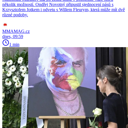
několik možností. Ondřej Novotný připustil sjednocení pásů s
Krzysztofem Jotkem i odvetu s Willem Fleurym, která může mít dvě
různé podoby.
MMAMAG.cz
dnes, 09:59
1 min