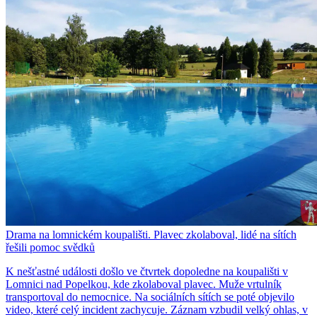
Drama na lomnickém koupališti. Plavec zkolaboval, lidé na sítích
řešili pomoc svědků
K nešťastné události došlo ve čtvrtek dopoledne na koupališti v
Lomnici nad Popelkou, kde zkolaboval plavec. Muže vrtulník
transportoval do nemocnice. Na sociálních sítích se poté objevilo
video, které celý incident zachycuje. Záznam vzbudil velký ohlas, v