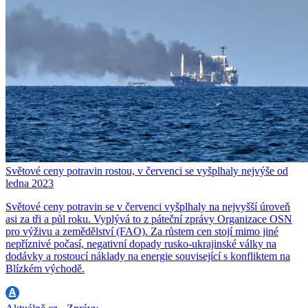
Světové ceny potravin rostou, v červenci se vyšplhaly nejvýše od
ledna 2023
Světové ceny potravin se v červenci vyšplhaly na nejvyšší úroveň
asi za tři a půl roku. Vyplývá to z páteční zprávy Organizace OSN
pro výživu a zemědělství (FAO). Za růstem cen stojí mimo jiné
nepříznivé počasí, negativní dopady rusko-ukrajinské války na
dodávky a rostoucí náklady na energie související s konfliktem na
Blízkém východě.