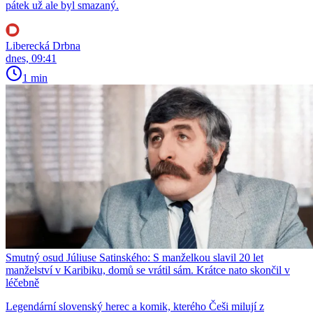
pátek už ale byl smazaný.
Liberecká Drbna
dnes, 09:41
1 min
Smutný osud Júliuse Satinského: S manželkou slavil 20 let
manželství v Karibiku, domů se vrátil sám. Krátce nato skončil v
léčebně
Legendární slovenský herec a komik, kterého Češi milují z