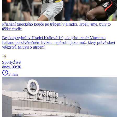
Přiznání tureckého kouče po trápení v Hradci. Trpěli jsme, byly to
těžké chvíle
Beşiktaş vyhrál v Hradci Králové 1:0, ale jeho trenér Vincenzo
Italiano po závěrečném hvizdu nepůsobil jako muž, který právě slaví
vítězství. Mluvil o utrpení.
SportyŽivě
dnes, 09:30
3 min