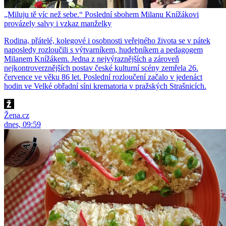
„Miluju tě víc než sebe.“ Poslední sbohem Milanu Knížákovi
provázely salvy i vzkaz manželky
Rodina, přátelé, kolegové i osobnosti veřejného života se v pátek
naposledy rozloučili s výtvarníkem, hudebníkem a pedagogem
Milanem Knížákem. Jedna z nejvýraznějších a zároveň
nejkontroverznějších postav české kulturní scény zemřela 26.
července ve věku 86 let. Poslední rozloučení začalo v jedenáct
hodin ve Velké obřadní síni krematoria v pražských Strašnicích.
Žena.cz
dnes, 09:59