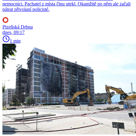
nemocnici. Pachatel z místa činu utekl. Okamžitě po něm ale začali
pátrat přivolaní policisté.
Plzeňská Drbna
dnes, 09:17
1 min