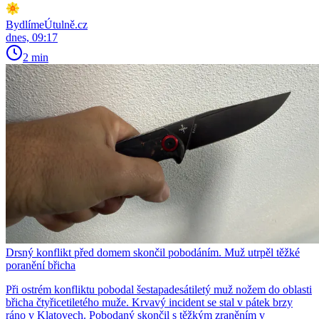
BydlímeÚtulně.cz
dnes, 09:17
2 min
Drsný konflikt před domem skončil pobodáním. Muž utrpěl těžké
poranění břicha
Při ostrém konfliktu pobodal šestapadesátiletý muž nožem do oblasti
břicha čtyřicetiletého muže. Krvavý incident se stal v pátek brzy
ráno v Klatovech. Pobodaný skončil s těžkým zraněním v