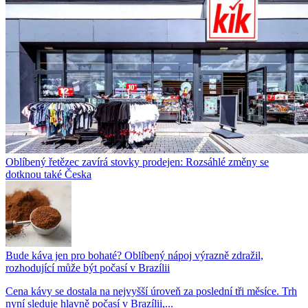
Oblíbený řetězec zavírá stovky prodejen: Rozsáhlé změny se
dotknou také Česka
Bude káva jen pro bohaté? Oblíbený nápoj výrazně zdražil,
rozhodující může být počasí v Brazílii
Cena kávy se dostala na nejvyšší úroveň za poslední tři měsíce. Trh
nyní sleduje hlavně počasí v Brazílii,...