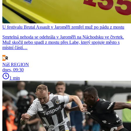
U festivalu Brutal Assault v Jaroměři zemřel muž po pádu z mostu
Smrtelná nehoda se odehrála v Jaroměři na Náchodsku ve čtvrtek.
Muž skočil nebo spadl z mostu přes Labe, který spojuje město s
místní částí…
Náš REGION
dnes, 09:30
1 min