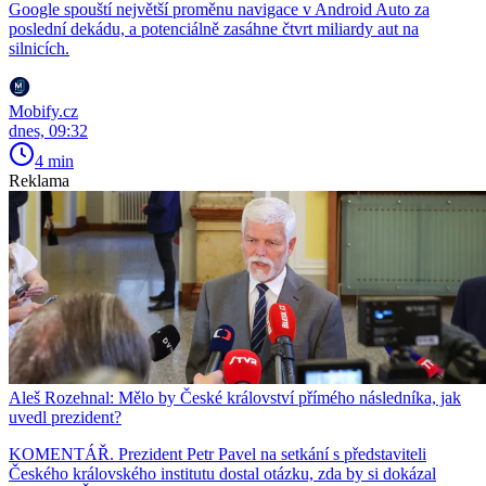
Google spouští největší proměnu navigace v Android Auto za
poslední dekádu, a potenciálně zasáhne čtvrt miliardy aut na
silnicích.
Mobify.cz
dnes, 09:32
4 min
Reklama
Aleš Rozehnal: Mělo by České království přímého následníka, jak
uvedl prezident?
KOMENTÁŘ. Prezident Petr Pavel na setkání s představiteli
Českého královského institutu dostal otázku, zda by si dokázal