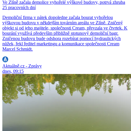
Ve Zlíně začala demolice vyhořelé výškové budovy, potrvá zhruba
25 pracovních dní
Demoliční firma v pátek dopoledne začala bourat vyhořelou
výškovou budovu v někdejším továrním areálu ve Zlíně. Zničený
objekt si od jeho majitele, společnosti Cream, převzala ve čtvrtek. K
bourání využívá především přibližně stotunový demoliční bagr.
Zničenou budovu bude odshora rozebírat pomocí hydraulických
nůžek, řekl ředitel marketingu a komunikace společnosti Cream
Marcel Schmidt.
Aktuálně.cz - Zprávy
dnes, 09:15