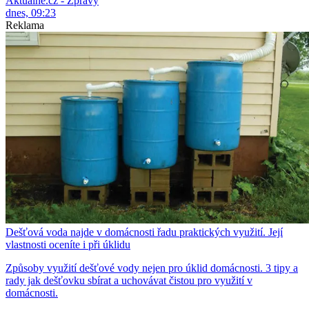
Aktuálně.cz - Zprávy
dnes, 09:23
Reklama
Dešťová voda najde v domácnosti řadu praktických využití. Její
vlastnosti oceníte i při úklidu
Způsoby využití dešťové vody nejen pro úklid domácnosti. 3 tipy a
rady jak dešťovku sbírat a uchovávat čistou pro využití v
domácnosti.