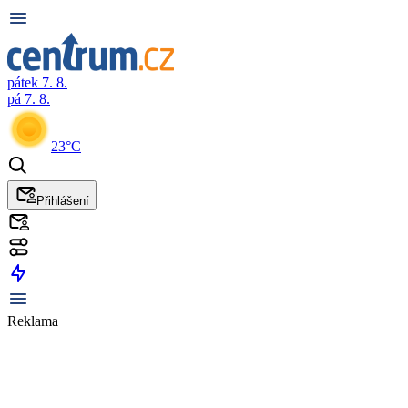
pátek 7. 8.
pá 7. 8.
23°C
Přihlášení
Reklama