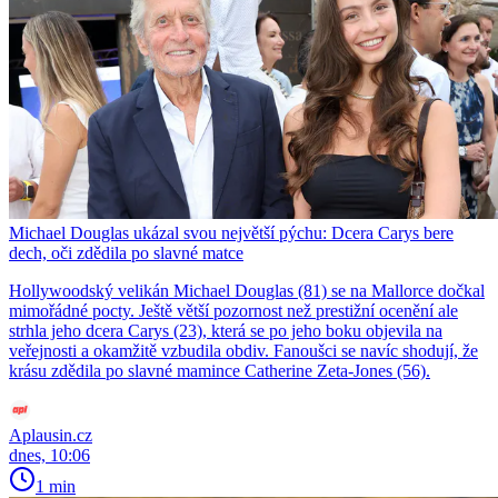
Michael Douglas ukázal svou největší pýchu: Dcera Carys bere
dech, oči zdědila po slavné matce
Hollywoodský velikán Michael Douglas (81) se na Mallorce dočkal
mimořádné pocty. Ještě větší pozornost než prestižní ocenění ale
strhla jeho dcera Carys (23), která se po jeho boku objevila na
veřejnosti a okamžitě vzbudila obdiv. Fanoušci se navíc shodují, že
krásu zdědila po slavné mamince Catherine Zeta-Jones (56).
Aplausin.cz
dnes, 10:06
1 min