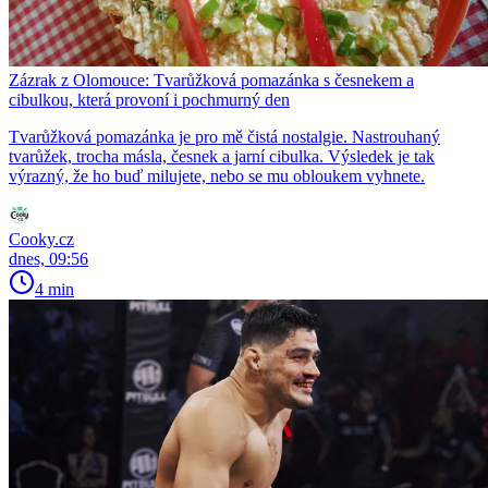
Zázrak z Olomouce: Tvarůžková pomazánka s česnekem a
cibulkou, která provoní i pochmurný den
Tvarůžková pomazánka je pro mě čistá nostalgie. Nastrouhaný
tvarůžek, trocha másla, česnek a jarní cibulka. Výsledek je tak
výrazný, že ho buď milujete, nebo se mu obloukem vyhnete.
Cooky.cz
dnes, 09:56
4 min