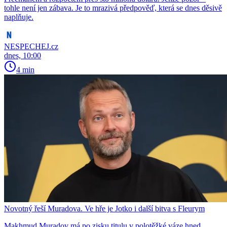
tohle není jen zábava. Je to mrazivá předpověď, která se dnes děsivě
naplňuje.
NESPECHEJ.cz
dnes, 10:00
4 min
Novotný řeší Muradova. Ve hře je Jotko i další bitva s Fleurym
Makhmud Muradov má po zisku titulu v polotěžké váze hned