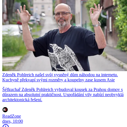
Zdeněk Pohlreich našel svůj vysněný dům náhodou na internetu.
Kuchyně překvapí svými rozměry a koupelny zase kusem Asie
Šéfkuchař Zdeněk Pohlreich vybudoval kousek za Prahou domov s
důrazem na absolutní praktičnost. Uspořádání vily nabízí neobvyklá
architektonická řešení.
ReadZone
dnes, 10:00