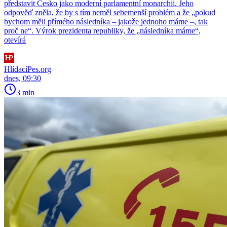
představit Česko jako moderní parlamentní monarchii. Jeho
odpověď zněla, že by s tím neměl sebemenší problém a že „pokud
bychom měli přímého následníka – jakože jednoho máme –, tak
proč ne“. Výrok prezidenta republiky, že „následníka máme“,
otevírá
HlídacíPes.org
dnes, 09:30
3 min