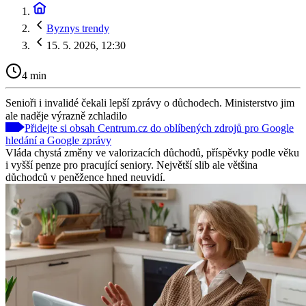
Byznys trendy
15. 5. 2026, 12:30
4 min
Senioři i invalidé čekali lepší zprávy o důchodech. Ministerstvo jim
ale naděje výrazně zchladilo
Přidejte si obsah Centrum.cz do oblíbených zdrojů pro Google
hledání a Google zprávy
Vláda chystá změny ve valorizacích důchodů, příspěvky podle věku
i vyšší penze pro pracující seniory. Největší slib ale většina
důchodců v peněžence hned neuvidí.