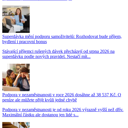
Superdávka mění podporu samoživitelů: Rozhodovat bude příjem,
bydlení i pracovní bonus
Stávající příjemci rušených dávek přecházejí od srpna 2026 na
superdávku podle nových pravidel. Nestačí mít...
Podpora v nezaměstnanosti v roce 2026 dosáhne až 38 537 Kč. O
peníze ale můžete přijít kvůli jedné chybě
Podpora v nezaměstnanosti je od roku 2026 výrazně vyšší než dřív.
Maximální částku ale dostanou jen lidé s...