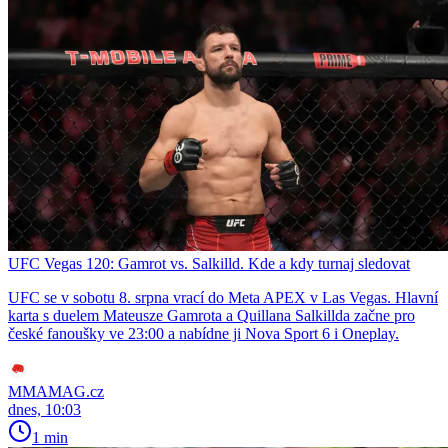
UFC Vegas 120: Gamrot vs. Salkilld. Kde a kdy turnaj sledovat
UFC se v sobotu 8. srpna vrací do Meta APEX v Las Vegas. Hlavní
karta s duelem Mateusze Gamrota a Quillana Salkillda začne pro
české fanoušky ve 23:00 a nabídne ji Nova Sport 6 i Oneplay.
MMAMAG.cz
dnes, 10:03
1 min