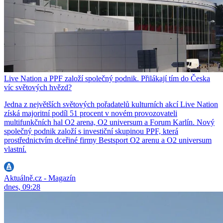
Live Nation a PPF založí společný podnik. Přilákají tím do Česka
víc světových hvězd?
Jedna z největších světových pořadatelů kulturních akcí Live Nation
získá majoritní podíl 51 procent v novém provozovateli
multifunkčních hal O2 arena, O2 universum a Forum Karlín. Nový
společný podnik založí s investiční skupinou PPF, která
prostřednictvím dceřiné firmy Bestsport O2 arenu a O2 universum
vlastní.
Aktuálně.cz - Magazín
dnes, 09:28