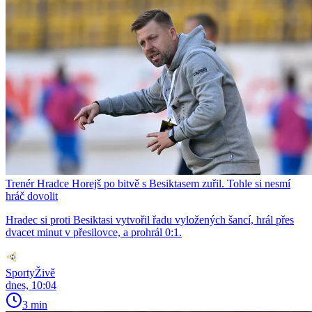
Trenér Hradce Horejš po bitvě s Besiktasem zuřil. Tohle si nesmí
hráč dovolit
Hradec si proti Besiktasi vytvořil řadu vyložených šancí, hrál přes
dvacet minut v přesilovce, a prohrál 0:1.
SportyŽivě
dnes, 10:04
3 min