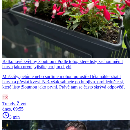
Balkonové květiny žloutnou? Podle toho, které listy začnou měnit
barvu jako první, zjistíte, co jim chybí
Muškáty, petúnie nebo surfinie mohou uprostřed léta náhle ztratit
barvu a přestat kvést. Než však sáhnete po hnojivu, prohlédněte si,
které listy žloutnou jako první. Právě tam se často skrývá odpověď.
Trendy Život
dnes, 09:55
3 min