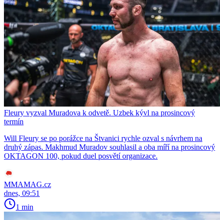
Fleury vyzval Muradova k odvetě. Uzbek kývl na prosincový
termín
Will Fleury se po porážce na Štvanici rychle ozval s návrhem na
druhý zápas. Makhmud Muradov souhlasil a oba míří na prosincový
OKTAGON 100, pokud duel posvětí organizace.
MMAMAG.cz
dnes, 09:51
1 min