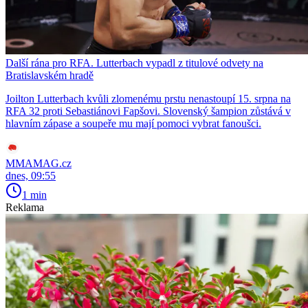
Další rána pro RFA. Lutterbach vypadl z titulové odvety na
Bratislavském hradě
Joilton Lutterbach kvůli zlomenému prstu nenastoupí 15. srpna na
RFA 32 proti Sebastiánovi Fapšovi. Slovenský šampion zůstává v
hlavním zápase a soupeře mu mají pomoci vybrat fanoušci.
MMAMAG.cz
dnes, 09:55
1 min
Reklama