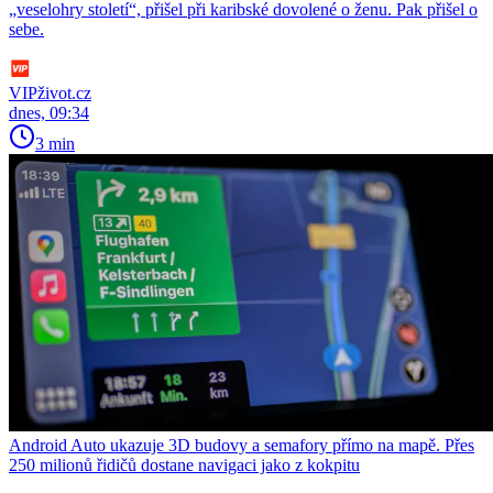
„veselohry století“, přišel při karibské dovolené o ženu. Pak přišel o
sebe.
VIPživot.cz
dnes, 09:34
3 min
Android Auto ukazuje 3D budovy a semafory přímo na mapě. Přes
250 milionů řidičů dostane navigaci jako z kokpitu