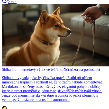
2 min
Shiba inu: internetový výraz ve tváři, kočičí názor na poslušnost
Shiba inu vypadá, jako by člověka právě přistihl při něčem
mimořádně trapném a rozhodl se, že to zatím nebude komentovat.
Má dokonale stočený ocas, liščí výraz, elegantní pohyb a obličej,
který internet proměnil v jednu z nejslavnějších psích tváří vůbec.
Jenže pod memem se skrývá staré japonské lovecké plemeno s
velmi jasným názorem na osobní autonomii.