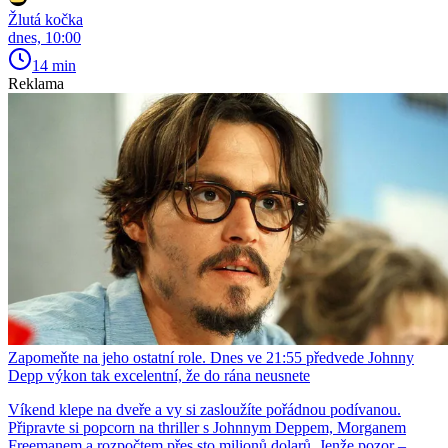
Žlutá kočka
dnes, 10:00
14 min
Reklama
Zapomeňte na jeho ostatní role. Dnes ve 21:55 předvede Johnny
Depp výkon tak excelentní, že do rána neusnete
Víkend klepe na dveře a vy si zasloužíte pořádnou podívanou.
Připravte si popcorn na thriller s Johnnym Deppem, Morganem
Freemanem a rozpočtem přes sto milionů dolarů. Jenže pozor –