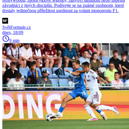
Hollywoodu, motocyklové legendy, rallyoví šampioni nebo úspěšní
závodníci z jiných disciplín. Podívejte se na známé osobnosti, které
dostaly jedinečnou příležitost usednout za volant monopostu F1.
SvětFormule.cz
dnes, 18:09
9 min