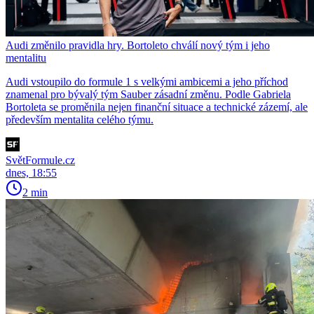
Audi změnilo pravidla hry. Bortoleto chválí nový tým i jeho
mentalitu
Audi vstoupilo do formule 1 s velkými ambicemi a jeho příchod
znamenal pro bývalý tým Sauber zásadní změnu. Podle Gabriela
Bortoleta se proměnila nejen finanční situace a technické zázemí, ale
především mentalita celého týmu.
SvětFormule.cz
dnes, 18:55
2 min