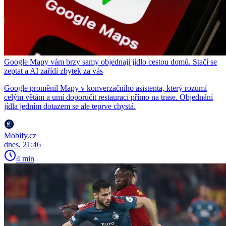
Google Mapy vám brzy samy objednají jídlo cestou domů. Stačí se
zeptat a AI zařídí zbytek za vás
Google proměnil Mapy v konverzačního asistenta, který rozumí
celým větám a umí doporučit restauraci přímo na trase. Objednání
jídla jedním dotazem se ale teprve chystá.
Mobify.cz
dnes, 21:46
4 min