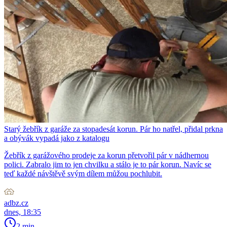
Starý žebřík z garáže za stopadesát korun. Pár ho natřel, přidal prkna
a obývák vypadá jako z katalogu
Žebřík z garážového prodeje za korun přetvořil pár v nádhernou
polici. Zabralo jim to jen chvilku a stálo je to pár korun. Navíc se
teď každé návštěvě svým dílem můžou pochlubit.
adbz.cz
dnes, 18:35
2 min