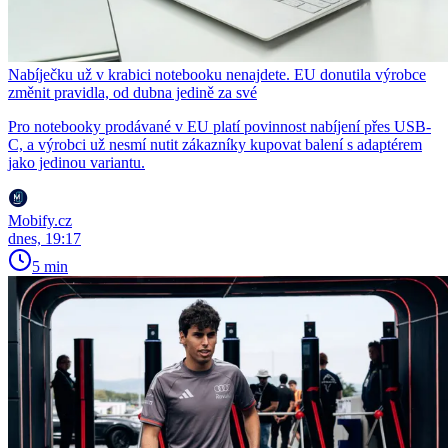
Nabíječku už v krabici notebooku nenajdete. EU donutila výrobce
změnit pravidla, od dubna jedině za své
Pro notebooky prodávané v EU platí povinnost nabíjení přes USB-
C, a výrobci už nesmí nutit zákazníky kupovat balení s adaptérem
jako jedinou variantu.
Mobify.cz
dnes, 19:17
5 min