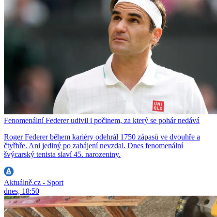
Fenomenální Federer udivil i počinem, za který se pohár nedává
Roger Federer během kariéry odehrál 1750 zápasů ve dvouhře a
čtyřhře. Ani jediný po zahájení nevzdal. Dnes fenomenální
švýcarský tenista slaví 45. narozeniny.
Aktuálně.cz - Sport
dnes, 18:50