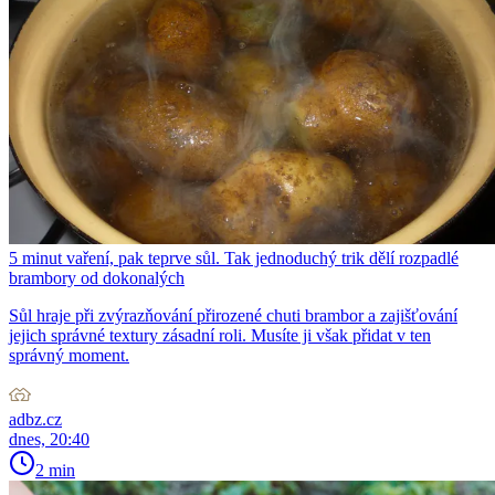
5 minut vaření, pak teprve sůl. Tak jednoduchý trik dělí rozpadlé
brambory od dokonalých
Sůl hraje při zvýrazňování přirozené chuti brambor a zajišťování
jejich správné textury zásadní roli. Musíte ji však přidat v ten
správný moment.
adbz.cz
dnes, 20:40
2 min