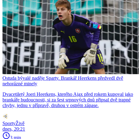
Ostuda bývalé naděje Sparty. Brankář Heerkens předvedl dvě
nehorázné minely
Dvacetiletý Joeri Heerkens, kterého Ajax před rokem kupoval jako
brankáře budoucnosti, si za šest srpnových dnů připsal dvě trapné
chyby, jednu v přípravě, druhou v ostrém zápase.
SportyŽivě
dnes, 20:21
3 min