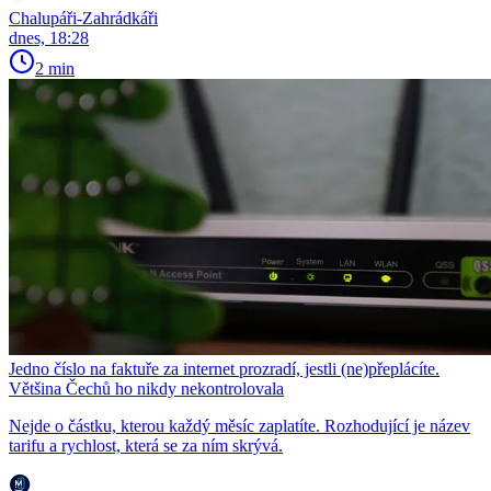
Chalupáři-Zahrádkáři
dnes, 18:28
2 min
Jedno číslo na faktuře za internet prozradí, jestli (ne)přeplácíte.
Většina Čechů ho nikdy nekontrolovala
Nejde o částku, kterou každý měsíc zaplatíte. Rozhodující je název
tarifu a rychlost, která se za ním skrývá.