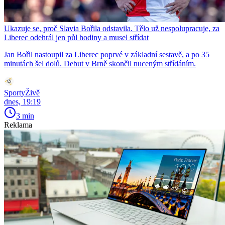
Ukazuje se, proč Slavia Bořila odstavila. Tělo už nespolupracuje, za
Liberec odehrál jen půl hodiny a musel střídat
Jan Bořil nastoupil za Liberec poprvé v základní sestavě, a po 35
minutách šel dolů. Debut v Brně skončil nuceným střídáním.
SportyŽivě
dnes, 19:19
3 min
Reklama