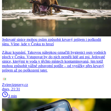
Jedovaté sinice mohou psům způsobit krvavý průjem i poškodit
játra. Víme, kde v Česku to hrozí
Zákaz koupání. Takovou nálepkou označili hygienici osm vodních
ploch v Česku. Vstupovat by do nich neměli lidé ani psi. Jedovaté
sinice, kterými je voda v těchto místech kontaminovaná, jim totiž
mohou způsobit vážné zdravotní potíže – od vyrážky přes krvavý
průjem až po poškození jater.
Zvirecizpravy.cz
dnes, 21:31
3 min