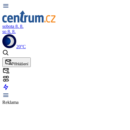
sobota 8. 8.
so 8. 8.
20°C
Přihlášení
Reklama