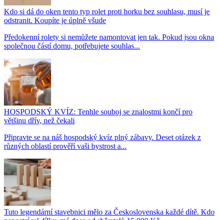
Kdo si dá do oken tento typ rolet proti horku bez souhlasu, musí je
odstranit. Koupíte je úplně všude
Předokenní rolety si nemůžete namontovat jen tak. Pokud jsou okna
společnou částí domu, potřebujete souhlas...
HOSPODSKÝ KVÍZ: Tenhle souboj se znalostmi končí pro
většinu dřív, než čekali
Připravte se na náš hospodský kvíz plný zábavy. Deset otázek z
různých oblastí prověří vaši bystrost a...
Tuto legendární stavebnici mělo za Československa každé dítě. Kdo