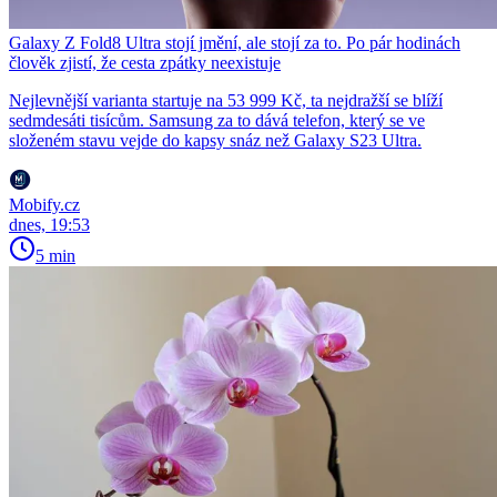
Galaxy Z Fold8 Ultra stojí jmění, ale stojí za to. Po pár hodinách
člověk zjistí, že cesta zpátky neexistuje
Nejlevnější varianta startuje na 53 999 Kč, ta nejdražší se blíží
sedmdesáti tisícům. Samsung za to dává telefon, který se ve
složeném stavu vejde do kapsy snáz než Galaxy S23 Ultra.
Mobify.cz
dnes, 19:53
5 min