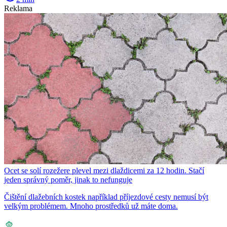
Reklama
Ocet se solí rozežere plevel mezi dlaždicemi za 12 hodin. Stačí
jeden správný poměr, jinak to nefunguje
Čištění dlažebních kostek například příjezdové cesty nemusí být
velkým problémem. Mnoho prostředků už máte doma.