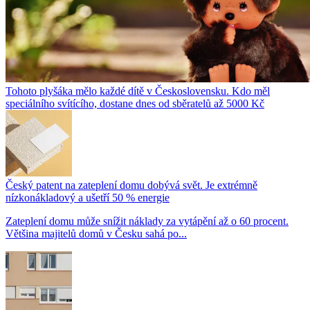
Tohoto plyšáka mělo každé dítě v Československu. Kdo měl
speciálního svítícího, dostane dnes od sběratelů až 5000 Kč
Český patent na zateplení domu dobývá svět. Je extrémně
nízkonákladový a ušetří 50 % energie
Zateplení domu může snížit náklady za vytápění až o 60 procent.
Většina majitelů domů v Česku sahá po...