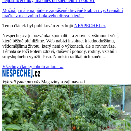
nepostrácel dílky, má dnes od sběratelů 15 000 Kč
Možná ji máte na půdě v zaprášené dřevěné krabici i vy. Geniální
hračka z masivního bukového dřeva, která...
Tento článek byl publikován ze zdrojů
NESPECHEJ.cz
Nespechej.cz je pozvánka zpomalit – a znovu si všimnout věcí,
které běžně přehlížíme. Web nabízí inspiraci k jednoduššímu,
vědomějšímu životu, který není o výkonech, ale o rovnováze.
Témata se točí kolem zdraví, duševní pohody, rodiny, vztahů i
smysluplného využití času. Namísto radikálních změn...
Všechny články tohoto autora →
Vybrali jsme pro vás
Magazíny a zajímavosti