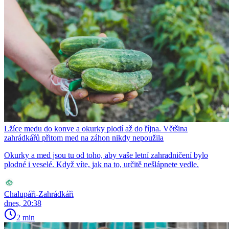
Lžíce medu do konve a okurky plodí až do října. Většina
zahrádkářů přitom med na záhon nikdy nepoužila
Okurky a med jsou tu od toho, aby vaše letní zahradničení bylo
plodné i veselé. Když víte, jak na to, určitě nešlápnete vedle.
Chalupáři-Zahrádkáři
dnes, 20:38
2 min