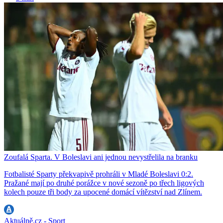
Zoufalá Sparta. V Boleslavi ani jednou nevystřelila na branku
Fotbalisté Sparty překvapivě prohráli v Mladé Boleslavi 0:2.
Pražané mají po druhé porážce v nové sezoně po třech ligových
kolech pouze tři body za upocené domácí vítězství nad Zlínem.
Aktuálně.cz - Sport