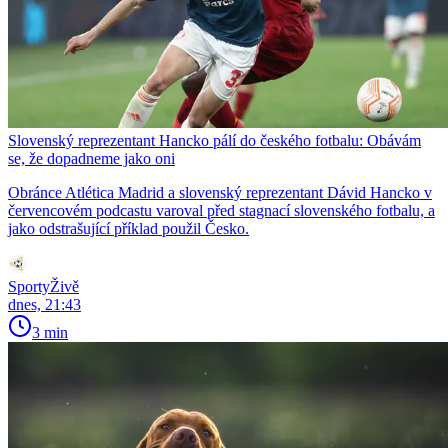
Slovenský reprezentant Hancko pálí do českého fotbalu: Obávám
se, že dopadneme jako oni
Obránce Atlética Madrid a slovenský reprezentant Dávid Hancko v
červencovém podcastu varoval před stagnací slovenského fotbalu, a
jako odstrašující příklad použil Česko.
SportyŽivě
dnes, 21:43
3 min