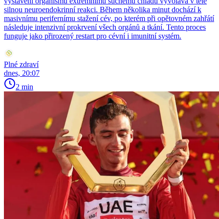
vystavení organismu extrémnímu suchému chladu vyvolává v těle
silnou neuroendokrinní reakci. Během několika minut dochází k
masivnímu perifernímu stažení cév, po kterém při opětovném zahřátí
následuje intenzivní prokrvení všech orgánů a tkání. Tento proces
funguje jako přirozený restart pro cévní i imunitní systém.
Plné zdraví
dnes, 20:07
2 min