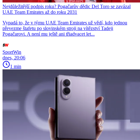
Nejdůležitější podpis roku? Pogačarův dědic Del Toro se zavázal
UAE Team Emirates až do roku 2031
Vypadá to, že v týmu UAE Team Emirates už vědí, kdo jednou
převezme štafetu po slovinském stroji na vítězství Tadeji
Pogačarovi. A není mu ještě ani třiadvacet let...
SportWin
dnes, 20:06
1 min