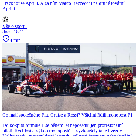
Trackhouse Aprilii. A za ním Marco Bezzecchi na druhé tovární
Aprilii.
Vše o sportu
dnes, 18:11
4 min
Co mají společného Pitt, Cruise a Rossi? Všichni řídili monopost F1
Do kokpitu formule 1 se během let neposadili jen profesionální
piloti. Rychlost a výkon monopostů si vyzkoušely také hvězdy