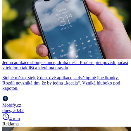
Jedna aplikace slibuje slunce, druhá déšť. Proč se předpovědi počasí
v telefonu tak liší a která má pravdu
Stejné město, stejný den, dvě aplikace, a dvě úplně jiné ikonky.
Rozdíl nevzniká tím, že by jedna „kecala“. Vzniká hluboko pod
kapotou.
Mobify.cz
dnes, 20:42
4 min
Reklama