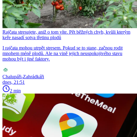
Rajčata stresujete, aniž o tom víte. Pět běžných chyb, kvůli kterým
keře nasadí sotva třetinu plodů
I rajčata mohou utrpět stresem. Pokud se to stane, začnou rodit
mnohem méně plodů. Ale na vině jejich neuspokojivého stavu
mohou být i jiné faktory.
Chalupáři-Zahrádkáři
dnes, 21:51
2 min