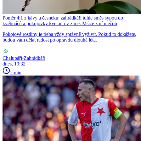
Poměr 4:1 z kávy a česneku: zahrádkáři tuhle směs sypou do
květináčů a pokojovky kvetou i v zimě. Mšice z ní utečou
Pokojové rostliny je třeba vždy správně vyživit. Pokud to dokážete,
budou vám dělat radost po opravdu dlouhá léta.
Chalupáři-Zahrádkáři
dnes, 19:32
2 min