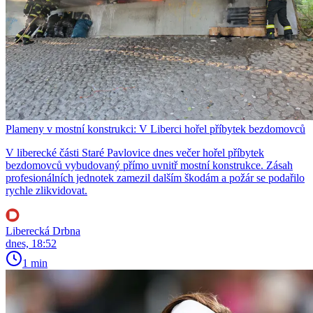
Plameny v mostní konstrukci: V Liberci hořel příbytek bezdomovců
V liberecké části Staré Pavlovice dnes večer hořel příbytek
bezdomovců vybudovaný přímo uvnitř mostní konstrukce. Zásah
profesionálních jednotek zamezil dalším škodám a požár se podařilo
rychle zlikvidovat.
Liberecká Drbna
dnes, 18:52
1 min