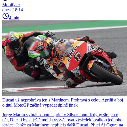
Mobify.cz
dnes, 18:14
4 min
Ducati už neprohrává jen s Martínem. Prohrává s celou Aprilií a boj
o titul MotoGP začíná vypadat úplně jinak
Jorge Martín vyhrál sobotní sprint v Silverstonu. Kdyby šlo jen o
něj, Ducati by si ještě mohla vysvětlovat výsledek kvalitou jednoho
jezdce. Jenže za Martínem nepřijela další Ducati. Přijel Ai Ogura na