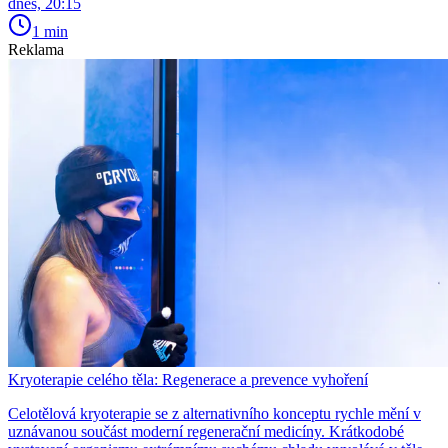
dnes, 20:15
1 min
Reklama
Kryoterapie celého těla: Regenerace a prevence vyhoření
Celotělová kryoterapie se z alternativního konceptu rychle mění v
uznávanou součást moderní regenerační medicíny. Krátkodobé