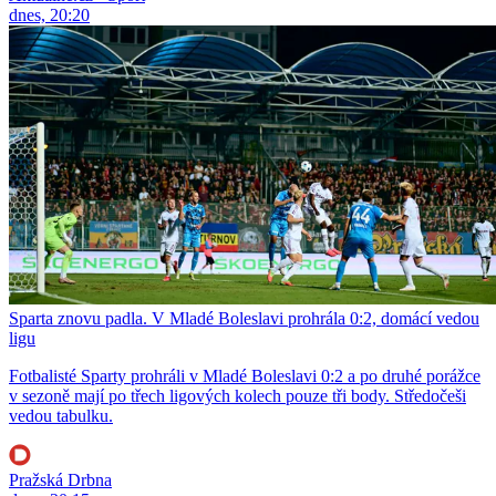
dnes, 20:20
Sparta znovu padla. V Mladé Boleslavi prohrála 0:2, domácí vedou
ligu
Fotbalisté Sparty prohráli v Mladé Boleslavi 0:2 a po druhé porážce
v sezoně mají po třech ligových kolech pouze tři body. Středočeši
vedou tabulku.
Pražská Drbna