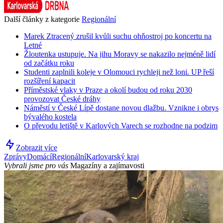
Další články z kategorie
Regionální
Marek Ztracený zrušil kvůli suchu ohňostroj po koncertu na
Letné
Žloutenka ustupuje. Na jihu Moravy se nakazilo nejméně lidí
od začátku roku
Studenti zaplnili koleje v Olomouci rychleji než loni. UP řeší
rozšíření kapacit
Příměstské vlaky v Praze a okolí budou od roku 2030
provozovat České dráhy
Náměstí v České Lípě dostane novou dlažbu. Vznikne i obrys
bývalého kostela
O převodu letiště v Karlových Varech se rozhodne na podzim
Zobrazit více
Zprávy
Domácí
Regionální
Karlovarský kraj
Vybrali jsme pro vás
Magazíny a zajímavosti