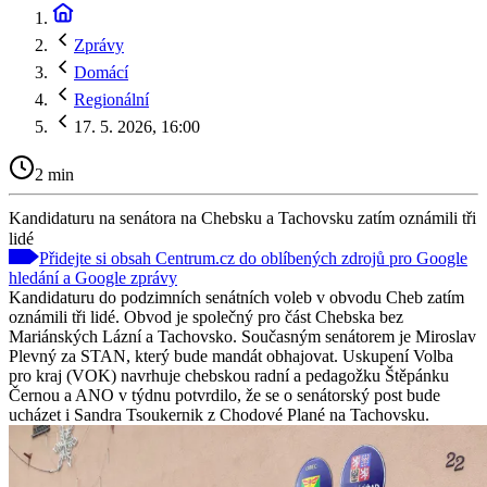
Zprávy
Domácí
Regionální
17. 5. 2026, 16:00
2 min
Kandidaturu na senátora na Chebsku a Tachovsku zatím oznámili tři
lidé
Přidejte si obsah Centrum.cz do oblíbených zdrojů pro Google
hledání a Google zprávy
Kandidaturu do podzimních senátních voleb v obvodu Cheb zatím
oznámili tři lidé. Obvod je společný pro část Chebska bez
Mariánských Lázní a Tachovsko. Současným senátorem je Miroslav
Plevný za STAN, který bude mandát obhajovat. Uskupení Volba
pro kraj (VOK) navrhuje chebskou radní a pedagožku Štěpánku
Černou a ANO v týdnu potvrdilo, že se o senátorský post bude
ucházet i Sandra Tsoukernik z Chodové Plané na Tachovsku.