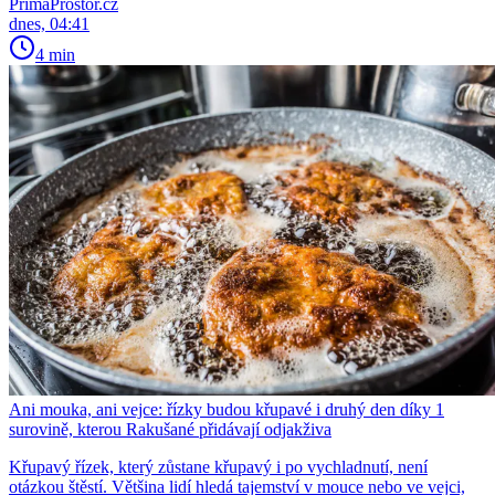
PrimaProstor.cz
dnes, 04:41
4 min
Ani mouka, ani vejce: řízky budou křupavé i druhý den díky 1
surovině, kterou Rakušané přidávají odjakživa
Křupavý řízek, který zůstane křupavý i po vychladnutí, není
otázkou štěstí. Většina lidí hledá tajemství v mouce nebo ve vejci,