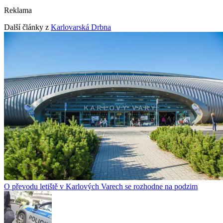
Reklama
Další články z
Karlovarská Drbna
O převodu letiště v Karlových Varech se rozhodne na podzim