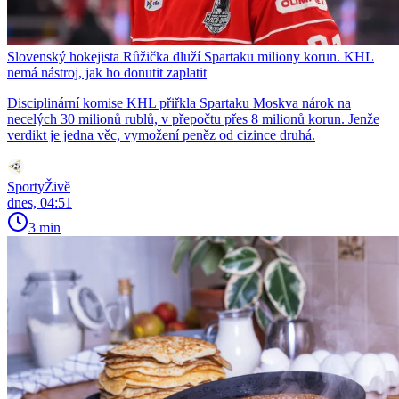
Slovenský hokejista Růžička dluží Spartaku miliony korun. KHL
nemá nástroj, jak ho donutit zaplatit
Disciplinární komise KHL přiřkla Spartaku Moskva nárok na
necelých 30 milionů rublů, v přepočtu přes 8 milionů korun. Jenže
verdikt je jedna věc, vymožení peněz od cizince druhá.
SportyŽivě
dnes, 04:51
3 min