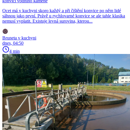
konvici vodního kamene
Ocet má v kuchyni skoro každý a při čištění konvice po něm lidé
sáhnou jako první. Právě u rychlovarné konvice se ale tahle klasika
nemusí vyplatit. Existuje levná surovina, kterou...
Bruneta v kuchyni
dnes, 04:50
4 min