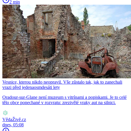
2 min
Vesnice, kterou nikdo neopravil. Vše zůstalo tak, jak to zanechali
vrazi před jedenaosmdesáti lety
Oradour-sur-Glane není muzeum s vitrínami a popiskami. Je to celé
tělo obce ponechané v rozvratu: zrezivělé vraky aut na silnici.
VědaŽivě.cz
dnes, 05:08