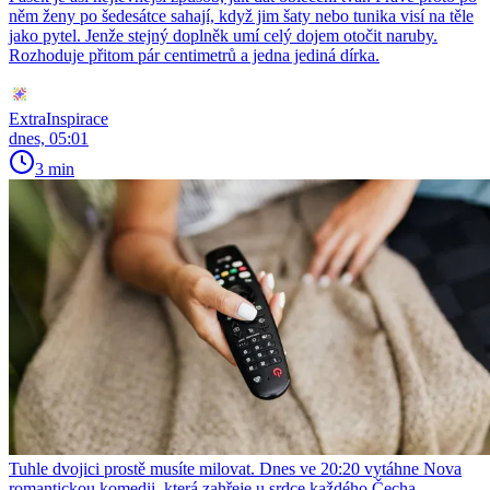
něm ženy po šedesátce sahají, když jim šaty nebo tunika visí na těle
jako pytel. Jenže stejný doplněk umí celý dojem otočit naruby.
Rozhoduje přitom pár centimetrů a jedna jediná dírka.
ExtraInspirace
dnes, 05:01
3 min
Tuhle dvojici prostě musíte milovat. Dnes ve 20:20 vytáhne Nova
romantickou komedii, která zahřeje u srdce každého Čecha