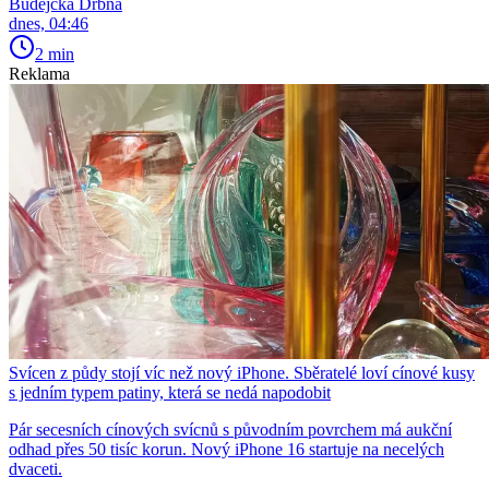
Budějcká Drbna
dnes, 04:46
2 min
Reklama
Svícen z půdy stojí víc než nový iPhone. Sběratelé loví cínové kusy
s jedním typem patiny, která se nedá napodobit
Pár secesních cínových svícnů s původním povrchem má aukční
odhad přes 50 tisíc korun. Nový iPhone 16 startuje na necelých
dvaceti.