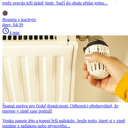
jenže pravda leží úplně jinde. Stačí do obalu přidat jednu...
Bruneta v kuchyni
dnes, 04:39
4 min
Špatná zpráva pro české domácnosti. Odborníci předpovídají, že
energie v zimě zase podraží
Venku panuje léto a topení řeší málokdo. Jenže teplo, které si v zimě
pustíme z radiátoru nebo plynového...