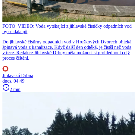
FOTO, VIDEO: Voda vytékající z jihlavské čističky odpadních vod
by se dala pít
Do jihlavské čistírny odpadních vod v Hruškových Dvorech přitéká
špinavá voda z kanalizace. Když další den odtéká, je čistší než voda
v řece. Redakce Jihlavské Drbny měla možnost si prohlédnout celý
proces čištění.
Jihlavská Drbna
dnes, 04:49
2 min