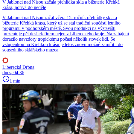
V Jablonci nad Nisou začala přehlídka skla a bižuterie Křehká
krása, potrvá do neděle
V Jablonci nad Nisou začal včera 15. ročník přehlídky skla a
bižuterie Křehká krása, který už se stal tradiční součástí letního
programu v podhorském městě. Svou produkci na výstavišti
prezentuje pět desítek firem nejen z Libereckého kraje. Na zahájení
dorazilo navzdory tropickému počasí několik stovek lidí. Se
vstupenkou na Křehkou krásu je letos znovu možné zamířit i do
sousedního sklářského muzea.
Liberecká Drbna
dnes, 04:36
1 min