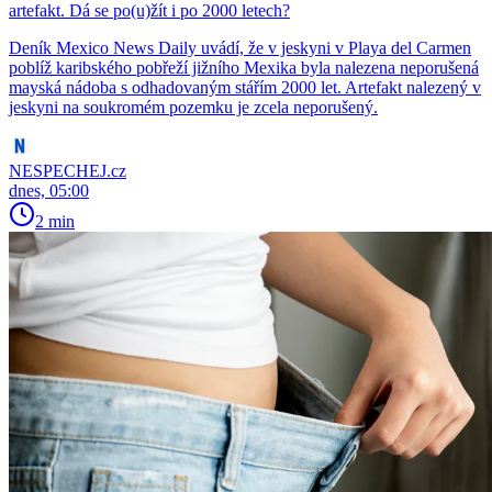
artefakt. Dá se po(u)žít i po 2000 letech?
Deník Mexico News Daily uvádí, že v jeskyni v Playa del Carmen
poblíž karibského pobřeží jižního Mexika byla nalezena neporušená
mayská nádoba s odhadovaným stářím 2000 let. Artefakt nalezený v
jeskyni na soukromém pozemku je zcela neporušený.
NESPECHEJ.cz
dnes, 05:00
2 min