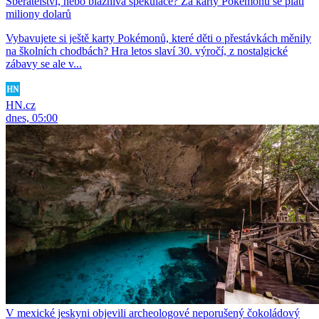
Sběratelství, nebo bláznivá spekulace? Za karty Pokémonů se platí
miliony dolarů
Vybavujete si ještě karty Pokémonů, které děti o přestávkách měnily
na školních chodbách? Hra letos slaví 30. výročí, z nostalgické
zábavy se ale v...
HN.cz
dnes, 05:00
V mexické jeskyni objevili archeologové neporušený čokoládový