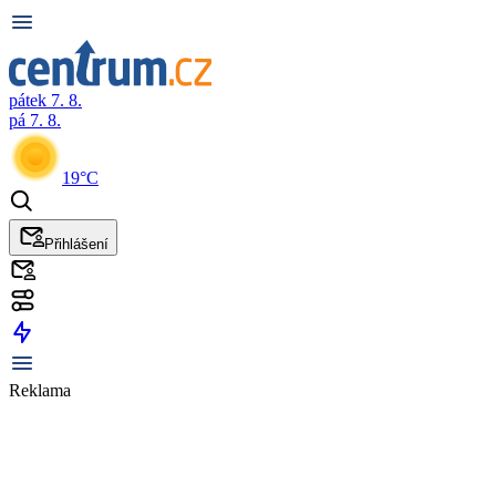
pátek 7. 8.
pá 7. 8.
19°C
Přihlášení
Reklama