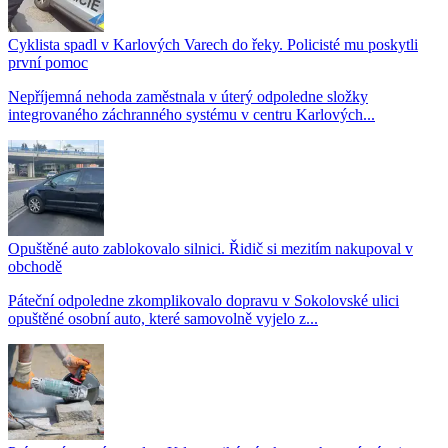
Cyklista spadl v Karlových Varech do řeky. Policisté mu poskytli
první pomoc
Nepříjemná nehoda zaměstnala v úterý odpoledne složky
integrovaného záchranného systému v centru Karlových...
Opuštěné auto zablokovalo silnici. Řidič si mezitím nakupoval v
obchodě
Páteční odpoledne zkomplikovalo dopravu v Sokolovské ulici
opuštěné osobní auto, které samovolně vyjelo z...