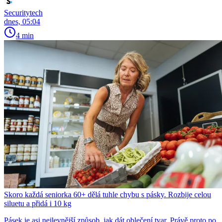
Securitytech
dnes, 05:04
4 min
Skoro každá seniorka 60+ dělá tuhle chybu s pásky. Rozbije celou
siluetu a přidá i 10 kg
Pásek je asi nejlevnější způsob, jak dát oblečení tvar. Právě proto po