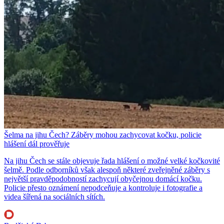
Šelma na jihu Čech? Záběry mohou zachycovat kočku, policie
hlášení dál prověřuje
Na jihu Čech se stále objevuje řada hlášení o možné velké kočkovité
šelmě. Podle odborníků však alespoň některé zveřejněné záběry s
největší pravděpodobností zachycují obyčejnou domácí kočku.
Policie přesto oznámení nepodceňuje a kontroluje i fotografie a
videa šířená na sociálních sítích.