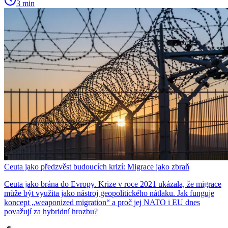
3 min
Ceuta jako předzvěst budoucích krizí: Migrace jako zbraň
Ceuta jako brána do Evropy. Krize v roce 2021 ukázala, že migrace
může být využita jako nástroj geopolitického nátlaku. Jak funguje
koncept „weaponized migration“ a proč jej NATO i EU dnes
považují za hybridní hrozbu?