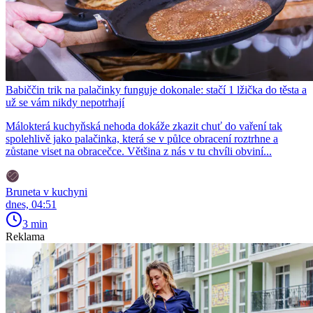
Babiččin trik na palačinky funguje dokonale: stačí 1 lžička do těsta a
už se vám nikdy nepotrhají
Málokterá kuchyňská nehoda dokáže zkazit chuť do vaření tak
spolehlivě jako palačinka, která se v půlce obracení roztrhne a
zůstane viset na obracečce. Většina z nás v tu chvíli obviní...
Bruneta v kuchyni
dnes, 04:51
3 min
Reklama