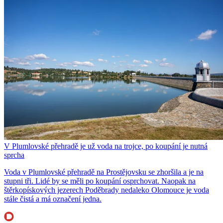
V Plumlovské přehradě je už voda na trojce, po koupání je nutná
sprcha
Voda v Plumlovské přehradě na Prostějovsku se zhoršila a je na
stupni tři. Lidé by se měli po koupání osprchovat. Naopak na
štěrkopískových jezerech Poděbrady nedaleko Olomouce je voda
stále čistá a má označení jedna.