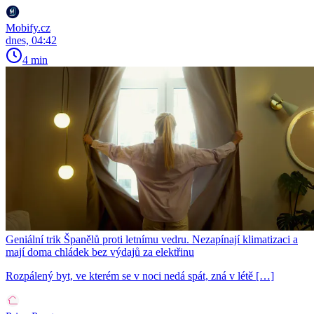
Mobify.cz
dnes, 04:42
4 min
Geniální trik Španělů proti letnímu vedru. Nezapínají klimatizaci a
mají doma chládek bez výdajů za elektřinu
Rozpálený byt, ve kterém se v noci nedá spát, zná v létě […]