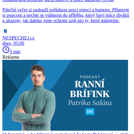
Páteční večer si zaslouží pořádnou porci emocí a humoru. Připravte
si popcorn a nechte se vtáhnout do příběhu, který baví tisíce diváků
a ukazuje, jak daleko jsme ochotni zajít pro ty, které milujeme.
NESPECHEJ.cz
dnes, 05:00
3 min
Reklama