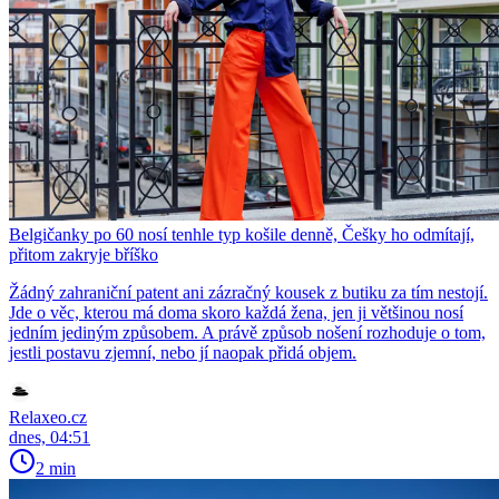
Belgičanky po 60 nosí tenhle typ košile denně, Češky ho odmítají,
přitom zakryje bříško
Žádný zahraniční patent ani zázračný kousek z butiku za tím nestojí.
Jde o věc, kterou má doma skoro každá žena, jen ji většinou nosí
jedním jediným způsobem. A právě způsob nošení rozhoduje o tom,
jestli postavu zjemní, nebo jí naopak přidá objem.
Relaxeo.cz
dnes, 04:51
2 min