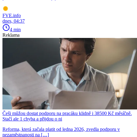
FVE.info
dnes, 04:37
4 min
Reklama
Češi můžou dostat podporu na pracáku klidně i 38500 Kč měsíčně.
Stačí ale 1 chyba a přijdou o ni
Reforma, která začala platit od ledna 2026, zvedla podporu v
nezaměstnanosti na […]