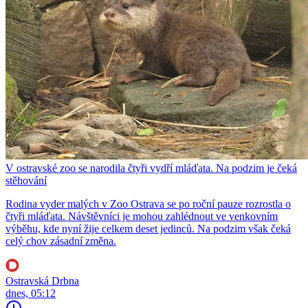
V ostravské zoo se narodila čtyři vydří mláďata. Na podzim je čeká
stěhování
Rodina vyder malých v Zoo Ostrava se po roční pauze rozrostla o
čtyři mláďata. Návštěvníci je mohou zahlédnout ve venkovním
výběhu, kde nyní žije celkem deset jedinců. Na podzim však čeká
celý chov zásadní změna.
Ostravská Drbna
dnes, 05:12