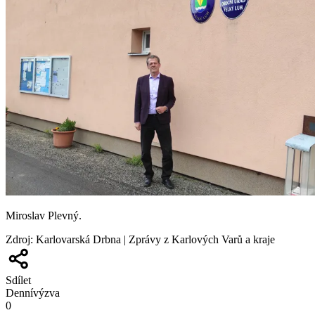
Miroslav Plevný.
Zdroj
:
Karlovarská Drbna | Zprávy z Karlových Varů a kraje
Sdílet
Denní
výzva
0