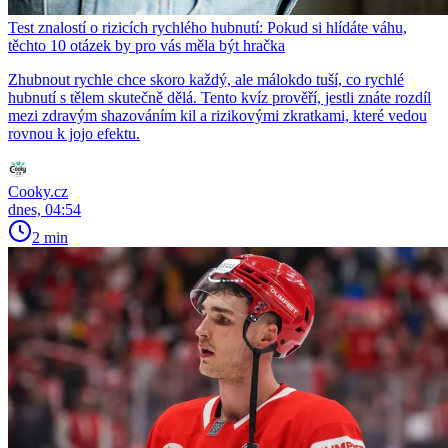
Test znalostí o rizicích rychlého hubnutí: Pokud si hlídáte váhu,
těchto 10 otázek by pro vás měla být hračka
Zhubnout rychle chce skoro každý, ale málokdo tuší, co rychlé
hubnutí s tělem skutečně dělá. Tento kvíz prověří, jestli znáte rozdíl
mezi zdravým shazováním kil a rizikovými zkratkami, které vedou
rovnou k jojo efektu.
Cooky.cz
dnes, 04:54
2 min