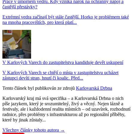
Práce v úmorném vedru. Kdy vzniká nárok na ochranný nápoj a
častější přestávky?
Extrémní vedra začínají být stále častější. Horko je problémem také
na mnoha pracovištích, pro která platí...
V Karlových Varech do zastupitelstva kandiduje devět uskupení
V Karlových Varech se chtějí o místa v zastupitelstvu ucházet
zástupci devíti stran, hnutí či koalic. Před...
Tento článek byl publikován ze zdrojů
Karlovarská Drbna
Karlovarský kraj má svá specifika – a Karlovarská Drbna o nich
píše jazykem, který je srozumitelný, živý a věcný. Nejen lázně a
festivaly, ale i každodenní realita místních – od uzavírek, rozhodnutí
radnice, přes problémy s infrastrukturou až po regionální příběhy,
které by jinak zůstaly...
Všechny články tohoto autora →