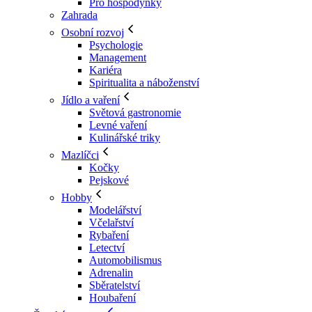
Pro hospodyňky
Zahrada
Osobní rozvoj
Psychologie
Management
Kariéra
Spiritualita a náboženství
Jídlo a vaření
Světová gastronomie
Levné vaření
Kulinářské triky
Mazlíčci
Kočky
Pejskové
Hobby
Modelářství
Včelařství
Rybaření
Letectví
Automobilismus
Adrenalin
Sběratelství
Houbaření