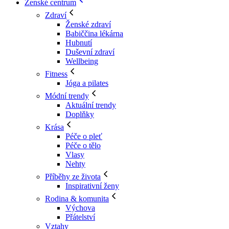
Ženské centrum
Zdraví
Ženské zdraví
Babiččina lékárna
Hubnutí
Duševní zdraví
Wellbeing
Fitness
Jóga a pilates
Módní trendy
Aktuální trendy
Doplňky
Krása
Péče o pleť
Péče o tělo
Vlasy
Nehty
Příběhy ze života
Inspirativní ženy
Rodina & komunita
Výchova
Přátelství
Vztahy