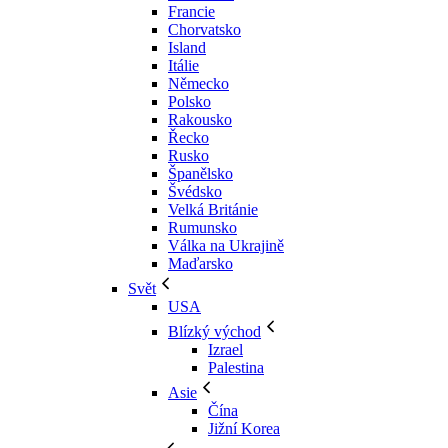
Francie
Chorvatsko
Island
Itálie
Německo
Polsko
Rakousko
Řecko
Rusko
Španělsko
Švédsko
Velká Británie
Rumunsko
Válka na Ukrajině
Maďarsko
Svět
USA
Blízký východ
Izrael
Palestina
Asie
Čína
Jižní Korea