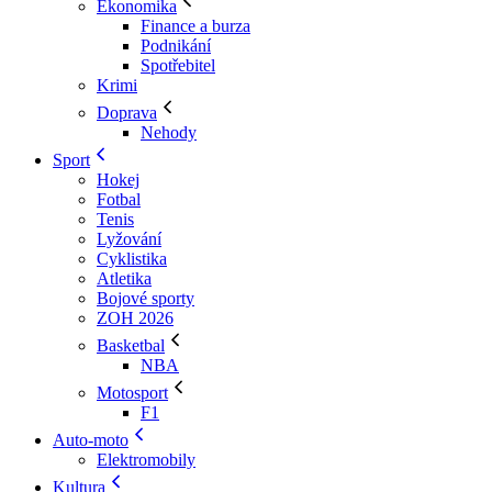
Ekonomika
Finance a burza
Podnikání
Spotřebitel
Krimi
Doprava
Nehody
Sport
Hokej
Fotbal
Tenis
Lyžování
Cyklistika
Atletika
Bojové sporty
ZOH 2026
Basketbal
NBA
Motosport
F1
Auto-moto
Elektromobily
Kultura