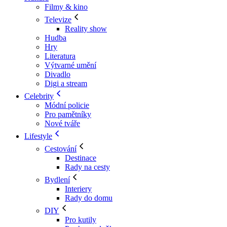
Filmy & kino
Televize
Reality show
Hudba
Hry
Literatura
Výtvarné umění
Divadlo
Digi a stream
Celebrity
Módní policie
Pro pamětníky
Nové tváře
Lifestyle
Cestování
Destinace
Rady na cesty
Bydlení
Interiery
Rady do domu
DIY
Pro kutily