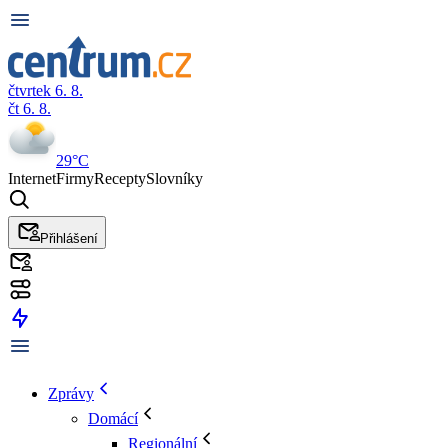
čtvrtek 6. 8.
čt 6. 8.
29°C
Internet
Firmy
Recepty
Slovníky
Přihlášení
Zprávy
Domácí
Regionální