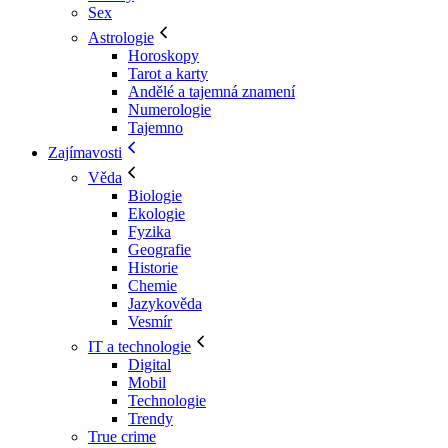
Sex
Astrologie
Horoskopy
Tarot a karty
Andělé a tajemná znamení
Numerologie
Tajemno
Zajímavosti
Věda
Biologie
Ekologie
Fyzika
Geografie
Historie
Chemie
Jazykověda
Vesmír
IT a technologie
Digital
Mobil
Technologie
Trendy
True crime