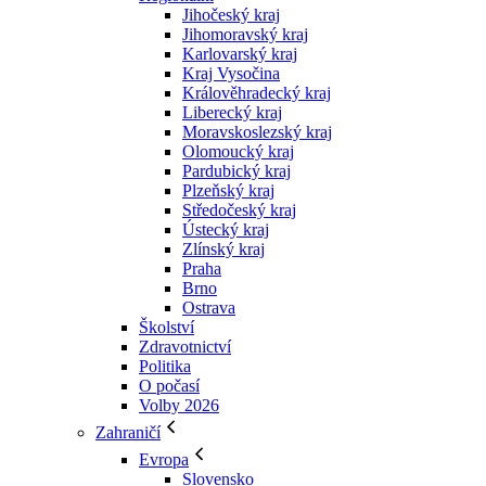
Jihočeský kraj
Jihomoravský kraj
Karlovarský kraj
Kraj Vysočina
Králověhradecký kraj
Liberecký kraj
Moravskoslezský kraj
Olomoucký kraj
Pardubický kraj
Plzeňský kraj
Středočeský kraj
Ústecký kraj
Zlínský kraj
Praha
Brno
Ostrava
Školství
Zdravotnictví
Politika
O počasí
Volby 2026
Zahraničí
Evropa
Slovensko