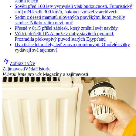
sedmi letech
Sověti před 100 lety vymysleli vlak budoucnosti. Futuristický
stroj měl jezdit 300 km/h, nakonec zmizel v archivech
Sedm z deseti mamutů ulovených pravěkými lidmi tvořily
samice. Nikdo zatím neví proč
Přesně v 8:15 přišel záblesk, který změnil svět navždy
Vědci přečetli DNA muže z doby stavitelů pyramid.
Prozradila překvapivý původ starých Egypťanů
Dva tisíce let mlčely, teď znovu promlouvají. Ohořelé svitky
vydávají svá tajemství
Zobrazit více
Zajímavosti
Věda
Historie
Vybrali jsme pro vás
Magazíny a zajímavosti