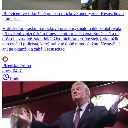
Při cvičení ve fitku ženě prasklo mozkové aneuryzma. Resuscitoval
ji policista
V důsledku prasknutí mozkového aneuryzmatu náhle zkolabovala
při cvičení v plzeňském fitness centru mladá žena. Současně u ní
došlo i k zástavě základních životních funkcí. Ve stejný okamžik
tam cvičil i policista, který byl v té době mimo službu. Nezaváhal
ani na okamžik a zahájil resuscitaci.
Plzeňská Drbna
dnes, 04:31
1 min