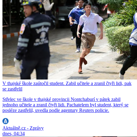
V thajské škole zaútočil student. Zabil učitele a zranil čtyři lidi, pak
se zastřelil
Střelec ve škole v thajské provincii Nontchaburí v pátek zabil
jednoho učitele a zranil čtyři lidi. Pachatelem byl student, který se
posléze zastřelil, uvedla podle agentury Reuters policie.
Aktuálně.cz - Zprávy
dnes, 04:34