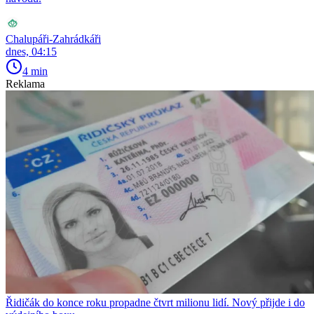
Chalupáři-Zahrádkáři
dnes, 04:15
4 min
Reklama
Řidičák do konce roku propadne čtvrt milionu lidí. Nový přijde i do