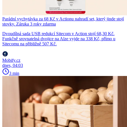
Parádní vychytávka za 68 Kč v Actionu nahradí set, který jinde stojí
stovky. Záruka 3 roky zdarma
Dvoudílná sada USB redukcí Sitecom v Action stojí 68,30 Kč.
Funkčně srovnatelná dvojice na Alze vyjde na 338 Kč, přímo u
Sitecomu na přibližně 507 Kč.
Mobify.cz
dnes, 04:03
3 min