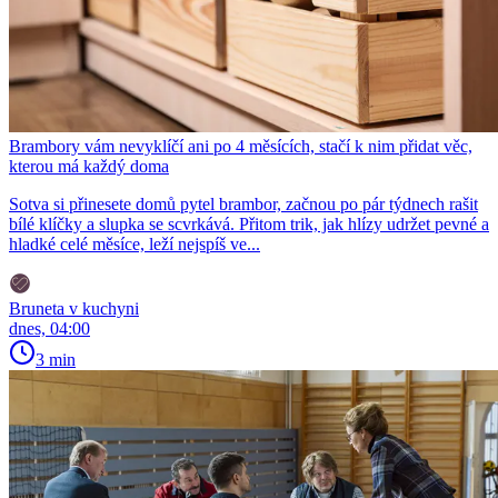
Brambory vám nevyklíčí ani po 4 měsících, stačí k nim přidat věc,
kterou má každý doma
Sotva si přinesete domů pytel brambor, začnou po pár týdnech rašit
bílé klíčky a slupka se scvrkává. Přitom trik, jak hlízy udržet pevné a
hladké celé měsíce, leží nejspíš ve...
Bruneta v kuchyni
dnes, 04:00
3 min