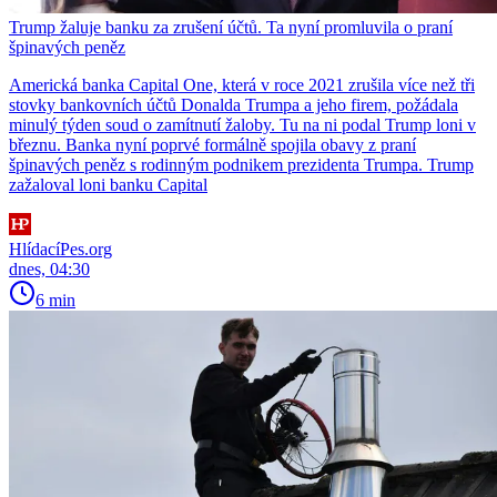
Trump žaluje banku za zrušení účtů. Ta nyní promluvila o praní
špinavých peněz
Americká banka Capital One, která v roce 2021 zrušila více než tři
stovky bankovních účtů Donalda Trumpa a jeho firem, požádala
minulý týden soud o zamítnutí žaloby. Tu na ni podal Trump loni v
březnu. Banka nyní poprvé formálně spojila obavy z praní
špinavých peněz s rodinným podnikem prezidenta Trumpa. Trump
zažaloval loni banku Capital
HlídacíPes.org
dnes, 04:30
6 min