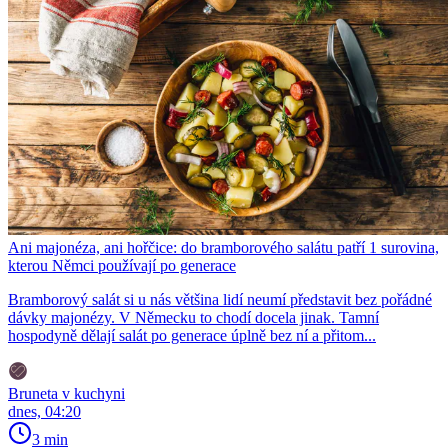
Ani majonéza, ani hořčice: do bramborového salátu patří 1 surovina,
kterou Němci používají po generace
Bramborový salát si u nás většina lidí neumí představit bez pořádné
dávky majonézy. V Německu to chodí docela jinak. Tamní
hospodyně dělají salát po generace úplně bez ní a přitom...
Bruneta v kuchyni
dnes, 04:20
3 min