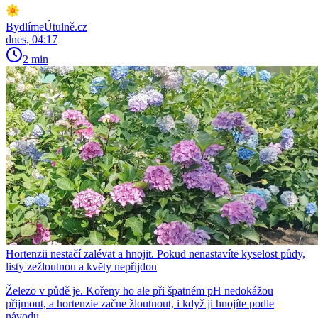
BydlímeÚtulně.cz
dnes, 04:17
2 min
Hortenzii nestačí zalévat a hnojit. Pokud nenastavíte kyselost půdy,
listy zežloutnou a květy nepřijdou
Železo v půdě je. Kořeny ho ale při špatném pH nedokážou
přijmout, a hortenzie začne žloutnout, i když ji hnojíte podle
návodu.