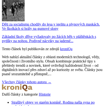
Děti za socialismu chodily do lesa v igelitu a plynových maskách.
Ve školkách si hrály na gumové slony
Základní školy dříve vyžadovaly po žácích běh v pláštěnkách s
pytlíky na nohou. Podivné nácviky na jaderné...
Tento článek byl publikován ze zdrojů
kroniQa
Web nabízí aktuální články z oblasti moderních technologií, vědy,
společnosti i životního stylu. Obsah kombinuje praktické tipy s
přehledy trendů a novinek, které ovlivňují každodenní život – od
digitálních inovací přes zdraví až po kuriozity ze světa. Články jsou
psané srozumitelně a přístupně,...
Všechny články tohoto autora →
Další články z kategorie
Historie
Strašlivý objev ve starém komíně. Rodina našla syna po