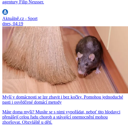
agentury Filip Neusser.
Aktuálně.cz - Sport
dnes, 04:19
Myší v domácnosti se lze zbavit i bez kočky. Pomohou jednoduché
pasti i osvědčené domácí metody
Máte doma myši? Musíte se s nimi vypořádat, neboť tito hlodavci
přenášejí celou řadu chorob a stávající onemocnění mohou
zhoršovat. Obzvláště u dětí.