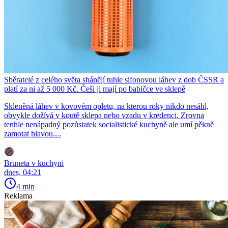
Sběratelé z celého světa shánějí tuhle sifonovou láhev z dob ČSSR a
platí za ni až 5 000 Kč. Češi ji mají po babičce ve sklepě
Skleněná láhev v kovovém opletu, na kterou roky nikdo nesáhl,
obvykle dožívá v koutě sklepa nebo vzadu v kredenci. Zrovna
tenhle nenápadný pozůstatek socialistické kuchyně ale umí pěkně
zamotat hlavou....
Bruneta v kuchyni
dnes, 04:21
4 min
Reklama