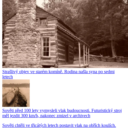
Strašlivý objev ve starém komíně. Rodina našla syna po sedmi
letech
Sověti před 100 lety vymysleli vlak budoucnosti. Futuristický stroj
měl jezdit 300 km/h, nakonec zmizel v archivech
Sověti chtěli ve třicátých letech postavit vlak na obřích koulích.