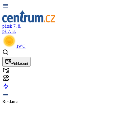
pátek 7. 8.
pá 7. 8.
19°C
Přihlášení
Reklama