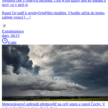
Nejhorší čaje z českých obchodů. Češi je pijí každý den ke snídaní a
neví, co v nich je
Ranní čaj patří k nejobyčejnějším rituálům. Vhodíte sáček do hrnku,
zalijete vroucí […]
ExtraInspirace
dnes, 04:15
4 min
Meteorologové upřesnili předpověď na celý srpen a varují Čechy. V