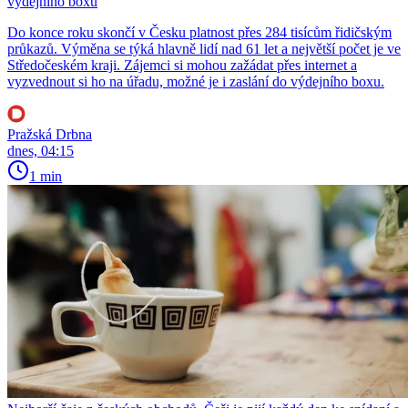
výdejního boxu
Do konce roku skončí v Česku platnost přes 284 tisícům řidičským
průkazů. Výměna se týká hlavně lidí nad 61 let a největší počet je ve
Středočeském kraji. Zájemci si mohou zažádat přes internet a
vyzvednout si ho na úřadu, možné je i zaslání do výdejního boxu.
Pražská Drbna
dnes, 04:15
1 min