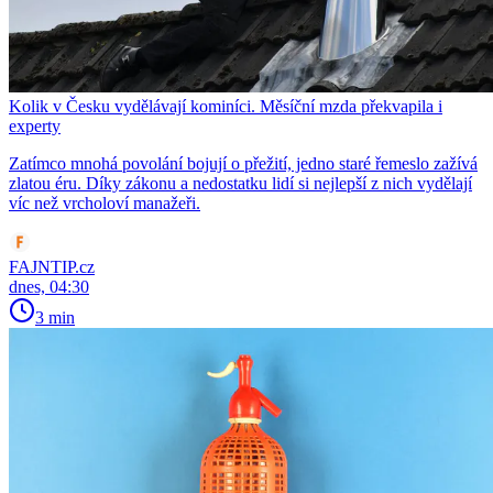
Kolik v Česku vydělávají kominíci. Měsíční mzda překvapila i
experty
Zatímco mnohá povolání bojují o přežití, jedno staré řemeslo zažívá
zlatou éru. Díky zákonu a nedostatku lidí si nejlepší z nich vydělají
víc než vrcholoví manažeři.
FAJNTIP.cz
dnes, 04:30
3 min