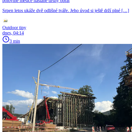
polovině měsíce nastane drsný obrat
Srpen letos ukáže dvě odlišné tváře. Jeho úvod si ještě drží plné […]
Outdoor tipy
dnes, 04:14
3 min