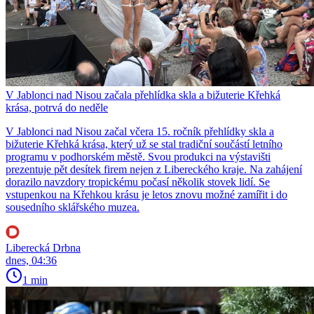
V Jablonci nad Nisou začala přehlídka skla a bižuterie Křehká
krása, potrvá do neděle
V Jablonci nad Nisou začal včera 15. ročník přehlídky skla a
bižuterie Křehká krása, který už se stal tradiční součástí letního
programu v podhorském městě. Svou produkci na výstavišti
prezentuje pět desítek firem nejen z Libereckého kraje. Na zahájení
dorazilo navzdory tropickému počasí několik stovek lidí. Se
vstupenkou na Křehkou krásu je letos znovu možné zamířit i do
sousedního sklářského muzea.
Liberecká Drbna
dnes, 04:36
1 min