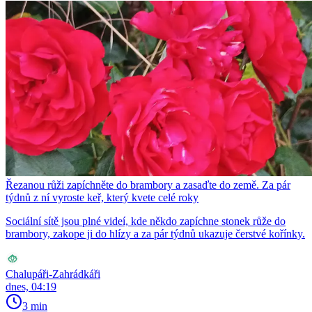
Řezanou růži zapíchněte do brambory a zasaďte do země. Za pár
týdnů z ní vyroste keř, který kvete celé roky
Sociální sítě jsou plné videí, kde někdo zapíchne stonek růže do
brambory, zakope ji do hlízy a za pár týdnů ukazuje čerstvé kořínky.
Chalupáři-Zahrádkáři
dnes, 04:19
3 min