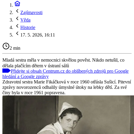
Zajímavosti
Věda
Historie
17. 5. 2026, 16:11
2 min
Mladá sestra měla v nemocnici skvělou pověst. Nikdo netušil, co
dělala plačícím dětem v ústraní sálů
Přidejte si obsah Centrum.cz do oblíbených zdrojů pro Google
hledání a Google zprávy
Zdravotní sestra Marie Fikáčková v roce 1960 otřásla Sušicí. Pitevní
zprávy novorozenců odhalily úmyslné útoky na lebky dětí. Za své
činy byla v roce 1961 popravena.