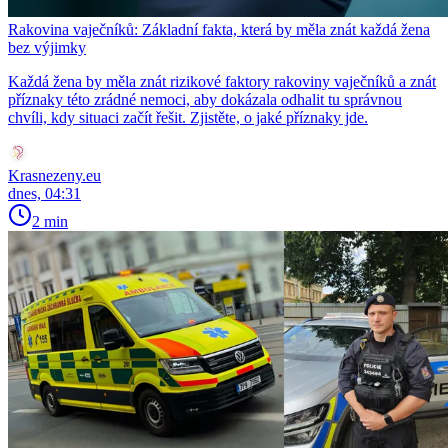
Rakovina vaječníků: Základní fakta, která by měla znát každá žena
bez výjimky
Každá žena by měla znát rizikové faktory rakoviny vaječníků a znát
příznaky této zrádné nemoci, aby dokázala odhalit tu správnou
chvíli, kdy situaci začít řešit. Zjistěte, o jaké příznaky jde.
Krasnezeny.eu
dnes, 04:31
2 min