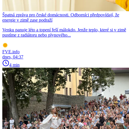
Špatná zpráva pro české domácnosti. Odborníci předpovídají, že
energie v zimě zase podraží
Venku panuje léto a topení řeší málokdo. Jenže teplo, které si v zimě
pustíme z radiátoru nebo plynového...
FVE.info
dnes, 04:37
4 min