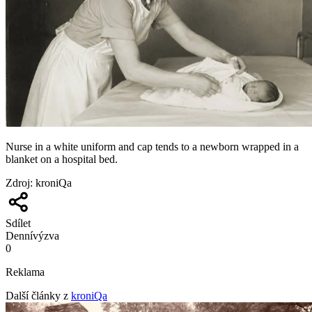
Nurse in a white uniform and cap tends to a newborn wrapped in a
blanket on a hospital bed.
Zdroj
:
kroniQa
Sdílet
Denní
výzva
0
Reklama
Další články z
kroniQa