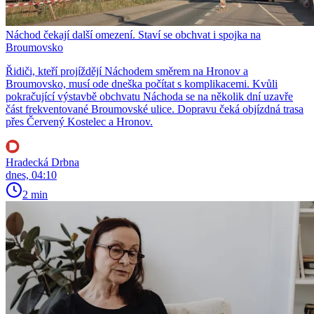
Náchod čekají další omezení. Staví se obchvat i spojka na
Broumovsko
Řidiči, kteří projíždějí Náchodem směrem na Hronov a
Broumovsko, musí ode dneška počítat s komplikacemi. Kvůli
pokračující výstavbě obchvatu Náchoda se na několik dní uzavře
část frekventované Broumovské ulice. Dopravu čeká objízdná trasa
přes Červený Kostelec a Hronov.
Hradecká Drbna
dnes, 04:10
2 min