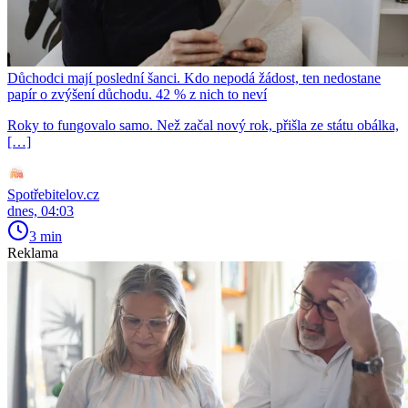
Důchodci mají poslední šanci. Kdo nepodá žádost, ten nedostane
papír o zvýšení důchodu. 42 % z nich to neví
Roky to fungovalo samo. Než začal nový rok, přišla ze státu obálka,
[…]
Spotřebitelov.cz
dnes, 04:03
3 min
Reklama