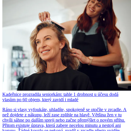
Kadeřnice prozradila seniorkám: tahle 1 drobnost u účesu dodá
vlasům po 60 objem, který zavidí i mladé
Ráno si vlasy vyfoukáte, uhladíte, spokojeně se otočíte v zrcadle. A
než dojdete z nákupu, leží zase zplihle na hlavě. Většina žen v tu
chvíli sáhne po dalším spreji nebo začne přemýšlet o novém střihu.
Přitom existuje úprava, která zabere necelou minutu a nestojí ani
korunu. Žádné kouzlo se nekoná, rozdíl v zrcadle přesto uvidíte