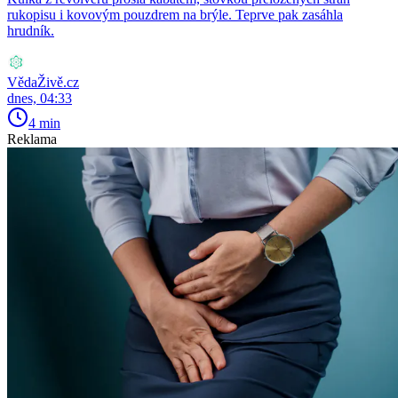
rukopisu i kovovým pouzdrem na brýle. Teprve pak zasáhla
hrudník.
VědaŽivě.cz
dnes, 04:33
4 min
Reklama