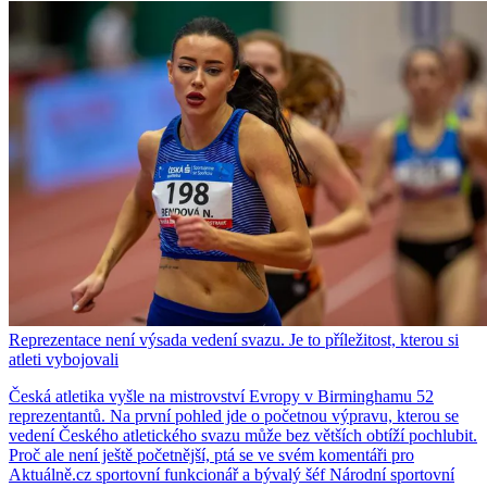
Reprezentace není výsada vedení svazu. Je to příležitost, kterou si
atleti vybojovali
Česká atletika vyšle na mistrovství Evropy v Birminghamu 52
reprezentantů. Na první pohled jde o početnou výpravu, kterou se
vedení Českého atletického svazu může bez větších obtíží pochlubit.
Proč ale není ještě početnější, ptá se ve svém komentáři pro
Aktuálně.cz sportovní funkcionář a bývalý šéf Národní sportovní