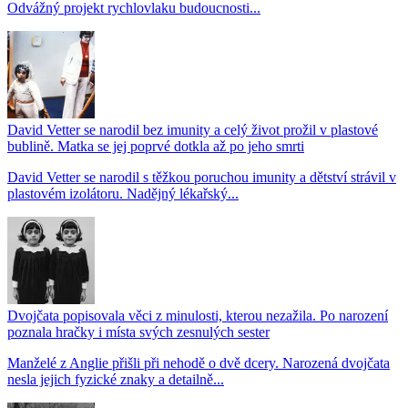
Odvážný projekt rychlovlaku budoucnosti...
David Vetter se narodil bez imunity a celý život prožil v plastové
bublině. Matka se jej poprvé dotkla až po jeho smrti
David Vetter se narodil s těžkou poruchou imunity a dětství strávil v
plastovém izolátoru. Nadějný lékařský...
Dvojčata popisovala věci z minulosti, kterou nezažila. Po narození
poznala hračky i místa svých zesnulých sester
Manželé z Anglie přišli při nehodě o dvě dcery. Narozená dvojčata
nesla jejich fyzické znaky a detailně...