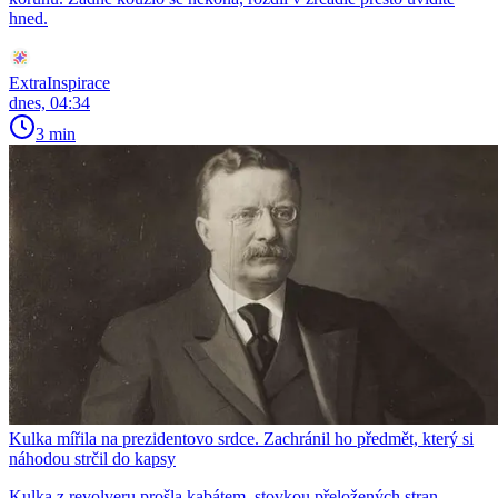
hned.
ExtraInspirace
dnes, 04:34
3 min
Kulka mířila na prezidentovo srdce. Zachránil ho předmět, který si
náhodou strčil do kapsy
Kulka z revolveru prošla kabátem, stovkou přeložených stran