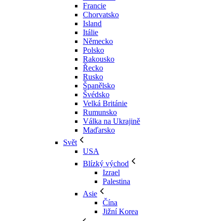
Francie
Chorvatsko
Island
Itálie
Německo
Polsko
Rakousko
Řecko
Rusko
Španělsko
Švédsko
Velká Británie
Rumunsko
Válka na Ukrajině
Maďarsko
Svět
USA
Blízký východ
Izrael
Palestina
Asie
Čína
Jižní Korea