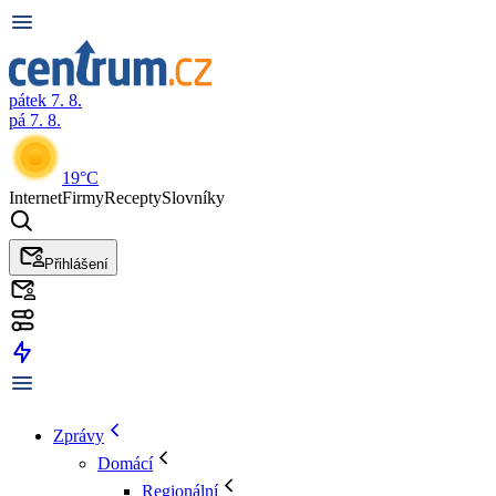
pátek 7. 8.
pá 7. 8.
19°C
Internet
Firmy
Recepty
Slovníky
Přihlášení
Zprávy
Domácí
Regionální