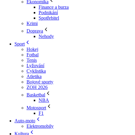
Ekonomika
Finance a burza
Podnikání
Spotřebitel
Krimi
Doprava
Nehody
Sport
Hokej
Fotbal
Tenis
Lyžování
Cyklistika
Atletika
Bojové sporty
ZOH 2026
Basketbal
NBA
Motosport
F1
Auto-moto
Elektromobily
Kultura