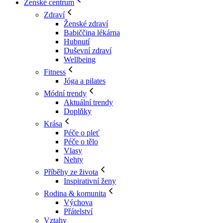
Ženské centrum
Zdraví
Ženské zdraví
Babiččina lékárna
Hubnutí
Duševní zdraví
Wellbeing
Fitness
Jóga a pilates
Módní trendy
Aktuální trendy
Doplňky
Krása
Péče o pleť
Péče o tělo
Vlasy
Nehty
Příběhy ze života
Inspirativní ženy
Rodina & komunita
Výchova
Přátelství
Vztahy