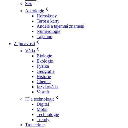
Sex
Astrologie
Horoskopy
Tarot a karty
Andělé a tajemná znamení
Numerologie
Tajemno
Zajímavosti
Věda
Biologie
Ekologie
Fyzika
Geografie
Historie
Chemie
Jazykověda
Vesmír
IT a technologie
Digital
Mobil
Technologie
Trendy
True crime