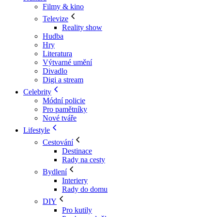
Filmy & kino
Televize
Reality show
Hudba
Hry
Literatura
Výtvarné umění
Divadlo
Digi a stream
Celebrity
Módní policie
Pro pamětníky
Nové tváře
Lifestyle
Cestování
Destinace
Rady na cesty
Bydlení
Interiery
Rady do domu
DIY
Pro kutily