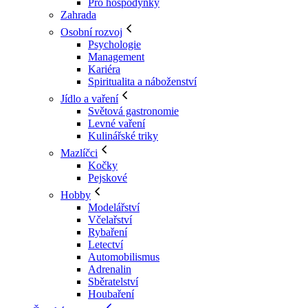
Pro hospodyňky
Zahrada
Osobní rozvoj
Psychologie
Management
Kariéra
Spiritualita a náboženství
Jídlo a vaření
Světová gastronomie
Levné vaření
Kulinářské triky
Mazlíčci
Kočky
Pejskové
Hobby
Modelářství
Včelařství
Rybaření
Letectví
Automobilismus
Adrenalin
Sběratelství
Houbaření