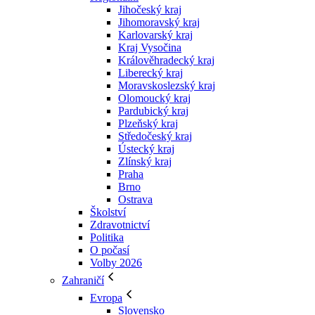
Jihočeský kraj
Jihomoravský kraj
Karlovarský kraj
Kraj Vysočina
Králověhradecký kraj
Liberecký kraj
Moravskoslezský kraj
Olomoucký kraj
Pardubický kraj
Plzeňský kraj
Středočeský kraj
Ústecký kraj
Zlínský kraj
Praha
Brno
Ostrava
Školství
Zdravotnictví
Politika
O počasí
Volby 2026
Zahraničí
Evropa
Slovensko