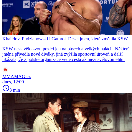
Khalidov, Pudzianowski i Gamrot. Deset jmen, která změnila KSW
KSW nestavělo svou pozici jen na pásech a velkých halách. Některá
jména přivedla nové diváky, jiná zvýšila sportovní úroveň a další
ukázala, že z polské organizace vede cesta až mezi světovou elitu.
MMAMAG.cz
dnes, 12:09
3 min