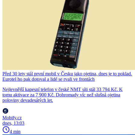
Před 30 lety stál první mobil v Česku jako ojetina, dnes je to poklad.
Eurotel ho pak dotoval a lidé se rvali ve frontách
Nejlevnější kapesní telefon v české NMT síti stál 33 794 Kč. K
tomu aktivace za 7 900 Kč. Dohromady víc než slušná ojetina
poloviny devadesátých let.
Mobify.cz
dnes, 13:03
4 min