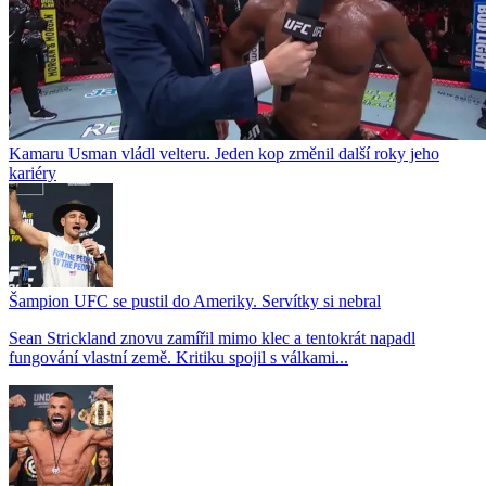
Kamaru Usman vládl velteru. Jeden kop změnil další roky jeho
kariéry
Šampion UFC se pustil do Ameriky. Servítky si nebral
Sean Strickland znovu zamířil mimo klec a tentokrát napadl
fungování vlastní země. Kritiku spojil s válkami...