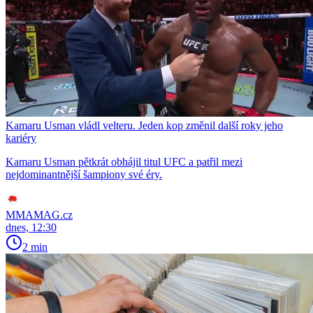
Kamaru Usman vládl velteru. Jeden kop změnil další roky jeho
kariéry
Kamaru Usman pětkrát obhájil titul UFC a patřil mezi
nejdominantnější šampiony své éry.
MMAMAG.cz
dnes, 12:30
2 min