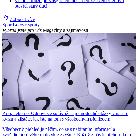
Vémola může po Vosgrönem dostat Pütze. Němec znovu
otevřel starý duel
Zobrazit více
Sport
Bojové sporty
Vybrali jsme pro vás
Magazíny a zajímavosti
Ano, nebo ne: Odpovězte správně na jednoduché otázky v našem
kvízu a zjistěte, jak jste na tom s všeobecným přehledem
Všeobecný přehled je něčím, co se s nabíráním informací a
zvyšujícím se věkem obvykle zvyšuje. Každý z nás je přeborníkem