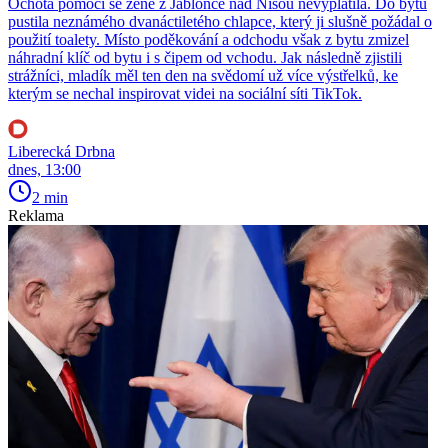
Ochota pomoci se ženě z Jablonce nad Nisou nevyplatila. Do bytu
pustila neznámého dvanáctiletého chlapce, který ji slušně požádal o
použití toalety. Místo poděkování a odchodu však z bytu zmizel
náhradní klíč od bytu i s čipem od vchodu. Jak následně zjistili
strážníci, mladík měl ten den na svědomí už více výstřelků, ke
kterým se nechal inspirovat videi na sociální síti TikTok.
Liberecká Drbna
dnes, 13:00
2 min
Reklama