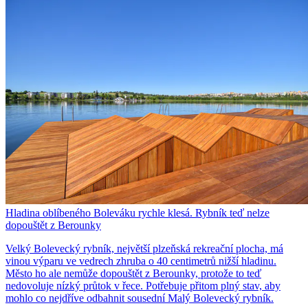
Hladina oblíbeného Boleváku rychle klesá. Rybník teď nelze
dopouštět z Berounky
Velký Bolevecký rybník, největší plzeňská rekreační plocha, má
vinou výparu ve vedrech zhruba o 40 centimetrů nižší hladinu.
Město ho ale nemůže dopouštět z Berounky, protože to teď
nedovoluje nízký průtok v řece. Potřebuje přitom plný stav, aby
mohlo co nejdříve odbahnit sousední Malý Bolevecký rybník.