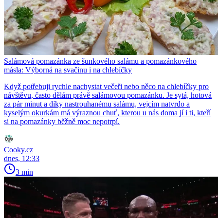
Salámová pomazánka ze šunkového salámu a pomazánkového
másla: Výborná na svačinu i na chlebíčky
Když potřebuji rychle nachystat večeři nebo něco na chlebíčky pro
návštěvu, často dělám právě salámovou pomazánku. Je sytá, hotová
za pár minut a díky nastrouhanému salámu, vejcím natvrdo a
kyselým okurkám má výraznou chuť, kterou u nás doma jí i ti, kteří
si na pomazánky běžně moc nepotrpí.
Cooky.cz
dnes, 12:33
3 min