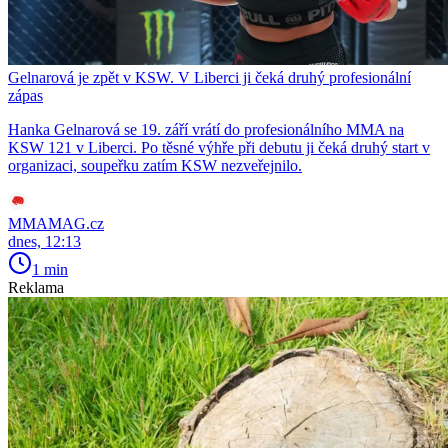
Gelnarová je zpět v KSW. V Liberci ji čeká druhý profesionální
zápas
Hanka Gelnarová se 19. září vrátí do profesionálního MMA na
KSW 121 v Liberci. Po těsné výhře při debutu ji čeká druhý start v
organizaci, soupeřku zatím KSW nezveřejnilo.
MMAMAG.cz
dnes, 12:13
1 min
Reklama