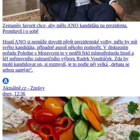
Zemanův favorit chce, aby mělo ANO kandidáta na prezidenta.
Promluvil i o sobě
Hnutí ANO si nemůže dovolit přejít prezidentské volby, mělo by mít
svého kandidáta, případně aspoň někoho podpořit. V diskusním
pořadu Poledne s Moravcem to v neděli řekl místopředseda hnutí a
šéf sněmovního zahraničního výboru Radek Vondráček. Zda by
mohl kandidovat on, si rozmyslí, je to podle něj velká „debata se
sebou samým“.
Aktuálně.cz - Zprávy
dnes, 12:36