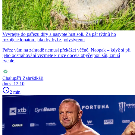
Vyvrtejte do pařezu díry a nasypte hrst soli. Za pár týdnů ho
rozbijete lopatou, jako by byl z polystyrenu
Pařez vám na zahradě nemusí překážet věčně. Naopak – když si při
jeho odstraňování vezmete k ruce docela obyčejnou sůl, zmizí
rychle.
Chalupáři-Zahrádkáři
dnes, 12:10
2 min