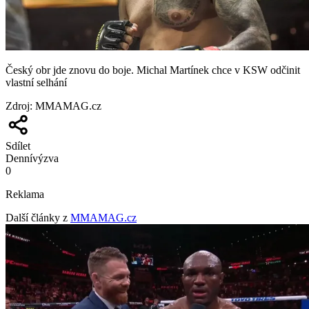
Český obr jde znovu do boje. Michal Martínek chce v KSW odčinit
vlastní selhání
Zdroj
:
MMAMAG.cz
Sdílet
Denní
výzva
0
Reklama
Další články z
MMAMAG.cz