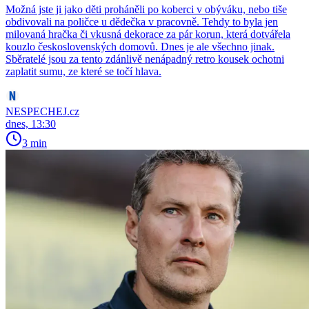
Možná jste ji jako děti proháněli po koberci v obýváku, nebo tiše
obdivovali na poličce u dědečka v pracovně. Tehdy to byla jen
milovaná hračka či vkusná dekorace za pár korun, která dotvářela
kouzlo československých domovů. Dnes je ale všechno jinak.
Sběratelé jsou za tento zdánlivě nenápadný retro kousek ochotni
zaplatit sumu, ze které se točí hlava.
NESPECHEJ.cz
dnes, 13:30
3 min