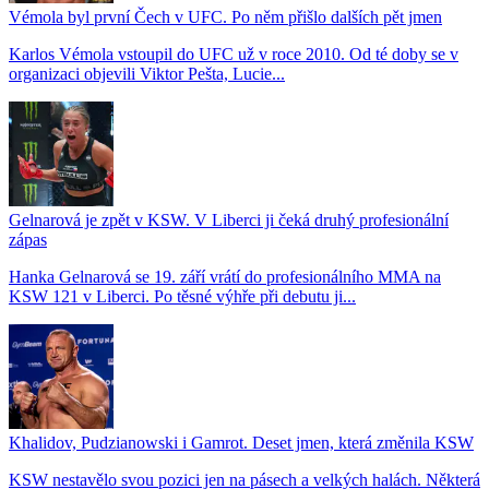
Vémola byl první Čech v UFC. Po něm přišlo dalších pět jmen
Karlos Vémola vstoupil do UFC už v roce 2010. Od té doby se v
organizaci objevili Viktor Pešta, Lucie...
Gelnarová je zpět v KSW. V Liberci ji čeká druhý profesionální
zápas
Hanka Gelnarová se 19. září vrátí do profesionálního MMA na
KSW 121 v Liberci. Po těsné výhře při debutu ji...
Khalidov, Pudzianowski i Gamrot. Deset jmen, která změnila KSW
KSW nestavělo svou pozici jen na pásech a velkých halách. Některá