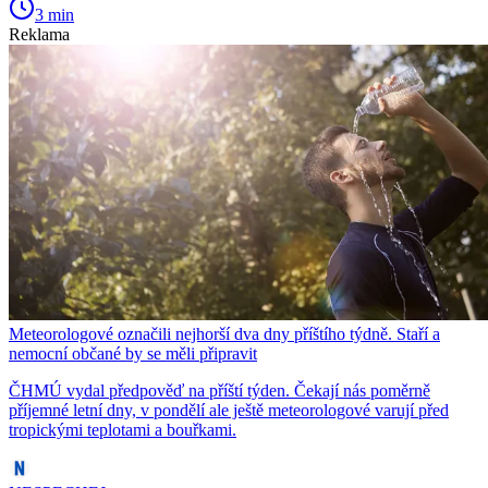
3 min
Reklama
Meteorologové označili nejhorší dva dny příštího týdně. Staří a
nemocní občané by se měli připravit
ČHMÚ vydal předpověď na příští týden. Čekají nás poměrně
příjemné letní dny, v pondělí ale ještě meteorologové varují před
tropickými teplotami a bouřkami.