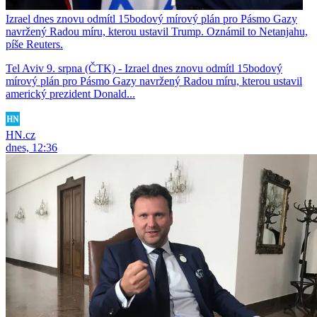
Izrael dnes znovu odmítl 15bodový mírový plán pro Pásmo Gazy
navržený Radou míru, kterou ustavil Trump. Oznámil to Netanjahu,
píše Reuters.
Tel Aviv 9. srpna (ČTK) - Izrael dnes znovu odmítl 15bodový
mírový plán pro Pásmo Gazy navržený Radou míru, kterou ustavil
americký prezident Donald...
HN.cz
dnes, 12:36