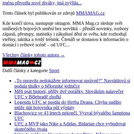
jména přivedla nové diváky, jiná zvýšila...
Tento článek byl publikován ze zdrojů
MMAMAG.cz
Kde končí slova, nastupuje oktagon. MMA Mag.cz sleduje svět
smíšených bojových umění bez servítků – přináší novinky, rozbory
zápasů, přestupy, statistiky i zákulisní dění ze světa, kde rozhodují
vteřiny, taktika a tvrdý trénink. Čtenáři se dostanou k informacím o
domácí i světové scéně – od UFC...
Všechny články tohoto autora →
Další články z kategorie
Sport
„To opravdu nedokážete informovat správně?" Navrátilová si
podala titulky o běloruské jedničce
Měli psát historii, přišly dvě porážky. Slovákům galavečer
UFC v Bělehradě zhořkl
Legenda UFC se pustila do Herba Deana. Chyba sudího
může stát bojovníka půl výplaty
Blachowicz ve 43 letech nekončí. Vyzval bývalého šampiona
UFC
UFC a MVP jako Nike a Adidas. Bidarian chce vybudovat
skutečného rivala