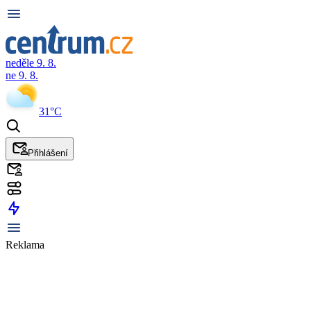
neděle 9. 8.
ne 9. 8.
31°C
Přihlášení
Reklama