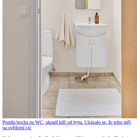
Pustila hocha na WC, ukradl klíč od bytu. Ukázalo se, že toho měl
na svědomí víc