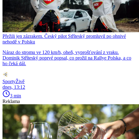
Přežili jen zázrakem. Český pilot Stříteský promluvil po ohnivé
nehodě v Polsku
Náraz do stromu ve 120 km/h, oheň, vyprošťování z vraku.
Dominik Stříteský poprvé popsal, co prožil na Rallye Polska, a co
ho čeká dál.
SportyŽivě
dnes, 13:12
3 min
Reklama