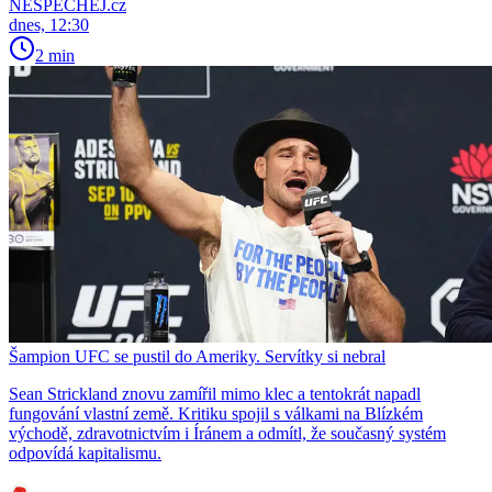
NESPECHEJ.cz
dnes, 12:30
2 min
Šampion UFC se pustil do Ameriky. Servítky si nebral
Sean Strickland znovu zamířil mimo klec a tentokrát napadl
fungování vlastní země. Kritiku spojil s válkami na Blízkém
východě, zdravotnictvím i Íránem a odmítl, že současný systém
odpovídá kapitalismu.