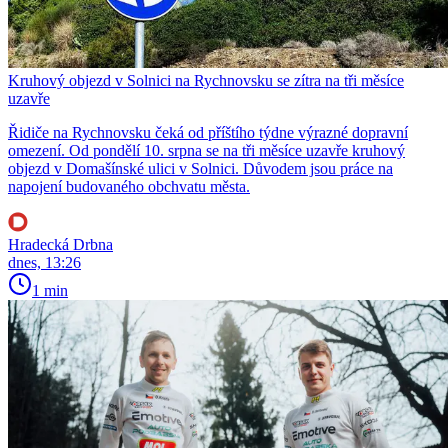
Kruhový objezd v Solnici na Rychnovsku se zítra na tři měsíce
uzavře
Řidiče na Rychnovsku čeká od příštího týdne výrazné dopravní
omezení. Od pondělí 10. srpna se na tři měsíce uzavře kruhový
objezd v Domašínské ulici v Solnici. Důvodem jsou práce na
napojení budovaného obchvatu města.
Hradecká Drbna
dnes, 13:26
1 min