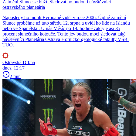
Zatmění Slunce se blíží. Sledovat ho budou i návštěvníci
ostravského planetária
Naposledy ho mohli Evropané vidět v roce 2006. Úplné zatmění
Slunce proběhne už tuto středu 12. srpna a uvidí ho lidé na Islandu
nebo ve Španělsku. U nás Měsíc po 19. hodině zakryje asi 85
procent slunečního kotouče. Tento jev budou moci sledovat také
návštěvníci Planetária Ostrava Hornicko-geologické fakulty VŠB-
TUO.
Ostravská Drbna
dnes, 12:17
2 min