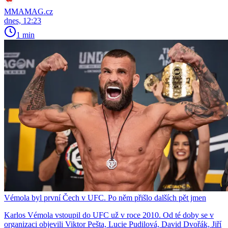
MMAMAG.cz
dnes, 12:23
1 min
Vémola byl první Čech v UFC. Po něm přišlo dalších pět jmen
Karlos Vémola vstoupil do UFC už v roce 2010. Od té doby se v
organizaci objevili Viktor Pešta, Lucie Pudilová, David Dvořák, Jiří