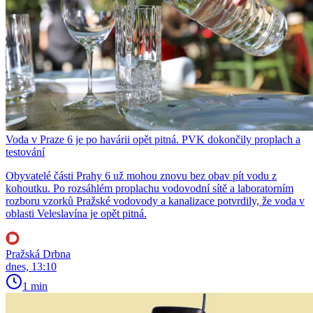
Voda v Praze 6 je po havárii opět pitná. PVK dokončily proplach a
testování
Obyvatelé části Prahy 6 už mohou znovu bez obav pít vodu z
kohoutku. Po rozsáhlém proplachu vodovodní sítě a laboratorním
rozboru vzorků Pražské vodovody a kanalizace potvrdily, že voda v
oblasti Veleslavína je opět pitná.
Pražská Drbna
dnes, 13:10
1 min