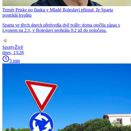
Trenér Priske po fiasku v Mladé Boleslavi přiznal, že Sparta
postrádá kvalitu
Sparta ve třech dnech předvedla dvě tváře: doma otočila zápas s
Lyonem na 2:1, v Boleslavi prohrála 0:2 už do poločasu.
SportyŽivě
dnes, 13:28
3 min