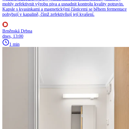
mohly zefektivnit výrobu piva a usnadnit kontrolu kvality potravin.
Kapsle s kvasinkami a magnetickými částicemi se během fermentace
pohybují v kapalině, čímž zefektivňují její kvašení.
Brněnská Drbna
dnes, 13:00
1 min