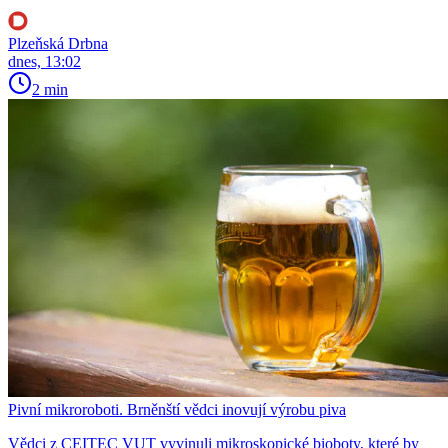
Plzeňská Drbna
dnes, 13:02
2 min
Pivní mikroroboti. Brněnští vědci inovují výrobu piva
Vědci z CEITEC VUT vyvinuli mikroskopické bioboty, které by