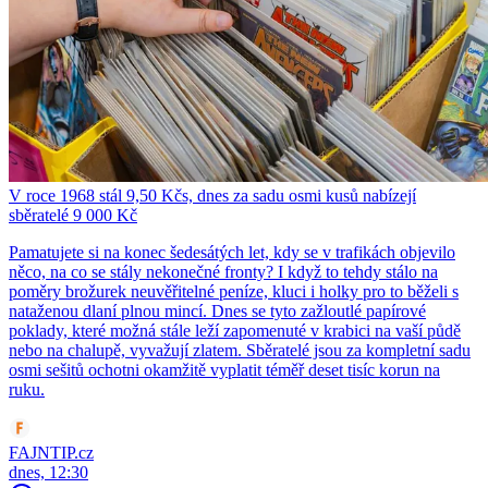
V roce 1968 stál 9,50 Kčs, dnes za sadu osmi kusů nabízejí
sběratelé 9 000 Kč
Pamatujete si na konec šedesátých let, kdy se v trafikách objevilo
něco, na co se stály nekonečné fronty? I když to tehdy stálo na
poměry brožurek neuvěřitelné peníze, kluci i holky pro to běželi s
nataženou dlaní plnou mincí. Dnes se tyto zažloutlé papírové
poklady, které možná stále leží zapomenuté v krabici na vaší půdě
nebo na chalupě, vyvažují zlatem. Sběratelé jsou za kompletní sadu
osmi sešitů ochotni okamžitě vyplatit téměř deset tisíc korun na
ruku.
FAJNTIP.cz
dnes, 12:30