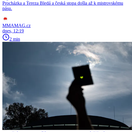
Procházka a Tereza Bledá a česká stopa došla až k mistrovskému
pásu.
MMAMAG.cz
dnes, 12:19
2 min