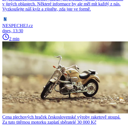
v jiných oblastech. Některé informace by ale měl mít každý z nás.
Vyzkoušejte náš kvíz a zjistěte, zda jste ve formě.
NESPECHEJ.cz
dnes, 13:30
2 min
Cena plechových hraček československé výroby raketově stoupá.
Za tuto titěrnou motorku zaplatí sběratelé 30 000 Kč