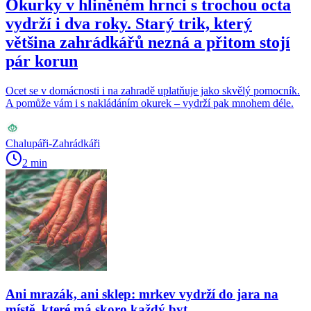
Okurky v hliněném hrnci s trochou octa
vydrží i dva roky. Starý trik, který
většina zahrádkářů nezná a přitom stojí
pár korun
Ocet se v domácnosti i na zahradě uplatňuje jako skvělý pomocník.
A pomůže vám i s nakládáním okurek – vydrží pak mnohem déle.
Chalupáři-Zahrádkáři
2 min
Ani mrazák, ani sklep: mrkev vydrží do jara na
místě, které má skoro každý byt