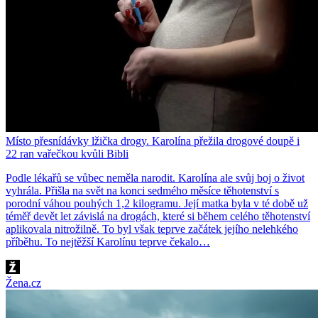
Místo přesnídávky lžička drogy. Karolína přežila drogové doupě i
22 ran vařečkou kvůli Bibli
Podle lékařů se vůbec neměla narodit. Karolína ale svůj boj o život
vyhrála. Přišla na svět na konci sedmého měsíce těhotenství s
porodní váhou pouhých 1,2 kilogramu. Její matka byla v té době už
téměř devět let závislá na drogách, které si během celého těhotenství
aplikovala nitrožilně. To byl však teprve začátek jejího nelehkého
příběhu. To nejtěžší Karolínu teprve čekalo…
Žena.cz