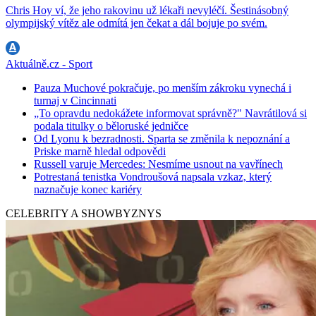
Chris Hoy ví, že jeho rakovinu už lékaři nevyléčí. Šestinásobný
olympijský vítěz ale odmítá jen čekat a dál bojuje po svém.
Aktuálně.cz - Sport
Pauza Muchové pokračuje, po menším zákroku vynechá i
turnaj v Cincinnati
„To opravdu nedokážete informovat správně?" Navrátilová si
podala titulky o běloruské jedničce
Od Lyonu k bezradnosti. Sparta se změnila k nepoznání a
Priske marně hledal odpovědi
Russell varuje Mercedes: Nesmíme usnout na vavřínech
Potrestaná tenistka Vondroušová napsala vzkaz, který
naznačuje konec kariéry
CELEBRITY A SHOWBYZNYS