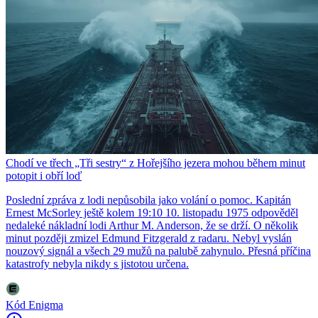
Chodí ve třech „Tři sestry“ z Hořejšího jezera mohou během minut
potopit i obří loď
Poslední zpráva z lodi nepůsobila jako volání o pomoc. Kapitán
Ernest McSorley ještě kolem 19:10 10. listopadu 1975 odpověděl
nedaleké nákladní lodi Arthur M. Anderson, že se drží. O několik
minut později zmizel Edmund Fitzgerald z radaru. Nebyl vyslán
nouzový signál a všech 29 mužů na palubě zahynulo. Přesná příčina
katastrofy nebyla nikdy s jistotou určena.
Kód Enigma