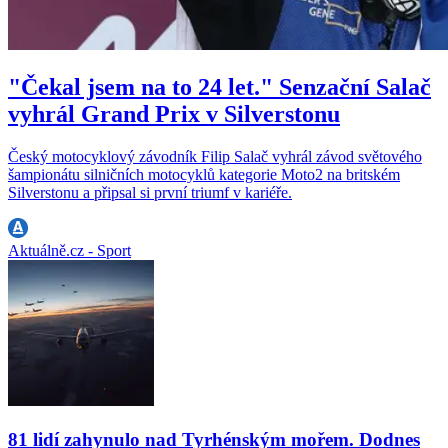
"Čekal jsem na to 24 let." Senzační Salač
vyhrál Grand Prix v Silverstonu
Český motocyklový závodník Filip Salač vyhrál závod světového
šampionátu silničních motocyklů kategorie Moto2 na britském
Silverstonu a připsal si první triumf v kariéře.
Aktuálně.cz - Sport
81 lidí zahynulo nad Tyrhénským mořem. Dodnes