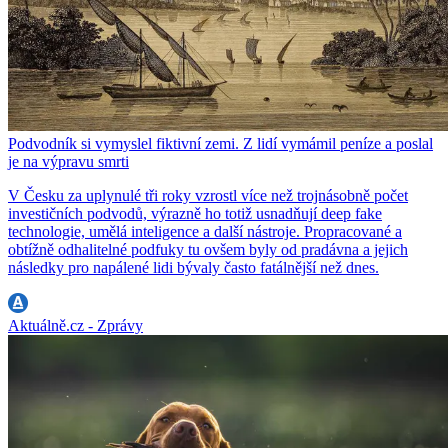
Podvodník si vymyslel fiktivní zemi. Z lidí vymámil peníze a poslal
je na výpravu smrti
V Česku za uplynulé tři roky vzrostl více než trojnásobně počet
investičních podvodů, výrazně ho totiž usnadňují deep fake
technologie, umělá inteligence a další nástroje. Propracované a
obtížně odhalitelné podfuky tu ovšem byly od pradávna a jejich
následky pro napálené lidi bývaly často fatálnější než dnes.
Aktuálně.cz - Zprávy