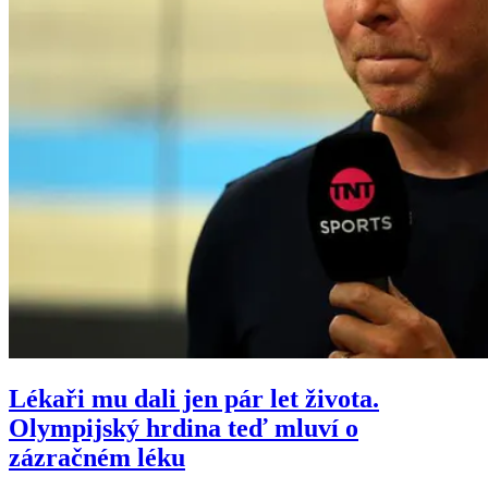
Lékaři mu dali jen pár let života.
Olympijský hrdina teď mluví o
zázračném léku