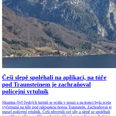
Češi slepě spoléhali na aplikaci, na túře
pod Traunsteinem je zachraňoval
policejní vrtulník
Skupina čtyř českých turistů se ocitla v nouzi a na konci byla zcela
vyčerpaná na túře pod rakouskou horou Traunstein. Zachraňovat je
musel policejní vrtulník. Češi přecenili své síly a slepě se spoléhali