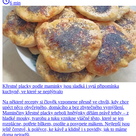
6 min
Křestné placky podle maminky jsou sladká i sytá připomínka
kuchyně, ve které se neplýtvalo
Na některé recepty si člověk vzpomene přesně ve chvíli, kdy chce
upéct něco obyčejného, domácího a bez zbytečného vymýšlení.
Maminčiny křestné placky neboli hnětýnky dělám právě tehdy – z
hladké mouky, tvarohu a tuku vznikne vláčné těsto, které se jen
rozplácne, potřete bílkem, osolíte a posypete mákem. Nejlepší jsou
ještě čerstvé, k polévce, ke kávě a klidně i s povidly, jak to máme
doma nejradši.