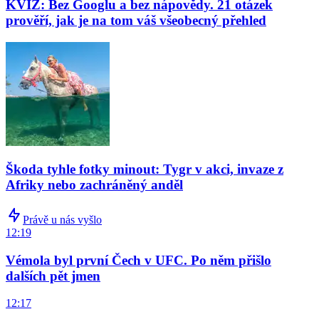
KVÍZ: Bez Googlu a bez nápovědy. 21 otázek
prověří, jak je na tom váš všeobecný přehled
Škoda tyhle fotky minout: Tygr v akci, invaze z
Afriky nebo zachráněný anděl
Právě u nás vyšlo
12:19
Vémola byl první Čech v UFC. Po něm přišlo
dalších pět jmen
12:17