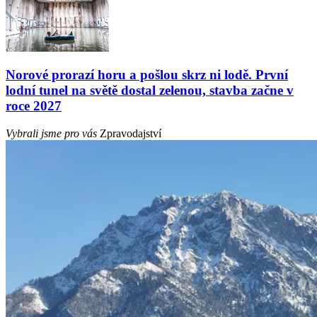
Norové prorazí horu a pošlou skrz ni lodě. První
lodní tunel na světě dostal zelenou, stavba začne v
roce 2027
Vybrali jsme pro vás
Zpravodajství