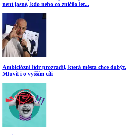
není jasné, kdo nebo co zničilo let...
Ambiciózní lídr prozradil, která města chce dobýt.
Mluvil i o vyšším cíli