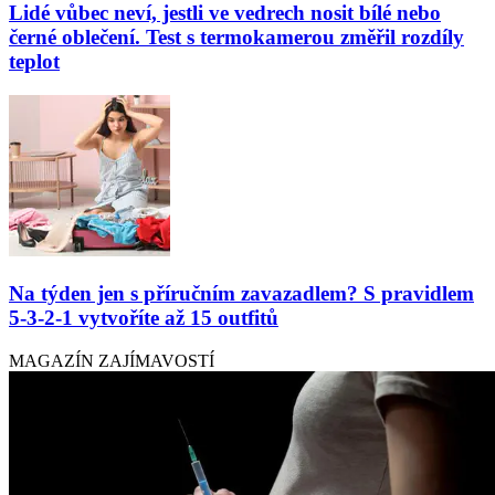
Lidé vůbec neví, jestli ve vedrech nosit bílé nebo
černé oblečení. Test s termokamerou změřil rozdíly
teplot
Na týden jen s příručním zavazadlem? S pravidlem
5-3-2-1 vytvoříte až 15 outfitů
MAGAZÍN ZAJÍMAVOSTÍ