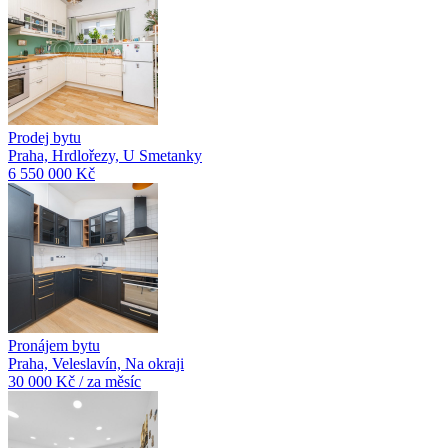
Prodej bytu
Praha, Hrdlořezy, U Smetanky
6 550 000 Kč
Pronájem bytu
Praha, Veleslavín, Na okraji
30 000 Kč / za měsíc