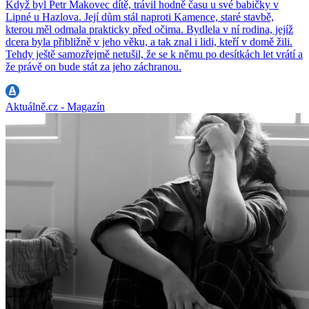
Když byl Petr Makovec dítě, trávil hodně času u své babičky v
Lipné u Hazlova. Její dům stál naproti Kamence, staré stavbě,
kterou měl odmala prakticky před očima. Bydlela v ní rodina, jejíž
dcera byla přibližně v jeho věku, a tak znal i lidi, kteří v domě žili.
Tehdy ještě samozřejmě netušil, že se k němu po desítkách let vrátí a
že právě on bude stát za jeho záchranou.
Aktuálně.cz - Magazín