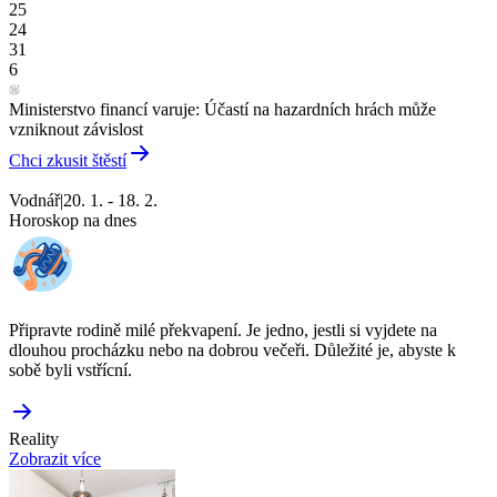
25
24
31
6
Ministerstvo financí varuje: Účastí na hazardních hrách může
vzniknout závislost
Chci zkusit štěstí
Vodnář
|
20. 1. - 18. 2.
Horoskop na dnes
Připravte rodině milé překvapení. Je jedno, jestli si vyjdete na
dlouhou procházku nebo na dobrou večeři. Důležité je, abyste k
sobě byli vstřícní.
Reality
Zobrazit více