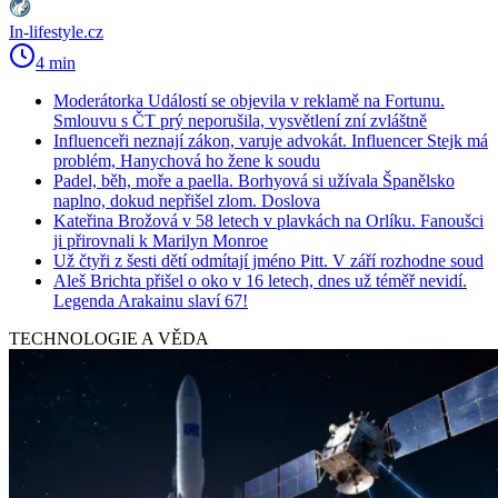
In-lifestyle.cz
4 min
Moderátorka Událostí se objevila v reklamě na Fortunu.
Smlouvu s ČT prý neporušila, vysvětlení zní zvláštně
Influenceři neznají zákon, varuje advokát. Influencer Stejk má
problém, Hanychová ho žene k soudu
Padel, běh, moře a paella. Borhyová si užívala Španělsko
naplno, dokud nepřišel zlom. Doslova
Kateřina Brožová v 58 letech v plavkách na Orlíku. Fanoušci
ji přirovnali k Marilyn Monroe
Už čtyři z šesti dětí odmítají jméno Pitt. V září rozhodne soud
Aleš Brichta přišel o oko v 16 letech, dnes už téměř nevidí.
Legenda Arakainu slaví 67!
TECHNOLOGIE A VĚDA