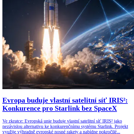
Evropa buduje vlastní satelitní síť IRIS²:
Konkurence pro Starlink bez SpaceX
Ve zkratce: Evropská unie buduje vlastní satelitní síť IRIS² jako
nezávislou alternativu ke konkurenčnímu systému Starlink. Projekt
využije výhradně evropské nosné rakety a nabídne pokročilé...