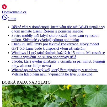
Dotekomanie.cz
2 min
Běžné věci v domácnosti, které vám tiše ničí Wi-Fi signál a vy
o tom nemáte tušení. Řešení je poměrně snadné
3 retro mobily měl kdysi skoro každý, dnes vám vynesou i
milion. Sběratelé vyžadují jedinou podmínku
ChatGPT ruší limity pro textové konverzace. Nový model
GPT-5.6 Luna bude k dispozici všem uživatelům
Windows 11 prý tajně šmíruje každých 15 minut. Microsoft se
ozval a vysvětlil, co služba doopravdy dělá
5 kódů, které uvolní gigabajty v Gmailu za pár minut. Fungují
roky, ale moc lidí je nezná
WhatsApp má skrytý koš, který žere gigabajty v telefonu.
Většina lidí o něm neví, vyprázdnit ho trvá 30 sekund
DOBRÁ RADA NAD ZLATO