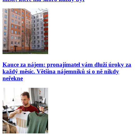
Kauce za nájem: pronajímatel vám dluží úroky za
každý měsíc. Většina nájemníků si o ně nikdy
neřekne