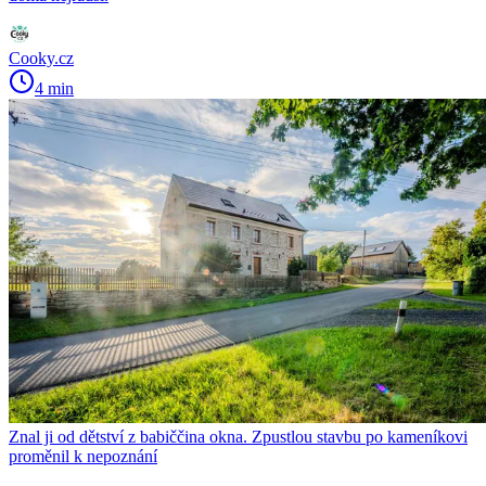
Cooky.cz
4 min
Znal ji od dětství z babiččina okna. Zpustlou stavbu po kameníkovi
proměnil k nepoznání