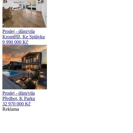
Prodej - dům/vila
Kroměříž, Ke Splávku
9 990 000 Kč
Prodej - dům/vila
Předboj, K Parku
32 970 000 Kč
Reklama