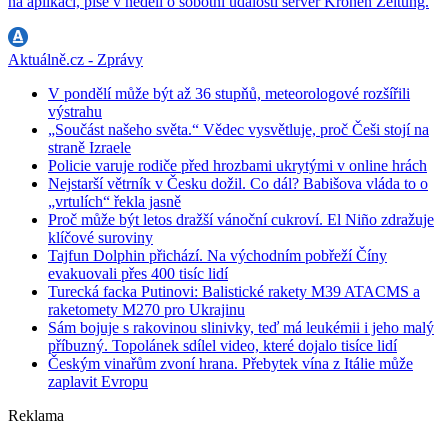
na aplikaci, píše v neděli o sobotní události server Kronen Zeitung.
Aktuálně.cz - Zprávy
V pondělí může být až 36 stupňů, meteorologové rozšířili
výstrahu
„Součást našeho světa.“ Vědec vysvětluje, proč Češi stojí na
straně Izraele
Policie varuje rodiče před hrozbami ukrytými v online hrách
Nejstarší větrník v Česku dožil. Co dál? Babišova vláda to o
„vrtulích“ řekla jasně
Proč může být letos dražší vánoční cukroví. El Niño zdražuje
klíčové suroviny
Tajfun Dolphin přichází. Na východním pobřeží Číny
evakuovali přes 400 tisíc lidí
Turecká facka Putinovi: Balistické rakety M39 ATACMS a
raketomety M270 pro Ukrajinu
Sám bojuje s rakovinou slinivky, teď má leukémii i jeho malý
příbuzný. Topolánek sdílel video, které dojalo tisíce lidí
Českým vinařům zvoní hrana. Přebytek vína z Itálie může
zaplavit Evropu
Reklama