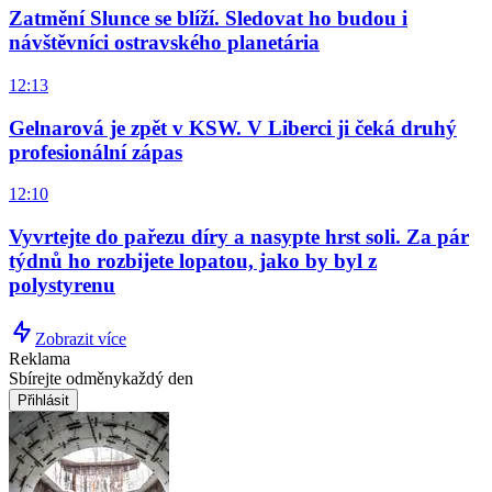
Zatmění Slunce se blíží. Sledovat ho budou i
návštěvníci ostravského planetária
12:13
Gelnarová je zpět v KSW. V Liberci ji čeká druhý
profesionální zápas
12:10
Vyvrtejte do pařezu díry a nasypte hrst soli. Za pár
týdnů ho rozbijete lopatou, jako by byl z
polystyrenu
Zobrazit více
Reklama
Sbírejte odměny
každý den
Přihlásit