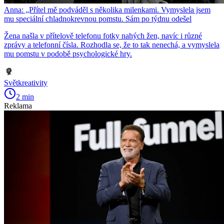
Anna: „Přítel mě podváděl s několika milenkami. Vymyslela jsem
mu speciální chladnokrevnou pomstu. Sám po týdnu odešel
Žena našla v přítelově telefonu fotky nahých žen, navíc i různé
zprávy a telefonní čísla. Rozhodla se, že to tak nenechá, a vymyslela
mu pomstu v podobě psychologické hry.
Světkreativity
2 min
Reklama