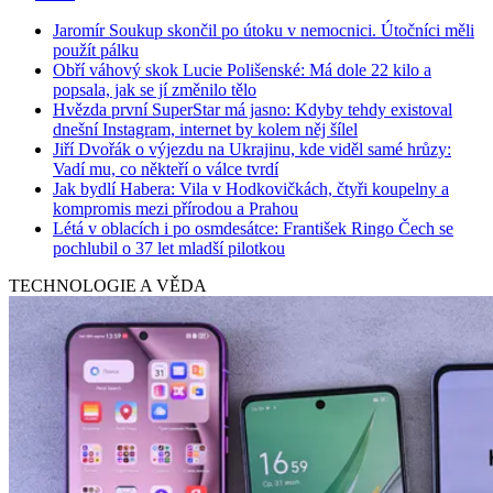
Jaromír Soukup skončil po útoku v nemocnici. Útočníci měli
použít pálku
Obří váhový skok Lucie Polišenské: Má dole 22 kilo a
popsala, jak se jí změnilo tělo
Hvězda první SuperStar má jasno: Kdyby tehdy existoval
dnešní Instagram, internet by kolem něj šílel
Jiří Dvořák o výjezdu na Ukrajinu, kde viděl samé hrůzy:
Vadí mu, co někteří o válce tvrdí
Jak bydlí Habera: Vila v Hodkovičkách, čtyři koupelny a
kompromis mezi přírodou a Prahou
Létá v oblacích i po osmdesátce: František Ringo Čech se
pochlubil o 37 let mladší pilotkou
TECHNOLOGIE A VĚDA