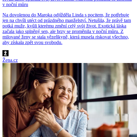
v noční můru
Na dovolenou do Maroka odjížděla Linda s pocitem, že potřebuje
jen na chvíli utéct od prázdného manželství. Netušila, že právě tam
potká muže, kvůli kterému změní celý svůj život. Exotická láska
začala jako splněný sen, ale brzy se proměnila v noční můru. Z
milované ženy se stala vězeňkyně, která musela riskovat všechno,
aby získala zpět svou svobodu.
Žena.cz