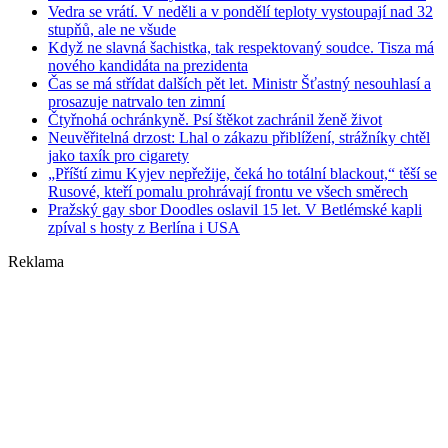
Vedra se vrátí. V neděli a v pondělí teploty vystoupají nad 32
stupňů, ale ne všude
Když ne slavná šachistka, tak respektovaný soudce. Tisza má
nového kandidáta na prezidenta
Čas se má střídat dalších pět let. Ministr Šťastný nesouhlasí a
prosazuje natrvalo ten zimní
Čtyřnohá ochránkyně. Psí štěkot zachránil ženě život
Neuvěřitelná drzost: Lhal o zákazu přiblížení, strážníky chtěl
jako taxík pro cigarety
„Příští zimu Kyjev nepřežije, čeká ho totální blackout,“ těší se
Rusové, kteří pomalu prohrávají frontu ve všech směrech
Pražský gay sbor Doodles oslavil 15 let. V Betlémské kapli
zpíval s hosty z Berlína i USA
Reklama