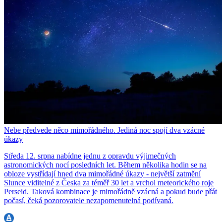
Nebe předvede něco mimořádného. Jediná noc spojí dva vzácné
úkazy
Středa 12. srpna nabídne jednu z opravdu výjimečných
astronomických nocí posledních let. Během několika hodin se na
obloze vystřídají hned dva mimořádné úkazy - největší zatmění
Slunce viditelné z Česka za téměř 30 let a vrchol meteorického roje
Perseid. Taková kombinace je mimořádně vzácná a pokud bude přát
počasí, čeká pozorovatele nezapomenutelná podívaná.