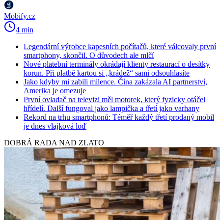
Mobify.cz
4 min
Legendární výrobce kapesních počítačů, které válcovaly první
smartphony, skončil. O důvodech ale mlčí
Nové platební terminály okrádají klienty restaurací o desítky
korun. Při platbě kartou si „krádež“ sami odsouhlasíte
Jako kdyby mi zabili milence. Čína zakázala AI partnerství,
Amerika je omezuje
První ovladač na televizi měl motorek, který fyzicky otáčel
hřídelí. Další fungoval jako lampička a třetí jako varhany
Rekord na trhu smartphonů: Téměř každý třetí prodaný mobil
je dnes vlajková loď
DOBRÁ RADA NAD ZLATO