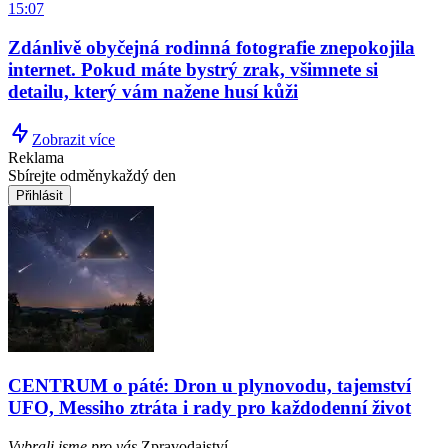
15:07
Zdánlivě obyčejná rodinná fotografie znepokojila
internet. Pokud máte bystrý zrak, všimnete si
detailu, který vám nažene husí kůži
Zobrazit více
Reklama
Sbírejte odměny
každý den
Přihlásit
CENTRUM o páté: Dron u plynovodu, tajemství
UFO, Messiho ztráta i rady pro každodenní život
Vybrali jsme pro vás
Zpravodajství