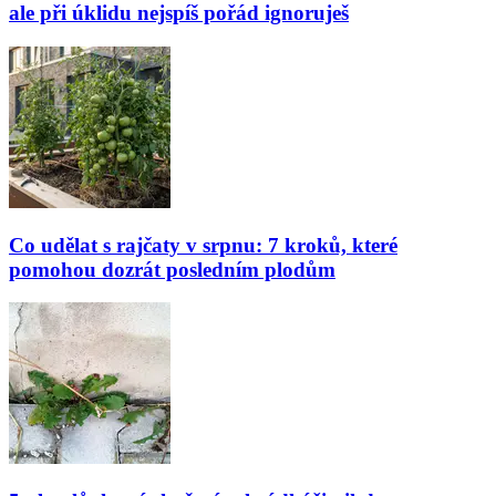
ale při úklidu nejspíš pořád ignoruješ
Co udělat s rajčaty v srpnu: 7 kroků, které
pomohou dozrát posledním plodům