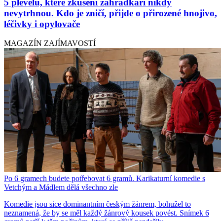
5 plevelů, které zkušení zahrádkáři nikdy
nevytrhnou. Kdo je zničí, přijde o přirozené hnojivo,
léčivky i opylovače
MAGAZÍN ZAJÍMAVOSTÍ
Po 6 gramech budete potřebovat 6 gramů. Karikaturní komedie s
Vetchým a Mádlem dělá všechno zle
Komedie jsou sice dominantním českým žánrem, bohužel to
neznamená, že by se měl každý žánrový kousek povést. Snímek 6