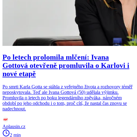
Po letech prolomila mlčení: Ivana
Gottová otevřeně promluvila o Karlovi i
nové etapě
Po smrti Karla Gotta se stáhla z veřejného života a rozhovory téměř
neposkytovala. Teď ale Ivana Gottová (50) udělala výjimku.
Promluvila o letech po boku legendárního zpěváka, náročném
období po jeho odchodu i o tom, proč cítí, že nastal čas znovu se
nadechnout.
Aplausin.cz
2 min