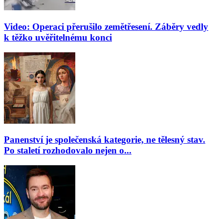
Video: Operaci přerušilo zemětřesení. Záběry vedly
k těžko uvěřitelnému konci
Panenství je společenská kategorie, ne tělesný stav.
Po staletí rozhodovalo nejen o...