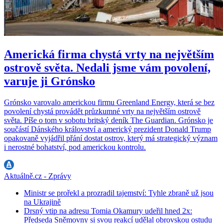
Americká firma chystá vrty na největším
ostrově světa. Nedali jsme vám povolení,
varuje ji Grónsko
Grónsko varovalo americkou firmu Greenland Energy, která se bez
povolení chystá provádět průzkumné vrty na největším ostrově
světa. Píše o tom v sobotu britský deník The Guardian. Grónsko je
součástí Dánského království a americký prezident Donald Trump
opakovaně vyjádřil přání dostat ostrov, který má strategický význam
i nerostné bohatství, pod americkou kontrolu.
Aktuálně.cz - Zprávy
Ministr se prořekl a prozradil tajemství: Tyhle zbraně už jsou
na Ukrajině
Drsný vtip na adresu Tomia Okamury udeřil hned 2x:
Předseda Sněmovny si svou reakcí udělal obrovskou ostudu