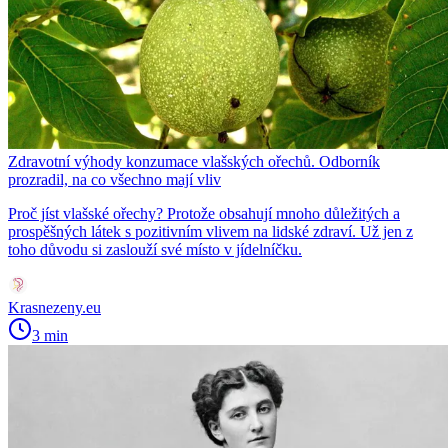
Zdravotní výhody konzumace vlašských ořechů. Odborník
prozradil, na co všechno mají vliv
Proč jíst vlašské ořechy? Protože obsahují mnoho důležitých a
prospěšných látek s pozitivním vlivem na lidské zdraví. Už jen z
toho důvodu si zaslouží své místo v jídelníčku.
Krasnezeny.eu
3 min