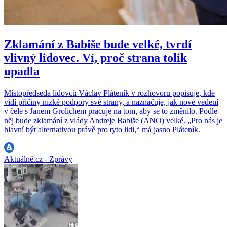
Zklamání z Babiše bude velké, tvrdí
vlivný lidovec. Ví, proč strana tolik
upadla
Místopředseda lidovců Václav Pláteník v rozhovoru popisuje, kde
vidí příčiny nízké podpory své strany, a naznačuje, jak nové vedení
v čele s Janem Grolichem pracuje na tom, aby se to změnilo. Podle
něj bude zklamání z vlády Andreje Babiše (ANO) velké. „Pro nás je
hlavní být alternativou právě pro tyto lidi,“ má jasno Pláteník.
Aktuálně.cz - Zprávy