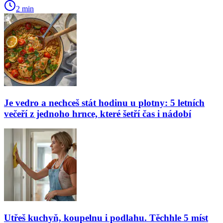
2 min
Je vedro a nechceš stát hodinu u plotny: 5 letních
večeří z jednoho hrnce, které šetří čas i nádobí
Utřeš kuchyň, koupelnu i podlahu. Těchhle 5 míst