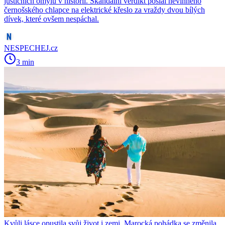
justičních omylů v historii. Skandální verdikt poslal nevinného
černošského chlapce na elektrické křeslo za vraždy dvou bílých
dívek, které ovšem nespáchal.
NESPECHEJ.cz
3 min
Kvůli lásce opustila svůj život i zemi. Marocká pohádka se změnila