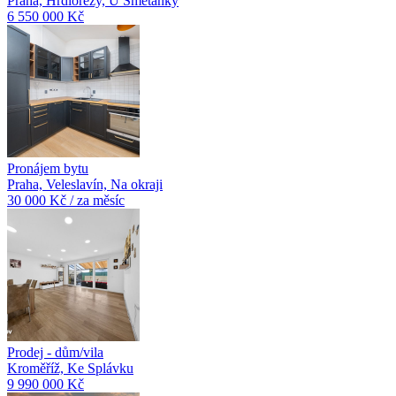
Praha, Hrdlořezy, U Smetanky
6 550 000 Kč
Pronájem bytu
Praha, Veleslavín, Na okraji
30 000 Kč / za měsíc
Prodej - dům/vila
Kroměříž, Ke Splávku
9 990 000 Kč