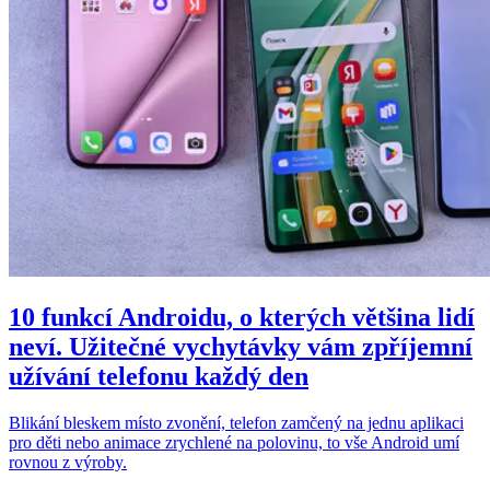
10 funkcí Androidu, o kterých většina lidí
neví. Užitečné vychytávky vám zpříjemní
užívání telefonu každý den
Blikání bleskem místo zvonění, telefon zamčený na jednu aplikaci
pro děti nebo animace zrychlené na polovinu, to vše Android umí
rovnou z výroby.