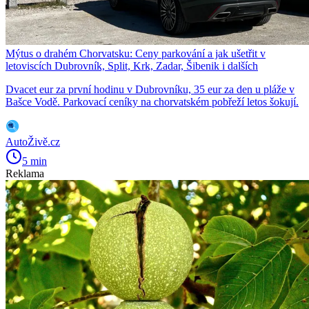
Mýtus o drahém Chorvatsku: Ceny parkování a jak ušetřit v
letoviscích Dubrovník, Split, Krk, Zadar, Šibenik i dalších
Dvacet eur za první hodinu v Dubrovníku, 35 eur za den u pláže v
Bašce Vodě. Parkovací ceníky na chorvatském pobřeží letos šokují.
AutoŽivě.cz
5 min
Reklama