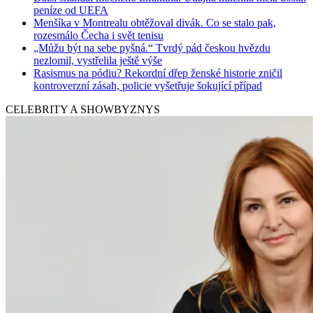
peníze od UEFA
Menšíka v Montrealu obtěžoval divák. Co se stalo pak,
rozesmálo Čecha i svět tenisu
„Můžu být na sebe pyšná.“ Tvrdý pád českou hvězdu
nezlomil, vystřelila ještě výše
Rasismus na pódiu? Rekordní dřep ženské historie zničil
kontroverzní zásah, policie vyšetřuje šokující případ
CELEBRITY A SHOWBYZNYS