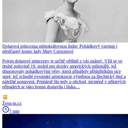
Dolarová princezna místokrálovnou Indie: Pohádkový vzestup i
předčasný konec lady Mary Curzonové
Pojem dolarové princezny je určitě většině z vás známý. Vžil se ve
druhé polovině 19. století pro dcerky amerických milionářů, jež
disponovaly pohádkovými věny, která přinášely příslušníkům sice
staré, leč zchudlé evropské aristokracie výměnou za šlechtický titul a
náležité postavení. Primárně šlo tedy o obchod, nicméně v některých
případech se jako bonus dostavila i láska…
Žena-in.cz
7 min