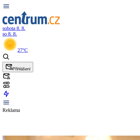
sobota 8. 8.
so 8. 8.
27°C
Přihlášení
Reklama