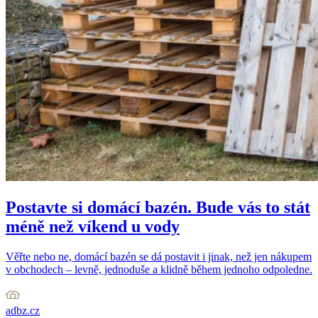
Postavte si domácí bazén. Bude vás to stát
méně než víkend u vody
Věřte nebo ne, domácí bazén se dá postavit i jinak, než jen nákupem
v obchodech – levně, jednoduše a klidně během jednoho odpoledne.
adbz.cz