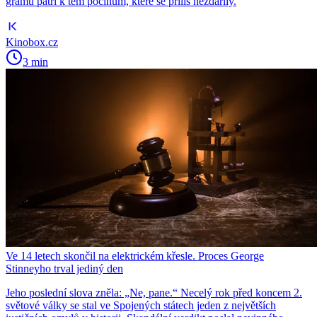
gramů patří k těm počinům, které se příliš nezdařily.
Kinobox.cz
3 min
Ve 14 letech skončil na elektrickém křesle. Proces George
Stinneyho trval jediný den
Jeho poslední slova zněla: „Ne, pane.“ Necelý rok před koncem 2.
světové války se stal ve Spojených státech jeden z největších