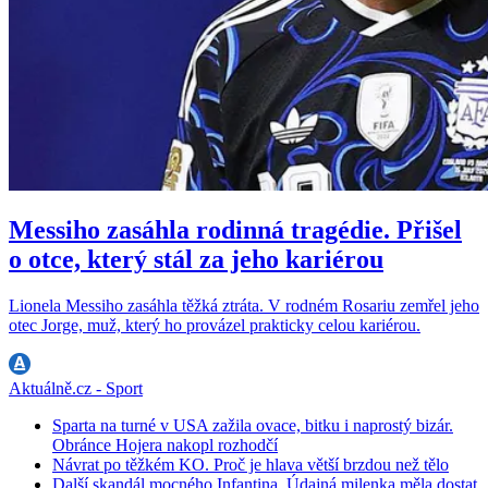
Messiho zasáhla rodinná tragédie. Přišel
o otce, který stál za jeho kariérou
Lionela Messiho zasáhla těžká ztráta. V rodném Rosariu zemřel jeho
otec Jorge, muž, který ho provázel prakticky celou kariérou.
Aktuálně.cz - Sport
Sparta na turné v USA zažila ovace, bitku i naprostý bizár.
Obránce Hojera nakopl rozhodčí
Návrat po těžkém KO. Proč je hlava větší brzdou než tělo
Další skandál mocného Infantina. Údajná milenka měla dostat