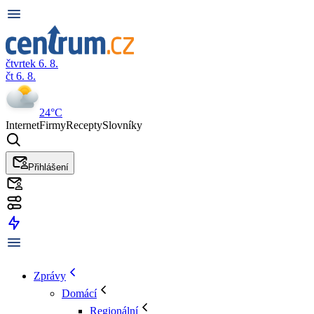
čtvrtek 6. 8.
čt 6. 8.
24°C
Internet
Firmy
Recepty
Slovníky
Přihlášení
Zprávy
Domácí
Regionální