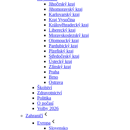
Jihočeský kraj
Jihomoravský kraj
Karlovarský kraj
Kraj Vysočina
Králověhradecký kraj
Liberecký kraj
Moravskoslezský kraj
Olomoucký kraj
Pardubický kraj
Plzeňský kraj
Středočeský kraj
Ústecký kraj
Zlínský kraj
Praha
Brno
Ostrava
Školství
Zdravotnictví
Politika
O počasí
Volby 2026
Zahraničí
Evropa
Slovensko