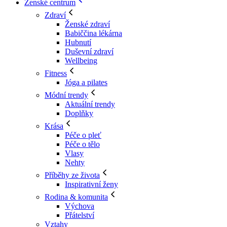
Ženské centrum
Zdraví
Ženské zdraví
Babiččina lékárna
Hubnutí
Duševní zdraví
Wellbeing
Fitness
Jóga a pilates
Módní trendy
Aktuální trendy
Doplňky
Krása
Péče o pleť
Péče o tělo
Vlasy
Nehty
Příběhy ze života
Inspirativní ženy
Rodina & komunita
Výchova
Přátelství
Vztahy