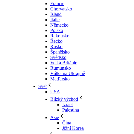
Francie
Chorvatsko
Island
Itálie
Německo
Polsko
Rakousko
Řecko
Rusko
Španělsko
Švédsko
Velká Británie
Rumunsko
Válka na Ukrajině
Maďarsko
Svět
USA
Blízký východ
Izrael
Palestina
Asie
Čína
Jižní Korea