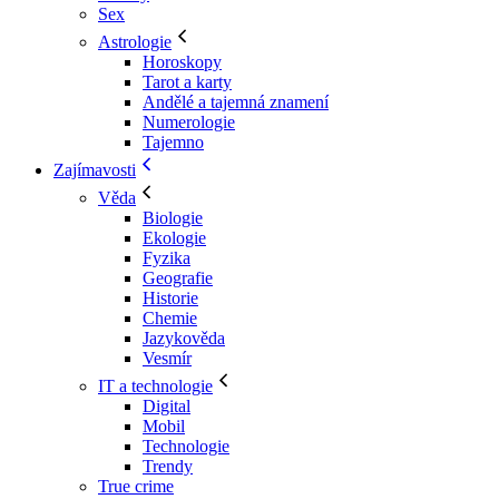
Sex
Astrologie
Horoskopy
Tarot a karty
Andělé a tajemná znamení
Numerologie
Tajemno
Zajímavosti
Věda
Biologie
Ekologie
Fyzika
Geografie
Historie
Chemie
Jazykověda
Vesmír
IT a technologie
Digital
Mobil
Technologie
Trendy
True crime