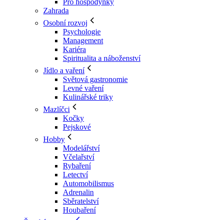
Pro hospodyňky
Zahrada
Osobní rozvoj
Psychologie
Management
Kariéra
Spiritualita a náboženství
Jídlo a vaření
Světová gastronomie
Levné vaření
Kulinářské triky
Mazlíčci
Kočky
Pejskové
Hobby
Modelářství
Včelařství
Rybaření
Letectví
Automobilismus
Adrenalin
Sběratelství
Houbaření