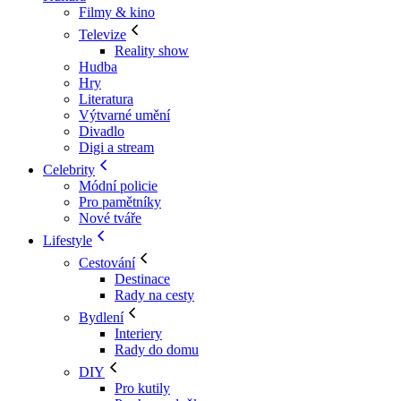
Filmy & kino
Televize
Reality show
Hudba
Hry
Literatura
Výtvarné umění
Divadlo
Digi a stream
Celebrity
Módní policie
Pro pamětníky
Nové tváře
Lifestyle
Cestování
Destinace
Rady na cesty
Bydlení
Interiery
Rady do domu
DIY
Pro kutily