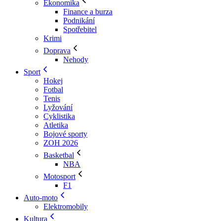
Ekonomika
Finance a burza
Podnikání
Spotřebitel
Krimi
Doprava
Nehody
Sport
Hokej
Fotbal
Tenis
Lyžování
Cyklistika
Atletika
Bojové sporty
ZOH 2026
Basketbal
NBA
Motosport
F1
Auto-moto
Elektromobily
Kultura