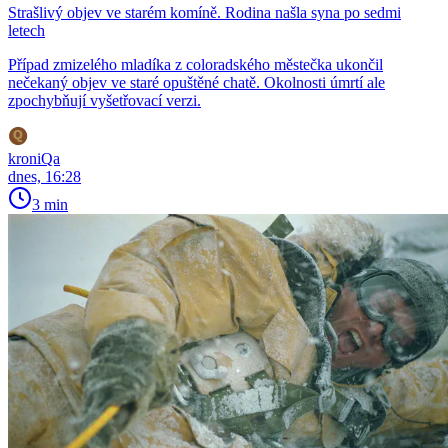
Strašlivý objev ve starém komíně. Rodina našla syna po sedmi
letech
Případ zmizelého mladíka z coloradského městečka ukončil
nečekaný objev ve staré opuštěné chatě. Okolnosti úmrtí ale
zpochybňují vyšetřovací verzi.
kroniQa
dnes, 16:28
3 min