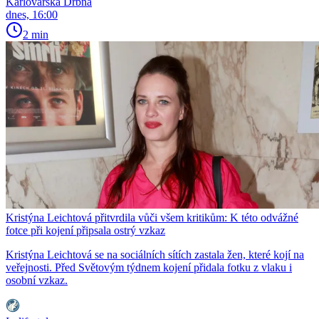
Karlovarská Drbna
dnes, 16:00
2 min
Kristýna Leichtová přitvrdila vůči všem kritikům: K této odvážné
fotce při kojení připsala ostrý vzkaz
Kristýna Leichtová se na sociálních sítích zastala žen, které kojí na
veřejnosti. Před Světovým týdnem kojení přidala fotku z vlaku i
osobní vzkaz.