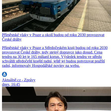
Příměstské vlaky v Praze a okolí budou od roku 2030 provozovat
České dráhy
Příměstské vlaky v Praze a Středočeském kraji budou od roku 2030
provozovat České dráhy, tedy stejný dopravce jako dosud. Cena
tendru na 30 let je 165 miliard korun. Výsledek tendru ve středu
schválili středočeští krajští radní, ještě jej budou potvrzovat pražští
radní, informovaly Hospodářské noviny na webu.
Aktuálně.cz - Zprávy
dnes, 16:45