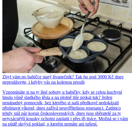
Zbyl vám po babičce starý lívanečník? Tak ho pod 3000 Kč dnes
neprodávejte, i kdyby vás na kolenou prosili
Vzpomínáte si na ty líné soboty u babičky, kdy se celou kuchyní
linula vůně sladkého těsta a na plotně tiše prskal tuk? Jeden
nenápadný pomocník, bez kterého si naši předkové nedokázali
představit víkend, dnes zažívá neuvěřitelnou renesanci. Zatímco
tehdy stál pár korun československých, dnes jsou sběratelé za ty
nejvzácnější kousky ochotni zaplatit i přes tři tisíce. Možná se i vám
na půdě skrývá poklad, o kterém nemáte ani tušení.