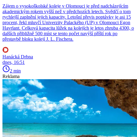
Zájem o vysokoškolské koleje v Olomouci je před nadcházejícím
akademickým rokem vyšší než v předchozích letech. Svědčí o tom
rychlejší zaplnění jejich kapacity. Letošní převis poptávky je asi 15
procent, řekl mluvčí Univerzity Palackého (UP) v Olomouci Egon
Havrlant. Celková kapacita lůžek na kolejích je letos zhruba 4300, o
dalších přibližně 500 míst se tento počet navýší příští rok po
přestavbě bloku kolejí J. L. Fischera.
Hanácká Drbna
dnes, 16:51
2 min
Reklama