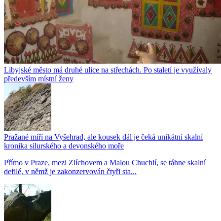
Libyjské město má druhé ulice na střechách. Po staletí je využívaly
především místní ženy
Pražané míří na Vyšehrad, ale kousek dál je čeká unikátní skalní
kronika silurského a devonského moře
Přímo v Praze, mezi Zlíchovem a Malou Chuchlí, se táhne skalní
defilé, v němž je zakonzervován čtyři sta...