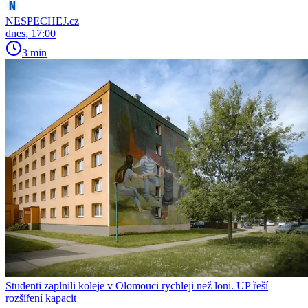
NESPECHEJ.cz
dnes, 17:00
3 min
Studenti zaplnili koleje v Olomouci rychleji než loni. UP řeší
rozšíření kapacit