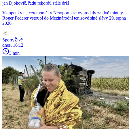
jen Djokovič, řadu rekordů stále drží
Vstupenky na ceremoniál v Newportu se vyprodaly za dvě minuty.
Roger Federer vstoupí do Mezinárodní tenisové síně slávy 29. srpna
2026.
SportyŽivě
dnes, 16:12
3 min