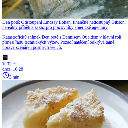
Den poté: Odstoupení Lindsay Lohan, finančně nedostupný Gibson,
nereálný příběh a zákaz pro pracovníky americké agentury
Katastrofický snímek Den poté s Dennisem Quaidem v hlavní roli
přinesl řadu technických výzev. Pozadí natáčení odkrývá tajné
úpravy scénáře i posměch vědců.
V Telce
dnes, 16:28
3 min