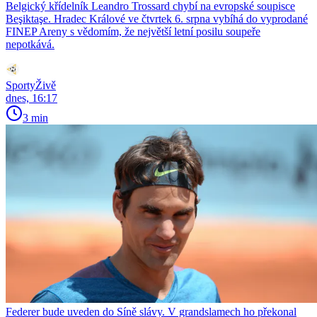
Belgický křídelník Leandro Trossard chybí na evropské soupisce
Beşiktaşe. Hradec Králové ve čtvrtek 6. srpna vybíhá do vyprodané
FINEP Areny s vědomím, že největší letní posilu soupeře
nepotkává.
SportyŽivě
dnes, 16:17
3 min
Federer bude uveden do Síně slávy. V grandslamech ho překonal