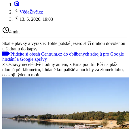
VědaŽivě.cz
13. 5. 2026, 19:03
4 min
Sbalte plavky a vyrazte: Tohle polské jezero strčí drahou dovolenou
u Jadranu do kapsy
Přidejte si obsah Centrum.cz do oblíbených zdrojů pro Google
hledání a Google zprávy
Z Ostravy necelé dvě hodiny autem, z Brna pod tři. Písčitá pláž
dlouhá půl kilometru, hlídané koupaliště a noclehy za zlomek toho,
co stojí týden u moře.