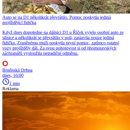
Auto se na D1 několikrát převrátilo. Pomoc poskytla jediná
projíždějící řidička
Když dnes dopoledne na dálnici D1 u Říček vyjelo osobní auto ze
silnice a několikrát se převrátilo v poli, zastavila pouze jediná
řidička. Zraněnému muži poskytla první pomoc, zatímco ostatní
vozy projížděly dál. Za svou pohotovost si od jihomoravských
záchranářů vysloužila netradiční odměnu.
Brněnská Drbna
dnes, 16:00
1 min
Reklama