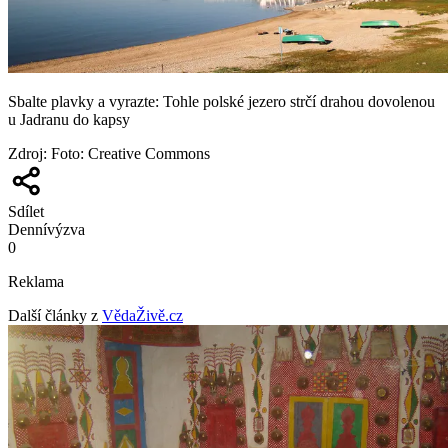
Sbalte plavky a vyrazte: Tohle polské jezero strčí drahou dovolenou
u Jadranu do kapsy
Zdroj
:
Foto: Creative Commons
Sdílet
Denní
výzva
0
Reklama
Další články z
VědaŽivě.cz