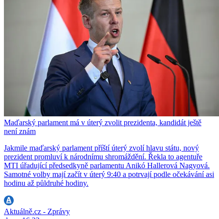
Maďarský parlament má v úterý zvolit prezidenta, kandidát ještě
není znám
Jakmile maďarský parlament příští úterý zvolí hlavu státu, nový
prezident promluví k národnímu shromáždění. Řekla to agentuře
MTI úřadující předsedkyně parlamentu Anikó Hallerová Nagyová.
Samotné volby mají začít v úterý 9:40 a potrvají podle očekávání asi
hodinu až půldruhé hodiny.
Aktuálně.cz - Zprávy