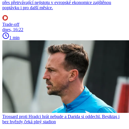
přes přetrvávající nejistotu v evropské ekonomice zajištěnou
poptávku i pro další měsíce.
Trade-off
dnes, 16:22
1 min
Trossard proti Hradci hrát nebude a Darida si oddechl. Beşiktaş i
bez hvězdy čeká plný stadion