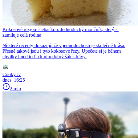
Kokosové řezy se šlehačkou: Jednoduchý moučník, který si
zamiluje celá rodina
Některé recepty dokazují, že v jednoduchosti je skutečně krása.
Přesně takové jsou i tyto kokosové řezy. Upečete si je během
chvilky hned teď a k nim dobrý šálek kávy.
Cooky.cz
dnes, 16:25
2 min