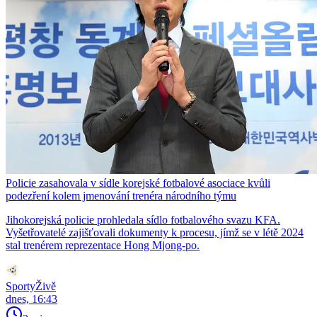
Policie zasahovala v sídle korejské fotbalové asociace kvůli
podezření kolem jmenování trenéra národního týmu
Jihokorejská policie prohledala sídlo fotbalového svazu KFA.
Vyšetřovatelé zajišťovali dokumenty k procesu, jímž se v létě 2024
stal trenérem reprezentace Hong Mjong-po.
SportyŽivě
dnes, 16:43