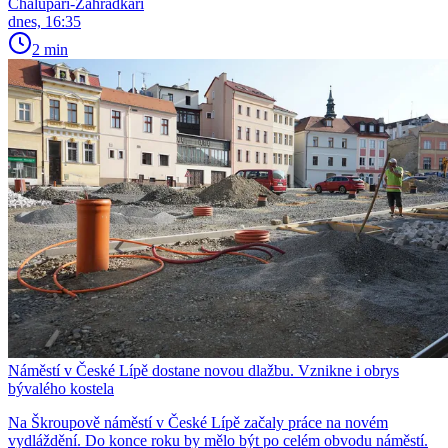
Chalupáři-Zahrádkáři
dnes, 16:35
2 min
Náměstí v České Lípě dostane novou dlažbu. Vznikne i obrys
bývalého kostela
Na Škroupově náměstí v České Lípě začaly práce na novém
vydláždění. Do konce roku by mělo být po celém obvodu náměstí.