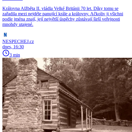
Královna Alžběta II. vládla Velké Británii 70 let. Díky tomu se
zařadila mezi nejdéle panující krále a královny. Ačkoliv ji všichni
podle jména znají, její největší úspěchy zůstávají širší veřejnosti
mnohdy utajené.
NESPECHEJ.cz
dnes, 16:30
3 min