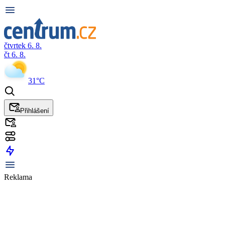
čtvrtek 6. 8.
čt 6. 8.
31°C
Přihlášení
Reklama