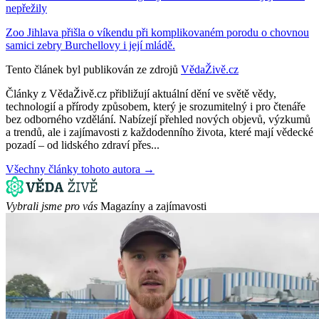
nepřežily
Zoo Jihlava přišla o víkendu při komplikovaném porodu o chovnou
samici zebry Burchellovy i její mládě.
Tento článek byl publikován ze zdrojů
VědaŽivě.cz
Články z VědaŽivě.cz přibližují aktuální dění ve světě vědy,
technologií a přírody způsobem, který je srozumitelný i pro čtenáře
bez odborného vzdělání. Nabízejí přehled nových objevů, výzkumů
a trendů, ale i zajímavosti z každodenního života, které mají vědecké
pozadí – od lidského zdraví přes...
Všechny články tohoto autora →
Vybrali jsme pro vás
Magazíny a zajímavosti