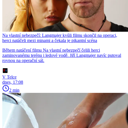
Na vlastní nebezpečí: Langmajer kvůli filmu skončil na operaci,
herci natáčeli mezi minami a čekala je pikantní scéna
Během natáčení filmu Na vlastní nebezpečí čelili herci
zaminovanému terénu i ledové vodě. Jiří Langmajer navíc putoval
rovnou na operační sál.
V Telce
dnes, 17:08
2 min