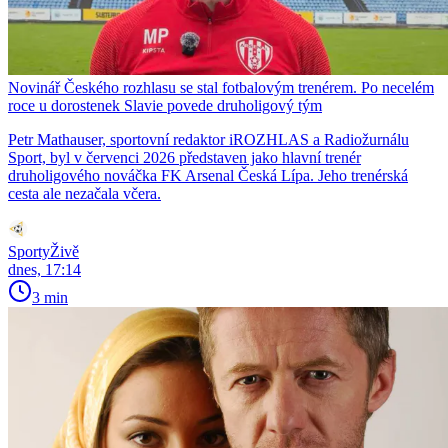
Novinář Českého rozhlasu se stal fotbalovým trenérem. Po necelém
roce u dorostenek Slavie povede druholigový tým
Petr Mathauser, sportovní redaktor iROZHLAS a Radiožurnálu
Sport, byl v červenci 2026 představen jako hlavní trenér
druholigového nováčka FK Arsenal Česká Lípa. Jeho trenérská
cesta ale nezačala včera.
SportyŽivě
dnes, 17:14
3 min