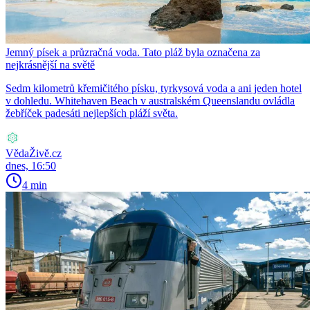
Jemný písek a průzračná voda. Tato pláž byla označena za
nejkrásnější na světě
Sedm kilometrů křemičitého písku, tyrkysová voda a ani jeden hotel
v dohledu. Whitehaven Beach v australském Queenslandu ovládla
žebříček padesáti nejlepších pláží světa.
VědaŽivě.cz
dnes, 16:50
4 min