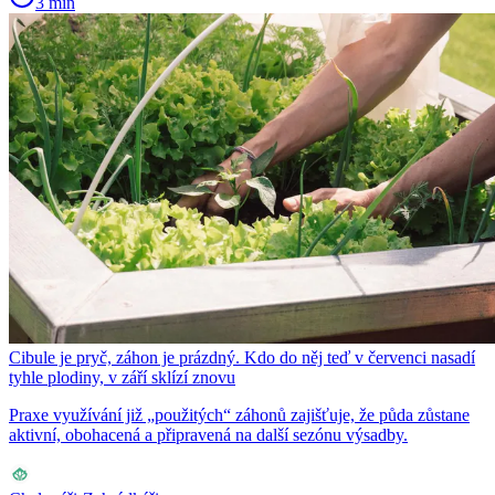
3 min
Cibule je pryč, záhon je prázdný. Kdo do něj teď v červenci nasadí
tyhle plodiny, v září sklízí znovu
Praxe využívání již „použitých“ záhonů zajišťuje, že půda zůstane
aktivní, obohacená a připravená na další sezónu výsadby.