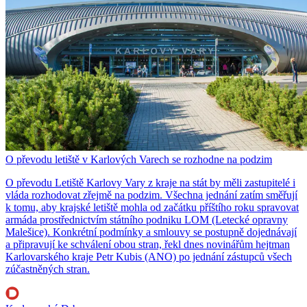
O převodu letiště v Karlových Varech se rozhodne na podzim
O převodu Letiště Karlovy Vary z kraje na stát by měli zastupitelé i
vláda rozhodovat zřejmě na podzim. Všechna jednání zatím směřují
k tomu, aby krajské letiště mohla od začátku příštího roku spravovat
armáda prostřednictvím státního podniku LOM (Letecké opravny
Malešice). Konkrétní podmínky a smlouvy se postupně dojednávají
a připravují ke schválení obou stran, řekl dnes novinářům hejtman
Karlovarského kraje Petr Kubis (ANO) po jednání zástupců všech
zúčastněných stran.