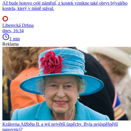
Až bude hotovo celé náměstí, z kostek vznikne také obrys bývalého
kostela, který v místě stával.
Liberecká Drbna
dnes, 16:34
1 min
Reklama
Královna Alžběta II. a její největší úspěchy. Byla nejúspěšnější
panovnicí?