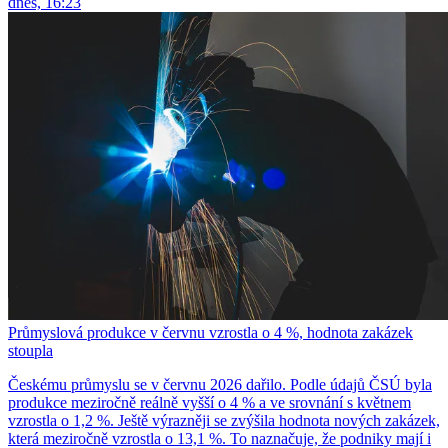
dnes, 16:23
Průmyslová produkce v červnu vzrostla o 4 %, hodnota zakázek
stoupla
Českému průmyslu se v červnu 2026 dařilo. Podle údajů ČSÚ byla
produkce meziročně reálně vyšší o 4 % a ve srovnání s květnem
vzrostla o 1,2 %. Ještě výrazněji se zvýšila hodnota nových zakázek,
která meziročně vzrostla o 13,1 %. To naznačuje, že podniky mají i