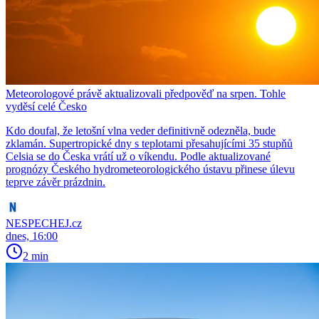
Meteorologové právě aktualizovali předpověď na srpen. Tohle
vyděsí celé Česko
Kdo doufal, že letošní vlna veder definitivně odezněla, bude
zklamán. Supertropické dny s teplotami přesahujícími 35 stupňů
Celsia se do Česka vrátí už o víkendu. Podle aktualizované
prognózy Českého hydrometeorologického ústavu přinese úlevu
teprve závěr prázdnin.
NESPECHEJ.cz
dnes, 16:00
2 min