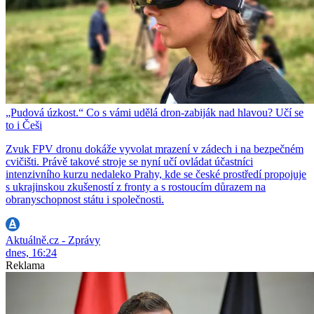
„Pudová úzkost.“ Co s vámi udělá dron-zabiják nad hlavou? Učí se
to i Češi
Zvuk FPV dronu dokáže vyvolat mrazení v zádech i na bezpečném
cvičišti. Právě takové stroje se nyní učí ovládat účastníci
intenzivního kurzu nedaleko Prahy, kde se české prostředí propojuje
s ukrajinskou zkušeností z fronty a s rostoucím důrazem na
obranyschopnost státu i společnosti.
Aktuálně.cz - Zprávy
dnes, 16:24
Reklama