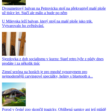
Dvoumetrový balvan na Petrovicku stojí na překvapivě malé ploše
už tisíce let. Stačí ale málo a bude po něm
U Milevska leží balvan, který stojí na malé ploše jako trik.
Vytvarovalo ho zvětrávání.
Sjezdovka z dob socialismu v kurzu: Staré retro lyže z půdy dnes
prodáte i za několik tisíc
Zimní sezóna na horách je pro mnohé synonymem pro
nejmodernější carvingové speciálky, helmy s bluetooth a...
Porod v české zoo skončil tragicky. Oblíbená samice ani její mládě