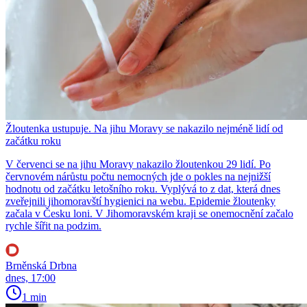
Žloutenka ustupuje. Na jihu Moravy se nakazilo nejméně lidí od
začátku roku
V červenci se na jihu Moravy nakazilo žloutenkou 29 lidí. Po
červnovém nárůstu počtu nemocných jde o pokles na nejnižší
hodnotu od začátku letošního roku. Vyplývá to z dat, která dnes
zveřejnili jihomoravští hygienici na webu. Epidemie žloutenky
začala v Česku loni. V Jihomoravském kraji se onemocnění začalo
rychle šířit na podzim.
Brněnská Drbna
dnes, 17:00
1 min