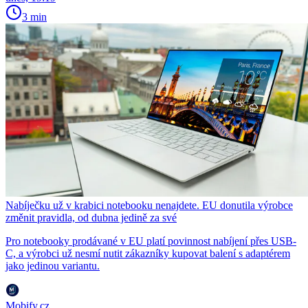
3 min
Nabíječku už v krabici notebooku nenajdete. EU donutila výrobce
změnit pravidla, od dubna jedině za své
Pro notebooky prodávané v EU platí povinnost nabíjení přes USB-
C, a výrobci už nesmí nutit zákazníky kupovat balení s adaptérem
jako jedinou variantu.
Mobify.cz