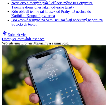
Nedaleko tureckých pláží leží celé město bez obyvatel.
Tajemné domy dnes lákají odvážné turisty
Kdo objevil tenhle ráj kousek od Prahy, už nechce do
Karibiku. Koupání je zdarma
Bozkovské jeskyně na Semilsku zažívají nečekaný nápor i za
tropických teplot
Zobrazit více
Lifestyle
Cestování
Destinace
Vybrali jsme pro vás
Magazíny a zajímavosti