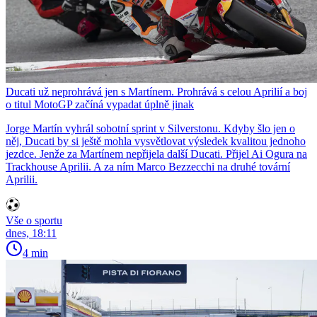
Ducati už neprohrává jen s Martínem. Prohrává s celou Aprilií a boj
o titul MotoGP začíná vypadat úplně jinak
Jorge Martín vyhrál sobotní sprint v Silverstonu. Kdyby šlo jen o
něj, Ducati by si ještě mohla vysvětlovat výsledek kvalitou jednoho
jezdce. Jenže za Martínem nepřijela další Ducati. Přijel Ai Ogura na
Trackhouse Aprilii. A za ním Marco Bezzecchi na druhé tovární
Aprilii.
Vše o sportu
dnes, 18:11
4 min