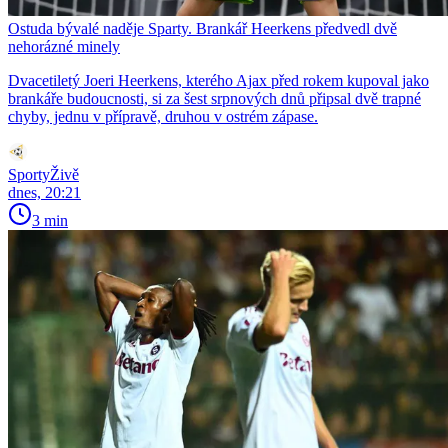
Ostuda bývalé naděje Sparty. Brankář Heerkens předvedl dvě
nehorázné minely
Dvacetiletý Joeri Heerkens, kterého Ajax před rokem kupoval jako
brankáře budoucnosti, si za šest srpnových dnů připsal dvě trapné
chyby, jednu v přípravě, druhou v ostrém zápase.
SportyŽivě
dnes, 20:21
3 min