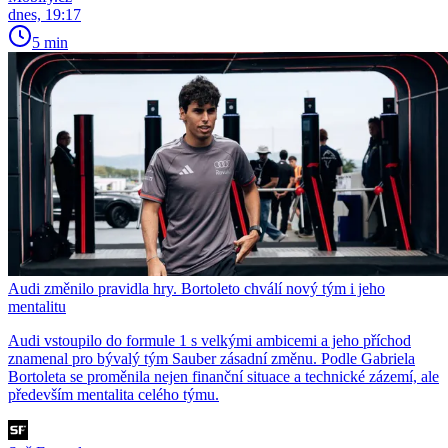
dnes, 19:17
5 min
Audi změnilo pravidla hry. Bortoleto chválí nový tým i jeho
mentalitu
Audi vstoupilo do formule 1 s velkými ambicemi a jeho příchod
znamenal pro bývalý tým Sauber zásadní změnu. Podle Gabriela
Bortoleta se proměnila nejen finanční situace a technické zázemí, ale
především mentalita celého týmu.