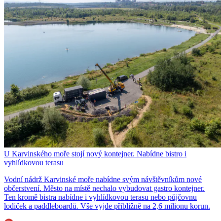
U Karvinského moře stojí nový kontejner. Nabídne bistro i
vyhlídkovou terasu
Vodní nádrž Karvinské moře nabídne svým návštěvníkům nové
občerstvení. Město na místě nechalo vybudovat gastro kontejner.
Ten kromě bistra nabídne i vyhlídkovou terasu nebo půjčovnu
lodiček a paddleboardů. Vše vyjde přibližně na 2,6 milionu korun.