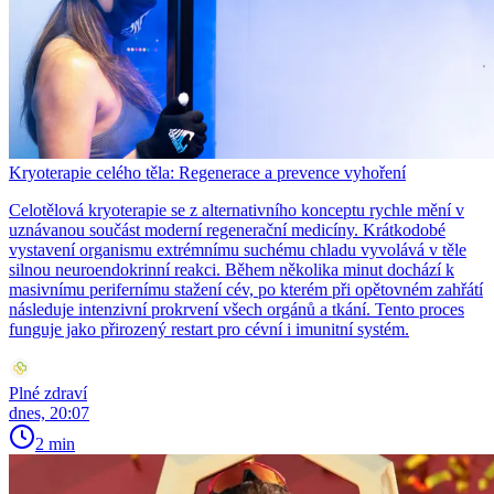
Kryoterapie celého těla: Regenerace a prevence vyhoření
Celotělová kryoterapie se z alternativního konceptu rychle mění v
uznávanou součást moderní regenerační medicíny. Krátkodobé
vystavení organismu extrémnímu suchému chladu vyvolává v těle
silnou neuroendokrinní reakci. Během několika minut dochází k
masivnímu perifernímu stažení cév, po kterém při opětovném zahřátí
následuje intenzivní prokrvení všech orgánů a tkání. Tento proces
funguje jako přirozený restart pro cévní i imunitní systém.
Plné zdraví
dnes, 20:07
2 min