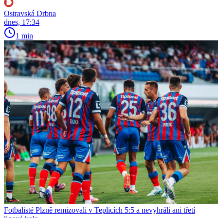
Ostravská Drbna
dnes, 17:34
1 min
Fotbalisté Plzně remizovali v Teplicích 5:5 a nevyhráli ani třetí