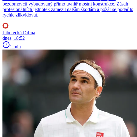
bezdomovců vybudovaný přímo uvnitř mostní konstrukce. Zásah
profesionálních jednotek zamezil dalším škodám a požár se podařilo
rychle zlikvidovat.
Liberecká Drbna
dnes, 18:52
1 min