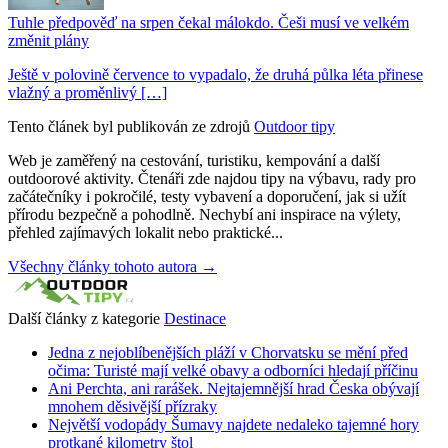
Tuhle předpověď na srpen čekal málokdo. Češi musí ve velkém
změnit plány
Ještě v polovině července to vypadalo, že druhá půlka léta přinese
vlažný a proměnlivý […]
Tento článek byl publikován ze zdrojů
Outdoor tipy
Web je zaměřený na cestování, turistiku, kempování a další
outdoorové aktivity. Čtenáři zde najdou tipy na výbavu, rady pro
začátečníky i pokročilé, testy vybavení a doporučení, jak si užít
přírodu bezpečně a pohodlně. Nechybí ani inspirace na výlety,
přehled zajímavých lokalit nebo praktické...
Všechny články tohoto autora →
Další články z kategorie
Destinace
Jedna z nejoblíbenějších pláží v Chorvatsku se mění před
očima: Turisté mají velké obavy a odborníci hledají příčinu
Ani Perchta, ani rarášek. Nejtajemnější hrad Česka obývají
mnohem děsivější přízraky
Největší vodopády Šumavy najdete nedaleko tajemné hory
protkané kilometry štol