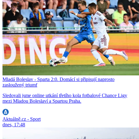
Mladá Boleslav - Sparta 2:0. Domácí si připisují naprosto
zasloužený triumf
Sledovali jsme online utkání třetího kola fotbalové Chance Ligy
mezi Mladou Boleslaví a Spartou Praha.
Aktuálně.cz - Sport
dnes, 17:48