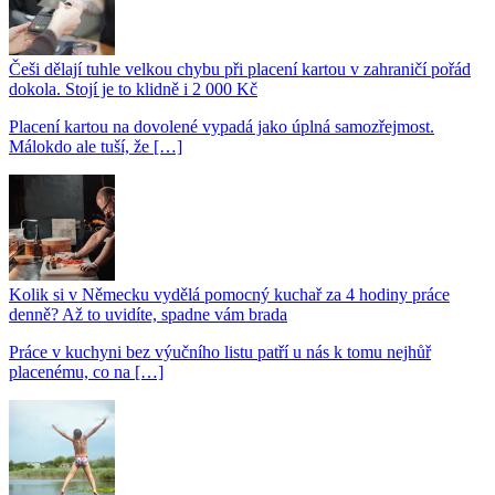
Češi dělají tuhle velkou chybu při placení kartou v zahraničí pořád
dokola. Stojí je to klidně i 2 000 Kč
Placení kartou na dovolené vypadá jako úplná samozřejmost.
Málokdo ale tuší, že […]
Kolik si v Německu vydělá pomocný kuchař za 4 hodiny práce
denně? Až to uvidíte, spadne vám brada
Práce v kuchyni bez výučního listu patří u nás k tomu nejhůř
placenému, co na […]