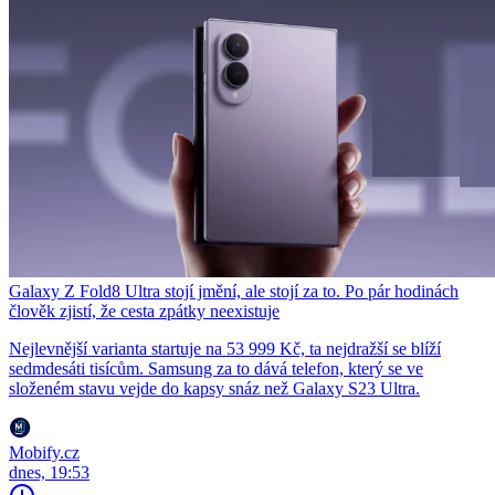
Galaxy Z Fold8 Ultra stojí jmění, ale stojí za to. Po pár hodinách
člověk zjistí, že cesta zpátky neexistuje
Nejlevnější varianta startuje na 53 999 Kč, ta nejdražší se blíží
sedmdesáti tisícům. Samsung za to dává telefon, který se ve
složeném stavu vejde do kapsy snáz než Galaxy S23 Ultra.
Mobify.cz
dnes, 19:53