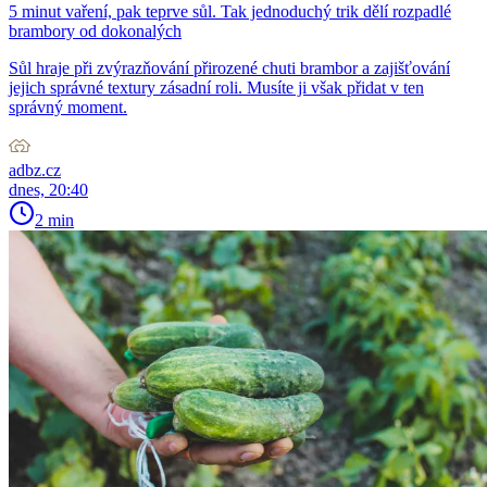
5 minut vaření, pak teprve sůl. Tak jednoduchý trik dělí rozpadlé
brambory od dokonalých
Sůl hraje při zvýrazňování přirozené chuti brambor a zajišťování
jejich správné textury zásadní roli. Musíte ji však přidat v ten
správný moment.
adbz.cz
dnes, 20:40
2 min