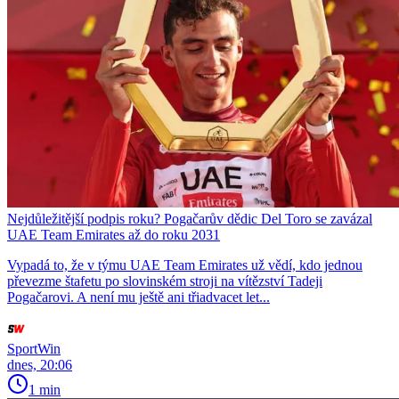
Nejdůležitější podpis roku? Pogačarův dědic Del Toro se zavázal
UAE Team Emirates až do roku 2031
Vypadá to, že v týmu UAE Team Emirates už vědí, kdo jednou
převezme štafetu po slovinském stroji na vítězství Tadeji
Pogačarovi. A není mu ještě ani třiadvacet let...
SportWin
dnes, 20:06
1 min