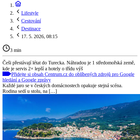
Lifestyle
Cestování
Destinace
17. 5. 2026, 08:15
3 min
Češi přestávají létat do Turecka. Náhradou je 1 středomořská země,
kde je servis 2× lepší a hotely o třídu výš
Přidejte si obsah Centrum.cz do oblíbených zdrojů pro Google
hledání a Google zprávy
Každé jaro se v českých domácnostech opakuje stejná scéna.
Rodina sedí u stolu, na […]