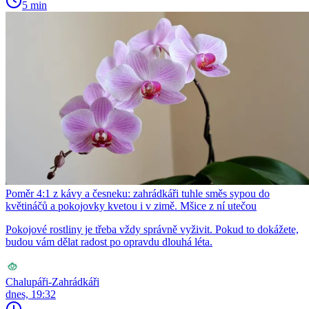
5 min
Poměr 4:1 z kávy a česneku: zahrádkáři tuhle směs sypou do
květináčů a pokojovky kvetou i v zimě. Mšice z ní utečou
Pokojové rostliny je třeba vždy správně vyživit. Pokud to dokážete,
budou vám dělat radost po opravdu dlouhá léta.
Chalupáři-Zahrádkáři
dnes, 19:32