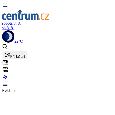
sobota 8. 8.
so 8. 8.
22°C
Přihlášení
Reklama