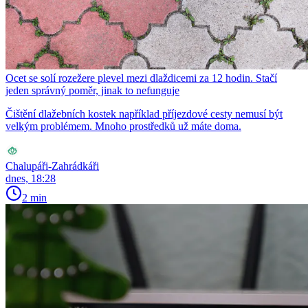
Ocet se solí rozežere plevel mezi dlaždicemi za 12 hodin. Stačí
jeden správný poměr, jinak to nefunguje
Čištění dlažebních kostek například příjezdové cesty nemusí být
velkým problémem. Mnoho prostředků už máte doma.
Chalupáři-Zahrádkáři
dnes, 18:28
2 min