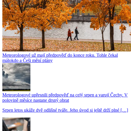
Meteorologové už mají předpověď do konce roku. Tohle čekal
málokdo a Češi mění plány
Meteorologové upřesnili předpověď na celý srpen a varují Čechy. V
polovině měsíce nastane drsný obrat
Srpen letos ukáže dvě odlišné tváře. Jeho úvod si ještě drží plné […]