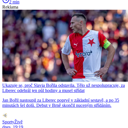
2 min
Reklama
Ukazuje se, proč Slavia Bořila odstavila. Tělo už nespolupracuje, za
Liberec odehrál jen půl hodiny a musel střídat
Jan Bořil nastoupil za Liberec poprvé v základní sestavě, a po 35
minutách šel dolů. Debut v Brně skončil nuceným střídáním.
SportyŽivě
dnes, 19:19