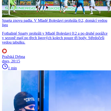
Sparta znovu padla. V Mladé Boleslavi prohrála 0:2, domácí vedou
ligu
Fotbalisté Sparty prohráli v Mladé Boleslavi 0:2 a po druhé porážce
v sezoně mají po třech ligových kolech pouze tři body. Středočeši
vedou tabulku.
Pražská Drbna
dnes, 20:15
1 min