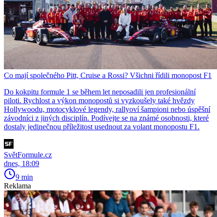
Co mají společného Pitt, Cruise a Rossi? Všichni řídili monopost F1
Do kokpitu formule 1 se během let neposadili jen profesionální
piloti. Rychlost a výkon monopostů si vyzkoušely také hvězdy
Hollywoodu, motocyklové legendy, rallyoví šampioni nebo úspěšní
závodníci z jiných disciplín. Podívejte se na známé osobnosti, které
dostaly jedinečnou příležitost usednout za volant monopostu F1.
SvětFormule.cz
dnes, 18:09
9 min
Reklama