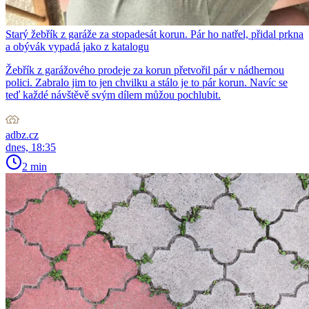
Starý žebřík z garáže za stopadesát korun. Pár ho natřel, přidal prkna
a obývák vypadá jako z katalogu
Žebřík z garážového prodeje za korun přetvořil pár v nádhernou
polici. Zabralo jim to jen chvilku a stálo je to pár korun. Navíc se
teď každé návštěvě svým dílem můžou pochlubit.
adbz.cz
dnes, 18:35
2 min