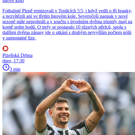
ligové kolo
Fotbalisté Plzně remizovali v Teplicích 5:5, i když vedli o tři branky,
a nezvítězili ani ve třetím ligovém kole. Severočeši naopak v nové
sezoně stále neprohráli a v součtu s úvodními dvěma triumfy mají na
kontě sedm bodů. O trefy se postaralo 10 různých střelců, spolu s
dalšími dvěma zápasy jde o utkání s druhým nejvyšším počtem gólů
v samostatné lize.
Plzeňská Drbna
dnes, 17:30
3 min