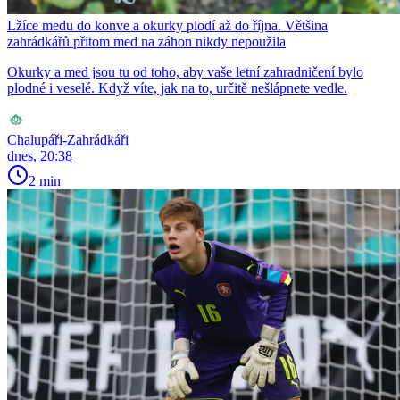
Lžíce medu do konve a okurky plodí až do října. Většina
zahrádkářů přitom med na záhon nikdy nepoužila
Okurky a med jsou tu od toho, aby vaše letní zahradničení bylo
plodné i veselé. Když víte, jak na to, určitě nešlápnete vedle.
Chalupáři-Zahrádkáři
dnes, 20:38
2 min