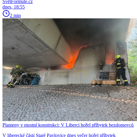
SvětFormule.cz
dnes, 18:55
2 min
Plameny v mostní konstrukci: V Liberci hořel příbytek bezdomovců
V liberecké části Staré Pavlovice dnes večer hořel příbytek