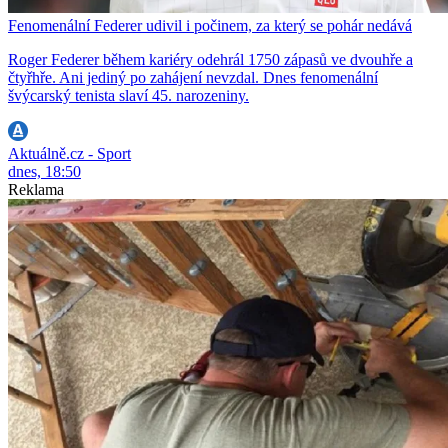
Fenomenální Federer udivil i počinem, za který se pohár nedává
Roger Federer během kariéry odehrál 1750 zápasů ve dvouhře a
čtyřhře. Ani jediný po zahájení nevzdal. Dnes fenomenální
švýcarský tenista slaví 45. narozeniny.
Aktuálně.cz - Sport
dnes, 18:50
Reklama