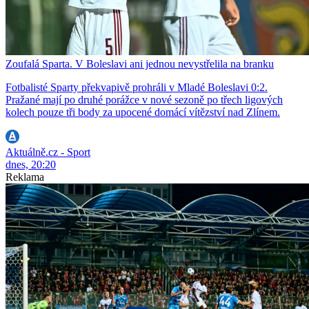
Zoufalá Sparta. V Boleslavi ani jednou nevystřelila na branku
Fotbalisté Sparty překvapivě prohráli v Mladé Boleslavi 0:2.
Pražané mají po druhé porážce v nové sezoně po třech ligových
kolech pouze tři body za upocené domácí vítězství nad Zlínem.
Aktuálně.cz - Sport
dnes, 20:20
Reklama