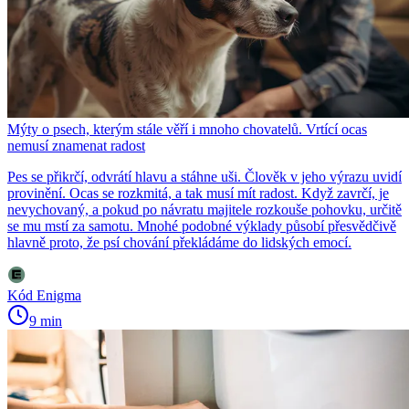
Mýty o psech, kterým stále věří i mnoho chovatelů. Vrtící ocas
nemusí znamenat radost
Pes se přikrčí, odvrátí hlavu a stáhne uši. Člověk v jeho výrazu uvidí
provinění. Ocas se rozkmitá, a tak musí mít radost. Když zavrčí, je
nevychovaný, a pokud po návratu majitele rozkouše pohovku, určitě
se mu mstí za samotu. Mnohé podobné výklady působí přesvědčivě
hlavně proto, že psí chování překládáme do lidských emocí.
Kód Enigma
9 min