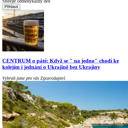
Sbírejte odměny
každý den
Přihlásit
CENTRUM o páté: Když se " na jedno" chodí ke
kolejím i jednání o Ukrajině bez Ukrajiny
Vybrali jsme pro vás
Zpravodajství