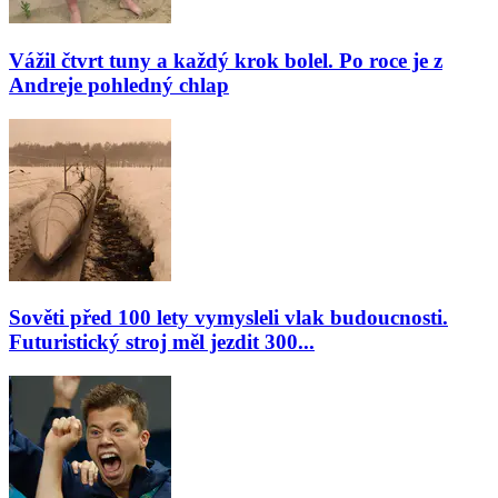
Vážil čtvrt tuny a každý krok bolel. Po roce je z
Andreje pohledný chlap
Sověti před 100 lety vymysleli vlak budoucnosti.
Futuristický stroj měl jezdit 300...