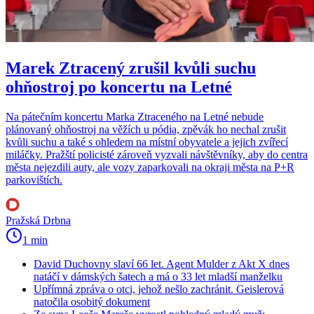
Marek Ztracený zrušil kvůli suchu
ohňostroj po koncertu na Letné
Na pátečním koncertu Marka Ztraceného na Letné nebude
plánovaný ohňostroj na věžích u pódia, zpěvák ho nechal zrušit
kvůli suchu a také s ohledem na místní obyvatele a jejich zvířecí
miláčky. Pražští policisté zároveň vyzvali návštěvníky, aby do centra
města nejezdili auty, ale vozy zaparkovali na okraji města na P+R
parkovištích.
Pražská Drbna
1 min
David Duchovny slaví 66 let. Agent Mulder z Akt X dnes
natáčí v dámských šatech a má o 33 let mladší manželku
Upřímná zpráva o otci, jehož nešlo zachránit. Geislerová
natočila osobitý dokument