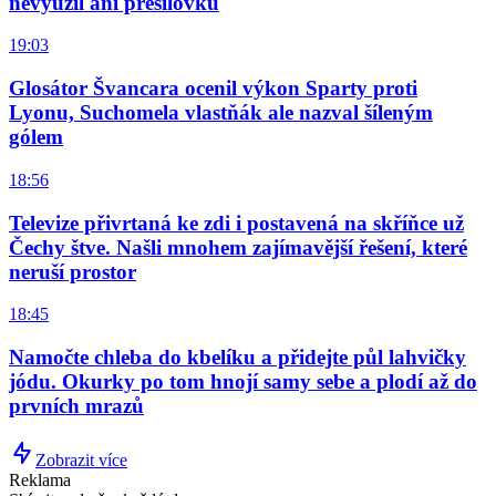
nevyužil ani přesilovku
19:03
Glosátor Švancara ocenil výkon Sparty proti
Lyonu, Suchomela vlastňák ale nazval šíleným
gólem
18:56
Televize přivrtaná ke zdi i postavená na skříňce už
Čechy štve. Našli mnohem zajímavější řešení, které
neruší prostor
18:45
Namočte chleba do kbelíku a přidejte půl lahvičky
jódu. Okurky po tom hnojí samy sebe a plodí až do
prvních mrazů
Zobrazit více
Reklama