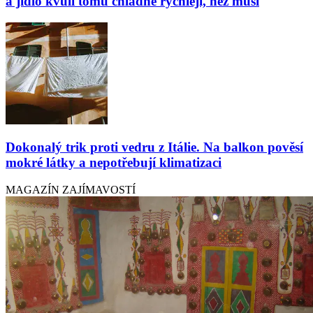
a jídlo kvůli tomu chladne rychleji, než musí
Dokonalý trik proti vedru z Itálie. Na balkon pověsí
mokré látky a nepotřebují klimatizaci
MAGAZÍN ZAJÍMAVOSTÍ