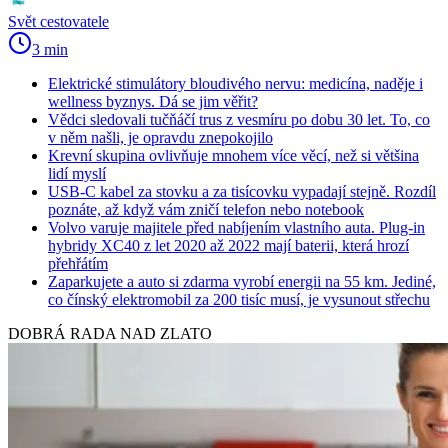
Svět cestovatele
3 min
Elektrické stimulátory bloudivého nervu: medicína, naděje i
wellness byznys. Dá se jim věřit?
Vědci sledovali tučňáčí trus z vesmíru po dobu 30 let. To, co
v něm našli, je opravdu znepokojilo
Krevní skupina ovlivňuje mnohem více věcí, než si většina
lidí myslí
USB-C kabel za stovku a za tisícovku vypadají stejně. Rozdíl
poznáte, až když vám zničí telefon nebo notebook
Volvo varuje majitele před nabíjením vlastního auta. Plug-in
hybridy XC40 z let 2020 až 2022 mají baterii, která hrozí
přehřátím
Zaparkujete a auto si zdarma vyrobí energii na 55 km. Jediné,
co čínský elektromobil za 200 tisíc musí, je vysunout střechu
DOBRÁ RADA NAD ZLATO