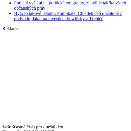
Putin si vyšlápl na politické emigranty, zbavil je takřka všech
občanských práv
Bylo to takové letadlo. Podnikatel Chládek čelí obžalobě z
podvodu, lákal na investice do whisky z Třebíče
Reklama
Vaše šťastná čísla pro dnešní den