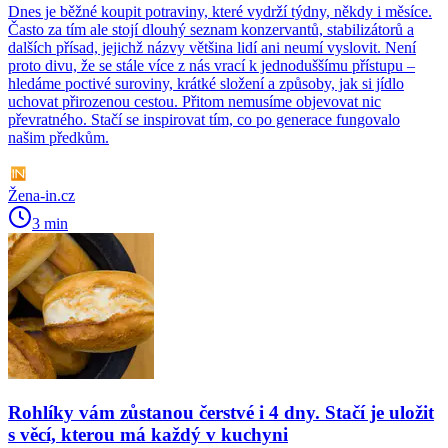
Dnes je běžné koupit potraviny, které vydrží týdny, někdy i měsíce.
Často za tím ale stojí dlouhý seznam konzervantů, stabilizátorů a
dalších přísad, jejichž názvy většina lidí ani neumí vyslovit. Není
proto divu, že se stále více z nás vrací k jednoduššímu přístupu –
hledáme poctivé suroviny, krátké složení a způsoby, jak si jídlo
uchovat přirozenou cestou. Přitom nemusíme objevovat nic
převratného. Stačí se inspirovat tím, co po generace fungovalo
našim předkům.
Žena-in.cz
3 min
Rohlíky vám zůstanou čerstvé i 4 dny. Stačí je uložit
s věcí, kterou má každý v kuchyni