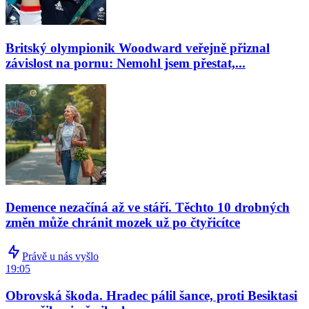
Britský olympionik Woodward veřejně přiznal
závislost na pornu: Nemohl jsem přestat,...
Demence nezačíná až ve stáří. Těchto 10 drobných
změn může chránit mozek už po čtyřicítce
Právě u nás vyšlo
19:05
Obrovská škoda. Hradec pálil šance, proti Besiktasi