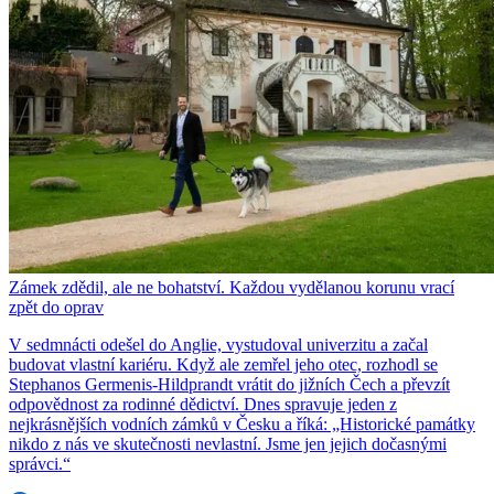
Zámek zdědil, ale ne bohatství. Každou vydělanou korunu vrací
zpět do oprav
V sedmnácti odešel do Anglie, vystudoval univerzitu a začal
budovat vlastní kariéru. Když ale zemřel jeho otec, rozhodl se
Stephanos Germenis-Hildprandt vrátit do jižních Čech a převzít
odpovědnost za rodinné dědictví. Dnes spravuje jeden z
nejkrásnějších vodních zámků v Česku a říká: „Historické památky
nikdo z nás ve skutečnosti nevlastní. Jsme jen jejich dočasnými
správci.“