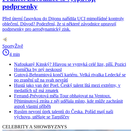
podprsenky
Před úterní časovkou do Dijonu nařídila UCI mimořádné kontroly
oblečení. Důvod? Podezření, že si některé závodnice upravují
podprsenky pro aerodynamický zisk.
SportyŽivě
4 min
Nafoukaný Kinský? Hlavou se vymyká celé lize, píší. Pozici
Horníčka by prý neskousl
Gutová-Behramiová končí kariéru. Velká rivalka Ledecké se
po zranění už na svah nevrátí
Hustá jako van der Poel. Český talent lítá mezi extrémy, v
medailích už má zmatek
Ferrand-Prévotová měla Tour obhajovat na Ventoux.
Pětiminutová ztráta z něj udělala místo, kde může zachránit
aspoň vlastní příběh
Rusům nevoní úprk talentů do Česka. Pořád mají naši
výchovu, utěšuje se Tarpiščev
CELEBRITY A SHOWBYZNYS