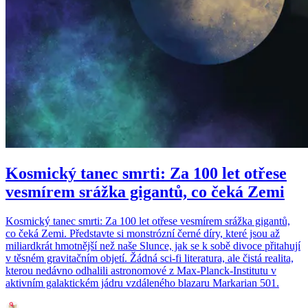
Kosmický tanec smrti: Za 100 let otřese
vesmírem srážka gigantů, co čeká Zemi
Kosmický tanec smrti: Za 100 let otřese vesmírem srážka gigantů,
co čeká Zemi. Představte si monstrózní černé díry, které jsou až
miliardkrát hmotnější než naše Slunce, jak se k sobě divoce přitahují
v těsném gravitačním objetí. Žádná sci-fi literatura, ale čistá realita,
kterou nedávno odhalili astronomové z Max-Planck-Institutu v
aktivním galaktickém jádru vzdáleného blazaru Markarian 501.