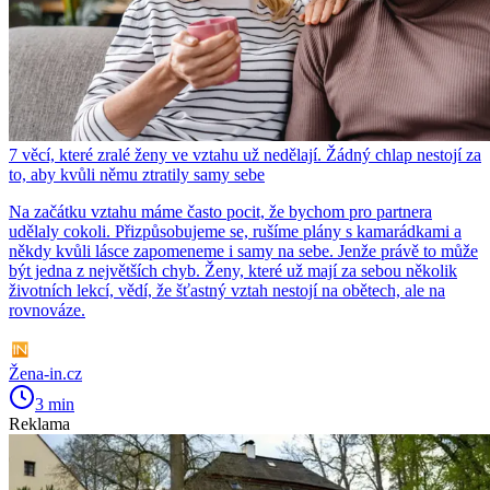
7 věcí, které zralé ženy ve vztahu už nedělají. Žádný chlap nestojí za
to, aby kvůli němu ztratily samy sebe
Na začátku vztahu máme často pocit, že bychom pro partnera
udělaly cokoli. Přizpůsobujeme se, rušíme plány s kamarádkami a
někdy kvůli lásce zapomeneme i samy na sebe. Jenže právě to může
být jedna z největších chyb. Ženy, které už mají za sebou několik
životních lekcí, vědí, že šťastný vztah nestojí na obětech, ale na
rovnováze.
Žena-in.cz
3 min
Reklama