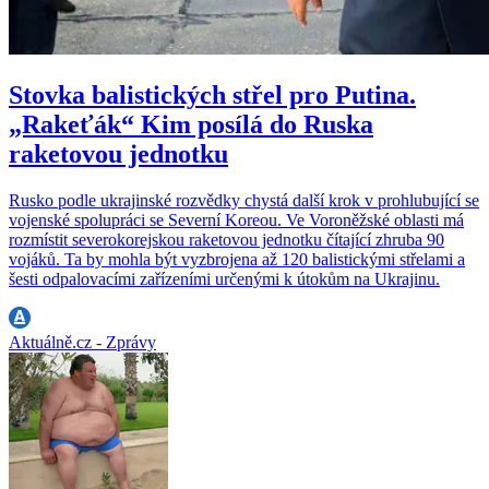
Stovka balistických střel pro Putina.
„Rakeťák“ Kim posílá do Ruska
raketovou jednotku
Rusko podle ukrajinské rozvědky chystá další krok v prohlubující se
vojenské spolupráci se Severní Koreou. Ve Voroněžské oblasti má
rozmístit severokorejskou raketovou jednotku čítající zhruba 90
vojáků. Ta by mohla být vyzbrojena až 120 balistickými střelami a
šesti odpalovacími zařízeními určenými k útokům na Ukrajinu.
Aktuálně.cz - Zprávy