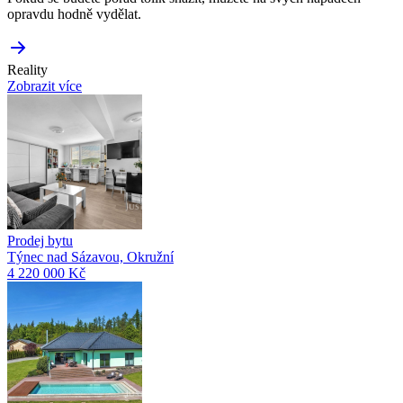
opravdu hodně vydělat.
Reality
Zobrazit více
Prodej bytu
Týnec nad Sázavou, Okružní
4 220 000 Kč