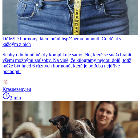
Důležité hormony, které brání úspěšnému hubnutí. Co dělat s
každým z nich
Snahy o hubnutí někdy komplikuje samo tělo, které se snaží bránit
všemi možnými způsoby. Na vině, že kilogramy nejdou dolů, totiž
může být hned 6 různých hormonů, které je potřeba nejdříve
pochopit.
Krasnezeny.eu
2 min