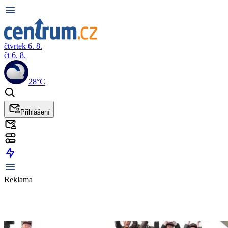
čtvrtek 6. 8.
čt 6. 8.
28°C
Přihlášení
Reklama