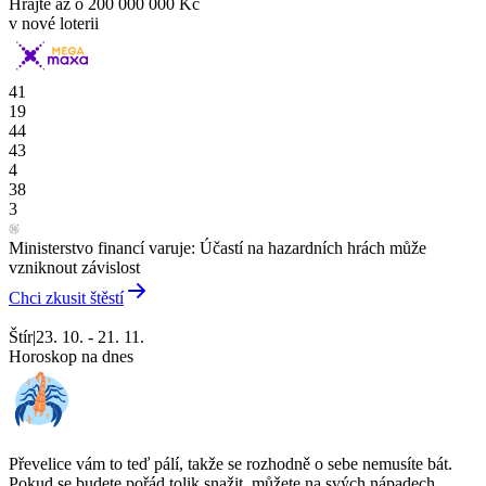
Hrajte až o
200 000 000 Kč
v nové loterii
41
19
44
43
4
38
3
Ministerstvo financí varuje: Účastí na hazardních hrách může
vzniknout závislost
Chci zkusit štěstí
Štír
|
23. 10. - 21. 11.
Horoskop na dnes
Převelice vám to teď pálí, takže se rozhodně o sebe nemusíte bát.
Pokud se budete pořád tolik snažit, můžete na svých nápadech