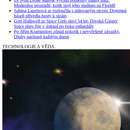
Ze syna Leoše Mareše vyrostl pohledný mladý muž:
Moderátor prozradil, kolik stojí jeho studium na Floridě
Sabina Laurinová se rozloučila s milovaným otcem. Dojemná
báseň přivedla hosty k slzám
Geri Halliwell ze Spice Girls slaví 54 let. Divoká Ginger
Spice dnes žije v ústraní po boku miliardáře
Po Jiřím Krampolovi zůstal pokojík i nevyřešené závazky.
Dluhy narůstají každým dnem
TECHNOLOGIE A VĚDA