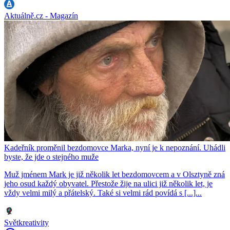
Aktuálně.cz - Magazín
Kadeřník proměnil bezdomovce Marka, nyní je k nepoznání. Uhádli
byste, že jde o stejného muže
Muž jménem Mark je již několik let bezdomovcem a v Olsztyně zná
jeho osud každý obyvatel. Přestože žije na ulici již několik let, je
vždy velmi milý a přátelský. Také si velmi rád povídá s [...]...
Světkreativity