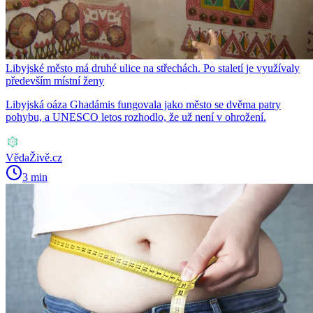
Libyjské město má druhé ulice na střechách. Po staletí je využívaly
především místní ženy
Libyjská oáza Ghadámis fungovala jako město se dvěma patry
pohybu, a UNESCO letos rozhodlo, že už není v ohrožení.
VědaŽivě.cz
3 min