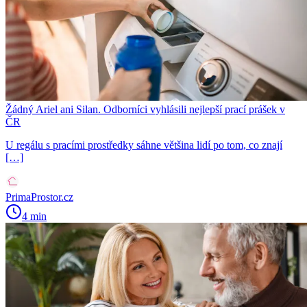
Žádný Ariel ani Silan. Odborníci vyhlásili nejlepší prací prášek v
ČR
U regálu s pracími prostředky sáhne většina lidí po tom, co znají
[…]
PrimaProstor.cz
4 min