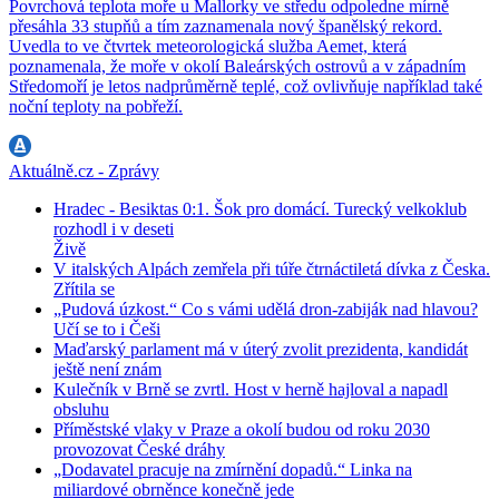
Povrchová teplota moře u Mallorky ve středu odpoledne mírně
přesáhla 33 stupňů a tím zaznamenala nový španělský rekord.
Uvedla to ve čtvrtek meteorologická služba Aemet, která
poznamenala, že moře v okolí Baleárských ostrovů a v západním
Středomoří je letos nadprůměrně teplé, což ovlivňuje například také
noční teploty na pobřeží.
Aktuálně.cz - Zprávy
Hradec - Besiktas 0:1. Šok pro domácí. Turecký velkoklub
rozhodl i v deseti
Živě
V italských Alpách zemřela při túře čtrnáctiletá dívka z Česka.
Zřítila se
„Pudová úzkost.“ Co s vámi udělá dron-zabiják nad hlavou?
Učí se to i Češi
Maďarský parlament má v úterý zvolit prezidenta, kandidát
ještě není znám
Kulečník v Brně se zvrtl. Host v herně hajloval a napadl
obsluhu
Příměstské vlaky v Praze a okolí budou od roku 2030
provozovat České dráhy
„Dodavatel pracuje na zmírnění dopadů.“ Linka na
miliardové obrněnce konečně jede