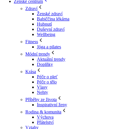
Ženské centrum
Zdraví
Ženské zdraví
Babiččina lékárna
Hubnutí
Duševní zdraví
Wellbeing
Fitness
Jóga a pilates
Módní trendy
Aktuální trendy
Doplňky
Krása
Péče o pleť
Péče o tělo
Vlasy
Nehty
Příběhy ze života
Inspirativní ženy
Rodina & komunita
Výchova
Přátelství
Vztahy