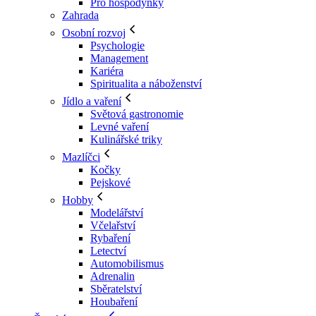
Pro hospodyňky
Zahrada
Osobní rozvoj
Psychologie
Management
Kariéra
Spiritualita a náboženství
Jídlo a vaření
Světová gastronomie
Levné vaření
Kulinářské triky
Mazlíčci
Kočky
Pejskové
Hobby
Modelářství
Včelařství
Rybaření
Letectví
Automobilismus
Adrenalin
Sběratelství
Houbaření