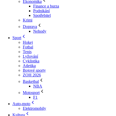
Ekonomika
Finance a burza
Podnikání
Spotřebitel
Krimi
Doprava
Nehody
Sport
Hokej
Fotbal
Tenis
Lyžování
Cyklistika
Atletika
Bojové sporty
ZOH 2026
Basketbal
NBA
Motosport
F1
Auto-moto
Elektromobily
Kultura