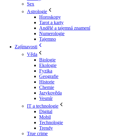
Sex
Astrologie
Horoskopy
Tarot a karty
Andělé a tajemná znamení
Numerologie
Tajemno
Zajímavosti
Věda
Biologie
Ekologie
Fyzika
Geografie
Historie
Chemie
Jazykověda
Vesmír
IT a technologie
Digital
Mobil
Technologie
Trendy
True crime