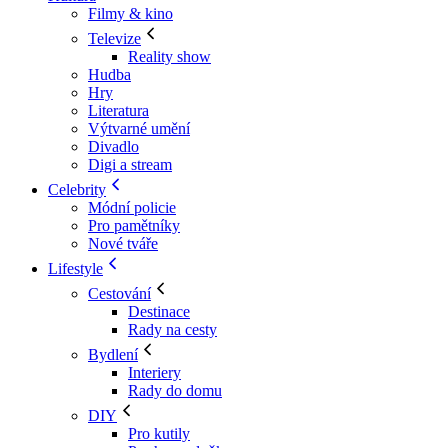
Filmy & kino
Televize
Reality show
Hudba
Hry
Literatura
Výtvarné umění
Divadlo
Digi a stream
Celebrity
Módní policie
Pro pamětníky
Nové tváře
Lifestyle
Cestování
Destinace
Rady na cesty
Bydlení
Interiery
Rady do domu
DIY
Pro kutily