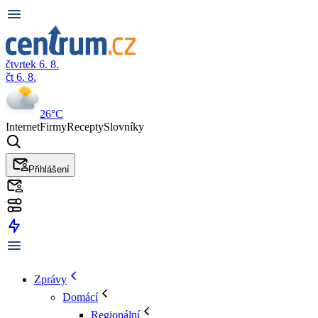
čtvrtek 6. 8.
čt 6. 8.
26°C
Internet
Firmy
Recepty
Slovníky
Přihlášení
Zprávy
Domácí
Regionální