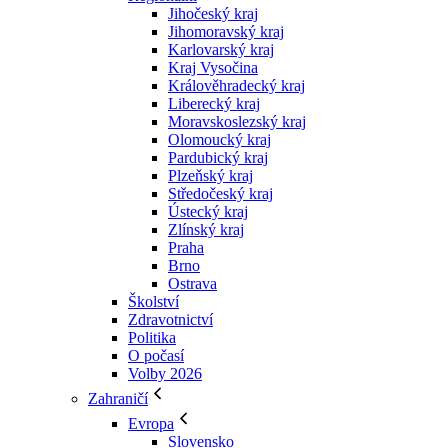
Jihočeský kraj
Jihomoravský kraj
Karlovarský kraj
Kraj Vysočina
Králověhradecký kraj
Liberecký kraj
Moravskoslezský kraj
Olomoucký kraj
Pardubický kraj
Plzeňský kraj
Středočeský kraj
Ústecký kraj
Zlínský kraj
Praha
Brno
Ostrava
Školství
Zdravotnictví
Politika
O počasí
Volby 2026
Zahraničí
Evropa
Slovensko