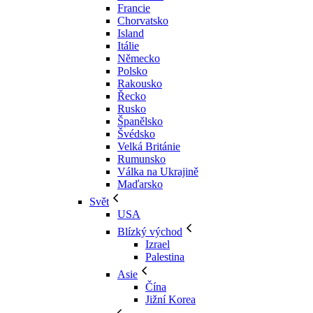
Francie
Chorvatsko
Island
Itálie
Německo
Polsko
Rakousko
Řecko
Rusko
Španělsko
Švédsko
Velká Británie
Rumunsko
Válka na Ukrajině
Maďarsko
Svět
USA
Blízký východ
Izrael
Palestina
Asie
Čína
Jižní Korea