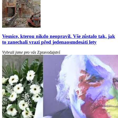
Vesnice, kterou nikdo neopravil. Vše zůstalo tak, jak
to zanechali vrazi před jedenaosmdesáti lety
Vybrali jsme pro vás
Zpravodajství