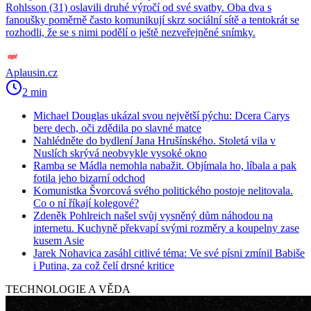
Rohlsson (31) oslavili druhé výročí od své svatby. Oba dva s
fanoušky poměrně často komunikují skrz sociální sítě a tentokrát se
rozhodli, že se s nimi podělí o ještě nezveřejněné snímky.
Aplausin.cz
2 min
Michael Douglas ukázal svou největší pýchu: Dcera Carys
bere dech, oči zdědila po slavné matce
Nahlédněte do bydlení Jana Hrušínského. Stoletá vila v
Nuslích skrývá neobvykle vysoké okno
Ramba se Mádla nemohla nabažit. Objímala ho, líbala a pak
fotila jeho bizarní odchod
Komunistka Švorcová svého politického postoje nelitovala.
Co o ní říkají kolegové?
Zdeněk Pohlreich našel svůj vysněný dům náhodou na
internetu. Kuchyně překvapí svými rozměry a koupelny zase
kusem Asie
Jarek Nohavica zasáhl citlivé téma: Ve své písni zmínil Babiše
i Putina, za což čelí drsné kritice
TECHNOLOGIE A VĚDA