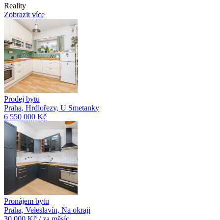
Reality
Zobrazit více
Prodej bytu
Praha, Hrdlořezy, U Smetanky
6 550 000 Kč
Pronájem bytu
Praha, Veleslavín, Na okraji
30 000 Kč / za měsíc