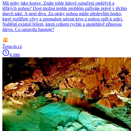
Mít nohy jako konve. Znáte tohle lidové označení oteklých a
těžkých nohou? Dost možná tenhle problém zažíváte právě v těchto
dnech také. A není divu. Za otoky nohou může především horko,
které rozšiřuje cévy a zpomaluje návrat krve z nohou zpět k srdci.
Naštěstí existují řešení, která celkem rychle a spolehlivě přinesou
úlevu. Co opravdu funguje?
Žena-in.cz
4 min