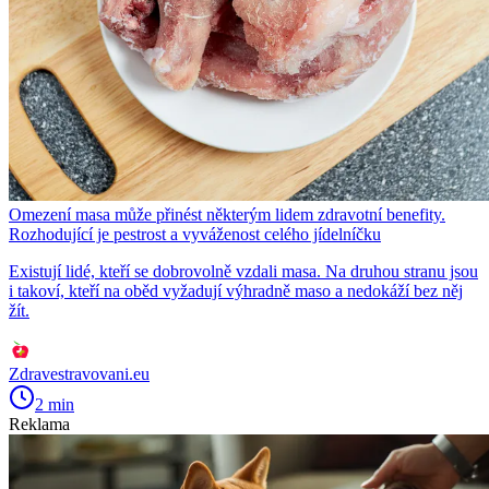
Omezení masa může přinést některým lidem zdravotní benefity.
Rozhodující je pestrost a vyváženost celého jídelníčku
Existují lidé, kteří se dobrovolně vzdali masa. Na druhou stranu jsou
i takoví, kteří na oběd vyžadují výhradně maso a nedokáží bez něj
žít.
Zdravestravovani.eu
2 min
Reklama