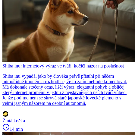
Shiba inu: internetový výraz ve tváři, kočičí názor na poslušnost
Shiba inu vypadá, jako by člověka právě přistihl při něčem
mimořádně trapném a rozhodl se, že to zatím nebude komentovat.
Má dokonale stočený ocas, liščí výraz, elegantní pohyb a obličej,
který internet proměnil v jednu z nejslavnějších psích tváří vůbec.
Jenže pod memem se skrývá staré japonské lovecké plemeno s
velmi jasným názorem na osobní autonomii.
Žlutá kočka
14 min