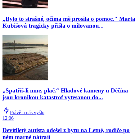
„Bylo to strašné, očima mě prosila o pomoc." Marta
Kubišová tragicky přišla o milovanou...
„Spatříš-li mne, plač.“ Hladové kameny u Děčína
jsou kronikou katastrof vytesanou do...
Právě u nás vyšlo
12:06
Devítiletý autista odešel z bytu na Letné, rodiče po
něm marně pátrají