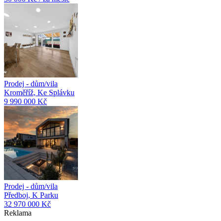
Prodej - dům/vila
Kroměříž, Ke Splávku
9 990 000 Kč
Prodej - dům/vila
Předboj, K Parku
32 970 000 Kč
Reklama