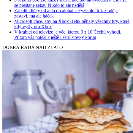
se přestane sekat. Nikdo to ale nedělá
Zabalil klíčky od auta do alobalu. Fyzikální trik zloděje
zastaví, má ale háček
Microsoft chce, aby na Xbox Helix běhaly všechny hry, které
kdy vyšly pro Xbox
V krabici od televize je věc, kterou 9 z 10 Čechů vyhodí.
Přitom vás potěší a ještě ušetří stovky korun
DOBRÁ RADA NAD ZLATO