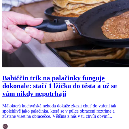
Babiččin trik na palačinky funguje
dokonale: stačí 1 lžička do těsta a už se
vám nikdy nepotrhají
Málokterá kuchyňská nehoda dokáže zkazit chuť do vaření tak
spolehlivě jako palačinka, která se v půlce obracení roztrhne a
zůstane viset na obracečce. Většina z nás v tu chvíli obviní...