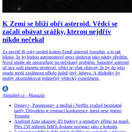
K Zemi se blíží obří asteroid. Vědci se
začali obávat srážky, kterou nejdřív
nikdo nečekal
Za necelé tři roky proletí kolem Země asteroid Apophis, a to tak
blízko, že jej budou astronomové moci sledovat jako nikdy předtím.
Nová studie ale upozorňuje na nečekaný problém. Samotný asteroid
už sice naši planetu neohrozí, vědci se však obávají, že by do jeho
osudu mohl zasáhnout někdo úplně jiný: lidstvo. A důsledky by
mohly zkomplikovat jedinečný vědecký experiment.
Aktuálně.cz - Magazín
Disney+, Paramount+ a možná i Netflix zvažují bezplatné
tarify. Důvodem je rostoucí konkurence, která nese jméno
Youtube
Android Auto ukazuje 3D budovy a semafory přímo na mapě.
Přes 250 milionů řidičů dostane navigaci jako z kokpitu
5 sekund podržte každý měsíc tlačítko na ovladači a televize