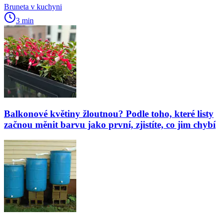
Bruneta v kuchyni
3 min
Balkonové květiny žloutnou? Podle toho, které listy
začnou měnit barvu jako první, zjistíte, co jim chybí