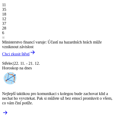
11
35
18
12
37
28
6
Ministerstvo financí varuje: Účastí na hazardních hrách může
vzniknout závislost
Chci zkusit štěstí
Střelec
|
22. 11. - 21. 12.
Horoskop na dnes
Nejlepší taktikou pro komunikaci s kolegou bude zachovat klid a
nechat ho vyvztekat. Pak si můžete už bez emocí promluvit o všem,
co vám činí potíže.