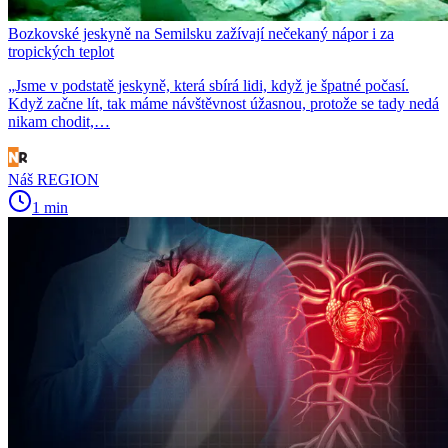
Bozkovské jeskyně na Semilsku zažívají nečekaný nápor i za
tropických teplot
„Jsme v podstatě jeskyně, která sbírá lidi, když je špatné počasí.
Když začne lít, tak máme návštěvnost úžasnou, protože se tady nedá
nikam chodit,…
Náš REGION
1 min