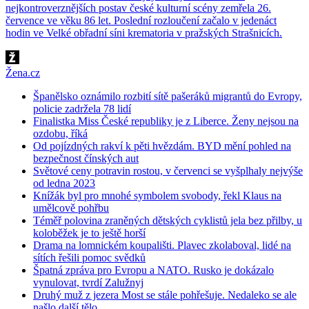
nejkontroverznějších postav české kulturní scény zemřela 26.
července ve věku 86 let. Poslední rozloučení začalo v jedenáct
hodin ve Velké obřadní síni krematoria v pražských Strašnicích.
Žena.cz
Španělsko oznámilo rozbití sítě pašeráků migrantů do Evropy,
policie zadržela 78 lidí
Finalistka Miss České republiky je z Liberce. Ženy nejsou na
ozdobu, říká
Od pojízdných rakví k pěti hvězdám. BYD mění pohled na
bezpečnost čínských aut
Světové ceny potravin rostou, v červenci se vyšplhaly nejvýše
od ledna 2023
Knížák byl pro mnohé symbolem svobody, řekl Klaus na
umělcově pohřbu
Téměř polovina zraněných dětských cyklistů jela bez přilby, u
koloběžek je to ještě horší
Drama na lomnickém koupališti. Plavec zkolaboval, lidé na
sítích řešili pomoc svědků
Špatná zpráva pro Evropu a NATO. Rusko je dokázalo
vynulovat, tvrdí Zalužnyj
Druhý muž z jezera Most se stále pohřešuje. Nedaleko se ale
našlo další tělo