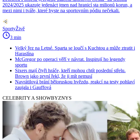
2024/2025 ukazuje jedenáct jmen nad hranicí sta milionů korun, a
mezi nimi i tváře, které byste na sportovním pódiu nečekali.
SportyŽivě
3 min
Velký řez na Letné. Sparta se loučí s Kuchtou a může ztratit i
Haraslína
McGregor po operaci věří v návrat. Inspirují ho legendy
sportu
Sixers mají čtyři hráče, kteří mohou chtít poslední střelu.
Brown jako první řekl, že ji mít nemusí
Navrátilová brání běloruskou hvězdu, reakcí na testy pohlaví
zaujala i Gauffová
CELEBRITY A SHOWBYZNYS