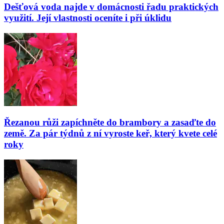
Dešťová voda najde v domácnosti řadu praktických
využití. Její vlastnosti oceníte i při úklidu
Řezanou růži zapíchněte do brambory a zasaďte do
země. Za pár týdnů z ní vyroste keř, který kvete celé
roky