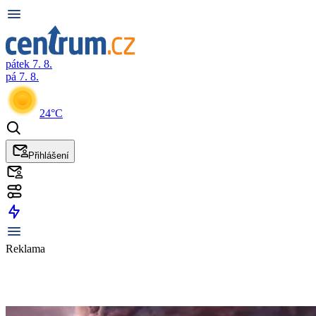
pátek 7. 8.
pá 7. 8.
24°C
Přihlášení
Reklama