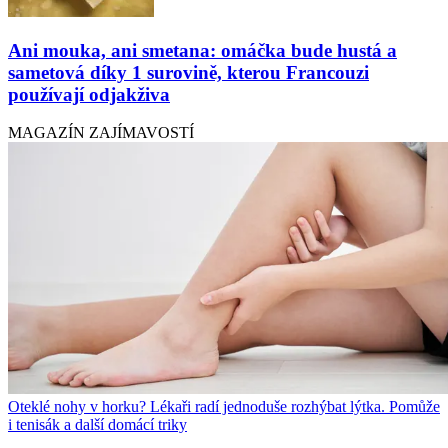
Ani mouka, ani smetana: omáčka bude hustá a
sametová díky 1 surovině, kterou Francouzi
používají odjakživa
MAGAZÍN ZAJÍMAVOSTÍ
Oteklé nohy v horku? Lékaři radí jednoduše rozhýbat lýtka. Pomůže
i tenisák a další domácí triky