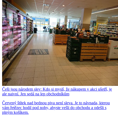
Češi jsou národem slev: Kdo si myslí, že nákupem v akci ušetří, je
ale naivní. Jen sedá na lep obchodníkům
Červený štítek nad bednou piva není sleva. Je to návnada, kterou
vám řetězec hodil pod nohy, abyste vešli do obchodu a odešli s
plným košíkem.