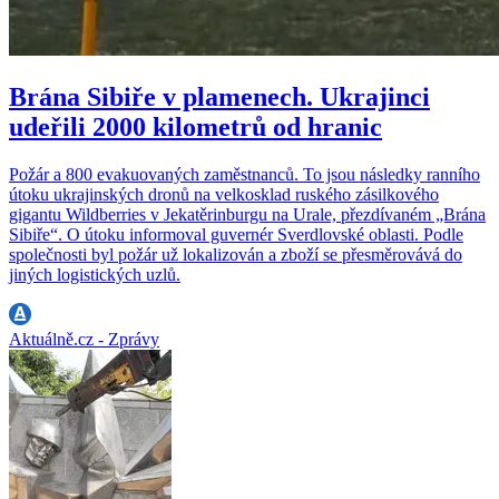
Brána Sibiře v plamenech. Ukrajinci
udeřili 2000 kilometrů od hranic
Požár a 800 evakuovaných zaměstnanců. To jsou následky ranního
útoku ukrajinských dronů na velkosklad ruského zásilkového
gigantu Wildberries v Jekatěrinburgu na Urale, přezdívaném „Brána
Sibiře“. O útoku informoval guvernér Sverdlovské oblasti. Podle
společnosti byl požár už lokalizován a zboží se přesměrovává do
jiných logistických uzlů.
Aktuálně.cz - Zprávy