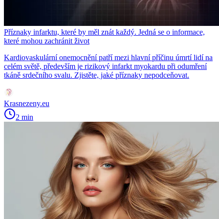
Příznaky infarktu, které by měl znát každý. Jedná se o informace,
které mohou zachránit život
Kardiovaskulární onemocnění patří mezi hlavní příčinu úmrtí lidí na
celém světě, především je rizikový infarkt myokardu při odumření
tkáně srdečního svalu. Zjistěte, jaké příznaky nepodceňovat.
Krasnezeny.eu
2 min