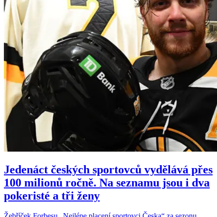
Jedenáct českých sportovců vydělává přes
100 milionů ročně. Na seznamu jsou i dva
pokeristé a tři ženy
Žebříček Forbesu „Nejlépe placení sportovci Česka“ za sezonu