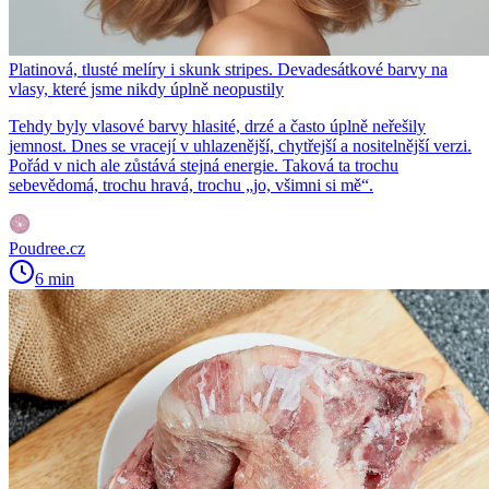
Platinová, tlusté melíry i skunk stripes. Devadesátkové barvy na
vlasy, které jsme nikdy úplně neopustily
Tehdy byly vlasové barvy hlasité, drzé a často úplně neřešily
jemnost. Dnes se vracejí v uhlazenější, chytřejší a nositelnější verzi.
Pořád v nich ale zůstává stejná energie. Taková ta trochu
sebevědomá, trochu hravá, trochu „jo, všimni si mě“.
Poudree.cz
6 min