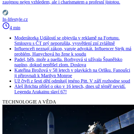
zaujmou nejen vzhledem, ale i charismatem a profesní jistotou.
In-lifestyle.cz
4 min
Moderátorka Událostí se objevila v reklamě na Fortunu.
Smlouvu s ČT prý neporušila, vysvětlení zní zvláštně
Influenceři neznají zákon, varuje advokát. Influencer Stejk má
problém, Hanychová ho žene k soudu
Padel, běh, moře a paella. Borhyová si užívala Španělsko
naplno, dokud nepřišel zlom. Doslova
Kateřina Brožová v 58 letech v plavkách na Orlíku. Fanoušci
ji přirovnali k Marilyn Monroe
Už čtyři z šesti dětí odmítají jméno Pitt. V září rozhodne soud
Aleš Brichta přišel o oko v 16 letech, dnes už téměř nevidí.
Legenda Arakainu slaví 67!
TECHNOLOGIE A VĚDA