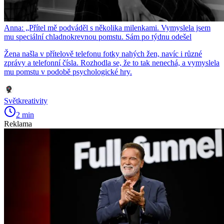
Anna: „Přítel mě podváděl s několika milenkami. Vymyslela jsem
mu speciální chladnokrevnou pomstu. Sám po týdnu odešel
Žena našla v přítelově telefonu fotky nahých žen, navíc i různé
zprávy a telefonní čísla. Rozhodla se, že to tak nenechá, a vymyslela
mu pomstu v podobě psychologické hry.
Světkreativity
2 min
Reklama