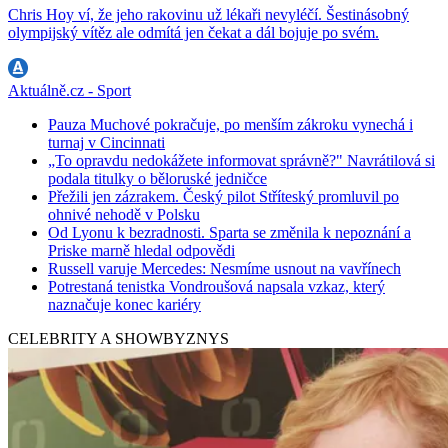
Chris Hoy ví, že jeho rakovinu už lékaři nevyléčí. Šestinásobný
olympijský vítěz ale odmítá jen čekat a dál bojuje po svém.
Aktuálně.cz - Sport
Pauza Muchové pokračuje, po menším zákroku vynechá i
turnaj v Cincinnati
„To opravdu nedokážete informovat správně?" Navrátilová si
podala titulky o běloruské jedničce
Přežili jen zázrakem. Český pilot Stříteský promluvil po
ohnivé nehodě v Polsku
Od Lyonu k bezradnosti. Sparta se změnila k nepoznání a
Priske marně hledal odpovědi
Russell varuje Mercedes: Nesmíme usnout na vavřínech
Potrestaná tenistka Vondroušová napsala vzkaz, který
naznačuje konec kariéry
CELEBRITY A SHOWBYZNYS