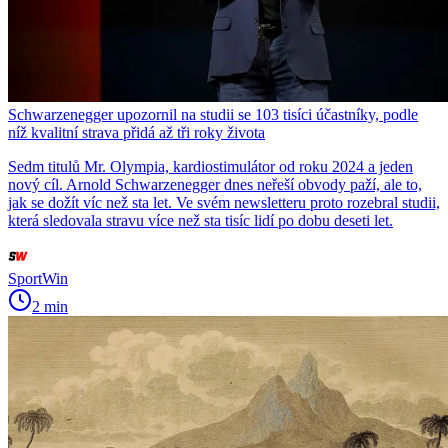
Schwarzenegger upozornil na studii se 103 tisíci účastníky, podle
níž kvalitní strava přidá až tři roky života
Sedm titulů Mr. Olympia, kardiostimulátor od roku 2024 a jeden
nový cíl. Arnold Schwarzenegger dnes neřeší obvody paží, ale to,
jak se dožít víc než sta let. Ve svém newsletteru proto rozebral studii,
která sledovala stravu více než sta tisíc lidí po dobu deseti let.
SportWin
2 min