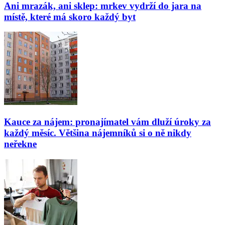
Ani mrazák, ani sklep: mrkev vydrží do jara na
místě, které má skoro každý byt
Kauce za nájem: pronajímatel vám dluží úroky za
každý měsíc. Většina nájemníků si o ně nikdy
neřekne