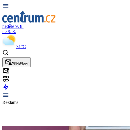
neděle 9. 8.
ne 9. 8.
31°C
Přihlášení
Reklama