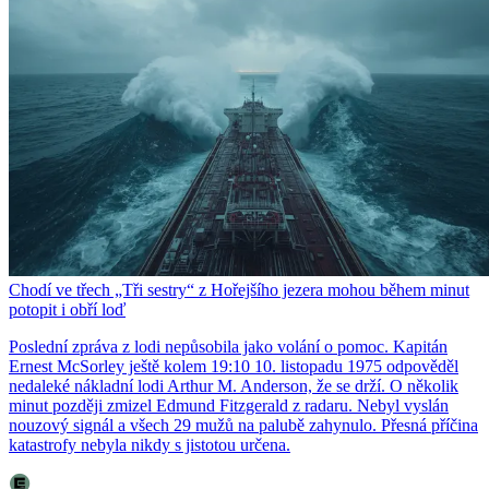
Chodí ve třech „Tři sestry“ z Hořejšího jezera mohou během minut
potopit i obří loď
Poslední zpráva z lodi nepůsobila jako volání o pomoc. Kapitán
Ernest McSorley ještě kolem 19:10 10. listopadu 1975 odpověděl
nedaleké nákladní lodi Arthur M. Anderson, že se drží. O několik
minut později zmizel Edmund Fitzgerald z radaru. Nebyl vyslán
nouzový signál a všech 29 mužů na palubě zahynulo. Přesná příčina
katastrofy nebyla nikdy s jistotou určena.