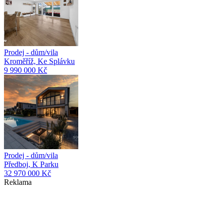
Prodej - dům/vila
Kroměříž, Ke Splávku
9 990 000 Kč
Prodej - dům/vila
Předboj, K Parku
32 970 000 Kč
Reklama