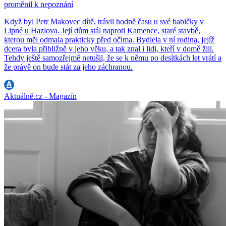
proměnil k nepoznání
Když byl Petr Makovec dítě, trávil hodně času u své babičky v
Lipné u Hazlova. Její dům stál naproti Kamence, staré stavbě,
kterou měl odmala prakticky před očima. Bydlela v ní rodina, jejíž
dcera byla přibližně v jeho věku, a tak znal i lidi, kteří v domě žili.
Tehdy ještě samozřejmě netušil, že se k němu po desítkách let vrátí a
že právě on bude stát za jeho záchranou.
Aktuálně.cz - Magazín