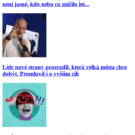
není jasné, kdo nebo co zničilo let...
Lídr nové strany prozradil, která velká města chce
dobýt. Promluvil i o vyšším cíli