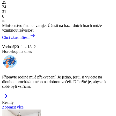
25
24
31
6
Ministerstvo financí varuje: Účastí na hazardních hrách může
vzniknout závislost
Chci zkusit štěstí
Vodnář
|
20. 1. - 18. 2.
Horoskop na dnes
Připravte rodině milé překvapení. Je jedno, jestli si vyjdete na
dlouhou procházku nebo na dobrou večeři. Důležité je, abyste k
sobě byli vstřícní.
Reality
Zobrazit více