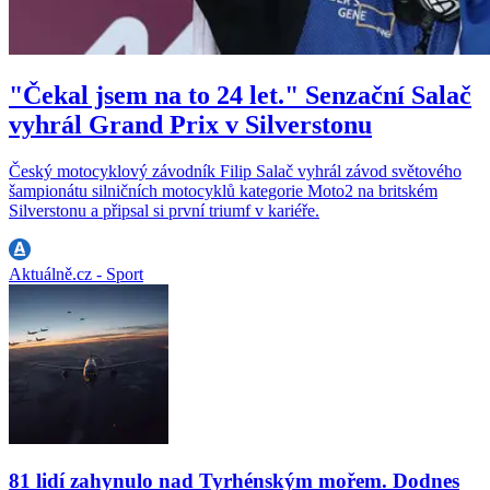
"Čekal jsem na to 24 let." Senzační Salač
vyhrál Grand Prix v Silverstonu
Český motocyklový závodník Filip Salač vyhrál závod světového
šampionátu silničních motocyklů kategorie Moto2 na britském
Silverstonu a připsal si první triumf v kariéře.
Aktuálně.cz - Sport
81 lidí zahynulo nad Tyrhénským mořem. Dodnes