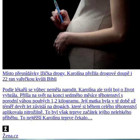
Místo přesnídávky lžička drogy. Karolína přežila drogové doupě i
22 ran vařečkou kvůli Bibli
Podle lékařů se vůbec neměla narodit. Karolína ale svůj boj o život
vyhrála. Přišla na svět na konci sedmého měsíce těhotenství s
porodní váhou pouhých 1,2 kilogramu. Její matka byla v té době už
téměř devět let závislá na drogách, které si během celého těhotenství
aplikovala nitrožilně. To byl však teprve začátek jejího nelehkého
příběhu. To nejtěžší Karolínu teprve čekalo…
Žena.cz