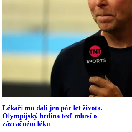
Lékaři mu dali jen pár let života.
Olympijský hrdina teď mluví o
zázračném léku