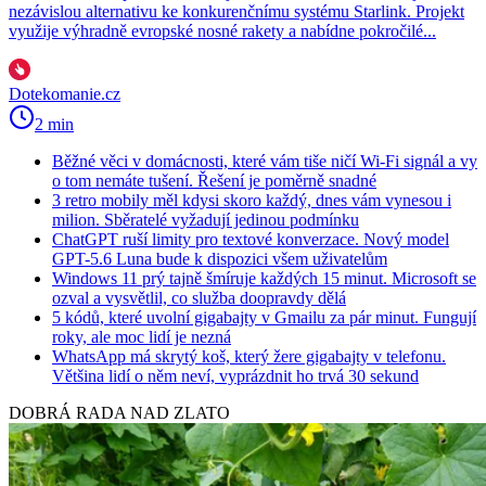
nezávislou alternativu ke konkurenčnímu systému Starlink. Projekt
využije výhradně evropské nosné rakety a nabídne pokročilé...
Dotekomanie.cz
2 min
Běžné věci v domácnosti, které vám tiše ničí Wi-Fi signál a vy
o tom nemáte tušení. Řešení je poměrně snadné
3 retro mobily měl kdysi skoro každý, dnes vám vynesou i
milion. Sběratelé vyžadují jedinou podmínku
ChatGPT ruší limity pro textové konverzace. Nový model
GPT-5.6 Luna bude k dispozici všem uživatelům
Windows 11 prý tajně šmíruje každých 15 minut. Microsoft se
ozval a vysvětlil, co služba doopravdy dělá
5 kódů, které uvolní gigabajty v Gmailu za pár minut. Fungují
roky, ale moc lidí je nezná
WhatsApp má skrytý koš, který žere gigabajty v telefonu.
Většina lidí o něm neví, vyprázdnit ho trvá 30 sekund
DOBRÁ RADA NAD ZLATO