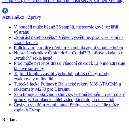
na aplikaci, píše v neděli o sobotní události server Kronen Zeitung.
Aktuálně.cz - Zprávy
V pondělí může být až 36 stupňů, meteorologové rozšířili
výstrahu
„Součást našeho světa.“ Vědec vysvětluje, proč Češi stojí na
straně Izraele
Policie varuje rodiče před hrozbami ukrytými v online hrách
Nejstarší větrník v Česku dožil. Co dál? Babišova vláda to o
„vrtulích“ řekla jasně
Proč může být letos dražší vánoční cukroví. El Niño zdražuje
klíčové suroviny
Tajfun Dolphin zasáhl východní pobřeží Číny, úřady
evakuovaly milion lidí
Turecká facka Putinovi: Balistické rakety M39 ATACMS a
raketomety M270 pro Ukrajinu
Sám bojuje s rakovinou slinivky, teď má leukémii i jeho malý
příbuzný. Topolánek sdílel video, které dojalo tisíce lidí
Českým vinařům zvoní hrana. Přebytek vína z Itálie může
zaplavit Evropu
Reklama