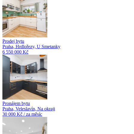
Prodej bytu
Praha, Hrdlořezy, U Smetanky
6 550 000 Kč
Pronájem bytu
Praha, Veleslavín, Na okraji
30 000 Kč / za měsíc