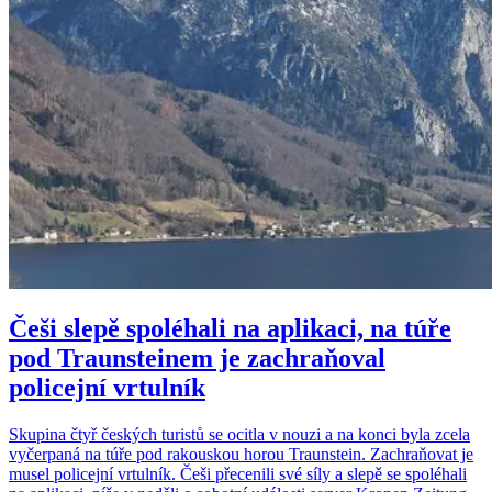
Češi slepě spoléhali na aplikaci, na túře
pod Traunsteinem je zachraňoval
policejní vrtulník
Skupina čtyř českých turistů se ocitla v nouzi a na konci byla zcela
vyčerpaná na túře pod rakouskou horou Traunstein. Zachraňovat je
musel policejní vrtulník. Češi přecenili své síly a slepě se spoléhali