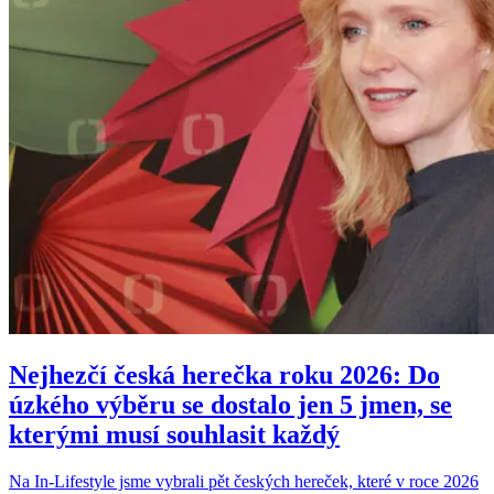
Nejhezčí česká herečka roku 2026: Do
úzkého výběru se dostalo jen 5 jmen, se
kterými musí souhlasit každý
Na In-Lifestyle jsme vybrali pět českých hereček, které v roce 2026