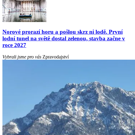
Norové prorazí horu a pošlou skrz ni lodě. První
lodní tunel na světě dostal zelenou, stavba začne v
roce 2027
Vybrali jsme pro vás
Zpravodajství