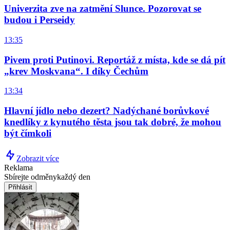
Univerzita zve na zatmění Slunce. Pozorovat se
budou i Perseidy
13:35
Pivem proti Putinovi. Reportáž z místa, kde se dá pít
„krev Moskvana“. I díky Čechům
13:34
Hlavní jídlo nebo dezert? Nadýchané borůvkové
knedlíky z kynutého těsta jsou tak dobré, že mohou
být čímkoli
Zobrazit více
Reklama
Sbírejte odměny
každý den
Přihlásit