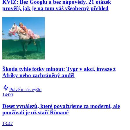
KVÍZ: Bez Googlu a bez nápovědy. 21 otázek
prověří, jak je na tom váš všeobecný přehled
Škoda tyhle fotky minout: Tygr v akci, invaze z
Afriky nebo zachráněný anděl
Právě u nás vyšlo
14:00
Deset vynálezů, které považujeme za moderní, ale
používali je už staří Římané
13:47