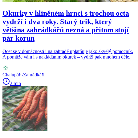
Okurky v hliněném hrnci s trochou octa
vydrží i dva roky. Starý trik, který
většina zahrádkářů nezná a přitom stojí
pár korun
Ocet se v domácnosti i na zahradě uplatňuje jako skvělý pomocník.
A pomůže vám i s nakládáním okurek – vydrží pak mnohem déle.
Chalupáři-Zahrádkáři
2 min