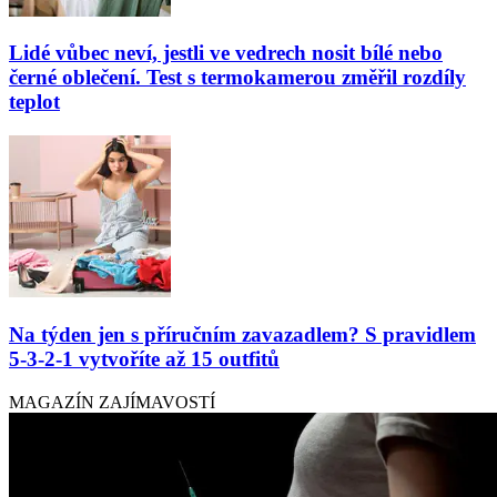
Lidé vůbec neví, jestli ve vedrech nosit bílé nebo
černé oblečení. Test s termokamerou změřil rozdíly
teplot
Na týden jen s příručním zavazadlem? S pravidlem
5-3-2-1 vytvoříte až 15 outfitů
MAGAZÍN ZAJÍMAVOSTÍ