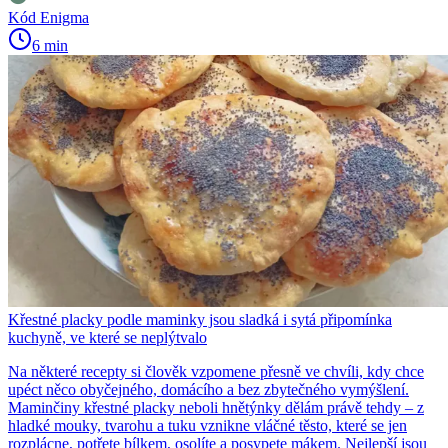
Kód Enigma
6 min
Křestné placky podle maminky jsou sladká i sytá připomínka
kuchyně, ve které se neplýtvalo
Na některé recepty si člověk vzpomene přesně ve chvíli, kdy chce
upéct něco obyčejného, domácího a bez zbytečného vymýšlení.
Maminčiny křestné placky neboli hnětýnky dělám právě tehdy – z
hladké mouky, tvarohu a tuku vznikne vláčné těsto, které se jen
rozplácne, potřete bílkem, osolíte a posypete mákem. Nejlepší jsou