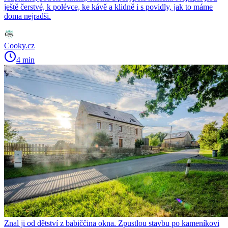
ještě čerstvé, k polévce, ke kávě a klidně i s povidly, jak to máme
doma nejradši.
Cooky.cz
4 min
Znal ji od dětství z babiččina okna. Zpustlou stavbu po kameníkovi