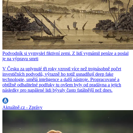
Podvodník si vymyslel fiktivní zemi. Z lidí vymámil peníze a poslal
je na výpravu smrti
V Česku za uplynulé tři roky vzrostl více než trojnásobně počet
investičních podvodů, výrazně ho totiž usnadňují deep fake
technologie, umělá inteligence a další nástroje. Propracované a
obtížně odhalitelné podfuky tu ovšem byly od pradávna a jejich
následky pro napálené lidi bývaly často fatálnější než dnes.
Aktuálně.cz - Zprávy