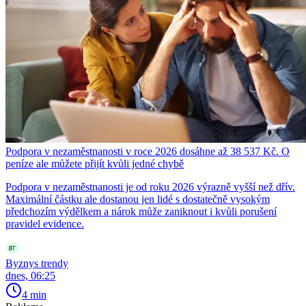
Podpora v nezaměstnanosti v roce 2026 dosáhne až 38 537 Kč. O
peníze ale můžete přijít kvůli jedné chybě
Podpora v nezaměstnanosti je od roku 2026 výrazně vyšší než dřív.
Maximální částku ale dostanou jen lidé s dostatečně vysokým
předchozím výdělkem a nárok může zaniknout i kvůli porušení
pravidel evidence.
Byznys trendy
dnes, 06:25
4 min