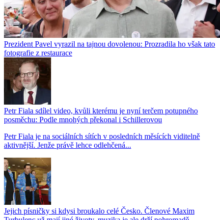
Prezident Pavel vyrazil na tajnou dovolenou: Prozradila ho však tato
fotografie z restaurace
Petr Fiala sdílel video, kvůli kterému je nyní terčem potupného
posměchu: Podle mnohých překonal i Schillerovou
Petr Fiala je na sociálních sítích v posledních měsících viditelně
aktivnější. Jenže právě lehce odlehčená...
Jejich písničky si kdysi broukalo celé Česko. Členové Maxim
Turbulenc už mají jiné životy, muzika je ale drží pohromadě