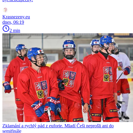
Krasnezeny.eu
dnes, 06:19
2 min
Zklamání a rychlý pád z euforie. Mladí Češi neprošli ani do
semifinále