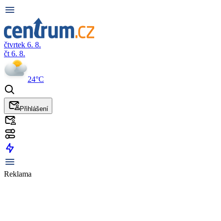
čtvrtek 6. 8.
čt 6. 8.
24°C
Přihlášení
Reklama