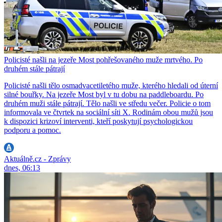
Policisté našli na jezeře Most pohřešovaného muže mrtvého. Po
druhém stále pátrají
Policisté našli tělo osmadvacetiletého muže, kterého hledali od úterní
silné bouřky. Na jezeře Most byl v tu dobu na paddleboardu. Po
druhém muži stále pátrají. Tělo našli ve středu večer. Policie o tom
informovala ve čtvrtek na sociální síti X. Rodinám obou mužů jsou
k dispozici krizoví interventi, kteří poskytují psychologickou
podporu a pomoc.
Aktuálně.cz - Zprávy
dnes, 06:13