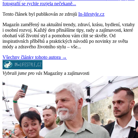
fotografií se rychle rozjela nečekaně...
Tento článek byl publikován ze zdrojů
In-lifestyle.cz
Magazín zaměřený na aktuální trendy, zdraví, krásu, bydlení, vztahy
i osobní rozvoj. Každý den přinášíme tipy, rady a zajímavosti, které
obohatí váš životní styl a pomohou vám cítit se skvěle. Od
inspirativních příběhů a praktických návodů po novinky ze světa
módy a zdravého životního stylu – vše...
Všechny články tohoto autora →
Vybrali jsme pro vás
Magazíny a zajímavosti