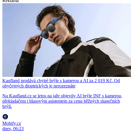
Reklama
Kaufland prodává chytré brýle s kamerou a AI za 2 019 Kč. Od
obyčejných dioptrických je nerozeznáte
Na Kaufland.cz se letos na jaře objevily AI brýle INF s kamerou,
překladačem i hlasovým asistentem za cenu běžných slunečních
brýlí.
Mobify.cz
dnes, 06:23