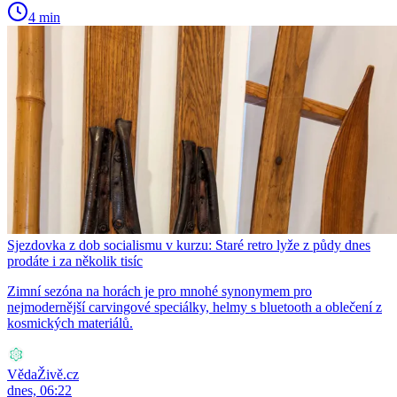
4 min
Sjezdovka z dob socialismu v kurzu: Staré retro lyže z půdy dnes
prodáte i za několik tisíc
Zimní sezóna na horách je pro mnohé synonymem pro
nejmodernější carvingové speciálky, helmy s bluetooth a oblečení z
kosmických materiálů.
VědaŽivě.cz
dnes, 06:22