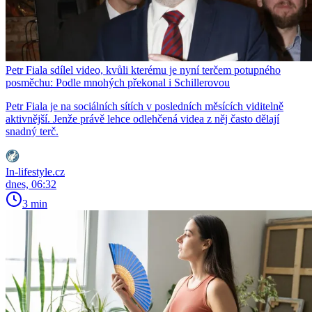
Petr Fiala sdílel video, kvůli kterému je nyní terčem potupného
posměchu: Podle mnohých překonal i Schillerovou
Petr Fiala je na sociálních sítích v posledních měsících viditelně
aktivnější. Jenže právě lehce odlehčená videa z něj často dělají
snadný terč.
In-lifestyle.cz
dnes, 06:32
3 min