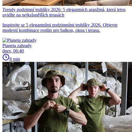
Trendy podzimní truhlíky 2026: 5 elegantních aranžmá, která letos
uvidíte na nejkrásnějších terasách
Inspirujte se 5 elegantními podzimními truhlíky 2026. Objevte
moderní kombinace rostlin pro balkon, okna i terasu.
Planeta zahrady
dnes, 06:40
8 min