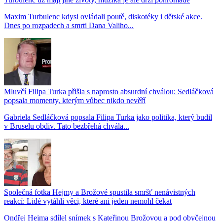
Maxim Turbulenc kdysi ovládali poutě, diskotéky i dětské akce.
Dnes po rozpadech a smrti Dana Valiho...
Mluvčí Filipa Turka přišla s naprosto absurdní chválou: Sedláčková
popsala momenty, kterým vůbec nikdo nevěří
Gabriela Sedláčková popsala Filipa Turka jako politika, který budil
v Bruselu obdiv. Tato bezbřehá chvála...
Společná fotka Hejmy a Brožové spustila smršť nenávistných
reakcí: Lidé vytáhli věci, které ani jeden nemohl čekat
Ondřej Hejma sdílel snímek s Kateřinou Brožovou a pod obyčejnou