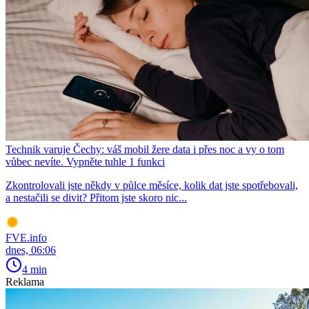
Technik varuje Čechy: váš mobil žere data i přes noc a vy o tom
vůbec nevíte. Vypněte tuhle 1 funkci
Zkontrolovali jste někdy v půlce měsíce, kolik dat jste spotřebovali,
a nestačili se divit? Přitom jste skoro nic...
FVE.info
dnes, 06:06
4 min
Reklama