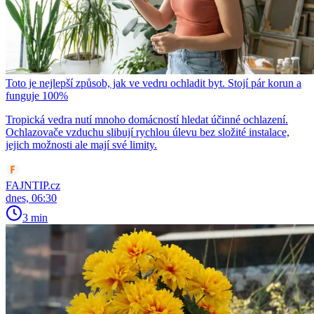
Toto je nejlepší způsob, jak ve vedru ochladit byt. Stojí pár korun a
funguje 100%
Tropická vedra nutí mnoho domácností hledat účinné ochlazení.
Ochlazovače vzduchu slibují rychlou úlevu bez složité instalace,
jejich možnosti ale mají své limity.
FAJNTIP.cz
dnes, 06:30
3 min