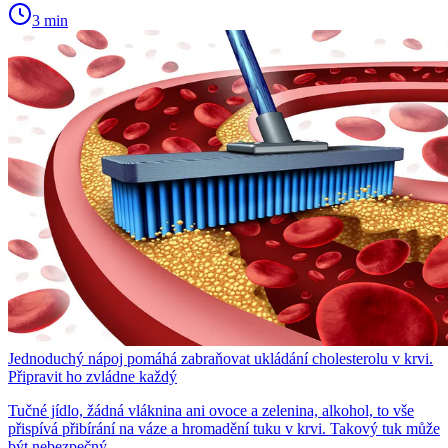
3 min
Jednoduchý nápoj pomáhá zabraňovat ukládání cholesterolu v krvi.
Připravit ho zvládne každý
Tučné jídlo, žádná vláknina ani ovoce a zelenina, alkohol, to vše
přispívá přibírání na váze a hromadění tuku v krvi. Takový tuk může
být nebezpečný.