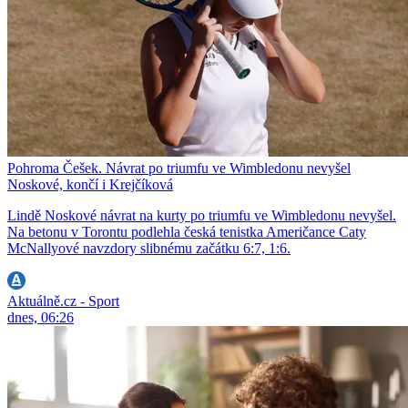
Pohroma Češek. Návrat po triumfu ve Wimbledonu nevyšel
Noskové, končí i Krejčíková
Lindě Noskové návrat na kurty po triumfu ve Wimbledonu nevyšel.
Na betonu v Torontu podlehla česká tenistka Američance Caty
McNallyové navzdory slibnému začátku 6:7, 1:6.
Aktuálně.cz - Sport
dnes, 06:26