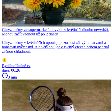
Chryzantémy ze supermarketů obvykle v květináči dlouho nevydrží.
Mohou začít vadnout už po 2 dnech
Chryzantémy v květináčích upoutají pozornost zářivými barvami a
bohatostí květenství. Ale většinou jde o rychlý efekt a během pár dní
začnou chřadnout.
BydlímeÚtulně.cz
dnes, 06:26
3 min