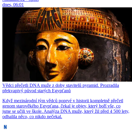
dnes, 06:01
Vědci přečetli DNA muže z doby stavitelů pyramid. Prozradila
překvapivý původ starých Egypťanů
Když mezinárodní tým vědců poprvé v historii kompletně přečetl
genom starověkého Egypťana, čekal je objev, který boří vše, co
jsme se učili ve škole. Analýza DNA muže, který žil před 4 500 lety,
odhalila něco, co nikdo nečekal.