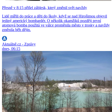
Přesně v 8:15 přišel záblesk, který změnil svět navždy
Lidé mířili do práce a děti do školy, když se nad Hirošimou objevil
jediný americký bombardér. O několik okamžiků později první
atomová bomba použitá ve válce proměnila město v trosky a navždy
změnila běh dějin.
Aktuálně.cz - Zprávy
dnes, 06:15