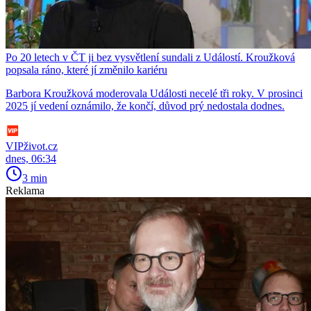
Po 20 letech v ČT ji bez vysvětlení sundali z Událostí. Kroužková
popsala ráno, které jí změnilo kariéru
Barbora Kroužková moderovala Události necelé tři roky. V prosinci
2025 jí vedení oznámilo, že končí, důvod prý nedostala dodnes.
VIPživot.cz
dnes, 06:34
3 min
Reklama