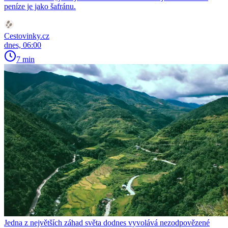
peníze je jako šafránu.
Cestovinky.cz
dnes, 06:00
7 min
Jedna z největších záhad světa dodnes vyvolává nezodpovězené