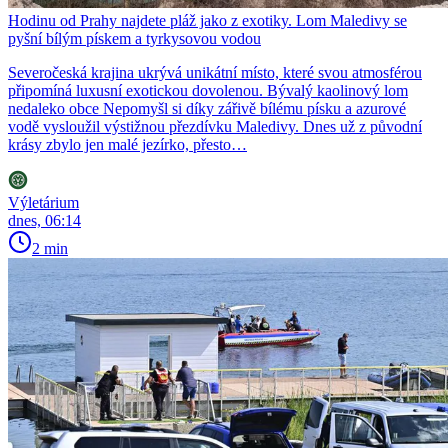
Hodinu od Prahy najdete pláž jako z exotiky. Lom Maledivy se
pyšní bílým pískem a tyrkysovou vodou
Severočeská krajina ukrývá unikátní místo, které svou atmosférou
připomíná luxusní exotickou dovolenou. Bývalý kaolinový lom
nedaleko obce Nepomyšl si díky zářivě bílému písku a azurové
vodě vysloužil výstižnou přezdívku Maledivy. Dnes už z původní
krásy zbylo jen malé jezírko, přesto…
Výletárium
dnes, 06:14
2 min