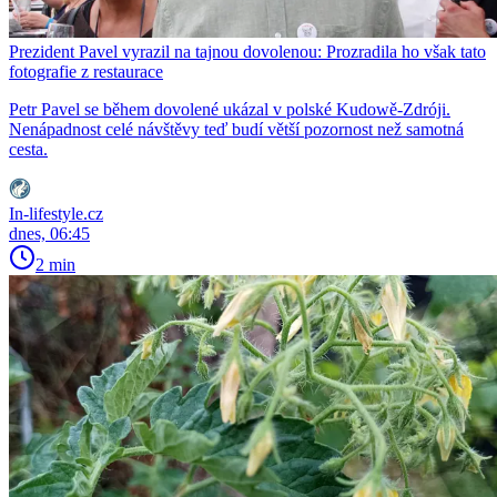
Prezident Pavel vyrazil na tajnou dovolenou: Prozradila ho však tato
fotografie z restaurace
Petr Pavel se během dovolené ukázal v polské Kudowě-Zdróji.
Nenápadnost celé návštěvy teď budí větší pozornost než samotná
cesta.
In-lifestyle.cz
dnes, 06:45
2 min