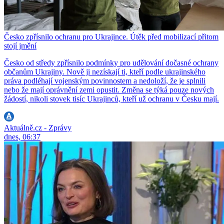
Česko zpřísnilo ochranu pro Ukrajince. Útěk před mobilizací přitom
stojí jmění
Česko od středy zpřísnilo podmínky pro udělování dočasné ochrany
občanům Ukrajiny. Nově ji nezískají ti, kteří podle ukrajinského
práva podléhají vojenským povinnostem a nedoloží, že je splnili
nebo že mají oprávnění zemi opustit. Změna se týká pouze nových
žádostí, nikoli stovek tisíc Ukrajinců, kteří už ochranu v Česku mají.
Aktuálně.cz - Zprávy
dnes, 06:37