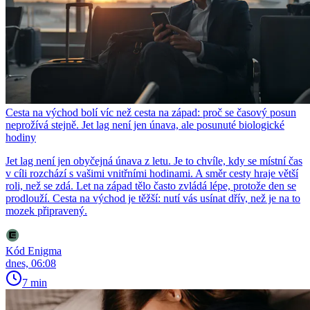
Cesta na východ bolí víc než cesta na západ: proč se časový posun
neprožívá stejně. Jet lag není jen únava, ale posunuté biologické
hodiny
Jet lag není jen obyčejná únava z letu. Je to chvíle, kdy se místní čas
v cíli rozchází s vašimi vnitřními hodinami. A směr cesty hraje větší
roli, než se zdá. Let na západ tělo často zvládá lépe, protože den se
prodlouží. Cesta na východ je těžší: nutí vás usínat dřív, než je na to
mozek připravený.
Kód Enigma
dnes, 06:08
7 min