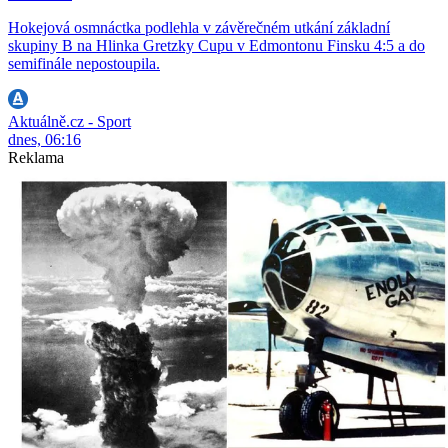
Hokejová osmnáctka podlehla v závěrečném utkání základní
skupiny B na Hlinka Gretzky Cupu v Edmontonu Finsku 4:5 a do
semifinále nepostoupila.
Aktuálně.cz - Sport
dnes, 06:16
Reklama