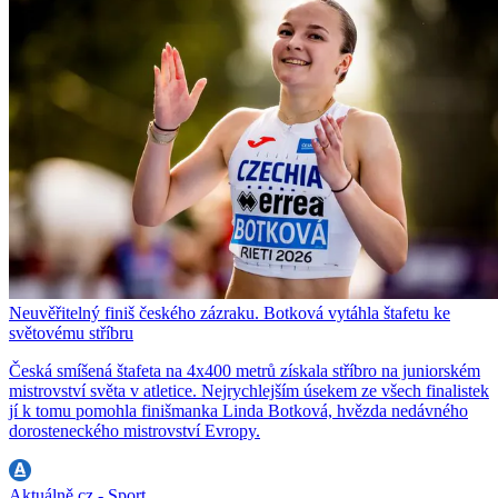
Neuvěřitelný finiš českého zázraku. Botková vytáhla štafetu ke
světovému stříbru
Česká smíšená štafeta na 4x400 metrů získala stříbro na juniorském
mistrovství světa v atletice. Nejrychlejším úsekem ze všech finalistek
jí k tomu pomohla finišmanka Linda Botková, hvězda nedávného
dorosteneckého mistrovství Evropy.
Aktuálně.cz - Sport