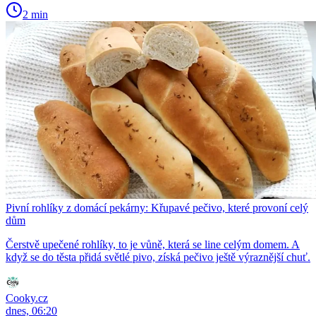
2 min
Pivní rohlíky z domácí pekárny: Křupavé pečivo, které provoní celý
dům
Čerstvě upečené rohlíky, to je vůně, která se line celým domem. A
když se do těsta přidá světlé pivo, získá pečivo ještě výraznější chuť.
Cooky.cz
dnes, 06:20