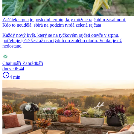
Začátek srpna je poslední termín, kdy můžete rajčatům zasáhnout.
Kdo to neudělá, sbírá na podzim tvrdá zelená rajčata
Každý nový květ, který se na tyčkovém rajčeti otevře v srpnu,
potřebuje ještě šest až osm týdnů do zralého plodu. Venku je už
nedostane.
Chalupáři-Zahrádkáři
dnes, 06:44
4 min