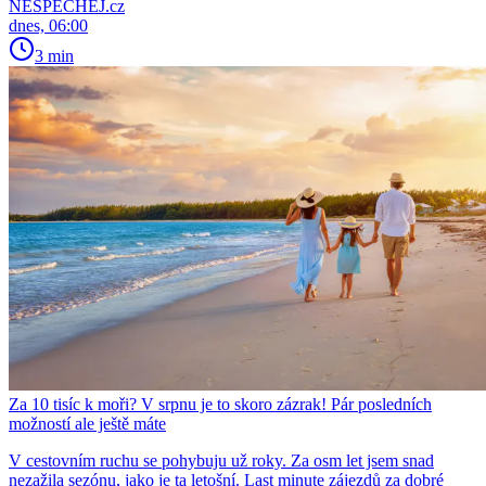
NESPECHEJ.cz
dnes, 06:00
3 min
Za 10 tisíc k moři? V srpnu je to skoro zázrak! Pár posledních
možností ale ještě máte
V cestovním ruchu se pohybuju už roky. Za osm let jsem snad
nezažila sezónu, jako je ta letošní. Last minute zájezdů za dobré