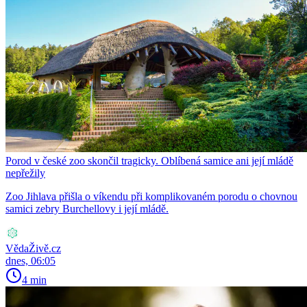
Porod v české zoo skončil tragicky. Oblíbená samice ani její mládě
nepřežily
Zoo Jihlava přišla o víkendu při komplikovaném porodu o chovnou
samici zebry Burchellovy i její mládě.
VědaŽivě.cz
dnes, 06:05
4 min