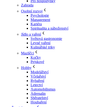
Pro hospodyňky
Zahrada
Osobní rozvoj
Psychologie
Management
Kariéra
Spiritualita a náboženství
Jídlo a vaření
Světová gastronomie
Levné vaření
Kulinářské triky
Mazlíčci
Kočky
Pejskové
Hobby
Modelářství
Včelařství
Rybaření
Letectví
Automobilismus
Adrenalin
Sběratelství
Houbaření