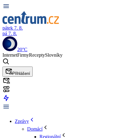
pátek 7. 8.
pá 7. 8.
20°C
Internet
Firmy
Recepty
Slovníky
Přihlášení
Zprávy
Domácí
Regionální