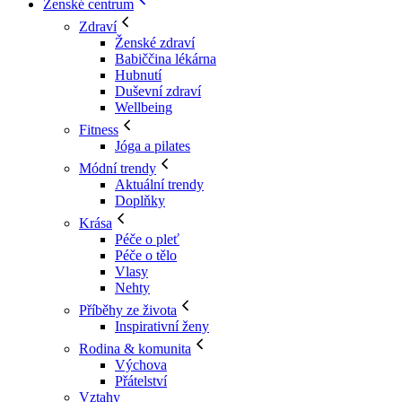
Ženské centrum
Zdraví
Ženské zdraví
Babiččina lékárna
Hubnutí
Duševní zdraví
Wellbeing
Fitness
Jóga a pilates
Módní trendy
Aktuální trendy
Doplňky
Krása
Péče o pleť
Péče o tělo
Vlasy
Nehty
Příběhy ze života
Inspirativní ženy
Rodina & komunita
Výchova
Přátelství
Vztahy