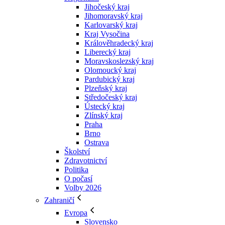
Jihočeský kraj
Jihomoravský kraj
Karlovarský kraj
Kraj Vysočina
Králověhradecký kraj
Liberecký kraj
Moravskoslezský kraj
Olomoucký kraj
Pardubický kraj
Plzeňský kraj
Středočeský kraj
Ústecký kraj
Zlínský kraj
Praha
Brno
Ostrava
Školství
Zdravotnictví
Politika
O počasí
Volby 2026
Zahraničí
Evropa
Slovensko