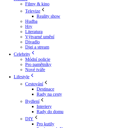
Filmy & kino
Televize
Reality show
Hudba
Hry
Literatura
Výtvarné umění
Divadlo
Digi a stream
Celebrity
Módní policie
Pro pamětníky
Nové tváře
Lifestyle
Cestování
Destinace
Rady na cesty
Bydlení
Interiery
Rady do domu
DIY
Pro kutily