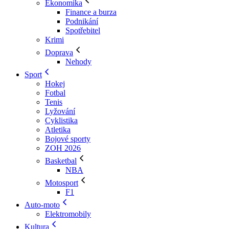
Ekonomika
Finance a burza
Podnikání
Spotřebitel
Krimi
Doprava
Nehody
Sport
Hokej
Fotbal
Tenis
Lyžování
Cyklistika
Atletika
Bojové sporty
ZOH 2026
Basketbal
NBA
Motosport
F1
Auto-moto
Elektromobily
Kultura