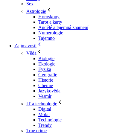
Sex
Astrologie
Horoskopy
Tarot a karty
Andělé a tajemná znamení
Numerologie
Tajemno
Zajímavosti
Věda
Biologie
Ekologie
Fyzika
Geografie
Historie
Chemie
Jazykověda
Vesmír
IT a technologie
Digital
Mobil
Technologie
Trendy
True crime