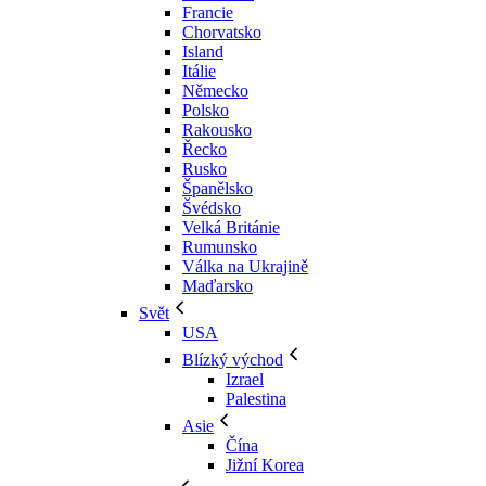
Francie
Chorvatsko
Island
Itálie
Německo
Polsko
Rakousko
Řecko
Rusko
Španělsko
Švédsko
Velká Británie
Rumunsko
Válka na Ukrajině
Maďarsko
Svět
USA
Blízký východ
Izrael
Palestina
Asie
Čína
Jižní Korea