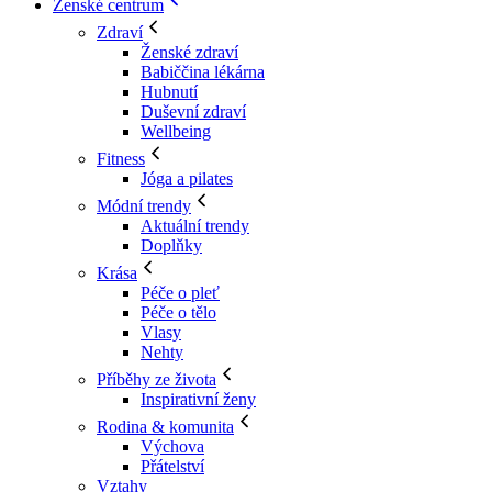
Ženské centrum
Zdraví
Ženské zdraví
Babiččina lékárna
Hubnutí
Duševní zdraví
Wellbeing
Fitness
Jóga a pilates
Módní trendy
Aktuální trendy
Doplňky
Krása
Péče o pleť
Péče o tělo
Vlasy
Nehty
Příběhy ze života
Inspirativní ženy
Rodina & komunita
Výchova
Přátelství
Vztahy