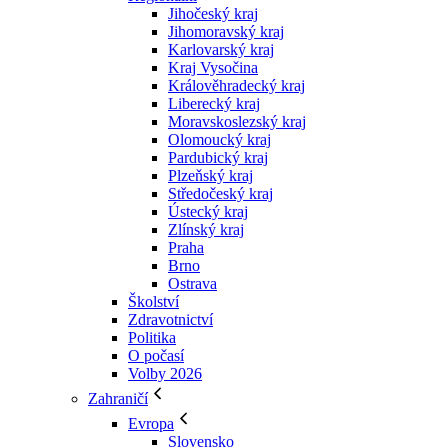
Jihočeský kraj
Jihomoravský kraj
Karlovarský kraj
Kraj Vysočina
Králověhradecký kraj
Liberecký kraj
Moravskoslezský kraj
Olomoucký kraj
Pardubický kraj
Plzeňský kraj
Středočeský kraj
Ústecký kraj
Zlínský kraj
Praha
Brno
Ostrava
Školství
Zdravotnictví
Politika
O počasí
Volby 2026
Zahraničí
Evropa
Slovensko