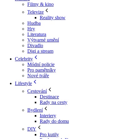
Filmy & kino
Televize
Reality show
Hudba
Hry
Literatura
Výtvarné umění
Divadlo
Digi a stream
Celebrity
Módní policie
Pro pamětníky
Nové tváře
Lifestyle
Cestování
Destinace
Rady na cesty
Bydlení
Interiery
Rady do domu
DIY
Pro kutily