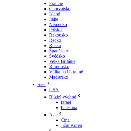
Francie
Chorvatsko
Island
Itálie
Německo
Polsko
Rakousko
Řecko
Rusko
Španělsko
Švédsko
Velká Británie
Rumunsko
Válka na Ukrajině
Maďarsko
Svět
USA
Blízký východ
Izrael
Palestina
Asie
Čína
Jižní Korea