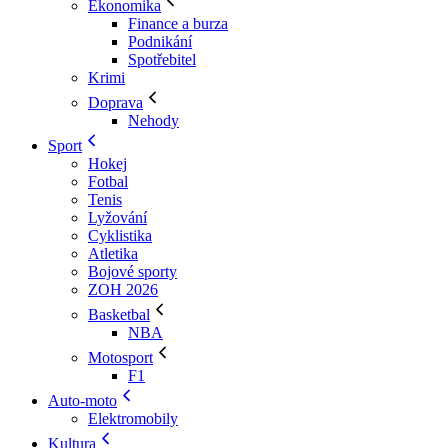
Ekonomika
Finance a burza
Podnikání
Spotřebitel
Krimi
Doprava
Nehody
Sport
Hokej
Fotbal
Tenis
Lyžování
Cyklistika
Atletika
Bojové sporty
ZOH 2026
Basketbal
NBA
Motosport
F1
Auto-moto
Elektromobily
Kultura