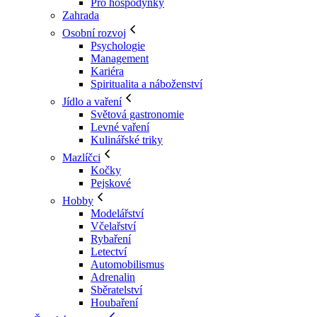
Pro hospodyňky
Zahrada
Osobní rozvoj
Psychologie
Management
Kariéra
Spiritualita a náboženství
Jídlo a vaření
Světová gastronomie
Levné vaření
Kulinářské triky
Mazlíčci
Kočky
Pejskové
Hobby
Modelářství
Včelařství
Rybaření
Letectví
Automobilismus
Adrenalin
Sběratelství
Houbaření