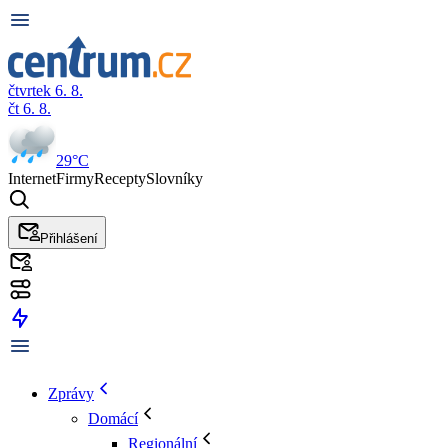
čtvrtek 6. 8.
čt 6. 8.
29°C
Internet
Firmy
Recepty
Slovníky
Přihlášení
Zprávy
Domácí
Regionální