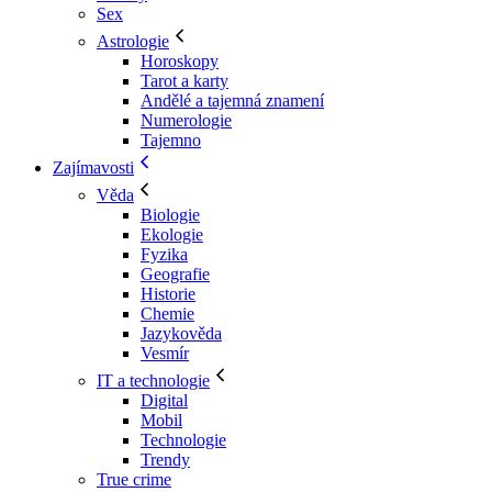
Sex
Astrologie
Horoskopy
Tarot a karty
Andělé a tajemná znamení
Numerologie
Tajemno
Zajímavosti
Věda
Biologie
Ekologie
Fyzika
Geografie
Historie
Chemie
Jazykověda
Vesmír
IT a technologie
Digital
Mobil
Technologie
Trendy
True crime