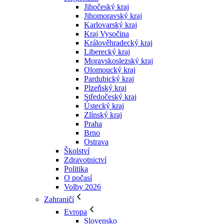
Jihočeský kraj
Jihomoravský kraj
Karlovarský kraj
Kraj Vysočina
Králověhradecký kraj
Liberecký kraj
Moravskoslezský kraj
Olomoucký kraj
Pardubický kraj
Plzeňský kraj
Středočeský kraj
Ústecký kraj
Zlínský kraj
Praha
Brno
Ostrava
Školství
Zdravotnictví
Politika
O počasí
Volby 2026
Zahraničí
Evropa
Slovensko