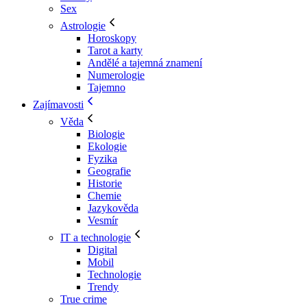
Sex
Astrologie
Horoskopy
Tarot a karty
Andělé a tajemná znamení
Numerologie
Tajemno
Zajímavosti
Věda
Biologie
Ekologie
Fyzika
Geografie
Historie
Chemie
Jazykověda
Vesmír
IT a technologie
Digital
Mobil
Technologie
Trendy
True crime