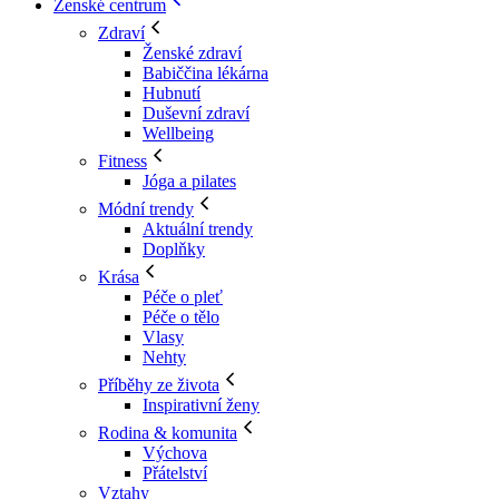
Ženské centrum
Zdraví
Ženské zdraví
Babiččina lékárna
Hubnutí
Duševní zdraví
Wellbeing
Fitness
Jóga a pilates
Módní trendy
Aktuální trendy
Doplňky
Krása
Péče o pleť
Péče o tělo
Vlasy
Nehty
Příběhy ze života
Inspirativní ženy
Rodina & komunita
Výchova
Přátelství
Vztahy