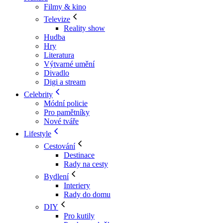
Filmy & kino
Televize
Reality show
Hudba
Hry
Literatura
Výtvarné umění
Divadlo
Digi a stream
Celebrity
Módní policie
Pro pamětníky
Nové tváře
Lifestyle
Cestování
Destinace
Rady na cesty
Bydlení
Interiery
Rady do domu
DIY
Pro kutily