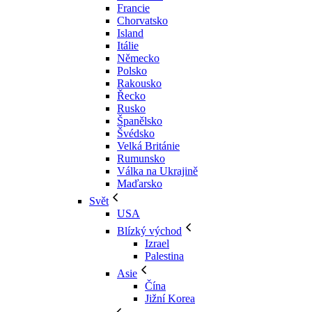
Francie
Chorvatsko
Island
Itálie
Německo
Polsko
Rakousko
Řecko
Rusko
Španělsko
Švédsko
Velká Británie
Rumunsko
Válka na Ukrajině
Maďarsko
Svět
USA
Blízký východ
Izrael
Palestina
Asie
Čína
Jižní Korea