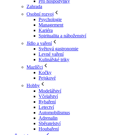
Pro hospodyňky
Zahrada
Osobní rozvoj
Psychologie
Management
Kariéra
Spiritualita a náboženství
Jídlo a vaření
Světová gastronomie
Levné vaření
Kulinářské triky
Mazlíčci
Kočky
Pejskové
Hobby
Modelářství
Včelařství
Rybaření
Letectví
Automobilismus
Adrenalin
Sběratelství
Houbaření