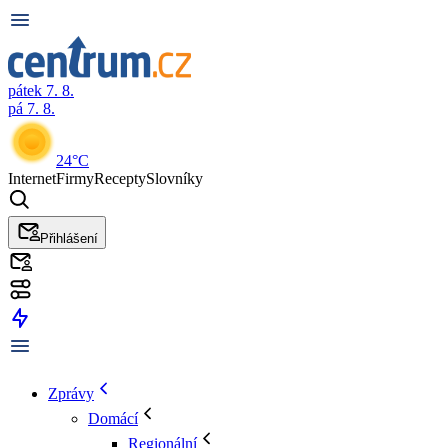
pátek 7. 8.
pá 7. 8.
24°C
Internet
Firmy
Recepty
Slovníky
Přihlášení
Zprávy
Domácí
Regionální