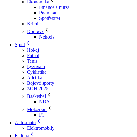
Ekonomika
Finance a burza
Podnikání
Spotřebitel
Krimi
Doprava
Nehody
Sport
Hokej
Fotbal
Tenis
Lyžování
Cyklistika
Atletika
Bojové sporty
ZOH 2026
Basketbal
NBA
Motosport
F1
Auto-moto
Elektromobily
Kultura