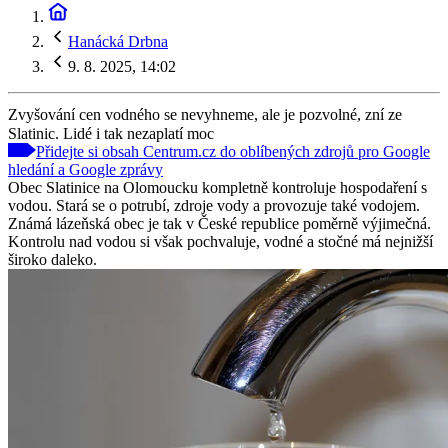
Hanácká Drbna
9. 8. 2025, 14:02
Zvyšování cen vodného se nevyhneme, ale je pozvolné, zní ze
Slatinic. Lidé i tak nezaplatí moc
Přidejte si obsah Centrum.cz do oblíbených zdrojů pro Google
hledání a Google zprávy
Obec Slatinice na Olomoucku kompletně kontroluje hospodaření s
vodou. Stará se o potrubí, zdroje vody a provozuje také vodojem.
Známá lázeňská obec je tak v České republice poměrně výjimečná.
Kontrolu nad vodou si však pochvaluje, vodné a stočné má nejnižší
široko daleko.