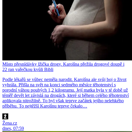
Místo přesnídávky lžička drogy. Karolína přežila drogové doupě i
22 ran vařečkou kvůli Bibli
Podle lékařů se vůbec neměla narodit. Karolína ale svůj boj o život
vyhrála. Přišla na svět na konci sedmého měsíce těhotenství s
porodní váhou pouhých 1,2 kilogramu. Její matka byla v té době už
téměř devět let závislá na drogách, které si během celého těhotenství
aplikovala nitrožilně. To byl však teprve začátek jejího nelehkého
příběhu. To nejtěžší Karolínu teprve čekalo…
Žena.cz
dnes, 07:59