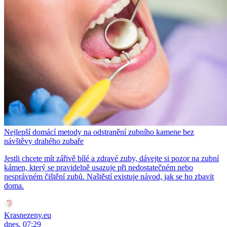
Nejlepší domácí metody na odstranění zubního kamene bez
návštěvy drahého zubaře
Jestli chcete mít zářivě bílé a zdravé zuby, dávejte si pozor na zubní
kámen, který se pravidelně usazuje při nedostatečném nebo
nesprávném čištění zubů. Naštěstí existuje návod, jak se ho zbavit
doma.
Krasnezeny.eu
dnes, 07:29