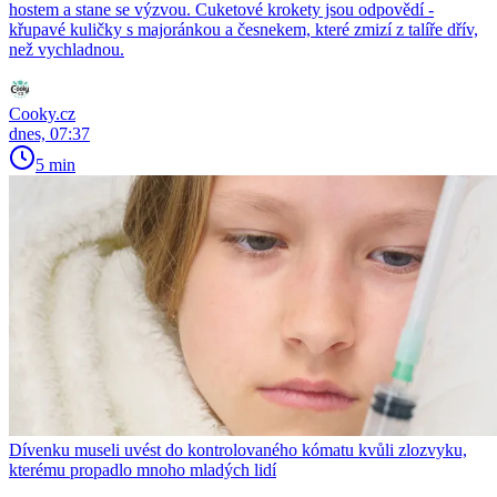
hostem a stane se výzvou. Cuketové krokety jsou odpovědí -
křupavé kuličky s majoránkou a česnekem, které zmizí z talíře dřív,
než vychladnou.
Cooky.cz
dnes, 07:37
5 min
Dívenku museli uvést do kontrolovaného kómatu kvůli zlozvyku,
kterému propadlo mnoho mladých lidí