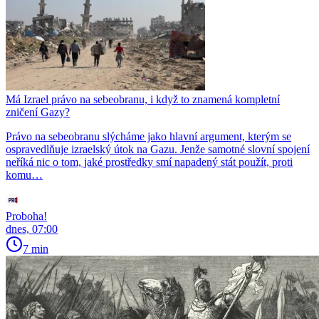
Má Izrael právo na sebeobranu, i když to znamená kompletní
zničení Gazy?
Právo na sebeobranu slýcháme jako hlavní argument, kterým se
ospravedlňuje izraelský útok na Gazu. Jenže samotné slovní spojení
neříká nic o tom, jaké prostředky smí napadený stát použít, proti
komu…
Proboha!
dnes, 07:00
7 min