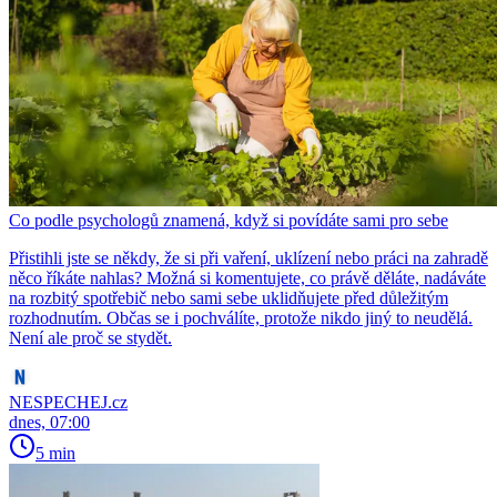
Co podle psychologů znamená, když si povídáte sami pro sebe
Přistihli jste se někdy, že si při vaření, uklízení nebo práci na zahradě
něco říkáte nahlas? Možná si komentujete, co právě děláte, nadáváte
na rozbitý spotřebič nebo sami sebe uklidňujete před důležitým
rozhodnutím. Občas se i pochválíte, protože nikdo jiný to neudělá.
Není ale proč se stydět.
NESPECHEJ.cz
dnes, 07:00
5 min