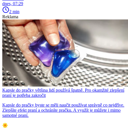
dnes, 07:29
2 min
Reklama
Kapsle do pračky většina lidí používá špatně. Pro okamžité zlepšení
praní je potřeba zakročit
Kapsle do pračky byste se měli naučit používat správně co nejdříve.
Zlepšíte efekt praní a ochráníte pračku. A využít je můžete i mimo
samotné praní.