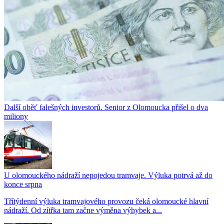
Další oběť falešných investorů. Senior z Olomoucka přišel o dva
miliony
U olomouckého nádraží nepojedou tramvaje. Výluka potrvá až do
konce srpna
Třítýdenní výluka tramvajového provozu čeká olomoucké hlavní
nádraží. Od zítřka tam začne výměna výhybek a...