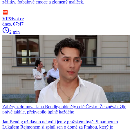
zážitky, fotbalové emoce a zlomený malíček.
VIPživot.cz
dnes, 07:47
2 min
Záběry z domova Jana Bendiga obletěly celé Česko. Že zpěvák žije
právě takhle, překvapilo úplně každého
Jan Bendig už dávno nebydlí jen v pražském bytě. S partnerem
Lukášem Rejmonem si splnil sen o domě za Prahou, který je