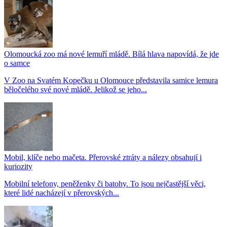
Olomoucká zoo má nové lemuří mládě. Bílá hlava napovídá, že jde
o samce
V Zoo na Svatém Kopečku u Olomouce představila samice lemura
běločelého své nové mládě. Jelikož se jeho...
Mobil, klíče nebo mačeta. Přerovské ztráty a nálezy obsahují i
kuriozity
Mobilní telefony, peněženky či batohy. To jsou nejčastější věci,
které lidé nacházejí v přerovských...