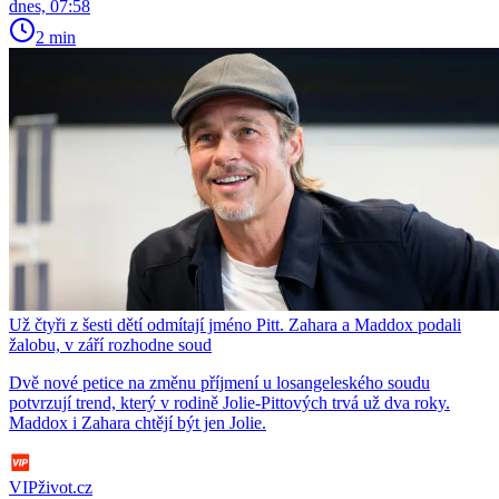
dnes, 07:58
2 min
Už čtyři z šesti dětí odmítají jméno Pitt. Zahara a Maddox podali
žalobu, v září rozhodne soud
Dvě nové petice na změnu příjmení u losangeleského soudu
potvrzují trend, který v rodině Jolie-Pittových trvá už dva roky.
Maddox i Zahara chtějí být jen Jolie.
VIPživot.cz