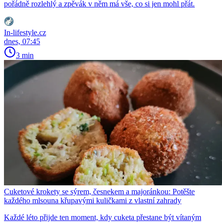
pořádně rozlehlý a zpěvák v něm má vše, co si jen mohl přát.
In-lifestyle.cz
dnes, 07:45
3 min
Cuketové krokety se sýrem, česnekem a majoránkou: Potěšte
každého mlsouna křupavými kuličkami z vlastní zahrady
Každé léto přijde ten moment, kdy cuketa přestane být vítaným