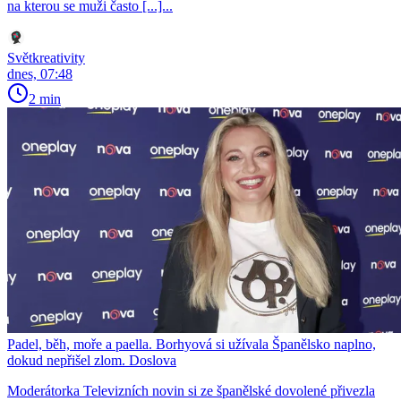
na kterou se muži často [...]...
Světkreativity
dnes, 07:48
2 min
Padel, běh, moře a paella. Borhyová si užívala Španělsko naplno,
dokud nepřišel zlom. Doslova
Moderátorka Televizních novin si ze španělské dovolené přivezla