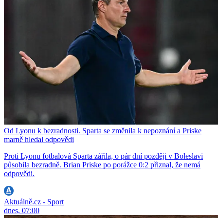
Od Lyonu k bezradnosti. Sparta se změnila k nepoznání a Priske
marně hledal odpovědi
Proti Lyonu fotbalová Sparta zářila, o pár dní později v Boleslavi
působila bezradně. Brian Priske po porážce 0:2 přiznal, že nemá
odpovědi.
Aktuálně.cz - Sport
dnes, 07:00