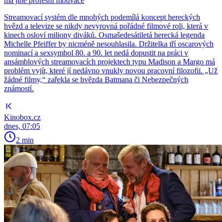
má jiné profesní motivace
Streamovací systém dle mnohých podemílá koncept hereckých
hvězd a televize se nikdy nevyrovná pořádné filmové roli, která v
kinech osloví miliony diváků. Osmašedesátiletá herecká legenda
Michelle Pfeiffer by nicméně nesouhlasila. Držitelka tří oscarových
nominací a sexsymbol 80. a 90. let nedá dopustit na práci v
ansámblových streamovacích projektech typu Madison a Margo má
problém vyjít, které jí nedávno vnukly novou pracovní filozofii. „Už
žádné filmy,“ zařekla se hvězda Batmana či Nebezpečných
známostí.
Kinobox.cz
dnes, 07:05
2 min