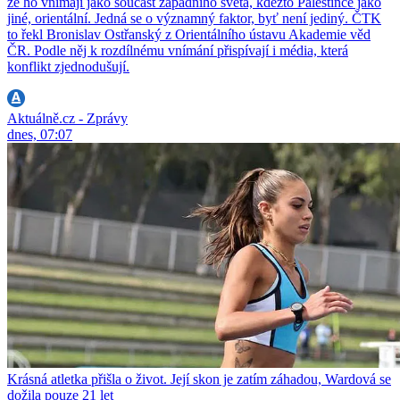
že ho vnímají jako součást západního světa, kdežto Palestince jako
jiné, orientální. Jedná se o významný faktor, byť není jediný. ČTK
to řekl Bronislav Ostřanský z Orientálního ústavu Akademie věd
ČR. Podle něj k rozdílnému vnímání přispívají i média, která
konflikt zjednodušují.
Aktuálně.cz - Zprávy
dnes, 07:07
Krásná atletka přišla o život. Její skon je zatím záhadou, Wardová se
dožila pouze 21 let