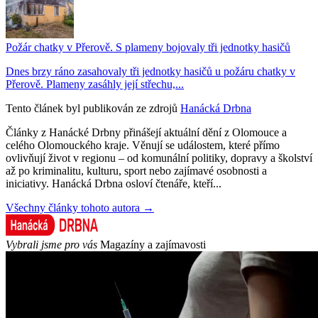
Požár chatky v Přerově. S plameny bojovaly tři jednotky hasičů
Dnes brzy ráno zasahovaly tři jednotky hasičů u požáru chatky v
Přerově. Plameny zasáhly její střechu,...
Tento článek byl publikován ze zdrojů
Hanácká Drbna
Články z Hanácké Drbny přinášejí aktuální dění z Olomouce a
celého Olomouckého kraje. Věnují se událostem, které přímo
ovlivňují život v regionu – od komunální politiky, dopravy a školství
až po kriminalitu, kulturu, sport nebo zajímavé osobnosti a
iniciativy. Hanácká Drbna osloví čtenáře, kteří...
Všechny články tohoto autora →
Vybrali jsme pro vás
Magazíny a zajímavosti