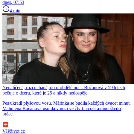
dnes, 07:53
4 min
Nenalíčená, rozcuchaná, po probdělé noci. Bočanová v 59 letech
pečuje o dceru, které je 25 a nikdy nedospěje
Pes ukradl plyšovou vosu. Márinka se budila každých dvacet minut.
Mahulena Bočanová usnula v noci ve čtvrt na pět a ráno šla do
práce.
VIPživot.cz