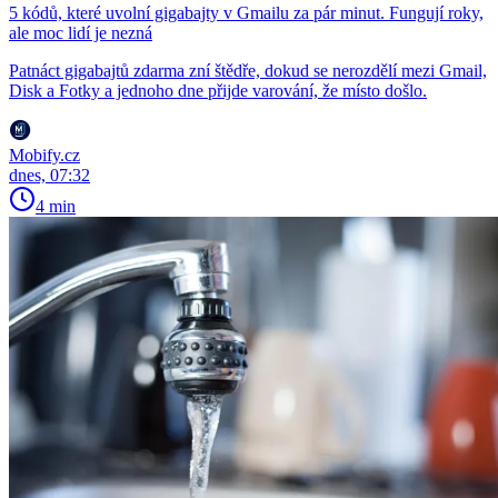
5 kódů, které uvolní gigabajty v Gmailu za pár minut. Fungují roky,
ale moc lidí je nezná
Patnáct gigabajtů zdarma zní štědře, dokud se nerozdělí mezi Gmail,
Disk a Fotky a jednoho dne přijde varování, že místo došlo.
Mobify.cz
dnes, 07:32
4 min