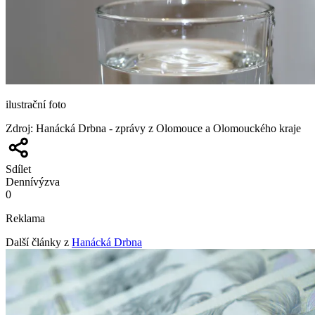
ilustrační foto
Zdroj
:
Hanácká Drbna - zprávy z Olomouce a Olomouckého kraje
Sdílet
Denní
výzva
0
Reklama
Další články z
Hanácká Drbna