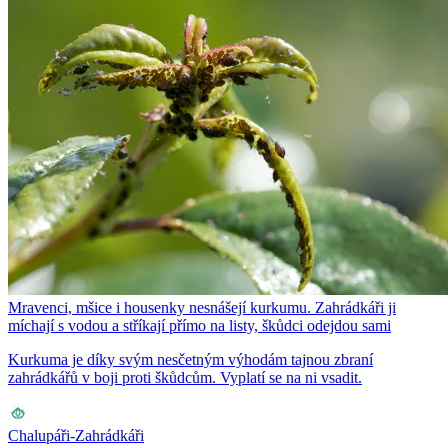
Mravenci, mšice i housenky nesnášejí kurkumu. Zahrádkáři ji
míchají s vodou a stříkají přímo na listy, škůdci odejdou sami
Kurkuma je díky svým nesčetným výhodám tajnou zbraní
zahrádkářů v boji proti škůdcům. Vyplatí se na ni vsadit.
Chalupáři-Zahrádkáři