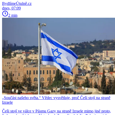
BydlímeÚtulně.cz
dnes, 07:09
2 min
„Součást našeho světa.“ Vědec vysvětluje, proč Češi stojí na straně
Izraele
Češi stojí ve válce v Pásmu Gazy na straně Izraele mimo jiné proto,