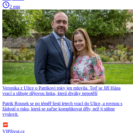
2 min
Veronika z Ulice o Patrikovi roky jen mluvila. Teď se Jiří Hána
vrací a slibuje dějovou linku, která diváky nepotěší
Patrik Rousek se po téměř šesti letech vrací do Ulice, a rovnou s
žádostí o ruku, která se začne komplikovat dřív, než ji stihne
vyslovit.
VIPživot.cz