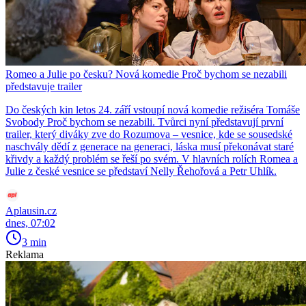
Romeo a Julie po česku? Nová komedie Proč bychom se nezabili
představuje trailer
Do českých kin letos 24. září vstoupí nová komedie režiséra Tomáše
Svobody Proč bychom se nezabili. Tvůrci nyní představují první
trailer, který diváky zve do Rozumova – vesnice, kde se sousedské
naschvály dědí z generace na generaci, láska musí překonávat staré
křivdy a každý problém se řeší po svém. V hlavních rolích Romea a
Julie z české vesnice se představí Nelly Řehořová a Petr Uhlík.
Aplausin.cz
dnes, 07:02
3 min
Reklama