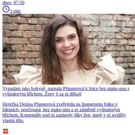
dnes, 07:50
3 min
Vypadám jako bohyně, napsala Pfauserová k fotce bez make-upu s
vyšpuleným břichem. Ženy jí za ni děkují
Herečka Denisa Pfauserová zveřejnila na Instagramu fotku v
bikinách, neučesaná, bez make-upu a se záměrně vyšpuleným
břichem. Komentáře pod ní zaplavily díky žen, které v ní uviděly
vlastní tělo.