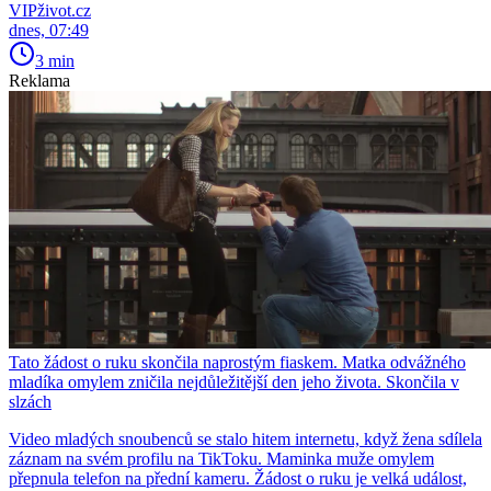
VIPživot.cz
dnes, 07:49
3 min
Reklama
Tato žádost o ruku skončila naprostým fiaskem. Matka odvážného
mladíka omylem zničila nejdůležitější den jeho života. Skončila v
slzách
Video mladých snoubenců se stalo hitem internetu, když žena sdílela
záznam na svém profilu na TikToku. Maminka muže omylem
přepnula telefon na přední kameru. Žádost o ruku je velká událost,