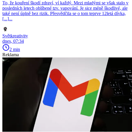
To, že kouření škodí zdraví, ví každý. Mezi mladými se však stalo v
posledních letech oblíbené tzv. vapování. Je sice méně škodlivé, ale
také není úplně bez rizik. Přesvědčila se o tom teprve 12letá dívka,
[...]...
Světkreativity
dnes, 07:34
2 min
Reklama