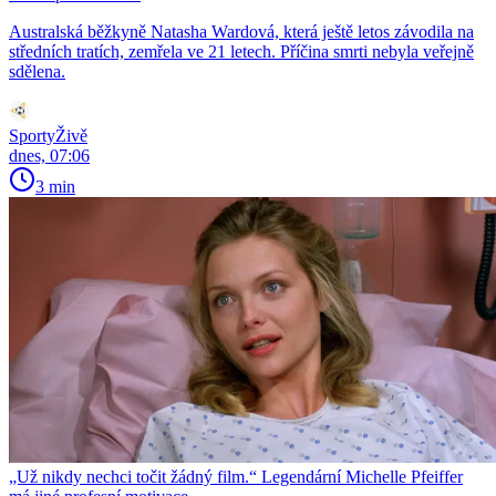
Australská běžkyně Natasha Wardová, která ještě letos závodila na
středních tratích, zemřela ve 21 letech. Příčina smrti nebyla veřejně
sdělena.
SportyŽivě
dnes, 07:06
3 min
„Už nikdy nechci točit žádný film.“ Legendární Michelle Pfeiffer