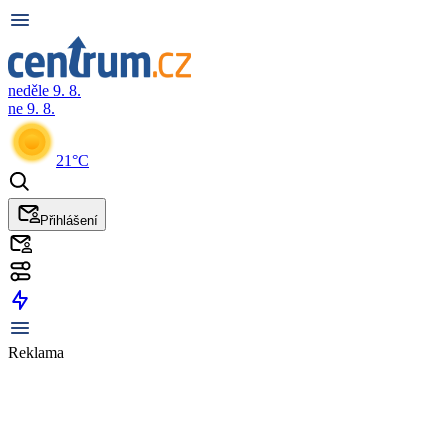
neděle 9. 8.
ne 9. 8.
21°C
Přihlášení
Reklama