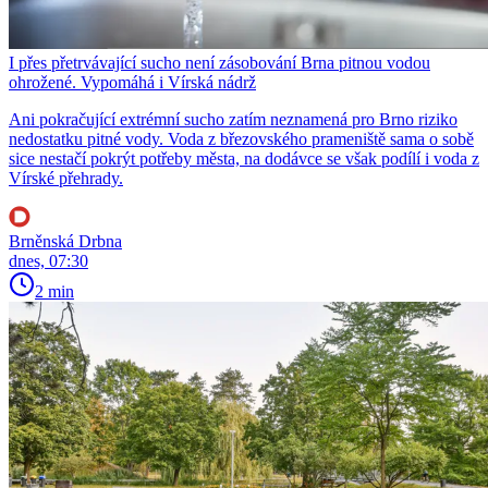
I přes přetrvávající sucho není zásobování Brna pitnou vodou
ohrožené. Vypomáhá i Vírská nádrž
Ani pokračující extrémní sucho zatím neznamená pro Brno riziko
nedostatku pitné vody. Voda z březovského prameniště sama o sobě
sice nestačí pokrýt potřeby města, na dodávce se však podílí i voda z
Vírské přehrady.
Brněnská Drbna
dnes, 07:30
2 min