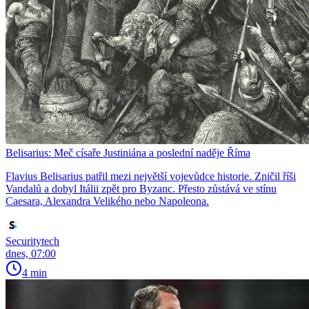
Belisarius: Meč císaře Justiniána a poslední naděje Říma
Flavius Belisarius patřil mezi největší vojevůdce historie. Zničil říši
Vandalů a dobyl Itálii zpět pro Byzanc. Přesto zůstává ve stínu
Caesara, Alexandra Velikého nebo Napoleona.
Securitytech
dnes, 07:00
4 min