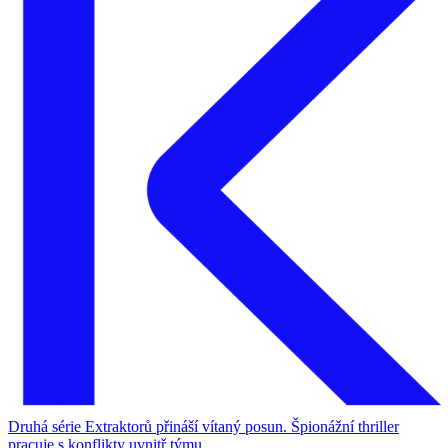
Druhá série Extraktorů přináší vítaný posun. Špionážní thriller
pracuje s konflikty uvnitř týmu