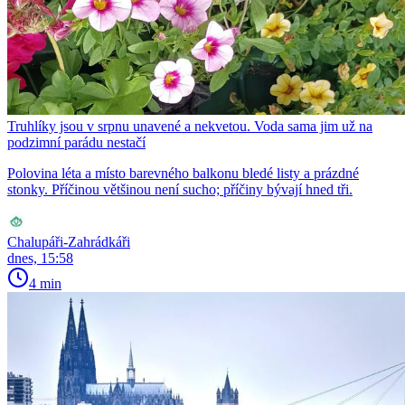
Truhlíky jsou v srpnu unavené a nekvetou. Voda sama jim už na
podzimní parádu nestačí
Polovina léta a místo barevného balkonu bledé listy a prázdné
stonky. Příčinou většinou není sucho; příčiny bývají hned tři.
Chalupáři-Zahrádkáři
dnes, 15:58
4 min