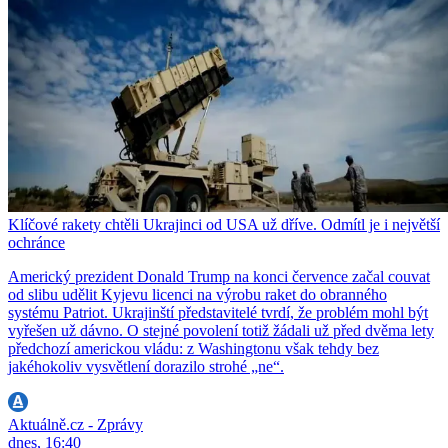
Klíčové rakety chtěli Ukrajinci od USA už dříve. Odmítl je i největší
ochránce
Americký prezident Donald Trump na konci července začal couvat
od slibu udělit Kyjevu licenci na výrobu raket do obranného
systému Patriot. Ukrajinští představitelé tvrdí, že problém mohl být
vyřešen už dávno. O stejné povolení totiž žádali už před dvěma lety
předchozí americkou vládu: z Washingtonu však tehdy bez
jakéhokoliv vysvětlení dorazilo strohé „ne“.
Aktuálně.cz - Zprávy
dnes, 16:40