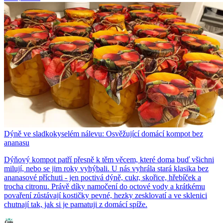
Dýně ve sladkokyselém nálevu: Osvěžující domácí kompot bez
ananasu
Dýňový kompot patří přesně k těm věcem, které doma buď všichni
milují, nebo se jim roky vyhýbali. U nás vyhrála stará klasika bez
ananasové příchuti - jen poctivá dýně, cukr, skořice, hřebíček a
trocha citronu. Právě díky namočení do octové vody a krátkému
povaření zůstávají kostičky pevné, hezky zesklovatí a ve sklenici
chutnají tak, jak si je pamatuji z domácí spíže.