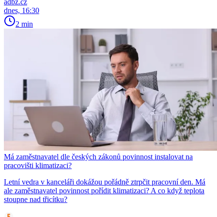
adbz.cz
dnes, 16:30
2 min
Má zaměstnavatel dle českých zákonů povinnost instalovat na
pracovišti klimatizaci?
Letní vedra v kanceláři dokážou pořádně ztrpčit pracovní den. Má
ale zaměstnavatel povinnost pořídit klimatizaci? A co když teplota
stoupne nad třicítku?