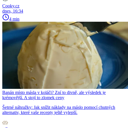
Cooky.cz
dnes, 16:34
4 min
Banán místo másla v koláči? Zní to divně, ale výsledek je
krémovější. A stojí to zlomek ceny
Šetrné náhražky: Jak snížit náklady na máslo pomocí chutných
alternativ, které vaše recepty ještě vylepší.