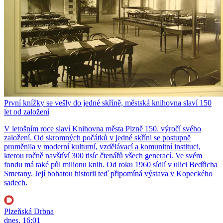
První knížky se vešly do jedné skříně, městská knihovna slaví 150
let od založení
V letošním roce slaví Knihovna města Plzně 150. výročí svého
založení. Od skromných počátků v jedné skříni se postupně
proměnila v moderní kulturní, vzdělávací a komunitní instituci,
kterou ročně navštíví 300 tisíc čtenářů všech generací. Ve svém
fondu má také půl milionu knih. Od roku 1960 sídlí v ulici Bedřicha
Smetany. Její bohatou historii teď připomíná výstava v Kopeckého
sadech.
Plzeňská Drbna
dnes, 16:01