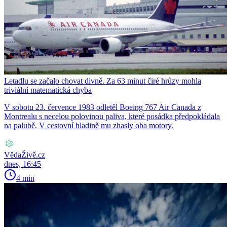
Letadlu se začalo chovat divně. Za 63 minut čiré hrůzy mohla
triviální matematická chyba
V sobotu 23. července 1983 odletěl Boeing 767 Air Canada z
Montrealu s necelou polovinou paliva, které posádka předpokládala
na palubě. V cestovní hladině mu zhasly oba motory.
VědaŽivě.cz
dnes, 16:45
4 min