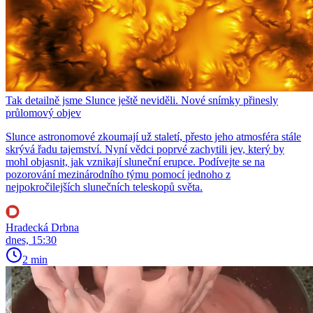
Tak detailně jsme Slunce ještě neviděli. Nové snímky přinesly
průlomový objev
Slunce astronomové zkoumají už staletí, přesto jeho atmosféra stále
skrývá řadu tajemství. Nyní vědci poprvé zachytili jev, který by
mohl objasnit, jak vznikají sluneční erupce. Podívejte se na
pozorování mezinárodního týmu pomocí jednoho z
nejpokročilejších slunečních teleskopů světa.
Hradecká Drbna
dnes, 15:30
2 min