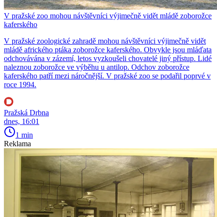
V pražské zoo mohou návštěvníci výjimečně vidět mládě zoborožce
kaferského
V pražské zoologické zahradě mohou návštěvníci výjimečně vidět
mládě afrického ptáka zoborožce kaferského. Obvykle jsou mláďata
odchovávána v zázemí, letos vyzkoušeli chovatelé jiný přístup. Lidé
naleznou zoborožce ve výběhu u antilop. Odchov zoborožce
kaferského patří mezi náročnější. V pražské zoo se podařil poprvé v
roce 1994.
Pražská Drbna
dnes, 16:01
1 min
Reklama