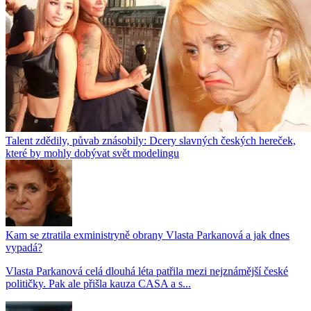
Talent zdědily, půvab znásobily: Dcery slavných českých hereček,
které by mohly dobývat svět modelingu
Kam se ztratila exministryně obrany Vlasta Parkanová a jak dnes
vypadá?
Vlasta Parkanová celá dlouhá léta patřila mezi nejznámější české
političky. Pak ale přišla kauza CASA a s...