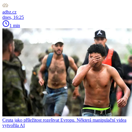
adbz.cz
dnes, 16:25
1 min
Ceuta jako příležitost rozeštvat Evropu. Některá manipulační videa
vytvořila AI