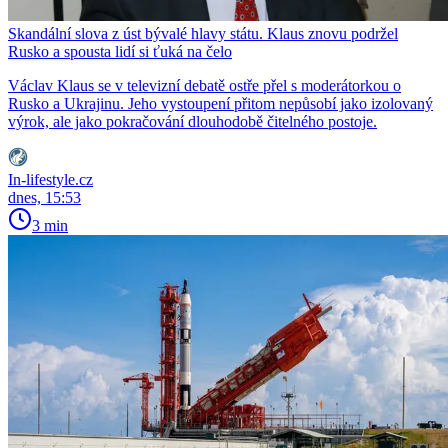
Skandální slova z úst bývalé hlavy státu. Klaus znovu podržel
Rusko a spousta lidí si ťuká na čelo
Václav Klaus se v televizní debatě ostře přel s moderátorkou o
Rusko a Ukrajinu. Jeho vystoupení přitom nepůsobí jako izolovaný
výrok, ale jako pokračování dlouhodobě čitelného postoje.
In-lifestyle.cz
dnes, 15:53
3 min