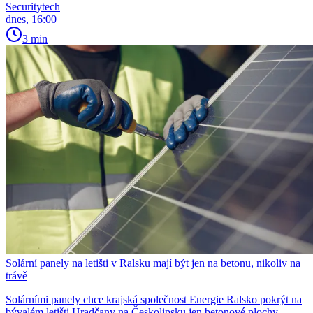
Securitytech
dnes, 16:00
3 min
Solární panely na letišti v Ralsku mají být jen na betonu, nikoliv na
trávě
Solárními panely chce krajská společnost Energie Ralsko pokrýt na
bývalém letišti Hradčany na Českolipsku jen betonové plochy.