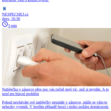
NESPECHEJ.cz
dnes, 16:30
3 min
Nabíječka v zásuvce přes noc vás ročně stojí víc, než si myslíte. A to
není ten hlavní problém
Pokud necháváte své nabíječky neustále v zásuvce, může se vám to
nehezky vymstít. V horším případě hrozí i riziko požáru domácnosti.