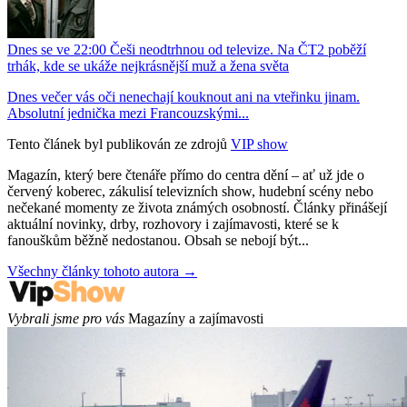
Dnes se ve 22:00 Češi neodtrhnou od televize. Na ČT2 poběží
trhák, kde se ukáže nejkrásnější muž a žena světa
Dnes večer vás oči nenechají kouknout ani na vteřinku jinam.
Absolutní jednička mezi Francouzskými...
Tento článek byl publikován ze zdrojů
VIP show
Magazín, který bere čtenáře přímo do centra dění – ať už jde o
červený koberec, zákulisí televizních show, hudební scény nebo
nečekané momenty ze života známých osobností. Články přinášejí
aktuální novinky, drby, rozhovory i zajímavosti, které se k
fanouškům běžně nedostanou. Obsah se nebojí být...
Všechny články tohoto autora →
Vybrali jsme pro vás
Magazíny a zajímavosti