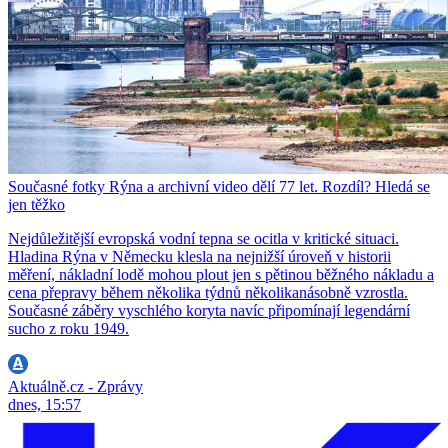
Současné fotky Rýna a archivní video dělí 77 let. Rozdíl? Hledá se
jen těžko
Nejdůležitější evropská vodní tepna se ocitla v kritické situaci.
Hladina Rýna v Německu klesla na nejnižší úroveň v historii
měření, nákladní lodě mohou plout jen s pětinou běžného nákladu a
cena přepravy během několika týdnů několikanásobně vzrostla.
Současné záběry vyschlého koryta navíc připomínají legendární
sucho z roku 1949.
Aktuálně.cz - Zprávy
dnes, 15:57