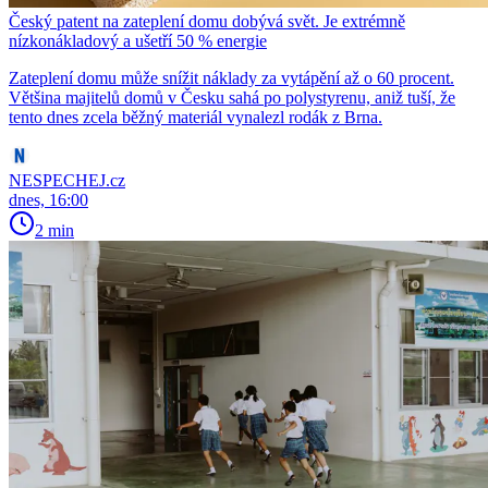
Český patent na zateplení domu dobývá svět. Je extrémně
nízkonákladový a ušetří 50 % energie
Zateplení domu může snížit náklady za vytápění až o 60 procent.
Většina majitelů domů v Česku sahá po polystyrenu, aniž tuší, že
tento dnes zcela běžný materiál vynalezl rodák z Brna.
NESPECHEJ.cz
dnes, 16:00
2 min