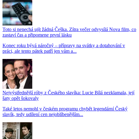
Toto si nenechá ujít žádná Češka. Zítra večer odvysílá Nova film, co
zastaví čas a připomene první lásku
Konec roku bývá náročný – přípravy na svátky a dotahování v
práci, ale tento pátek patří jen vám a...
Nejvýstřednější róby z Českého slavíka: Lucie Bílá nezklamala, její
šaty opět šokovaly
Také letos nemohl v českém programu chybět legendární Český
slavík, tedy udílení cen nejoblíbenějším...