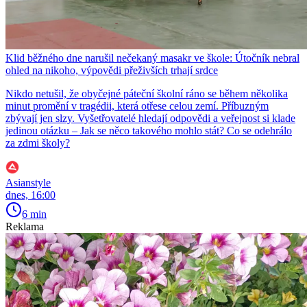
Klid běžného dne narušil nečekaný masakr ve škole: Útočník nebral
ohled na nikoho, výpovědi přeživších trhají srdce
Nikdo netušil, že obyčejné páteční školní ráno se během několika
minut promění v tragédii, která otřese celou zemí. Příbuzným
zbývají jen slzy. Vyšetřovatelé hledají odpovědi a veřejnost si klade
jedinou otázku – Jak se něco takového mohlo stát? Co se odehrálo
za zdmi školy?
Asianstyle
dnes, 16:00
6 min
Reklama