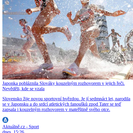
Japonka pobláznila Slováky kouzelným rozhovorem v jejich řeči.
Nevěděli, kde se vzala
Slovensko žije novou sportovní hvězdou. Je jí sedmnáct let, narodila
se v Japonsku a do srdcí atletických fanoušků zpod Tater se teď
zapsala i kouzelným rozhovorem v mateřštině svého otce.
Aktuálně.cz - Sport
dnes, 15:26