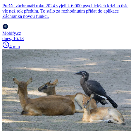
Pražští záchranáři roku 2024 vyjeli k 6 000 psychických krizí, o tisíc
víc než rok předtím. To stálo za rozhodnutím přidat do aplikace
Záchranka novou funkci.
Mobify.cz
dnes, 16:18
4 min