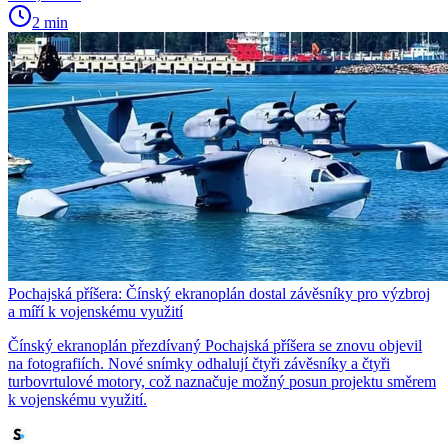
2 min
Pochajská příšera: Čínský ekranoplán dostal závěsníky pro výzbroj
a míří k vojenskému využití
Čínský ekranoplán přezdívaný Pochajská příšera se znovu objevil
na fotografiích. Nové snímky odhalují čtyři závěsníky a čtyři
turbovrtulové motory, což naznačuje možný posun projektu směrem
k vojenskému využití.