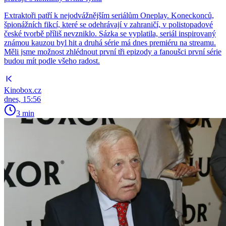
Extraktoři patří k nejodvážnějším seriálům Oneplay. Koneckonců,
špionážních fikcí, které se odehrávají v zahraničí, v polistopadové
české tvorbě příliš nevzniklo. Sázka se vyplatila, seriál inspirovaný
známou kauzou byl hit a druhá série má dnes premiéru na streamu.
Měli jsme možnost zhlédnout první tři epizody a fanoušci první série
budou mít podle všeho radost.
Kinobox.cz
dnes, 15:56
3 min