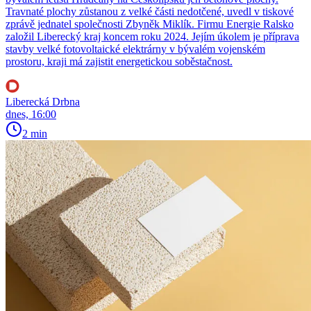
Travnaté plochy zůstanou z velké části nedotčené, uvedl v tiskové
zprávě jednatel společnosti Zbyněk Miklík. Firmu Energie Ralsko
založil Liberecký kraj koncem roku 2024. Jejím úkolem je příprava
stavby velké fotovoltaické elektrárny v bývalém vojenském
prostoru, kraji má zajistit energetickou soběstačnost.
Liberecká Drbna
dnes, 16:00
2 min