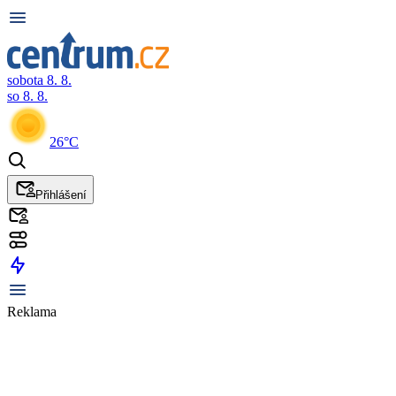
sobota 8. 8.
so 8. 8.
26°C
Přihlášení
Reklama