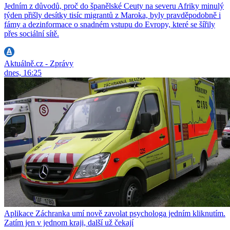
Jedním z důvodů, proč do španělské Ceuty na severu Afriky minulý
týden přišly desítky tisíc migrantů z Maroka, byly pravděpodobně i
fámy a dezinformace o snadném vstupu do Evropy, které se šířily
přes sociální sítě.
Aktuálně.cz - Zprávy
dnes, 16:25
Aplikace Záchranka umí nově zavolat psychologa jedním kliknutím.
Zatím jen v jednom kraji, další už čekají