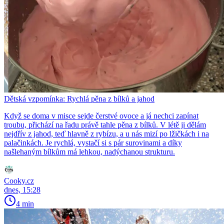
Dětská vzpomínka: Rychlá pěna z bílků a jahod
Když se doma v misce sejde čerstvé ovoce a já nechci zapínat
troubu, přichází na řadu právě tahle pěna z bílků. V létě ji dělám
nejdřív z jahod, teď hlavně z rybízu, a u nás mizí po lžičkách i na
palačinkách. Je rychlá, vystačí si s pár surovinami a díky
našlehaným bílkům má lehkou, nadýchanou strukturu.
Cooky.cz
dnes, 15:28
4 min