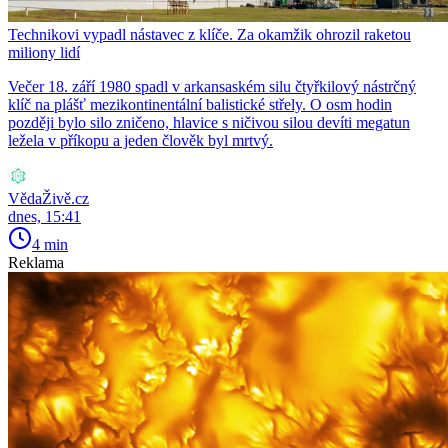
Technikovi vypadl nástavec z klíče. Za okamžik ohrozil raketou
miliony lidí
Večer 18. září 1980 spadl v arkansaském silu čtyřkilový nástrčný
klíč na plášť mezikontinentální balistické střely. O osm hodin
později bylo silo zničeno, hlavice s ničivou silou devíti megatun
ležela v příkopu a jeden člověk byl mrtvý.
VědaŽivě.cz
dnes, 15:41
4 min
Reklama