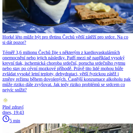
Horké léto může být pro třetinu Čechů větší zátěží pro srdce. Na co
si dát pozor?
Téměř 3,6 milionu Čechů žije s některým z kardiovaskulárních
onemocnění nebo jejich následky. Patří mezi ně například vysoký
krevní tlak, ischemická choroba srdeční, porucha srdečního rytmu
nebo stav po cévní mozkové příhodě. Právě tito lidé mohou hůře
zvládat vysoké letní teploty, dehydrataci, větší fyzickou zátěž i
změny režimu během dovolených. Častější konzumace alkoholu pak
může riziko dále zvyšovat. Jak tedy riziko problémů se srdcem co
nejvíc snížit?
Plné zdraví
dnes, 19:43
5 min