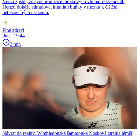
Vědci zjistili, že synchronizace mozkových vln na frekvenci 40
Hertzů dokáže stimulovat imunitní buňky v mozku k čištění
nebezpečných usazenin.
Plné zdraví
dnes, 19:44
2 min
Návrat do reality. Wimbledonská šampionka Nosková ztratila téměř