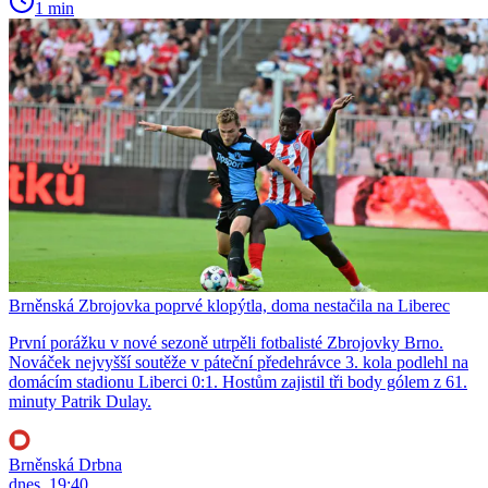
1 min
Brněnská Zbrojovka poprvé klopýtla, doma nestačila na Liberec
První porážku v nové sezoně utrpěli fotbalisté Zbrojovky Brno.
Nováček nejvyšší soutěže v páteční předehrávce 3. kola podlehl na
domácím stadionu Liberci 0:1. Hostům zajistil tři body gólem z 61.
minuty Patrik Dulay.
Brněnská Drbna
dnes, 19:40