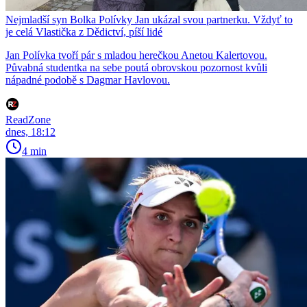
Nejmladší syn Bolka Polívky Jan ukázal svou partnerku. Vždyť to
je celá Vlastička z Dědictví, píší lidé
Jan Polívka tvoří pár s mladou herečkou Anetou Kalertovou.
Půvabná studentka na sebe poutá obrovskou pozornost kvůli
nápadné podobě s Dagmar Havlovou.
ReadZone
dnes, 18:12
4 min