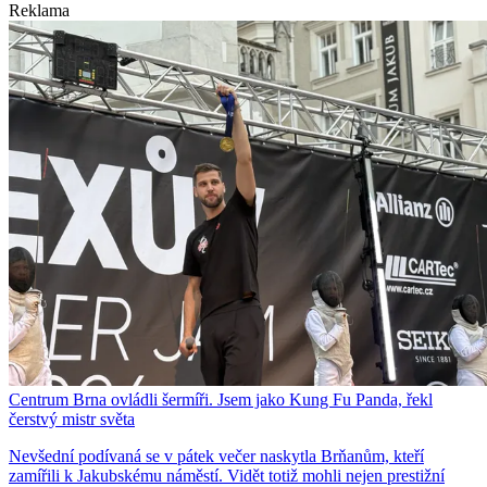
Reklama
Centrum Brna ovládli šermíři. Jsem jako Kung Fu Panda, řekl
čerstvý mistr světa
Nevšední podívaná se v pátek večer naskytla Brňanům, kteří
zamířili k Jakubskému náměstí. Vidět totiž mohli nejen prestižní