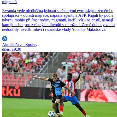
migrantů
Rwanda vede předběžná jednání s některými evropskými zeměmi o
spolupráci v oblasti migrace, napsala agentura AFP. Kigali by podle
návrhu mohlo přijímat rodiny migrantů, kteří uvízli na cestě, nemají
kam jít nebo jsou z různých důvodů v ohrožení. Země dohody zatím
nedosáhly, uvedla mluvčí rwandské vlády Yolande Makoloová.
Aktuálně.cz - Zprávy
dnes, 19:30