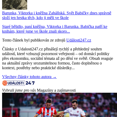
Barunka, Viktorka i kněžna Zaháňská. Svět Babičky dnes správně
složí jen hrstka těch, kdo ji měli ve škole
Staré bělidlo, paní kněžna, Viktorka i Barunka. Babička patří ke
knihám, které jsme ve škole znali skoro...
Tento článek byl publikován ze zdrojů
Události247.cz
Články z Udalosti247.cz přinášejí rychlý a přehledný souhrn
událostí, které vzbuzují pozornost veřejnosti – od domácí politiky
přes ekonomiku, sociální témata až po dění ve světě. Obsah reaguje
na aktuální zprávy srozumitelnou formou, často doplněnou o
kontext, postřehy nebo praktické důsledky...
Všechny články tohoto autora →
Vybrali jsme pro vás
Magazíny a zajímavosti