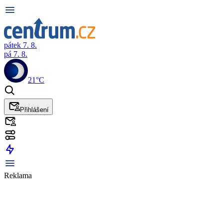
pátek 7. 8.
pá 7. 8.
21°C
Přihlášení
Reklama