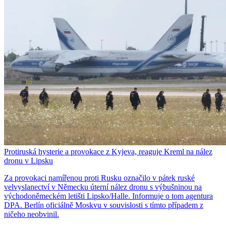
Protiruská hysterie a provokace z Kyjeva, reaguje Kreml na nález
dronu v Lipsku
Za provokaci namířenou proti Rusku označilo v pátek ruské
velvyslanectví v Německu úterní nález dronu s výbušninou na
východoněmeckém letišti Lipsko/Halle. Informuje o tom agentura
DPA. Berlín oficiálně Moskvu v souvislosti s tímto případem z
ničeho neobvinil.