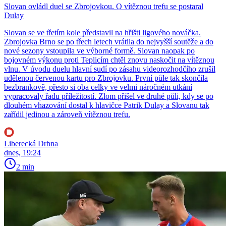
Slovan ovládl duel se Zbrojovkou. O vítěznou trefu se postaral
Dulay
Slovan se ve třetím kole představil na hřišti ligového nováčka.
Zbrojovka Brno se po třech letech vrátila do nejvyšší soutěže a do
nové sezony vstoupila ve výborné formě. Slovan naopak po
bojovném výkonu proti Teplicím chtěl znovu naskočit na vítěznou
vlnu. V úvodu duelu hlavní sudí po zásahu videorozhodčího zrušil
udělenou červenou kartu pro Zbrojovku. První půle tak skončila
bezbrankově, přesto si oba celky ve velmi náročném utkání
vypracovaly řadu příležitostí. Zlom přišel ve druhé půli, kdy se po
dlouhém vhazování dostal k hlavičce Patrik Dulay a Slovanu tak
zařídil jedinou a zároveň vítěznou trefu.
Liberecká Drbna
dnes, 19:24
2 min