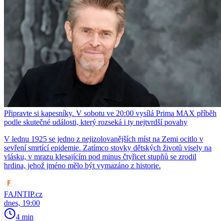
Připravte si kapesníky. V sobotu ve 20:00 vysílá Prima MAX příběh
podle skutečné události, který rozseká i ty nejtvrdší povahy
V lednu 1925 se jedno z nejizolovanějších míst na Zemi ocitlo v
sevření smrtící epidemie. Zatímco stovky dětských životů visely na
vlásku, v mrazu klesajícím pod minus čtyřicet stupňů se zrodil
hrdina, jehož jméno mělo být vymazáno z historie.
FAJNTIP.cz
dnes, 19:00
4 min