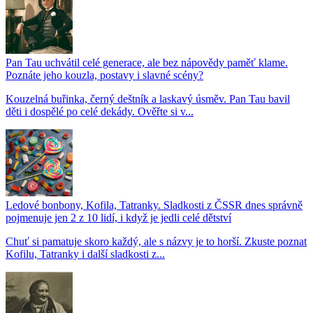
Pan Tau uchvátil celé generace, ale bez nápovědy paměť klame.
Poznáte jeho kouzla, postavy i slavné scény?
Kouzelná buřinka, černý deštník a laskavý úsměv. Pan Tau bavil
děti i dospělé po celé dekády. Ověřte si v...
Ledové bonbony, Kofila, Tatranky. Sladkosti z ČSSR dnes správně
pojmenuje jen 2 z 10 lidí, i když je jedli celé dětství
Chuť si pamatuje skoro každý, ale s názvy je to horší. Zkuste poznat
Kofilu, Tatranky i další sladkosti z...