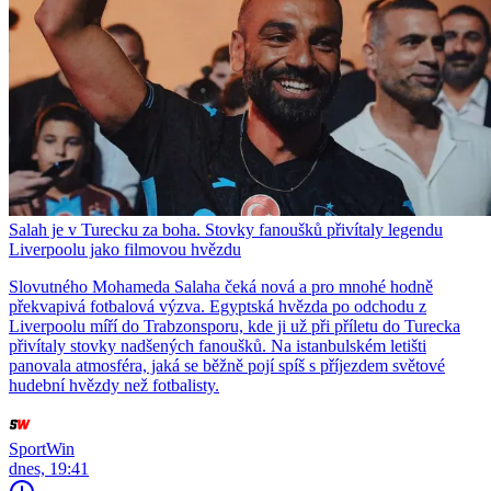
Salah je v Turecku za boha. Stovky fanoušků přivítaly legendu
Liverpoolu jako filmovou hvězdu
Slovutného Mohameda Salaha čeká nová a pro mnohé hodně
překvapivá fotbalová výzva. Egyptská hvězda po odchodu z
Liverpoolu míří do Trabzonsporu, kde ji už při příletu do Turecka
přivítaly stovky nadšených fanoušků. Na istanbulském letišti
panovala atmosféra, jaká se běžně pojí spíš s příjezdem světové
hudební hvězdy než fotbalisty.
SportWin
dnes, 19:41