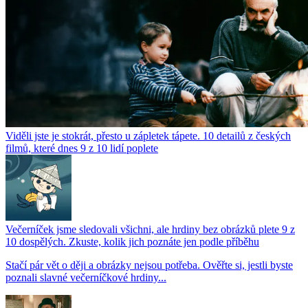
Viděli jste je stokrát, přesto u zápletek tápete. 10 detailů z českých
filmů, které dnes 9 z 10 lidí poplete
Večerníček jsme sledovali všichni, ale hrdiny bez obrázků plete 9 z
10 dospělých. Zkuste, kolik jich poznáte jen podle příběhu
Stačí pár vět o ději a obrázky nejsou potřeba. Ověřte si, jestli byste
poznali slavné večerníčkové hrdiny...