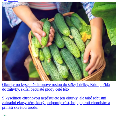
Okurky po kyselině citronové rostou do šířky i délky. Kdo ji přidá
do zálivky, sklízí baculaté plody celé léto
S kyselinou citronovou nepěstujete jen okurky, ale také robustní
zahradní ekosystém, který podporuje růst, bojuje proti chorobám a
přináší skvělou úrodu.