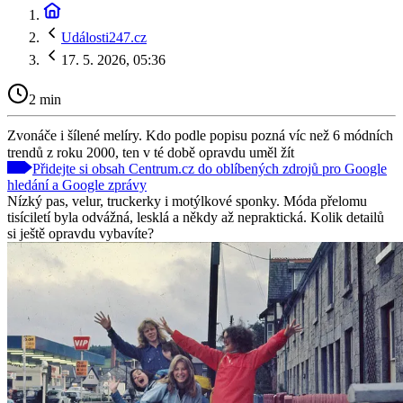
Události247.cz
17. 5. 2026, 05:36
2 min
Zvonáče i šílené melíry. Kdo podle popisu pozná víc než 6 módních
trendů z roku 2000, ten v té době opravdu uměl žít
Přidejte si obsah Centrum.cz do oblíbených zdrojů pro Google
hledání a Google zprávy
Nízký pas, velur, truckerky i motýlkové sponky. Móda přelomu
tisíciletí byla odvážná, lesklá a někdy až nepraktická. Kolik detailů
si ještě opravdu vybavíte?