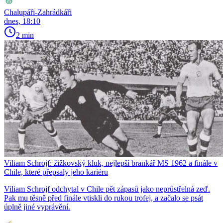
Chalupáři-Zahrádkáři
dnes, 18:10
2 min
Viliam Schrojf: žižkovský kluk, nejlepší brankář MS 1962 a finále v
Chile, které přepsaly jeho kariéru
Viliam Schrojf odchytal v Chile pět zápasů jako neprůstřelná zeď.
Pak mu těsně před finále vtiskli do rukou trofej, a začalo se psát
úplně jiné vyprávění.