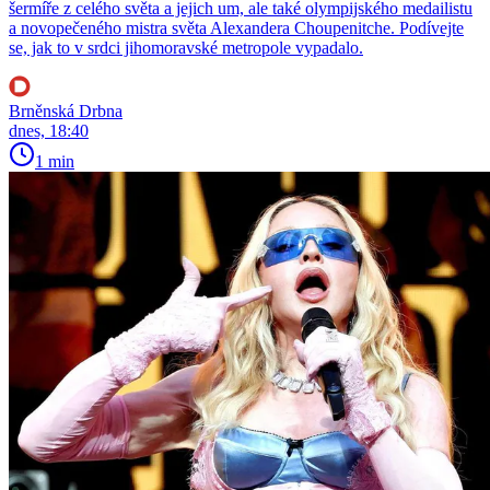
šermíře z celého světa a jejich um, ale také olympijského medailistu
a novopečeného mistra světa Alexandera Choupenitche. Podívejte
se, jak to v srdci jihomoravské metropole vypadalo.
Brněnská Drbna
dnes, 18:40
1 min