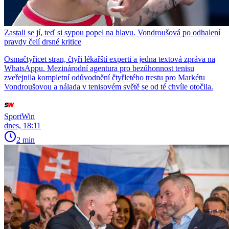
Zastali se jí, teď si sypou popel na hlavu. Vondroušová po odhalení
pravdy čelí drsné kritice
Osmačtyřicet stran, čtyři lékařští experti a jedna textová zpráva na
WhatsAppu. Mezinárodní agentura pro bezúhonnost tenisu
zveřejnila kompletní odůvodnění čtyřletého trestu pro Markétu
Vondroušovou a nálada v tenisovém světě se od té chvíle otočila.
SportWin
dnes, 18:11
2 min