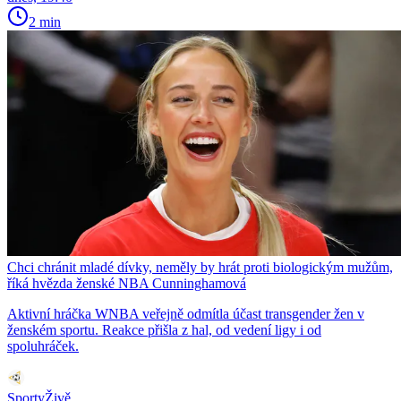
2 min
Chci chránit mladé dívky, neměly by hrát proti biologickým mužům,
říká hvězda ženské NBA Cunninghamová
Aktivní hráčka WNBA veřejně odmítla účast transgender žen v
ženském sportu. Reakce přišla z hal, od vedení ligy i od
spoluhráček.
SportyŽivě