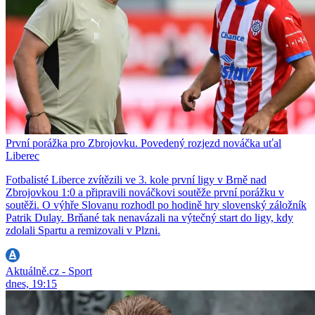
První porážka pro Zbrojovku. Povedený rozjezd nováčka uťal
Liberec
Fotbalisté Liberce zvítězili ve 3. kole první ligy v Brně nad
Zbrojovkou 1:0 a připravili nováčkovi soutěže první porážku v
soutěži. O výhře Slovanu rozhodl po hodině hry slovenský záložník
Patrik Dulay. Brňané tak nenavázali na výtečný start do ligy, kdy
zdolali Spartu a remizovali v Plzni.
Aktuálně.cz - Sport
dnes, 19:15