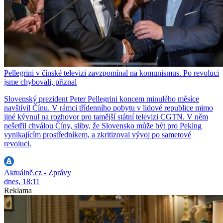
Pellegrini v čínské televizi zavzpomínal na komunismus. Po revoluci
jsme chybovali, přiznal
Slovenský prezident Peter Pellegrini koncem minulého měsíce
navštívil Čínu. V rámci třídenního pobytu v lidové republice mimo
jiné kývnul na rozhovor pro tamější státní televizi CGTN. V něm
nešetřil chválou Číny, sliby, že Slovensko může být pro Peking
vynikajícím prostředníkem, a zkritizoval vývoj po sametové
revoluci.
Aktuálně.cz - Zprávy
dnes, 18:11
Reklama