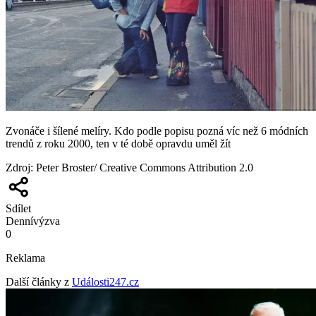
Zvonáče i šílené melíry. Kdo podle popisu pozná víc než 6 módních
trendů z roku 2000, ten v té době opravdu uměl žít
Zdroj
:
Peter Broster/ Creative Commons Attribution 2.0
Sdílet
Denní
výzva
0
Reklama
Další články z
Události247.cz