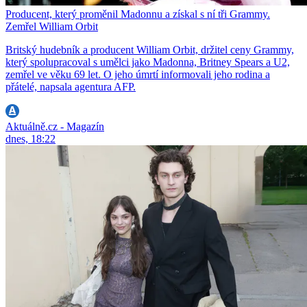
Producent, který proměnil Madonnu a získal s ní tři Grammy.
Zemřel William Orbit
Britský hudebník a producent William Orbit, držitel ceny Grammy,
který spolupracoval s umělci jako Madonna, Britney Spears a U2,
zemřel ve věku 69 let. O jeho úmrtí informovali jeho rodina a
přátelé, napsala agentura AFP.
Aktuálně.cz - Magazín
dnes, 18:22