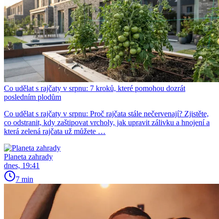
Co udělat s rajčaty v srpnu: 7 kroků, které pomohou dozrát
posledním plodům
Co udělat s rajčaty v srpnu: Proč rajčata stále nečervenají? Zjistěte,
co odstranit, kdy zaštipovat vrcholy, jak upravit zálivku a hnojení a
která zelená rajčata už můžete …
Planeta zahrady
dnes, 19:41
7 min