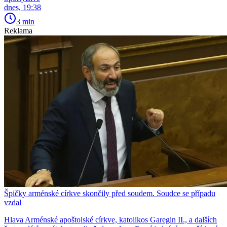
dnes, 19:38
3 min
Reklama
Špičky arménské církve skončily před soudem. Soudce se případu
vzdal
Hlava Arménské apoštolské církve, katolikos Garegin II., a dalších