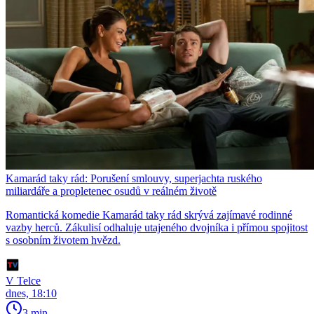
Kamarád taky rád: Porušení smlouvy, superjachta ruského
miliardáře a propletenec osudů v reálném životě
Romantická komedie Kamarád taky rád skrývá zajímavé rodinné
vazby herců. Zákulisí odhaluje utajeného dvojníka i přímou spojitost
s osobním životem hvězd.
V Telce
dnes, 18:10
3 min