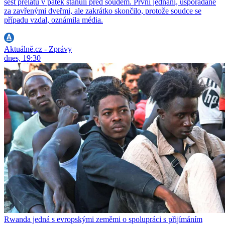
šest prelátů v pátek stanuli před soudem. První jednání, uspořádané
za zavřenými dveřmi, ale zakrátko skončilo, protože soudce se
případu vzdal, oznámila média.
Aktuálně.cz - Zprávy
dnes, 19:30
Rwanda jedná s evropskými zeměmi o spolupráci s přijímáním