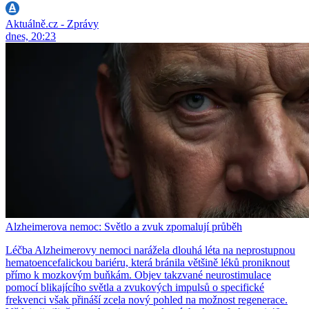
Aktuálně.cz - Zprávy
dnes, 20:23
Alzheimerova nemoc: Světlo a zvuk zpomalují průběh
Léčba Alzheimerovy nemoci narážela dlouhá léta na neprostupnou
hematoencefalickou bariéru, která bránila většině léků proniknout
přímo k mozkovým buňkám. Objev takzvané neurostimulace
pomocí blikajícího světla a zvukových impulsů o specifické
frekvenci však přináší zcela nový pohled na možnost regenerace.