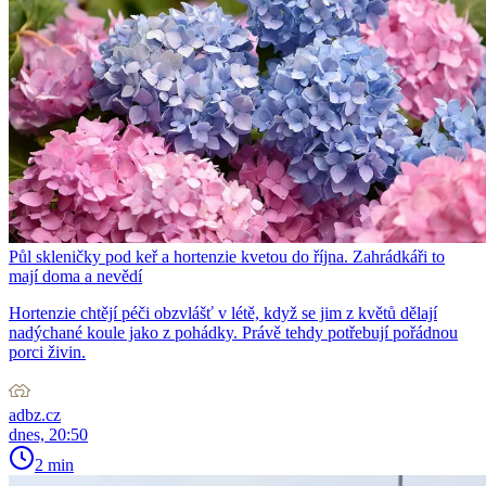
Půl skleničky pod keř a hortenzie kvetou do října. Zahrádkáři to
mají doma a nevědí
Hortenzie chtějí péči obzvlášť v létě, když se jim z květů dělají
nadýchané koule jako z pohádky. Právě tehdy potřebují pořádnou
porci živin.
adbz.cz
dnes, 20:50
2 min