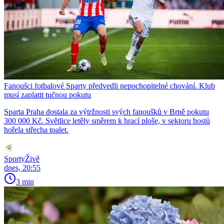
Fanoušci fotbalové Sparty předvedli nepochopitelné chování. Klub
musí zaplatit tučnou pokutu
Sparta Praha dostala za výtržnosti svých fanoušků v Brně pokutu
300 000 Kč. Světlice letěly směrem k hrací ploše, v sektoru hostů
hořela střecha toalet.
SportyŽivě
dnes, 20:55
3 min