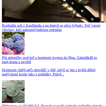
Rozbalila zelí z Kauflandu a na listech se něco hýbalo. Teď varuje
všechny, kdo nakupují balenou zeleninu
Půl skleničky pod keř a hortenzie kvetou do října. Zahrádkáři to
mají doma a nevědí
Hortenzie chtějí péči obzvlášť v létě, když se jim z květů dělají
nadýchané koule jako z pohádky. Právě...
Pětikoruna za 50 000 Kč. Poznáte ji podle jednoho jediného detailu,