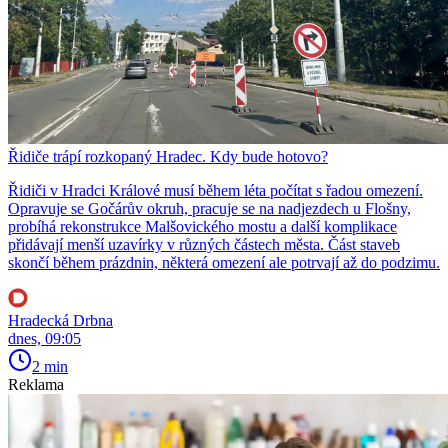
Řidiče trápí rozkopaný Hradec. Kdy bude hotovo?
Řidiči v Hradci Králové musí během léta počítat s řadou omezení.
Opravuje se Gočárův okruh, pracuje se na nadjezdech u Flošny,
probíhá rekonstrukce Malšovického mostu a další komplikace
přidávají menší uzavírky v různých částech města. Část staveb
skončí během prázdnin, některá omezení ale potrvají až do podzimu.
Hradecká Drbna
dnes, 09:05
2 min
Reklama