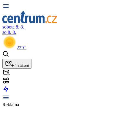
sobota 8. 8.
so 8. 8.
22°C
Přihlášení
Reklama