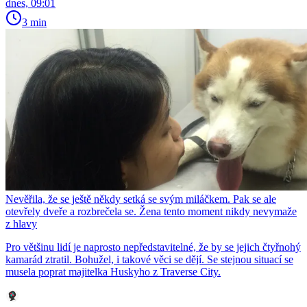
dnes, 09:01
3 min
Nevěřila, že se ještě někdy setká se svým miláčkem. Pak se ale
otevřely dveře a rozbrečela se. Žena tento moment nikdy nevymaže
z hlavy
Pro většinu lidí je naprosto nepředstavitelné, že by se jejich čtyřnohý
kamarád ztratil. Bohužel, i takové věci se dějí. Se stejnou situací se
musela poprat majitelka Huskyho z Traverse City.