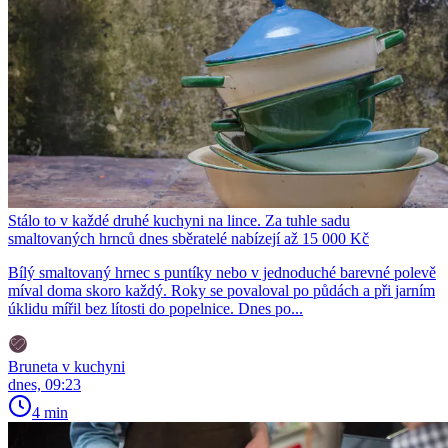
Stálo to v každé druhé kuchyni na lince. Za tuhle sadu
smaltovaných hrnců dnes sběratelé nabízejí až 15 000 Kč
Bílý smaltovaný hrnec s puntíky nebo v jednoduché barevné polevě
míval doma skoro každý. Roky se povaloval po půdách a při jarním
úklidu mířil bez lítosti do popelnice. Dnes po...
Bruneta v kuchyni
dnes, 09:23
4 min