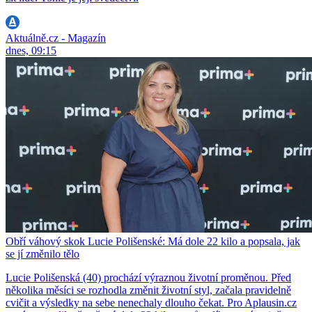
Aktuálně.cz - Magazín
dnes, 09:15
Obří váhový skok Lucie Polišenské: Má dole 22 kilo a popsala, jak
se jí změnilo tělo
Lucie Polišenská (40) prochází výraznou životní proměnou. Před
několika měsíci se rozhodla změnit životní styl, začala pravidelně
cvičit a výsledky na sebe nenechaly dlouho čekat. Pro Aplausin.cz