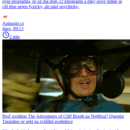
nyní prozradila, že už má dole 22 kilogramů a díky nové rutině se
cítí lépe nejen fyzicky, ale také psychicky.
Aplausin.cz
dnes, 09:13
2 min
Proč uvidíme The Adventures of Cliff Booth na Netflixu? Quentin
Tarantino se sekl na zvláštní podmínce