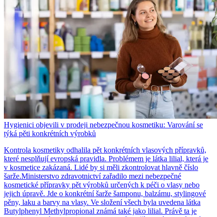
Hygienici objevili v prodeji nebezpečnou kosmetiku: Varování se
týká pěti konkrétních výrobků
Kontrola kosmetiky odhalila pět konkrétních vlasových přípravků,
které nesplňují evropská pravidla. Problémem je látka lilial, která je
v kosmetice zakázaná. Lidé by si měli zkontrolovat hlavně číslo
šarže.Ministerstvo zdravotnictví zařadilo mezi nebezpečné
kosmetické přípravky pět výrobků určených k péči o vlasy nebo
jejich úpravě. Jde o konkrétní šarže šamponu, balzámu, stylingové
pěny, laku a barvy na vlasy. Ve složení všech byla uvedena látka
Butylphenyl Methylpropional známá také jako lilial. Právě ta je