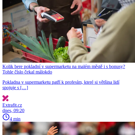
Kolik bere pokladní v supermarketu na malém městě i s bonusy?
Tohle číslo čekal málokdo
Pokladna v supermarketu patří k profesím, které si většina lidí
spojuje s […]
Extrafit.cz
dnes, 09:20
4 min