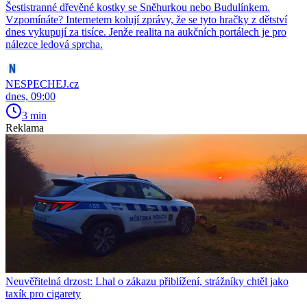
Šestistranné dřevěné kostky se Sněhurkou nebo Budulínkem.
Vzpomínáte? Internetem kolují zprávy, že se tyto hračky z dětství
dnes vykupují za tisíce. Jenže realita na aukčních portálech je pro
nálezce ledová sprcha.
NESPECHEJ.cz
dnes, 09:00
3 min
Reklama
Neuvěřitelná drzost: Lhal o zákazu přiblížení, strážníky chtěl jako
taxík pro cigarety