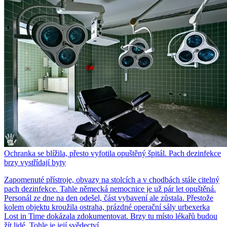
Ochranka se blížila, přesto vyfotila opuštěný špitál. Pach dezinfekce
brzy vystřídají byty
Zapomenuté přístroje, obvazy na stolcích a v chodbách stále citelný
pach dezinfekce. Tahle německá nemocnice je už pár let opuštěná.
Personál ze dne na den odešel, část vybavení ale zůstala. Přestože
kolem objektu kroužila ostraha, prázdné operační sály urbexerka
Lost in Time dokázala zdokumentovat. Brzy tu místo lékařů budou
žít lidé. Tohle je její svědectví.