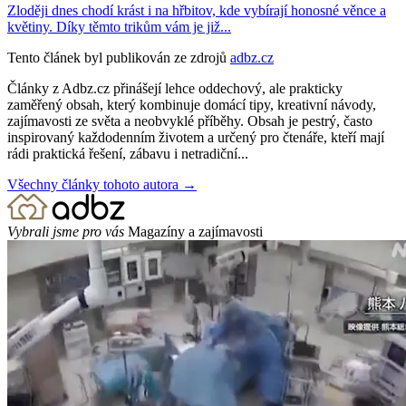
Zloději dnes chodí krást i na hřbitov, kde vybírají honosné věnce a
květiny. Díky těmto trikům vám je již...
Tento článek byl publikován ze zdrojů
adbz.cz
Články z Adbz.cz přinášejí lehce oddechový, ale prakticky
zaměřený obsah, který kombinuje domácí tipy, kreativní návody,
zajímavosti ze světa a neobvyklé příběhy. Obsah je pestrý, často
inspirovaný každodenním životem a určený pro čtenáře, kteří mají
rádi praktická řešení, zábavu i netradiční...
Všechny články tohoto autora →
Vybrali jsme pro vás
Magazíny a zajímavosti