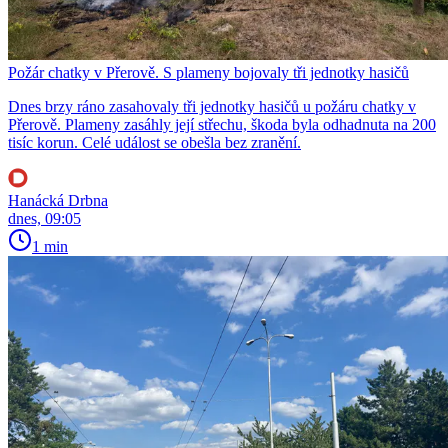
Požár chatky v Přerově. S plameny bojovaly tři jednotky hasičů
Dnes brzy ráno zasahovaly tři jednotky hasičů u požáru chatky v
Přerově. Plameny zasáhly její střechu, škoda byla odhadnuta na 200
tisíc korun. Celé událost se obešla bez zranění.
Hanácká Drbna
dnes, 09:05
1 min