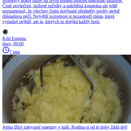
Hotelový pokoj může na první pohled působit dokonale uklizeně.
Čisté povlečení, složené ručníky a naleštěná koupelna ale ještě
neznamenají, že všechny často dotýkané předměty prošly stejně
důkladnou péčí. Největší pozornost si nezaslouží místa, která
vypadají nejhůř, ale ta, kterých se dotýká každý host.
Kód Enigma
dnes, 09:00
7 min
Jedna lžíce zakysané smetany v kaši. Rodina si od té doby žádá dvě