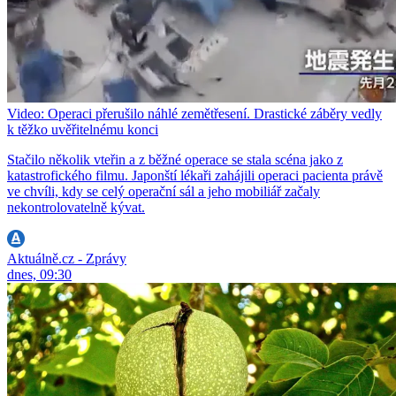
Video: Operaci přerušilo náhlé zemětřesení. Drastické záběry vedly
k těžko uvěřitelnému konci
Stačilo několik vteřin a z běžné operace se stala scéna jako z
katastrofického filmu. Japonští lékaři zahájili operaci pacienta právě
ve chvíli, kdy se celý operační sál a jeho mobiliář začaly
nekontrolovatelně kývat.
Aktuálně.cz - Zprávy
dnes, 09:30