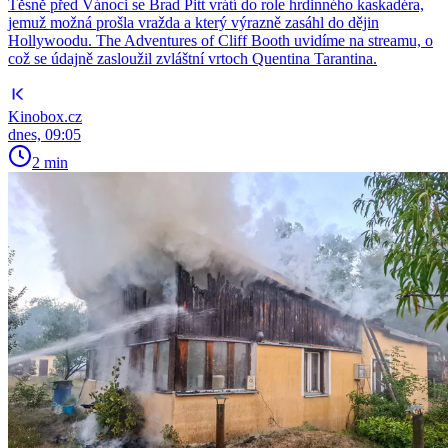
Těsně před Vánoci se Brad Pitt vrátí do role hrdinného kaskadéra,
jemuž možná prošla vražda a který výrazně zasáhl do dějin
Hollywoodu. The Adventures of Cliff Booth uvidíme na streamu, o
což se údajně zasloužil zvláštní vrtoch Quentina Tarantina.
Kinobox.cz
dnes, 09:05
2 min