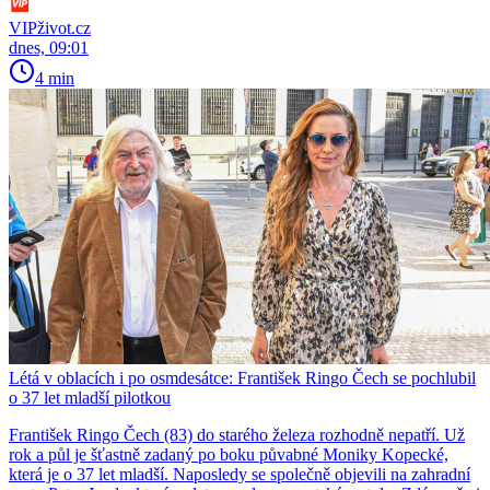
VIPživot.cz
dnes, 09:01
4 min
Létá v oblacích i po osmdesátce: František Ringo Čech se pochlubil
o 37 let mladší pilotkou
František Ringo Čech (83) do starého železa rozhodně nepatří. Už
rok a půl je šťastně zadaný po boku půvabné Moniky Kopecké,
která je o 37 let mladší. Naposledy se společně objevili na zahradní