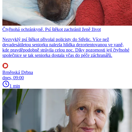
Čtyřnohá ochránkyně. Psí štěkot zachránil ženě život
Nezvyklý psí štěkot přivolal policisty do Střelic. Více než
devadesátiletou seniorku nalezla hlídka dezorientovanou ve vaně,
kde pravděpodobně strávila celou noc. Díky pozornosti její čtyřnohé
společnice se tak seniorka dostala včas do péče záchranářů.
Brněnská Drbna
dnes, 09:00
1 min