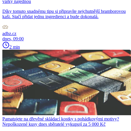
várky najednou
Díky tomuto snadnému tipu si připravíte nejchutnější bramborovou
kaši. Stačí přidat jednu ingredienci a bude dokonalá.
adbz.cz
dnes, 09:00
2 min
Pamatujete na dřevěné skládací kostky s pohádkovými motivy?
Nepoškozené kusy dnes sběratelé vykupují za 5 000 Kč