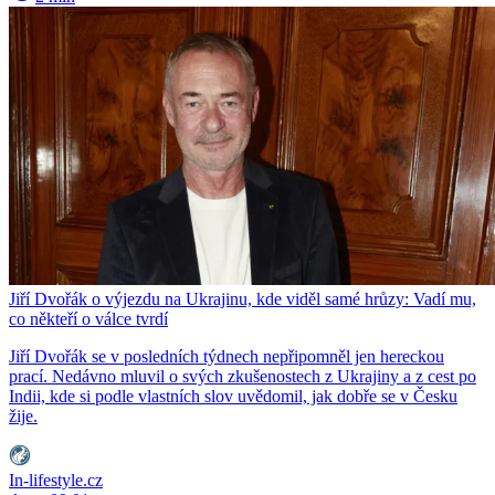
Jiří Dvořák o výjezdu na Ukrajinu, kde viděl samé hrůzy: Vadí mu,
co někteří o válce tvrdí
Jiří Dvořák se v posledních týdnech nepřipomněl jen hereckou
prací. Nedávno mluvil o svých zkušenostech z Ukrajiny a z cest po
Indii, kde si podle vlastních slov uvědomil, jak dobře se v Česku
žije.
In-lifestyle.cz