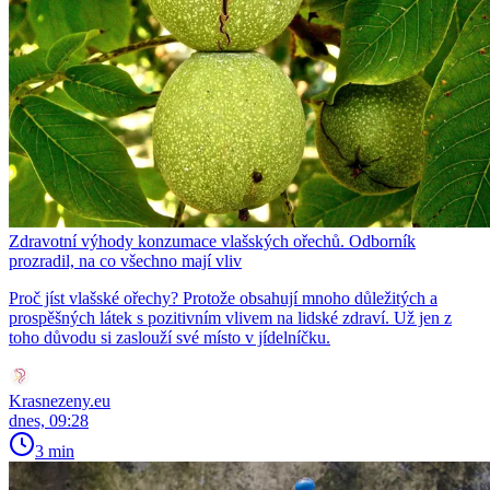
Zdravotní výhody konzumace vlašských ořechů. Odborník
prozradil, na co všechno mají vliv
Proč jíst vlašské ořechy? Protože obsahují mnoho důležitých a
prospěšných látek s pozitivním vlivem na lidské zdraví. Už jen z
toho důvodu si zaslouží své místo v jídelníčku.
Krasnezeny.eu
dnes, 09:28
3 min