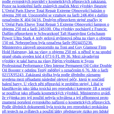
podle evropských pravidel v kosmetických přípravcích zakázaná.
Pozor na konkrétní šarže známých značek Mezi výrobky figuruje
L’Oréal Paris Elseve Total Repair Extreme Obnovující balzám o
objemu 200 ml. Upozornění se vztahuje na šarži 24K404 s dalším
označením K 404 04/16. Druhým přípravkem stejné značky je
L’Oréal Paris Elseve Total Repair 5 Extreme Obnovující šampon o
objemu 250 ml a šarži 24S100. Oba výrobky pocházejí z Francie.
Dalším přípravkem je Schwarzkopf Taft Haarstyling Gelschaum
Power Ultra Stark 4, tedy gelová stylingová pěna na vlasy o objemu
150 ml. Nebezpečnou byla označena šarže 0924435236.
Ministerstvo zároveň upozornilo na Toni and Guy Glamour Firm
Hold Hairspray, lak na vlasy o objemu 250 ml, u něhož je na spodní
straně obalu uveden kód 4 073 6 FL 09 36. Mezi závadnými
výrobky je také barva na vlasy Pátým výrobkem je Syoss
Professional Performance Oleo Intense Permanent Oil Color Double
Oil Booster v odstínu Teplý měděný s označením 6 76. Jde o šarži
0215X95243. Zakázaná složka byla podle úředního záznamu
uvedena mezi přísadami následné olejové péče, která je součástí
balení barvy. U všech pěti přípravků je problém stejný. Lilial je
klasifikován jako látka toxická pro reprodukci kategorie 1B a nesmí
se používat jako přísada kosmetických výrobků. Ministerstvo uvádí,
že výjimka pro její použití nebyla schválena a její přítomnost proto
znamená porušení evropského nařízení o kosmetických přípravcích.
Podle úředních dokumentů byla toxicita pro reprodukci prokázána
při testech na zvířatech a použití látky představuje riziko pro lidské