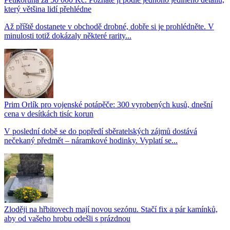
který většina lidí přehlédne
Až příště dostanete v obchodě drobné, dobře si je prohlédněte. V
minulosti totiž dokázaly některé rarity...
Prim Orlík pro vojenské potápěče: 300 vyrobených kusů, dnešní
cena v desítkách tisíc korun
V poslední době se do popředí sběratelských zájmů dostává
nečekaný předmět – náramkové hodinky. Vyplatí se...
Zloději na hřbitovech mají novou sezónu. Stačí fix a pár kamínků,
aby od vašeho hrobu odešli s prázdnou