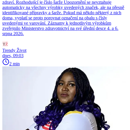
zdraví. Rozhodující je číslo šarže Upozornění se nevztahuje
automaticky na všechny výrobky uvedených značek, ale na přesně
identifikované přípravky a šarže. Pokud má někdo některý z nich
doma, vyplatí se proto porovnat označení na obalu s čísly
uvedenými ve varování. Záznamy k jednotlivým výrobkům
zveřejnilo Ministerstvo zdravotnictví na své úřední desce 4. a 6.
srpna 2026.
Trendy Život
dnes, 09:03
2 min