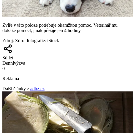
Zvíře v této poloze potřebuje okamžitou pomoc. Veterinář mu
dokáže pomoct, jinak přežije jen 4 hodiny
Zdroj
:
Zdroj fotografie: iStock
Sdílet
Denní
výzva
0
Reklama
Další články z
adbz.cz