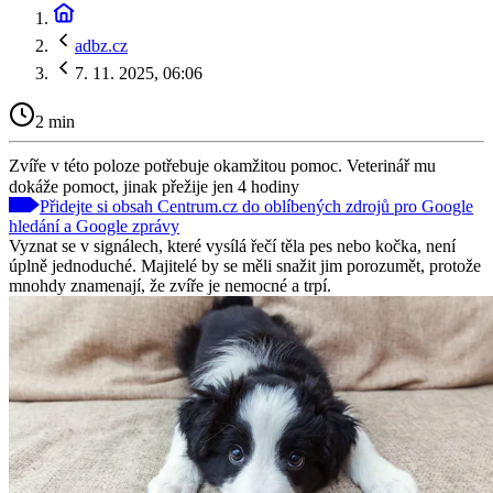
adbz.cz
7. 11. 2025, 06:06
2 min
Zvíře v této poloze potřebuje okamžitou pomoc. Veterinář mu
dokáže pomoct, jinak přežije jen 4 hodiny
Přidejte si obsah Centrum.cz do oblíbených zdrojů pro Google
hledání a Google zprávy
Vyznat se v signálech, které vysílá řečí těla pes nebo kočka, není
úplně jednoduché. Majitelé by se měli snažit jim porozumět, protože
mnohdy znamenají, že zvíře je nemocné a trpí.