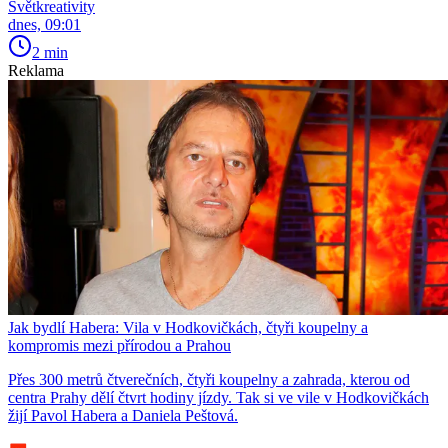
Světkreativity
dnes, 09:01
2 min
Reklama
Jak bydlí Habera: Vila v Hodkovičkách, čtyři koupelny a
kompromis mezi přírodou a Prahou
Přes 300 metrů čtverečních, čtyři koupelny a zahrada, kterou od
centra Prahy dělí čtvrt hodiny jízdy. Tak si ve vile v Hodkovičkách
žijí Pavol Habera a Daniela Peštová.