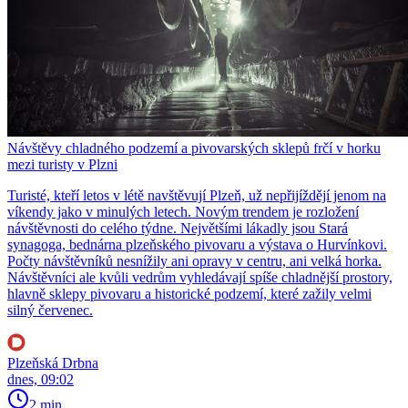
Návštěvy chladného podzemí a pivovarských sklepů frčí v horku
mezi turisty v Plzni
Turisté, kteří letos v létě navštěvují Plzeň, už nepřijíždějí jenom na
víkendy jako v minulých letech. Novým trendem je rozložení
návštěvnosti do celého týdne. Největšími lákadly jsou Stará
synagoga, bednárna plzeňského pivovaru a výstava o Hurvínkovi.
Počty návštěvníků nesnížily ani opravy v centru, ani velká horka.
Návštěvníci ale kvůli vedrům vyhledávají spíše chladnější prostory,
hlavně sklepy pivovaru a historické podzemí, které zažily velmi
silný červenec.
Plzeňská Drbna
dnes, 09:02
2 min