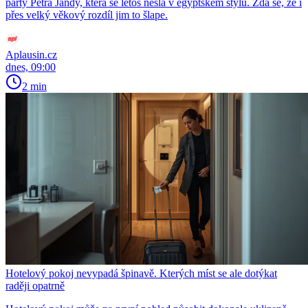
party Petra Jandy, která se letos nesla v egyptském stylu. Zdá se, že i
přes velký věkový rozdíl jim to šlape.
Aplausin.cz
dnes, 09:00
2 min
Hotelový pokoj nevypadá špinavě. Kterých míst se ale dotýkat
raději opatrně