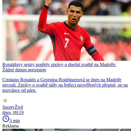
Ronaldovy sestry popřely zprávy o dnešní svatbě na Madeiře:
Žádné datum neexistuje
Cristiano Ronaldo a Georgina Rodríguezová se dnes na Madeiře
nevzali. Zprávy o svatbě stály na řetězci neověřených přepisů, ne na
pozvánce od páru.
SportyŽivě
dnes, 09:19
3 min
Reklama