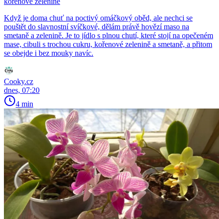
kořenové zelenině
Když je doma chuť na poctivý omáčkový oběd, ale nechci se
pouštět do slavnostní svíčkové, dělám právě hovězí maso na
smetaně a zelenině. Je to jídlo s plnou chutí, které stojí na opečeném
mase, cibuli s trochou cukru, kořenové zelenině a smetaně, a přitom
se obejde i bez mouky navíc.
Cooky.cz
dnes, 07:20
4 min