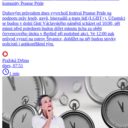
komunity Prague Pride
Duhovým průvodem dnes vyvrcholí festival Prague Pride na
podporu práv leseb, gayů, bisexuálů a trans lidí (LGBT+). Účastníci
se budou v dolní části Václavského náměstí scházet od 10:00, pět
minut před polednem budou držet minutu ticha za oběti
červencového útoku v Berlíně při podobné akci. Ve 12:00 pak
průvod vyrazí na ostrov Štvanice, dohlížet na něj budou stovky
policistů i antikonfliktní tým.
Pražská Drbna
dnes, 07:51
1 min