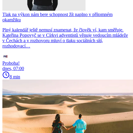
Tlak na výkon nám bere schopnost žít naplno v přítomném
okamžiku
Plný kalendář ještě nemusí znamenat, že člověk ví, kam směřuje.
Kateřina Popovyč se v Církvi adventistů věnuje vedoucím mládeže
v Čechách a v rozhovoru mluví o tlaku sociálních sítí,
rozhodovací…
Proboha!
dnes, 07:00
8 min