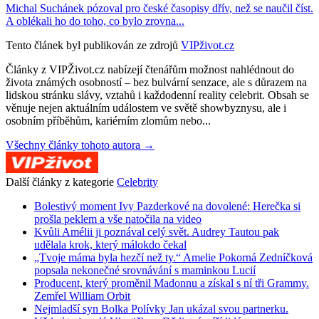
Michal Suchánek pózoval pro české časopisy dřív, než se naučil číst.
A oblékali ho do toho, co bylo zrovna...
Tento článek byl publikován ze zdrojů
VIPživot.cz
Články z VIPŽivot.cz nabízejí čtenářům možnost nahlédnout do
života známých osobností – bez bulvární senzace, ale s důrazem na
lidskou stránku slávy, vztahů i každodenní reality celebrit. Obsah se
věnuje nejen aktuálním událostem ve světě showbyznysu, ale i
osobním příběhům, kariérním zlomům nebo...
Všechny články tohoto autora →
Další články z kategorie
Celebrity
Bolestivý moment Ivy Pazderkové na dovolené: Herečka si
prošla peklem a vše natočila na video
Kvůli Amélii ji poznával celý svět. Audrey Tautou pak
udělala krok, který málokdo čekal
„Tvoje máma byla hezčí než ty.“ Amelie Pokorná Zedníčková
popsala nekonečné srovnávání s maminkou Lucií
Producent, který proměnil Madonnu a získal s ní tři Grammy.
Zemřel William Orbit
Nejmladší syn Bolka Polívky Jan ukázal svou partnerku.