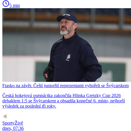
5 min
Fiasko na závěr. Čeští juniorští reprezentanti vyhořeli se Švýcarskem
Česká hokejová osmnáctka zakončila Hlinka Gretzky Cup 2026
debaklem 1:5 se Švýcarskem a obsadila konečné 6. místo, nejhorší
výsledek za poslední tři roky.
SportyŽivě
dnes, 07:36