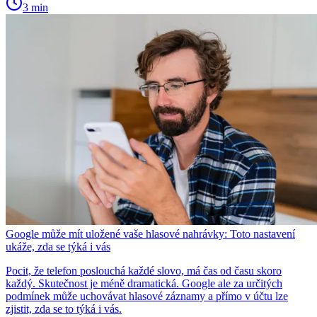
3 min
Google může mít uložené vaše hlasové nahrávky: Toto nastavení
ukáže, zda se týká i vás
Pocit, že telefon poslouchá každé slovo, má čas od času skoro
každý. Skutečnost je méně dramatická. Google ale za určitých
podmínek může uchovávat hlasové záznamy a přímo v účtu lze
zjistit, zda se to týká i vás.