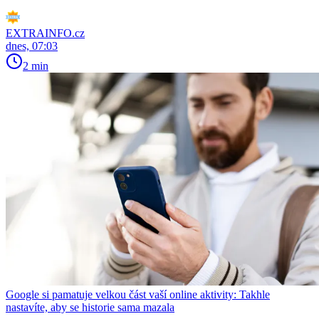
EXTRAINFO.cz
dnes, 07:03
2 min
Google si pamatuje velkou část vaší online aktivity: Takhle
nastavíte, aby se historie sama mazala