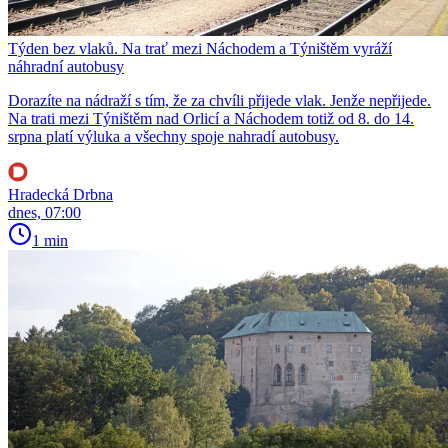
Týden bez vlaků. Na trať mezi Náchodem a Týništěm vyráží
náhradní autobusy
Dorazíte na nádraží s tím, že za chvíli přijede vlak. Jenže nepřijede.
Na trati mezi Týništěm nad Orlicí a Náchodem totiž od 8. do 14.
srpna platí výluka a všechny spoje nahradí autobusy.
Hradecká Drbna
dnes, 07:00
1 min