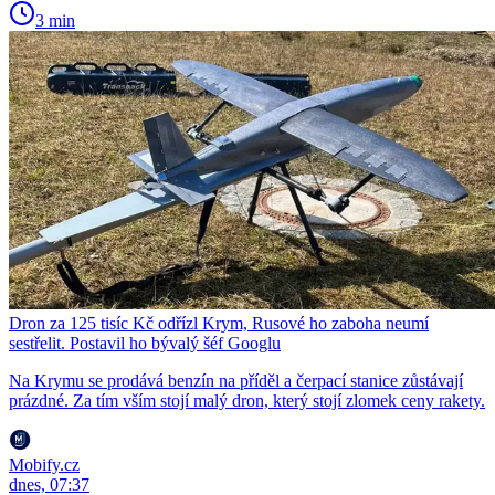
3 min
Dron za 125 tisíc Kč odřízl Krym, Rusové ho zaboha neumí
sestřelit. Postavil ho bývalý šéf Googlu
Na Krymu se prodává benzín na příděl a čerpací stanice zůstávají
prázdné. Za tím vším stojí malý dron, který stojí zlomek ceny rakety.
Mobify.cz
dnes, 07:37