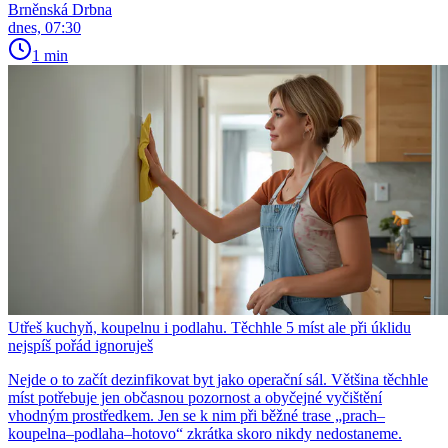
Brněnská Drbna
dnes, 07:30
1 min
Utřeš kuchyň, koupelnu i podlahu. Těchhle 5 míst ale při úklidu
nejspíš pořád ignoruješ
Nejde o to začít dezinfikovat byt jako operační sál. Většina těchhle
míst potřebuje jen občasnou pozornost a obyčejné vyčištění
vhodným prostředkem. Jen se k nim při běžné trase „prach–
koupelna–podlaha–hotovo“ zkrátka skoro nikdy nedostaneme.