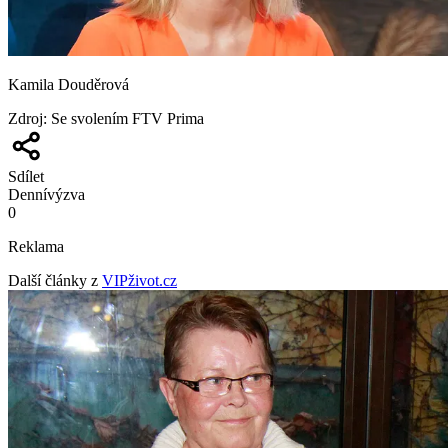
Kamila Douděrová
Zdroj
:
Se svolením FTV Prima
Sdílet
Denní
výzva
0
Reklama
Další články z
VIPživot.cz