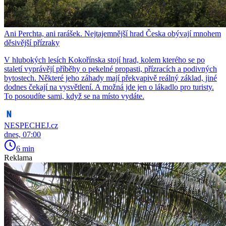
Ani Perchta, ani rarášek. Nejtajemnější hrad Česka obývají mnohem
děsivější přízraky
V hlubokých lesích Kokořínska stojí hrad, kolem kterého se po
staletí vyprávějí příběhy o pekelné propasti, přízracích a podivných
bytostech. Některé jeho záhady mají překvapivě reálný základ, jiné
dodnes čekají na vysvětlení. A možná jde jen o lákadlo pro turisty.
To posoudíte sami, když se na místo vydáte.
NESPECHEJ.cz
dnes, 07:00
6 min
Reklama