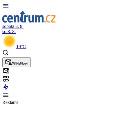
sobota 8. 8.
so 8. 8.
19°C
Přihlášení
Reklama