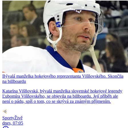
Bývalá manželka hokejového reprezentanta Višňovského. Skončila
na billboardu
Katarína Višňovská, bývalá manželka slovenské hokejové legendy
Ľubomíra Višňovského, se objevila na billboardu. Její příběh ale
není o pádu, spíš o tom, co se skrývá za známým příjmením.
SportyŽivě
dnes, 07:05