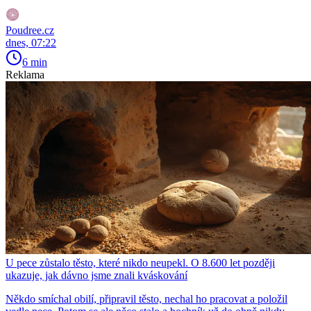
Poudree.cz
dnes, 07:22
6 min
Reklama
U pece zůstalo těsto, které nikdo neupekl. O 8.600 let později
ukazuje, jak dávno jsme znali kváskování
Někdo smíchal obilí, připravil těsto, nechal ho pracovat a položil