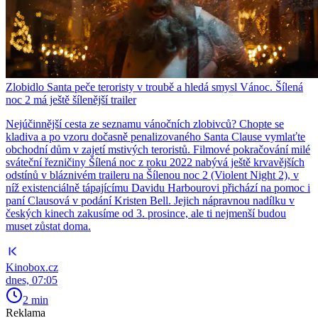
Zlobidlo Santa peče teroristy v troubě a hledá smysl Vánoc. Šílená
noc 2 má ještě šílenější trailer
Nejúčinnější cesta ze seznamu vánočních zlobivců? Chopte se
kladiva a po vzoru dočasně penalizovaného Santa Clause vymlaťte
obchodní dům v zajetí mstivých teroristů. Filmové pokračování milé
sváteční řezničiny Šílená noc z roku 2022 nabývá ještě krvavějších
odstínů v bláznivém traileru na Šílenou noc 2 (Violent Night 2), v
níž existenciálně tápajícímu Davidu Harbourovi přichází na pomoc i
paní Clausová v podání Kristen Bell. Jejich nápravnou nadílku v
českých kinech zakusíme od 3. prosince, ale ti nejmenší budou
muset zůstat doma.
Kinobox.cz
dnes, 07:05
2 min
Reklama