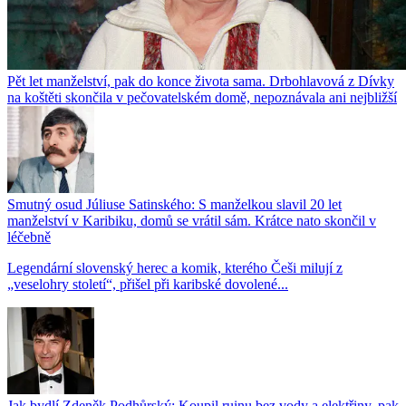
Pět let manželství, pak do konce života sama. Drbohlavová z Dívky
na koštěti skončila v pečovatelském domě, nepoznávala ani nejbližší
Smutný osud Júliuse Satinského: S manželkou slavil 20 let
manželství v Karibiku, domů se vrátil sám. Krátce nato skončil v
léčebně
Legendární slovenský herec a komik, kterého Češi milují z
„veselohry století“, přišel při karibské dovolené...
Jak bydlí Zdeněk Podhůrský: Koupil ruinu bez vody a elektřiny, pak