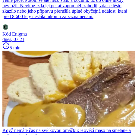
vedle pece. Potom se ale něco stalo a bochník už do ohně nikdy
nevložil. Nevíme, zda jej pekař zapomněl, zahodil, zda se těsto
zkazilo nebo jeho přípravu přerušila úplně obyčejná událost, která
před 8 600 lety nestála nikomu za zaznamenání.
Kód Enigma
dnes, 07:21
5 min
Když nemáte čas na svíčkovou omáčku: Hovězí maso na smetaně a