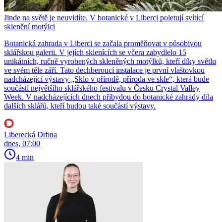
Jinde na světě je neuvidíte. V botanické v Liberci poletují svítící
sklenění motýlci
Botanická zahrada v Liberci se začala proměňovat v působivou
sklářskou galerii. V jejích sklenících se včera zabydlelo 15
unikátních, ručně vyrobených skleněných motýlků, kteří díky světlu
ve svém těle září. Tato dechberoucí instalace je první vlaštovkou
nadcházející výstavy „Sklo v přírodě, příroda ve skle“, která bude
součástí největšího sklářského festivalu v Česku Crystal Valley
Week. V nadcházejících dnech přibydou do botanické zahrady díla
dalších sklářů, kteří budou také součástí výstavy.
Liberecká Drbna
dnes, 07:00
4 min