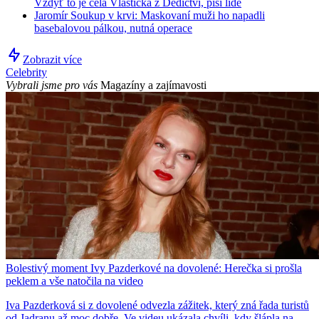
Vždyť to je celá Vlastička z Dědictví, píší lidé
Jaromír Soukup v krvi: Maskovaní muži ho napadli
basebalovou pálkou, nutná operace
Zobrazit více
Celebrity
Vybrali jsme pro vás
Magazíny a zajímavosti
Bolestivý moment Ivy Pazderkové na dovolené: Herečka si prošla
peklem a vše natočila na video
Iva Pazderková si z dovolené odvezla zážitek, který zná řada turistů
od Jadranu až moc dobře. Ve videu ukázala chvíli, kdy šlápla na