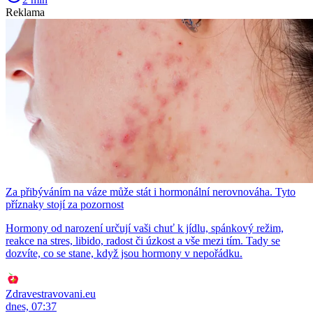
Reklama
Za přibýváním na váze může stát i hormonální nerovnováha. Tyto
příznaky stojí za pozornost
Hormony od narození určují vaši chuť k jídlu, spánkový režim,
reakce na stres, libido, radost či úzkost a vše mezi tím. Tady se
dozvíte, co se stane, když jsou hormony v nepořádku.
Zdravestravovani.eu
dnes, 07:37