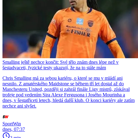
Smalling ještě nechce končit: Své tělo znám dnes lépe než v
šestadvaceti, fyzické testy ukazují, že na to stále mám
Chris Smalling má za sebou kariéru, o které se mu v mládí ani
nesnilo. Z amatérského Maidstone se během tří let dostal až do
Manchesteru United, později si zahrál finále Ligy mistrů, získával
trofeje pod vedením Sira Alexe Fergusona i Josého Mourinha a
dnes, v šestatřiceti letech, hledá další klub. O konci kariéry ale zatím
nechce ani slyšet.
SportWin
dnes, 07:37
2 min