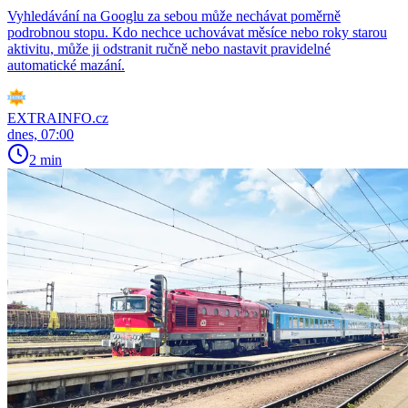
Vyhledávání na Googlu za sebou může nechávat poměrně
podrobnou stopu. Kdo nechce uchovávat měsíce nebo roky starou
aktivitu, může ji odstranit ručně nebo nastavit pravidelné
automatické mazání.
EXTRAINFO.cz
dnes, 07:00
2 min