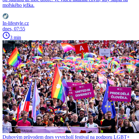
mořského ježka.
In-lifestyle.cz
dnes, 07:55
3 min
Duhovým průvodem dnes vyvrcholí festival na podporu LGBT+