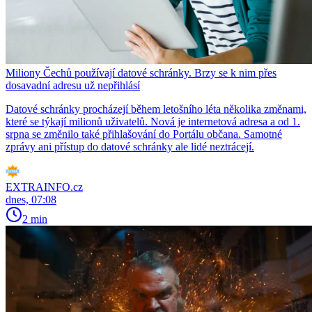
Miliony Čechů používají datové schránky. Brzy se k nim přes
dosavadní adresu už nepřihlásí
Datové schránky procházejí během letošního léta několika změnami,
které se týkají milionů uživatelů. Nová je internetová adresa a od 1.
srpna se změnilo také přihlašování do Portálu občana. Samotné
zprávy ani přístup do datové schránky ale lidé neztrácejí.
EXTRAINFO.cz
dnes, 07:08
2 min