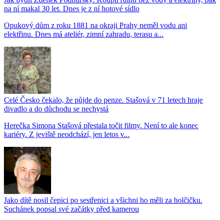
na ní makal 30 let. Dnes je z ní hotové sídlo
Opukový dům z roku 1881 na okraji Prahy neměl vodu ani
elektřinu. Dnes má ateliér, zimní zahradu, terasu a...
Celé Česko čekalo, že půjde do penze. Stašová v 71 letech hraje
divadlo a do důchodu se nechystá
Herečka Simona Stašová přestala točit filmy. Není to ale konec
kariéry. Z jeviště neodchází, jen letos v...
Jako dítě nosil čepici po sestřenici a všichni ho měli za holčičku.
Suchánek popsal své začátky před kamerou