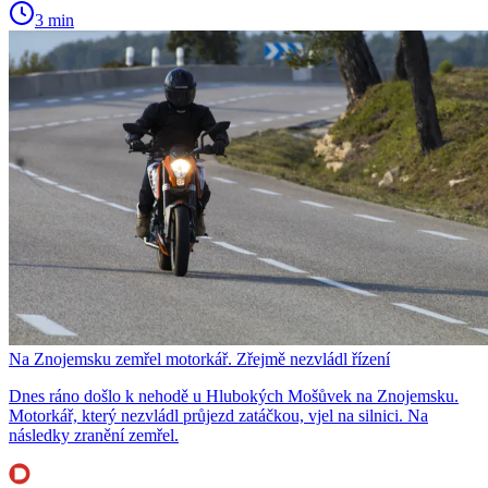
3 min
Na Znojemsku zemřel motorkář. Zřejmě nezvládl řízení
Dnes ráno došlo k nehodě u Hlubokých Mošůvek na Znojemsku.
Motorkář, který nezvládl průjezd zatáčkou, vjel na silnici. Na
následky zranění zemřel.