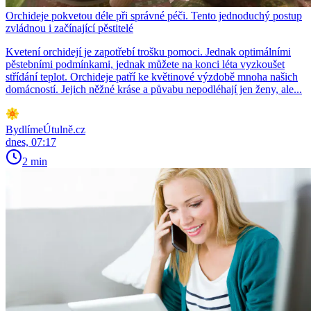
Orchideje pokvetou déle při správné péči. Tento jednoduchý postup
zvládnou i začínající pěstitelé
Kvetení orchidejí je zapotřebí trošku pomoci. Jednak optimálními
pěstebními podmínkami, jednak můžete na konci léta vyzkoušet
střídání teplot. Orchideje patří ke květinové výzdobě mnoha našich
domácností. Jejich něžné kráse a půvabu nepodléhají jen ženy, ale...
BydlímeÚtulně.cz
dnes, 07:17
2 min