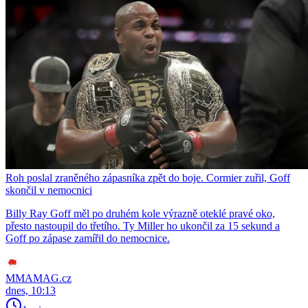
Roh poslal zraněného zápasníka zpět do boje. Cormier zuřil, Goff
skončil v nemocnici
Billy Ray Goff měl po druhém kole výrazně oteklé pravé oko,
přesto nastoupil do třetího. Ty Miller ho ukončil za 15 sekund a
Goff po zápase zamířil do nemocnice.
MMAMAG.cz
dnes, 10:13