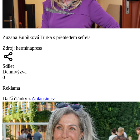
Zuzana Bubílková Turka s přehledem setřela
Zdroj
:
herminapress
Sdílet
Denní
výzva
0
Reklama
Další články z
Aplausin.cz