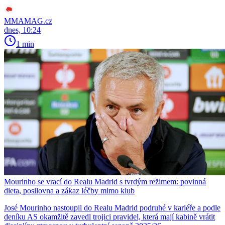
MMAMAG.cz
dnes, 10:24
1 min
Mourinho se vrací do Realu Madrid s tvrdým režimem: povinná
dieta, posilovna a zákaz léčby mimo klub
José Mourinho nastoupil do Realu Madrid podruhé v kariéře a podle
deníku AS okamžitě zavedl trojici pravidel, která mají kabině vrátit