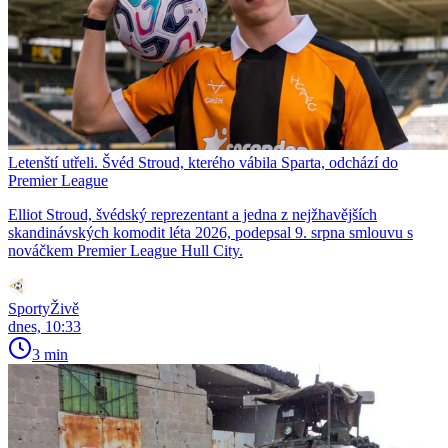
Letenští utřeli. Švéd Stroud, kterého vábila Sparta, odchází do
Premier League
Elliot Stroud, švédský reprezentant a jedna z nejžhavějších
skandinávských komodit léta 2026, podepsal 9. srpna smlouvu s
nováčkem Premier League Hull City.
SportyŽivě
dnes, 10:33
3 min