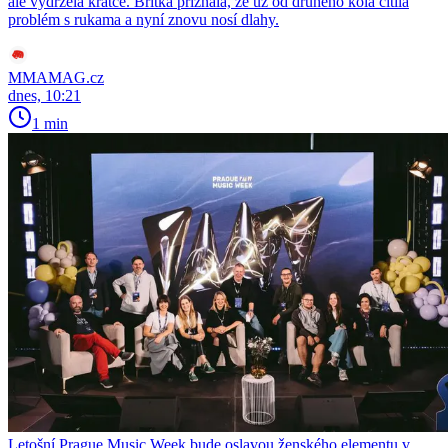
ale vydržela krátce. Britka přiznala, že už od druhého kola cítila
problém s rukama a nyní znovu nosí dlahy.
MMAMAG.cz
dnes, 10:21
1 min
Letošní Prague Music Week bude oslavou ženského elementu v