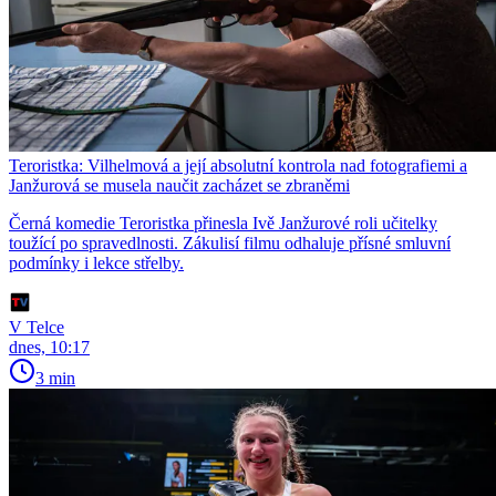
Teroristka: Vilhelmová a její absolutní kontrola nad fotografiemi a
Janžurová se musela naučit zacházet se zbraněmi
Černá komedie Teroristka přinesla Ivě Janžurové roli učitelky
toužící po spravedlnosti. Zákulisí filmu odhaluje přísné smluvní
podmínky i lekce střelby.
V Telce
dnes, 10:17
3 min