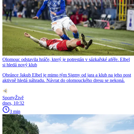
Olomouc odstavila hráče, který je potrestán v sázkařské aféře. Elbel
si hledá nový klub
Obránce Jakub Elbel je mimo tým Sigmy od jara a klub na jeho post
aktivně hledá náhradu. Návrat do olomouckého dresu se nekoná.
SportyŽivě
dnes, 10:32
3 min