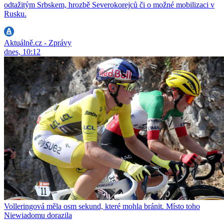
odtažitým Srbskem, hrozbě Severokorejců či o možné mobilizaci v
Rusku.
Aktuálně.cz - Zprávy
dnes, 10:12
Volleringová měla osm sekund, které mohla bránit. Místo toho
Niewiadomu dorazila