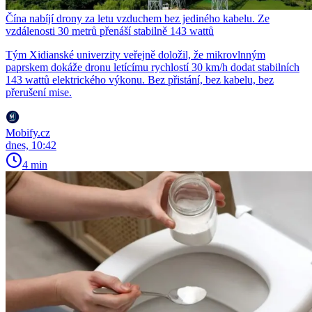
Čína nabíjí drony za letu vzduchem bez jediného kabelu. Ze
vzdálenosti 30 metrů přenáší stabilně 143 wattů
Tým Xidianské univerzity veřejně doložil, že mikrovlnným
paprskem dokáže dronu letícímu rychlostí 30 km/h dodat stabilních
143 wattů elektrického výkonu. Bez přistání, bez kabelu, bez
přerušení mise.
Mobify.cz
dnes, 10:42
4 min