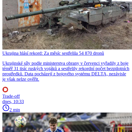
Ukrajina hlásí rekord: Za měsíc sestřelila 54 870 dronů
Ukrajinské síly podle ministerstva obrany v červenci vyřadily z boje
téměř 31 tisíc ruských vojáků a sestřelily rekordní počet bezpilotních
prostředků. Data pocházejí z bojového systému DELTA, nezávisle
je však nelze ověřit.
Trade-off
dnes, 10:33
2 min