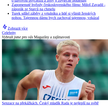
o davovou psychózu a ženy jí zbytečně podléhají
Zapomenuté hvězdy československého filmu: Miloš Zavadil -
záporák ze Starců na chmelu
Turek sdílel záběry z vrtulníku a lidé si všimli ženských
nohou. Tajemnou dámu bych zachoval tajemnou, vzkázal
Zobrazit více
Celebrity
Vybrali jsme pro vás
Magazíny a zajímavosti
Senzace na překážkách. Český mladík Rada je nejlepší na světě