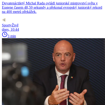
Devatenáctiletý Michal Rada ovládl juniorské mistrovství světa v
Eugene časem 48,59 sekundy a překonal evropský juniorský rekord
na 400 metrů překážek.
SportyŽivě
dnes, 10:44
3 min