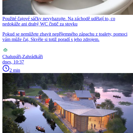
Použité čajové sáčky nevyhazujte. Na záchodě udělají to, co
nedokáže ani drahý WC čistič za stovku
Pokud se nemůžete zbavit nepříjemného zápachu z toalety, pomoci
vám může čaj. Skvěle si totiž poradí s jeho zdrojem.
Chalupáři-Zahrádkáři
dnes, 10:37
2 min