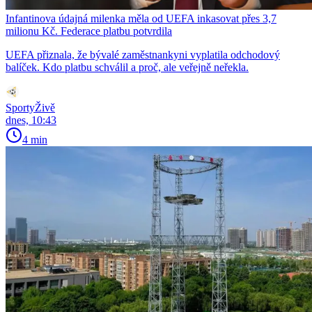
Infantinova údajná milenka měla od UEFA inkasovat přes 3,7
milionu Kč. Federace platbu potvrdila
UEFA přiznala, že bývalé zaměstnankyni vyplatila odchodový
balíček. Kdo platbu schválil a proč, ale veřejně neřekla.
SportyŽivě
dnes, 10:43
4 min