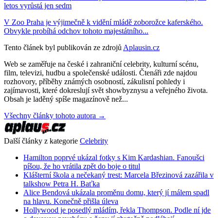
letos vyrůstá jen sedm
V Zoo Praha je výjimečně k vidění mládě zoborožce kaferského.
Obvykle probíhá odchov tohoto majestátního...
Tento článek byl publikován ze zdrojů
Aplausin.cz
Web se zaměřuje na české i zahraniční celebrity, kulturní scénu,
film, televizi, hudbu a společenské události. Čtenáři zde najdou
rozhovory, příběhy známých osobností, zákulisní pohledy i
zajímavosti, které dokreslují svět showbyznysu a veřejného života.
Obsah je laděný spíše magazínově než...
Všechny články tohoto autora →
Další články z kategorie
Celebrity
Hamilton poprvé ukázal fotky s Kim Kardashian. Fanoušci
píšou, že ho vrátila zpět do boje o titul
Klášterní škola a nečekaný trest: Marcela Březinová zazářila v
talkshow Petra H. Baťka
Alice Bendová ukázala proměnu domu, který jí málem spadl
na hlavu. Konečně přišla úleva
Hollywood je posedlý mládím, řekla Thompson. Podle ní jde