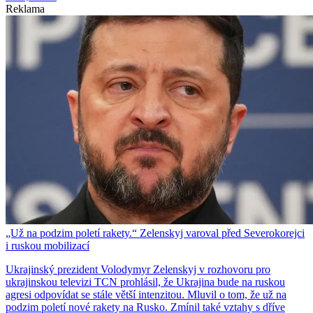
Reklama
„Už na podzim poletí rakety.“ Zelenskyj varoval před Severokorejci
i ruskou mobilizací
Ukrajinský prezident Volodymyr Zelenskyj v rozhovoru pro
ukrajinskou televizi TCN prohlásil, že Ukrajina bude na ruskou
agresi odpovídat se stále větší intenzitou. Mluvil o tom, že už na
podzim poletí nové rakety na Rusko. Zmínil také vztahy s dříve