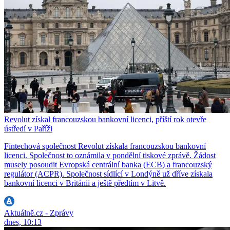
Revolut získal francouzskou bankovní licenci, příští rok otevře
ústředí v Paříži
Fintechová společnost Revolut získala francouzskou bankovní
licenci. Společnost to oznámila v pondělní tiskové zprávě. Žádost
musely posoudit Evropská centrální banka (ECB) a francouzský
regulátor (ACPR). Společnost sídlící v Londýně už dříve získala
bankovní licenci v Británii a ještě předtím v Litvě.
Aktuálně.cz - Zprávy
dnes, 10:13