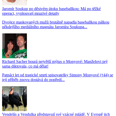
Jaromír Soukup po děsivém útoku baseballkou: Má po těžké
operaci, vyplouvají mrazivé detaily
Dvojice maskovaných mužů brutálně napadla baseballkou pálkou
někdejšího mediálního magnáta Jaromíra Soukupa...
Richard Sacher bourá největší mýtus o Monyové: Manželovi prý
sama diktovala, co má dělat!
Patnáct let od tragické smrti spisovatelky Simony Monyové (†44) se
její příběh znovu dostává do popředí...
Vendelín a Vendulka představují své vzácné mládě. V Evropě jich