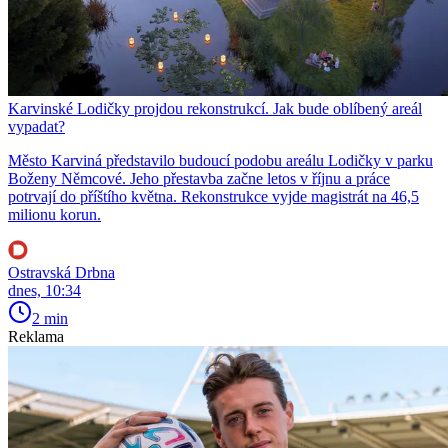
Karvinské Lodičky projdou rekonstrukcí. Jak bude oblíbený areál
vypadat?
Město Karviná představilo budoucí podobu areálu Lodičky v parku
Boženy Němcové. Jeho přestavba začne letos v říjnu a práce
potrvají do příštího května. Rekonstrukce vyjde magistrát na 46,5
milionu korun.
Ostravská Drbna
dnes, 10:34
2 min
Reklama