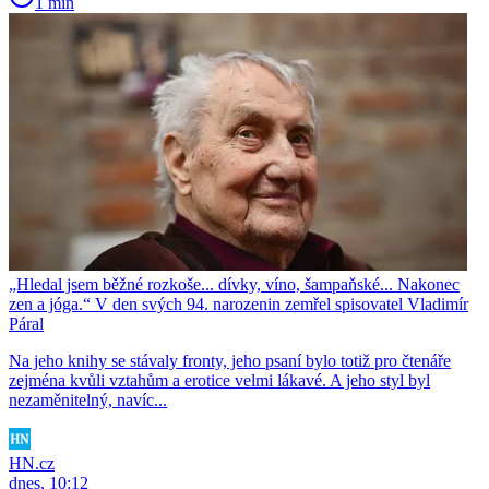
1 min
„Hledal jsem běžné rozkoše... dívky, víno, šampaňské... Nakonec
zen a jóga.“ V den svých 94. narozenin zemřel spisovatel Vladimír
Páral
Na jeho knihy se stávaly fronty, jeho psaní bylo totiž pro čtenáře
zejména kvůli vztahům a erotice velmi lákavé. A jeho styl byl
nezaměnitelný, navíc...
HN.cz
dnes, 10:12