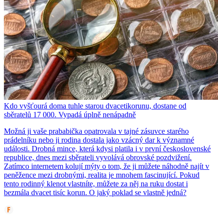
Kdo vyšťourá doma tuhle starou dvacetikorunu, dostane od
sběratelů 17 000. Vypadá úplně nenápadně
Možná ji vaše prababička opatrovala v tajné zásuvce starého
prádelníku nebo ji rodina dostala jako vzácný dar k významné
události. Drobná mince, která kdysi platila i v první československé
republice, dnes mezi sběrateli vyvolává obrovské pozdvižení.
Zatímco internetem kolují mýty o tom, že ji můžete náhodně najít v
peněžence mezi drobnými, realita je mnohem fascinující. Pokud
tento rodinný klenot vlastníte, můžete za něj na ruku dostat i
bezmála dvacet tisíc korun. O jaký poklad se vlastně jedná?