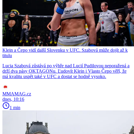
Klein a Čepo vidí další Slovenku v UFC. Szabová může dojít až k
titulu
Lucia Szabová zůstává po výhře nad Lucií Pudilovou neporažená a
drží dva pásy OKTAGONu. Ľudovít Klein i Vlasto Čepo věří, že
má kvalitu uspět také v UFC a dostat se hodně vysoko.
MMAMAG.cz
dnes, 10:16
1 min