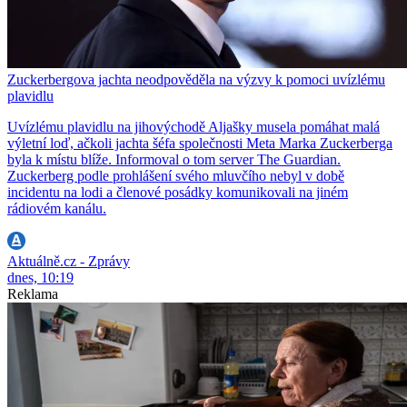
Zuckerbergova jachta neodpověděla na výzvy k pomoci uvízlému
plavidlu
Uvízlému plavidlu na jihovýchodě Aljašky musela pomáhat malá
výletní loď, ačkoli jachta šéfa společnosti Meta Marka Zuckerberga
byla k místu blíže. Informoval o tom server The Guardian.
Zuckerberg podle prohlášení svého mluvčího nebyl v době
incidentu na lodi a členové posádky komunikovali na jiném
rádiovém kanálu.
Aktuálně.cz - Zprávy
dnes, 10:19
Reklama