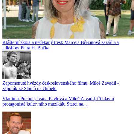
Klášterní škola a nečekaný trest: Marcela Březinová zazářila v
talkshow Petra H. Baťka
Zapomenuté hvězdy československého filmu: Miloš Zavadil -
záporák ze Starců na chmelu
Vladimír Pucholt, Ivana Pavlová a Miloš Zavadil, tři hlavní
protagonisté kultovního muzikálu Starci na...