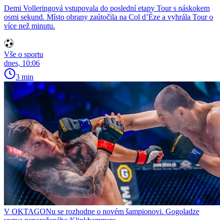
Demi Volleringová vstupovala do poslední etapy Tour s náskokem
osmi sekund. Místo obrany zaútočila na Col d’Èze a vyhrála Tour o
více než minutu.
Vše o sportu
dnes, 10:06
3 min
V OKTAGONu se rozhodne o novém šampionovi. Gogoladze