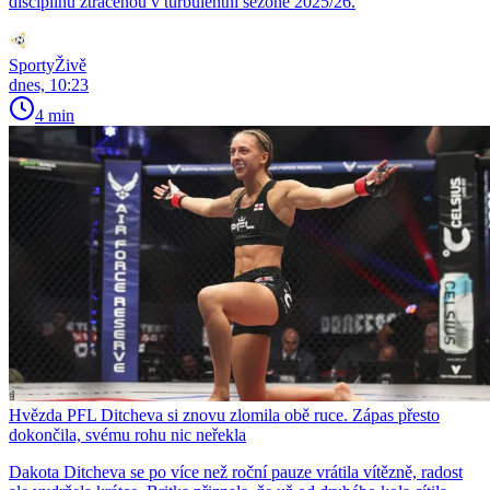
disciplínu ztracenou v turbulentní sezoně 2025/26.
SportyŽivě
dnes, 10:23
4 min
Hvězda PFL Ditcheva si znovu zlomila obě ruce. Zápas přesto
dokončila, svému rohu nic neřekla
Dakota Ditcheva se po více než roční pauze vrátila vítězně, radost