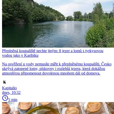
Přeplněná koupaliště nechte jiným: 8 jezer a lomů s tyrkysovou
vodou jako v Karibiku
Na osvěžení u vody nemusíte mířit k přeplněnému koupališti. Česko
ukrývá zatopené lomy, pískovny i rozlehlá jezera, která dokážou
atmosférou připomenout dovolenou mnohem dál od domova.
Kapitalio
dnes, 10:32
5 min