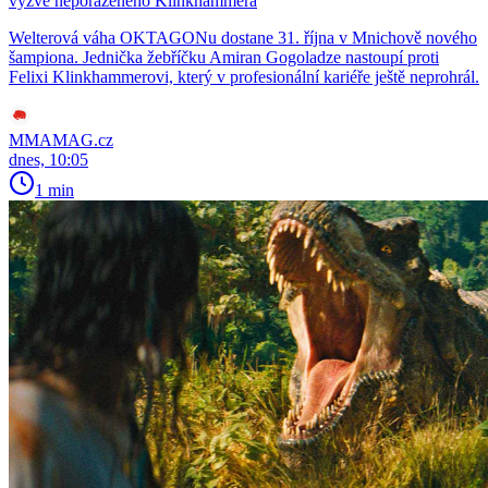
vyzve neporaženého Klinkhammera
Welterová váha OKTAGONu dostane 31. října v Mnichově nového
šampiona. Jednička žebříčku Amiran Gogoladze nastoupí proti
Felixi Klinkhammerovi, který v profesionální kariéře ještě neprohrál.
MMAMAG.cz
dnes, 10:05
1 min