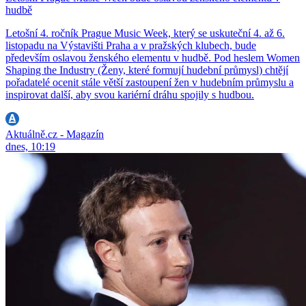
hudbě
Letošní 4. ročník Prague Music Week, který se uskuteční 4. až 6.
listopadu na Výstavišti Praha a v pražských klubech, bude
především oslavou ženského elementu v hudbě. Pod heslem Women
Shaping the Industry (Ženy, které formují hudební průmysl) chtějí
pořadatelé ocenit stále větší zastoupení žen v hudebním průmyslu a
inspirovat další, aby svou kariérní dráhu spojily s hudbou.
Aktuálně.cz - Magazín
dnes, 10:19