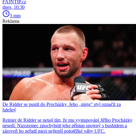
FAJNTIP.cz
dnes, 10:30
3 min
Reklama
De Ridder se pustil do Procházky. Jeho „ninja“ styl označil za
falešný
Reinier de Ridder se netají tím, že mu vystupování Jiřího Procházky
nesedí. Nizozemec zpochybnil jeho přístup spojený s bushidem a
zároveň ho neřadí mezi nejlepší polotěžké váhy UFC.