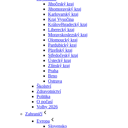
Jihočeský kraj
Jihomoravský kraj
Karlovarský kraj
Kraj Vysočina
Králověhradecký kraj
Liberecký kraj
Moravskoslezský kraj
Olomoucký kraj
Pardubický kraj
Plzeňský kraj
Středočeský kraj
Ústecký kraj
Zlínský kraj
Praha
Brno
Ostrava
Školství
Zdravotnictví
Politika
O počasí
Volby 2026
Zahraničí
Evropa
Slovensko