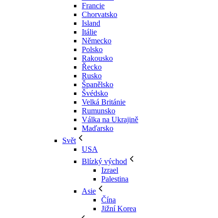
Francie
Chorvatsko
Island
Itálie
Německo
Polsko
Rakousko
Řecko
Rusko
Španělsko
Švédsko
Velká Británie
Rumunsko
Válka na Ukrajině
Maďarsko
Svět
USA
Blízký východ
Izrael
Palestina
Asie
Čína
Jižní Korea