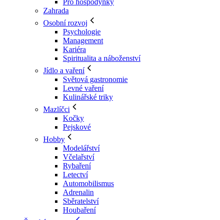
Pro hospodyňky
Zahrada
Osobní rozvoj
Psychologie
Management
Kariéra
Spiritualita a náboženství
Jídlo a vaření
Světová gastronomie
Levné vaření
Kulinářské triky
Mazlíčci
Kočky
Pejskové
Hobby
Modelářství
Včelařství
Rybaření
Letectví
Automobilismus
Adrenalin
Sběratelství
Houbaření