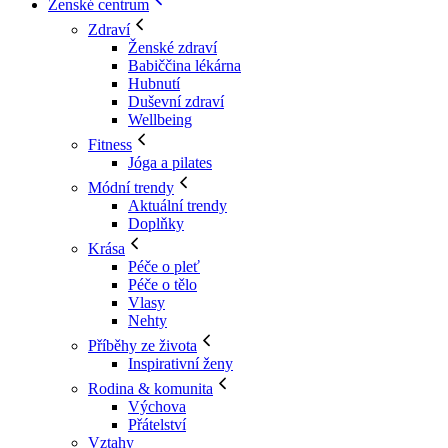
Ženské centrum
Zdraví
Ženské zdraví
Babiččina lékárna
Hubnutí
Duševní zdraví
Wellbeing
Fitness
Jóga a pilates
Módní trendy
Aktuální trendy
Doplňky
Krása
Péče o pleť
Péče o tělo
Vlasy
Nehty
Příběhy ze života
Inspirativní ženy
Rodina & komunita
Výchova
Přátelství
Vztahy