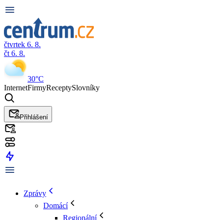
čtvrtek 6. 8.
čt 6. 8.
30°C
Internet
Firmy
Recepty
Slovníky
Přihlášení
Zprávy
Domácí
Regionální