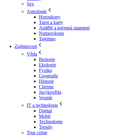
Sex
Astrologie
Horoskopy
Tarot a karty
Andělé a tajemná znamení
Numerologie
Tajemno
Zajímavosti
Věda
Biologie
Ekologie
Fyzika
Geografie
Historie
Chemie
Jazykověda
Vesmír
IT a technologie
Digital
Mobil
Technologie
Trendy
True crime