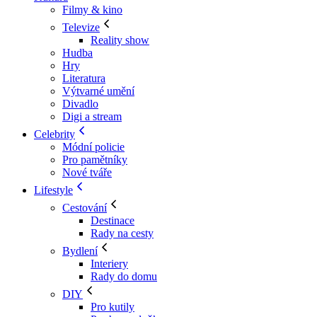
Filmy & kino
Televize
Reality show
Hudba
Hry
Literatura
Výtvarné umění
Divadlo
Digi a stream
Celebrity
Módní policie
Pro pamětníky
Nové tváře
Lifestyle
Cestování
Destinace
Rady na cesty
Bydlení
Interiery
Rady do domu
DIY
Pro kutily