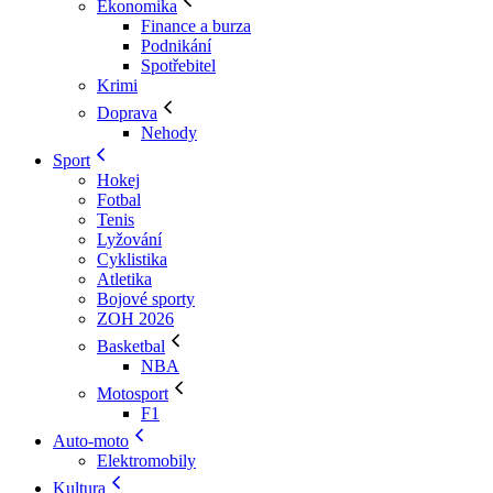
Ekonomika
Finance a burza
Podnikání
Spotřebitel
Krimi
Doprava
Nehody
Sport
Hokej
Fotbal
Tenis
Lyžování
Cyklistika
Atletika
Bojové sporty
ZOH 2026
Basketbal
NBA
Motosport
F1
Auto-moto
Elektromobily
Kultura