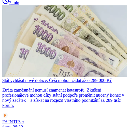
2 min
Stát vyhlásil nové dotace. Češi mohou žádat až o 289 000 Kč
Ztráta zaměstnání nemusí znamenat katastrofu. Zkušení
profesionálové mohou díky státní podpoře proměnit nucený konec v
nový začátek – a získat na rozjezd vlastního podnikání až 289 tisíc
korun.
FAJNTIP.cz
dnes, 08:30