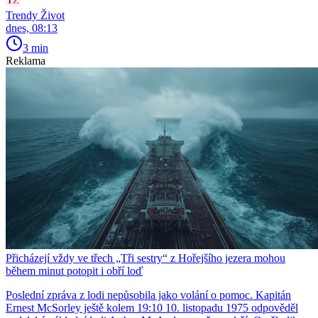
Trendy Život
dnes, 08:13
3 min
Reklama
Přicházejí vždy ve třech „Tři sestry“ z Hořejšího jezera mohou
během minut potopit i obří loď
Poslední zpráva z lodi nepůsobila jako volání o pomoc. Kapitán
Ernest McSorley ještě kolem 19:10 10. listopadu 1975 odpověděl