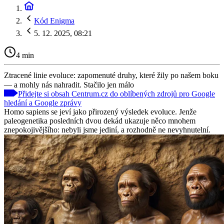
Kód Enigma
5. 12. 2025, 08:21
4 min
Ztracené linie evoluce: zapomenuté druhy, které žily po našem boku
— a mohly nás nahradit. Stačilo jen málo
Přidejte si obsah Centrum.cz do oblíbených zdrojů pro Google
hledání a Google zprávy
Homo sapiens se jeví jako přirozený výsledek evoluce. Jenže
paleogenetika posledních dvou dekád ukazuje něco mnohem
znepokojivějšího: nebyli jsme jediní, a rozhodně ne nevyhnutelní.