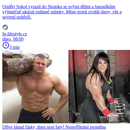
Ondřej Sokol vyrazil do Skotska se svými dětmi a fanouškům
výjimečně ukázal rodinné snímky. Místo tropů zvolili útesy, vítr a
severní pobřeží.
In-lifestyle.cz
dnes, 08:09
3 min
Dříve lámal činky, dnes nosí šaty! Neuvěřitelná proměna