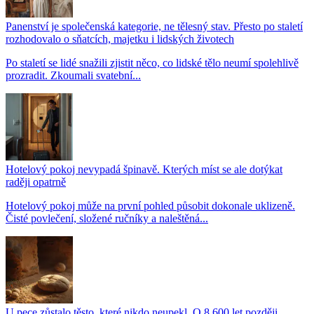
Panenství je společenská kategorie, ne tělesný stav. Přesto po staletí
rozhodovalo o sňatcích, majetku i lidských životech
Po staletí se lidé snažili zjistit něco, co lidské tělo neumí spolehlivě
prozradit. Zkoumali svatební...
Hotelový pokoj nevypadá špinavě. Kterých míst se ale dotýkat
raději opatrně
Hotelový pokoj může na první pohled působit dokonale uklizeně.
Čisté povlečení, složené ručníky a naleštěná...
U pece zůstalo těsto, které nikdo neupekl. O 8.600 let později