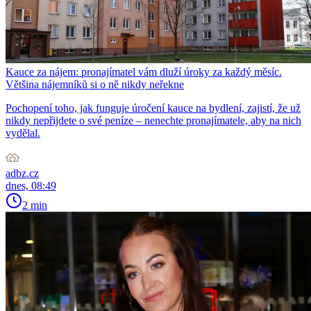
Kauce za nájem: pronajímatel vám dluží úroky za každý měsíc.
Většina nájemníků si o ně nikdy neřekne
Pochopení toho, jak funguje úročení kauce na bydlení, zajistí, že už
nikdy nepřijdete o své peníze – nenechte pronajímatele, aby na nich
vydělal.
adbz.cz
dnes, 08:49
2 min