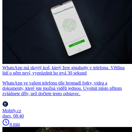
WhatsApp má skrytý koš, který žere gigabajty v telefonu. Většina
lidí o něm neví, vyprázdnit ho trvá 30 sekund
WhatsApp ve vašem telefonu tiše hromadí fotky, videa a
dokumenty, které jste možná viděli jednou. Uvolnit místo přitom
zvládnete dřív, než dočtete tento odstavec.
Mobify.cz
dnes, 08:40
4 min