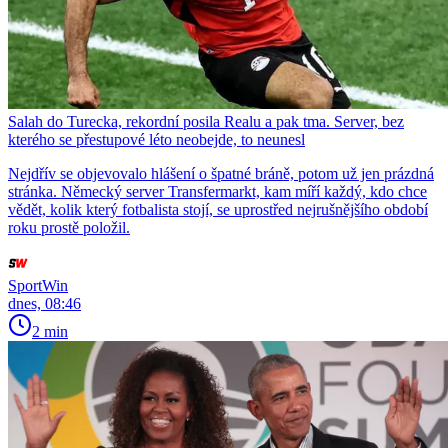
Salah do Turecka, rekordní posila Realu a pak tma. Server, bez
kterého se přestupové léto neobejde, to neunesl
Nejdřív se objevovalo hlášení o špatné bráně, potom už jen prázdná
stránka. Německý server Transfermarkt, kam míří každý, kdo chce
vědět, kolik který fotbalista stojí, se uprostřed nejrušnějšího období
roku prostě položil.
SportWin
dnes, 08:46
2 min