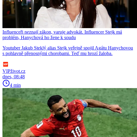
Influenceři neznají zákon, varuje advokát. Influencer Stejk má
problém, Hanychová ho žene k soudu
Youtuber Jakub Steklý alias Stejk veřejně spojil Agátu Hanychovou
s pohlavně přenosnými chorobami. Teď mu hrozí žaloba.
VIPživot.cz
dnes, 08:48
4 min