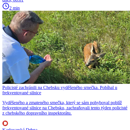
2 min
Policisté zachránili na Chebsku vyděšeného srnečka. Pobíhal u
frekventované silnice
Vyděšeného a zmateného srnečka, který se sám pohyboval poblíž
frekventované silnice na Chebsku, zachraňovali tento týden policisté
z chebského dopravního inspektorátu.
Karlovarská Drbna