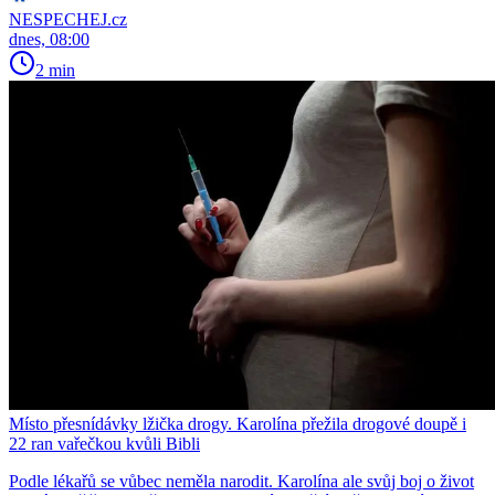
NESPECHEJ.cz
dnes, 08:00
2 min
Místo přesnídávky lžička drogy. Karolína přežila drogové doupě i
22 ran vařečkou kvůli Bibli
Podle lékařů se vůbec neměla narodit. Karolína ale svůj boj o život