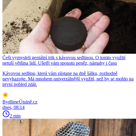
Češi vymysleli geniální trik s kávovou sedlinou. O tomto využití
netuší většina lidí. Ušetří vám spoustu peněz, námahy i času
Kávovou sedlinu, která vám zůstane na dně šálku, rozhodně
nevyhazujte. Má mnohem univerzálnější využití, než by se mohlo na
první pohled zdát.
BydlímeÚtulně.cz
dnes, 08:14
2 min