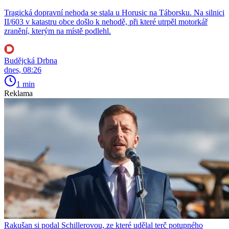
Tragická dopravní nehoda se stala u Horusic na Táborsku. Na silnici
II/603 v katastru obce došlo k nehodě, při které utrpěl motorkář
zranění, kterým na místě podlehl.
Budějcká Drbna
dnes, 08:26
1 min
Reklama
Rakušan si podal Schillerovou, ze které udělal terč potupného