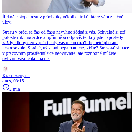
Řekněte stop stresu v práci díky několika triků, které vám značně
uleví
Stresu v práci se čas od času nevyhne žádná z vás. Schválně si teď
položte ruku na srdce a upřímně si odpovězte, kdy jste naposledy
zažily klidný den v práci, kdy vás nic nerozčílilo, netrápilo ani
nestresovalo. Správě, už si ani nepamatujete, viďte? Stresové situace
v pracovním prostřední sice neovlivníte, ale rozhodně můžete
ovlivnit vaší reakci na ně.
Krasnezeny.eu
dnes, 08:15
2 min