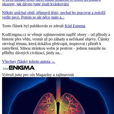
ukazuje, jak dávno jsme znali kváskování
Někdo smíchal obilí, připravil těsto, nechal ho pracovat a položil
vedle pece. Potom se ale něco stalo a...
Tento článek byl publikován ze zdrojů
Kód Enigma
KodEnigma.cz se věnuje zajímavostem napříč obory – od přírody a
historie přes vědu, vesmír až po záhady a nečekané objevy. Články
otevírají témata, která dokážou překvapit, inspirovat i přimět k
zamyšlení. Silnou stránkou webu je pestrost – jednou narazíte na
příběhy dávných civilizací, jindy na...
Všechny články tohoto autora →
Vybrali jsme pro vás
Magazíny a zajímavosti