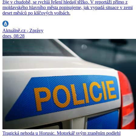
žije v chudobě, se rychlá řešení hledají těžko. V reportáži přímo z
moldavského hlavního města popisujeme, jak vypadá situace v zemi
deset měsíců po klíčových volbách.
Aktuálně.cz - Zprávy
dnes, 08:28
Tragická nehoda u Horusic. Motorkář svým zraněním podlehl