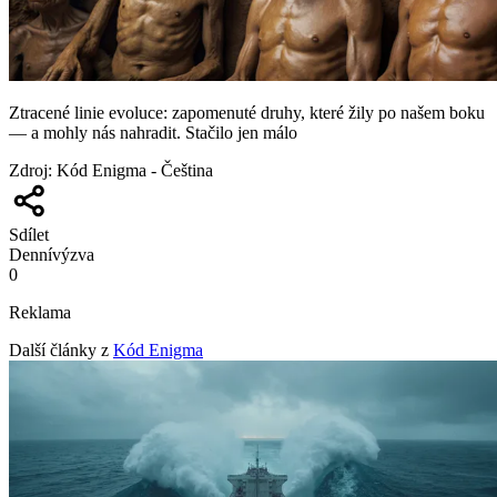
Ztracené linie evoluce: zapomenuté druhy, které žily po našem boku
— a mohly nás nahradit. Stačilo jen málo
Zdroj
:
Kód Enigma - Čeština
Sdílet
Denní
výzva
0
Reklama
Další články z
Kód Enigma