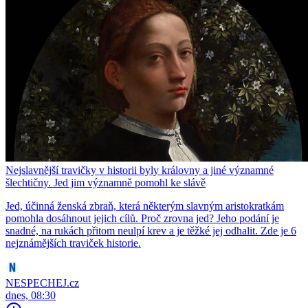
Nejslavnější travičky v historii byly královny a jiné významné
šlechtičny. Jed jim významně pomohl ke slávě
Jed, účinná ženská zbraň, která některým slavným aristokratkám
pomohla dosáhnout jejich cílů. Proč zrovna jed? Jeho podání je
snadné, na rukách přitom neulpí krev a je těžké jej odhalit. Zde je 6
nejznámějších traviček historie.
NESPECHEJ.cz
dnes, 08:30