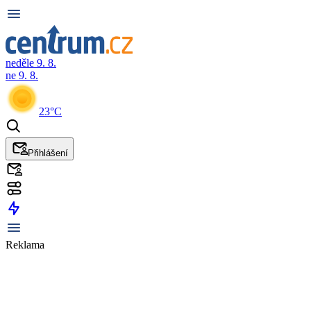
neděle 9. 8.
ne 9. 8.
23°C
Přihlášení
Reklama