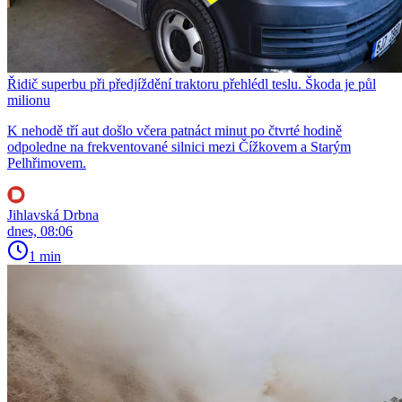
Řidič superbu při předjíždění traktoru přehlédl teslu. Škoda je půl
milionu
K nehodě tří aut došlo včera patnáct minut po čtvrté hodině
odpoledne na frekventované silnici mezi Čížkovem a Starým
Pelhřimovem.
Jihlavská Drbna
dnes, 08:06
1 min