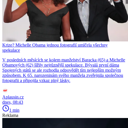
Krize? Michelle Obama jednou fotografií umlčela všechny
spekulace
V posledních měsících se kolem manželství Baracka (65) a Michelle
Obamových (62) šířily nejrůznější spekulace. Bývalá první dáma
Spojených států se ale rozhodla odpovědět tím nejlepším možným
způsobem. K 65. narozeninám svého manžela zveřejnila společnou
fotografii a připojila vzkaz plný lásky.
Aplausin.cz
dnes, 08:43
1 min
Reklama