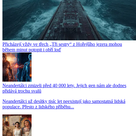
Přicházejí vždy ve třech „Tři sestry“ z Hořejšího jezera mohou
během minut potopit i obří loď
Neandertálci zmizeli před 40 000 lety. Jejich gen nám ale dodnes
přidává trochu svalů
Neandertálci už desítky tisíc let neexistují jako samostatná lidská
populace. Přesto z lidského příběhu...