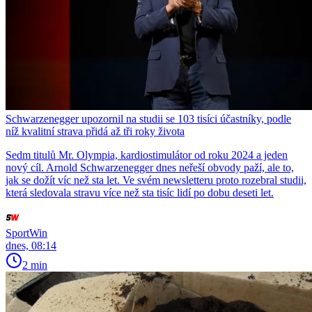
Schwarzenegger upozornil na studii se 103 tisíci účastníky, podle
níž kvalitní strava přidá až tři roky života
Sedm titulů Mr. Olympia, kardiostimulátor od roku 2024 a jeden
nový cíl. Arnold Schwarzenegger dnes neřeší obvody paží, ale to,
jak se dožít víc než sta let. Ve svém newsletteru proto rozebral studii,
která sledovala stravu více než sta tisíc lidí po dobu deseti let.
SportWin
dnes, 08:14
2 min