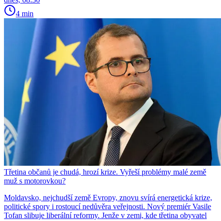
4 min
Třetina občanů je chudá, hrozí krize. Vyřeší problémy malé země
muž s motorovkou?
Moldavsko, nejchudší země Evropy, znovu svírá energetická krize,
politické spory i rostoucí nedůvěra veřejnosti. Nový premiér Vasile
Tofan slibuje liberální reformy. Jenže v zemi, kde třetina obyvatel