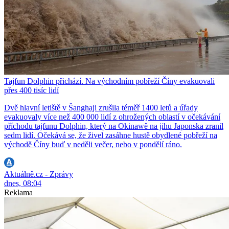
Tajfun Dolphin přichází. Na východním pobřeží Číny evakuovali
přes 400 tisíc lidí
Dvě hlavní letiště v Šanghaji zrušila téměř 1400 letů a úřady
evakuovaly více než 400 000 lidí z ohrožených oblastí v očekávání
příchodu tajfunu Dolphin, který na Okinawě na jihu Japonska zranil
sedm lidí. Očekává se, že živel zasáhne hustě obydlené pobřeží na
východě Číny buď v neděli večer, nebo v pondělí ráno.
Aktuálně.cz - Zprávy
dnes, 08:04
Reklama