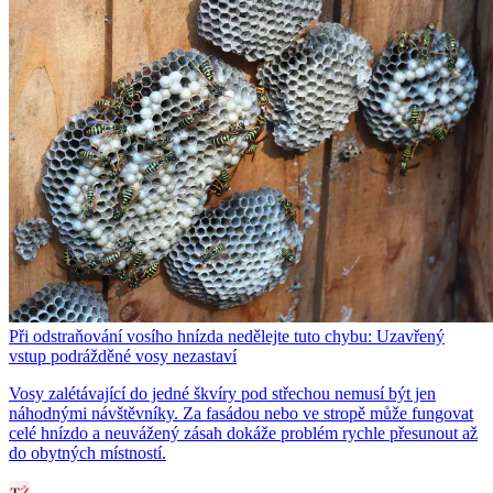
Při odstraňování vosího hnízda nedělejte tuto chybu: Uzavřený
vstup podrážděné vosy nezastaví
Vosy zalétávající do jedné škvíry pod střechou nemusí být jen
náhodnými návštěvníky. Za fasádou nebo ve stropě může fungovat
celé hnízdo a neuvážený zásah dokáže problém rychle přesunout až
do obytných místností.