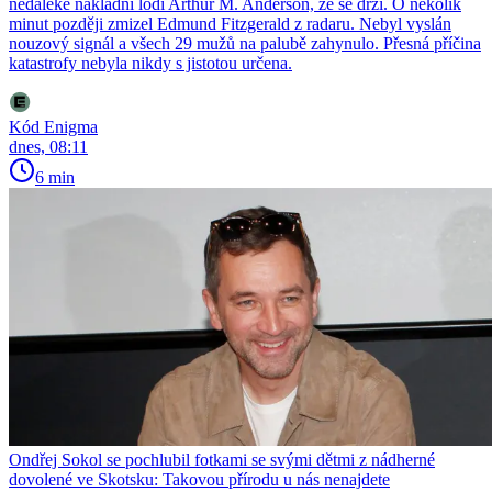
nedaleké nákladní lodi Arthur M. Anderson, že se drží. O několik
minut později zmizel Edmund Fitzgerald z radaru. Nebyl vyslán
nouzový signál a všech 29 mužů na palubě zahynulo. Přesná příčina
katastrofy nebyla nikdy s jistotou určena.
Kód Enigma
dnes, 08:11
6 min
Ondřej Sokol se pochlubil fotkami se svými dětmi z nádherné
dovolené ve Skotsku: Takovou přírodu u nás nenajdete