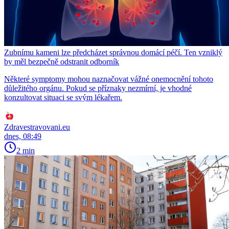
Zubnímu kameni lze předcházet správnou domácí péčí. Ten vzniklý
by měl bezpečně odstranit odborník
Některé symptomy mohou naznačovat vážné onemocnění tohoto
důležitého orgánu. Pokud se příznaky nezmírní, je vhodné
konzultovat situaci se svým lékařem.
Zdravestravovani.eu
dnes, 08:49
2 min