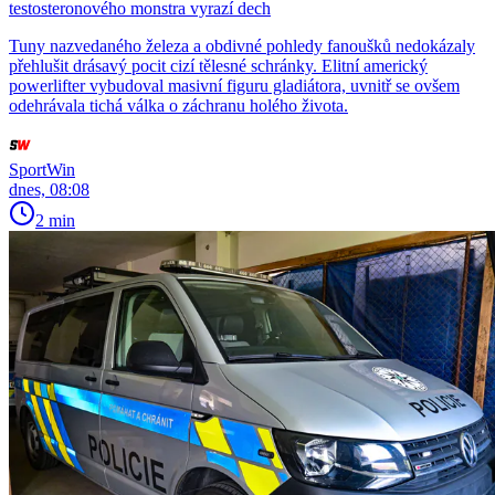
testosteronového monstra vyrazí dech
Tuny nazvedaného železa a obdivné pohledy fanoušků nedokázaly
přehlušit drásavý pocit cizí tělesné schránky. Elitní americký
powerlifter vybudoval masivní figuru gladiátora, uvnitř se ovšem
odehrávala tichá válka o záchranu holého života.
SportWin
dnes, 08:08
2 min