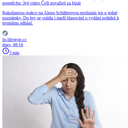
posměchu: Její video Češi považují za bizár
Rakušanova reakce na Alenu Schillerovou nezůstala jen u jedné
poznámky. Do hry se vrátila i starší hlasování o vydání politiků k
trestnímu stíhání.
In-lifestyle.cz
dnes, 08:16
3 min