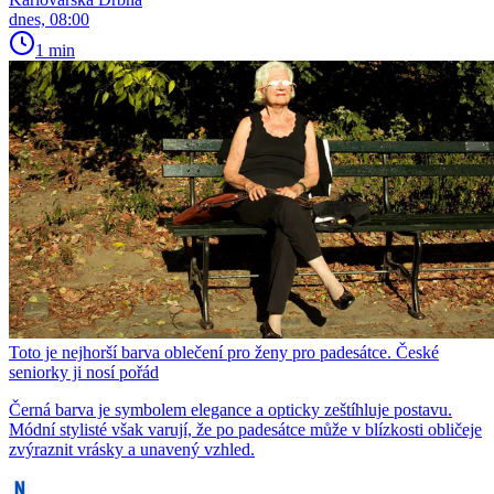
dnes, 08:00
1 min
Toto je nejhorší barva oblečení pro ženy pro padesátce. České
seniorky ji nosí pořád
Černá barva je symbolem elegance a opticky zeštíhluje postavu.
Módní stylisté však varují, že po padesátce může v blízkosti obličeje
zvýraznit vrásky a unavený vzhled.