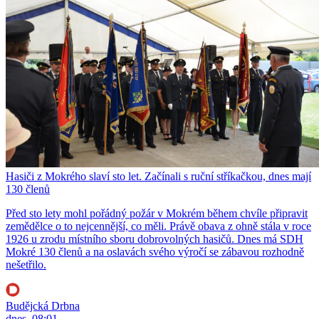
Hasiči z Mokrého slaví sto let. Začínali s ruční stříkačkou, dnes mají
130 členů
Před sto lety mohl pořádný požár v Mokrém během chvíle připravit
zemědělce o to nejcennější, co měli. Právě obava z ohně stála v roce
1926 u zrodu místního sboru dobrovolných hasičů. Dnes má SDH
Mokré 130 členů a na oslavách svého výročí se zábavou rozhodně
nešetřilo.
Budějcká Drbna
dnes, 08:01