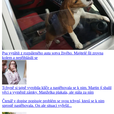
Psa vytáhli z rozpáleného auta sotva živého. Majitelé šli zrovna
kolem a nepřihlásili se
Tchyně si tajně vyrobila klíče a nastěhovala se k nim. Martin jí sbalil
věci a vyměnil zámky. Manželka plakala, ale stála za ním
Čtenář v dopise popisuje problém se svou tchyní, která se k nim
sprostě nastěhovala. On ale situaci vyřešil...