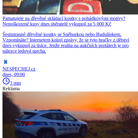
Pamatujete na dřevěné skládací kostky s pohádkovými motivy?
Nepoškozené kusy dnes sběratelé vykupují za 5 000 Kč
Šestistranné dřevěné kostky se Sněhurkou nebo Budulínkem.
Vzpomínáte? Internetem kolují zprávy, že se tyto hračky z dětství
dnes vykupují za tisíce. Jenže realita na aukčních portálech je pro
nálezce ledová sprcha.
NESPECHEJ.cz
dnes, 09:00
3 min
Reklama