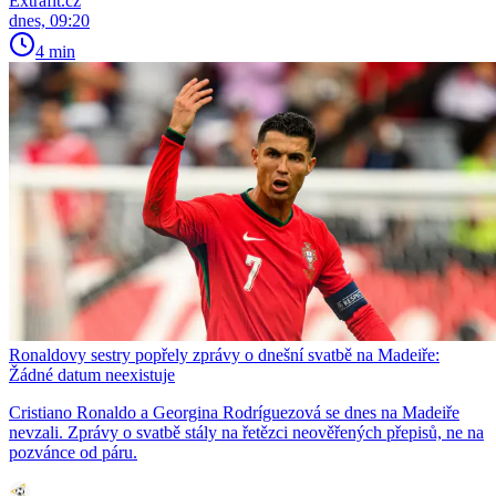
Extrafit.cz
dnes, 09:20
4 min
Ronaldovy sestry popřely zprávy o dnešní svatbě na Madeiře:
Žádné datum neexistuje
Cristiano Ronaldo a Georgina Rodríguezová se dnes na Madeiře
nevzali. Zprávy o svatbě stály na řetězci neověřených přepisů, ne na
pozvánce od páru.