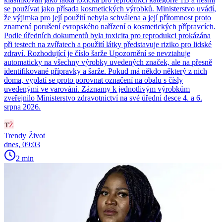
se používat jako přísada kosmetických výrobků. Ministerstvo uvádí,
že výjimka pro její použití nebyla schválena a její přítomnost proto
znamená porušení evropského nařízení o kosmetických přípravcích.
Podle úředních dokumentů byla toxicita pro reprodukci prokázána
při testech na zvířatech a použití látky představuje riziko pro lidské
zdraví. Rozhodující je číslo šarže Upozornění se nevztahuje
automaticky na všechny výrobky uvedených značek, ale na přesně
identifikované přípravky a šarže. Pokud má někdo některý z nich
doma, vyplatí se proto porovnat označení na obalu s čísly
uvedenými ve varování. Záznamy k jednotlivým výrobkům
zveřejnilo Ministerstvo zdravotnictví na své úřední desce 4. a 6.
srpna 2026.
Trendy Život
dnes, 09:03
2 min