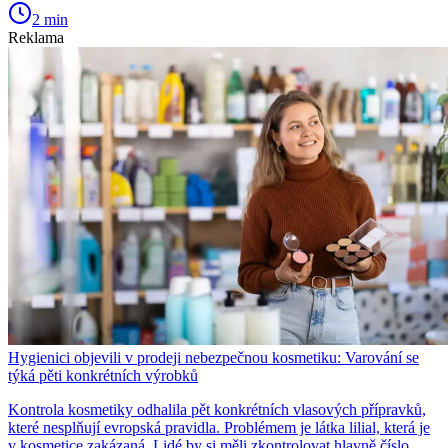
2 min
Reklama
Hygienici objevili v prodeji nebezpečnou kosmetiku: Varování se
týká pěti konkrétních výrobků
Kontrola kosmetiky odhalila pět konkrétních vlasových přípravků,
které nesplňují evropská pravidla. Problémem je látka lilial, která je
v kosmetice zakázaná. Lidé by si měli zkontrolovat hlavně číslo