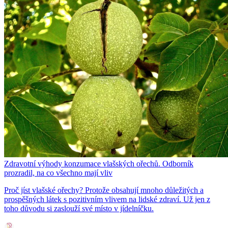
Zdravotní výhody konzumace vlašských ořechů. Odborník
prozradil, na co všechno mají vliv
Proč jíst vlašské ořechy? Protože obsahují mnoho důležitých a
prospěšných látek s pozitivním vlivem na lidské zdraví. Už jen z
toho důvodu si zaslouží své místo v jídelníčku.