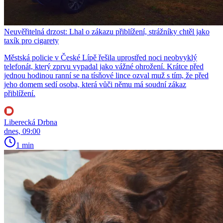
Neuvěřitelná drzost: Lhal o zákazu přiblížení, strážníky chtěl jako
taxík pro cigarety
Městská policie v České Lípě řešila uprostřed noci neobvyklý
telefonát, který zprvu vypadal jako vážné ohrožení. Krátce před
jednou hodinou ranní se na tísňové lince ozval muž s tím, že před
jeho domem sedí osoba, která vůči němu má soudní zákaz
přiblížení.
Liberecká Drbna
dnes, 09:00
1 min