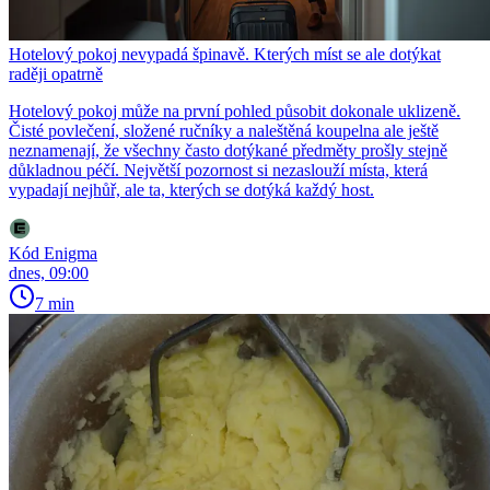
Hotelový pokoj nevypadá špinavě. Kterých míst se ale dotýkat
raději opatrně
Hotelový pokoj může na první pohled působit dokonale uklizeně.
Čisté povlečení, složené ručníky a naleštěná koupelna ale ještě
neznamenají, že všechny často dotýkané předměty prošly stejně
důkladnou péčí. Největší pozornost si nezaslouží místa, která
vypadají nejhůř, ale ta, kterých se dotýká každý host.
Kód Enigma
dnes, 09:00
7 min