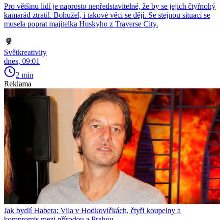
Pro většinu lidí je naprosto nepředstavitelné, že by se jejich čtyřnohý
kamarád ztratil. Bohužel, i takové věci se dějí. Se stejnou situací se
musela poprat majitelka Huskyho z Traverse City.
Světkreativity
dnes, 09:01
2 min
Reklama
Jak bydlí Habera: Vila v Hodkovičkách, čtyři koupelny a
kompromis mezi přírodou a Prahou