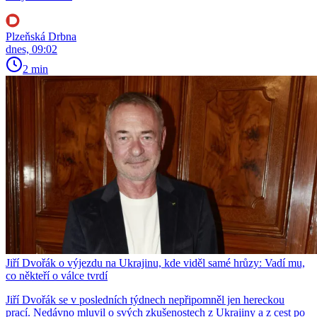
Plzeňská Drbna
dnes, 09:02
2 min
Jiří Dvořák o výjezdu na Ukrajinu, kde viděl samé hrůzy: Vadí mu,
co někteří o válce tvrdí
Jiří Dvořák se v posledních týdnech nepřipomněl jen hereckou
prací. Nedávno mluvil o svých zkušenostech z Ukrajiny a z cest po