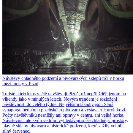
Návštěvy chladného podzemí a pivovarských sklepů frčí v horku
mezi turisty v Plzni
Turisté, kteří letos v létě navštěvují Plzeň, už nepřijíždějí jenom na
víkendy jako v minulých letech. Novým trendem je rozložení
návštěvnosti do celého týdne. Největšími lákadly jsou Stará
synagoga, bednárna plzeňského pivovaru a výstava o Hurvínkovi.
Počty návštěvníků nesnížily ani opravy v centru, ani velká horka.
Návštěvníci ale kvůli vedrům vyhledávají spíše chladnější prostory,
hlavně sklepy pivovaru a historické podzemí, které zažily velmi
silný červenec.