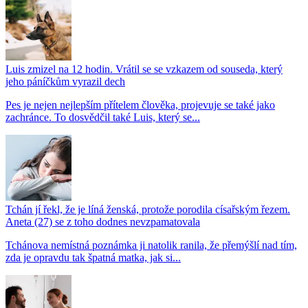
Luis zmizel na 12 hodin. Vrátil se se vzkazem od souseda, který
jeho páníčkům vyrazil dech
Pes je nejen nejlepším přítelem člověka, projevuje se také jako
zachránce. To dosvědčil také Luis, který se...
Tchán jí řekl, že je líná ženská, protože porodila císařským řezem.
Aneta (27) se z toho dodnes nevzpamatovala
Tchánova nemístná poznámka ji natolik ranila, že přemýšlí nad tím,
zda je opravdu tak špatná matka, jak si...