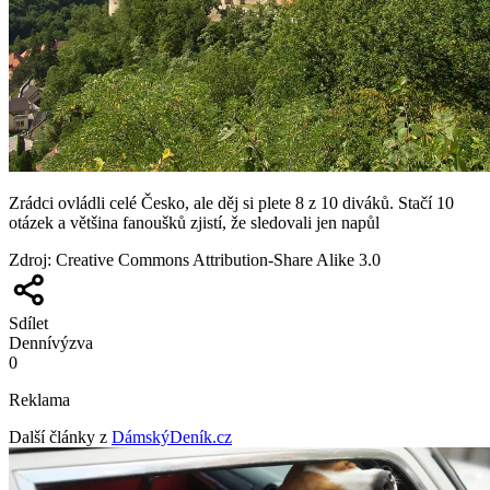
Zrádci ovládli celé Česko, ale děj si plete 8 z 10 diváků. Stačí 10
otázek a většina fanoušků zjistí, že sledovali jen napůl
Zdroj
:
Creative Commons Attribution-Share Alike 3.0
Sdílet
Denní
výzva
0
Reklama
Další články z
DámskýDeník.cz