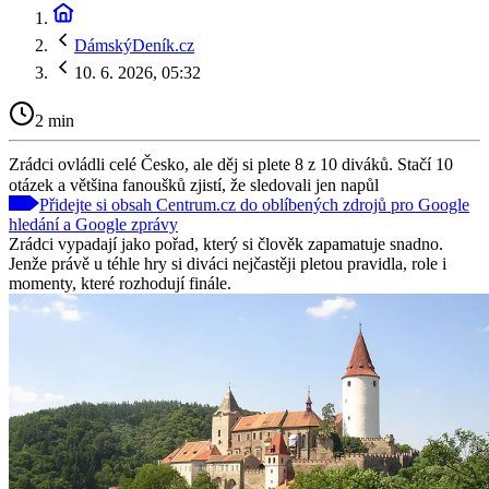
DámskýDeník.cz
10. 6. 2026, 05:32
2 min
Zrádci ovládli celé Česko, ale děj si plete 8 z 10 diváků. Stačí 10
otázek a většina fanoušků zjistí, že sledovali jen napůl
Přidejte si obsah Centrum.cz do oblíbených zdrojů pro Google
hledání a Google zprávy
Zrádci vypadají jako pořad, který si člověk zapamatuje snadno.
Jenže právě u téhle hry si diváci nejčastěji pletou pravidla, role i
momenty, které rozhodují finále.