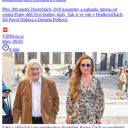
Přes 300 metrů čtverečních, čtyři koupelny a zahrada, kterou od
centra Prahy dělí čtvrt hodiny jízdy. Tak si ve vile v Hodkovičkách
žijí Pavol Habera a Daniela Peštová.
VIPživot.cz
dnes, 09:01
4 min
Létá v oblacích i po osmdesátce: František Ringo Čech se pochlubil