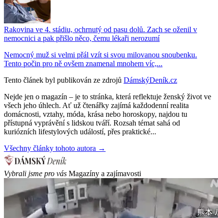
Rakovina ve 4. stádiu, ochrnutý od pasu dolů. Zach se oženil v
nemocnici a pak přišlo něco, čemu lékaři nerozumí
Nemocný muž si velmi přál vzít si svou milovanou snoubenku.
Tento počin pro ně ovšem znamenal mnohem víc,...
Tento článek byl publikován ze zdrojů
DámskýDeník.cz
Nejde jen o magazín – je to stránka, která reflektuje ženský život ve
všech jeho úhlech. Ať už čtenářky zajímá každodenní realita
domácnosti, vztahy, móda, krása nebo horoskopy, najdou tu
přístupná vyprávění s lidskou tváří. Rozsah témat sahá od
kuriózních lifestylových událostí, přes praktické...
Všechny články tohoto autora →
Vybrali jsme pro vás
Magazíny a zajímavosti