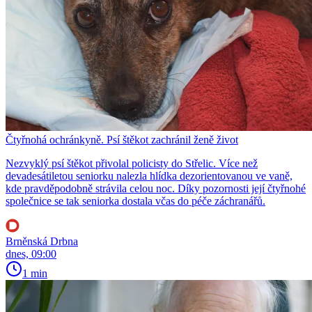
Čtyřnohá ochránkyně. Psí štěkot zachránil ženě život
Nezvyklý psí štěkot přivolal policisty do Střelic. Více než
devadesátiletou seniorku nalezla hlídka dezorientovanou ve vaně,
kde pravděpodobně strávila celou noc. Díky pozornosti její čtyřnohé
společnice se tak seniorka dostala včas do péče záchranářů.
Brněnská Drbna
dnes, 09:00
1 min