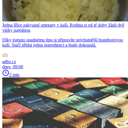
Jedna lžíce zakysané smetany v kaši. Rodina si od té doby žádá dvě
várky najednou
Díky tomuto snadnému tipu si připravíte nejchutnější bramborovou
kaši. Stačí přidat jednu ingredienci a bude dokonalá.
adbz.cz
dnes, 09:00
2 min