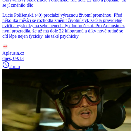
se jí změnilo tělo
Lucie Polišenská (40) prochází výraznou životní proměnou. Před
několika měsíci se rozhodla změnit životní styl, začala pravidelně
cvičit a výsledky na sebe nenechaly dlouho čekat. Pro Aplausin.cz
nyní prozradila, že už má dole 22 kilogramů a díky nové rutině se
cítí lépe nejen fyzicky, ale také psychicky.
Aplausin.cz
dnes, 09:13
2 min