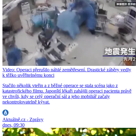
Video: Operaci přerušilo náhlé zemětřesení. Drastické záběry vedly
k těžko uvěřitelnému konci
Stačilo několik vteřin a z běžné operace se stala scéna jako z
katastrofického filmu. Japonští lékaři zahájili operaci pacienta právě
ve chvíli, kdy se celý operační sál a jeho mobiliář začaly
nekontrolovatelně kývat.
Aktuálně.cz - Zprávy
dnes, 09:30