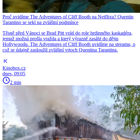
Proč uvidíme The Adventures of Cliff Booth na Netflixu? Quentin
Tarantino se sekl na zvláštní podmínce
Těsně před Vánoci se Brad Pitt vrátí do role hrdinného kaskadéra,
jemuž možná prošla vražda a který výrazně zasáhl do dějin
Hollywoodu. The Adventures of Cliff Booth uvidíme na streamu, o
což se údajně zasloužil zvláštní vrtoch Quentina Tarantina.
Kinobox.cz
dnes, 09:05
2 min