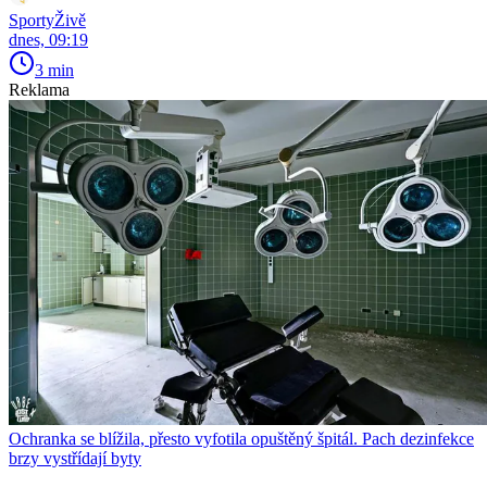
SportyŽivě
dnes, 09:19
3 min
Reklama
Ochranka se blížila, přesto vyfotila opuštěný špitál. Pach dezinfekce
brzy vystřídají byty