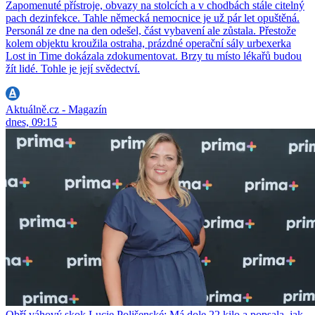
Zapomenuté přístroje, obvazy na stolcích a v chodbách stále citelný
pach dezinfekce. Tahle německá nemocnice je už pár let opuštěná.
Personál ze dne na den odešel, část vybavení ale zůstala. Přestože
kolem objektu kroužila ostraha, prázdné operační sály urbexerka
Lost in Time dokázala zdokumentovat. Brzy tu místo lékařů budou
žít lidé. Tohle je její svědectví.
Aktuálně.cz - Magazín
dnes, 09:15
Obří váhový skok Lucie Polišenské: Má dole 22 kilo a popsala, jak