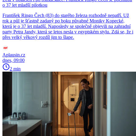
o 37 let mladší pilotkou
František Ringo Čech (83) do starého železa rozhodně nepatří. Už
rok a půl je šťastně zadaný po boku půvabné Moniky Kopecké,
která je o 37 let mladší. Naposledy se společně objevili na zahradní
party Petra Jandy, která se letos nesla v egyptském stylu. Zdá se, že i
přes velký věkový rozdíl jim to šlape.
Aplausin.cz
dnes, 09:00
2 min