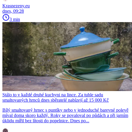
Krasnezeny.eu
dnes, 09:28
3 min
Stálo to v každé druhé kuchyni na lince. Za tuhle sadu
smaltovaných hrnců dnes sběratelé nabízejí až 15 000 Kč
Bílý smaltovaný hrnec s puntíky nebo v jednoduché barevné polevě
míval doma skoro každý. Roky se povaloval po půdách a při jarním
úklidu mířil bez lítosti do popelnice. Dnes po...