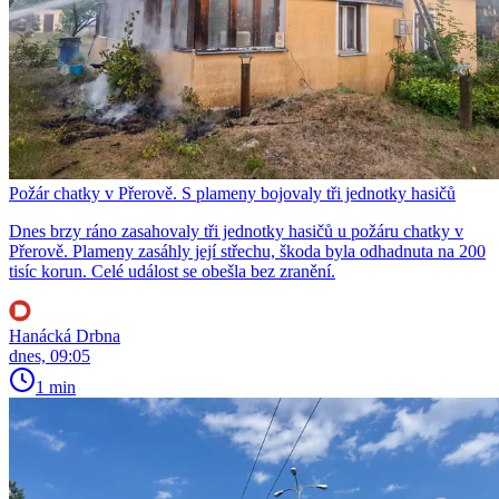
Požár chatky v Přerově. S plameny bojovaly tři jednotky hasičů
Dnes brzy ráno zasahovaly tři jednotky hasičů u požáru chatky v
Přerově. Plameny zasáhly její střechu, škoda byla odhadnuta na 200
tisíc korun. Celé událost se obešla bez zranění.
Hanácká Drbna
dnes, 09:05
1 min