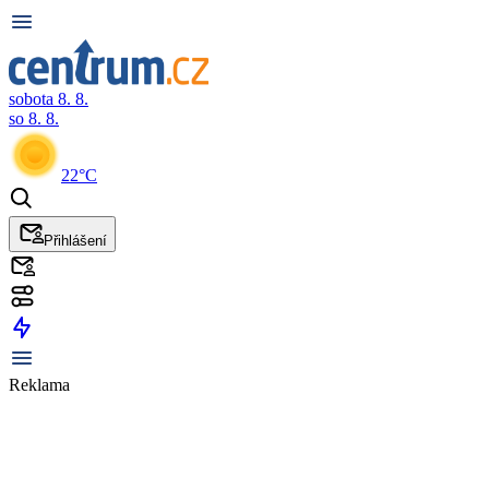
sobota 8. 8.
so 8. 8.
22°C
Přihlášení
Reklama