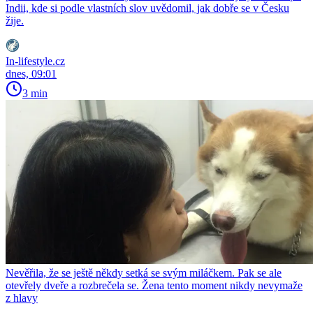
Indii, kde si podle vlastních slov uvědomil, jak dobře se v Česku
žije.
In-lifestyle.cz
dnes, 09:01
3 min
Nevěřila, že se ještě někdy setká se svým miláčkem. Pak se ale
otevřely dveře a rozbrečela se. Žena tento moment nikdy nevymaže
z hlavy