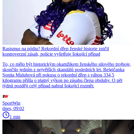
Rasismus na pódiu? Rekordní dřep ženské historie zničil
kontroverzní zásah, policie vyšetřuje šokující případ
To, co mělo být historickým okamžikem ženského silového trojboje,
skončilo jedním z největších skandálů posledních let. Belgičanka
Sonita Muluhová při pokusu o rekordní dřep s váhou 334,5
kilogramu přišla o platný výkon po zásahu člena obsluhy. O pět
týdnů později celý případ nabral šokující rozměr.
SportWin
dnes, 09:02
1 min