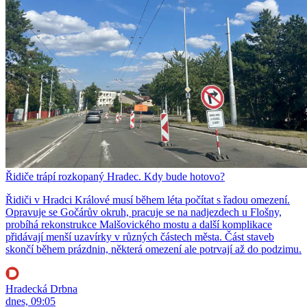
Řidiče trápí rozkopaný Hradec. Kdy bude hotovo?
Řidiči v Hradci Králové musí během léta počítat s řadou omezení.
Opravuje se Gočárův okruh, pracuje se na nadjezdech u Flošny,
probíhá rekonstrukce Malšovického mostu a další komplikace
přidávají menší uzavírky v různých částech města. Část staveb
skončí během prázdnin, některá omezení ale potrvají až do podzimu.
Hradecká Drbna
dnes, 09:05