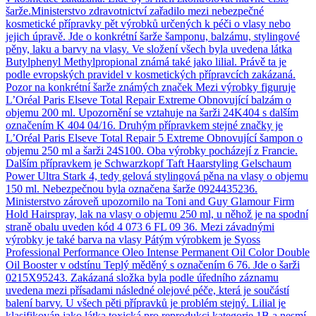
šarže.Ministerstvo zdravotnictví zařadilo mezi nebezpečné
kosmetické přípravky pět výrobků určených k péči o vlasy nebo
jejich úpravě. Jde o konkrétní šarže šamponu, balzámu, stylingové
pěny, laku a barvy na vlasy. Ve složení všech byla uvedena látka
Butylphenyl Methylpropional známá také jako lilial. Právě ta je
podle evropských pravidel v kosmetických přípravcích zakázaná.
Pozor na konkrétní šarže známých značek Mezi výrobky figuruje
L’Oréal Paris Elseve Total Repair Extreme Obnovující balzám o
objemu 200 ml. Upozornění se vztahuje na šarži 24K404 s dalším
označením K 404 04/16. Druhým přípravkem stejné značky je
L’Oréal Paris Elseve Total Repair 5 Extreme Obnovující šampon o
objemu 250 ml a šarži 24S100. Oba výrobky pocházejí z Francie.
Dalším přípravkem je Schwarzkopf Taft Haarstyling Gelschaum
Power Ultra Stark 4, tedy gelová stylingová pěna na vlasy o objemu
150 ml. Nebezpečnou byla označena šarže 0924435236.
Ministerstvo zároveň upozornilo na Toni and Guy Glamour Firm
Hold Hairspray, lak na vlasy o objemu 250 ml, u něhož je na spodní
straně obalu uveden kód 4 073 6 FL 09 36. Mezi závadnými
výrobky je také barva na vlasy Pátým výrobkem je Syoss
Professional Performance Oleo Intense Permanent Oil Color Double
Oil Booster v odstínu Teplý měděný s označením 6 76. Jde o šarži
0215X95243. Zakázaná složka byla podle úředního záznamu
uvedena mezi přísadami následné olejové péče, která je součástí
balení barvy. U všech pěti přípravků je problém stejný. Lilial je
klasifikován jako látka toxická pro reprodukci kategorie 1B a nesmí