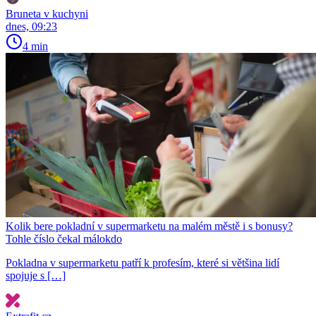
Bruneta v kuchyni
dnes, 09:23
4 min
Kolik bere pokladní v supermarketu na malém městě i s bonusy?
Tohle číslo čekal málokdo
Pokladna v supermarketu patří k profesím, které si většina lidí
spojuje s […]