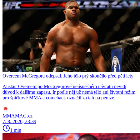
Overeem McGregora odepsal. Jeho tělo prý skončilo před pěti lety
Alistair Overeem po McGregorově neúspěšném návratu nevidí
důvod k dalšímu zápasu. Ir podle něj už nemá tělo ani životní režim
pro špičkové MMA a comeback označil za tah na peníze.
MMAMAG.cz
7. 8. 2026, 23:39
1 min