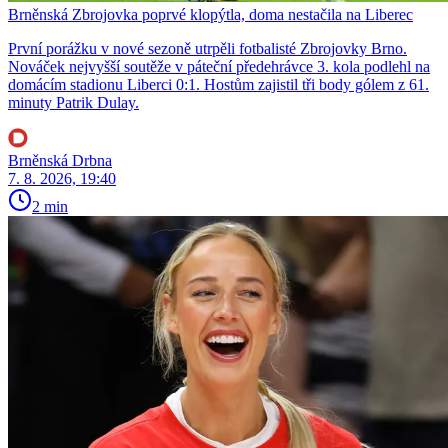
Brněnská Zbrojovka poprvé klopýtla, doma nestačila na Liberec
První porážku v nové sezoně utrpěli fotbalisté Zbrojovky Brno.
Nováček nejvyšší soutěže v páteční předehrávce 3. kola podlehl na
domácím stadionu Liberci 0:1. Hostům zajistil tři body gólem z 61.
minuty Patrik Dulay.
Brněnská Drbna
7. 8. 2026, 19:40
2 min