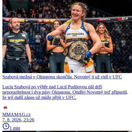
Szabová možná v Oktagonu skončila. Novotný ji už vidí v UFC
Lucia Szabová po výhře nad Lucií Pudilovou dál drží
neporazitelnost i dva pásy Oktagonu. Ondřej Novotný teď připustil,
že její další zápas už může přijít v UFC.
MMAMAG.cz
7. 8. 2026, 23:26
1 min