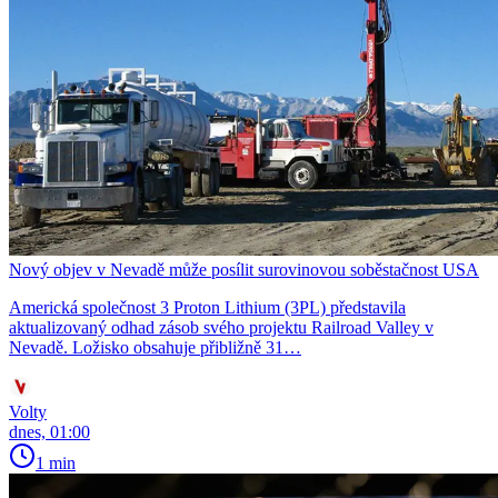
Nový objev v Nevadě může posílit surovinovou soběstačnost USA
Americká společnost 3 Proton Lithium (3PL) představila
aktualizovaný odhad zásob svého projektu Railroad Valley v
Nevadě. Ložisko obsahuje přibližně 31…
Volty
dnes, 01:00
1 min