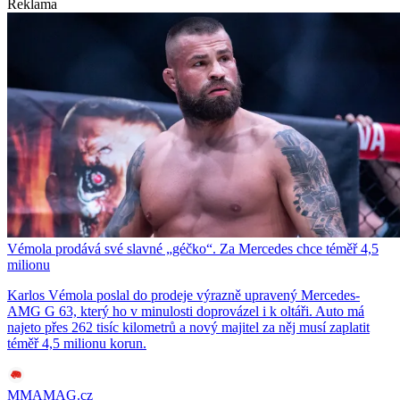
Reklama
Vémola prodává své slavné „géčko“. Za Mercedes chce téměř 4,5
milionu
Karlos Vémola poslal do prodeje výrazně upravený Mercedes-
AMG G 63, který ho v minulosti doprovázel i k oltáři. Auto má
najeto přes 262 tisíc kilometrů a nový majitel za něj musí zaplatit
téměř 4,5 milionu korun.
MMAMAG.cz