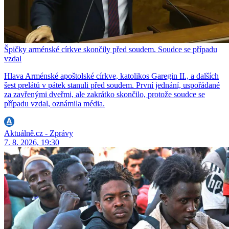
Špičky arménské církve skončily před soudem. Soudce se případu
vzdal
Hlava Arménské apoštolské církve, katolikos Garegin II., a dalších
šest prelátů v pátek stanuli před soudem. První jednání, uspořádané
za zavřenými dveřmi, ale zakrátko skončilo, protože soudce se
případu vzdal, oznámila média.
Aktuálně.cz - Zprávy
7. 8. 2026, 19:30