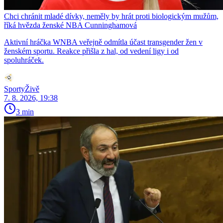
Chci chránit mladé dívky, neměly by hrát proti biologickým mužům,
říká hvězda ženské NBA Cunninghamová
Aktivní hráčka WNBA veřejně odmítla účast transgender žen v
ženském sportu. Reakce přišla z hal, od vedení ligy i od
spoluhráček.
SportyŽivě
7. 8. 2026, 19:38
3 min