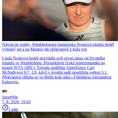
Návrat do reality. Wimbledonská šampionka Nosková ztratila téměř
vyhraný set a na Masters jde překvapivě z kola ven
Linda Nosková hrubě nezvládla svůj první zápas od životního
triumfu ve Wimbledonu. Perspektivní česká reprezentantka na
turnaji WTA 1000 v Torontu podlehla Američance Caty
McNallyové 6:7, 1:6, když v úvodní sadě neudržela vedení 5:1.
Překvapivá vítězka se ve třetím kole utká s Filipínkou Alexandrou
Ealaovou.
SportWin
7. 8. 2026, 19:43
1 min