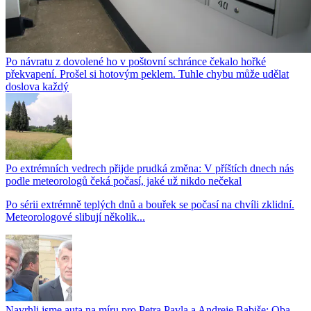
Po návratu z dovolené ho v poštovní schránce čekalo hořké
překvapení. Prošel si hotovým peklem. Tuhle chybu může udělat
doslova každý
Po extrémních vedrech přijde prudká změna: V příštích dnech nás
podle meteorologů čeká počasí, jaké už nikdo nečekal
Po sérii extrémně teplých dnů a bouřek se počasí na chvíli zklidní.
Meteorologové slibují několik...
Navrhli jsme auta na míru pro Petra Pavla a Andreje Babiše: Oba