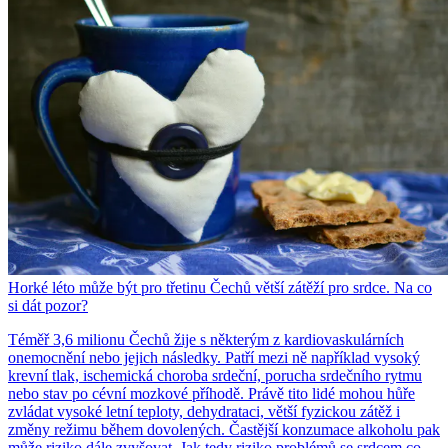
Horké léto může být pro třetinu Čechů větší zátěží pro srdce. Na co
si dát pozor?
Téměř 3,6 milionu Čechů žije s některým z kardiovaskulárních
onemocnění nebo jejich následky. Patří mezi ně například vysoký
krevní tlak, ischemická choroba srdeční, porucha srdečního rytmu
nebo stav po cévní mozkové příhodě. Právě tito lidé mohou hůře
zvládat vysoké letní teploty, dehydrataci, větší fyzickou zátěž i
změny režimu během dovolených. Častější konzumace alkoholu pak
může riziko dále zvyšovat. Jak tedy riziko problémů se srdcem co