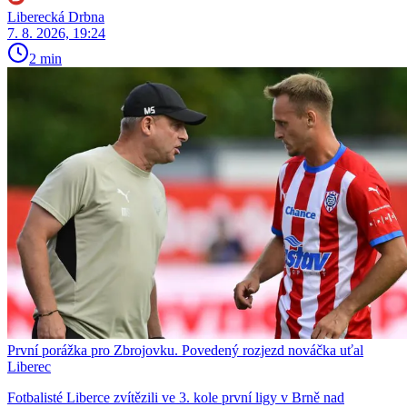
Liberecká Drbna
7. 8. 2026, 19:24
2 min
První porážka pro Zbrojovku. Povedený rozjezd nováčka uťal
Liberec
Fotbalisté Liberce zvítězili ve 3. kole první ligy v Brně nad