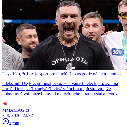
Usyk říká, že box je sport pro chudé. Luxus podle něj bere motivaci
Oleksandr Usyk vzpomínal, že už ve dvanácti letech pracoval na
farmě. Dnes patří k největším hvězdám boxu, přesto tvrdí, že
pohodlný život může bojovníkovi vzít ochotu ráno vstát a trénovat.
MMAMAG.cz
7. 8. 2026, 23:22
2 min