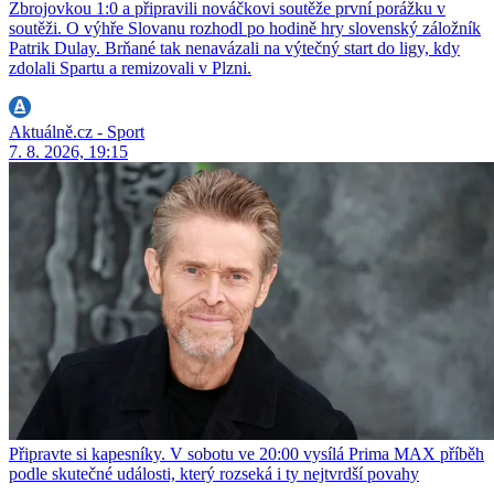
Zbrojovkou 1:0 a připravili nováčkovi soutěže první porážku v
soutěži. O výhře Slovanu rozhodl po hodině hry slovenský záložník
Patrik Dulay. Brňané tak nenavázali na výtečný start do ligy, kdy
zdolali Spartu a remizovali v Plzni.
Aktuálně.cz - Sport
7. 8. 2026, 19:15
Připravte si kapesníky. V sobotu ve 20:00 vysílá Prima MAX příběh
podle skutečné události, který rozseká i ty nejtvrdší povahy