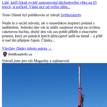
Lidé, kteří čekali rychlé zastropování důchodového věku na 65
letech, si počkají. Vláda sice od svého slibu...
Tento článek byl publikován ze zdrojů
Světkreativity
Nejde tu o suché návody, ale o sousedskou inspiraci podaná s
nadhledem. Jednoho dne vás tu může zaujmout recept na rychlou
cuketovou buchtu, druhý den vás zas pohltí příběh o ztraceném
prstenu, který po patnácti letech překvapivě našli na farmě – a ještě
si nad tím připijete čajem. Články...
Všechny články tohoto autora →
Vybrali jsme pro vás
Magazíny a zajímavosti