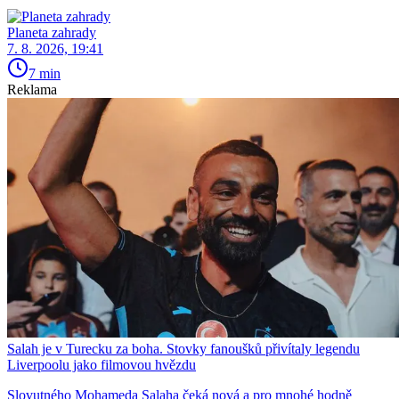
Planeta zahrady
7. 8. 2026, 19:41
7 min
Reklama
Salah je v Turecku za boha. Stovky fanoušků přivítaly legendu
Liverpoolu jako filmovou hvězdu
Slovutného Mohameda Salaha čeká nová a pro mnohé hodně