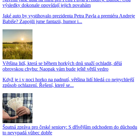
výsledky dokonale opovídají jejich povahám
Jaké auto by vystihovalo prezidenta Petra Pavla a premiéra Andreje
Babiše? Zapojili jsme fantazii, humor i...
Většina lidí, která se během horkých dnů snaží ochladit, dělá
obrovskou chybu: Naopak vám bude ještě větší vedro
Když je i v noci horko na padnutí, většina lidí hledá co nejrychlejší
způsob ochlazení. Řešení, které se...
Špatná zpráva pro české seniory: S dřívějším odchodem do důchodu
to nevypadá vůbec dobře