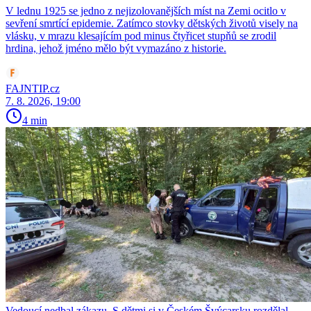
V lednu 1925 se jedno z nejizolovanějších míst na Zemi ocitlo v
sevření smrtící epidemie. Zatímco stovky dětských životů visely na
vlásku, v mrazu klesajícím pod minus čtyřicet stupňů se zrodil
hrdina, jehož jméno mělo být vymazáno z historie.
FAJNTIP.cz
7. 8. 2026, 19:00
4 min
Vedoucí nedbal zákazu. S dětmi si v Českém Švýcarsku rozdělal