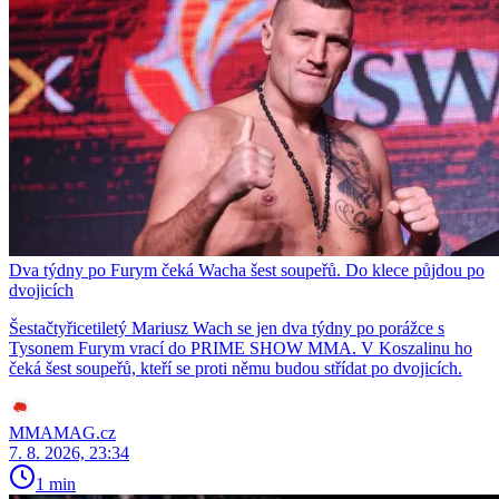
Dva týdny po Furym čeká Wacha šest soupeřů. Do klece půjdou po
dvojicích
Šestačtyřicetiletý Mariusz Wach se jen dva týdny po porážce s
Tysonem Furym vrací do PRIME SHOW MMA. V Koszalinu ho
čeká šest soupeřů, kteří se proti němu budou střídat po dvojicích.
MMAMAG.cz
7. 8. 2026, 23:34
1 min