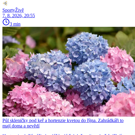
SportyŽivě
7. 8. 2026, 20:55
3 min
Půl skleničky pod keř a hortenzie kvetou do října. Zahrádkáři to
mají doma a nevědí