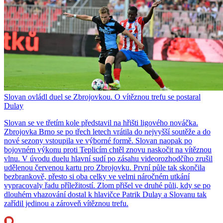
Slovan ovládl duel se Zbrojovkou. O vítěznou trefu se postaral
Dulay
Slovan se ve třetím kole představil na hřišti ligového nováčka.
Zbrojovka Brno se po třech letech vrátila do nejvyšší soutěže a do
nové sezony vstoupila ve výborné formě. Slovan naopak po
bojovném výkonu proti Teplicím chtěl znovu naskočit na vítěznou
vlnu. V úvodu duelu hlavní sudí po zásahu videorozhodčího zrušil
udělenou červenou kartu pro Zbrojovku. První půle tak skončila
bezbrankově, přesto si oba celky ve velmi náročném utkání
vypracovaly řadu příležitostí. Zlom přišel ve druhé půli, kdy se po
dlouhém vhazování dostal k hlavičce Patrik Dulay a Slovanu tak
zařídil jedinou a zároveň vítěznou trefu.