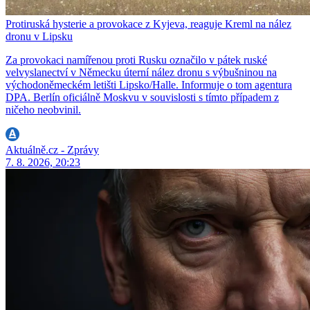
Protiruská hysterie a provokace z Kyjeva, reaguje Kreml na nález
dronu v Lipsku
Za provokaci namířenou proti Rusku označilo v pátek ruské
velvyslanectví v Německu úterní nález dronu s výbušninou na
východoněmeckém letišti Lipsko/Halle. Informuje o tom agentura
DPA. Berlín oficiálně Moskvu v souvislosti s tímto případem z
ničeho neobvinil.
Aktuálně.cz - Zprávy
7. 8. 2026, 20:23