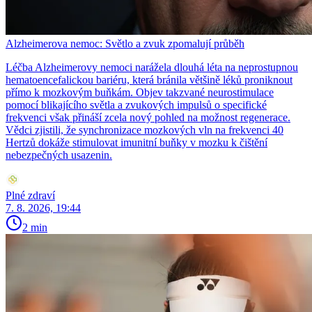
Alzheimerova nemoc: Světlo a zvuk zpomalují průběh
Léčba Alzheimerovy nemoci narážela dlouhá léta na neprostupnou
hematoencefalickou bariéru, která bránila většině léků proniknout
přímo k mozkovým buňkám. Objev takzvané neurostimulace
pomocí blikajícího světla a zvukových impulsů o specifické
frekvenci však přináší zcela nový pohled na možnost regenerace.
Vědci zjistili, že synchronizace mozkových vln na frekvenci 40
Hertzů dokáže stimulovat imunitní buňky v mozku k čištění
nebezpečných usazenin.
Plné zdraví
7. 8. 2026, 19:44
2 min