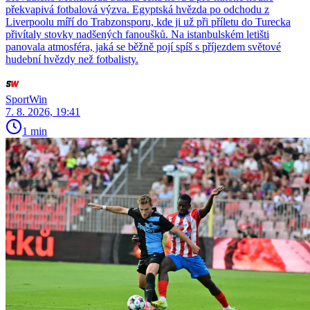
překvapivá fotbalová výzva. Egyptská hvězda po odchodu z
Liverpoolu míří do Trabzonsporu, kde ji už při příletu do Turecka
přivítaly stovky nadšených fanoušků. Na istanbulském letišti
panovala atmosféra, jaká se běžně pojí spíš s příjezdem světové
hudební hvězdy než fotbalisty.
SportWin
7. 8. 2026, 19:41
1 min