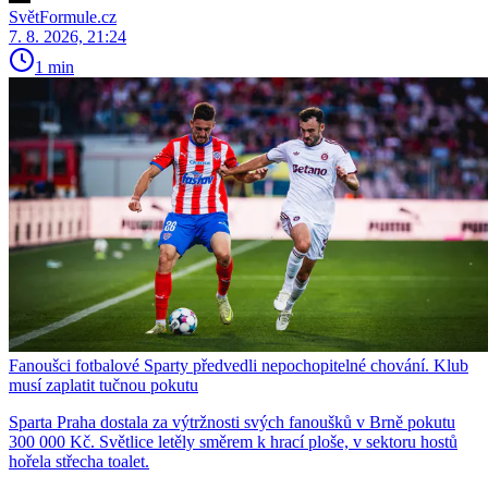
SvětFormule.cz
7. 8. 2026, 21:24
1 min
Fanoušci fotbalové Sparty předvedli nepochopitelné chování. Klub
musí zaplatit tučnou pokutu
Sparta Praha dostala za výtržnosti svých fanoušků v Brně pokutu
300 000 Kč. Světlice letěly směrem k hrací ploše, v sektoru hostů
hořela střecha toalet.