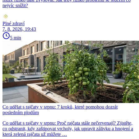
nejvíc snížit?
Plné zdraví
7. 8. 2026, 19:43
5 min
Co udělat s rajčaty v srpnu: 7 kroků, které pomohou dozrát
posledním plodům
Co udělat s rajčaty v srpnu: Proč rajčata stále nečervenají? Zjistěte,
co odstranit, kdy zaštipovat vrcholy, jak upravit zálivku a hnojení a
která zelená rajčata už můžete …