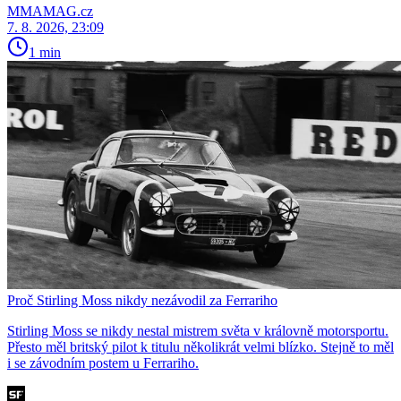
MMAMAG.cz
7. 8. 2026, 23:09
1 min
Proč Stirling Moss nikdy nezávodil za Ferrariho
Stirling Moss se nikdy nestal mistrem světa v královně motorsportu.
Přesto měl britský pilot k titulu několikrát velmi blízko. Stejně to měl
i se závodním postem u Ferrariho.