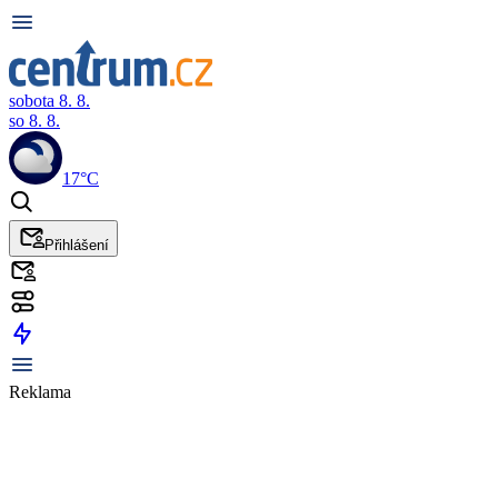
sobota 8. 8.
so 8. 8.
17°C
Přihlášení
Reklama