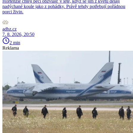
Hortenzie chtějí péči obzvlášť v létě, když se jim z květů dělají
nadýchané koule jako z pohádky. Právě tehdy potřebují pořádnou
porci živin.
adbz.cz
7. 8. 2026, 20:50
2 min
Reklama