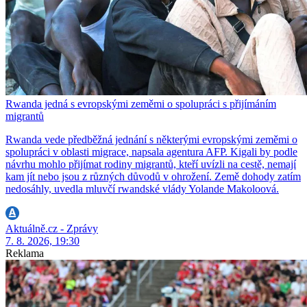
Rwanda jedná s evropskými zeměmi o spolupráci s přijímáním
migrantů
Rwanda vede předběžná jednání s některými evropskými zeměmi o
spolupráci v oblasti migrace, napsala agentura AFP. Kigali by podle
návrhu mohlo přijímat rodiny migrantů, kteří uvízli na cestě, nemají
kam jít nebo jsou z různých důvodů v ohrožení. Země dohody zatím
nedosáhly, uvedla mluvčí rwandské vlády Yolande Makoloová.
Aktuálně.cz - Zprávy
7. 8. 2026, 19:30
Reklama