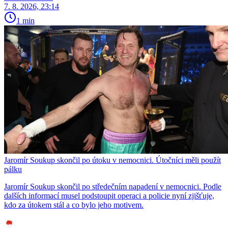
7. 8. 2026, 23:14
1 min
Jaromír Soukup skončil po útoku v nemocnici. Útočníci měli použít
pálku
Jaromír Soukup skončil po středečním napadení v nemocnici. Podle
dalších informací musel podstoupit operaci a policie nyní zjišťuje,
kdo za útokem stál a co bylo jeho motivem.