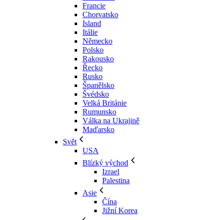
Francie
Chorvatsko
Island
Itálie
Německo
Polsko
Rakousko
Řecko
Rusko
Španělsko
Švédsko
Velká Británie
Rumunsko
Válka na Ukrajině
Maďarsko
Svět
USA
Blízký východ
Izrael
Palestina
Asie
Čína
Jižní Korea