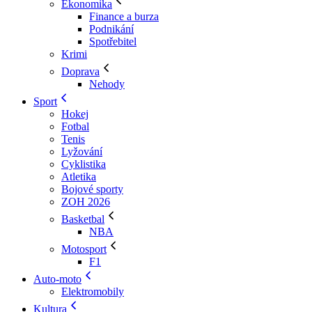
Ekonomika
Finance a burza
Podnikání
Spotřebitel
Krimi
Doprava
Nehody
Sport
Hokej
Fotbal
Tenis
Lyžování
Cyklistika
Atletika
Bojové sporty
ZOH 2026
Basketbal
NBA
Motosport
F1
Auto-moto
Elektromobily
Kultura