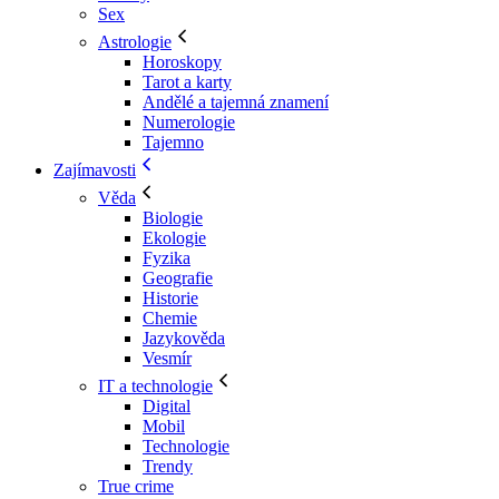
Sex
Astrologie
Horoskopy
Tarot a karty
Andělé a tajemná znamení
Numerologie
Tajemno
Zajímavosti
Věda
Biologie
Ekologie
Fyzika
Geografie
Historie
Chemie
Jazykověda
Vesmír
IT a technologie
Digital
Mobil
Technologie
Trendy
True crime