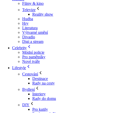
Filmy & kino
Televize
Reality show
Hudba
Hry
Literatura
Výtvarné umění
Divadlo
Digi a stream
Celebrity
Módní policie
Pro pamětníky
Nové tváře
Lifestyle
Cestování
Destinace
Rady na cesty
Bydlení
Interiery
Rady do domu
DIY
Pro kutily