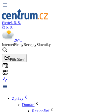
čtvrtek 6. 8.
čt 6. 8.
26°C
Internet
Firmy
Recepty
Slovníky
Přihlášení
Zprávy
Domácí
Regionální