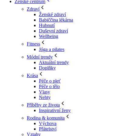
Ženské centrum
Zdraví
Ženské zdraví
Babiččina lékárna
Hubnutí
Duševní zdraví
Wellbeing
Fitness
Jóga a pilates
Módní trendy
Aktuální trendy
Doplňky
Krása
Péče o pleť
Péče o tělo
Vlasy
Nehty
Příběhy ze života
Inspirativní ženy
Rodina & komunita
Výchova
Přátelství
Vztahy