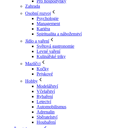
Pro hospodyňky
Zahrada
Osobní rozvoj
Psychologie
Management
Kariéra
Spiritualita a náboženství
Jídlo a vaření
Světová gastronomie
Levné vaření
Kulinářské triky
Mazlíčci
Kočky
Pejskové
Hobby
Modelářství
Včelařství
Rybaření
Letectví
Automobilismus
Adrenalin
Sběratelství
Houbaření