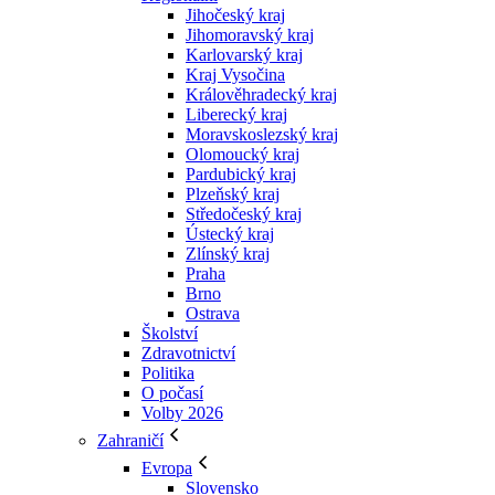
Jihočeský kraj
Jihomoravský kraj
Karlovarský kraj
Kraj Vysočina
Králověhradecký kraj
Liberecký kraj
Moravskoslezský kraj
Olomoucký kraj
Pardubický kraj
Plzeňský kraj
Středočeský kraj
Ústecký kraj
Zlínský kraj
Praha
Brno
Ostrava
Školství
Zdravotnictví
Politika
O počasí
Volby 2026
Zahraničí
Evropa
Slovensko