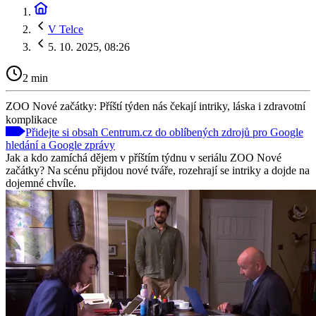
V Telce
5. 10. 2025, 08:26
2 min
ZOO Nové začátky: Příští týden nás čekají intriky, láska i zdravotní
komplikace
Přidejte si obsah Centrum.cz do oblíbených zdrojů pro Google
hledání a Google zprávy
Jak a kdo zamíchá dějem v příštím týdnu v seriálu ZOO Nové
začátky? Na scénu přijdou nové tváře, rozehrají se intriky a dojde na
dojemné chvíle.