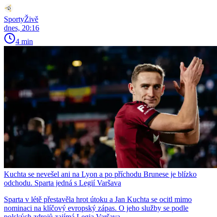
SportyŽivě
dnes, 20:16
4 min
Kuchta se nevešel ani na Lyon a po příchodu Brunese je blízko
odchodu. Sparta jedná s Legií Varšava
Sparta v létě přestavěla hrot útoku a Jan Kuchta se ocitl mimo
nominaci na klíčový evropský zápas. O jeho služby se podle
polských zdrojů zajímá Legia Varšava.