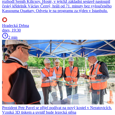
rozhodl Semih Kilicsoy. Hosté, v jejichž základní sestavě nastoupil
český křídelník Václav Černý, hráli od 71. minuty bez vyloučeného
Kassouma Ouattary. Odveta je na programu za týden v Istanbulu.
Hradecká Drbna
dnes, 19:30
2 min
Prezident Petr Pavel se přijel podívat na nový kostel v Neratovicích.
Vzniká 3D tiskem a uvnitř bude lezecká stěna