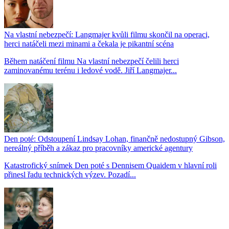
Na vlastní nebezpečí: Langmajer kvůli filmu skončil na operaci,
herci natáčeli mezi minami a čekala je pikantní scéna
Během natáčení filmu Na vlastní nebezpečí čelili herci
zaminovanému terénu i ledové vodě. Jiří Langmajer...
Den poté: Odstoupení Lindsay Lohan, finančně nedostupný Gibson,
nereálný příběh a zákaz pro pracovníky americké agentury
Katastrofický snímek Den poté s Dennisem Quaidem v hlavní roli
přinesl řadu technických výzev. Pozadí...