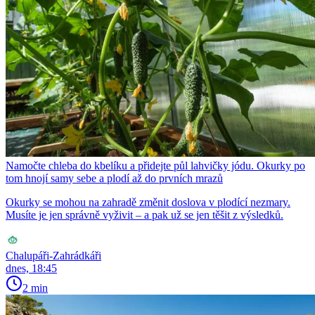
Namočte chleba do kbelíku a přidejte půl lahvičky jódu. Okurky po
tom hnojí samy sebe a plodí až do prvních mrazů
Okurky se mohou na zahradě změnit doslova v plodící nezmary.
Musíte je jen správně vyživit – a pak už se jen těšit z výsledků.
Chalupáři-Zahrádkáři
dnes, 18:45
2 min