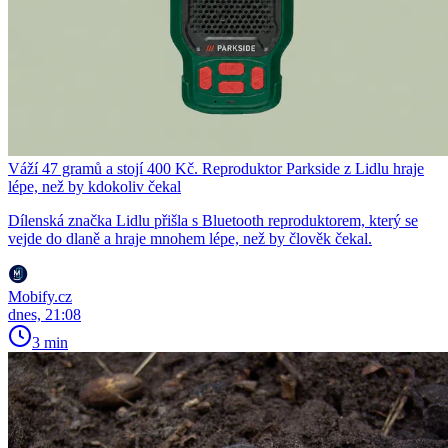
Váží 47 gramů a stojí 400 Kč. Reproduktor Parkside z Lidlu hraje
lépe, než by kdokoliv čekal
Dílenská značka Lidlu přišla s Bluetooth reproduktorem, který se
vejde do dlaně a hraje mnohem lépe, než by člověk čekal.
Mobify.cz
dnes, 21:08
3 min