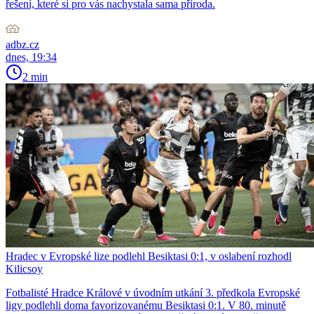
řešení, které si pro vás nachystala sama příroda.
adbz.cz
dnes, 19:34
2 min
Hradec v Evropské lize podlehl Besiktasi 0:1, v oslabení rozhodl
Kilicsoy
Fotbalisté Hradce Králové v úvodním utkání 3. předkola Evropské
ligy podlehli doma favorizovanému Besiktasi 0:1. V 80. minutě