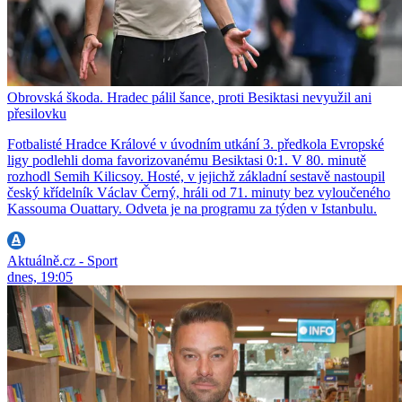
Obrovská škoda. Hradec pálil šance, proti Besiktasi nevyužil ani
přesilovku
Fotbalisté Hradce Králové v úvodním utkání 3. předkola Evropské
ligy podlehli doma favorizovanému Besiktasi 0:1. V 80. minutě
rozhodl Semih Kilicsoy. Hosté, v jejichž základní sestavě nastoupil
český křídelník Václav Černý, hráli od 71. minuty bez vyloučeného
Kassouma Ouattary. Odveta je na programu za týden v Istanbulu.
Aktuálně.cz - Sport
dnes, 19:05