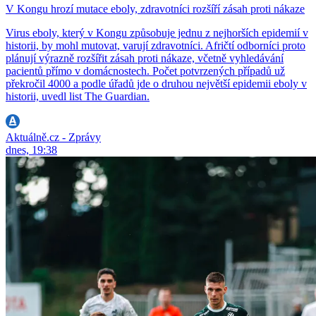
V Kongu hrozí mutace eboly, zdravotníci rozšíří zásah proti nákaze
Virus eboly, který v Kongu způsobuje jednu z nejhorších epidemií v
historii, by mohl mutovat, varují zdravotníci. Afričtí odborníci proto
plánují výrazně rozšířit zásah proti nákaze, včetně vyhledávání
pacientů přímo v domácnostech. Počet potvrzených případů už
překročil 4000 a podle úřadů jde o druhou největší epidemii eboly v
historii, uvedl list The Guardian.
Aktuálně.cz - Zprávy
dnes, 19:38