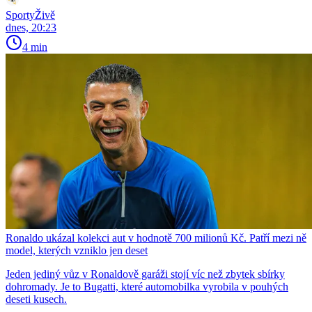
SportyŽivě
dnes, 20:23
4 min
Ronaldo ukázal kolekci aut v hodnotě 700 milionů Kč. Patří mezi ně
model, kterých vzniklo jen deset
Jeden jediný vůz v Ronaldově garáži stojí víc než zbytek sbírky
dohromady. Je to Bugatti, které automobilka vyrobila v pouhých
deseti kusech.