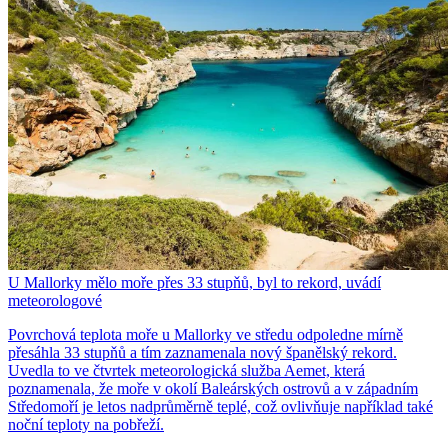
U Mallorky mělo moře přes 33 stupňů, byl to rekord, uvádí
meteorologové
Povrchová teplota moře u Mallorky ve středu odpoledne mírně
přesáhla 33 stupňů a tím zaznamenala nový španělský rekord.
Uvedla to ve čtvrtek meteorologická služba Aemet, která
poznamenala, že moře v okolí Baleárských ostrovů a v západním
Středomoří je letos nadprůměrně teplé, což ovlivňuje například také
noční teploty na pobřeží.