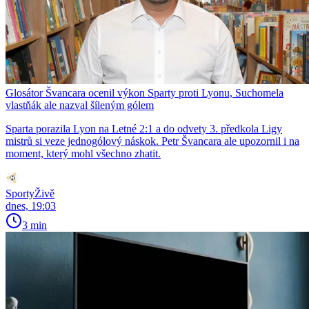
Glosátor Švancara ocenil výkon Sparty proti Lyonu, Suchomela
vlastňák ale nazval šíleným gólem
Sparta porazila Lyon na Letné 2:1 a do odvety 3. předkola Ligy
mistrů si veze jednogólový náskok. Petr Švancara ale upozornil i na
moment, který mohl všechno zhatit.
SportyŽivě
dnes, 19:03
3 min