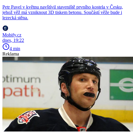
Petr Pavel v květnu navštívil staveniště prvního kostela v Česku,
jehož věž má vzniknout 3D tiskem betonu. Součástí věže bude i
lezecká stěna.
Mobify.cz
dnes, 19:22
4 min
Reklama