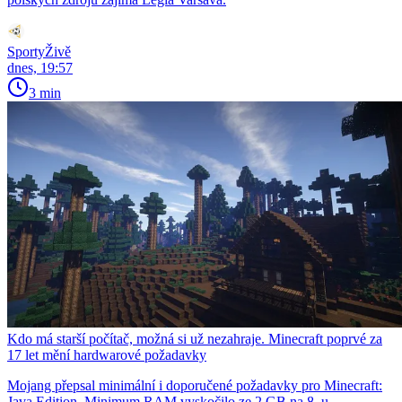
SportyŽivě
dnes, 19:57
3 min
Kdo má starší počítač, možná si už nezahraje. Minecraft poprvé za
17 let mění hardwarové požadavky
Mojang přepsal minimální i doporučené požadavky pro Minecraft:
Java Edition. Minimum RAM vyskočilo ze 2 GB na 8, u