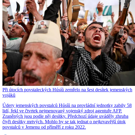
Při útocích povstaleckých Húsíů zemřelo na šest desítek jemenských
vojáků
Údery jemenských povstalců Húsíů na provládní jednotky zabily 58
lidí, řekl ve čtvrtek nejmenovaný vojenský zdroj agentuře AFP.
Zraněných jsou podle něj desítky. Předchozí údaje uváděly zhruba
čtyři desítky mrtvých. Mohlo by se tak jednat o nejkrvavější útok
povstalců v Jemenu od příměří z roku 2022.