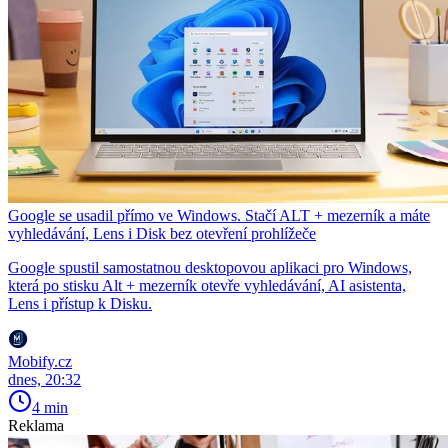
Google se usadil přímo ve Windows. Stačí ALT + mezerník a máte
vyhledávání, Lens i Disk bez otevření prohlížeče
Google spustil samostatnou desktopovou aplikaci pro Windows,
která po stisku Alt + mezerník otevře vyhledávání, AI asistenta,
Lens i přístup k Disku.
Mobify.cz
dnes, 20:32
4 min
Reklama