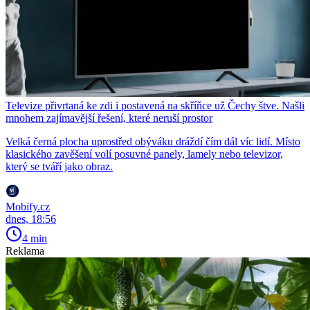
Televize přivrtaná ke zdi i postavená na skříňce už Čechy štve. Našli
mnohem zajímavější řešení, které neruší prostor
Velká černá plocha uprostřed obýváku dráždí čím dál víc lidí. Místo
klasického zavěšení volí posuvné panely, lamely nebo televizor,
který se tváří jako obraz.
Mobify.cz
dnes, 18:56
4 min
Reklama