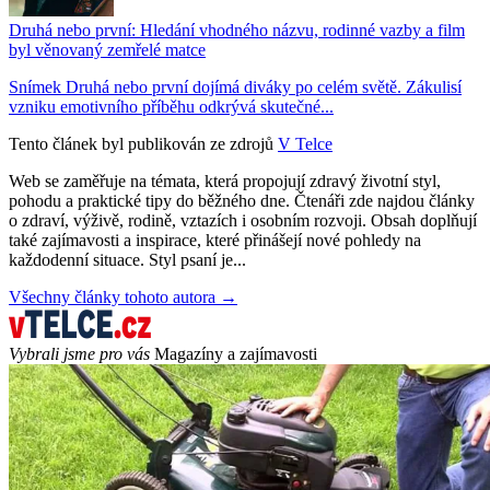
Druhá nebo první: Hledání vhodného názvu, rodinné vazby a film
byl věnovaný zemřelé matce
Snímek Druhá nebo první dojímá diváky po celém světě. Zákulisí
vzniku emotivního příběhu odkrývá skutečné...
Tento článek byl publikován ze zdrojů
V Telce
Web se zaměřuje na témata, která propojují zdravý životní styl,
pohodu a praktické tipy do běžného dne. Čtenáři zde najdou články
o zdraví, výživě, rodině, vztazích i osobním rozvoji. Obsah doplňují
také zajímavosti a inspirace, které přinášejí nové pohledy na
každodenní situace. Styl psaní je...
Všechny články tohoto autora →
Vybrali jsme pro vás
Magazíny a zajímavosti