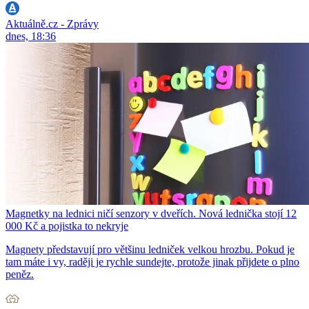
Aktuálně.cz - Zprávy
dnes, 18:36
Magnetky na lednici ničí senzory v dveřích. Nová lednička stojí 12
000 Kč a pojistka to nekryje
Magnety představují pro většinu ledniček velkou hrozbu. Pokud je
tam máte i vy, raději je rychle sundejte, protože jinak přijdete o plno
peněz.