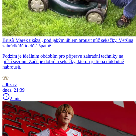
Brusíř Marek ukázal, pod jakým úhlem brousit nůž sekačky. Většina
zahrádkářů to dělá špatně
Podzim je ideálním obdobím pro přípravu zahradní techniky na
příští sezonu. Začít je dobré u sekačky, kterou je třeba důkladně
nabrousit.
adbz.cz
dnes, 21:39
2 min