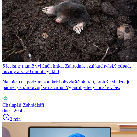
5 let jsme marně vyháněli krtka. Zahradník vzal kuchyňský odpad,
noviny a za 20 minut byl klid
Na jaře a na podzim jsou krtci obzvláště aktivní, protože si hledají
partnery a připravují se na zimu. Vypudit je tedy musíte včas.
Chalupáři-Zahrádkáři
dnes, 20:45
2 min