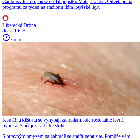
Čanturišvili a po pauze přidal pojistku Matěj Polidar. Odveta je na
programu za týden na stadionu lídra lotyšské ligy.
Liberecká Drbna
dnes, 19:35
3 min
Komáři a klíšťata se vyhýbají zahradám, kde roste tahle levná
bylinka. Stačí ji zasadit ke stolu
S otravným hmyzem na zahradě se smířit nemusíte. Pomůže vám