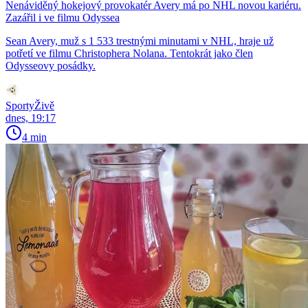
Nenáviděný hokejový provokatér Avery má po NHL novou kariéru.
Zazářil i ve filmu Odyssea
Sean Avery, muž s 1 533 trestnými minutami v NHL, hraje už
potřetí ve filmu Christophera Nolana. Tentokrát jako člen
Odysseovy posádky.
SportyŽivě
dnes, 19:17
4 min