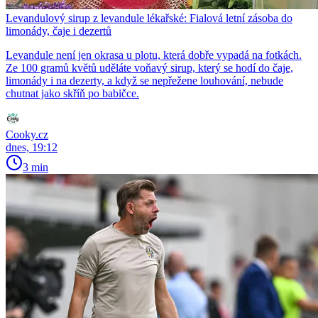
Levandulový sirup z levandule lékařské: Fialová letní zásoba do
limonády, čaje i dezertů
Levandule není jen okrasa u plotu, která dobře vypadá na fotkách.
Ze 100 gramů květů uděláte voňavý sirup, který se hodí do čaje,
limonády i na dezerty, a když se nepřežene louhování, nebude
chutnat jako skříň po babičce.
Cooky.cz
dnes, 19:12
3 min