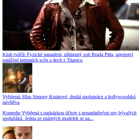
Klub rváčů: Fyzické napadení, uštípnutý zub Brada Pitta, tajemství
natáčení intimních scén a dech z Titanicu
Vybíjená: Hlas Simony Krainové, druhá spolupráce a hollywoodská
návštěva
Komedie Vybíjená s nadsázkou účtuje s nenaplněnými sny bývalých
spolužáků. Jedna ze známých modelek se na...