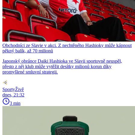
Obchodníci ze Slavie v akci. Z nechtěného Hashioky může kápnout
pěkný balík, až 70 milionů
Japonský obránce Daiki Hashioka ve Slavii sportovně neuspěl,
přesto z něj klub může vytěžit desítky milionů korun díky
promyšlené smluvní strategii.
SportyŽivě
dnes, 21:32
3 min