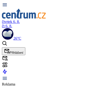
čtvrtek 6. 8.
čt 6. 8.
26°C
Přihlášení
Reklama