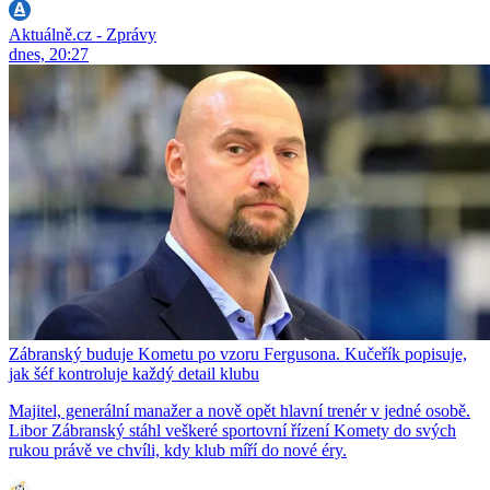
Aktuálně.cz - Zprávy
dnes, 20:27
Zábranský buduje Kometu po vzoru Fergusona. Kučeřík popisuje,
jak šéf kontroluje každý detail klubu
Majitel, generální manažer a nově opět hlavní trenér v jedné osobě.
Libor Zábranský stáhl veškeré sportovní řízení Komety do svých
rukou právě ve chvíli, kdy klub míří do nové éry.