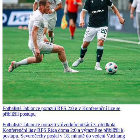
Fotbalisté Jablonce porazili RFS 2:0 a v Konferenční lize se
přiblížili postupu
Fotbalisté Jablonce porazili v úvodním utkání 3. předkola
Konferenční ligy RFS Riga doma 2:0 a výrazně se přiblížili k
postupu. Severočechy poslal v 18. minutě do vedení Vachtang