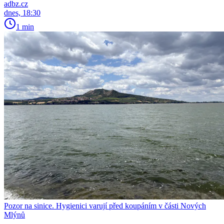
adbz.cz
dnes, 18:30
1 min
Pozor na sinice. Hygienici varují před koupáním v části Nových
Mlýnů