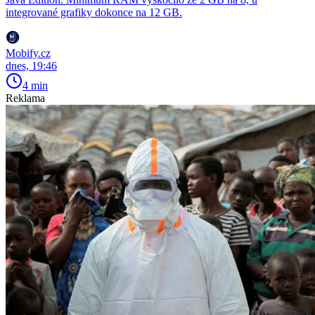
integrované grafiky dokonce na 12 GB.
Mobify.cz
dnes, 19:46
4 min
Reklama