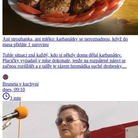
Ani strouhanka, ani mléko: karbanátky se nerozpadnou, když do
masa přidáte 1 surovinu
Tuhle situaci zná každý, kdo si někdy doma dělal karbanátky.
Placičky vypadají v míse dokonale, jenže na rozpálené pánvi se
začnou rozjíždět a z talíře je rázem hromádka suché drobenky....
Bruneta v kuchyni
dnes, 09:10
3 min