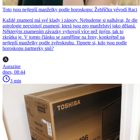
Toto jsou nejlepší manželky podle horoskopu: Žebříčku vévodí Raci
Každé znamení má své klady i zápory. Nebudeme si nalhávat, že dle
astrologie neexistují znamení, která jsou pro manželství jako dělaná.
Některým znamením závazky vyhovují více než jiným, tak to
zkrátka je. V tomto článku se zaměříme na ženy, konkrétně na
nejlepší manželky podle zvěrokruhu. Tipnete si, kdo jsou podle
horoskopu partnerky snů?
Aurazine
dnes, 08:44
3 min