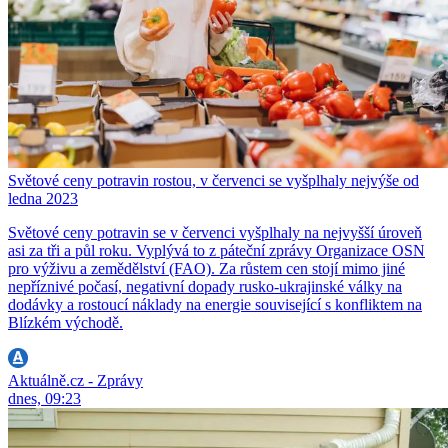
Světové ceny potravin rostou, v červenci se vyšplhaly nejvýše od
ledna 2023
Světové ceny potravin se v červenci vyšplhaly na nejvyšší úroveň
asi za tři a půl roku. Vyplývá to z páteční zprávy Organizace OSN
pro výživu a zemědělství (FAO). Za růstem cen stojí mimo jiné
nepříznivé počasí, negativní dopady rusko-ukrajinské války na
dodávky a rostoucí náklady na energie související s konfliktem na
Blízkém východě.
Aktuálně.cz - Zprávy
dnes, 09:23