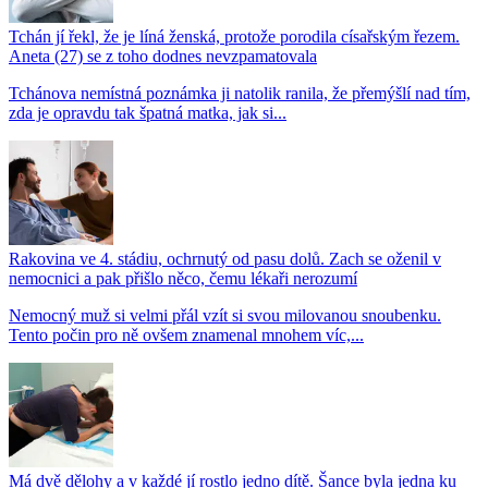
Tchán jí řekl, že je líná ženská, protože porodila císařským řezem.
Aneta (27) se z toho dodnes nevzpamatovala
Tchánova nemístná poznámka ji natolik ranila, že přemýšlí nad tím,
zda je opravdu tak špatná matka, jak si...
Rakovina ve 4. stádiu, ochrnutý od pasu dolů. Zach se oženil v
nemocnici a pak přišlo něco, čemu lékaři nerozumí
Nemocný muž si velmi přál vzít si svou milovanou snoubenku.
Tento počin pro ně ovšem znamenal mnohem víc,...
Má dvě dělohy a v každé jí rostlo jedno dítě. Šance byla jedna ku