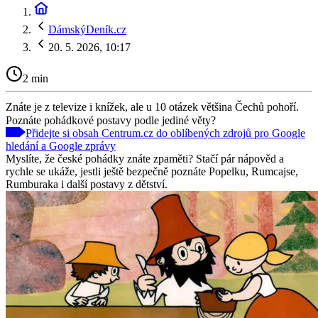
DámskýDeník.cz
20. 5. 2026, 10:17
2 min
Znáte je z televize i knížek, ale u 10 otázek většina Čechů pohoří.
Poznáte pohádkové postavy podle jediné věty?
Přidejte si obsah Centrum.cz do oblíbených zdrojů pro Google
hledání a Google zprávy
Myslíte, že české pohádky znáte zpaměti? Stačí pár nápověd a
rychle se ukáže, jestli ještě bezpečně poznáte Popelku, Rumcajse,
Rumburaka i další postavy z dětství.