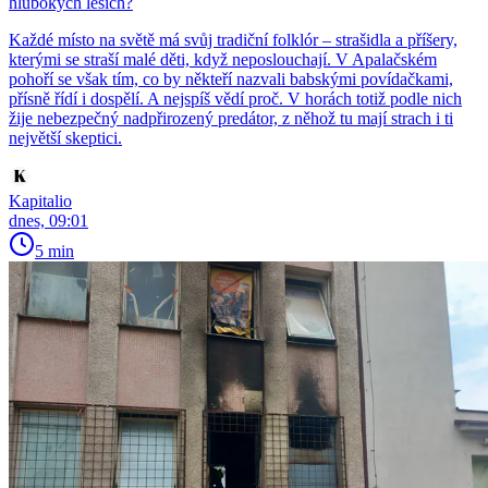
hlubokých lesích?
Každé místo na světě má svůj tradiční folklór – strašidla a příšery,
kterými se straší malé děti, když neposlouchají. V Apalačském
pohoří se však tím, co by někteří nazvali babskými povídačkami,
přísně řídí i dospělí. A nejspíš vědí proč. V horách totiž podle nich
žije nebezpečný nadpřirozený predátor, z něhož tu mají strach i ti
největší skeptici.
Kapitalio
dnes, 09:01
5 min