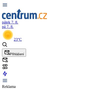
pátek 7. 8.
pá 7. 8.
23°C
Přihlášení
Reklama