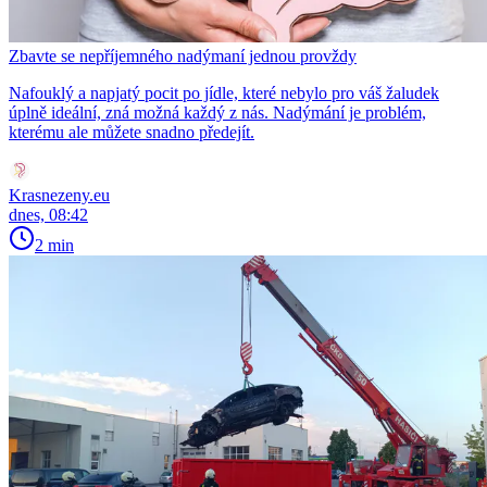
Zbavte se nepříjemného nadýmaní jednou provždy
Nafouklý a napjatý pocit po jídle, které nebylo pro váš žaludek
úplně ideální, zná možná každý z nás. Nadýmání je problém,
kterému ale můžete snadno předejít.
Krasnezeny.eu
dnes, 08:42
2 min