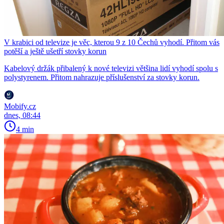
V krabici od televize je věc, kterou 9 z 10 Čechů vyhodí. Přitom vás
potěší a ještě ušetří stovky korun
Kabelový držák přibalený k nové televizi většina lidí vyhodí spolu s
polystyrenem. Přitom nahrazuje příslušenství za stovky korun.
Mobify.cz
dnes, 08:44
4 min