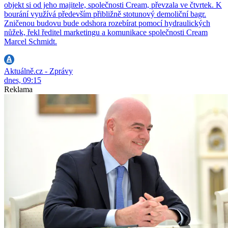
objekt si od jeho majitele, společnosti Cream, převzala ve čtvrtek. K
bourání využívá především přibližně stotunový demoliční bagr.
Zničenou budovu bude odshora rozebírat pomocí hydraulických
nůžek, řekl ředitel marketingu a komunikace společnosti Cream
Marcel Schmidt.
Aktuálně.cz - Zprávy
dnes, 09:15
Reklama