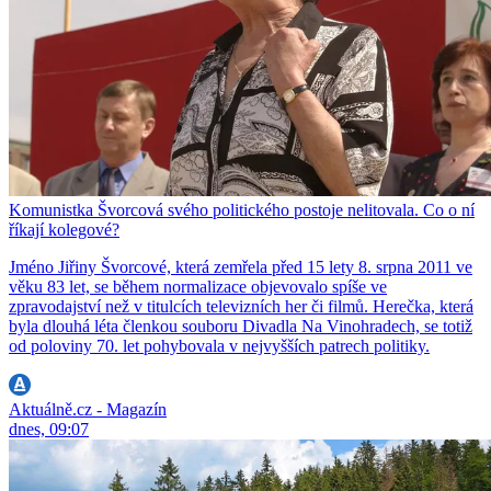
Komunistka Švorcová svého politického postoje nelitovala. Co o ní
říkají kolegové?
Jméno Jiřiny Švorcové, která zemřela před 15 lety 8. srpna 2011 ve
věku 83 let, se během normalizace objevovalo spíše ve
zpravodajství než v titulcích televizních her či filmů. Herečka, která
byla dlouhá léta členkou souboru Divadla Na Vinohradech, se totiž
od poloviny 70. let pohybovala v nejvyšších patrech politiky.
Aktuálně.cz - Magazín
dnes, 09:07