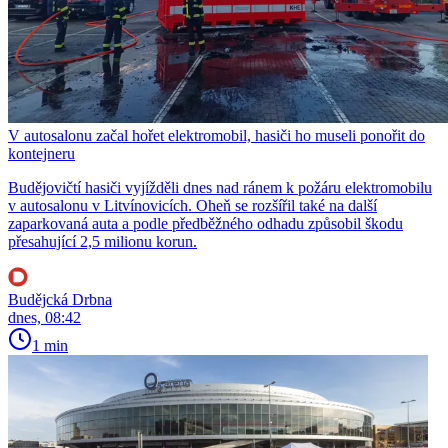
V autosalonu začal hořet elektromobil, hasiči ho museli ponořit do
kontejneru
Budějovičtí hasiči vyjížděli dnes nad ránem k požáru elektromobilu
v autosalonu v Litvínovicích. Oheň se rozšířil také na další
zaparkovaná auta a podle předběžného odhadu způsobil škodu
přesahující 2,5 milionu korun.
Budějcká Drbna
dnes, 08:42
1 min