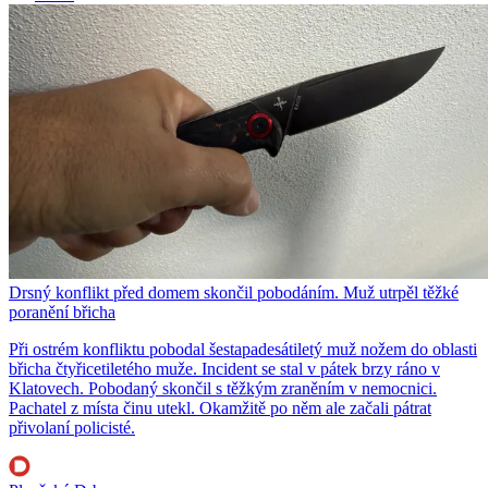
Drsný konflikt před domem skončil pobodáním. Muž utrpěl těžké
poranění břicha
Při ostrém konfliktu pobodal šestapadesátiletý muž nožem do oblasti
břicha čtyřicetiletého muže. Incident se stal v pátek brzy ráno v
Klatovech. Pobodaný skončil s těžkým zraněním v nemocnici.
Pachatel z místa činu utekl. Okamžitě po něm ale začali pátrat
přivolaní policisté.