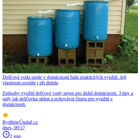
Dešťová voda najde v domácnosti řadu praktických využití. Její
vlastnosti oceníte i při úklidu
Způsoby využití dešťové vody nejen pro úklid domácnosti. 3 tipy a
rady jak dešťovku sbírat a uchovávat čistou pro využití v
domácnosti.
BydlímeÚtulně.cz
dnes, 09:17
2 min