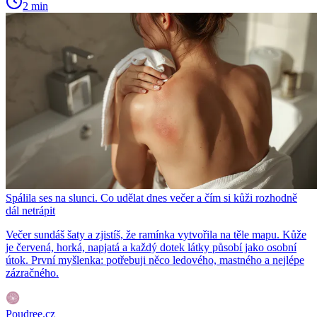
2 min
Spálila ses na slunci. Co udělat dnes večer a čím si kůži rozhodně
dál netrápit
Večer sundáš šaty a zjistíš, že ramínka vytvořila na těle mapu. Kůže
je červená, horká, napjatá a každý dotek látky působí jako osobní
útok. První myšlenka: potřebuji něco ledového, mastného a nejlépe
zázračného.
Poudree.cz