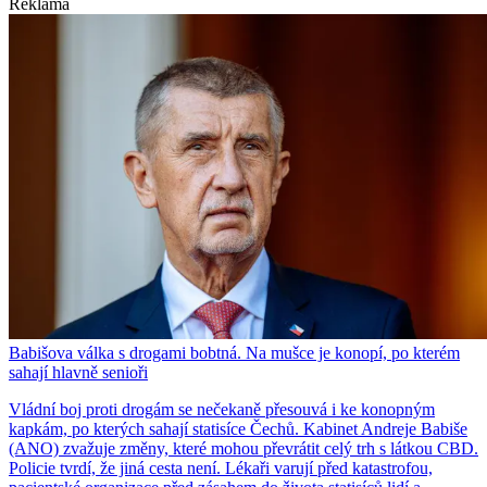
Reklama
Babišova válka s drogami bobtná. Na mušce je konopí, po kterém
sahají hlavně senioři
Vládní boj proti drogám se nečekaně přesouvá i ke konopným
kapkám, po kterých sahají statisíce Čechů. Kabinet Andreje Babiše
(ANO) zvažuje změny, které mohou převrátit celý trh s látkou CBD.
Policie tvrdí, že jiná cesta není. Lékaři varují před katastrofou,