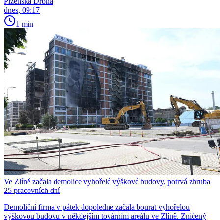
Plzeňská Drbna
dnes, 09:17
1 min
Ve Zlíně začala demolice vyhořelé výškové budovy, potrvá zhruba
25 pracovních dní
Demoliční firma v pátek dopoledne začala bourat vyhořelou
výškovou budovu v někdejším továrním areálu ve Zlíně. Zničený