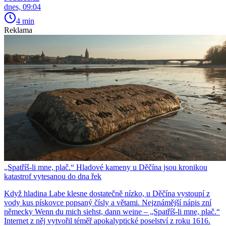
dnes, 09:04
4 min
Reklama
„Spatříš-li mne, plač.“ Hladové kameny u Děčína jsou kronikou
katastrof vytesanou do dna řek
Když hladina Labe klesne dostatečně nízko, u Děčína vystoupí z
vody kus pískovce popsaný čísly a větami. Nejznámější nápis zní
německy Wenn du mich siehst, dann weine – „Spatříš-li mne, plač.“
Internet z něj vytvořil téměř apokalyptické poselství z roku 1616.