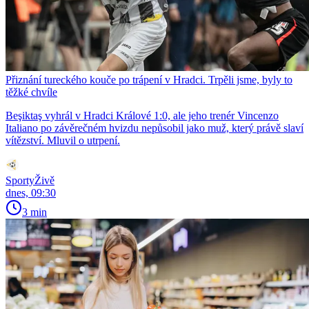
Přiznání tureckého kouče po trápení v Hradci. Trpěli jsme, byly to
těžké chvíle
Beşiktaş vyhrál v Hradci Králové 1:0, ale jeho trenér Vincenzo
Italiano po závěrečném hvizdu nepůsobil jako muž, který právě slaví
vítězství. Mluvil o utrpení.
SportyŽivě
dnes, 09:30
3 min