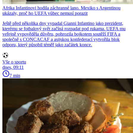
Afrika Infantinovi hodila záchranné lano. Mexiko s Argentinou
ukázaly, proč ho UEFA vůbec nemusí porazit
Ještě před několika dny vypadal Gianni Infantino jako prezident,
kterému se fotbalový svět začíná rozpadat pod rukama. UEFA mu
veřejně vypověděla důvěru, pohrozila bojkotem soutěží FIFA a
společně s CONCACAF a asijskou konfederací vytvořila blok
odporu, který působil téměř jako začátek konce.
Vše o sportu
dnes, 09:11
7 min