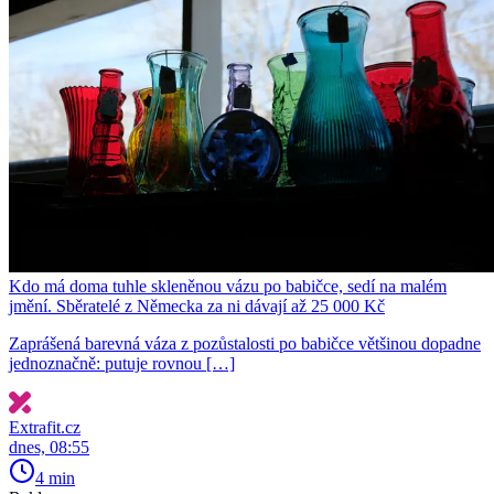
Kdo má doma tuhle skleněnou vázu po babičce, sedí na malém
jmění. Sběratelé z Německa za ni dávají až 25 000 Kč
Zaprášená barevná váza z pozůstalosti po babičce většinou dopadne
jednoznačně: putuje rovnou […]
Extrafit.cz
dnes, 08:55
4 min