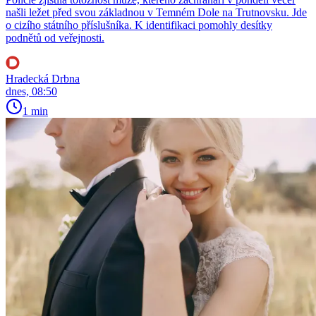
našli ležet před svou základnou v Temném Dole na Trutnovsku. Jde
o cizího státního příslušníka. K identifikaci pomohly desítky
podnětů od veřejnosti.
Hradecká Drbna
dnes, 08:50
1 min