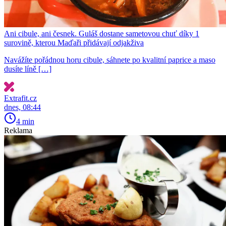
Ani cibule, ani česnek. Guláš dostane sametovou chuť díky 1
surovině, kterou Maďaři přidávají odjakživa
Navážíte pořádnou horu cibule, sáhnete po kvalitní paprice a maso
dusíte líně […]
Extrafit.cz
dnes, 08:44
4 min
Reklama