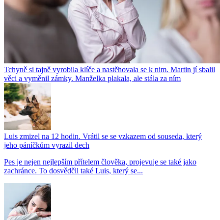
Tchyně si tajně vyrobila klíče a nastěhovala se k nim. Martin jí sbalil
věci a vyměnil zámky. Manželka plakala, ale stála za ním
Luis zmizel na 12 hodin. Vrátil se se vzkazem od souseda, který
jeho páníčkům vyrazil dech
Pes je nejen nejlepším přítelem člověka, projevuje se také jako
zachránce. To dosvědčil také Luis, který se...