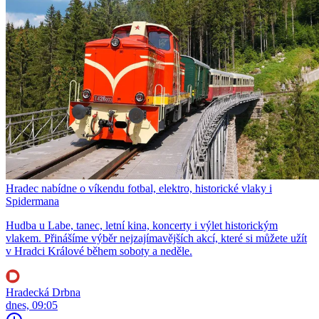
Hradec nabídne o víkendu fotbal, elektro, historické vlaky i
Spidermana
Hudba u Labe, tanec, letní kina, koncerty i výlet historickým
vlakem. Přinášíme výběr nejzajímavějších akcí, které si můžete užít
v Hradci Králové během soboty a neděle.
Hradecká Drbna
dnes, 09:05