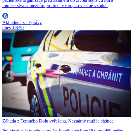
pacientské organizace před zásahem do života statisíců lidí a
ministerstva si mezitím protiřečí v tom, co vlastně vzniká.
Aktuálně.cz - Zprávy
dnes, 08:50
Záhada z Temného Dolu vyřešena. Neznámý muž je cizinec
Policie zjistila totožnost muže, kterého záchranáři v pondělí večer