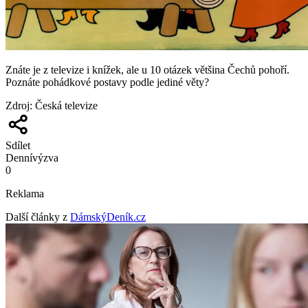
Znáte je z televize i knížek, ale u 10 otázek většina Čechů pohoří.
Poznáte pohádkové postavy podle jediné věty?
Zdroj
:
Česká televize
Sdílet
Denní
výzva
0
Reklama
Další články z
DámskýDeník.cz