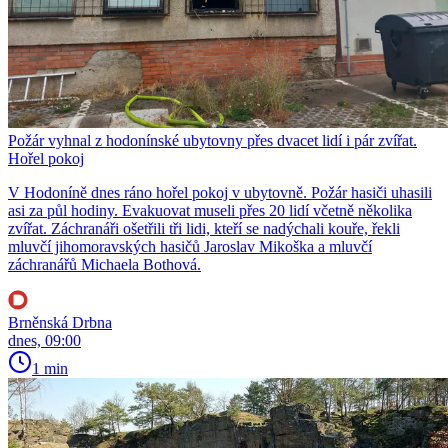
Požár vyhnal z hodonínské ubytovny přes dvacet lidí i pár zvířat.
Hořel pokoj
V Hodoníně dnes ráno hořel pokoj v ubytovně. Požár hasiči uhasili
asi za půl hodiny. Evakuovat museli přes 20 lidí včetně několika
zvířat. Záchranáři ošetřili tři lidi, kteří se nadýchali kouře, řekli
mluvčí jihomoravských hasičů Jaroslav Mikoška a mluvčí
záchranářů Michaela Bothová.
Brněnská Drbna
dnes, 09:00
1 min