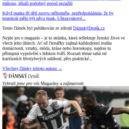
milionu, lékaři podobný porod nezažili
Když matka tří dětí znovu otěhotněla, nepředpokládala, že by
tentokrát mělo být něco jinak. Ultrazvukové...
Tento článek byl publikován ze zdrojů
DámskýDeník.cz
Nejde jen o magazín – je to stránka, která reflektuje ženský život ve
všech jeho úhlech. Ať už čtenářky zajímá každodenní realita
domácnosti, vztahy, móda, krása nebo horoskopy, najdou tu
přístupná vyprávění s lidskou tváří. Rozsah témat sahá od
kuriózních lifestylových událostí, přes praktické...
Všechny články tohoto autora →
Vybrali jsme pro vás
Magazíny a zajímavosti