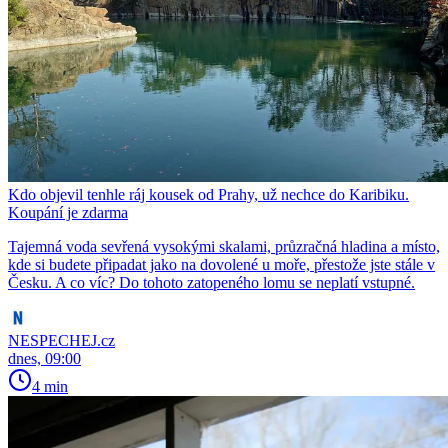
Kdo objevil tenhle ráj kousek od Prahy, už nechce do Karibiku.
Koupání je zdarma
Tajemná voda sevřená vysokými skalami, průzračná hladina a místo,
kde si budete připadat jako na dovolené u moře, přestože jste stále v
Česku. A co víc? Do tohoto zatopeného lomu se neplatí vstupné.
NESPECHEJ.cz
dnes, 09:00
4 min