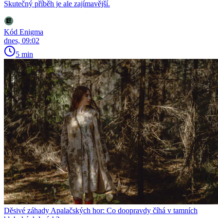
Skutečný příběh je ale zajímavější.
Kód Enigma
dnes, 09:02
5 min
Děsivé záhady Apalačských hor: Co doopravdy číhá v tamních