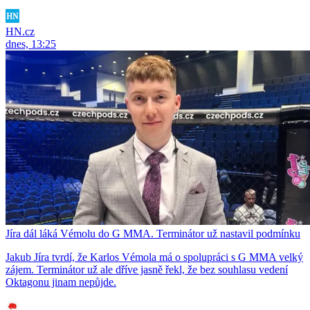
HN.cz
dnes, 13:25
Jíra dál láká Vémolu do G MMA. Terminátor už nastavil podmínku
Jakub Jíra tvrdí, že Karlos Vémola má o spolupráci s G MMA velký
zájem. Terminátor už ale dříve jasně řekl, že bez souhlasu vedení
Oktagonu jinam nepůjde.