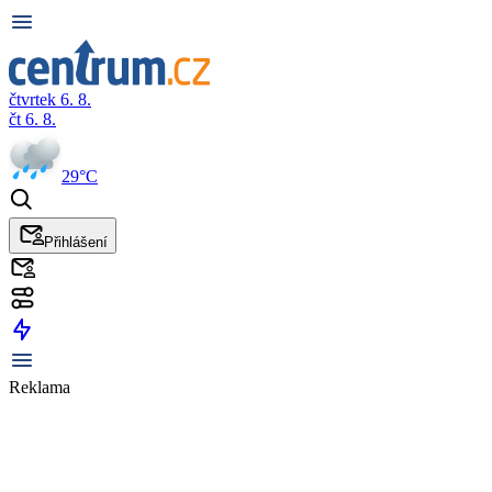
čtvrtek 6. 8.
čt 6. 8.
29°C
Přihlášení
Reklama