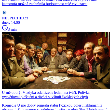
katastrofa možná zachránila budoucnost celé civilizace.
NESPECHEJ.cz
dnes, 14:00
3 min
U mě dobrý: Vladyka odcházel s ledem na tváři, Polívka
vysvětloval plešatění a diváci si všimli školáckých chyb
Komedie U mě dobrý přinesla štábu fyzickou bolest i zklamání z
obsazení. Za kamerou se odehrávaly situace plné filmařských omylů