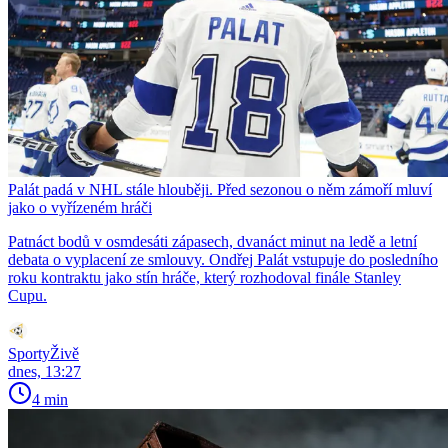
Palát padá v NHL stále hlouběji. Před sezonou o něm zámoří mluví
jako o vyřízeném hráči
Patnáct bodů v osmdesáti zápasech, dvanáct minut na ledě a letní
debata o vyplacení ze smlouvy. Ondřej Palát vstupuje do posledního
roku kontraktu jako stín hráče, který rozhodoval finále Stanley
Cupu.
SportyŽivě
dnes, 13:27
4 min