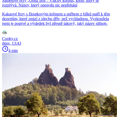
Sametové řezy „Obliž prst”: Vláčný korpus, krém, který se
rozplývá. Název, který opravdu nic nepřehání
Kakaové řezy s žloutkovým krémem a sněhem z bílků patří k těm
dezertům, které zmizí z plechu dřív, než vychladnou. Vyzkoušela
jsem je poprvé a výsledek byl přesně takový, jaký název slibuje.
Cooky.cz
dnes, 13:43
4 min