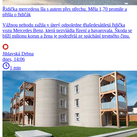
Řidička mercedesu šla s autem přes střechu. Měla 1,70 promile a
přišla o řidičák
Vážnou nehodu zažila v úterý odpoledne třiašedesátiletá řidička
vozu Mercedes Benz, která nezvládla řízení a havarovala. Škoda se
blíží milionu korun a žena je podezřelá ze spáchání trestného činu.
Jihlavská Drbna
dnes, 14:06
1 min