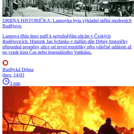
DRBNA HISTORIČKA: Lannovka byla výkladní skříní moderních
Budějovic
Lannova třída dnes patří k nejrušnějším ulicím v Českých
Budějovicích. Historik Jan Schinko v dalším díle Drbny historičky
připomíná proměny ulice od první republiky přes válečné události až
po vznik kina Čas nebo legendárního Vatikánu.
Budějcká Drbna
dnes, 14:03
3 min