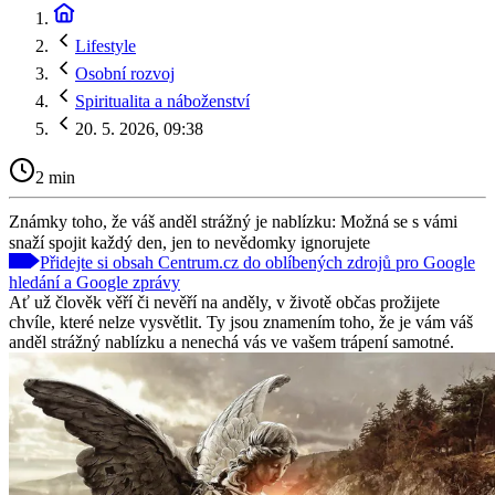
Lifestyle
Osobní rozvoj
Spiritualita a náboženství
20. 5. 2026, 09:38
2 min
Známky toho, že váš anděl strážný je nablízku: Možná se s vámi
snaží spojit každý den, jen to nevědomky ignorujete
Přidejte si obsah Centrum.cz do oblíbených zdrojů pro Google
hledání a Google zprávy
Ať už člověk věří či nevěří na anděly, v životě občas prožijete
chvíle, které nelze vysvětlit. Ty jsou znamením toho, že je vám váš
anděl strážný nablízku a nenechá vás ve vašem trápení samotné.