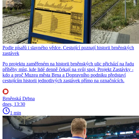
Podle písařů i slavného vědce. Cestující poznají historii brněnských
zastávek
Po projektu zaměřeném na historii brněnských ulic přichází na řadu
příběhy míst, kde lidé denně čekají na svůj spoj. Projekt Zastávky -
kdo a proč Muzea města Brna a Dopravního podniku představí
cestujícím historii jednotlivých zastávek přímo na označnících.
Brněnská Drbna
dnes, 13:30
1 min