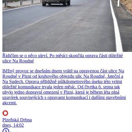
Řidičům se o něco uleví. Po měsíci skončila oprava části důležité
ulice Na Roudné
Běžný provoz se dnešním dnem vrátil na opravenou část ulice Na
Roudné v Plzni od kruhového objezdu ulic Na Roudné, Jateční a
Na Sudech. Oprava přibližně půlkilometrového úseku této velmi
důležité komunikace trvala jeden měsíc. Od čtvrtka 6. srpna tak
ubylo jedno dopravní omezení v Plzni, která je během léta plná
uzavírek souvisejících s opravami komunikací i dalšími stavebními
akcemi.
Plzeňská Drbna
dnes, 14:02