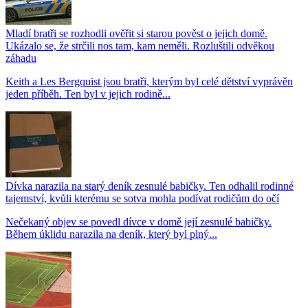
Mladí bratři se rozhodli ověřit si starou pověst o jejich domě.
Ukázalo se, že strčili nos tam, kam neměli. Rozluštili odvěkou
záhadu
Keith a Les Bergquist jsou bratři, kterým byl celé dětství vyprávěn
jeden příběh. Ten byl v jejich rodině...
Dívka narazila na starý deník zesnulé babičky. Ten odhalil rodinné
tajemství, kvůli kterému se sotva mohla podívat rodičům do očí
Nečekaný objev se povedl dívce v domě její zesnulé babičky.
Během úklidu narazila na deník, který byl plný...