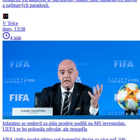
a zajímavých paradoxů.
V Telce
dnes, 13:58
4 min
Infantino se omluvil za plán prodeje podílů na MS investorům.
UEFA se ho pokusila odvolat, ale neuspěla
FIFA chtěla prodat pětinu své komerční divize za více než 100