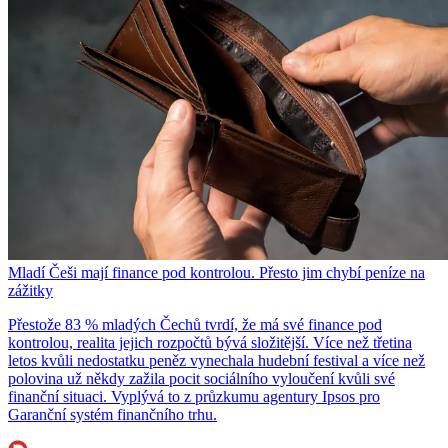
Mladí Češi mají finance pod kontrolou. Přesto jim chybí peníze na
zážitky
Přestože 83 % mladých Čechů tvrdí, že má své finance pod
kontrolou, realita jejich rozpočtů bývá složitější. Více než třetina
letos kvůli nedostatku peněz vynechala hudební festival a více než
polovina už někdy zažila pocit sociálního vyloučení kvůli své
finanční situaci. Vyplývá to z průzkumu agentury Ipsos pro
Garanční systém finančního trhu.