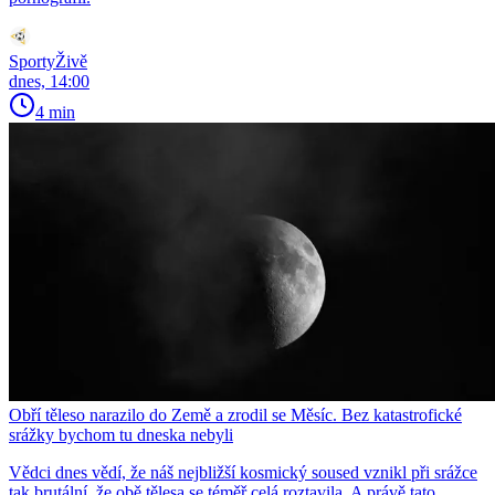
SportyŽivě
dnes, 14:00
4 min
Obří těleso narazilo do Země a zrodil se Měsíc. Bez katastrofické
srážky bychom tu dneska nebyli
Vědci dnes vědí, že náš nejbližší kosmický soused vznikl při srážce
tak brutální, že obě tělesa se téměř celá roztavila. A právě tato