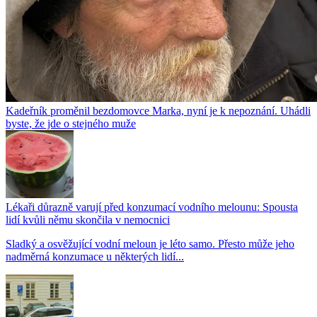
Kadeřník proměnil bezdomovce Marka, nyní je k nepoznání. Uhádli
byste, že jde o stejného muže
Lékaři důrazně varují před konzumací vodního melounu: Spousta
lidí kvůli němu skončila v nemocnici
Sladký a osvěžující vodní meloun je léto samo. Přesto může jeho
nadměrná konzumace u některých lidí...