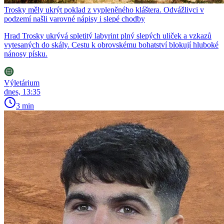
Trosky měly ukrýt poklad z vypleněného kláštera. Odvážlivci v
podzemí našli varovné nápisy i slepé chodby
Hrad Trosky ukrývá spletitý labyrint plný slepých uliček a vzkazů
vytesaných do skály. Cestu k obrovskému bohatství blokují hluboké
nánosy písku.
Výletárium
dnes, 13:35
3 min