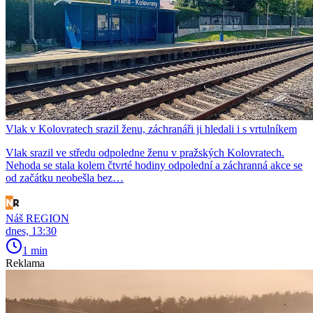
Vlak v Kolovratech srazil ženu, záchranáři ji hledali i s vrtulníkem
Vlak srazil ve středu odpoledne ženu v pražských Kolovratech.
Nehoda se stala kolem čtvrté hodiny odpolední a záchranná akce se
od začátku neobešla bez…
Náš REGION
dnes, 13:30
1 min
Reklama