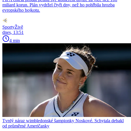
miliard korun. Plán vydržel čtyři dny, než ho pohřbila hrozba
evropského bojkotu.
SportyŽivě
dnes, 13:51
4 min
Tvrdý náraz wimbledonské šampionky Noskové. Schytala debakl
od průměrné Američanky