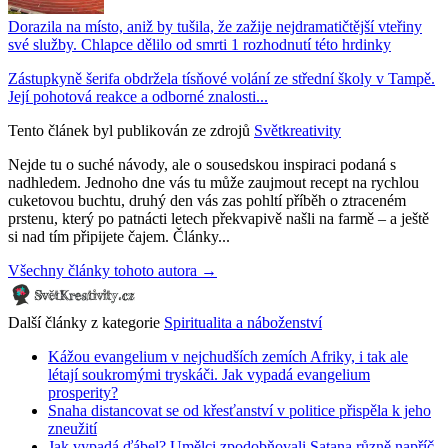
Dorazila na místo, aniž by tušila, že zažije nejdramatičtější vteřiny
své služby. Chlapce dělilo od smrti 1 rozhodnutí této hrdinky
Zástupkyně šerifa obdržela tísňové volání ze střední školy v Tampě.
Její pohotová reakce a odborné znalosti...
Tento článek byl publikován ze zdrojů
Světkreativity
Nejde tu o suché návody, ale o sousedskou inspiraci podaná s
nadhledem. Jednoho dne vás tu může zaujmout recept na rychlou
cuketovou buchtu, druhý den vás zas pohltí příběh o ztraceném
prstenu, který po patnácti letech překvapivě našli na farmě – a ještě
si nad tím připijete čajem. Články...
Všechny články tohoto autora →
Další články z kategorie
Spiritualita a náboženství
Kážou evangelium v nejchudších zemích Afriky, i tak ale
létají soukromými tryskáči. Jak vypadá evangelium
prosperity?
Snaha distancovat se od křesťanství v politice přispěla k jeho
zneužití
Jak vypadá ďábel? Umělci zpodobňovali Satana různě napříč