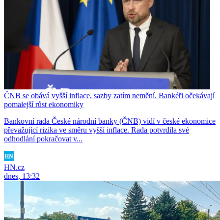
ČNB se obává vyšší inflace, sazby zatím nemění. Bankéři očekávají
pomalejší růst ekonomiky
Bankovní rada České národní banky (ČNB) vidí v české ekonomice
převažující rizika ve směru vyšší inflace. Rada potvrdila své
odhodlání pokračovat v...
HN.cz
dnes, 13:32