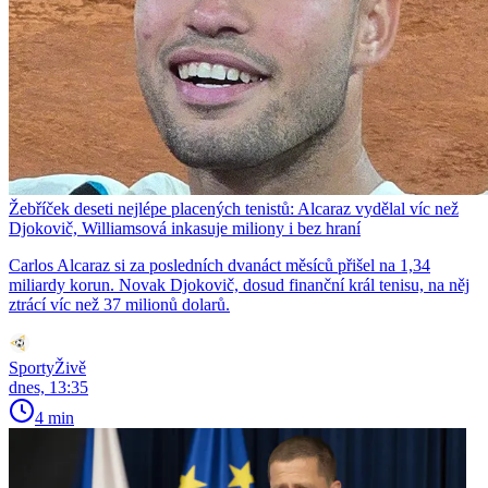
Žebříček deseti nejlépe placených tenistů: Alcaraz vydělal víc než
Djokovič, Williamsová inkasuje miliony i bez hraní
Carlos Alcaraz si za posledních dvanáct měsíců přišel na 1,34
miliardy korun. Novak Djokovič, dosud finanční král tenisu, na něj
ztrácí víc než 37 milionů dolarů.
SportyŽivě
dnes, 13:35
4 min