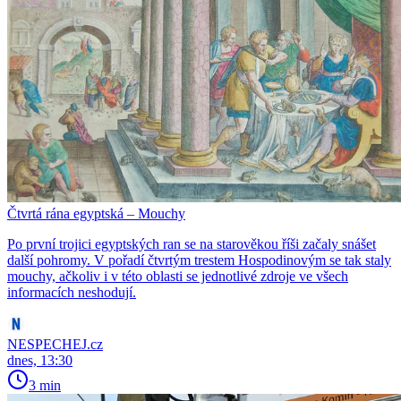
Čtvrtá rána egyptská – Mouchy
Po první trojici egyptských ran se na starověkou říši začaly snášet
další pohromy. V pořadí čtvrtým trestem Hospodinovým se tak staly
mouchy, ačkoliv i v této oblasti se jednotlivé zdroje ve všech
informacích neshodují.
NESPECHEJ.cz
dnes, 13:30
3 min