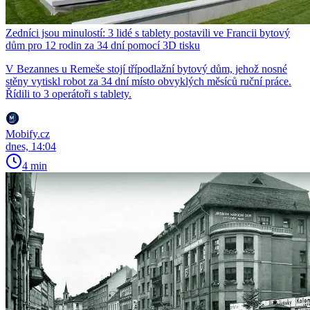
Zedníci jsou minulostí: 3 lidé s tablety postavili ve Francii bytový
dům pro 12 rodin za 34 dní pomocí 3D tisku
V Bezannes u Remeše stojí třípodlažní bytový dům, jehož nosné
stěny vytiskl robot za 34 dní místo obvyklých měsíců ruční práce.
Řídili to 3 operátoři s tablety.
Mobify.cz
dnes, 14:04
4 min