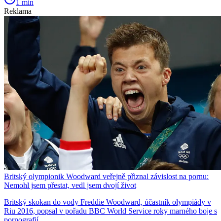
1 min
Reklama
Britský olympionik Woodward veřejně přiznal závislost na pornu:
Nemohl jsem přestat, vedl jsem dvojí život
Britský skokan do vody Freddie Woodward, účastník olympiády v
Riu 2016, popsal v pořadu BBC World Service roky marného boje s
pornografií.