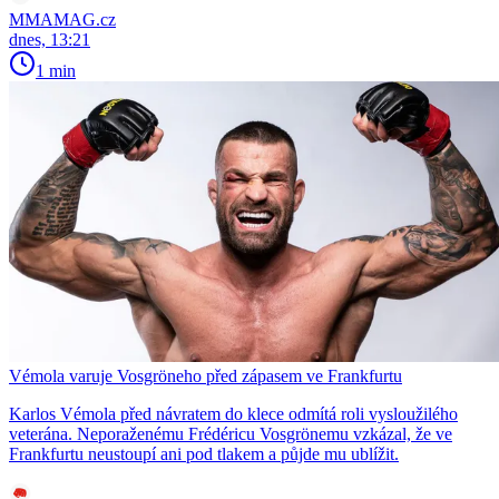
MMAMAG.cz
dnes, 13:21
1 min
Vémola varuje Vosgröneho před zápasem ve Frankfurtu
Karlos Vémola před návratem do klece odmítá roli vysloužilého
veterána. Neporaženému Frédéricu Vosgrönemu vzkázal, že ve
Frankfurtu neustoupí ani pod tlakem a půjde mu ublížit.