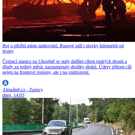
Boj o přežití místo tankování. Rusové pálí i stovky kilometrů od
fronty
Čerpací stanice na Ukrajině se staly dalším cílem ruských dronů a
úřady za jediný měsíc zaznamenaly desítky útoků. Údery přitom cílí
nejen na frontové regiony, ale i na vnitrozemí.
Aktuálně.cz - Zprávy
dnes, 14:03