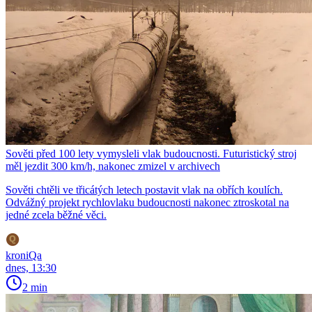
Sověti před 100 lety vymysleli vlak budoucnosti. Futuristický stroj
měl jezdit 300 km/h, nakonec zmizel v archivech
Sověti chtěli ve třicátých letech postavit vlak na obřích koulích.
Odvážný projekt rychlovlaku budoucnosti nakonec ztroskotal na
jedné zcela běžné věci.
kroniQa
dnes, 13:30
2 min