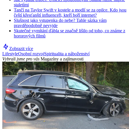
staletími
Tančí na Taylor Swift v kostele a modlí se za opilce. Kdo jsou
čeští křesťanští influenceři, kteří boří internet?
Slušnost jako vstupenka do nebe? Tahle sázka vám
pravděpodobně nevyjde
Skutečné vymítání ďábla se značně lišilo od toho, co známe z
hororových filmů
Zobrazit více
Lifestyle
Osobní rozvoj
Spiritualita a náboženství
Vybrali jsme pro vás
Magazíny a zajímavosti