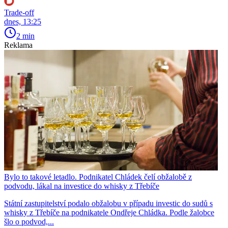
Trade-off
dnes, 13:25
2 min
Reklama
Bylo to takové letadlo. Podnikatel Chládek čelí obžalobě z
podvodu, lákal na investice do whisky z Třebíče
Státní zastupitelství podalo obžalobu v případu investic do sudů s
whisky z Třebíče na podnikatele Ondřeje Chládka. Podle žalobce
šlo o podvod,...