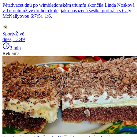
Pětadvacet dnů po wimbledonském triumfu skončila Linda Nosková
v Torontu už ve druhém kole, jako nasazená šestka prohrála s Caty
McNallyovou 6:7(5), 1:6.
SportyŽivě
dnes, 13:49
3 min
Reklama