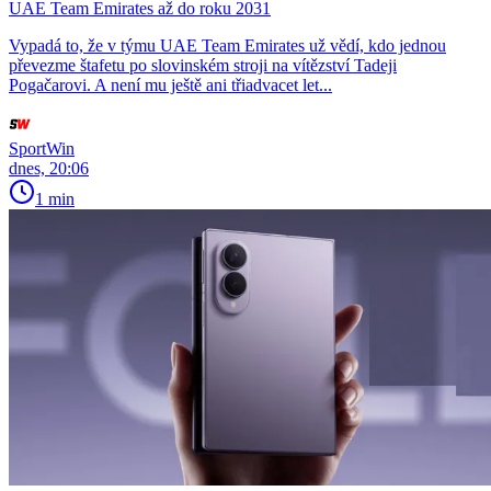
UAE Team Emirates až do roku 2031
Vypadá to, že v týmu UAE Team Emirates už vědí, kdo jednou
převezme štafetu po slovinském stroji na vítězství Tadeji
Pogačarovi. A není mu ještě ani třiadvacet let...
SportWin
dnes, 20:06
1 min