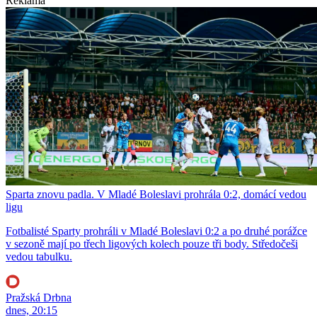
Reklama
Sparta znovu padla. V Mladé Boleslavi prohrála 0:2, domácí vedou
ligu
Fotbalisté Sparty prohráli v Mladé Boleslavi 0:2 a po druhé porážce
v sezoně mají po třech ligových kolech pouze tři body. Středočeši
vedou tabulku.
Pražská Drbna
dnes, 20:15