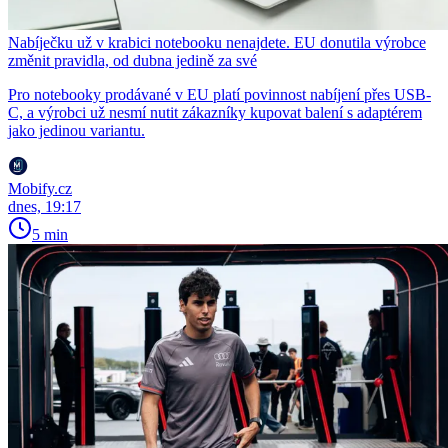
Nabíječku už v krabici notebooku nenajdete. EU donutila výrobce
změnit pravidla, od dubna jedině za své
Pro notebooky prodávané v EU platí povinnost nabíjení přes USB-
C, a výrobci už nesmí nutit zákazníky kupovat balení s adaptérem
jako jedinou variantu.
Mobify.cz
dnes, 19:17
5 min