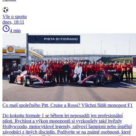
Vše o sportu
dnes, 18:11
4 min
Co mají společného Pitt, Cruise a Rossi? Všichni řídili monopost F1
Do kokpitu formule 1 se během let neposadili jen profesionální
piloti. Rychlost a výkon monopostů si vyzkoušely také hvězdy
Hollywoodu, motocyklové legendy, rallyoví šampioni nebo úspěšní
závodníci z jiných disciplín. Podívejte se na známé osobnosti, které