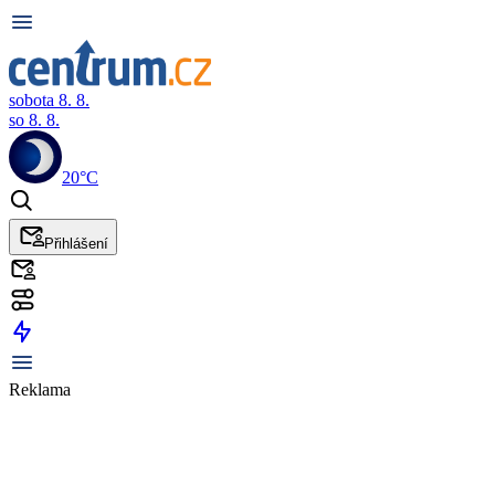
sobota 8. 8.
so 8. 8.
20°C
Přihlášení
Reklama