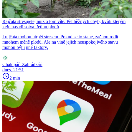
Rajčata stresujete, aniž o tom víte. Pět běžných chyb, kvůli kterým
keře nasadí sotva třetinu plodů
I rajčata mohou utrpět stresem. Pokud se to stane, začnou rodit
mnohem méně plodů. Ale na vině jejich neuspokojivého stavu
mohou být i jiné faktory.
Chalupáři-Zahrádkáři
dnes, 21:51
2 min