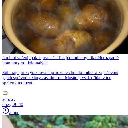
5 minut vaření, pak teprve sůl. Tak jednoduchý trik dělí rozpadlé
brambory od dokonalých
Sůl hraje při zvýrazňování přirozené chuti brambor a zajišťování
jejich správné textury zásadní roli. Musíte ji však přidat v ten
správný moment.
adbz.cz
dnes, 20:40
2 min