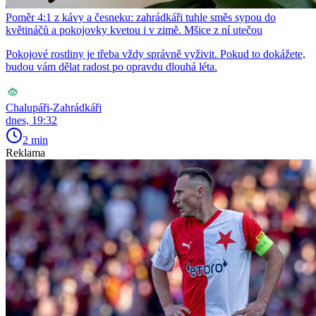
Poměr 4:1 z kávy a česneku: zahrádkáři tuhle směs sypou do
květináčů a pokojovky kvetou i v zimě. Mšice z ní utečou
Pokojové rostliny je třeba vždy správně vyživit. Pokud to dokážete,
budou vám dělat radost po opravdu dlouhá léta.
Chalupáři-Zahrádkáři
dnes, 19:32
2 min
Reklama