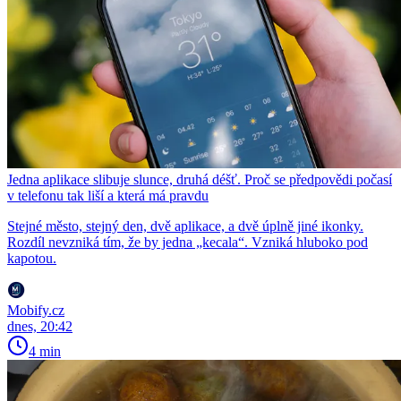
Jedna aplikace slibuje slunce, druhá déšť. Proč se předpovědi počasí
v telefonu tak liší a která má pravdu
Stejné město, stejný den, dvě aplikace, a dvě úplně jiné ikonky.
Rozdíl nevzniká tím, že by jedna „kecala“. Vzniká hluboko pod
kapotou.
Mobify.cz
dnes, 20:42
4 min