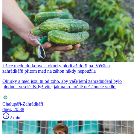
Lžíce medu do konve a okurky plodí až do října. Většina
zahrádkářů přitom med na záhon nikdy nepoužila
Okurky a med jsou tu od toho, aby vaše letní zahradničení bylo
plodné i veselé. Když víte, jak na to, určitě nešlápnete vedle.
Chalupáři-Zahrádkáři
dnes, 20:38
2 min