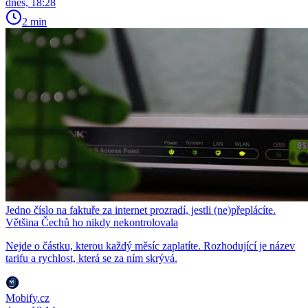
dnes, 18:28
2 min
Jedno číslo na faktuře za internet prozradí, jestli (ne)přeplácíte.
Většina Čechů ho nikdy nekontrolovala
Nejde o částku, kterou každý měsíc zaplatíte. Rozhodující je název
tarifu a rychlost, která se za ním skrývá.
Mobify.cz