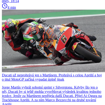
dnes, 18:14
4 min
Ducati už neprohrává jen s Martínem. Prohrává s celou Aprilií a boj
o titul MotoGP začíná vypadat úplně jinak
Jorge Martín vyhrál sobotní sprint v Silverstonu. Kdyby šlo jen o
něj, Ducati by si ještě mohla vysvětlovat výsledek kvalitou jednoho
jezdce. Jenže za Martínem nepřijela další Ducati. Přijel Ai Ogura na
Trackhouse Aprilii. A za ním Marco Bezzecchi na druhé tovární
Aprilii.