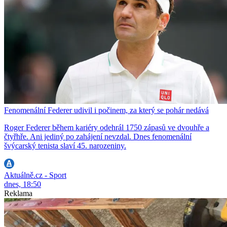
Fenomenální Federer udivil i počinem, za který se pohár nedává
Roger Federer během kariéry odehrál 1750 zápasů ve dvouhře a
čtyřhře. Ani jediný po zahájení nevzdal. Dnes fenomenální
švýcarský tenista slaví 45. narozeniny.
Aktuálně.cz - Sport
dnes, 18:50
Reklama