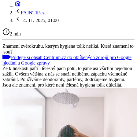
FAJNTIP.cz
14. 11. 2025, 01:00
2 min
Znamení zvěrokruhu, kterým hygiena tolik neříká. Která znamení to
jsou?
Přidejte si obsah Centrum.cz do oblíbených zdrojů pro Google
hledání a Google zprávy
Že k lidskosti patří i tělesný pach potu, to jsme asi všichni nejednou
zažili. Ovšem většina z nás se snaží nelibému zápachu všemožně
zabránit. Používáme deodoranty, parfémy, dodržujeme hygienu.
Jsou ale znamení, pro které není tělesná hygiena tolik důležitá.