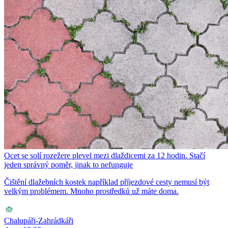
Ocet se solí rozežere plevel mezi dlaždicemi za 12 hodin. Stačí
jeden správný poměr, jinak to nefunguje
Čištění dlažebních kostek například příjezdové cesty nemusí být
velkým problémem. Mnoho prostředků už máte doma.
Chalupáři-Zahrádkáři