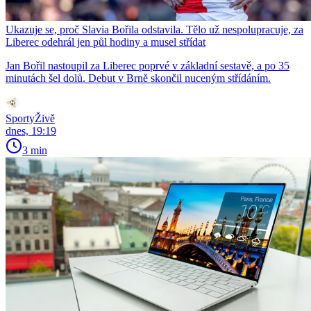
Ukazuje se, proč Slavia Bořila odstavila. Tělo už nespolupracuje, za
Liberec odehrál jen půl hodiny a musel střídat
Jan Bořil nastoupil za Liberec poprvé v základní sestavě, a po 35
minutách šel dolů. Debut v Brně skončil nuceným střídáním.
SportyŽivě
dnes, 19:19
3 min