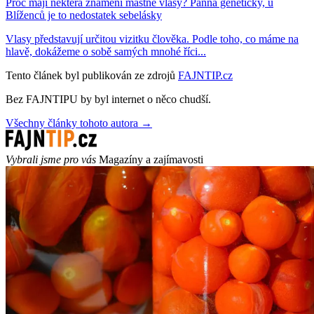
Proč mají některá znamení mastné vlasy? Panna geneticky, u
Blíženců je to nedostatek sebelásky
Vlasy představují určitou vizitku člověka. Podle toho, co máme na
hlavě, dokážeme o sobě samých mnohé říci...
Tento článek byl publikován ze zdrojů
FAJNTIP.cz
Bez FAJNTIPU by byl internet o něco chudší.
Všechny články tohoto autora →
Vybrali jsme pro vás
Magazíny a zajímavosti