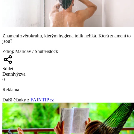
Znamení zvěrokruhu, kterým hygiena tolik neříká. Která znamení to
jsou?
Zdroj
:
Maridav / Shutterstock
Sdílet
Denní
výzva
0
Reklama
Další články z
FAJNTIP.cz