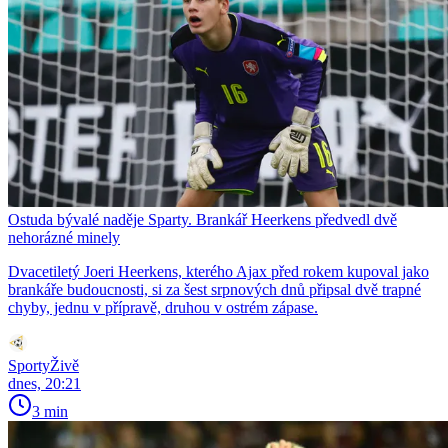
Ostuda bývalé naděje Sparty. Brankář Heerkens předvedl dvě
nehorázné minely
Dvacetiletý Joeri Heerkens, kterého Ajax před rokem kupoval jako
brankáře budoucnosti, si za šest srpnových dnů připsal dvě trapné
chyby, jednu v přípravě, druhou v ostrém zápase.
SportyŽivě
dnes, 20:21
3 min