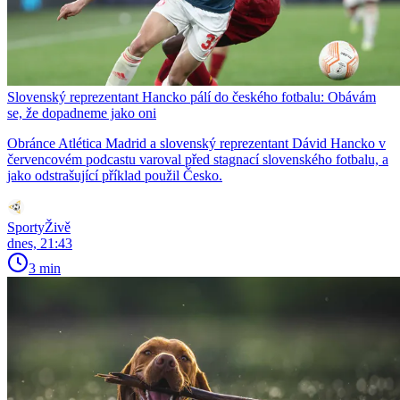
Slovenský reprezentant Hancko pálí do českého fotbalu: Obávám
se, že dopadneme jako oni
Obránce Atlética Madrid a slovenský reprezentant Dávid Hancko v
červencovém podcastu varoval před stagnací slovenského fotbalu, a
jako odstrašující příklad použil Česko.
SportyŽivě
dnes, 21:43
3 min