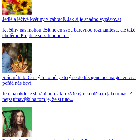
Jedlé a léčivé květiny v zahradě. Jak si je snadno vypěstovat
Květiny nás mohou těšit nejen svou barevnou rozmanitostí, ale také
chutěmi. Projděte se zahradou a...
Sbírání hub: Český fenomén, který se dědí z generace na generaci a
pořád nás baví
Jen málokde je sbírání hub tak rozšířeným koníčkem jako u nás. A
nejzajímavější na tom je, že si tuto...