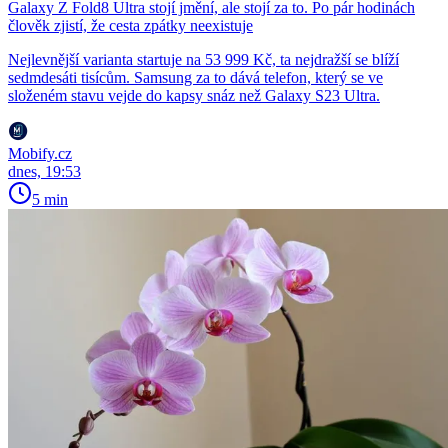
Galaxy Z Fold8 Ultra stojí jmění, ale stojí za to. Po pár hodinách
člověk zjistí, že cesta zpátky neexistuje
Nejlevnější varianta startuje na 53 999 Kč, ta nejdražší se blíží
sedmdesáti tisícům. Samsung za to dává telefon, který se ve
složeném stavu vejde do kapsy snáz než Galaxy S23 Ultra.
Mobify.cz
dnes, 19:53
5 min