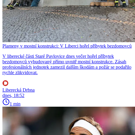
Plameny v mostní konstrukci: V Liberci hořel příbytek bezdomovců
V liberecké části Staré Pavlovice dnes večer hořel příbytek
bezdomovců vybudovaný přímo uvnitř mostní konstrukce. Zásah
profesionálních jednotek zamezil dalším škodám a požár se podařilo
rychle zlikvidovat.
Liberecká Drbna
dnes, 18:52
1 min