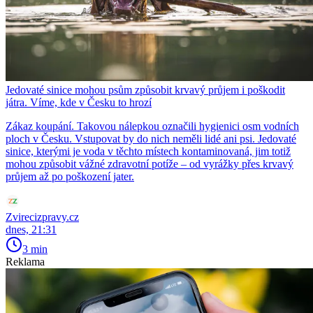
Jedovaté sinice mohou psům způsobit krvavý průjem i poškodit
játra. Víme, kde v Česku to hrozí
Zákaz koupání. Takovou nálepkou označili hygienici osm vodních
ploch v Česku. Vstupovat by do nich neměli lidé ani psi. Jedovaté
sinice, kterými je voda v těchto místech kontaminovaná, jim totiž
mohou způsobit vážné zdravotní potíže – od vyrážky přes krvavý
průjem až po poškození jater.
Zvirecizpravy.cz
dnes, 21:31
3 min
Reklama