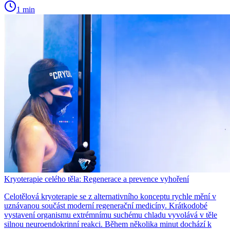
1 min
Kryoterapie celého těla: Regenerace a prevence vyhoření
Celotělová kryoterapie se z alternativního konceptu rychle mění v
uznávanou součást moderní regenerační medicíny. Krátkodobé
vystavení organismu extrémnímu suchému chladu vyvolává v těle
silnou neuroendokrinní reakci. Během několika minut dochází k