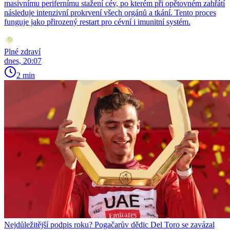
masivnímu perifernímu stažení cév, po kterém při opětovném zahřátí
následuje intenzivní prokrvení všech orgánů a tkání. Tento proces
funguje jako přirozený restart pro cévní i imunitní systém.
Plné zdraví
dnes, 20:07
2 min
Nejdůležitější podpis roku? Pogačarův dědic Del Toro se zavázal