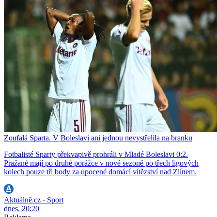
Zoufalá Sparta. V Boleslavi ani jednou nevystřelila na branku
Fotbalisté Sparty překvapivě prohráli v Mladé Boleslavi 0:2.
Pražané mají po druhé porážce v nové sezoně po třech ligových
kolech pouze tři body za upocené domácí vítězství nad Zlínem.
Aktuálně.cz - Sport
dnes, 20:20