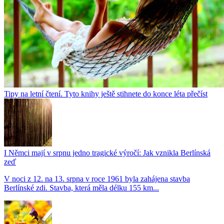
Tipy na letní čtení. Tyto knihy ještě stihnete do konce léta přečíst
I Němci mají v srpnu jedno tragické výročí: Jak vznikla Berlínská
zeď
V noci z 12. na 13. srpna v roce 1961 byla zahájena stavba
Berlínské zdi. Stavba, která měla délku 155 km...