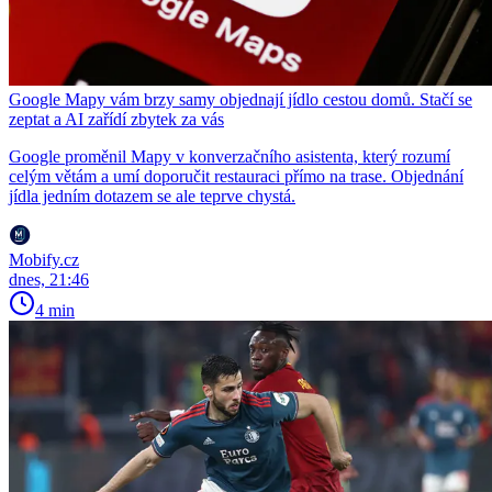
Google Mapy vám brzy samy objednají jídlo cestou domů. Stačí se
zeptat a AI zařídí zbytek za vás
Google proměnil Mapy v konverzačního asistenta, který rozumí
celým větám a umí doporučit restauraci přímo na trase. Objednání
jídla jedním dotazem se ale teprve chystá.
Mobify.cz
dnes, 21:46
4 min