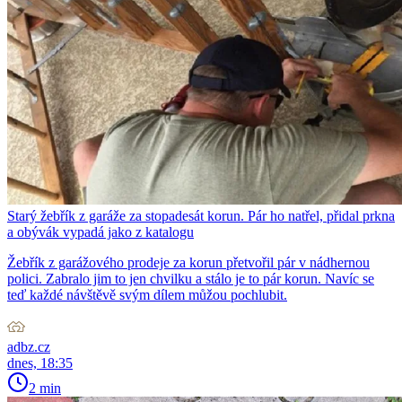
Starý žebřík z garáže za stopadesát korun. Pár ho natřel, přidal prkna
a obývák vypadá jako z katalogu
Žebřík z garážového prodeje za korun přetvořil pár v nádhernou
polici. Zabralo jim to jen chvilku a stálo je to pár korun. Navíc se
teď každé návštěvě svým dílem můžou pochlubit.
adbz.cz
dnes, 18:35
2 min