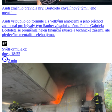
Audi změnilo pravidla hry. Bortoleto chválí nový tým i jeho
mentalitu
Audi vstoupilo do formule 1 s velkými ambicemi a jeho příchod
znamenal pro bývalý tým Sauber zásadní změnu. Podle Gabriela
Bortoleta se proměnila nejen finanční situace a technické zázemí, ale
především mentalita celého týmu.
SvětFormule.cz
dnes, 18:55
2 min