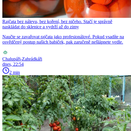
Rajčata bez nálevu, bez koření, bez ničeho. Stačí je správně
naskládat do sklenice a vydrží až do zimy
Naučte se zavařovat rajčata jako profesionálové. Pokud vsadíte na
osvědčený postup našich babiček, pak zaručeně nešlápnete vedle.
Chalupáři-Zahrádkáři
dnes, 22:54
2 min