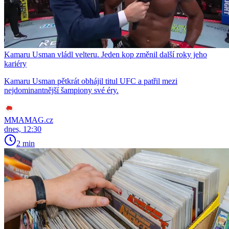
Kamaru Usman vládl velteru. Jeden kop změnil další roky jeho
kariéry
Kamaru Usman pětkrát obhájil titul UFC a patřil mezi
nejdominantnější šampiony své éry.
MMAMAG.cz
dnes, 12:30
2 min