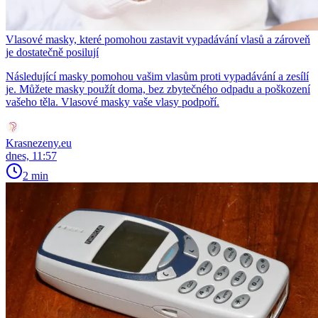
Vlasové masky, které pomohou zastavit vypadávání vlasů a zároveň
je dostatečně posilují
Následující masky pomohou vašim vlasům proti vypadávání a zesílí
je. Můžete masky použít doma, bez zbytečného odpadu a poškození
vašeho těla. Vlasové masky vaše vlasy podpoří.
Krasnezeny.eu
dnes, 11:57
2 min