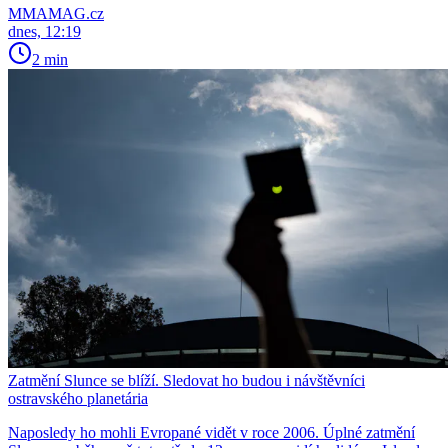
MMAMAG.cz
dnes, 12:19
2 min
Zatmění Slunce se blíží. Sledovat ho budou i návštěvníci
ostravského planetária
Naposledy ho mohli Evropané vidět v roce 2006. Úplné zatmění