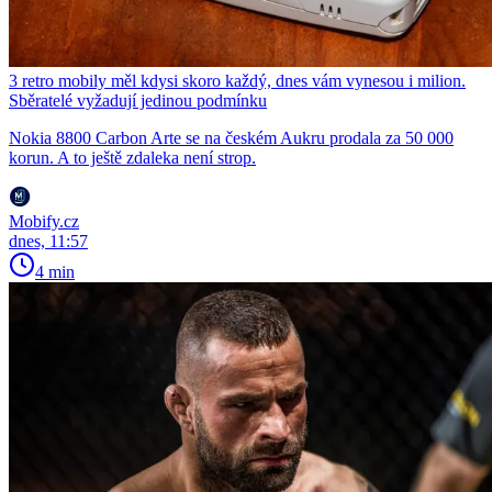
3 retro mobily měl kdysi skoro každý, dnes vám vynesou i milion.
Sběratelé vyžadují jedinou podmínku
Nokia 8800 Carbon Arte se na českém Aukru prodala za 50 000
korun. A to ještě zdaleka není strop.
Mobify.cz
dnes, 11:57
4 min