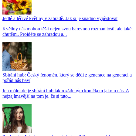
Jedlé a léčivé květiny v zahradě. Jak si je snadno vypěstovat
Květiny nás mohou těšit nejen svou barevnou rozmanitostí, ale také
chutěmi. Projděte se zahradou a...
Sbírání hub: Český fenomén, který se dědí z generace na generaci a
pořád nás baví
Jen málokde je sbírání hub tak rozšířeným koníčkem jako u nás. A
nejzajímavější na tom je, že si tuto...