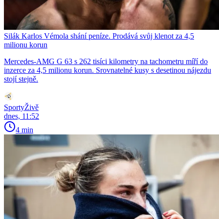
Silák Karlos Vémola shání peníze. Prodává svůj klenot za 4,5
milionu korun
Mercedes-AMG G 63 s 262 tisíci kilometry na tachometru míří do
inzerce za 4,5 milionu korun. Srovnatelné kusy s desetinou nájezdu
stojí stejně.
SportyŽivě
dnes, 11:52
4 min