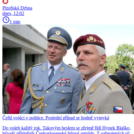
Plzeňská Drbna
dnes, 12:02
1 min
Čeští vojáci v politice. Poslední případ se hodně vymyká
Do voleb každý rok. Takovým heslem se zřejmě řídí Hynek Blaško,
bývalý příslušník Československé lidové armády. Z ozbrojených sil