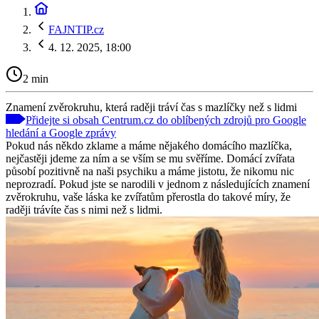
FAJNTIP.cz
4. 12. 2025, 18:00
2 min
Znamení zvěrokruhu, která raději tráví čas s mazlíčky než s lidmi
Přidejte si obsah Centrum.cz do oblíbených zdrojů pro Google
hledání a Google zprávy
Pokud nás někdo zklame a máme nějakého domácího mazlíčka,
nejčastěji jdeme za ním a se vším se mu svěříme. Domácí zvířata
působí pozitivně na naši psychiku a máme jistotu, že nikomu nic
neprozradí. Pokud jste se narodili v jednom z následujících znamení
zvěrokruhu, vaše láska ke zvířatům přerostla do takové míry, že
raději trávíte čas s nimi než s lidmi.