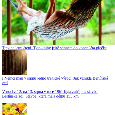
Tipy na letní čtení. Tyto knihy ještě stihnete do konce léta přečíst
I Němci mají v srpnu jedno tragické výročí: Jak vznikla Berlínská
zeď
V noci z 12. na 13. srpna v roce 1961 byla zahájena stavba
Berlínské zdi. Stavba, která měla délku 155 km...