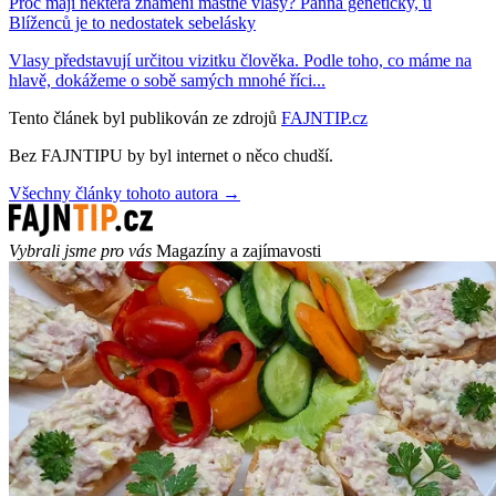
Proč mají některá znamení mastné vlasy? Panna geneticky, u
Blíženců je to nedostatek sebelásky
Vlasy představují určitou vizitku člověka. Podle toho, co máme na
hlavě, dokážeme o sobě samých mnohé říci...
Tento článek byl publikován ze zdrojů
FAJNTIP.cz
Bez FAJNTIPU by byl internet o něco chudší.
Všechny články tohoto autora →
Vybrali jsme pro vás
Magazíny a zajímavosti