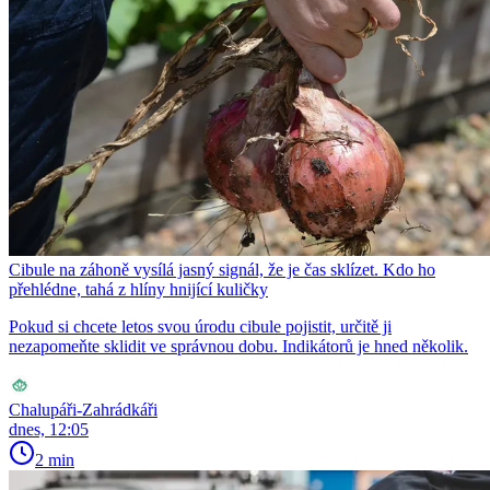
Cibule na záhoně vysílá jasný signál, že je čas sklízet. Kdo ho
přehlédne, tahá z hlíny hnijící kuličky
Pokud si chcete letos svou úrodu cibule pojistit, určitě ji
nezapomeňte sklidit ve správnou dobu. Indikátorů je hned několik.
Chalupáři-Zahrádkáři
dnes, 12:05
2 min