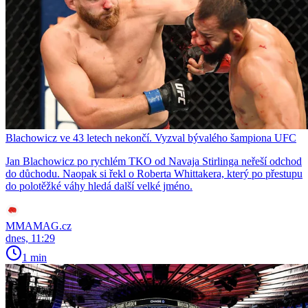
Blachowicz ve 43 letech nekončí. Vyzval bývalého šampiona UFC
Jan Blachowicz po rychlém TKO od Navaja Stirlinga neřeší odchod
do důchodu. Naopak si řekl o Roberta Whittakera, který po přestupu
do polotěžké váhy hledá další velké jméno.
MMAMAG.cz
dnes, 11:29
1 min