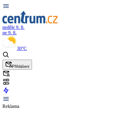
neděle 9. 8.
ne 9. 8.
30°C
Přihlášení
Reklama