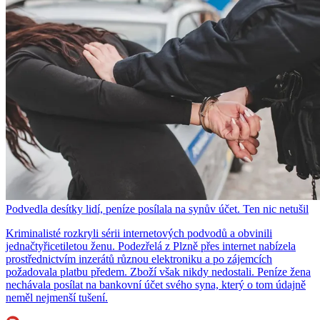
Podvedla desítky lidí, peníze posílala na synův účet. Ten nic netušil
Kriminalisté rozkryli sérii internetových podvodů a obvinili
jednačtyřicetiletou ženu. Podezřelá z Plzně přes internet nabízela
prostřednictvím inzerátů různou elektroniku a po zájemcích
požadovala platbu předem. Zboží však nikdy nedostali. Peníze žena
nechávala posílat na bankovní účet svého syna, který o tom údajně
neměl nejmenší tušení.