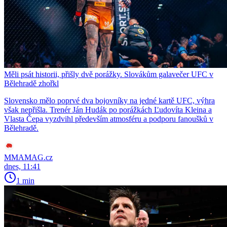
Měli psát historii, přišly dvě porážky. Slovákům galavečer UFC v
Bělehradě zhořkl
Slovensko mělo poprvé dva bojovníky na jedné kartě UFC, výhra
však nepřišla. Trenér Ján Hudák po porážkách Ľudovíta Kleina a
Vlasta Čepa vyzdvihl především atmosféru a podporu fanoušků v
Bělehradě.
MMAMAG.cz
dnes, 11:41
1 min