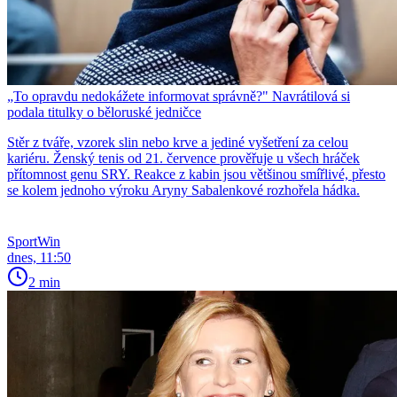
„To opravdu nedokážete informovat správně?" Navrátilová si
podala titulky o běloruské jedničce
Stěr z tváře, vzorek slin nebo krve a jediné vyšetření za celou
kariéru. Ženský tenis od 21. července prověřuje u všech hráček
přítomnost genu SRY. Reakce z kabin jsou většinou smířlivé, přesto
se kolem jednoho výroku Aryny Sabalenkové rozhořela hádka.
SportWin
dnes, 11:50
2 min