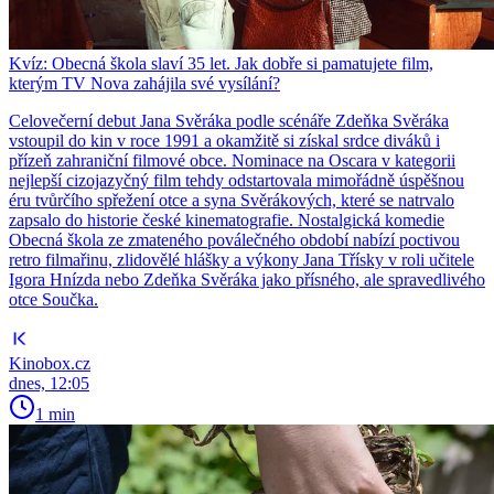
Kvíz: Obecná škola slaví 35 let. Jak dobře si pamatujete film,
kterým TV Nova zahájila své vysílání?
Celovečerní debut Jana Svěráka podle scénáře Zdeňka Svěráka
vstoupil do kin v roce 1991 a okamžitě si získal srdce diváků i
přízeň zahraniční filmové obce. Nominace na Oscara v kategorii
nejlepší cizojazyčný film tehdy odstartovala mimořádně úspěšnou
éru tvůrčího spřežení otce a syna Svěrákových, které se natrvalo
zapsalo do historie české kinematografie. Nostalgická komedie
Obecná škola ze zmateného poválečného období nabízí poctivou
retro filmařinu, zlidovělé hlášky a výkony Jana Třísky v roli učitele
Igora Hnízda nebo Zdeňka Svěráka jako přísného, ale spravedlivého
otce Součka.
Kinobox.cz
dnes, 12:05
1 min