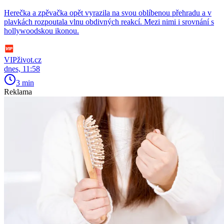
Herečka a zpěvačka opět vyrazila na svou oblíbenou přehradu a v
plavkách rozpoutala vlnu obdivných reakcí. Mezi nimi i srovnání s
hollywoodskou ikonou.
VIPživot.cz
dnes, 11:58
3 min
Reklama