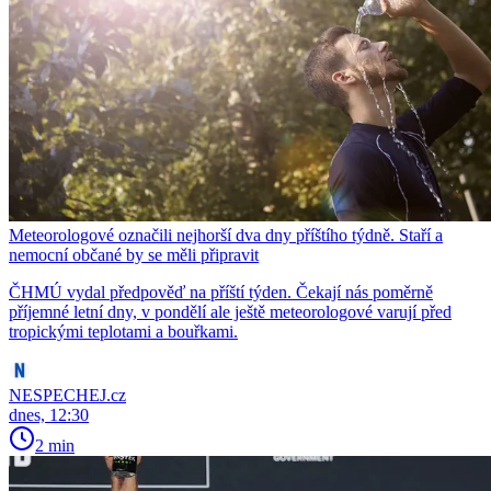
Meteorologové označili nejhorší dva dny příštího týdně. Staří a
nemocní občané by se měli připravit
ČHMÚ vydal předpověď na příští týden. Čekají nás poměrně
příjemné letní dny, v pondělí ale ještě meteorologové varují před
tropickými teplotami a bouřkami.
NESPECHEJ.cz
dnes, 12:30
2 min