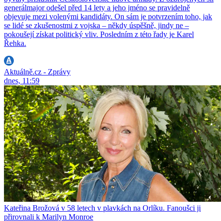
generálmajor odešel před 14 lety a jeho jméno se pravidelně
objevuje mezi volenými kandidáty. On sám je potvrzením toho, jak
se lidé se zkušenostmi z vojska – někdy úspěšně, jindy ne –
pokoušejí získat politický vliv. Posledním z této řady je Karel
Řehka.
Aktuálně.cz - Zprávy
dnes, 11:59
Kateřina Brožová v 58 letech v plavkách na Orlíku. Fanoušci ji
přirovnali k Marilyn Monroe