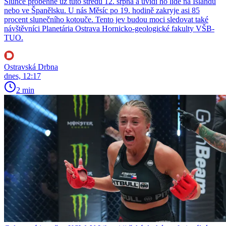
Slunce proběhne už tuto středu 12. srpna a uvidí ho lidé na Islandu
nebo ve Španělsku. U nás Měsíc po 19. hodině zakryje asi 85
procent slunečního kotouče. Tento jev budou moci sledovat také
návštěvníci Planetária Ostrava Hornicko-geologické fakulty VŠB-
TUO.
Ostravská Drbna
dnes, 12:17
2 min