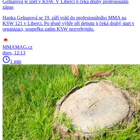
Gelnarová je zpět v KSW. V Liberci ji čeká druhý profesionální
zápas
Hanka Gelnarová se 19. září vrátí do profesionálního MMA na
KSW 121 v Liberci. Po těsné výhře při debutu ji čeká druhý start v
organizaci, soupeřku zatím KSW nezveřejnilo.
MMAMAG.cz
dnes, 12:13
1 min