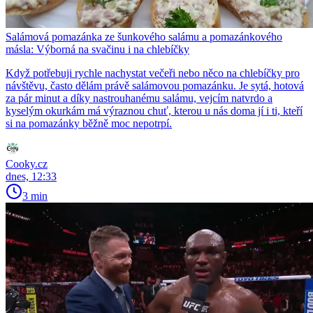
Salámová pomazánka ze šunkového salámu a pomazánkového
másla: Výborná na svačinu i na chlebíčky
Když potřebuji rychle nachystat večeři nebo něco na chlebíčky pro
návštěvu, často dělám právě salámovou pomazánku. Je sytá, hotová
za pár minut a díky nastrouhanému salámu, vejcím natvrdo a
kyselým okurkám má výraznou chuť, kterou u nás doma jí i ti, kteří
si na pomazánky běžně moc nepotrpí.
Cooky.cz
dnes, 12:33
3 min