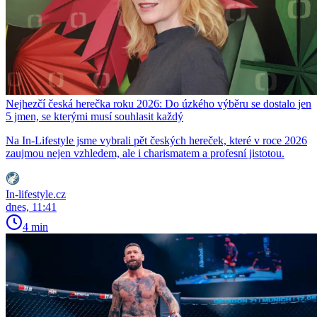
Nejhezčí česká herečka roku 2026: Do úzkého výběru se dostalo jen
5 jmen, se kterými musí souhlasit každý
Na In-Lifestyle jsme vybrali pět českých hereček, které v roce 2026
zaujmou nejen vzhledem, ale i charismatem a profesní jistotou.
In-lifestyle.cz
dnes, 11:41
4 min