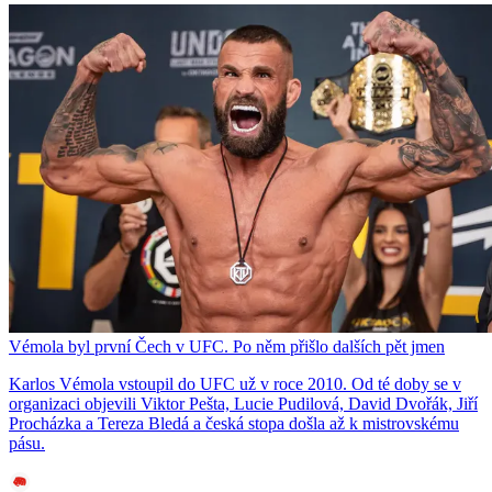
Vémola byl první Čech v UFC. Po něm přišlo dalších pět jmen
Karlos Vémola vstoupil do UFC už v roce 2010. Od té doby se v
organizaci objevili Viktor Pešta, Lucie Pudilová, David Dvořák, Jiří
Procházka a Tereza Bledá a česká stopa došla až k mistrovskému
pásu.