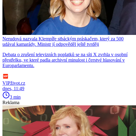
Nerudová nazvala Klempíře stbáckým práskačem, který za 500
udával kamarády. Ministr jí odpověděl ještě tvrději
Debata o zrušení televizních poplatků se na síti X zvrhla v osobní
přestřelku, ve které padla archivní minulost i čerstvé hlasování v
Europarlamentu.
VIPživot.cz
dnes, 11:49
3 min
Reklama