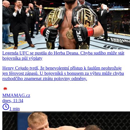
Legenda UFC se pustila do Herba Deana. Chyba sudího může stát
bojovníka půl výplaty
Henry Cejudo tvrdí, že benevolentní přístup k faulům neohrožuje
jen férovost zápasů. U bojovníků s bonusem za výhru může chyba
rozhodčího znamenat ztrátu poloviny odměny.
MMAMAG.cz
dnes, 11:34
1 min