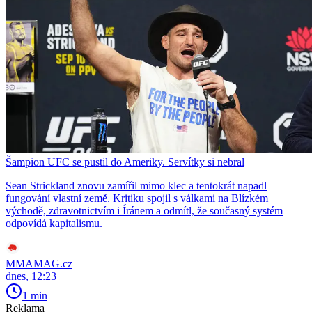
Šampion UFC se pustil do Ameriky. Servítky si nebral
Sean Strickland znovu zamířil mimo klec a tentokrát napadl
fungování vlastní země. Kritiku spojil s válkami na Blízkém
východě, zdravotnictvím i Íránem a odmítl, že současný systém
odpovídá kapitalismu.
MMAMAG.cz
dnes, 12:23
1 min
Reklama