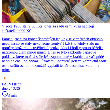
V roce 1968 stál 9,50 Kčs, dnes za sadu osmi kusů nabízejí
sběratelé 9 000 Kč
Pamatujete si na konec šedesátých let, kdy se v trafikách objevilo
něco, na co se stály nekonečné fronty? I když to tehdy stálo na
poměry brožurek neuvěřitelné peníze, kluci i holky pro to běželi s
nataženou dlaní plnou mincí. Dnes se tyto zažloutlé papírové
poklady, které možná stále leží zapomenuté v krabici na vaší půdě
nebo na chalupě, vyvažují zlatem. Sběratelé jsou za kompletní sadu
osmi sešitů ochotni okamžitě vyplatit téměř deset tisíc korun na
ruku.
FAJNTIP.cz
dnes, 12:30
3 min