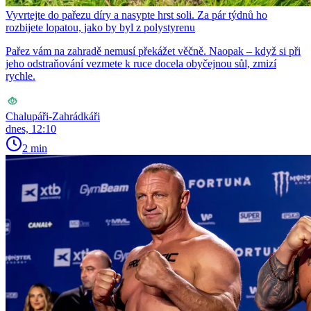
Vyvrtejte do pařezu díry a nasypte hrst soli. Za pár týdnů ho
rozbijete lopatou, jako by byl z polystyrenu
Pařez vám na zahradě nemusí překážet věčně. Naopak – když si při
jeho odstraňování vezmete k ruce docela obyčejnou sůl, zmizí
rychle.
Chalupáři-Zahrádkáři
dnes, 12:10
2 min