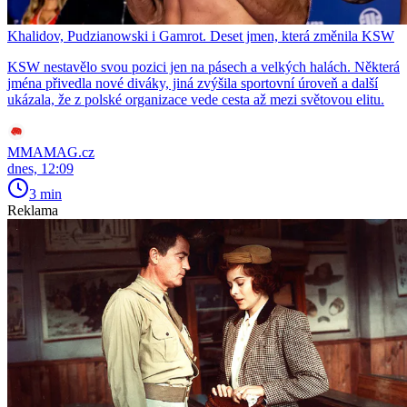
Khalidov, Pudzianowski i Gamrot. Deset jmen, která změnila KSW
KSW nestavělo svou pozici jen na pásech a velkých halách. Některá
jména přivedla nové diváky, jiná zvýšila sportovní úroveň a další
ukázala, že z polské organizace vede cesta až mezi světovou elitu.
MMAMAG.cz
dnes, 12:09
3 min
Reklama