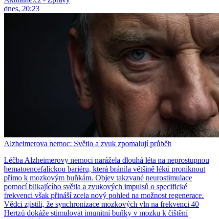
dnes, 20:23
Alzheimerova nemoc: Světlo a zvuk zpomalují průběh
Léčba Alzheimerovy nemoci narážela dlouhá léta na neprostupnou
hematoencefalickou bariéru, která bránila většině léků proniknout
přímo k mozkovým buňkám. Objev takzvané neurostimulace
pomocí blikajícího světla a zvukových impulsů o specifické
frekvenci však přináší zcela nový pohled na možnost regenerace.
Vědci zjistili, že synchronizace mozkových vln na frekvenci 40
Hertzů dokáže stimulovat imunitní buňky v mozku k čištění