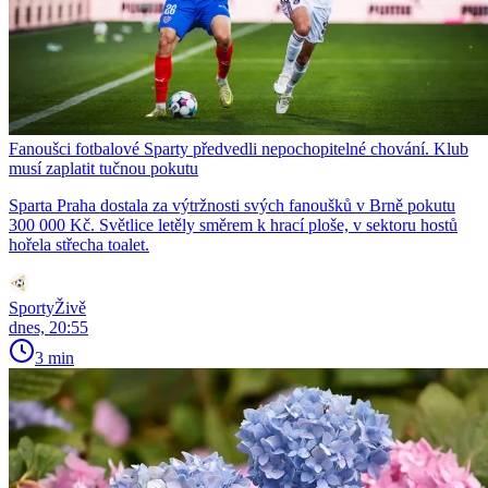
Fanoušci fotbalové Sparty předvedli nepochopitelné chování. Klub
musí zaplatit tučnou pokutu
Sparta Praha dostala za výtržnosti svých fanoušků v Brně pokutu
300 000 Kč. Světlice letěly směrem k hrací ploše, v sektoru hostů
hořela střecha toalet.
SportyŽivě
dnes, 20:55
3 min