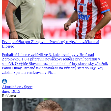
První porážka pro Zbrojovku. Povedený rozjezd nováčka uťal
Liberec
Fotbalisté Liberce zvítězili ve 3. kole první ligy v Brně nad
Zbrojovkou 1:0 a připravili nováčkovi soutěže první porážku v
soutěži. O výhře Slovanu rozhodl po hodině hry slovenský záložník
Patrik Dulay. Brňané tak nenavázali na výtečný start do ligy, kdy
zdolali Spartu a remizovali v Plzni.
Aktuálně.cz - Sport
dnes, 19:15
Reklama