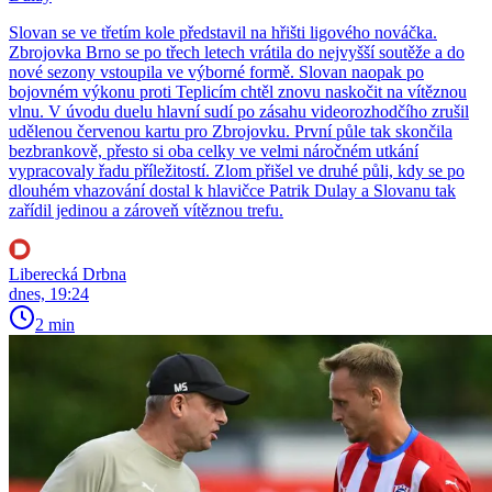
Slovan se ve třetím kole představil na hřišti ligového nováčka.
Zbrojovka Brno se po třech letech vrátila do nejvyšší soutěže a do
nové sezony vstoupila ve výborné formě. Slovan naopak po
bojovném výkonu proti Teplicím chtěl znovu naskočit na vítěznou
vlnu. V úvodu duelu hlavní sudí po zásahu videorozhodčího zrušil
udělenou červenou kartu pro Zbrojovku. První půle tak skončila
bezbrankově, přesto si oba celky ve velmi náročném utkání
vypracovaly řadu příležitostí. Zlom přišel ve druhé půli, kdy se po
dlouhém vhazování dostal k hlavičce Patrik Dulay a Slovanu tak
zařídil jedinou a zároveň vítěznou trefu.
Liberecká Drbna
dnes, 19:24
2 min