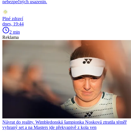
nebezpečných usazenin.
Plné zdraví
dnes, 19:44
2 min
Reklama
Návrat do reality. Wimbledonská šampionka Nosková ztratila téměř
vyhraný set a na Masters jde překvapivě z kola ven