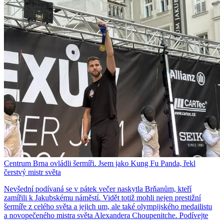
Centrum Brna ovládli šermíři. Jsem jako Kung Fu Panda, řekl
čerstvý mistr světa
Nevšední podívaná se v pátek večer naskytla Brňanům, kteří
zamířili k Jakubskému náměstí. Vidět totiž mohli nejen prestižní
šermíře z celého světa a jejich um, ale také olympijského medailistu
a novopečeného mistra světa Alexandera Choupenitche. Podívejte