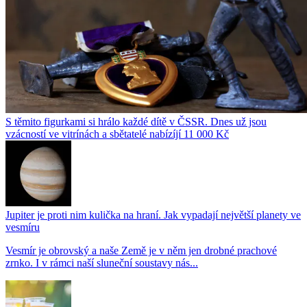
S těmito figurkami si hrálo každé dítě v ČSSR. Dnes už jsou
vzácností ve vitrínách a sbětatelé nabízíjí 11 000 Kč
Jupiter je proti nim kulička na hraní. Jak vypadají největší planety ve
vesmíru
Vesmír je obrovský a naše Země je v něm jen drobné prachové
zrnko. I v rámci naší sluneční soustavy nás...