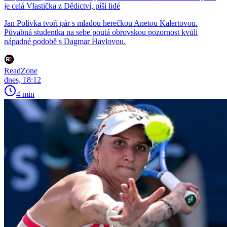
je celá Vlastička z Dědictví, píší lidé
Jan Polívka tvoří pár s mladou herečkou Anetou Kalertovou.
Půvabná studentka na sebe poutá obrovskou pozornost kvůli
nápadné podobě s Dagmar Havlovou.
ReadZone
dnes, 18:12
4 min