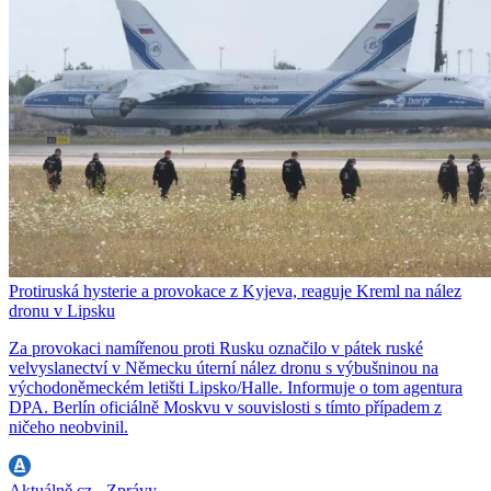
Protiruská hysterie a provokace z Kyjeva, reaguje Kreml na nález
dronu v Lipsku
Za provokaci namířenou proti Rusku označilo v pátek ruské
velvyslanectví v Německu úterní nález dronu s výbušninou na
východoněmeckém letišti Lipsko/Halle. Informuje o tom agentura
DPA. Berlín oficiálně Moskvu v souvislosti s tímto případem z
ničeho neobvinil.
Aktuálně.cz - Zprávy