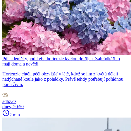
Půl skleničky pod keř a hortenzie kvetou do října. Zahrádkáři to
mají doma a nevědí
Hortenzie chtějí péči obzvlášť v létě, když se jim z květů dělají
nadýchané koule jako z pohádky. Právě tehdy potřebují pořádnou
porci živin.
adbz.cz
dnes, 20:50
2 min