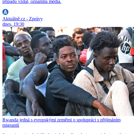
případu vzdal, oznámila média.
Aktuálně.cz - Zprávy
dnes, 19:30
Rwanda jedná s evropskými zeměmi o spolupráci s přijímáním
migrantů