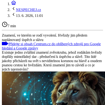
NESPECHEJ.cz
13. 6. 2026, 11:01
7 min
Znamení, ve kterém se rodí vyvolení. Hvězdy jim předem
naplánovaný úspěch a slávu
Přidejte si obsah Centrum.cz do oblíbených zdrojů pro Google
hledání a Google zprávy
Existuje jedno zvláštní znamení zvěrokruhu, jehož rodákům hvězdy
dopřály mimořádný dar - předurčení k úspěchu a slávě. Tito lidé
jakoby přicházeli na svět s neviditelnou korunou na hlavě a osudem
psanou cestou ke hvězdám. Která znamení jim to závidí a co je
jejich tajemstvím?