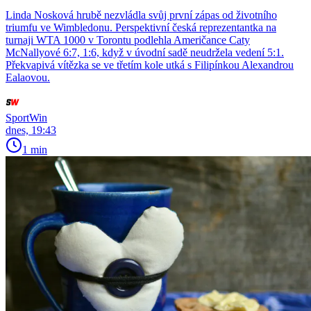
Linda Nosková hrubě nezvládla svůj první zápas od životního
triumfu ve Wimbledonu. Perspektivní česká reprezentantka na
turnaji WTA 1000 v Torontu podlehla Američance Caty
McNallyové 6:7, 1:6, když v úvodní sadě neudržela vedení 5:1.
Překvapivá vítězka se ve třetím kole utká s Filipínkou Alexandrou
Ealaovou.
SportWin
dnes, 19:43
1 min