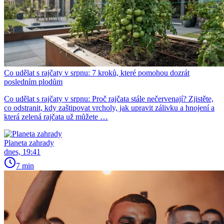
Co udělat s rajčaty v srpnu: 7 kroků, které pomohou dozrát
posledním plodům
Co udělat s rajčaty v srpnu: Proč rajčata stále nečervenají? Zjistěte,
co odstranit, kdy zaštipovat vrcholy, jak upravit zálivku a hnojení a
která zelená rajčata už můžete …
Planeta zahrady
dnes, 19:41
7 min