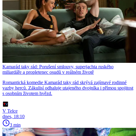
Kamarád taky rád: Porušení smlouvy, superjachta ruského
miliardáře a propletenec osudů v reálném životě
Romantická komedie Kamarád taky rád skrývá zajímavé rodinné
vazby herců. Zákulisí odhaluje utajeného dvojníka i přímou spojitost
s osobním životem hvězd.
V Telce
dnes, 18:10
3 min