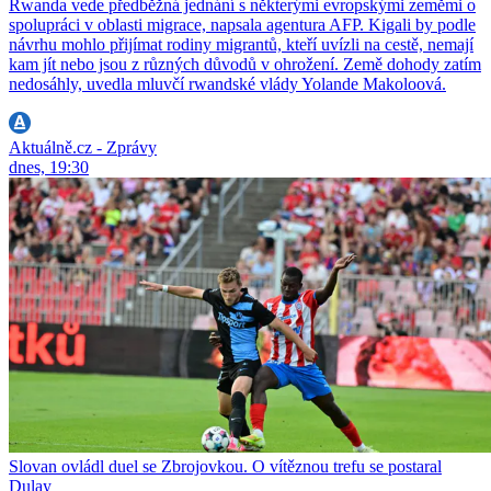
Rwanda vede předběžná jednání s některými evropskými zeměmi o
spolupráci v oblasti migrace, napsala agentura AFP. Kigali by podle
návrhu mohlo přijímat rodiny migrantů, kteří uvízli na cestě, nemají
kam jít nebo jsou z různých důvodů v ohrožení. Země dohody zatím
nedosáhly, uvedla mluvčí rwandské vlády Yolande Makoloová.
Aktuálně.cz - Zprávy
dnes, 19:30
Slovan ovládl duel se Zbrojovkou. O vítěznou trefu se postaral
Dulay