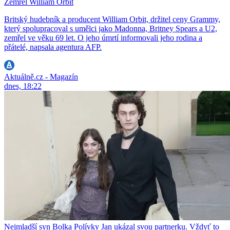
Zemřel William Orbit
Britský hudebník a producent William Orbit, držitel ceny Grammy,
který spolupracoval s umělci jako Madonna, Britney Spears a U2,
zemřel ve věku 69 let. O jeho úmrtí informovali jeho rodina a
přátelé, napsala agentura AFP.
Aktuálně.cz - Magazín
dnes, 18:22
Nejmladší syn Bolka Polívky Jan ukázal svou partnerku. Vždyť to