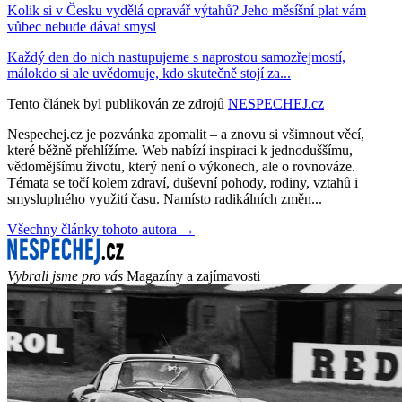
Kolik si v Česku vydělá opravář výtahů? Jeho měsíšní plat vám
vůbec nebude dávat smysl
Každý den do nich nastupujeme s naprostou samozřejmostí,
málokdo si ale uvědomuje, kdo skutečně stojí za...
Tento článek byl publikován ze zdrojů
NESPECHEJ.cz
Nespechej.cz je pozvánka zpomalit – a znovu si všimnout věcí,
které běžně přehlížíme. Web nabízí inspiraci k jednoduššímu,
vědomějšímu životu, který není o výkonech, ale o rovnováze.
Témata se točí kolem zdraví, duševní pohody, rodiny, vztahů i
smysluplného využití času. Namísto radikálních změn...
Všechny články tohoto autora →
Vybrali jsme pro vás
Magazíny a zajímavosti