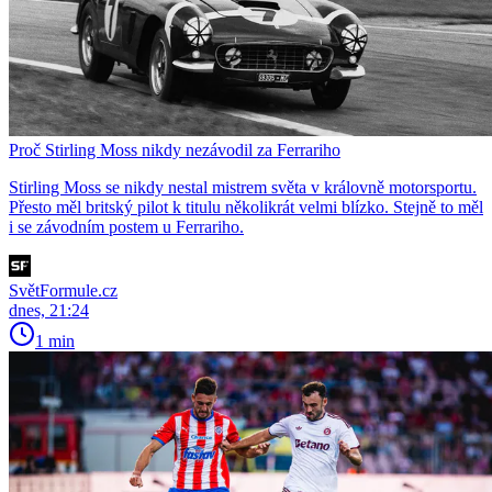
Proč Stirling Moss nikdy nezávodil za Ferrariho
Stirling Moss se nikdy nestal mistrem světa v královně motorsportu.
Přesto měl britský pilot k titulu několikrát velmi blízko. Stejně to měl
i se závodním postem u Ferrariho.
SvětFormule.cz
dnes, 21:24
1 min