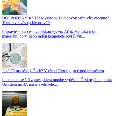
HOSPODSKÝ KVÍZ: Myslíte si, že o dovolených víte všechno?
Tento kvíz vás rychle prověří
Připravte se na cestovatelskou výzvu. Ať už vás láká moře,
majestátní hory, nebo raději kempujete pod širým...
Jaké IQ má běžný Čech? V rámci Evropy jsme pod průměrem
Internetem se šíří zpráva, která mnohé vyděsila: Češi prý hloupnou.
Umístění na 37. místě světového...