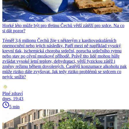
Horké léto může být pro třetinu Čechů větší zátěží pro srdce. Na co
si dát pozor?
Téměř 3,6 milionu Čechů žije s některým z kardiovaskulárních
onemocnění nebo jejich následky. Patří mezi ně například vysoký
krevní tlak, ischemická choroba srdeční, porucha srdečního rytmu
nebo stav po cévní mozkové příhodě. Právě tito lidé mohou hůře
zvládat vysoké letní teploty, dehydrataci, větší fyzickou zátěž i
změny režimu během dovolených. Častější konzumace alkoholu pak
může riziko dále zvyšovat. Jak tedy riziko problémů se srdcem co
nejvíc snížit?
Plné zdraví
dnes, 19:43
5 min