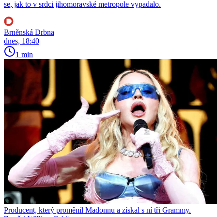
se, jak to v srdci jihomoravské metropole vypadalo.
Brněnská Drbna
dnes, 18:40
1 min
Producent, který proměnil Madonnu a získal s ní tři Grammy.