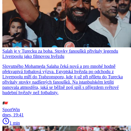
Salah je v Turecku za boha. Stovky fanoušků přivítaly legendu
Liverpoolu jako filmovou hvězdu
Slovutného Mohameda Salaha čeká nová a pro mnohé hodně
překvapivá fotbalová výzva. Egyptská hvězda po odchodu z
Liverpoolu míří do Trabzonsporu, kde ji už při příletu do Turecka
přivítaly stovky nadšených fanoušků. Na istanbulském letišti
panovala atmosféra, jaká se běžně pojí spíš s příjezdem světové
hudební hvězdy než fotbalisty.
SportWin
dnes, 19:41
1 min