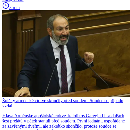
3 min
Špičky arménské církve skončily před soudem. Soudce se případu
vzdal
Hlava Arménské apoštolské církve, katolikos Garegin II., a dalších
šest prelátů v pátek stanuli před soudem. První jednání, uspořádané
za zavřenými dveřmi, ale zakrátko skončilo, protože soudce se