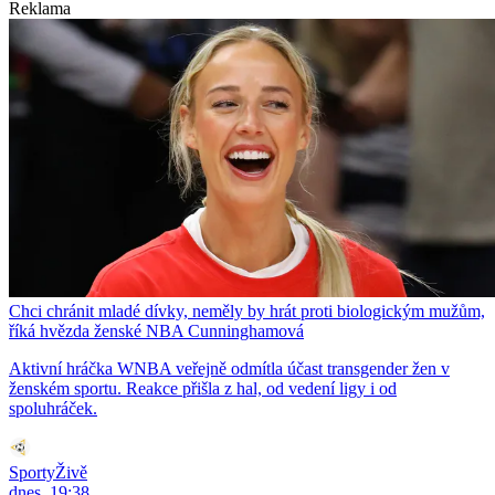
Reklama
Chci chránit mladé dívky, neměly by hrát proti biologickým mužům,
říká hvězda ženské NBA Cunninghamová
Aktivní hráčka WNBA veřejně odmítla účast transgender žen v
ženském sportu. Reakce přišla z hal, od vedení ligy i od
spoluhráček.
SportyŽivě
dnes, 19:38