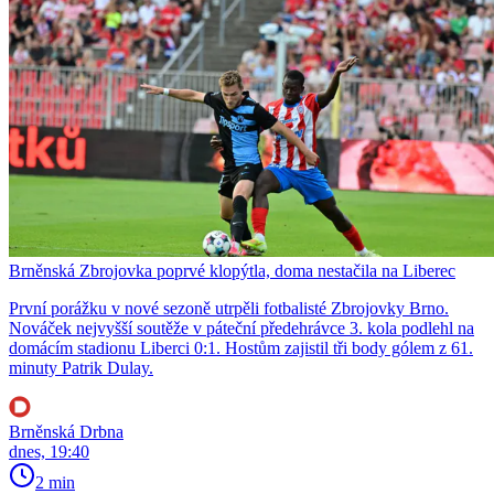
Brněnská Zbrojovka poprvé klopýtla, doma nestačila na Liberec
První porážku v nové sezoně utrpěli fotbalisté Zbrojovky Brno.
Nováček nejvyšší soutěže v páteční předehrávce 3. kola podlehl na
domácím stadionu Liberci 0:1. Hostům zajistil tři body gólem z 61.
minuty Patrik Dulay.
Brněnská Drbna
dnes, 19:40
2 min