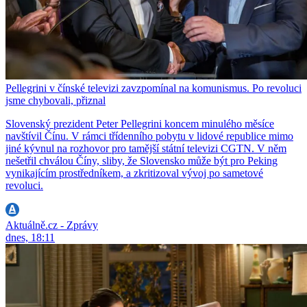
Pellegrini v čínské televizi zavzpomínal na komunismus. Po revoluci
jsme chybovali, přiznal
Slovenský prezident Peter Pellegrini koncem minulého měsíce
navštívil Čínu. V rámci třídenního pobytu v lidové republice mimo
jiné kývnul na rozhovor pro tamější státní televizi CGTN. V něm
nešetřil chválou Číny, sliby, že Slovensko může být pro Peking
vynikajícím prostředníkem, a zkritizoval vývoj po sametové
revoluci.
Aktuálně.cz - Zprávy
dnes, 18:11