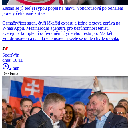
Zastali se jí, teď si sypou popel na hlavu. Vondroušová po odhalení
pravdy čelí drsné kritice
Osmačtyřicet stran, čtyři lékařští experti a jedna textová zpráva na
WhatsAppu. Mezinárodní agentura pro bezúhonnost tenisu
zveřejnila kompletní odůvodnění čtyřletého trestu pro Markétu
Vondroušovou a nálada v tenisovém světě se od té chvíle otočila.
SportWin
dnes, 18:11
2 min
Reklama