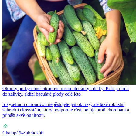
Okurky po kyselině citronové rostou do šířky i délky. Kdo ji přidá
do zálivky, sklízí baculaté plody celé léto
S kyselinou citronovou nepěstujete jen okurky, ale také robustní
zahradní ekosystém, který podporuje růst, bojuje proti chorobám a
přináší skvělou úrodu.
Chalupáři-Zahrádkáři