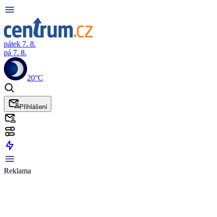
pátek 7. 8.
pá 7. 8.
20°C
Přihlášení
Reklama