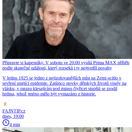
Připravte si kapesníky. V sobotu ve 20:00 vysílá Prima MAX příběh
podle skutečné události, který rozseká i ty nejtvrdší povahy
V lednu 1925 se jedno z nejizolovanějších míst na Zemi ocitlo v
sevření smrtící epidemie. Zatímco stovky dětských životů visely na
vlásku, v mrazu klesajícím pod minus čtyřicet stupňů se zrodil
hrdina, jehož jméno mělo být vymazáno z historie.
FAJNTIP.cz
dnes, 19:00
4 min