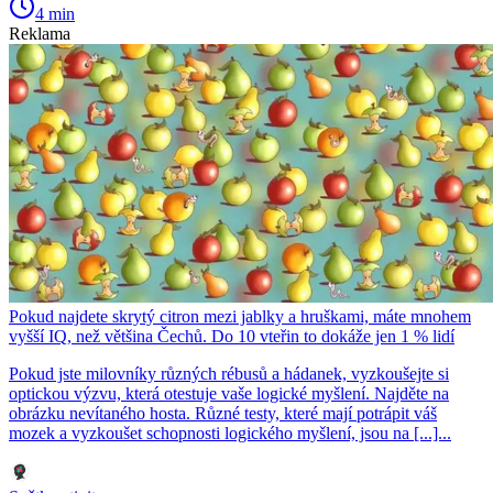
4 min
Reklama
Pokud najdete skrytý citron mezi jablky a hruškami, máte mnohem
vyšší IQ, než většina Čechů. Do 10 vteřin to dokáže jen 1 % lidí
Pokud jste milovníky různých rébusů a hádanek, vyzkoušejte si
optickou výzvu, která otestuje vaše logické myšlení. Najděte na
obrázku nevítaného hosta. Různé testy, které mají potrápit váš
mozek a vyzkoušet schopnosti logického myšlení, jsou na [...]...