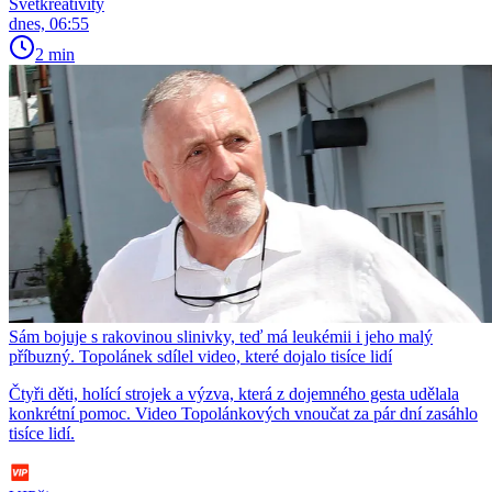
Světkreativity
dnes, 06:55
2 min
Sám bojuje s rakovinou slinivky, teď má leukémii i jeho malý
příbuzný. Topolánek sdílel video, které dojalo tisíce lidí
Čtyři děti, holící strojek a výzva, která z dojemného gesta udělala
konkrétní pomoc. Video Topolánkových vnoučat za pár dní zasáhlo
tisíce lidí.