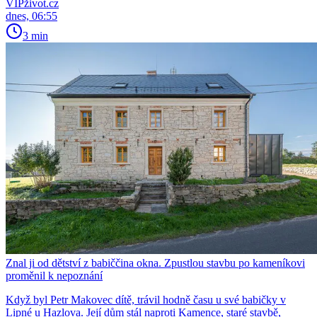
VIPživot.cz
dnes, 06:55
3 min
Znal ji od dětství z babiččina okna. Zpustlou stavbu po kameníkovi
proměnil k nepoznání
Když byl Petr Makovec dítě, trávil hodně času u své babičky v
Lipné u Hazlova. Její dům stál naproti Kamence, staré stavbě,