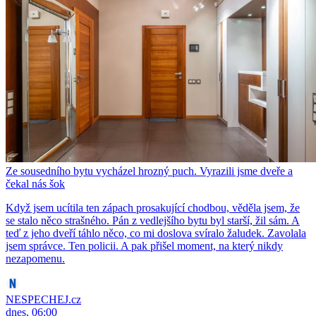
Ze sousedního bytu vycházel hrozný puch. Vyrazili jsme dveře a
čekal nás šok
Když jsem ucítila ten zápach prosakující chodbou, věděla jsem, že
se stalo něco strašného. Pán z vedlejšího bytu byl starší, žil sám. A
teď z jeho dveří táhlo něco, co mi doslova svíralo žaludek. Zavolala
jsem správce. Ten policii. A pak přišel moment, na který nikdy
nezapomenu.
NESPECHEJ.cz
dnes, 06:00