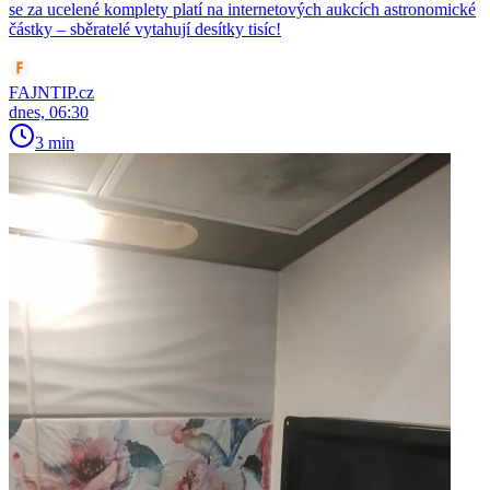
se za ucelené komplety platí na internetových aukcích astronomické
částky – sběratelé vytahují desítky tisíc!
FAJNTIP.cz
dnes, 06:30
3 min