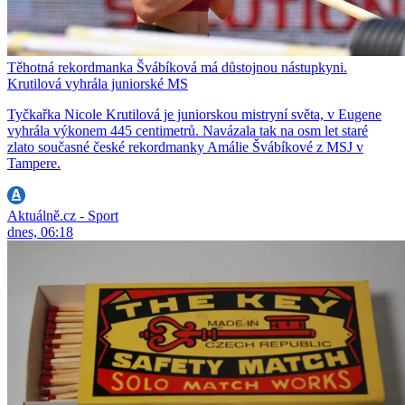
Těhotná rekordmanka Švábíková má důstojnou nástupkyni.
Krutilová vyhrála juniorské MS
Tyčkařka Nicole Krutilová je juniorskou mistryní světa, v Eugene
vyhrála výkonem 445 centimetrů. Navázala tak na osm let staré
zlato současné české rekordmanky Amálie Švábíkové z MSJ v
Tampere.
Aktuálně.cz - Sport
dnes, 06:18