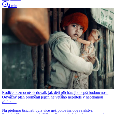
4 min
Rodiče bezmocně sledovali, jak děti přicházejí o lepší budoucnost.
Odvážný plán proměnil jejich největšího nepřítele v nečekanou
záchranu
Na přelomu tisíciletí byla více než polovina obyvatelstva