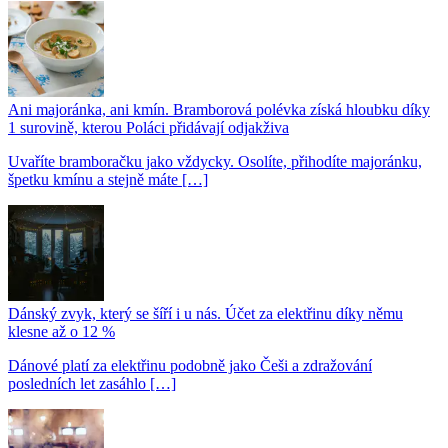
Ani majoránka, ani kmín. Bramborová polévka získá hloubku díky
1 surovině, kterou Poláci přidávají odjakživa
Uvaříte bramboračku jako vždycky. Osolíte, přihodíte majoránku,
špetku kmínu a stejně máte […]
Dánský zvyk, který se šíří i u nás. Účet za elektřinu díky němu
klesne až o 12 %
Dánové platí za elektřinu podobně jako Češi a zdražování
posledních let zasáhlo […]