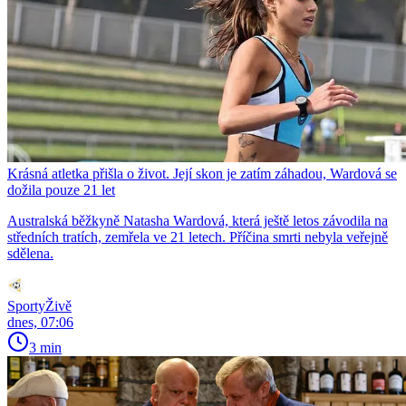
Krásná atletka přišla o život. Její skon je zatím záhadou, Wardová se
dožila pouze 21 let
Australská běžkyně Natasha Wardová, která ještě letos závodila na
středních tratích, zemřela ve 21 letech. Příčina smrti nebyla veřejně
sdělena.
SportyŽivě
dnes, 07:06
3 min