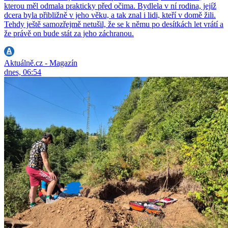
kterou měl odmala prakticky před očima. Bydlela v ní rodina, jejíž
dcera byla přibližně v jeho věku, a tak znal i lidi, kteří v domě žili.
Tehdy ještě samozřejmě netušil, že se k němu po desítkách let vrátí a
že právě on bude stát za jeho záchranou.
Aktuálně.cz - Magazín
dnes, 06:54