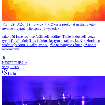
4(x + 2) - 3(2x - 1) + 5 = 6x + 7: Zkuste překonat nástrahy této
rovnice a vypočítejte správný výsledek
Jako děti jsme rovnice řešili celé hodiny. Tohle je dospělá verze -
rychlejší, záludnější a s jedním skrytým detailem, který rozhodne o
celém výsledku. Ukažte, zda si ještě pamatujete základy z hodin
matematiky.
NESPECHEJ.cz
dnes, 06:05
1 min