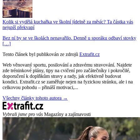
Kolik si vydělá kuchařka ve školní jídelně za měsíc? Ta částka vás
nejspíš překvapí
Bez ní by se ve školách nenavařilo. Denně u sporáku odbaví stovky
[…]
Tento článek byl publikován ze zdrojů
Extrafit.cz
Web věnovaný sportu, posilování a zdravému stravování. Najdete
zde tréninkové plány, tipy na cvičení pro začátečníky i pokročilé,
doporučení k doplňkům stravy a rady, jak efektivně budovat
kondici. Extrafit.cz se zaměřuje nejen na fyzickou stránku, ale i na
celkovou pohodu – přináší motivaci,...
Všechny články tohoto autora →
Vybrali jsme pro vás
Magazíny a zajímavosti