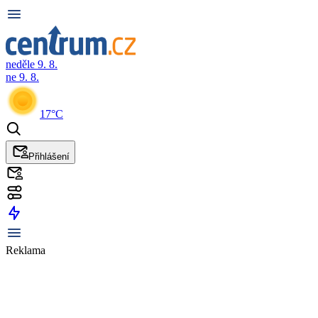
neděle 9. 8.
ne 9. 8.
17°C
Přihlášení
Reklama