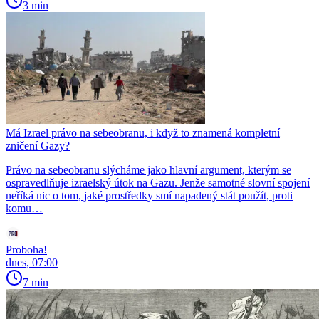
3 min
Má Izrael právo na sebeobranu, i když to znamená kompletní
zničení Gazy?
Právo na sebeobranu slýcháme jako hlavní argument, kterým se
ospravedlňuje izraelský útok na Gazu. Jenže samotné slovní spojení
neříká nic o tom, jaké prostředky smí napadený stát použít, proti
komu…
Proboha!
dnes, 07:00
7 min