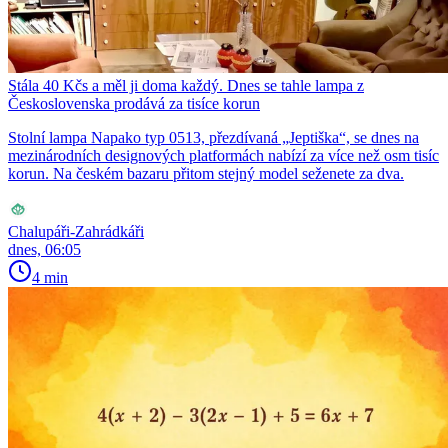
Stála 40 Kčs a měl ji doma každý. Dnes se tahle lampa z
Československa prodává za tisíce korun
Stolní lampa Napako typ 0513, přezdívaná „Jeptiška“, se dnes na
mezinárodních designových platformách nabízí za více než osm tisíc
korun. Na českém bazaru přitom stejný model seženete za dva.
Chalupáři-Zahrádkáři
dnes, 06:05
4 min