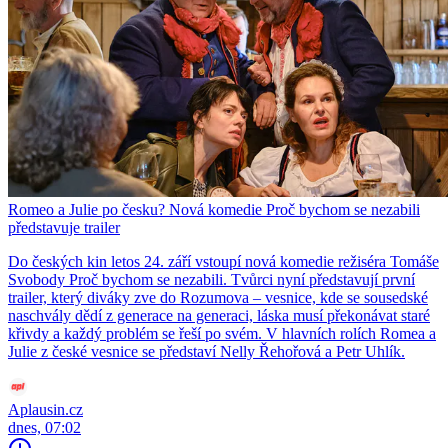
Romeo a Julie po česku? Nová komedie Proč bychom se nezabili
představuje trailer
Do českých kin letos 24. září vstoupí nová komedie režiséra Tomáše
Svobody Proč bychom se nezabili. Tvůrci nyní představují první
trailer, který diváky zve do Rozumova – vesnice, kde se sousedské
naschvály dědí z generace na generaci, láska musí překonávat staré
křivdy a každý problém se řeší po svém. V hlavních rolích Romea a
Julie z české vesnice se představí Nelly Řehořová a Petr Uhlík.
Aplausin.cz
dnes, 07:02