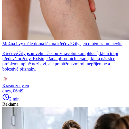
Možná i vy máte doma lék na křečové žíly, jen o něm zatím nevíte
Křečové žíly jsou velmi častou zdravotní komplikací, která trápí
především ženy. Existuje řada přírodních terapií, která nás sice
problému úplně nezbaví, ale pomůžou zmírnit nepříjemné a
bolestivé příznaky.
Krasnezeny.eu
dnes, 06:49
2 min
Reklama