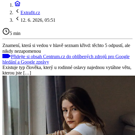
Extrafit.cz
12. 6. 2026, 05:51
5 min
Znamení, která si vedou v hlavě seznam křivd: těchto 5 odpustí, ale
nikdy nezapomenou
Přidejte si obsah Centrum.cz do oblíbených zdrojů pro Google
hledání a Google zprávy
Existuje typ člověka, který u rodinné oslavy najednou vytáhne větu,
kterou jste […]