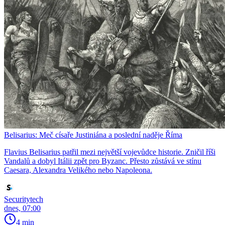
Belisarius: Meč císaře Justiniána a poslední naděje Říma
Flavius Belisarius patřil mezi největší vojevůdce historie. Zničil říši
Vandalů a dobyl Itálii zpět pro Byzanc. Přesto zůstává ve stínu
Caesara, Alexandra Velikého nebo Napoleona.
Securitytech
dnes, 07:00
4 min