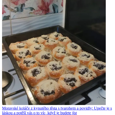
Moravské koláče z kynutého těsta s tvarohem a povidly: Upečte je s
láskou a potěší vás o to víc, když je budete jíst