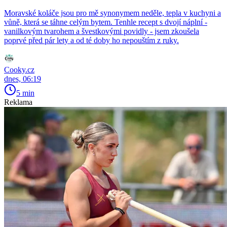
Moravské koláče jsou pro mě synonymem neděle, tepla v kuchyni a
vůně, která se táhne celým bytem. Tenhle recept s dvojí náplní -
vanilkovým tvarohem a švestkovými povidly - jsem zkoušela
poprvé před pár lety a od té doby ho nepouštím z ruky.
Cooky.cz
dnes, 06:19
5 min
Reklama