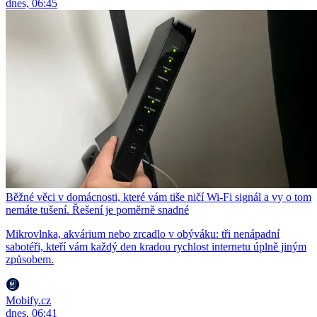
dnes, 06:45
Běžné věci v domácnosti, které vám tiše ničí Wi-Fi signál a vy o tom
nemáte tušení. Řešení je poměrně snadné
Mikrovlnka, akvárium nebo zrcadlo v obýváku: tři nenápadní
sabotéři, kteří vám každý den kradou rychlost internetu úplně jiným
způsobem.
Mobify.cz
dnes, 06:41