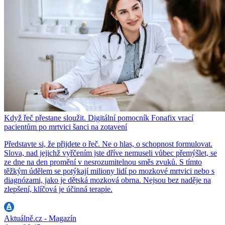
Když řeč přestane sloužit. Digitální pomocník Fonafix vrací
pacientům po mrtvici šanci na zotavení
Představte si, že přijdete o řeč. Ne o hlas, o schopnost formulovat.
Slova, nad jejichž vyřčením jste dříve nemuseli vůbec přemýšlet, se
ze dne na den promění v nesrozumitelnou směs zvuků. S tímto
těžkým údělem se potýkají miliony lidí po mozkové mrtvici nebo s
diagnózami, jako je dětská mozková obrna. Nejsou bez naděje na
zlepšení, klíčová je účinná terapie.
Aktuálně.cz - Magazín