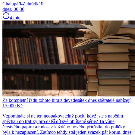
Chalupáři-Zahrádkáři
dnes, 06:36
4 min
Za kompletní řadu tohoto hitu z devadesátek dnes sběratelé nabízejí
15 000 Kč
Vzpomínáte si na ten neopakovatelný pocit, když jste s napětím
spěchali do trafiky pro další díl své oblíbené série? Ta vůně
čerstvého papíru a radost z každého nového přírůstku do poličky
byla k nezaplacení. Zatímco tehdy stál jeden svazek pár korun, dnes