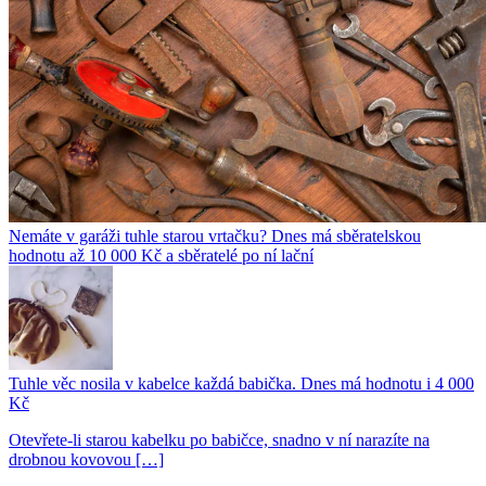
Nemáte v garáži tuhle starou vrtačku? Dnes má sběratelskou
hodnotu až 10 000 Kč a sběratelé po ní lační
Tuhle věc nosila v kabelce každá babička. Dnes má hodnotu i 4 000
Kč
Otevřete-li starou kabelku po babičce, snadno v ní narazíte na
drobnou kovovou […]