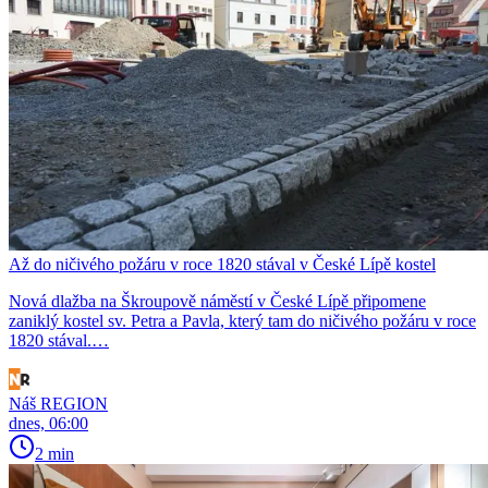
Až do ničivého požáru v roce 1820 stával v České Lípě kostel
Nová dlažba na Škroupově náměstí v České Lípě připomene
zaniklý kostel sv. Petra a Pavla, který tam do ničivého požáru v roce
1820 stával.…
Náš REGION
dnes, 06:00
2 min