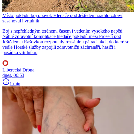
Místo pokladu boj o život. Hledače pod Ještědem zradilo zdraví,
zasahoval i vrtulník
Boj s nepřehledným terénem, časem i vedením vysokého napětí.
Náhlé zdravotní komplikace hledače pokladů mezi Prosečí pod
Ještědem a Rašovkou rozpoutaly rozsáhlou pátrací akci, do které se
vedle Horské služby zapojili zdravotničtí záchranáři, hasiči i
posádka vrtulníku.
Liberecká Drbna
dnes, 06:53
1 min