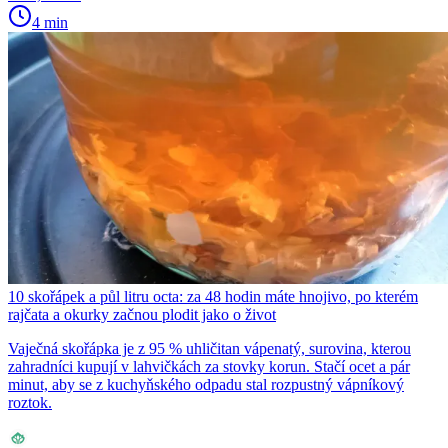
4 min
10 skořápek a půl litru octa: za 48 hodin máte hnojivo, po kterém
rajčata a okurky začnou plodit jako o život
Vaječná skořápka je z 95 % uhličitan vápenatý, surovina, kterou
zahradníci kupují v lahvičkách za stovky korun. Stačí ocet a pár
minut, aby se z kuchyňského odpadu stal rozpustný vápníkový
roztok.