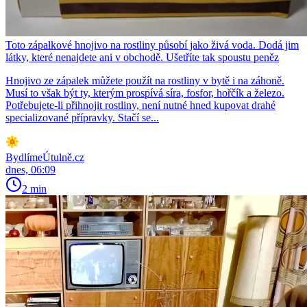
Toto zápalkové hnojivo na rostliny působí jako živá voda. Dodá jim
látky, které nenajdete ani v obchodě. Ušetříte tak spoustu peněz
Hnojivo ze zápalek můžete použít na rostliny v bytě i na záhoně.
Musí to však být ty, kterým prospívá síra, fosfor, hořčík a železo.
Potřebujete-li přihnojit rostliny, není nutné hned kupovat drahé
specializované přípravky. Stačí se...
BydlímeÚtulně.cz
dnes, 06:09
2 min