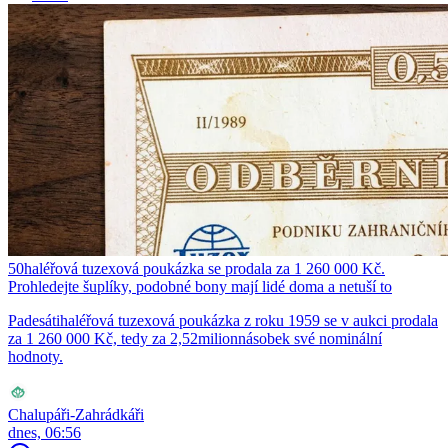
50haléřová tuzexová poukázka se prodala za 1 260 000 Kč.
Prohledejte šuplíky, podobné bony mají lidé doma a netuší to
Padesátihaléřová tuzexová poukázka z roku 1959 se v aukci prodala
za 1 260 000 Kč, tedy za 2,52milionnásobek své nominální
hodnoty.
Chalupáři-Zahrádkáři
dnes, 06:56