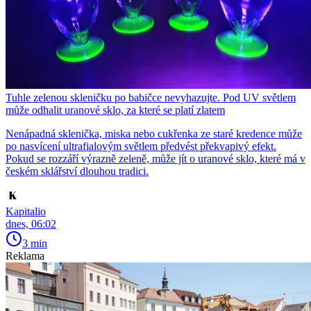
Tuhle zelenou skleničku po babičce nevyhazujte. Pod UV světlem
může odhalit uranové sklo, za které se platí zlatem
Nenápadná sklenička, miska nebo cukřenka ze staré kredence může
po nasvícení ultrafialovým světlem předvést překvapivý efekt.
Pokud se rozzáří výrazně zeleně, může jít o uranové sklo, které má v
českém sklářství dlouhou tradici.
Kapitalio
dnes, 06:02
3 min
Reklama