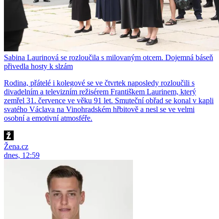
Sabina Laurinová se rozloučila s milovaným otcem. Dojemná báseň
přivedla hosty k slzám
Rodina, přátelé i kolegové se ve čtvrtek naposledy rozloučili s
divadelním a televizním režisérem Františkem Laurinem, který
zemřel 31. července ve věku 91 let. Smuteční obřad se konal v kapli
svatého Václava na Vinohradském hřbitově a nesl se ve velmi
osobní a emotivní atmosféře.
Žena.cz
dnes, 12:59