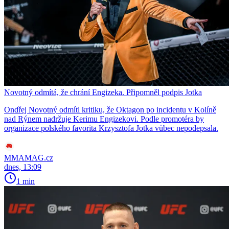
Novotný odmítá, že chrání Engizeka. Připomněl podpis Jotka
Ondřej Novotný odmítl kritiku, že Oktagon po incidentu v Kolíně
nad Rýnem nadržuje Kerimu Engizekovi. Podle promotéra by
organizace polského favorita Krzysztofa Jotka vůbec nepodepsala.
MMAMAG.cz
dnes, 13:09
1 min