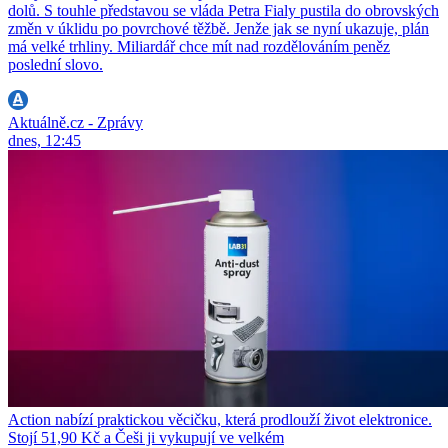
dolů. S touhle představou se vláda Petra Fialy pustila do obrovských
změn v úklidu po povrchové těžbě. Jenže jak se nyní ukazuje, plán
má velké trhliny. Miliardář chce mít nad rozdělováním peněz
poslední slovo.
Aktuálně.cz - Zprávy
dnes, 12:45
Action nabízí praktickou věcičku, která prodlouží život elektronice.
Stojí 51,90 Kč a Češi ji vykupují ve velkém