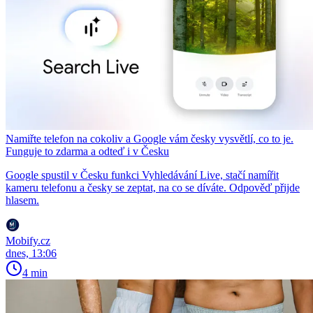
Namiřte telefon na cokoliv a Google vám česky vysvětlí, co to je.
Funguje to zdarma a odteď i v Česku
Google spustil v Česku funkci Vyhledávání Live, stačí namířit
kameru telefonu a česky se zeptat, na co se díváte. Odpověď přijde
hlasem.
Mobify.cz
dnes, 13:06
4 min