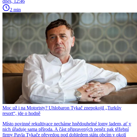
dnes, 12:46
2 min
Moc už i na Motoristy? Uhlobaron Tykač znepokojil „Turkův
resort“, jde o hodně
Místo povinné rekultivace necháme hnědouhelné lomy ladem, ať v
nich úřaduje sama příroda. A část připravených peněz pak těžební
firmy Pavla Tykače převedou pod dohledem státu obcím v okolí