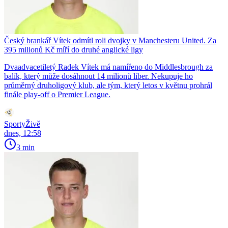
Český brankář Vítek odmítl roli dvojky v Manchesteru United. Za
395 milionů Kč míří do druhé anglické ligy
Dvaadvacetiletý Radek Vítek má namířeno do Middlesbrough za
balík, který může dosáhnout 14 milionů liber. Nekupuje ho
průměrný druholigový klub, ale tým, který letos v květnu prohrál
finále play-off o Premier League.
SportyŽivě
dnes, 12:58
3 min