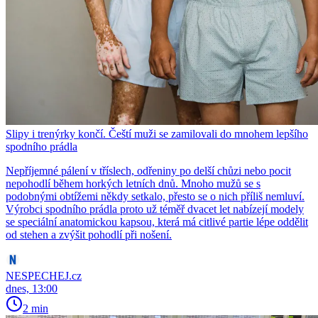
Slipy i trenýrky končí. Čeští muži se zamilovali do mnohem lepšího
spodního prádla
Nepříjemné pálení v tříslech, odřeniny po delší chůzi nebo pocit
nepohodlí během horkých letních dnů. Mnoho mužů se s
podobnými obtížemi někdy setkalo, přesto se o nich příliš nemluví.
Výrobci spodního prádla proto už téměř dvacet let nabízejí modely
se speciální anatomickou kapsou, která má citlivé partie lépe oddělit
od stehen a zvýšit pohodlí při nošení.
NESPECHEJ.cz
dnes, 13:00
2 min