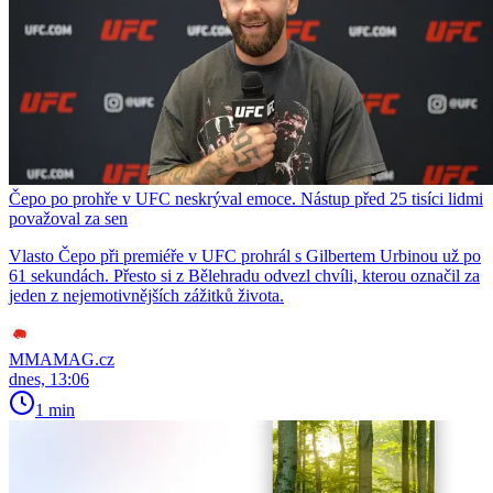
Čepo po prohře v UFC neskrýval emoce. Nástup před 25 tisíci lidmi
považoval za sen
Vlasto Čepo při premiéře v UFC prohrál s Gilbertem Urbinou už po
61 sekundách. Přesto si z Bělehradu odvezl chvíli, kterou označil za
jeden z nejemotivnějších zážitků života.
MMAMAG.cz
dnes, 13:06
1 min