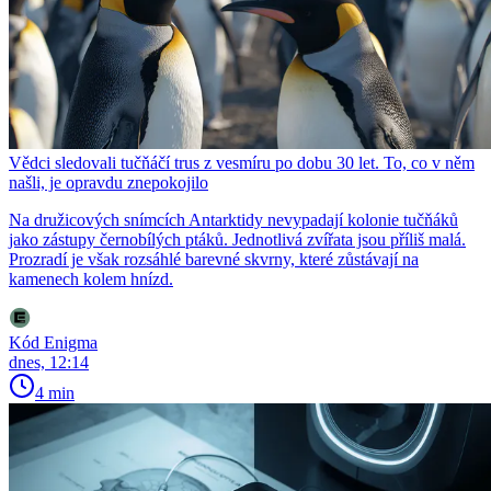
Vědci sledovali tučňáčí trus z vesmíru po dobu 30 let. To, co v něm
našli, je opravdu znepokojilo
Na družicových snímcích Antarktidy nevypadají kolonie tučňáků
jako zástupy černobílých ptáků. Jednotlivá zvířata jsou příliš malá.
Prozradí je však rozsáhlé barevné skvrny, které zůstávají na
kamenech kolem hnízd.
Kód Enigma
dnes, 12:14
4 min