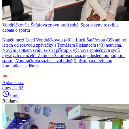
Vondráčková a Šafářová znovu proti sobě. Spor o syny rozvířila
debata o sportu
Napětí mezi Lucií Vondráčkovou (46) a Lucií Šafářovou (39) ani po
letech od rozvodu zpěvačky s Tomášem Plekancem (43) neutichá.
Novým jablkem sváru se stal přístup k výchově společných synů
bývalých manželů. Zatímco Šafářová prosazuje důslednou podporu
sportu, Vondráčková sází na svobodnější přístup a otevřenou
komunikaci s dětmi.
Aplausin.cz
dnes, 12:52
3 min
Reklama