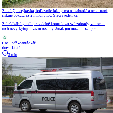
Zlatobýl, netýkavka, bolševník: kdo je má na zahradě a neodstraní,
riskuje pokutu až 2 miliony Kč. Stačí i jeden keř
Zahrádkáři by měli pravidelně kontrolovat své zahrady, zda se na
nich nevyskytují invazní rostliny. Jinak jim může hrozit pokuta.
Chalupáři-Zahrádkáři
dnes, 12:24
3 min