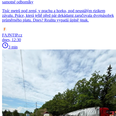
samotné odborníky
Tisíc metrů pod zemí, v prachu a horku, pod neustálým rizikem
závalu. Práce, která ještě před pár dekádami zaručovala dvojnásobek
průměrného platu. Dnes? Realita vypadá úplně jinak.
FAJNTIP.cz
dnes, 12:30
3 min