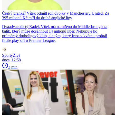
Český brankář Vítek odmítl roli dvojky v Manchesteru United. Za
395 milionů Kč míří do druhé anglické ligy
Dvaadvacetiletý Radek Vítek má namířeno do Middlesbrough za
balík, který může dosáhnout 14 milionů liber. Nekupuje ho
průměrný druholigový klub, ale tým, který letos v květnu prohrál
finále play-off o Premier League.
SportyŽivě
dnes, 12:58
3 min