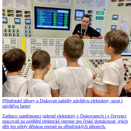
Příměstské tábory u Dukovan nabídly návštěvu elektrárny, sport i
návštěvu farmy
Zatímco zaměstnanci jaderné elektrárny v Dukovanech i v červenci
pracovali na zajištění elektrické energie pro české domácnosti, jejich
děti jen sršely dětskou energií na příměstských táborech.