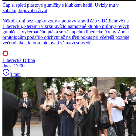
Čáp si spletl plastové gumičky s klubkem hadů. Uvízly mu v
zobáku, bojoval o život
Několik dní bez kapky vody a potravy strávil čáp v Dětřichově na
Liberecku, kterému v krku uvízlo namotané klubko průmyslových
gumiček. Vyčerpaného ptáka se zástupcům liberecké Archy Zoo a
ornitologům podařilo odchytit až na třetí pokus při včerejší pozdně
večerní akci, kterou iniciovali všímaví sousedé.
Liberecká Drbna
dnes, 13:00
3 min