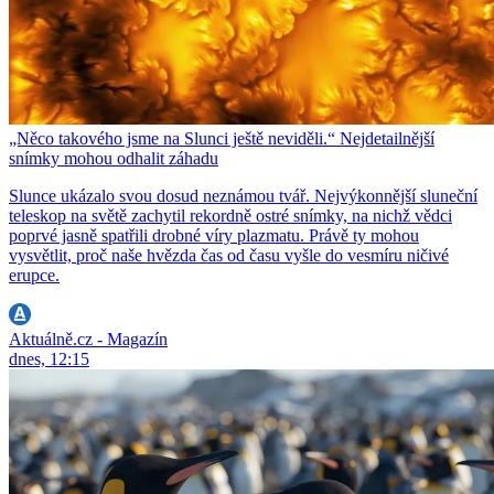
„Něco takového jsme na Slunci ještě neviděli.“ Nejdetailnější
snímky mohou odhalit záhadu
Slunce ukázalo svou dosud neznámou tvář. Nejvýkonnější sluneční
teleskop na světě zachytil rekordně ostré snímky, na nichž vědci
poprvé jasně spatřili drobné víry plazmatu. Právě ty mohou
vysvětlit, proč naše hvězda čas od času vyšle do vesmíru ničivé
erupce.
Aktuálně.cz - Magazín
dnes, 12:15