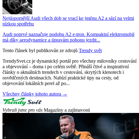
Nejúspornější Audi všech dob se vrací ke jménu A2 a sází na velmi
nízkou spotřebu
Audi poprvé naznačuje podobu A2 e-tron. Kompaktní elektromobil
má díky aerodynamice a úpravám pohonu jezdit...
Tento článek byl publikován ze zdrojů
Trendy svět
TrendySvet.cz je dynamický portál pro všechny milovníky cestování
a objevování – doma i po celém světě. Přináší čtivé a inspirativní
články o aktuálních trendech v cestování, skrytých klenotech i
osvědčených destinacích. Nabízí praktické tipy na cesty, od
objevování lokálních perel až po...
Všechny články tohoto autora →
Vybrali jsme pro vás
Magazíny a zajímavosti