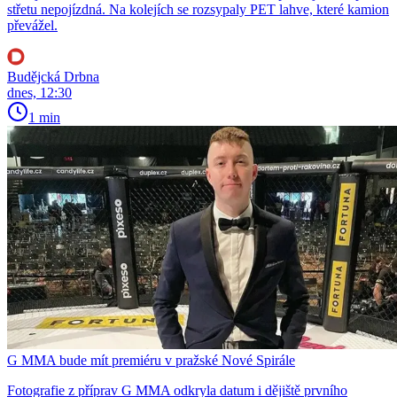
střetu nepojízdná. Na kolejích se rozsypaly PET lahve, které kamion
převážel.
Budějcká Drbna
dnes, 12:30
1 min
G MMA bude mít premiéru v pražské Nové Spirále
Fotografie z příprav G MMA odkryla datum i dějiště prvního