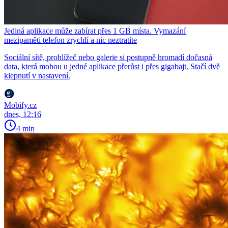
Jediná aplikace může zabírat přes 1 GB místa. Vymazání
mezipaměti telefon zrychlí a nic neztratíte
Sociální sítě, prohlížeč nebo galerie si postupně hromadí dočasná
data, která mohou u jedné aplikace přerůst i přes gigabajt. Stačí dvě
klepnutí v nastavení.
Mobify.cz
dnes, 12:16
4 min