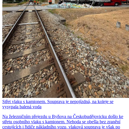
Střet vlaku s kamionem. Souprava je nepojízdná, na koleje se
vysypala balená voda
Na železničním přejezdu u Byňova na Českobudějovicku došlo ke
střetu osobního vlaku s kamionem. Nehoda se obešla bez zranění
cestujících i řidiče nákladního vozu, vlaková souprava je však po