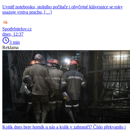
Uvnitř notebooku, stolního počítače i obyčejné klávesnice se roky
usazuje vrstva prachu, […]
Spotřebitelov.cz
dnes, 12:37
3 min
Reklama
Kolik dnes bere horník u nás a kolik v zahraničí? Číslo překvapilo i