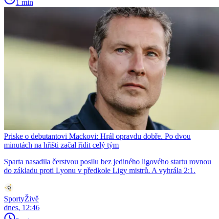
1 min
Priske o debutantovi Mackovi: Hrál opravdu dobře. Po dvou
minutách na hřišti začal řídit celý tým
Sparta nasadila čerstvou posilu bez jediného ligového startu rovnou
do základu proti Lyonu v předkole Ligy mistrů. A vyhrála 2:1.
SportyŽivě
dnes, 12:46