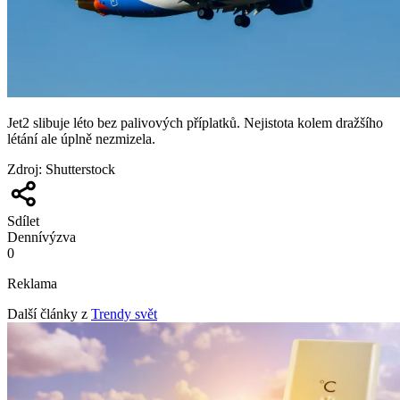
Jet2 slibuje léto bez palivových příplatků. Nejistota kolem dražšího
létání ale úplně nezmizela.
Zdroj
:
Shutterstock
Sdílet
Denní
výzva
0
Reklama
Další články z
Trendy svět