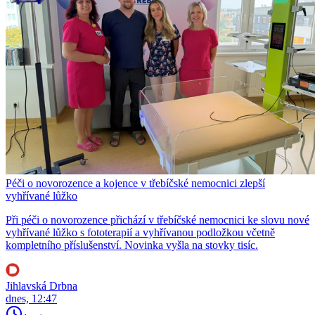
Péči o novorozence a kojence v třebíčské nemocnici zlepší
vyhřívané lůžko
Při péči o novorozence přichází v třebíčské nemocnici ke slovu nové
vyhřívané lůžko s fototerapií a vyhřívanou podložkou včetně
kompletního příslušenství. Novinka vyšla na stovky tisíc.
Jihlavská Drbna
dnes, 12:47