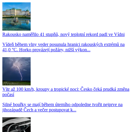
Rakousko naměřilo 41 stupňů, nový teplotní rekord padl ve Vídni
Vídeň během vlny veder posunula hranici rakouských extrémů na
41,0 °C. Horko provázejí požáry, nižší výkon...
Vítr až 100 km/h, kroupy a tropické noci: Česko čeká prudká změna
počasí
Silné bouřky se mají během úterního odpoledne tvořit nejprve na
jihozápadě Čech a večer postupovat k...