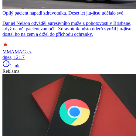
Opilý pacient napadl zdravotníka. Deset let jiu-jitsu udělalo své
Daniel Nelson odváděl agresivního muže z pohotovosti v Brisbane,
když na něj pacient zaútočil. Zdravotník místo úderů využil jiu-jitsu,
dostal ho na zem a držel do příchodu ochranky.
MMAMAG.cz
dnes, 12:17
1 min
Reklama