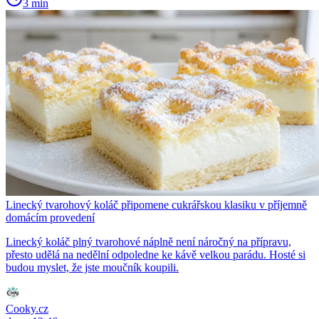
3 min
Linecký tvarohový koláč připomene cukrářskou klasiku v příjemně
domácím provedení
Linecký koláč plný tvarohové náplně není náročný na přípravu,
přesto udělá na nedělní odpoledne ke kávě velkou parádu. Hosté si
budou myslet, že jste moučník koupili.
Cooky.cz