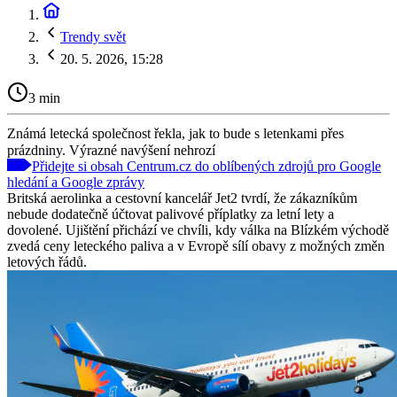
Trendy svět
20. 5. 2026, 15:28
3 min
Známá letecká společnost řekla, jak to bude s letenkami přes
prázdniny. Výrazné navýšení nehrozí
Přidejte si obsah Centrum.cz do oblíbených zdrojů pro Google
hledání a Google zprávy
Britská aerolinka a cestovní kancelář Jet2 tvrdí, že zákazníkům
nebude dodatečně účtovat palivové příplatky za letní lety a
dovolené. Ujištění přichází ve chvíli, kdy válka na Blízkém východě
zvedá ceny leteckého paliva a v Evropě sílí obavy z možných změn
letových řádů.