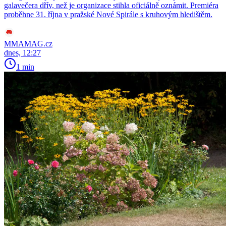
galavečera dřív, než je organizace stihla oficiálně oznámit. Premiéra
proběhne 31. října v pražské Nové Spirále s kruhovým hledištěm.
MMAMAG.cz
dnes, 12:27
1 min