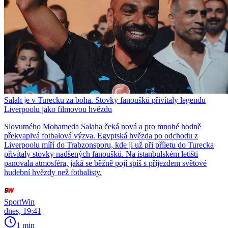
Salah je v Turecku za boha. Stovky fanoušků přivítaly legendu
Liverpoolu jako filmovou hvězdu
Slovutného Mohameda Salaha čeká nová a pro mnohé hodně
překvapivá fotbalová výzva. Egyptská hvězda po odchodu z
Liverpoolu míří do Trabzonsporu, kde ji už při příletu do Turecka
přivítaly stovky nadšených fanoušků. Na istanbulském letišti
panovala atmosféra, jaká se běžně pojí spíš s příjezdem světové
hudební hvězdy než fotbalisty.
SportWin
dnes, 19:41
1 min