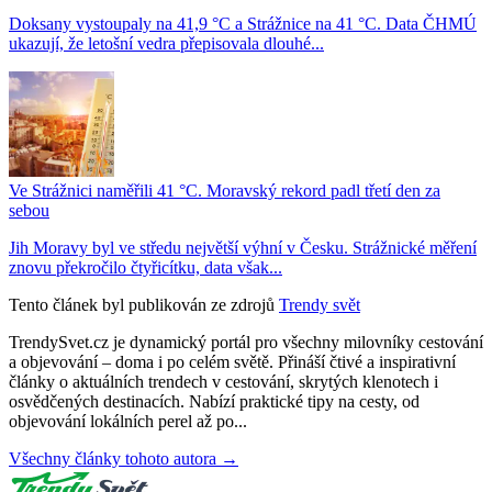
Doksany vystoupaly na 41,9 °C a Strážnice na 41 °C. Data ČHMÚ
ukazují, že letošní vedra přepisovala dlouhé...
Ve Strážnici naměřili 41 °C. Moravský rekord padl třetí den za
sebou
Jih Moravy byl ve středu největší výhní v Česku. Strážnické měření
znovu překročilo čtyřicítku, data však...
Tento článek byl publikován ze zdrojů
Trendy svět
TrendySvet.cz je dynamický portál pro všechny milovníky cestování
a objevování – doma i po celém světě. Přináší čtivé a inspirativní
články o aktuálních trendech v cestování, skrytých klenotech i
osvědčených destinacích. Nabízí praktické tipy na cesty, od
objevování lokálních perel až po...
Všechny články tohoto autora →