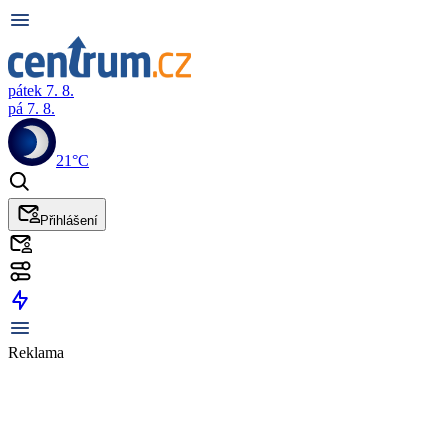
pátek 7. 8.
pá 7. 8.
21°C
Přihlášení
Reklama