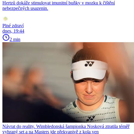
Hertzů dokáže stimulovat imunitní buňky v mozku k čištění
nebezpečných usazenin.
Plné zdraví
dnes, 19:44
2 min
Návrat do reality. Wimbledonská šampionka Nosková ztratila téměř
vyhraný set a na Masters jde překvapivě z kola ven