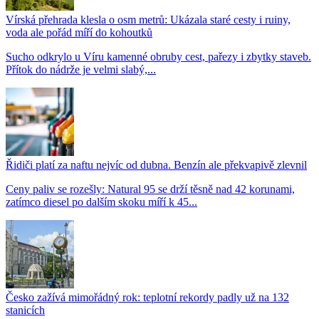
Vírská přehrada klesla o osm metrů: Ukázala staré cesty i ruiny,
voda ale pořád míří do kohoutků
Sucho odkrylo u Víru kamenné obruby cest, pařezy i zbytky staveb.
Přítok do nádrže je velmi slabý,...
Řidiči platí za naftu nejvíc od dubna. Benzín ale překvapivě zlevnil
Ceny paliv se rozešly: Natural 95 se drží těsně nad 42 korunami,
zatímco diesel po dalším skoku míří k 45...
Česko zažívá mimořádný rok: teplotní rekordy padly už na 132
stanicích