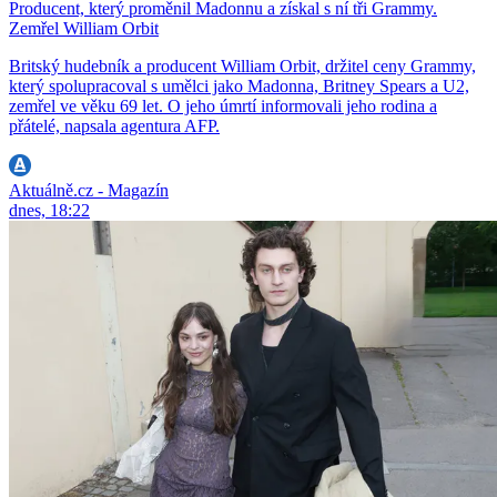
Producent, který proměnil Madonnu a získal s ní tři Grammy.
Zemřel William Orbit
Britský hudebník a producent William Orbit, držitel ceny Grammy,
který spolupracoval s umělci jako Madonna, Britney Spears a U2,
zemřel ve věku 69 let. O jeho úmrtí informovali jeho rodina a
přátelé, napsala agentura AFP.
Aktuálně.cz - Magazín
dnes, 18:22