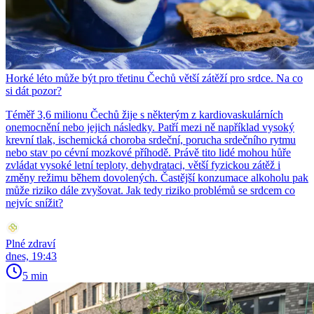
Horké léto může být pro třetinu Čechů větší zátěží pro srdce. Na co
si dát pozor?
Téměř 3,6 milionu Čechů žije s některým z kardiovaskulárních
onemocnění nebo jejich následky. Patří mezi ně například vysoký
krevní tlak, ischemická choroba srdeční, porucha srdečního rytmu
nebo stav po cévní mozkové příhodě. Právě tito lidé mohou hůře
zvládat vysoké letní teploty, dehydrataci, větší fyzickou zátěž i
změny režimu během dovolených. Častější konzumace alkoholu pak
může riziko dále zvyšovat. Jak tedy riziko problémů se srdcem co
nejvíc snížit?
Plné zdraví
dnes, 19:43
5 min