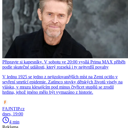
Připravte si kapesníky. V sobotu ve 20:00 vysílá Prima MAX příběh
podle skutečné události, který rozseká i ty nejtvrdší povahy
V lednu 1925 se jedno z nejizolovanějších míst na Zemi ocitlo v
sevření smrtící epidemie. Zatímco stovky dětských životů visely na
vlásku, v mrazu klesajícím pod minus čtyřicet stupňů se zrodil
hrdina, jehož jméno mělo být vymazáno z historie.
FAJNTIP.cz
dnes, 19:00
4 min
Reklama