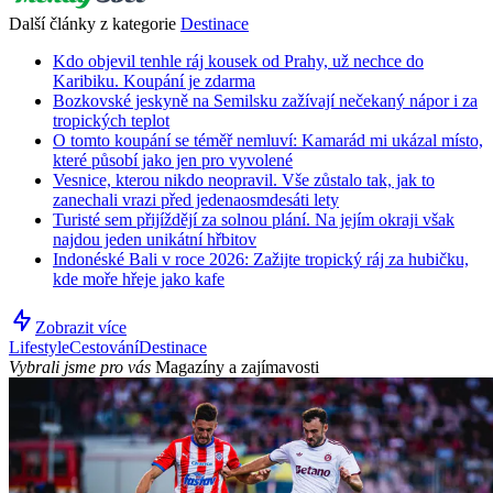
Další články z kategorie
Destinace
Kdo objevil tenhle ráj kousek od Prahy, už nechce do
Karibiku. Koupání je zdarma
Bozkovské jeskyně na Semilsku zažívají nečekaný nápor i za
tropických teplot
O tomto koupání se téměř nemluví: Kamarád mi ukázal místo,
které působí jako jen pro vyvolené
Vesnice, kterou nikdo neopravil. Vše zůstalo tak, jak to
zanechali vrazi před jedenaosmdesáti lety
Turisté sem přijíždějí za solnou plání. Na jejím okraji však
najdou jeden unikátní hřbitov
Indonéské Bali v roce 2026: Zažijte tropický ráj za hubičku,
kde moře hřeje jako kafe
Zobrazit více
Lifestyle
Cestování
Destinace
Vybrali jsme pro vás
Magazíny a zajímavosti