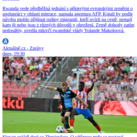
Rwanda vede předběžná jednání s některými evropskými zeměmi o
spolupráci v oblasti migrace, napsala agentura AFP. Kigali by podle
návrhu mohlo přijímat rodiny migrantů, kteří uvízli na cestě, nemají
kam jít nebo jsou z různých důvodů v ohrožení. Země dohody zatím
nedosáhly, uvedla mluvčí rwandské vlády Yolande Makoloová.
Aktuálně.cz - Zprávy
dnes, 19:30
Slovan ovládl duel se Zbrojovkou. O vítěznou trefu se postaral