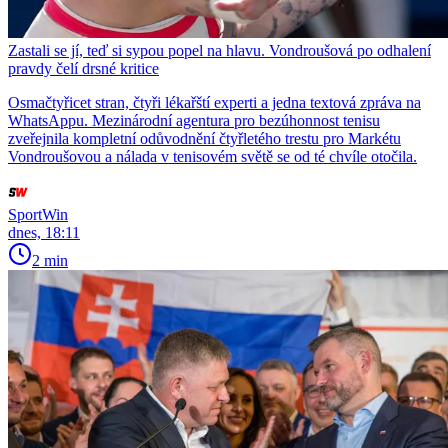
Zastali se jí, teď si sypou popel na hlavu. Vondroušová po odhalení
pravdy čelí drsné kritice
Osmačtyřicet stran, čtyři lékařští experti a jedna textová zpráva na
WhatsAppu. Mezinárodní agentura pro bezúhonnost tenisu
zveřejnila kompletní odůvodnění čtyřletého trestu pro Markétu
Vondroušovou a nálada v tenisovém světě se od té chvíle otočila.
SportWin
dnes, 18:11
2 min