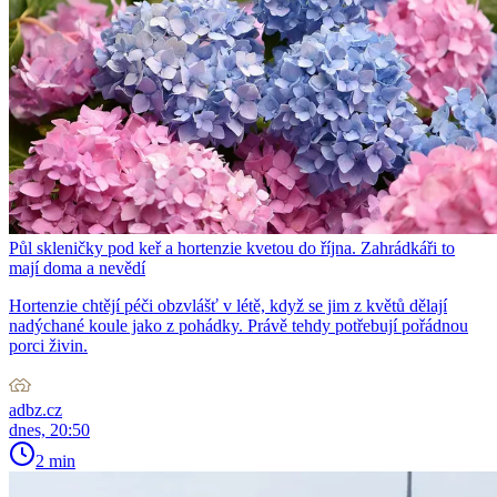
Půl skleničky pod keř a hortenzie kvetou do října. Zahrádkáři to
mají doma a nevědí
Hortenzie chtějí péči obzvlášť v létě, když se jim z květů dělají
nadýchané koule jako z pohádky. Právě tehdy potřebují pořádnou
porci živin.
adbz.cz
dnes, 20:50
2 min