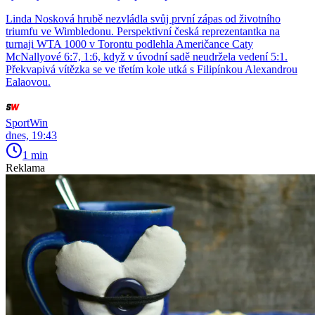
Linda Nosková hrubě nezvládla svůj první zápas od životního
triumfu ve Wimbledonu. Perspektivní česká reprezentantka na
turnaji WTA 1000 v Torontu podlehla Američance Caty
McNallyové 6:7, 1:6, když v úvodní sadě neudržela vedení 5:1.
Překvapivá vítězka se ve třetím kole utká s Filipínkou Alexandrou
Ealaovou.
SportWin
dnes, 19:43
1 min
Reklama