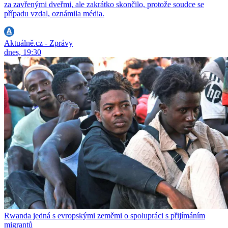
za zavřenými dveřmi, ale zakrátko skončilo, protože soudce se
případu vzdal, oznámila média.
Aktuálně.cz - Zprávy
dnes, 19:30
Rwanda jedná s evropskými zeměmi o spolupráci s přijímáním
migrantů