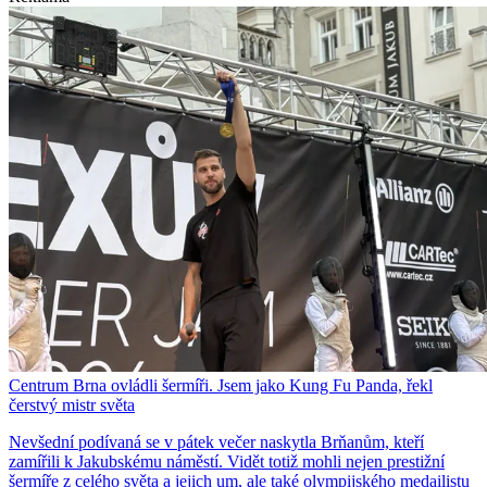
Centrum Brna ovládli šermíři. Jsem jako Kung Fu Panda, řekl
čerstvý mistr světa
Nevšední podívaná se v pátek večer naskytla Brňanům, kteří
zamířili k Jakubskému náměstí. Vidět totiž mohli nejen prestižní
šermíře z celého světa a jejich um, ale také olympijského medailistu