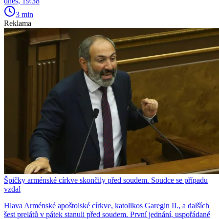
dnes, 19:38
3 min
Reklama
Špičky arménské církve skončily před soudem. Soudce se případu
vzdal
Hlava Arménské apoštolské církve, katolikos Garegin II., a dalších
šest prelátů v pátek stanuli před soudem. První jednání, uspořádané