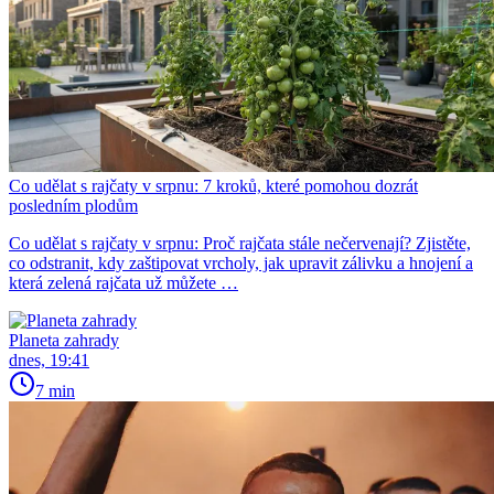
Co udělat s rajčaty v srpnu: 7 kroků, které pomohou dozrát
posledním plodům
Co udělat s rajčaty v srpnu: Proč rajčata stále nečervenají? Zjistěte,
co odstranit, kdy zaštipovat vrcholy, jak upravit zálivku a hnojení a
která zelená rajčata už můžete …
Planeta zahrady
dnes, 19:41
7 min