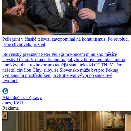
Pellegrini v čínské televizi zavzpomínal na komunismus. Po revoluci
jsme chybovali, přiznal
Slovenský prezident Peter Pellegrini koncem minulého měsíce
navštívil Čínu. V rámci třídenního pobytu v lidové republice mimo
jiné kývnul na rozhovor pro tamější státní televizi CGTN. V něm
nešetřil chválou Číny, sliby, že Slovensko může být pro Peking
vynikajícím prostředníkem, a zkritizoval vývoj po sametové
revoluci.
Aktuálně.cz - Zprávy
dnes, 18:11
Reklama