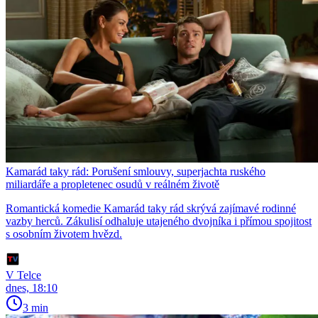
Kamarád taky rád: Porušení smlouvy, superjachta ruského
miliardáře a propletenec osudů v reálném životě
Romantická komedie Kamarád taky rád skrývá zajímavé rodinné
vazby herců. Zákulisí odhaluje utajeného dvojníka i přímou spojitost
s osobním životem hvězd.
V Telce
dnes, 18:10
3 min