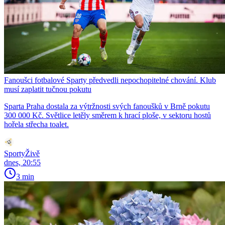
Fanoušci fotbalové Sparty předvedli nepochopitelné chování. Klub
musí zaplatit tučnou pokutu
Sparta Praha dostala za výtržnosti svých fanoušků v Brně pokutu
300 000 Kč. Světlice letěly směrem k hrací ploše, v sektoru hostů
hořela střecha toalet.
SportyŽivě
dnes, 20:55
3 min