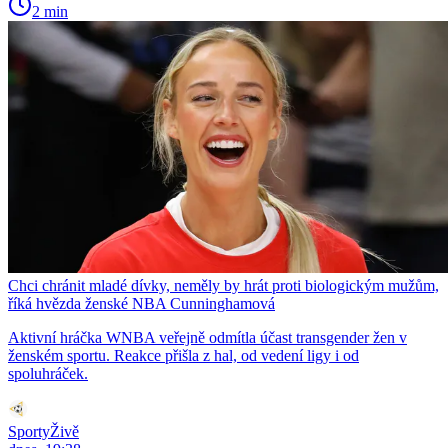
2 min
Chci chránit mladé dívky, neměly by hrát proti biologickým mužům,
říká hvězda ženské NBA Cunninghamová
Aktivní hráčka WNBA veřejně odmítla účast transgender žen v
ženském sportu. Reakce přišla z hal, od vedení ligy i od
spoluhráček.
SportyŽivě