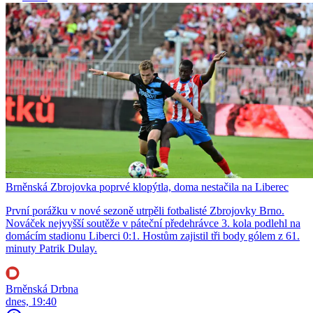
Brněnská Zbrojovka poprvé klopýtla, doma nestačila na Liberec
První porážku v nové sezoně utrpěli fotbalisté Zbrojovky Brno.
Nováček nejvyšší soutěže v páteční předehrávce 3. kola podlehl na
domácím stadionu Liberci 0:1. Hostům zajistil tři body gólem z 61.
minuty Patrik Dulay.
Brněnská Drbna
dnes, 19:40