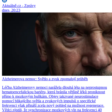
Aktuálně.cz - Zprávy
dnes, 20:23
Alzheimerova nemoc: Světlo a zvuk zpomalují průběh
Léčba Alzheimerovy nemoci narážela dlouhá léta na neprostupnou
hematoencefalickou bariéru, která bránila většině léků proniknout
přímo k mozkovým buňkám. Objev takzvané neurostimulace
pomocí blikajícího světla a zvukových impulsů o specifické
frekvenci však přináší zcela nový pohled na možnost regenerace.
Vědci zjistili, že synchronizace mozkových vln na frekvenci 40