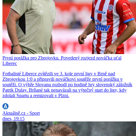
První porážka pro Zbrojovku. Povedený rozjezd nováčka uťal
Liberec
Fotbalisté Liberce zvítězili ve 3. kole první ligy v Brně nad
Zbrojovkou 1:0 a připravili nováčkovi soutěže první porážku v
soutěži. O výhře Slovanu rozhodl po hodině hry slovenský záložník
Patrik Dulay. Brňané tak nenavázali na výtečný start do ligy, kdy
zdolali Spartu a remizovali v Plzni.
Aktuálně.cz - Sport
dnes, 19:15