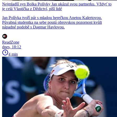
Nejmladší syn Bolka Polívky Jan ukázal svou partnerku. Vždyť to
je celá Vlastička z Dědictví, píší lidé
Jan Polívka tvoří pár s mladou herečkou Anetou Kalertovou.
Půvabná studentka na sebe poutá obrovskou pozornost kvůli
nápadné podobě s Dagmar Havlovou.
ReadZone
dnes, 18:12
4 min