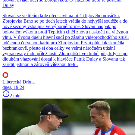
Dulay
Slovan se ve třetím kole představil na hřišti ligového nováčka.
Zbrojovka Brno se po třech letech vrátila do nejvyšší soutěže a do
nové sezony vstoupila ve výborné formě. Slovan naopak po
bojovném výkonu proti Teplicím chtěl znovu naskočit na vítěznou
vlnu. V úvodu duelu hlavní sudí po zásahu videorozhodčího zrušil
udělenou červenou kartu pro Zbrojovku. První půle tak skončila
bezbrankově, přesto si oba celky ve velmi náročném utkání
vypracovaly řadu příležitostí. Zlom přišel ve druhé půli, kdy se po
dlouhém vhazování dostal k hlavičce Patrik Dulay a Slovanu tak
zařídil jedinou a zároveň vítěznou trefu.
Liberecká Drbna
dnes, 19:24
2 min