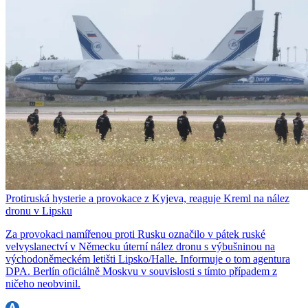
Protiruská hysterie a provokace z Kyjeva, reaguje Kreml na nález
dronu v Lipsku
Za provokaci namířenou proti Rusku označilo v pátek ruské
velvyslanectví v Německu úterní nález dronu s výbušninou na
východoněmeckém letišti Lipsko/Halle. Informuje o tom agentura
DPA. Berlín oficiálně Moskvu v souvislosti s tímto případem z
ničeho neobvinil.