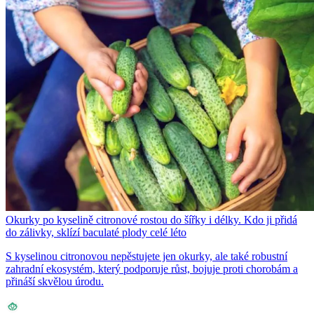
Okurky po kyselině citronové rostou do šířky i délky. Kdo ji přidá
do zálivky, sklízí baculaté plody celé léto
S kyselinou citronovou nepěstujete jen okurky, ale také robustní
zahradní ekosystém, který podporuje růst, bojuje proti chorobám a
přináší skvělou úrodu.