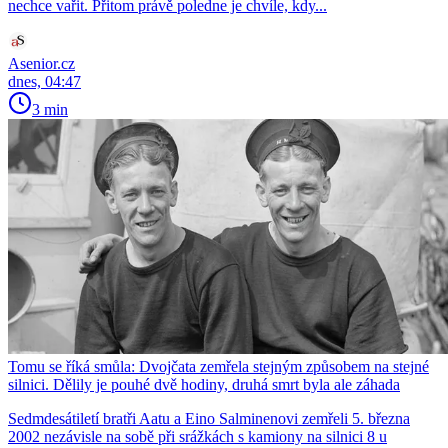
nechce vařit. Přitom právě poledne je chvíle, kdy...
Asenior.cz
dnes, 04:47
3 min
Tomu se říká smůla: Dvojčata zemřela stejným způsobem na stejné
silnici. Dělily je pouhé dvě hodiny, druhá smrt byla ale záhada
Sedmdesátiletí bratři Aatu a Eino Salminenovi zemřeli 5. března
2002 nezávisle na sobě při srážkách s kamiony na silnici 8 u