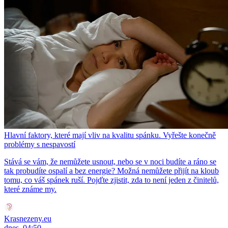
Hlavní faktory, které mají vliv na kvalitu spánku. Vyřešte konečně
problémy s nespavostí
Stává se vám, že nemůžete usnout, nebo se v noci budíte a ráno se
tak probudíte ospalí a bez energie? Možná nemůžete přijít na kloub
tomu, co váš spánek ruší. Pojďte zjistit, zda to není jeden z činitelů,
které známe my.
Krasnezeny.eu
dnes, 04:50