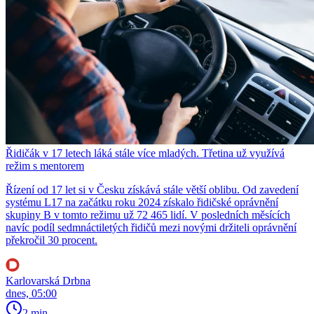
Řidičák v 17 letech láká stále více mladých. Třetina už využívá
režim s mentorem
Řízení od 17 let si v Česku získává stále větší oblibu. Od zavedení
systému L17 na začátku roku 2024 získalo řidičské oprávnění
skupiny B v tomto režimu už 72 465 lidí. V posledních měsících
navíc podíl sedmnáctiletých řidičů mezi novými držiteli oprávnění
překročil 30 procent.
Karlovarská Drbna
dnes, 05:00
2 min