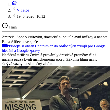
V Telce
19. 5. 2026, 16:12
4 min
Zmizelá: Spor o kšiltovku, drastické hubnutí hlavní hvězdy a nahota
Bena Afflecka ve sprše
Přidejte si obsah Centrum.cz do oblíbených zdrojů pro Google
hledání a Google zprávy
Natáčení thrilleru Zmizelá provázely drastické proměny těla i
nucená pauza kvůli malichernému sporu. Zákulisí filmu navíc
skrývá vazby na skutečný zločin.