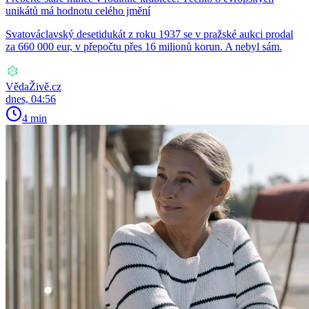
unikátů má hodnotu celého jmění
Svatováclavský desetidukát z roku 1937 se v pražské aukci prodal
za 660 000 eur, v přepočtu přes 16 milionů korun. A nebyl sám.
VědaŽivě.cz
dnes, 04:56
4 min