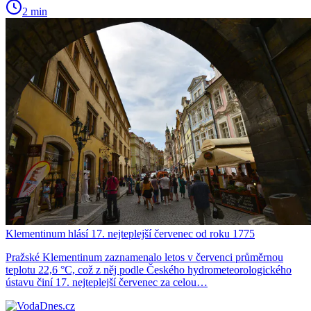
2 min
Klementinum hlásí 17. nejteplejší červenec od roku 1775
Pražské Klementinum zaznamenalo letos v červenci průměrnou
teplotu 22,6 °C, což z něj podle Českého hydrometeorologického
ústavu činí 17. nejteplejší červenec za celou…