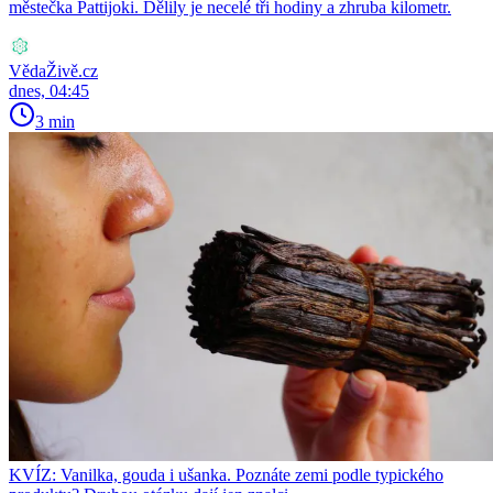
městečka Pattijoki. Dělily je necelé tři hodiny a zhruba kilometr.
VědaŽivě.cz
dnes, 04:45
3 min
KVÍZ: Vanilka, gouda i ušanka. Poznáte zemi podle typického