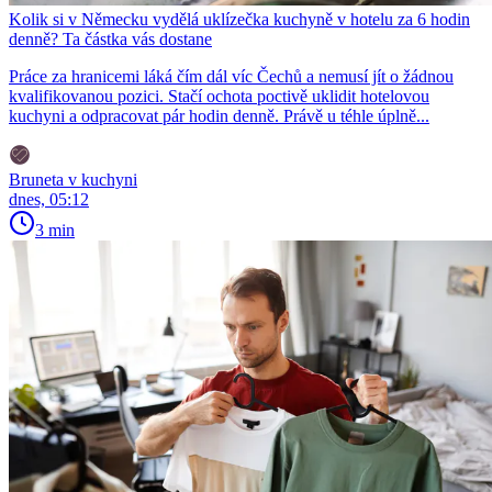
Kolik si v Německu vydělá uklízečka kuchyně v hotelu za 6 hodin
denně? Ta částka vás dostane
Práce za hranicemi láká čím dál víc Čechů a nemusí jít o žádnou
kvalifikovanou pozici. Stačí ochota poctivě uklidit hotelovou
kuchyni a odpracovat pár hodin denně. Právě u téhle úplně...
Bruneta v kuchyni
dnes, 05:12
3 min