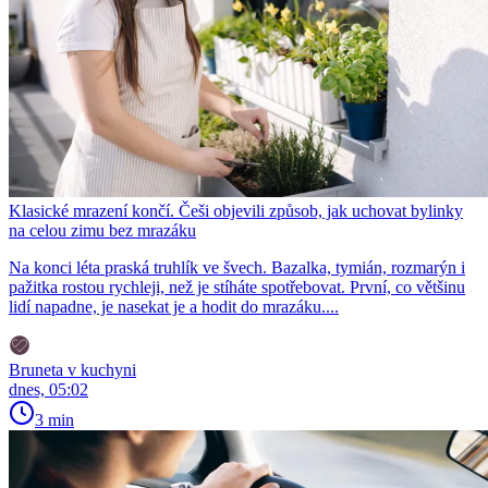
Klasické mrazení končí. Češi objevili způsob, jak uchovat bylinky
na celou zimu bez mrazáku
Na konci léta praská truhlík ve švech. Bazalka, tymián, rozmarýn i
pažitka rostou rychleji, než je stíháte spotřebovat. První, co většinu
lidí napadne, je nasekat je a hodit do mrazáku....
Bruneta v kuchyni
dnes, 05:02
3 min