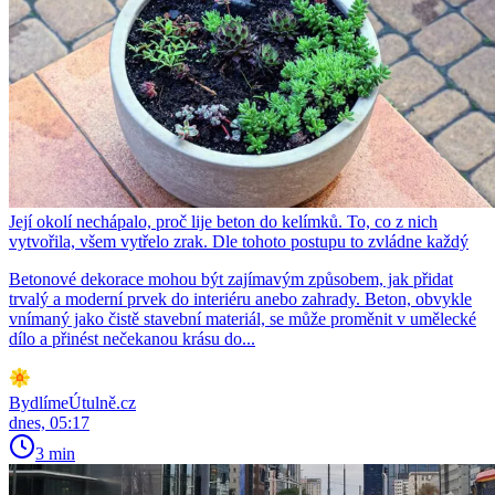
Její okolí nechápalo, proč lije beton do kelímků. To, co z nich
vytvořila, všem vytřelo zrak. Dle tohoto postupu to zvládne každý
Betonové dekorace mohou být zajímavým způsobem, jak přidat
trvalý a moderní prvek do interiéru anebo zahrady. Beton, obvykle
vnímaný jako čistě stavební materiál, se může proměnit v umělecké
dílo a přinést nečekanou krásu do...
BydlímeÚtulně.cz
dnes, 05:17
3 min