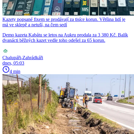
Kazety popsané fixem se prodávají za tisíce korun. Většina lidí je
má ve sklepě a netuší, na čem sedí
Demo kazeta Kabátu se letos na Aukru prodala za 3 380 Kč. Balík
dvanácti běžných kazet vedle toho odešel za 65 korun.
Chalupáři-Zahrádkáři
dnes, 05:03
4 min