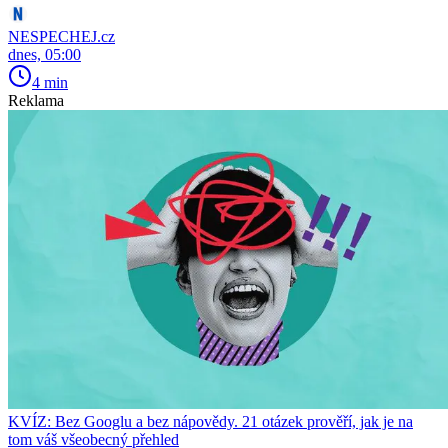
NESPECHEJ.cz
dnes, 05:00
4 min
Reklama
KVÍZ: Bez Googlu a bez nápovědy. 21 otázek prověří, jak je na
tom váš všeobecný přehled