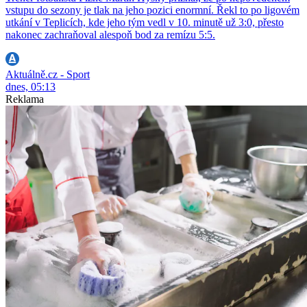
vstupu do sezony je tlak na jeho pozici enormní. Řekl to po ligovém
utkání v Teplicích, kde jeho tým vedl v 10. minutě už 3:0, přesto
nakonec zachraňoval alespoň bod za remízu 5:5.
Aktuálně.cz - Sport
dnes, 05:13
Reklama