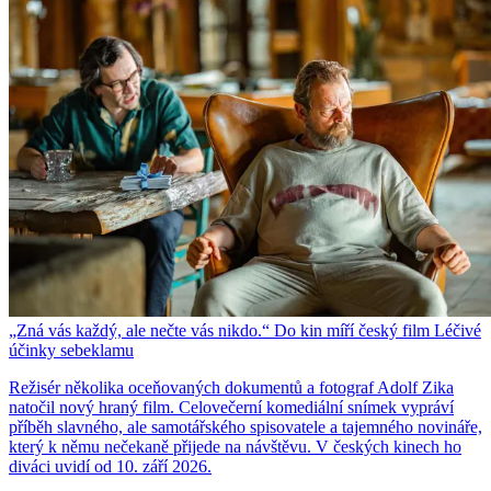
„Zná vás každý, ale nečte vás nikdo.“ Do kin míří český film Léčivé
účinky sebeklamu
Režisér několika oceňovaných dokumentů a fotograf Adolf Zika
natočil nový hraný film. Celovečerní komediální snímek vypráví
příběh slavného, ale samotářského spisovatele a tajemného novináře,
který k němu nečekaně přijede na návštěvu. V českých kinech ho
diváci uvidí od 10. září 2026.