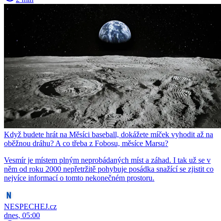
Když budete hrát na Měsíci baseball, dokážete míček vyhodit až na
oběžnou dráhu? A co třeba z Fobosu, měsíce Marsu?
Vesmír je místem plným neprobádaných míst a záhad. I tak už se v
něm od roku 2000 nepřetržitě pohybuje posádka snažící se zjistit co
nejvíce informací o tomto nekonečném prostoru.
NESPECHEJ.cz
dnes, 05:00