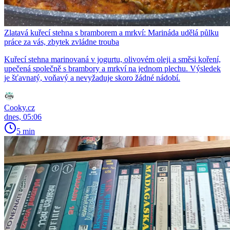
Zlatavá kuřecí stehna s bramborem a mrkví: Marináda udělá půlku
práce za vás, zbytek zvládne trouba
Kuřecí stehna marinovaná v jogurtu, olivovém oleji a směsi koření,
upečená společně s brambory a mrkví na jednom plechu. Výsledek
je šťavnatý, voňavý a nevyžaduje skoro žádné nádobí.
Cooky.cz
dnes, 05:06
5 min