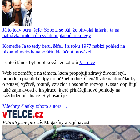
Já to tedy beru, šéfe: Sobota se bál, že přivolal infarkt, tajná
nahrávka milenců a svádění plachého kolegy
Komedie Já to tedy beru, šéfe...! z roku 1977 nabízí pohled na
pikantní metody náborářů. Natáčení provázel...
Tento článek byl publikován ze zdrojů
V Telce
Web se zaměřuje na témata, která propojují zdravý životní styl,
pohodu a praktické tipy do běžného dne. Čtenáři zde najdou články
o zdraví, výživě, rodině, vztazích i osobním rozvoji. Obsah doplňují
také zajímavosti a inspirace, které přinášejí nové pohledy na
každodenní situace. Styl psaní je...
Všechny články tohoto autora →
Vybrali jsme pro vás
Magazíny a zajímavosti