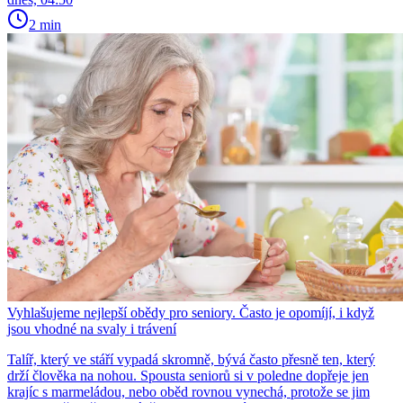
2 min
Vyhlašujeme nejlepší obědy pro seniory. Často je opomíjí, i když
jsou vhodné na svaly i trávení
Talíř, který ve stáří vypadá skromně, bývá často přesně ten, který
drží člověka na nohou. Spousta seniorů si v poledne dopřeje jen
krajíc s marmeládou, nebo oběd rovnou vynechá, protože se jim