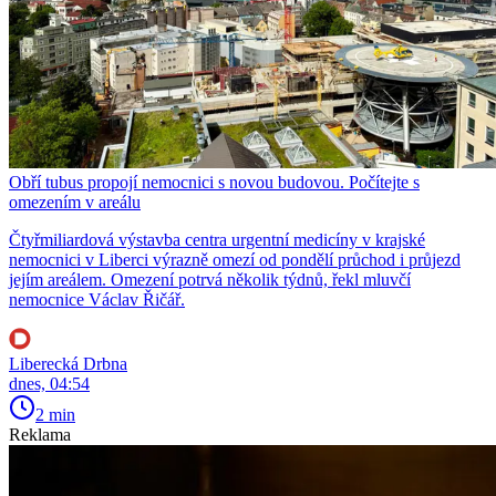
Obří tubus propojí nemocnici s novou budovou. Počítejte s
omezením v areálu
Čtyřmiliardová výstavba centra urgentní medicíny v krajské
nemocnici v Liberci výrazně omezí od pondělí průchod i průjezd
jejím areálem. Omezení potrvá několik týdnů, řekl mluvčí
nemocnice Václav Řičář.
Liberecká Drbna
dnes, 04:54
2 min
Reklama