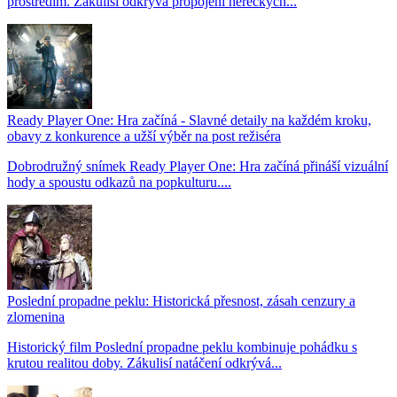
prostředím. Zákulisí odkrývá propojení hereckých...
Ready Player One: Hra začíná - Slavné detaily na každém kroku,
obavy z konkurence a užší výběr na post režiséra
Dobrodružný snímek Ready Player One: Hra začíná přináší vizuální
hody a spoustu odkazů na popkulturu....
Poslední propadne peklu: Historická přesnost, zásah cenzury a
zlomenina
Historický film Poslední propadne peklu kombinuje pohádku s
krutou realitou doby. Zákulisí natáčení odkrývá...