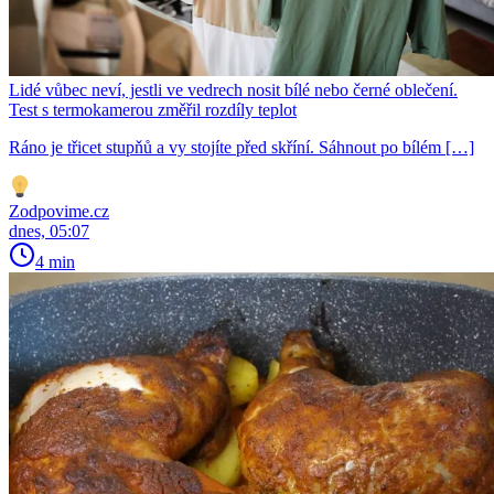
Lidé vůbec neví, jestli ve vedrech nosit bílé nebo černé oblečení.
Test s termokamerou změřil rozdíly teplot
Ráno je třicet stupňů a vy stojíte před skříní. Sáhnout po bílém […]
Zodpovime.cz
dnes, 05:07
4 min