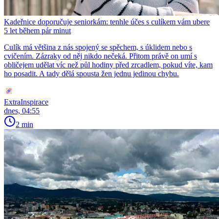
Kadeřnice doporučuje seniorkám: tenhle účes s culíkem vám ubere
5 let během pár minut
Culík má většina z nás spojený se spěchem, s úklidem nebo s
cvičením. Zázraky od něj nikdo nečeká. Přitom právě on umí s
obličejem udělat víc než půl hodiny před zrcadlem, pokud víte, kam
ho posadit. A tady dělá spousta žen jednu jedinou chybu.
ExtraInspirace
dnes, 04:55
2 min