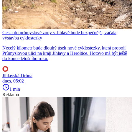
Cesta do průmyslové zóny v Jihlavě bude bezpečnější, začala
výstavba cyklostezky
Necelý kilometr bude dlouhý úsek nové cyklostezky, která propojí
Průmyslovou ulici na kraji Jihlavy a Heroltice. Hotovo má být ještě
do konce letošního roku.
Jihlavská Drbna
dnes, 05:02
1 min
Reklama