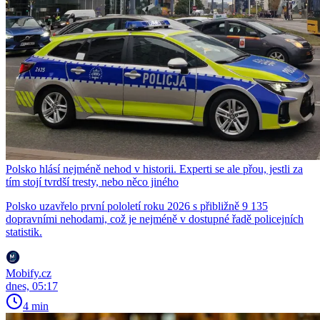
Polsko hlásí nejméně nehod v historii. Experti se ale přou, jestli za
tím stojí tvrdší tresty, nebo něco jiného
Polsko uzavřelo první pololetí roku 2026 s přibližně 9 135
dopravními nehodami, což je nejméně v dostupné řadě policejních
statistik.
Mobify.cz
dnes, 05:17
4 min