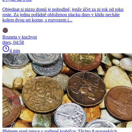
Objednat si pizzu domů je pohodlné, jenže účet za ni rok od roku
roste. Za jednu pořádně obloženou placku dnes v klidu necháte
kolem dvou set korun, s rozvozem i...
Bruneta v kuchyni
dnes, 04:58
4 min
Přeberte staré mince v rodinné krabičce: Těchto 8 evropských