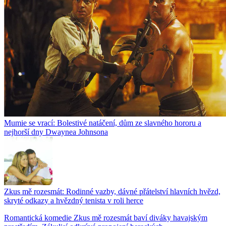
Mumie se vrací: Bolestivé natáčení, dům ze slavného hororu a
nejhorší dny Dwaynea Johnsona
Zkus mě rozesmát: Rodinné vazby, dávné přátelství hlavních hvězd,
skryté odkazy a hvězdný tenista v roli herce
Romantická komedie Zkus mě rozesmát baví diváky havajským