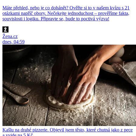
Máte přehled, nebo je co dohánět? Ověřte si to v našem kvízu s 21
otázkami napříč obory. Nečekejte jednoduchost – prověříme fakta,
souvislosti i logiku. Připravte se, bude to poctivá výzva!
Žena.cz
dnes, 04:59
Kašlu na drahé pizzerie. Objevil jsem těsto, které chutná jako z pece
a vyjde na 5 Kč