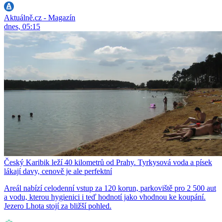
Aktuálně.cz - Magazín
dnes, 05:15
Český Karibik leží 40 kilometrů od Prahy. Tyrkysová voda a písek
lákají davy, cenově je ale perfektní
Areál nabízí celodenní vstup za 120 korun, parkoviště pro 2 500 aut
a vodu, kterou hygienici i teď hodnotí jako vhodnou ke koupání.
Jezero Lhota stojí za bližší pohled.