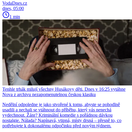
VodaDnes.cz
dnes, 05:00
1 min
Tenhle trhák milují všechny Husákovy děti. Dnes v 16:25 vytáhne
Nova z archivu nezapomenutelnou českou klasiku
Nedělní odpoledne je jako stvořené k tomu, abyste se pohodlně
usadili a nechali se vtáhnout do příběhu, který vás nenechá
vydechnout. Žánr? Kriminální komedie s pořádnou dávkou
nostalgie. Nálada? Napínavá, vtipná, místy drsná – přesně to, co
potřebujete k dokonalému odpočinku před novým týdnem.