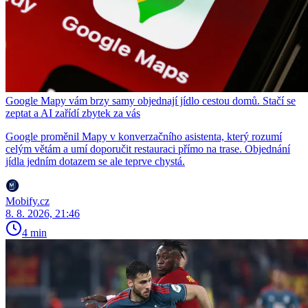
Google Mapy vám brzy samy objednají jídlo cestou domů. Stačí se
zeptat a AI zařídí zbytek za vás
Google proměnil Mapy v konverzačního asistenta, který rozumí
celým větám a umí doporučit restauraci přímo na trase. Objednání
jídla jedním dotazem se ale teprve chystá.
Mobify.cz
8. 8. 2026, 21:46
4 min