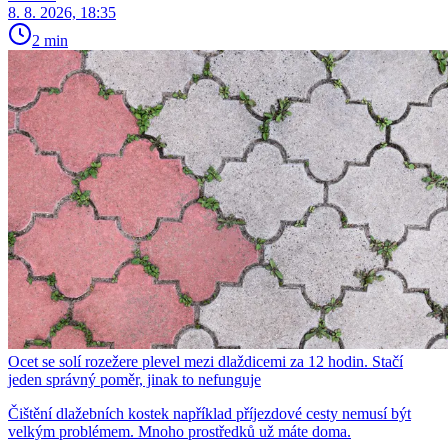
8. 8. 2026, 18:35
2 min
Ocet se solí rozežere plevel mezi dlaždicemi za 12 hodin. Stačí
jeden správný poměr, jinak to nefunguje
Čištění dlažebních kostek například příjezdové cesty nemusí být
velkým problémem. Mnoho prostředků už máte doma.