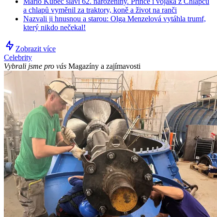
Mário Kubec slaví 62. narozeniny. Prince i vojáka z Chlapců
a chlapů vyměnil za traktory, koně a život na ranči
Nazvali ji hnusnou a starou: Olga Menzelová vytáhla trumf,
který nikdo nečekal!
Zobrazit více
Celebrity
Vybrali jsme pro vás
Magazíny a zajímavosti