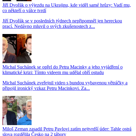
Jiří Dvořák o výjezdu na Ukrajinu, kde viděl samé hrůzy: Vadí mu,
co někteří o válce tvrdí
Jiří Dvořák se v posledních týdnech nepřipomněl jen hereckou
prací. Nedávno mluvil o svých zkušenostech z...
Michal Suchánek se opřel do Petra Macinky a jeho vyjádření o
klimatické krizi: Tímto videem mu udělal obří ostudu
Michal Suchánek zveřejnil video s bundou vybavenou větráčky a
připojil ironický vzkaz Petru Macinkovi. Za...
Miloš Zeman zasadil Petru Pavlovi zatím nejtvrdší úder: Tahle ostrá
slova rozdělila Česko na 2 tábory