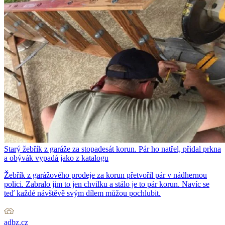
Starý žebřík z garáže za stopadesát korun. Pár ho natřel, přidal prkna
a obývák vypadá jako z katalogu
Žebřík z garážového prodeje za korun přetvořil pár v nádhernou
polici. Zabralo jim to jen chvilku a stálo je to pár korun. Navíc se
teď každé návštěvě svým dílem můžou pochlubit.
adbz.cz