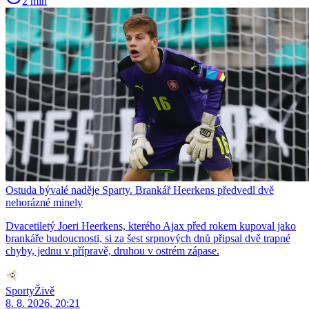
2 min
Ostuda bývalé naděje Sparty. Brankář Heerkens předvedl dvě
nehorázné minely
Dvacetiletý Joeri Heerkens, kterého Ajax před rokem kupoval jako
brankáře budoucnosti, si za šest srpnových dnů připsal dvě trapné
chyby, jednu v přípravě, druhou v ostrém zápase.
SportyŽivě
8. 8. 2026, 20:21