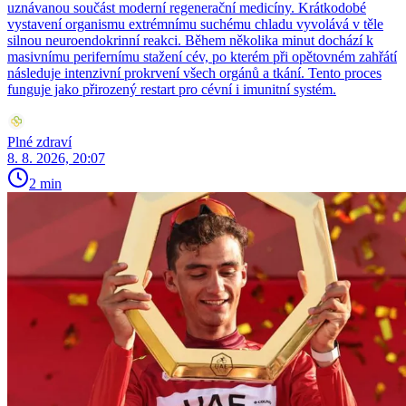
uznávanou součást moderní regenerační medicíny. Krátkodobé
vystavení organismu extrémnímu suchému chladu vyvolává v těle
silnou neuroendokrinní reakci. Během několika minut dochází k
masivnímu perifernímu stažení cév, po kterém při opětovném zahřátí
následuje intenzivní prokrvení všech orgánů a tkání. Tento proces
funguje jako přirozený restart pro cévní i imunitní systém.
Plné zdraví
8. 8. 2026, 20:07
2 min