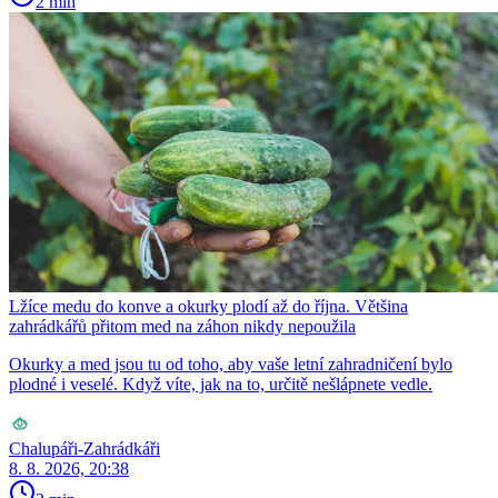
2 min
Lžíce medu do konve a okurky plodí až do října. Většina
zahrádkářů přitom med na záhon nikdy nepoužila
Okurky a med jsou tu od toho, aby vaše letní zahradničení bylo
plodné i veselé. Když víte, jak na to, určitě nešlápnete vedle.
Chalupáři-Zahrádkáři
8. 8. 2026, 20:38