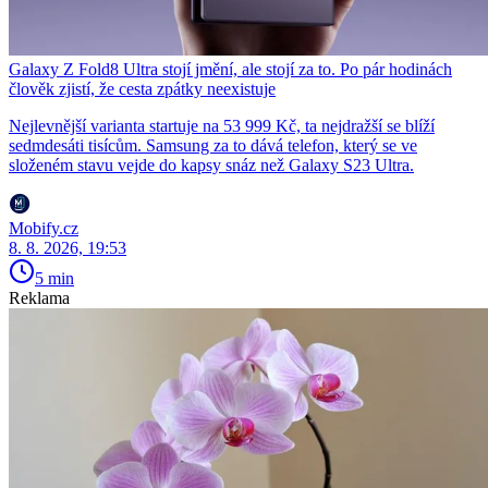
Galaxy Z Fold8 Ultra stojí jmění, ale stojí za to. Po pár hodinách
člověk zjistí, že cesta zpátky neexistuje
Nejlevnější varianta startuje na 53 999 Kč, ta nejdražší se blíží
sedmdesáti tisícům. Samsung za to dává telefon, který se ve
složeném stavu vejde do kapsy snáz než Galaxy S23 Ultra.
Mobify.cz
8. 8. 2026, 19:53
5 min
Reklama