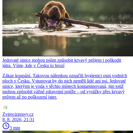
Jedovaté sinice mohou psům způsobit krvavý průjem i poškodit
játra. Víme, kde v Česku to hrozí
Zákaz koupání. Takovou nálepkou označili hygienici osm vodních
ploch v Česku. Vstupovat by do nich neměli lidé ani psi. Jedovaté
sinice, kterými je voda v těchto místech kontaminovaná, jim totiž
mohou způsobit vážné zdravotní potíže – od vyrážky přes krvavý
průjem až po poškození jater.
Zvirecizpravy.cz
8. 8. 2026, 21:31
3 min