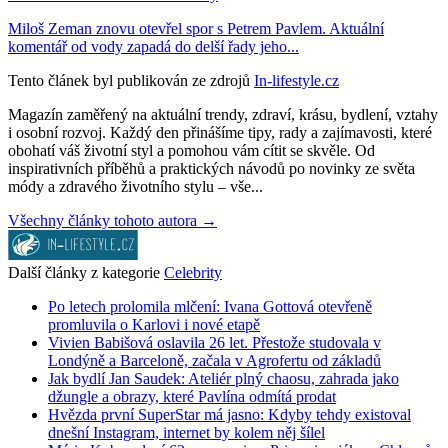
Miloš Zeman znovu otevřel spor s Petrem Pavlem. Aktuální
komentář od vody zapadá do delší řady jeho...
Tento článek byl publikován ze zdrojů
In-lifestyle.cz
Magazín zaměřený na aktuální trendy, zdraví, krásu, bydlení, vztahy
i osobní rozvoj. Každý den přinášíme tipy, rady a zajímavosti, které
obohatí váš životní styl a pomohou vám cítit se skvěle. Od
inspirativních příběhů a praktických návodů po novinky ze světa
módy a zdravého životního stylu – vše...
Všechny články tohoto autora →
Další články z kategorie
Celebrity
Po letech prolomila mlčení: Ivana Gottová otevřeně
promluvila o Karlovi i nové etapě
Vivien Babišová oslavila 26 let. Přestože studovala v
Londýně a Barceloně, začala v Agrofertu od základů
Jak bydlí Jan Saudek: Ateliér plný chaosu, zahrada jako
džungle a obrazy, které Pavlína odmítá prodat
Hvězda první SuperStar má jasno: Kdyby tehdy existoval
dnešní Instagram, internet by kolem něj šílel