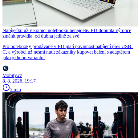
Nabíječku už v krabici notebooku nenajdete. EU donutila výrobce
změnit pravidla, od dubna jedině za své
Pro notebooky prodávané v EU platí povinnost nabíjení přes USB-
C, a výrobci už nesmí nutit zákazníky kupovat balení s adaptérem
jako jedinou variantu.
Mobify.cz
8. 8. 2026, 19:17
5 min