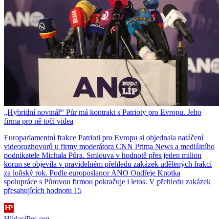
„Hybridní novinář“ Půr má kontrakt s Patrioty pro Evropu. Jeho
firma pro ně točí videa
Europarlamentní frakce Patrioti pro Evropu si objednala natáčení
videorozhovorů u firmy moderátora CNN Prima News a mediálního
podnikatele Michala Půra. Smlouva v hodnotě přes jeden milion
korun se objevila v pravidelném přehledu zakázek udělených frakcí
za loňský rok. Podle europoslance ANO Ondřeje Knotka
spolupráce s Půrovou firmou pokračuje i letos. V přehledu zakázek
přesahujících hodnotu 15
HlídacíPes.org