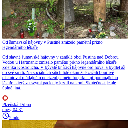
Od šumavské hájovny v Pustině zmizelo pamětní prkno
legendárního lékaře
Od slavné šumavské hájovny v zaniklé obci Pustina nad Dobrou
Vodou u Hartmanic zmizelo pamětní prkno legendárního lékaře
Zdeňka Kostroucha. V bývalé knížecí hájovně ordinoval a bydlel až
do své smrti. Na sociálních sítích lidé okamžitě začali bouřlivě
diskutovat o údajném odcizení pamětního prkna připomínajícího
lékaře, který za svými pacienty jezdil na koni. Skutečnost je ale
úplně jiná.
Plzeňská Drbna
dnes, 04:31
5 min