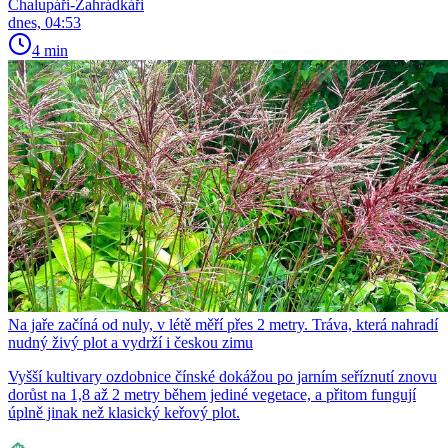
Chalupáři-Zahrádkáři
dnes, 04:53
4 min
Na jaře začíná od nuly, v létě měří přes 2 metry. Tráva, která nahradí
nudný živý plot a vydrží i českou zimu
Vyšší kultivary ozdobnice čínské dokážou po jarním seříznutí znovu
dorůst na 1,8 až 2 metry během jediné vegetace, a přitom fungují
úplně jinak než klasický keřový plot.