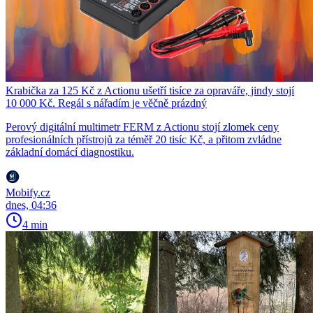
Krabička za 125 Kč z Actionu ušetří tisíce za opraváře, jindy stojí
10 000 Kč. Regál s nářadím je věčně prázdný
Perový digitální multimetr FERM z Actionu stojí zlomek ceny
profesionálních přístrojů za téměř 20 tisíc Kč, a přitom zvládne
základní domácí diagnostiku.
Mobify.cz
dnes, 04:36
4 min