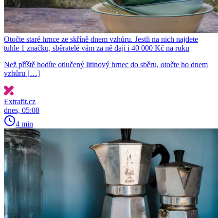
Otočte staré hrnce ze skříně dnem vzhůru. Jestli na nich najdete
tuhle 1 značku, sběratelé vám za ně dají i 40 000 Kč na ruku
Než příště hodíte otlučený litinový hrnec do sběru, otočte ho dnem
vzhůru […]
Extrafit.cz
dnes, 05:08
4 min