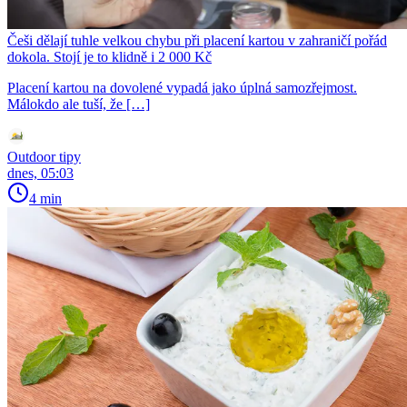
Češi dělají tuhle velkou chybu při placení kartou v zahraničí pořád
dokola. Stojí je to klidně i 2 000 Kč
Placení kartou na dovolené vypadá jako úplná samozřejmost.
Málokdo ale tuší, že […]
Outdoor tipy
dnes, 05:03
4 min