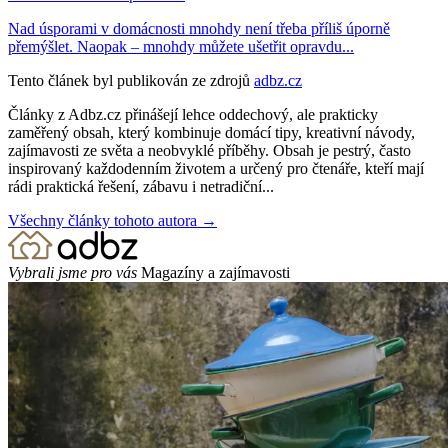
Nad úsporami v domácnosti mnohdy není třeba příliš úporně
přemýšlet. Naopak – mnohdy můžete ušetřit opravdu...
Tento článek byl publikován ze zdrojů
adbz.cz
Články z Adbz.cz přinášejí lehce oddechový, ale prakticky
zaměřený obsah, který kombinuje domácí tipy, kreativní návody,
zajímavosti ze světa a neobvyklé příběhy. Obsah je pestrý, často
inspirovaný každodenním životem a určený pro čtenáře, kteří mají
rádi praktická řešení, zábavu i netradiční...
Všechny články tohoto autora →
Vybrali jsme pro vás
Magazíny a zajímavosti