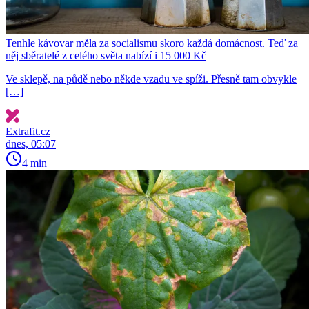
Tenhle kávovar měla za socialismu skoro každá domácnost. Teď za
něj sběratelé z celého světa nabízí i 15 000 Kč
Ve sklepě, na půdě nebo někde vzadu ve spíži. Přesně tam obvykle
[…]
Extrafit.cz
dnes, 05:07
4 min