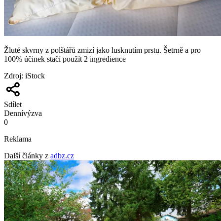
Žluté skvrny z polštářů zmizí jako lusknutím prstu. Šetrně a pro
100% účinek stačí použít 2 ingredience
Zdroj
:
iStock
Sdílet
Denní
výzva
0
Reklama
Další články z
adbz.cz