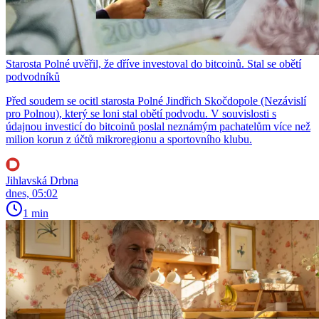
Starosta Polné uvěřil, že dříve investoval do bitcoinů. Stal se obětí
podvodníků
Před soudem se ocitl starosta Polné Jindřich Skočdopole (Nezávislí
pro Polnou), který se loni stal obětí podvodu. V souvislosti s
údajnou investicí do bitcoinů poslal neznámým pachatelům více než
milion korun z účtů mikroregionu a sportovního klubu.
Jihlavská Drbna
dnes, 05:02
1 min