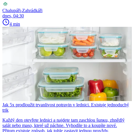
Chalupáři-Zahrádkáři
dnes, 04:30
4 min
Jak 5x prodloužit trvanlivost potravin v lednici. Existuje jednoduchý
trik
Každý den otevřete lednici a najdete tam zaschlou šunкu, zhnědlý
salát nebo maso, které už páchne. Vyhodíte to a koupíte nové.
Přitom existuje způsob, jak tohle zastavit jednou provždy.