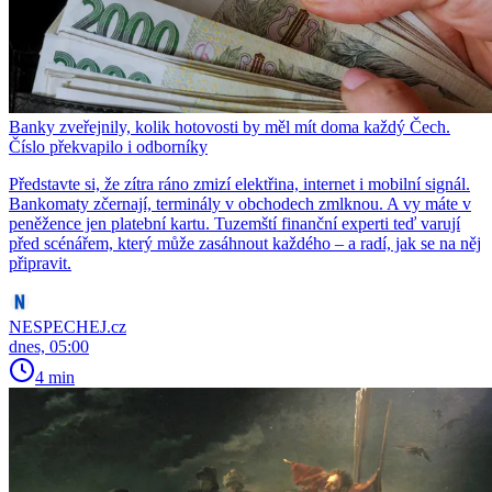
Banky zveřejnily, kolik hotovosti by měl mít doma každý Čech.
Číslo překvapilo i odborníky
Představte si, že zítra ráno zmizí elektřina, internet i mobilní signál.
Bankomaty zčernají, terminály v obchodech zmlknou. A vy máte v
peněžence jen platební kartu. Tuzemští finanční experti teď varují
před scénářem, který může zasáhnout každého – a radí, jak se na něj
připravit.
NESPECHEJ.cz
dnes, 05:00
4 min