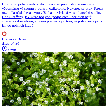
Dlouho se pohybovala v akademickém prostředí a věnovala se
vědeckému výzkumu v oblasti toxikologie. Nakonec se však Tereza
rozhodla následovat svou vášeň a otevřela si vlastní taneční studio.
Dnes učí ženy, jak skrze pohyb v podpatcích i bez nich najít
ztracené sebevědomí, a bourá předsudky o tom, že pole dance patří
jen do nočních klubů.
Hradecká Drbna
dnes, 04:30
4 min