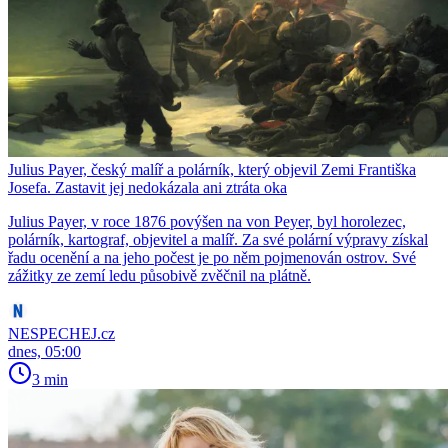
Julius Payer, český malíř a polárník, který objevil Zemi Františka
Josefa. Zastavit jej nedokázala ani ztráta oka
Julius Payer, v roce 1876 povýšen na von Peyer, byl horolezec,
polárník, kartograf, objevitel a malíř. Za své polární výpravy získal
řadu ocenění a na jeho počest je po něm pojmenován ostrov. Své
zážitky ze zemí ledu působivě zvěčnil na plátně.
NESPECHEJ.cz
dnes, 05:00
3 min