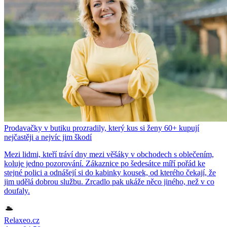
Prodavačky v butiku prozradily, který kus si ženy 60+ kupují
nejčastěji a nejvíc jim škodí
Mezi lidmi, kteří tráví dny mezi věšáky v obchodech s oblečením,
koluje jedno pozorování. Zákaznice po šedesátce míří pořád ke
stejné polici a odnášejí si do kabinky kousek, od kterého čekají, že
jim udělá dobrou službu. Zrcadlo pak ukáže něco jiného, než v co
doufaly.
Relaxeo.cz