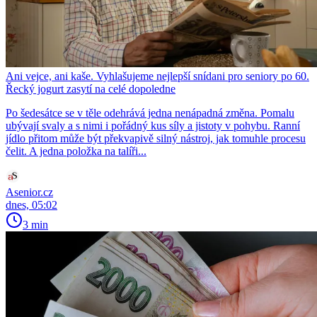
Ani vejce, ani kaše. Vyhlašujeme nejlepší snídani pro seniory po 60.
Řecký jogurt zasytí na celé dopoledne
Po šedesátce se v těle odehrává jedna nenápadná změna. Pomalu
ubývají svaly a s nimi i pořádný kus síly a jistoty v pohybu. Ranní
jídlo přitom může být překvapivě silný nástroj, jak tomuhle procesu
čelit. A jedna položka na talíři...
Asenior.cz
dnes, 05:02
3 min