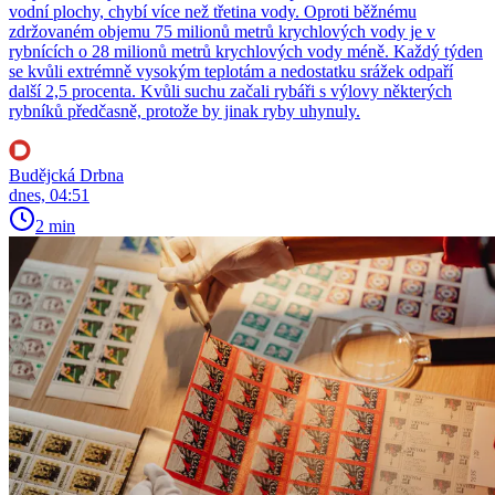
vodní plochy, chybí více než třetina vody. Oproti běžnému
zdržovaném objemu 75 milionů metrů krychlových vody je v
rybnících o 28 milionů metrů krychlových vody méně. Každý týden
se kvůli extrémně vysokým teplotám a nedostatku srážek odpaří
další 2,5 procenta. Kvůli suchu začali rybáři s výlovy některých
rybníků předčasně, protože by jinak ryby uhynuly.
Budějcká Drbna
dnes, 04:51
2 min