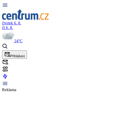
čtvrtek 6. 8.
čt 6. 8.
24°C
Přihlášení
Reklama