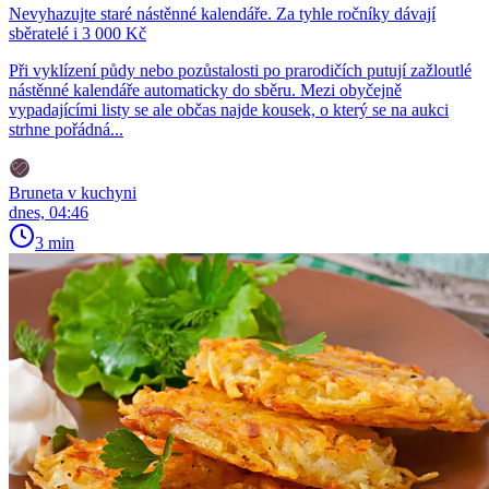
Nevyhazujte staré nástěnné kalendáře. Za tyhle ročníky dávají
sběratelé i 3 000 Kč
Při vyklízení půdy nebo pozůstalosti po prarodičích putují zažloutlé
nástěnné kalendáře automaticky do sběru. Mezi obyčejně
vypadajícími listy se ale občas najde kousek, o který se na aukci
strhne pořádná...
Bruneta v kuchyni
dnes, 04:46
3 min