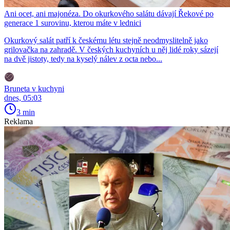
Ani ocet, ani majonéza. Do okurkového salátu dávají Řekové po
generace 1 surovinu, kterou máte v lednici
Okurkový salát patří k českému létu stejně neodmyslitelně jako
grilovačka na zahradě. V českých kuchyních u něj lidé roky sázejí
na dvě jistoty, tedy na kyselý nálev z octa nebo...
Bruneta v kuchyni
dnes, 05:03
3 min
Reklama