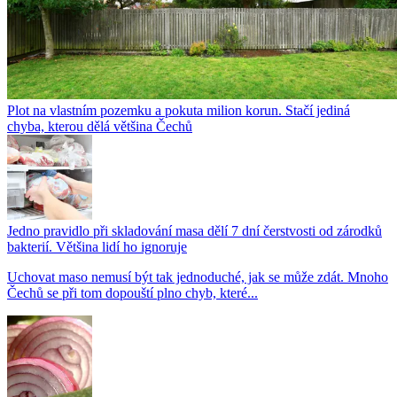
Plot na vlastním pozemku a pokuta milion korun. Stačí jediná
chyba, kterou dělá většina Čechů
Jedno pravidlo při skladování masa dělí 7 dní čerstvosti od zárodků
bakterií. Většina lidí ho ignoruje
Uchovat maso nemusí být tak jednoduché, jak se může zdát. Mnoho
Čechů se při tom dopouští plno chyb, které...