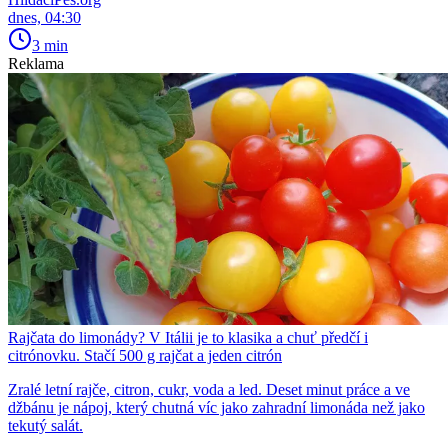
dnes, 04:30
3 min
Reklama
Rajčata do limonády? V Itálii je to klasika a chuť předčí i
citrónovku. Stačí 500 g rajčat a jeden citrón
Zralé letní rajče, citron, cukr, voda a led. Deset minut práce a ve
džbánu je nápoj, který chutná víc jako zahradní limonáda než jako
tekutý salát.