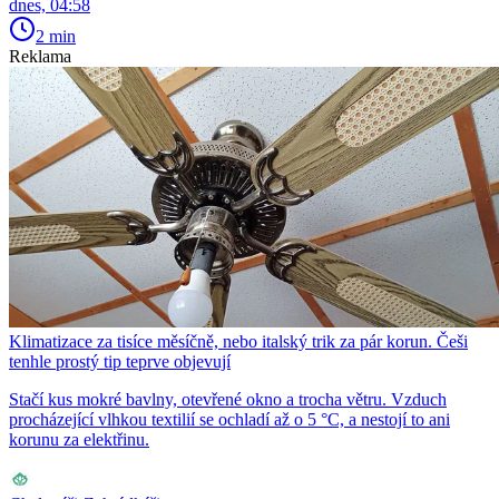
dnes, 04:58
2 min
Reklama
Klimatizace za tisíce měsíčně, nebo italský trik za pár korun. Češi
tenhle prostý tip teprve objevují
Stačí kus mokré bavlny, otevřené okno a trocha větru. Vzduch
procházející vlhkou textilií se ochladí až o 5 °C, a nestojí to ani
korunu za elektřinu.