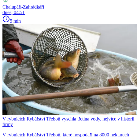
Chalupáři-Zahrádkáři
dnes, 04:51
5 min
V rybnících Rybářství Třeboň vyschla třetina vody, nejvíce v historii
firmy
V rybnících Rybářství Třeboň, které hospodaří na 8000 hektarech