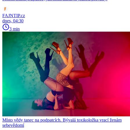
FAJNTIP.cz
dnes, 04:30
3 min
Místo vědy tanec na podpatcích. Bývalá toxikoložka vrací ženám
sebevědomí