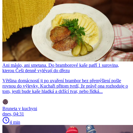
Ani máslo, ani smetana. Do bramborové kaše patří 1 surovina,
kterou Češi denně vylévají do dřezu
Většina domácností ji po uvaření brambor bez přemýšlení pošle
rovnou do výlevky. Kuchaři přitom tvrdí, že právě ona rozhoduje o
tom, jestli bude kaše hladká a držící tvar, nebo řídká...
Bruneta v kuchyni
dnes, 04:31
4 min