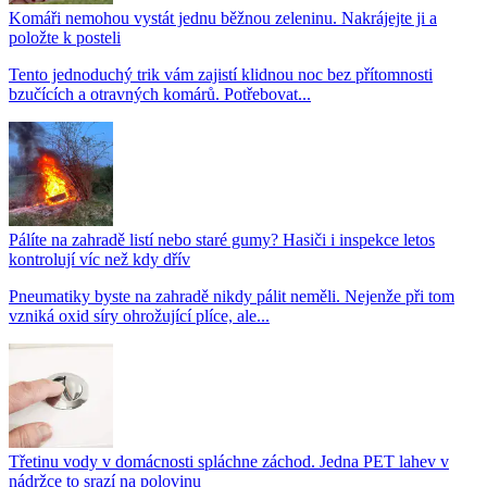
Komáři nemohou vystát jednu běžnou zeleninu. Nakrájejte ji a
položte k posteli
Tento jednoduchý trik vám zajistí klidnou noc bez přítomnosti
bzučících a otravných komárů. Potřebovat...
Pálíte na zahradě listí nebo staré gumy? Hasiči i inspekce letos
kontrolují víc než kdy dřív
Pneumatiky byste na zahradě nikdy pálit neměli. Nejenže při tom
vzniká oxid síry ohrožující plíce, ale...
Třetinu vody v domácnosti spláchne záchod. Jedna PET lahev v
nádržce to srazí na polovinu