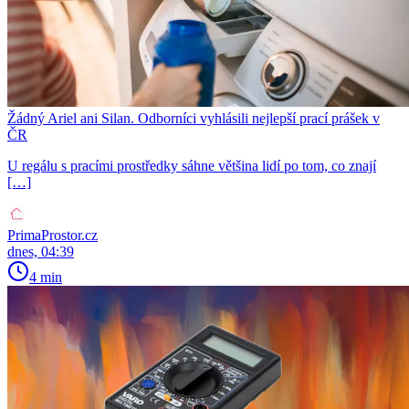
Žádný Ariel ani Silan. Odborníci vyhlásili nejlepší prací prášek v
ČR
U regálu s pracími prostředky sáhne většina lidí po tom, co znají
[…]
PrimaProstor.cz
dnes, 04:39
4 min