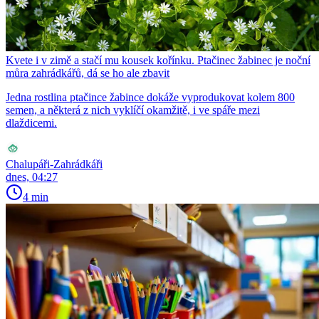
Kvete i v zimě a stačí mu kousek kořínku. Ptačinec žabinec je noční
můra zahrádkářů, dá se ho ale zbavit
Jedna rostlina ptačince žabince dokáže vyprodukovat kolem 800
semen, a některá z nich vyklíčí okamžitě, i ve spáře mezi
dlaždicemi.
Chalupáři-Zahrádkáři
dnes, 04:27
4 min