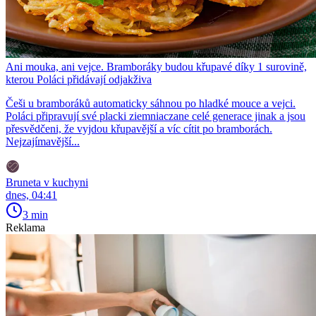
Ani mouka, ani vejce. Bramboráky budou křupavé díky 1 surovině,
kterou Poláci přidávají odjakživa
Češi u bramboráků automaticky sáhnou po hladké mouce a vejci.
Poláci připravují své placki ziemniaczane celé generace jinak a jsou
přesvědčeni, že vyjdou křupavější a víc cítit po bramborách.
Nejzajímavější...
Bruneta v kuchyni
dnes, 04:41
3 min
Reklama