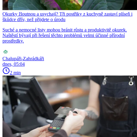
Okurky žloutnou a usychají? Tři postřiky z kuchyně zastaví plíseň i
škůdce dřív, než přijdete o úrodu
Suché a nemocné listy mohou bránit růstu a produktivitě okurek.
Naštěstí bývají při řešení těchto problémů velmi účinné přírodní
prostředky.
Chalupáři-Zahrádkáři
dnes, 05:04
2 min