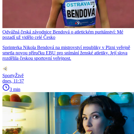
Odvážná česká závodnice Bendová o atletickém puritánství: Mé
pozadí už vidělo celé Česko
Sprinterka Nikola Bendová na mistrovství republiky v Plzni veřejně
smetla novou příručku EBU pro snímání ženské atletiky. Její slova
rozdělila českou sportovní veřejnost.
SportyŽivě
dnes, 11:37
3 min