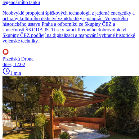
legendárního tanku
Neobvyklé propojení špičkových technologií z jaderné energetiky a
ochrany kulturního dědictví vzniklo díky spolupráci Vojenského
historického ústavu Praha a odborníků ze Skupiny ČEZ a
společnosti ŠKODA JS. Ti se v rámci firemního dobrovolnictví
Skupiny ČEZ podílejí na digitalizaci a mapování vybrané historické
vojenské techniky.
Plzeňská Drbna
dnes, 12:02
1 min