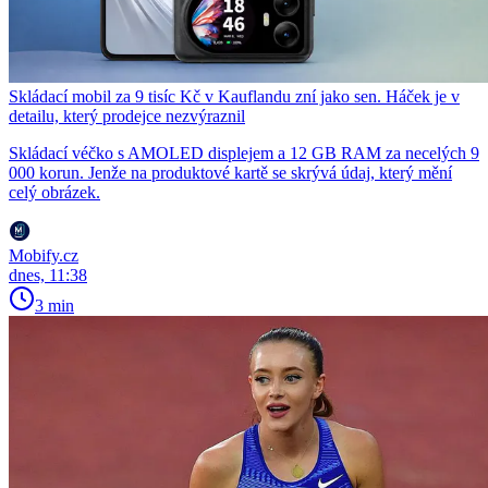
Skládací mobil za 9 tisíc Kč v Kauflandu zní jako sen. Háček je v
detailu, který prodejce nezvýraznil
Skládací véčko s AMOLED displejem a 12 GB RAM za necelých 9
000 korun. Jenže na produktové kartě se skrývá údaj, který mění
celý obrázek.
Mobify.cz
dnes, 11:38
3 min