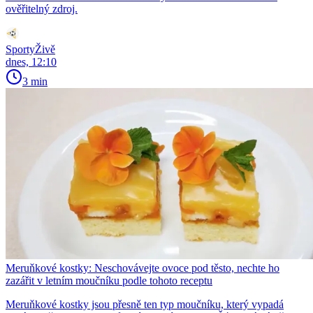
ověřitelný zdroj.
SportyŽivě
dnes, 12:10
3 min
Meruňkové kostky: Neschovávejte ovoce pod těsto, nechte ho
zazářit v letním moučníku podle tohoto receptu
Meruňkové kostky jsou přesně ten typ moučníku, který vypadá