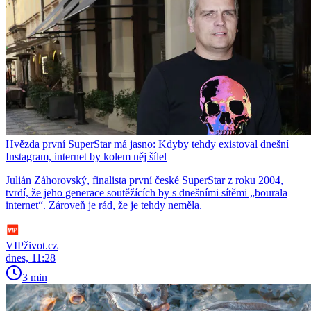
Hvězda první SuperStar má jasno: Kdyby tehdy existoval dnešní
Instagram, internet by kolem něj šílel
Julián Záhorovský, finalista první české SuperStar z roku 2004,
tvrdí, že jeho generace soutěžících by s dnešními sítěmi „bourala
internet“. Zároveň je rád, že je tehdy neměla.
VIPživot.cz
dnes, 11:28
3 min