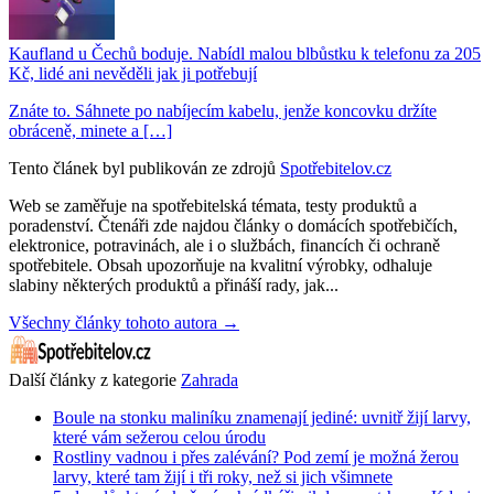
Kaufland u Čechů boduje. Nabídl malou blbůstku k telefonu za 205
Kč, lidé ani nevěděli jak ji potřebují
Znáte to. Sáhnete po nabíjecím kabelu, jenže koncovku držíte
obráceně, minete a […]
Tento článek byl publikován ze zdrojů
Spotřebitelov.cz
Web se zaměřuje na spotřebitelská témata, testy produktů a
poradenství. Čtenáři zde najdou články o domácích spotřebičích,
elektronice, potravinách, ale i o službách, financích či ochraně
spotřebitele. Obsah upozorňuje na kvalitní výrobky, odhaluje
slabiny některých produktů a přináší rady, jak...
Všechny články tohoto autora →
Další články z kategorie
Zahrada
Boule na stonku maliníku znamenají jediné: uvnitř žijí larvy,
které vám sežerou celou úrodu
Rostliny vadnou i přes zalévání? Pod zemí je možná žerou
larvy, které tam žijí i tři roky, než si jich všimnete