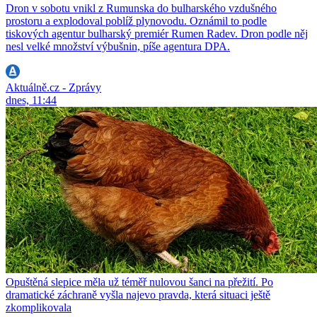
Dron v sobotu vnikl z Rumunska do bulharského vzdušného
prostoru a explodoval poblíž plynovodu. Oznámil to podle
tiskových agentur bulharský premiér Rumen Radev. Dron podle něj
nesl velké množství výbušnin, píše agentura DPA.
Aktuálně.cz - Zprávy
dnes, 11:44
Opuštěná slepice měla už téměř nulovou šanci na přežití. Po
dramatické záchraně vyšla najevo pravda, která situaci ještě
zkomplikovala