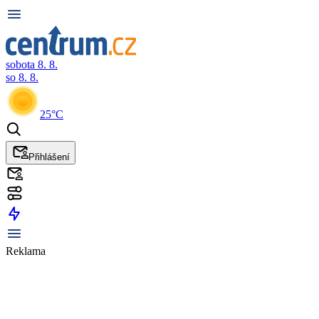
sobota 8. 8.
so 8. 8.
25°C
Přihlášení
Reklama