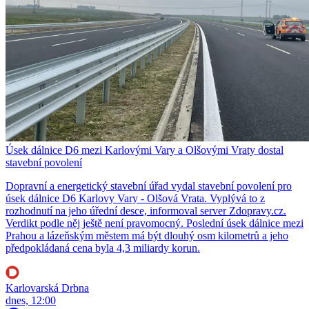
Úsek dálnice D6 mezi Karlovými Vary a Olšovými Vraty dostal
stavební povolení
Dopravní a energetický stavební úřad vydal stavební povolení pro
úsek dálnice D6 Karlovy Vary - Olšová Vrata. Vyplývá to z
rozhodnutí na jeho úřední desce, informoval server Zdopravy.cz.
Verdikt podle něj ještě není pravomocný. Poslední úsek dálnice mezi
Prahou a lázeňským městem má být dlouhý osm kilometrů a jeho
předpokládaná cena byla 4,3 miliardy korun.
Karlovarská Drbna
dnes, 12:00