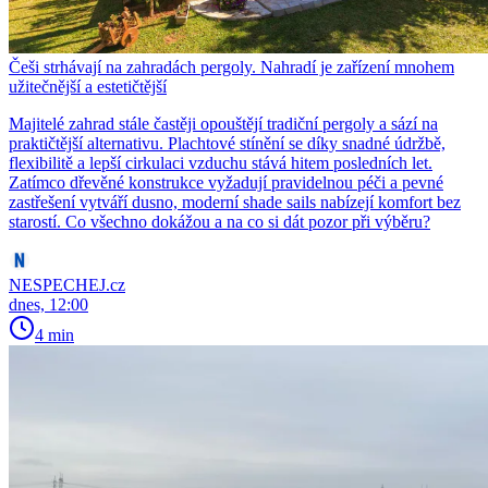
Češi strhávají na zahradách pergoly. Nahradí je zařízení mnohem
užitečnější a estetičtější
Majitelé zahrad stále častěji opouštějí tradiční pergoly a sází na
praktičtější alternativu. Plachtové stínění se díky snadné údržbě,
flexibilitě a lepší cirkulaci vzduchu stává hitem posledních let.
Zatímco dřevěné konstrukce vyžadují pravidelnou péči a pevné
zastřešení vytváří dusno, moderní shade sails nabízejí komfort bez
starostí. Co všechno dokážou a na co si dát pozor při výběru?
NESPECHEJ.cz
dnes, 12:00
4 min