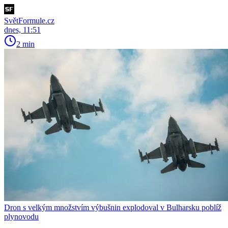
SvětFormule.cz
dnes, 11:51
2 min
Dron s velkým množstvím výbušnin explodoval v Bulharsku poblíž
plynovodu