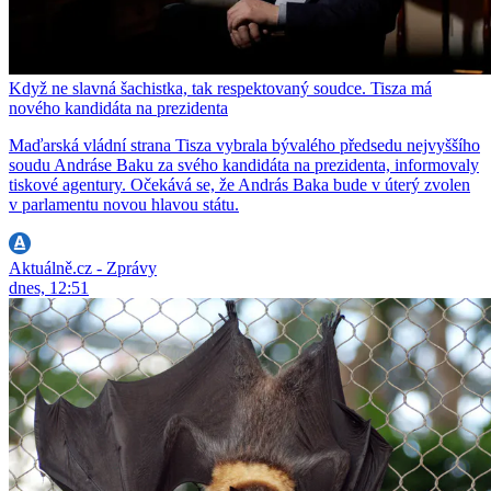
Když ne slavná šachistka, tak respektovaný soudce. Tisza má
nového kandidáta na prezidenta
Maďarská vládní strana Tisza vybrala bývalého předsedu nejvyššího
soudu Andráse Baku za svého kandidáta na prezidenta, informovaly
tiskové agentury. Očekává se, že András Baka bude v úterý zvolen
v parlamentu novou hlavou státu.
Aktuálně.cz - Zprávy
dnes, 12:51