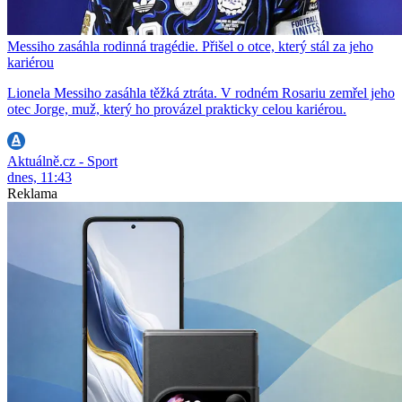
Messiho zasáhla rodinná tragédie. Přišel o otce, který stál za jeho
kariérou
Lionela Messiho zasáhla těžká ztráta. V rodném Rosariu zemřel jeho
otec Jorge, muž, který ho provázel prakticky celou kariérou.
Aktuálně.cz - Sport
dnes, 11:43
Reklama