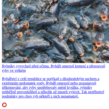
Rybníky vysychají před očima. Rybáři omezují krmení a přesouvají
ryby ve velkém
Rybářství v celé republice se potýkají s dlouhodobým suchem a
extrémním nedostatek vody. Rybáři omezují nebo pozastavují
přikrmování, aby ryby spotřebovaly méně kyslíku, rybníky
průběžně provzdušňují a několik už museli vylovit. Tak nepříznivé
podmínky pro chov ryb někteří z nich nepamatují.