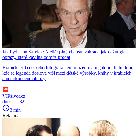
Jak bydlí Jan Saudek: Ateliér plný chaosu, zahrada jako džungle a
obrazy, které Pavlína odmítá prodat
Branická vila českého fotografa není muzeum ani galerie. Je to dům,
kde se legenda doslova vrší mezi dětské výrobky, knihy v krabicích
a nedokončené obrazy.
VIPživot.cz
dnes, 11:32
3 min
Reklama