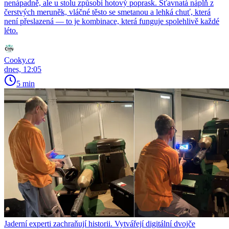
nenápadně, ale u stolu způsobí hotový poprask. Šťavnatá náplň z
čerstvých meruněk, vláčné těsto se smetanou a lehká chuť, která
není přeslazená — to je kombinace, která funguje spolehlivě každé
léto.
Cooky.cz
dnes, 12:05
5 min
Jaderní experti zachraňují historii. Vytvářejí digitální dvojče