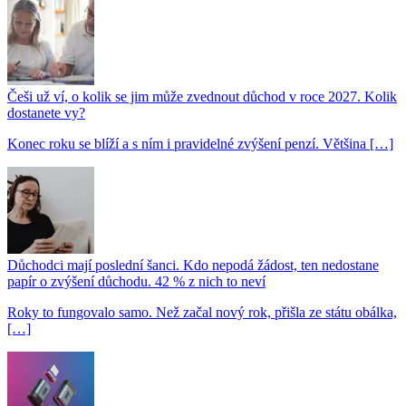
Češi už ví, o kolik se jim může zvednout důchod v roce 2027. Kolik
dostanete vy?
Konec roku se blíží a s ním i pravidelné zvýšení penzí. Většina […]
Důchodci mají poslední šanci. Kdo nepodá žádost, ten nedostane
papír o zvýšení důchodu. 42 % z nich to neví
Roky to fungovalo samo. Než začal nový rok, přišla ze státu obálka,
[…]