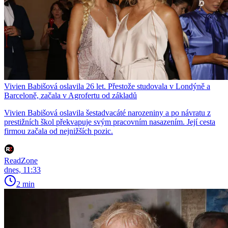
Vivien Babišová oslavila 26 let. Přestože studovala v Londýně a
Barceloně, začala v Agrofertu od základů
Vivien Babišová oslavila šestadvacáté narozeniny a po návratu z
prestižních škol překvapuje svým pracovním nasazením. Její cesta
firmou začala od nejnižších pozic.
ReadZone
dnes, 11:33
2 min