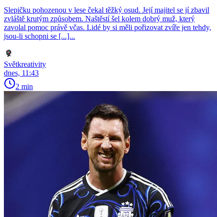
Slepičku pohozenou v lese čekal těžký osud. Její majitel se jí zbavil
zvláště krutým způsobem. Naštěstí šel kolem dobrý muž, který
zavolal pomoc právě včas. Lidé by si měli pořizovat zvíře jen tehdy,
jsou-li schopni se [...]...
Světkreativity
dnes, 11:43
2 min