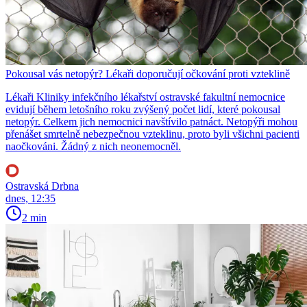
Pokousal vás netopýr? Lékaři doporučují očkování proti vzteklině
Lékaři Kliniky infekčního lékařství ostravské fakultní nemocnice
evidují během letošního roku zvýšený počet lidí, které pokousal
netopýr. Celkem jich nemocnici navštívilo patnáct. Netopýři mohou
přenášet smrtelně nebezpečnou vzteklinu, proto byli všichni pacienti
naočkováni. Žádný z nich neonemocněl.
Ostravská Drbna
dnes, 12:35
2 min