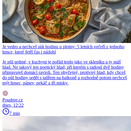
Je vedro a nechceš stát hodinu u plotny: 5 letních večeří z jednoho
hrnce, které šetří čas i nádobí
Je půl sedmé, v kuchyni je pořád teplo jako ve skleníku a ty máš
hlad. Ne takový ten poetický hlad, při kterém s radostí dvě hodiny
připravuješ domácí ravioli. Ten obyčejný, protivný hlad, kdy chceš
do půl hodiny sedět s talířem na balkoně a rozhodně potom nechceš
mýt hrnec, pánev, pekáč a tři misky.
Poudree.cz
dnes, 12:22
7 min