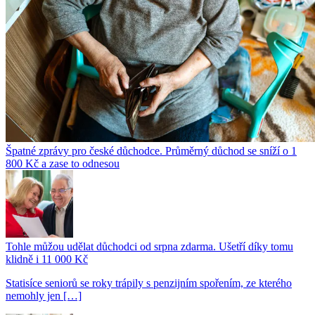
Špatné zprávy pro české důchodce. Průměrný důchod se sníží o 1
800 Kč a zase to odnesou
Tohle můžou udělat důchodci od srpna zdarma. Ušetří díky tomu
klidně i 11 000 Kč
Statisíce seniorů se roky trápily s penzijním spořením, ze kterého
nemohly jen […]