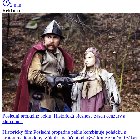
2 min
Reklama
Poslední propadne peklu: Historická přesnost, zásah cenzury a
zlomenina
Historický film Poslední propadne peklu kombinuje pohádku s
krutou realitou doby. Zákulisí natáčení odkrývá kruté zranění i zákaz