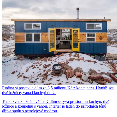
Rodina si postavila dům za 3,5 milionu Kč z kontejneru. Uvnitř jsou
dvě ložnice, vana i kuchyň do U
Tento zvenku zdánlivě malý dům skrývá prostornou kuchyň, dvě
ložnice a koupelnu s vanou. Interiér je laděn do přírodních tónů
dřeva spolu s petrolejově modrou.