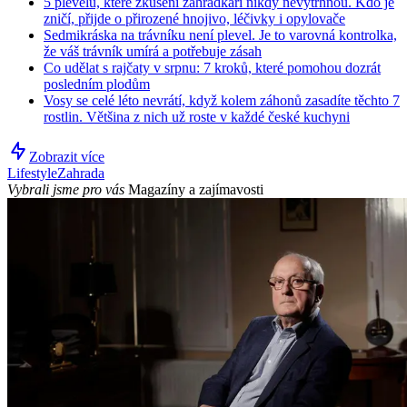
5 plevelů, které zkušení zahrádkáři nikdy nevytrhnou. Kdo je
zničí, přijde o přirozené hnojivo, léčivky i opylovače
Sedmikráska na trávníku není plevel. Je to varovná kontrolka,
že váš trávník umírá a potřebuje zásah
Co udělat s rajčaty v srpnu: 7 kroků, které pomohou dozrát
posledním plodům
Vosy se celé léto nevrátí, když kolem záhonů zasadíte těchto 7
rostlin. Většina z nich už roste v každé české kuchyni
Zobrazit více
Lifestyle
Zahrada
Vybrali jsme pro vás
Magazíny a zajímavosti