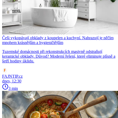
Češi vykopávají obklady z koupelen a kuchyní. Nahrazují je něčím
mnohem krásnějším a hygieničtějším
Tuzemské domácnosti při rekonstrukcích masivně odstraňují
keramické obklady. Důvod? Moderní řešení, které eliminuje plísně a
šetří hodiny úklidu.
FAJNTIP.cz
dnes, 12:30
3 min