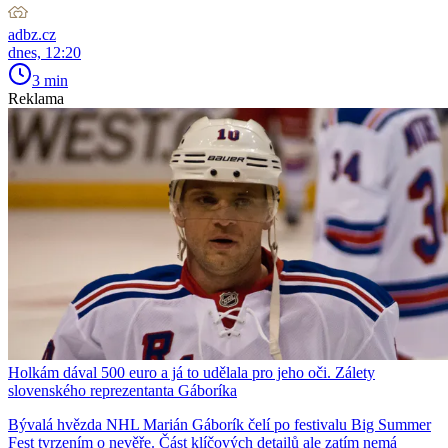
adbz.cz
dnes, 12:20
3 min
Reklama
Holkám dával 500 euro a já to udělala pro jeho oči. Zálety
slovenského reprezentanta Gáboríka
Bývalá hvězda NHL Marián Gáborík čelí po festivalu Big Summer
Fest tvrzením o nevěře. Část klíčových detailů ale zatím nemá