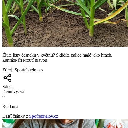
Žluté listy česneku v květnu? Sklidíte palice malé jako hrách.
Zahrádkáři kroutí hlavou
Zdroj
:
Spotřebitelov.cz
Sdílet
Denní
výzva
0
Reklama
Další články z
Spotřebitelov.cz