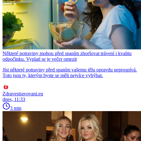
Některé potraviny mohou před spaním zhoršovat trávení i kvalitu
odpočinku. Vyplatí se je večer omezit
Jíst některé potraviny před spaním vašemu tělu opravdu neprospívá.
Toto jsou ty, kterým byste se měli nejvíce vyhýbat.
Zdravestravovani.eu
dnes, 11:33
3 min