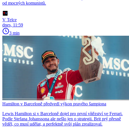
od mocných komunistů.
V Telce
dnes, 11:59
3 min
Hamilton v Barceloně předvedl výkon pravého šampiona
Lewis Hamilton si v Barceloně dojel pro první vítězství ve Ferrari.
Podle Stefana Johanssona ale nešlo jen o strategii. Brit prý přesně
věděl, co musí udělat, a perfektně svůj plán zrealizoval.