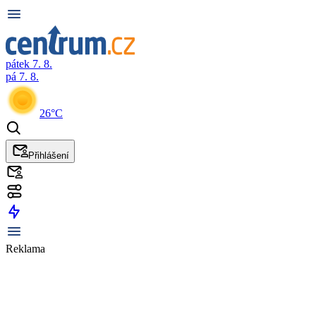
pátek 7. 8.
pá 7. 8.
26°C
Přihlášení
Reklama