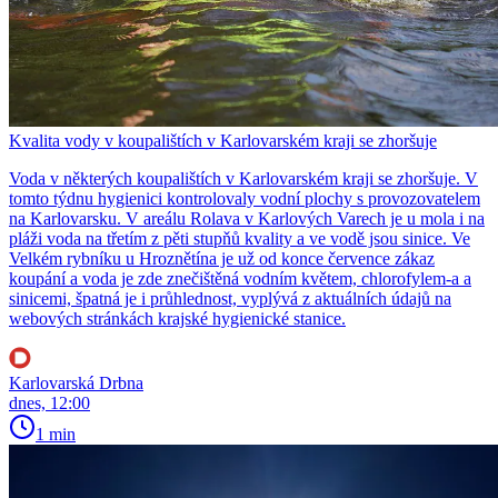
Kvalita vody v koupalištích v Karlovarském kraji se zhoršuje
Voda v některých koupalištích v Karlovarském kraji se zhoršuje. V
tomto týdnu hygienici kontrolovaly vodní plochy s provozovatelem
na Karlovarsku. V areálu Rolava v Karlových Varech je u mola i na
pláži voda na třetím z pěti stupňů kvality a ve vodě jsou sinice. Ve
Velkém rybníku u Hroznětína je už od konce července zákaz
koupání a voda je zde znečištěná vodním květem, chlorofylem-a a
sinicemi, špatná je i průhlednost, vyplývá z aktuálních údajů na
webových stránkách krajské hygienické stanice.
Karlovarská Drbna
dnes, 12:00
1 min