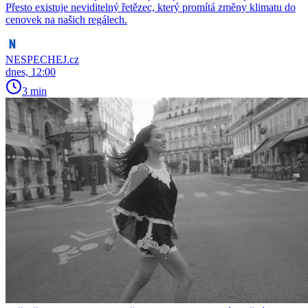
Přesto existuje neviditelný řetězec, který promítá změny klimatu do
cenovek na našich regálech.
NESPECHEJ.cz
dnes, 12:00
3 min