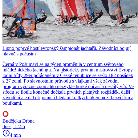
Lipno poprvé hostí evropský šampionát jachtařů. Závodníci bojují
hlavně s počasím
Černá v Pošumaví se na týden proměnila v centrum světového
mládežnického jachtingu. Na historicky prvním mistrovství Evropy
lodní třídy 29er pořádaném v České republice se sešlo 182 posádek
z 27 zemí. Po slavnostním průvodu s vlajkami však závodní
program výrazně zpomalilo nezvykle horké počasí a nestálý vítr. Ve
středu se flotila konečně dočkala prvních platných rozjížděk, další
závodění ale dál připomíná hledání krátkých oken mezi bezvětřím a
bouřkami.
Budějcká Drbna
dnes, 12:56
4 min