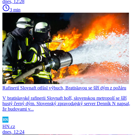
dnes, 12:28
3 min
Rafinerií Slovnaft otřásl výbuch, Bratislavou se šíří dým z požáru
V bratislavské rafinerii Slovnaft hoří, slovenskou metropolí se šíří
hustý černý dým. Slovenský zpravodajský server Denník N napsal,
že budovami v...
HN.cz
dnes, 12:24