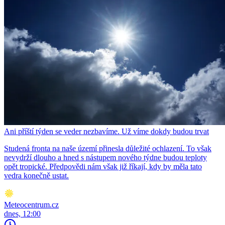
Ani příští týden se veder nezbavíme. Už víme dokdy budou trvat
Studená fronta na naše území přinesla důležité ochlazení. To však
nevydrží dlouho a hned s nástupem nového týdne budou teploty
opět tropické. Předpovědi nám však již říkají, kdy by měla tato
vedra konečně ustat.
Meteocentrum.cz
dnes, 12:00