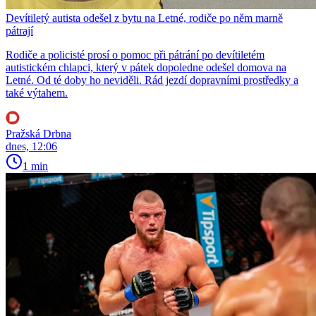
Devítiletý autista odešel z bytu na Letné, rodiče po něm marně
pátrají
Rodiče a policisté prosí o pomoc při pátrání po devítiletém
autistickém chlapci, který v pátek dopoledne odešel domova na
Letné. Od té doby ho neviděli. Rád jezdí dopravními prostředky a
také výtahem.
Pražská Drbna
dnes, 12:06
1 min