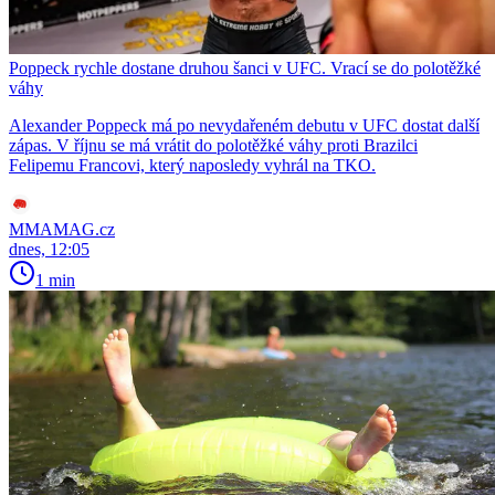
Poppeck rychle dostane druhou šanci v UFC. Vrací se do polotěžké
váhy
Alexander Poppeck má po nevydařeném debutu v UFC dostat další
zápas. V říjnu se má vrátit do polotěžké váhy proti Brazilci
Felipemu Francovi, který naposledy vyhrál na TKO.
MMAMAG.cz
dnes, 12:05
1 min