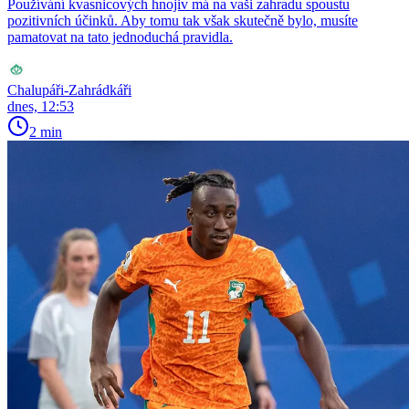
Používání kvasnicových hnojiv má na vaši zahradu spoustu
pozitivních účinků. Aby tomu tak však skutečně bylo, musíte
pamatovat na tato jednoduchá pravidla.
Chalupáři-Zahrádkáři
dnes, 12:53
2 min