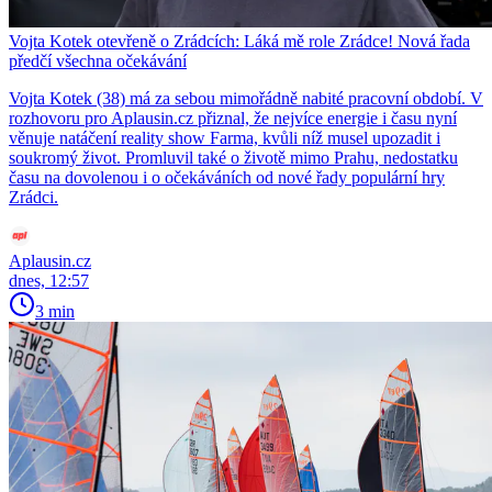
Vojta Kotek otevřeně o Zrádcích: Láká mě role Zrádce! Nová řada
předčí všechna očekávání
Vojta Kotek (38) má za sebou mimořádně nabité pracovní období. V
rozhovoru pro Aplausin.cz přiznal, že nejvíce energie i času nyní
věnuje natáčení reality show Farma, kvůli níž musel upozadit i
soukromý život. Promluvil také o životě mimo Prahu, nedostatku
času na dovolenou i o očekáváních od nové řady populární hry
Zrádci.
Aplausin.cz
dnes, 12:57
3 min