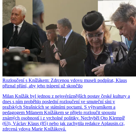
Rozloučení s Knížákem: Zdrcenou vdovu museli podpírat, Klaus
přiznal přání, aby jeho trápení už skončilo
Milan Knížák byl jednou z nejsvéráznějších postav české kultury a
dnes s ním proběhlo poslední rozloučení ve smuteční síni v
pražských Strašnicích se státními poctami. S výtvarníkem a
pedagogem Milanem Knížákem se přijelo rozloučit spoustu
známých osobností i z vrcholné politiky. Nechyběl Oto Klempíř
(63), Václav Klaus (85) nebo jak zachytila redakce Aplausin.cz,
zdrcená vdova Marie Knížáková.