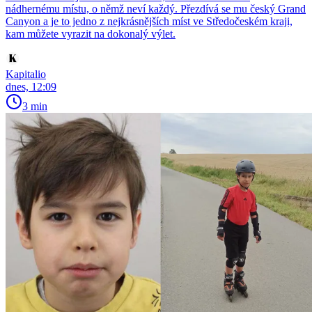
nádhernému místu, o němž neví každý. Přezdívá se mu český Grand
Canyon a je to jedno z nejkrásnějších míst ve Středočeském kraji,
kam můžete vyrazit na dokonalý výlet.
Kapitalio
dnes, 12:09
3 min