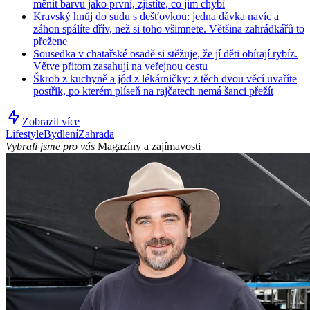
měnit barvu jako první, zjistíte, co jim chybí
Kravský hnůj do sudu s dešťovkou: jedna dávka navíc a
záhon spálíte dřív, než si toho všimnete. Většina zahrádkářů to
přežene
Sousedka v chatařské osadě si stěžuje, že jí děti obírají rybíz.
Větve přitom zasahují na veřejnou cestu
Škrob z kuchyně a jód z lékárničky: z těch dvou věcí uvaříte
postřik, po kterém plíseň na rajčatech nemá šanci přežít
Zobrazit více
Lifestyle
Bydlení
Zahrada
Vybrali jsme pro vás
Magazíny a zajímavosti