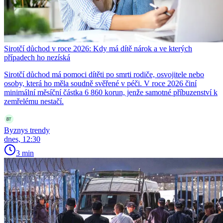
Sirotčí důchod v roce 2026: Kdy má dítě nárok a ve kterých
případech ho nezíská
Sirotčí důchod má pomoci dítěti po smrti rodiče, osvojitele nebo
osoby, která ho měla soudně svěřené v péči. V roce 2026 činí
minimální měsíční částka 6 860 korun, jenže samotné příbuzenství k
zemřelému nestačí.
Byznys trendy
dnes, 12:30
3 min