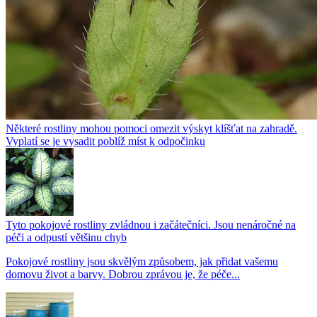
Některé rostliny mohou pomoci omezit výskyt klíšťat na zahradě.
Vyplatí se je vysadit poblíž míst k odpočinku
Tyto pokojové rostliny zvládnou i začátečníci. Jsou nenáročné na
péči a odpustí většinu chyb
Pokojové rostliny jsou skvělým způsobem, jak přidat vašemu
domovu život a barvy. Dobrou zprávou je, že péče...