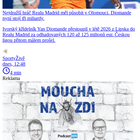
Nejdražší hráč Realu Madrid měl působit v Olomouci. Diomande
nyní stojí tři miliardy.
Ivorský křídelník Yan Diomande přestoupil v létě 2026 z Lipska do
Realu Madrid za odhadovaných 120 až 125 milionů eur. Českou
ligou přitom málem prošel.
SportyŽivě
dnes, 12:48
4 min
Reklama