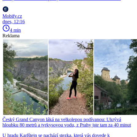
Mobify.cz
dnes, 12:16
4 min
Reklama
Český Grand Canyon láká na velkolepou podívanou: Ukrývá
hloubku 80 metrů a tyrkysovou vodu, z Prahy jste tam za 40 minut
U hradu Karlštejn se nachází stezka, která vás dovede k