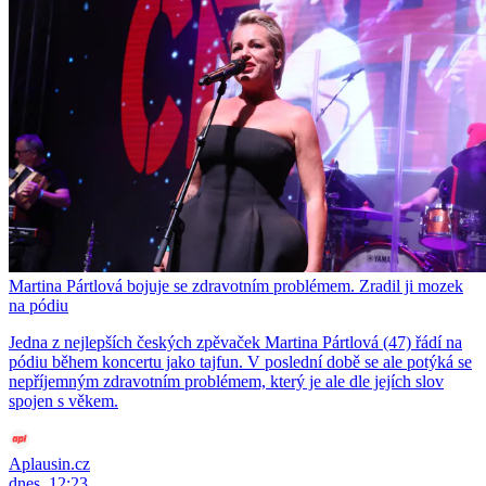
Martina Pártlová bojuje se zdravotním problémem. Zradil ji mozek
na pódiu
Jedna z nejlepších českých zpěvaček Martina Pártlová (47) řádí na
pódiu během koncertu jako tajfun. V poslední době se ale potýká se
nepříjemným zdravotním problémem, který je ale dle jejích slov
spojen s věkem.
Aplausin.cz
dnes, 12:23