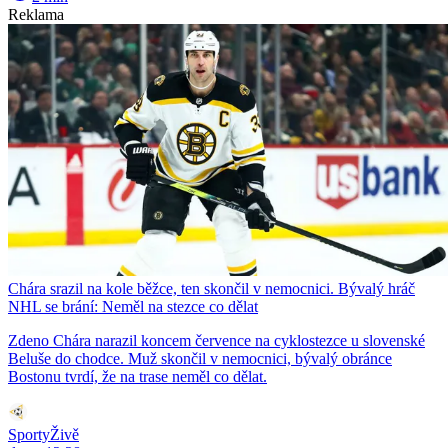
Reklama
Chára srazil na kole běžce, ten skončil v nemocnici. Bývalý hráč
NHL se brání: Neměl na stezce co dělat
Zdeno Chára narazil koncem července na cyklostezce u slovenské
Beluše do chodce. Muž skončil v nemocnici, bývalý obránce
Bostonu tvrdí, že na trase neměl co dělat.
SportyŽivě