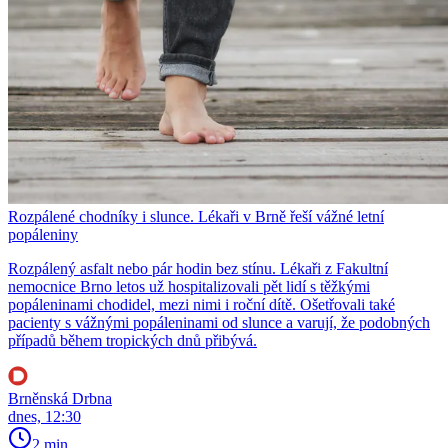
Rozpálené chodníky i slunce. Lékaři v Brně řeší vážné letní
popáleniny
Rozpálený asfalt nebo pár hodin bez stínu. Lékaři z Fakultní
nemocnice Brno letos už hospitalizovali pět lidí s těžkými
popáleninami chodidel, mezi nimi i roční dítě. Ošetřovali také
pacienty s vážnými popáleninami od slunce a varují, že podobných
případů během tropických dnů přibývá.
Brněnská Drbna
dnes, 12:30
2 min