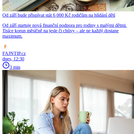
Od září bude přispívat stát 6 000 Kč rodičům na hlídání dětí
Od září startuje nová finanční podpora pro rodiny s malými dětmi.
Tisíce korun měsíčně na jesle či chůvy – ale ne každý dostane
maximum.
FAJNTIP.cz
dnes, 12:30
3 min