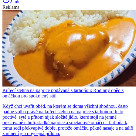
2 min
Reklama
Kuřecí stehna na paprice podávaná s tarhoňou: Rodinný oběd s
omáčkou pro spokojený stůl
Když chci uvařit oběd, na kterém se doma všichni shodnou, často
padne volba právě na kuřecí stehna na paprice s tarhoňou. Je to
poctivé, syté a přitom nijak složité jídlo, které stojí na jemně
orestované cibuli, sladké paprice a smetanové omáčce. Tarhoňa k
tomu sedí překvapivě dobře, protože omáčku pěkně nasaje a na talíři
z ní není jen obyčejná příloha.