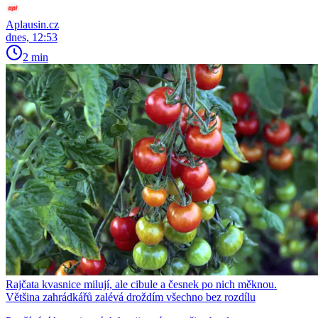
Aplausin.cz
dnes, 12:53
2 min
Rajčata kvasnice milují, ale cibule a česnek po nich měknou.
Většina zahrádkářů zalévá droždím všechno bez rozdílu