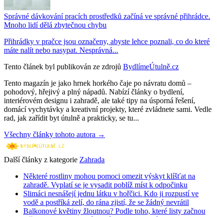
Správné dávkování pracích prostředků začíná ve správné přihrádce.
Mnoho lidí dělá zbytečnou chybu
Přihrádky v pračce jsou označeny, abyste lehce poznali, co do které
máte nalít nebo nasypat. Nesprávná...
Tento článek byl publikován ze zdrojů
BydlímeÚtulně.cz
Tento magazín je jako hrnek horkého čaje po návratu domů –
pohodový, hřejivý a plný nápadů. Nabízí články o bydlení,
interiérovém designu i zahradě, ale také tipy na úsporná řešení,
domácí vychytávky a kreativní projekty, které zvládnete sami. Vedle
rad, jak zařídit byt útulně a prakticky, se tu...
Všechny články tohoto autora →
Další články z kategorie
Zahrada
Některé rostliny mohou pomoci omezit výskyt klíšťat na
zahradě. Vyplatí se je vysadit poblíž míst k odpočinku
Slimáci nesnášejí jednu látku v hořčici. Kdo ji rozpustí ve
vodě a postříká zelí, do rána zjistí, že se žádný nevrátil
Balkonové květiny žloutnou? Podle toho, které listy začnou