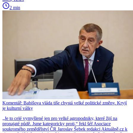
2 min
Komentář: Babišova vláda tiše chystá velké politické změny. Kryjí
je kulturní války
„Je to celé vymyšlené jen pro velké agropodniky, které žijí na
pronajaté půdě. Jsme kategoricky proti,“ řekl šéf Asociace
soukromého zemědělství ČR Jaroslav Šebek redakci Aktuálně.cz k