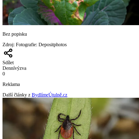
Bez popisku
Zdroj
:
Fotografie: Depositphotos
Sdílet
Denní
výzva
0
Reklama
Další články z
BydlímeÚtulně.cz