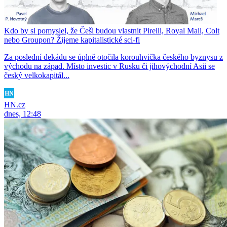
Kdo by si pomyslel, že Češi budou vlastnit Pirelli, Royal Mail, Colt
nebo Groupon? Žijeme kapitalistické sci-fi
Za poslední dekádu se úplně otočila korouhvička českého byznysu z
východu na západ. Místo investic v Rusku či jihovýchodní Asii se
český velkokapitál...
HN.cz
dnes, 12:48