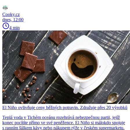
Cooky.cz
dnes, 12:00
4 min
El Niño ovlivňuje ceny běžných potravin. Zdražuje přes 20 výrobků
Teplá voda v Tichém oceánu rozehrává nebezpečnou partii, jejíž
konec pocítíte přímo ve své peněžence. El Niño si málokdo spojuje
s ranním šálkem kávy nebo nákupem rýže v českém supermarketu.