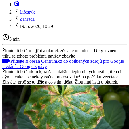
Lifestyle
Zahrada
19. 5. 2026, 10:29
3 min
Žloutnutí listů u rajčat a okurek zůstane minulostí. Díky levnému
triku se tohoto problému navždy zbavíte
Přidejte si obsah Centrum.cz do oblíbených zdrojů pro Google
hledání a Google zprávy
Žloutnutí listů okurek, rajčat a dalších teplomilných rostlin, třeba i
dýní a cuket, se někdy začne projevovat už na počátku vegetace.
Zjistěte, proč se to děje a co s tím dělat. Žloutnutí listů u okurek...