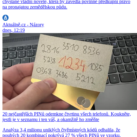
chystané vládní novele, která by zavedla povinné předkupní právo
na pronajatou zemědělskou půdu.
Aktuálně.cz - Názory
dnes, 12:19
20 nejčastějších PINů odemkne čtvrtinu všech telefonů. Koukněte,
jestli je v seznamu i ten váš, a okamžitě ho změňte
Analýza 3,4 milionu uniklých čtyřmístných kódů odhalila, že
pouhých 20 kombinací pokrývá 27 % všech PINů ve vzorku.