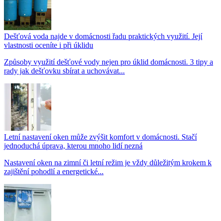
Dešťová voda najde v domácnosti řadu praktických využití. Její
vlastnosti oceníte i při úklidu
Způsoby využití dešťové vody nejen pro úklid domácnosti. 3 tipy a
rady jak dešťovku sbírat a uchovávat...
Letní nastavení oken může zvýšit komfort v domácnosti. Stačí
jednoduchá úprava, kterou mnoho lidí nezná
Nastavení oken na zimní či letní režim je vždy důležitým krokem k
zajištění pohodlí a energetické...