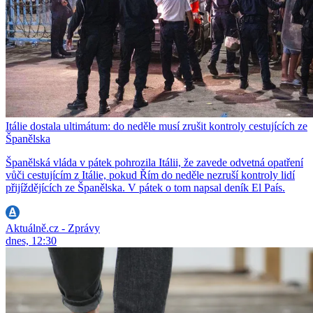
Itálie dostala ultimátum: do neděle musí zrušit kontroly cestujících ze
Španělska
Španělská vláda v pátek pohrozila Itálii, že zavede odvetná opatření
vůči cestujícím z Itálie, pokud Řím do neděle nezruší kontroly lidí
přijíždějících ze Španělska. V pátek o tom napsal deník El País.
Aktuálně.cz - Zprávy
dnes, 12:30