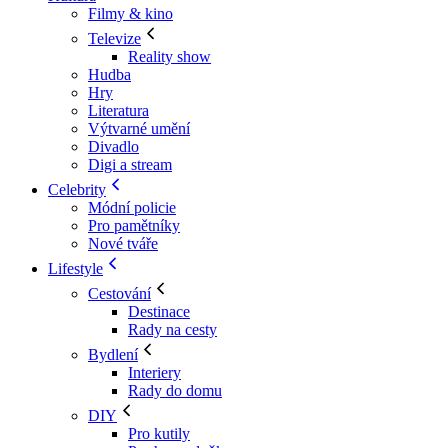
Filmy & kino
Televize
Reality show
Hudba
Hry
Literatura
Výtvarné umění
Divadlo
Digi a stream
Celebrity
Módní policie
Pro pamětníky
Nové tváře
Lifestyle
Cestování
Destinace
Rady na cesty
Bydlení
Interiery
Rady do domu
DIY
Pro kutily