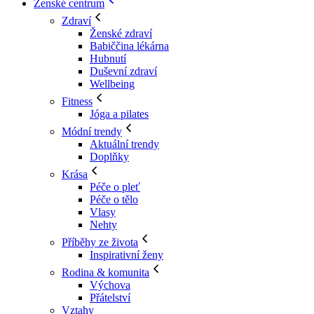
Ženské centrum
Zdraví
Ženské zdraví
Babiččina lékárna
Hubnutí
Duševní zdraví
Wellbeing
Fitness
Jóga a pilates
Módní trendy
Aktuální trendy
Doplňky
Krása
Péče o pleť
Péče o tělo
Vlasy
Nehty
Příběhy ze života
Inspirativní ženy
Rodina & komunita
Výchova
Přátelství
Vztahy