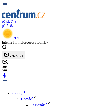
pátek 7. 8.
pá 7. 8.
26°C
Internet
Firmy
Recepty
Slovníky
Přihlášení
Zprávy
Domácí
Regionální