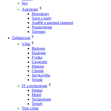
Sex
Astrologie
Horoskopy
Tarot a karty
Andělé a tajemná znamení
Numerologie
Tajemno
Zajímavosti
Věda
Biologie
Ekologie
Fyzika
Geografie
Historie
Chemie
Jazykověda
Vesmír
IT a technologie
Digital
Mobil
Technologie
Trendy
True crime