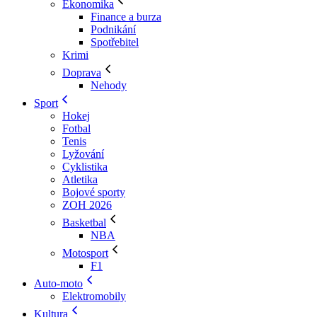
Ekonomika
Finance a burza
Podnikání
Spotřebitel
Krimi
Doprava
Nehody
Sport
Hokej
Fotbal
Tenis
Lyžování
Cyklistika
Atletika
Bojové sporty
ZOH 2026
Basketbal
NBA
Motosport
F1
Auto-moto
Elektromobily
Kultura