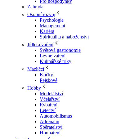
Pro hospodyňky
Zahrada
Osobní rozvoj
Psychologie
Management
Kariéra
Spiritualita a náboženství
Jídlo a vaření
Světová gastronomie
Levné vaření
Kulinářské triky
Mazlíčci
Kočky
Pejskové
Hobby
Modelářství
Včelařství
Rybaření
Letectví
Automobilismus
Adrenalin
Sběratelství
Houbaření