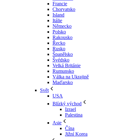
Francie
Chorvatsko
Island
Itálie
Německo
Polsko
Rakousko
Řecko
Rusko
Španělsko
Švédsko
Velká Británie
Rumunsko
Válka na Ukrajině
Maďarsko
Svět
USA
Blízký východ
Izrael
Palestina
Asie
Čína
Jižní Korea