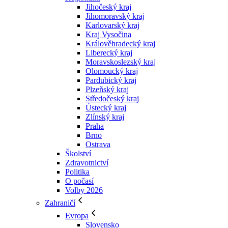
Jihočeský kraj
Jihomoravský kraj
Karlovarský kraj
Kraj Vysočina
Králověhradecký kraj
Liberecký kraj
Moravskoslezský kraj
Olomoucký kraj
Pardubický kraj
Plzeňský kraj
Středočeský kraj
Ústecký kraj
Zlínský kraj
Praha
Brno
Ostrava
Školství
Zdravotnictví
Politika
O počasí
Volby 2026
Zahraničí
Evropa
Slovensko